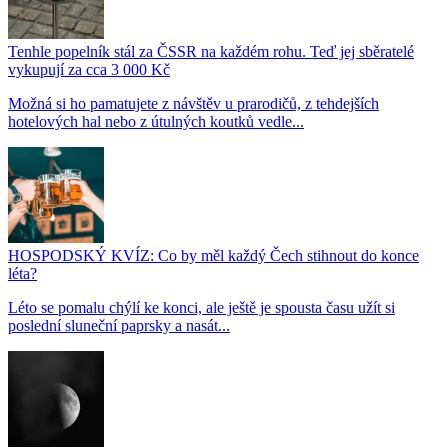
Tenhle popelník stál za ČSSR na každém rohu. Teď jej sběratelé
vykupují za cca 3 000 Kč
Možná si ho pamatujete z návštěv u prarodičů, z tehdejších
hotelových hal nebo z útulných koutků vedle...
HOSPODSKÝ KVÍZ: Co by měl každý Čech stihnout do konce
léta?
Léto se pomalu chýlí ke konci, ale ještě je spousta času užít si
poslední sluneční paprsky a nasát...