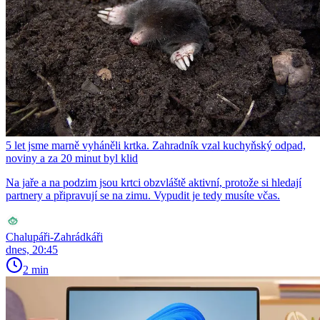
5 let jsme marně vyháněli krtka. Zahradník vzal kuchyňský odpad,
noviny a za 20 minut byl klid
Na jaře a na podzim jsou krtci obzvláště aktivní, protože si hledají
partnery a připravují se na zimu. Vypudit je tedy musíte včas.
Chalupáři-Zahrádkáři
dnes, 20:45
2 min