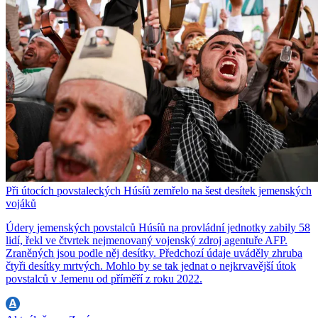
Při útocích povstaleckých Húsíů zemřelo na šest desítek jemenských
vojáků
Údery jemenských povstalců Húsíů na provládní jednotky zabily 58
lidí, řekl ve čtvrtek nejmenovaný vojenský zdroj agentuře AFP.
Zraněných jsou podle něj desítky. Předchozí údaje uváděly zhruba
čtyři desítky mrtvých. Mohlo by se tak jednat o nejkrvavější útok
povstalců v Jemenu od příměří z roku 2022.