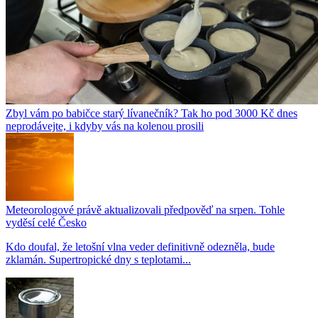
Zbyl vám po babičce starý lívanečník? Tak ho pod 3000 Kč dnes
neprodávejte, i kdyby vás na kolenou prosili
Meteorologové právě aktualizovali předpověď na srpen. Tohle
vyděsí celé Česko
Kdo doufal, že letošní vlna veder definitivně odezněla, bude
zklamán. Supertropické dny s teplotami...