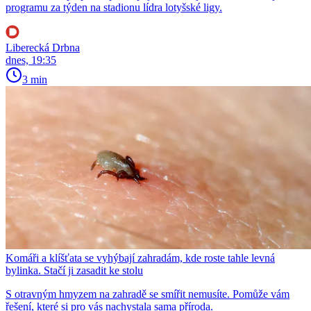
programu za týden na stadionu lídra lotyšské ligy.
Liberecká Drbna
dnes, 19:35
3 min
Komáři a klíšťata se vyhýbají zahradám, kde roste tahle levná
bylinka. Stačí ji zasadit ke stolu
S otravným hmyzem na zahradě se smířit nemusíte. Pomůže vám
řešení, které si pro vás nachystala sama příroda.