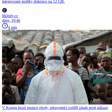
integrované grafiky dokonce na 12 GB.
Mobify.cz
dnes, 19:46
4 min
V Kongu hrozí mutace eboly, zdravotníci rozšíří zásah proti nákaze