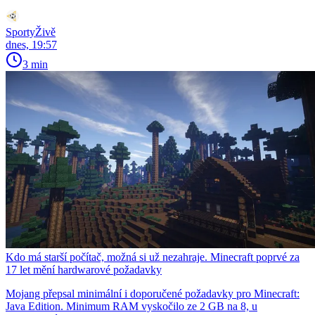
SportyŽivě
dnes, 19:57
3 min
Kdo má starší počítač, možná si už nezahraje. Minecraft poprvé za
17 let mění hardwarové požadavky
Mojang přepsal minimální i doporučené požadavky pro Minecraft:
Java Edition. Minimum RAM vyskočilo ze 2 GB na 8, u