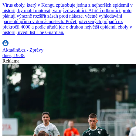
Virus eboly, který v Kongu způsobuje jednu z nejhorších epidemií v
historii, by mohl mutovat, varují zdravotníci. Afričtí odborníci proto
plánují výrazně rozšířit zásah proti nákaze, včetně vyhledávání
pacientů přímo v domácnostech. Počet potvrzených případů už
překročil 4000 a podle úřadů jde o druhou největší epidemii eboly v
historii, uvedl list The Guardian.
Aktuálně.cz - Zprávy
dnes, 19:38
Reklama