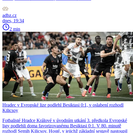
adbz.cz
dnes, 19:34
2 min
Hradec v Evropské lize podlehl Besiktasi 0:1, v oslabení rozhodl
Kilicsoy
Fotbalisté Hradce Králové v úvodním utkání 3. předkola Evropské
ligy podlehli doma favorizovanému Besiktasi 0:1. V 80. minutě
rozhodl Semih Kilicsoy. Hosté, v jejichž základní sestavě nastoupil