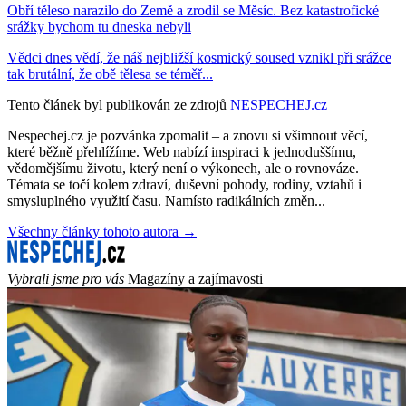
Obří těleso narazilo do Země a zrodil se Měsíc. Bez katastrofické
srážky bychom tu dneska nebyli
Vědci dnes vědí, že náš nejbližší kosmický soused vznikl při srážce
tak brutální, že obě tělesa se téměř...
Tento článek byl publikován ze zdrojů
NESPECHEJ.cz
Nespechej.cz je pozvánka zpomalit – a znovu si všimnout věcí,
které běžně přehlížíme. Web nabízí inspiraci k jednoduššímu,
vědomějšímu životu, který není o výkonech, ale o rovnováze.
Témata se točí kolem zdraví, duševní pohody, rodiny, vztahů i
smysluplného využití času. Namísto radikálních změn...
Všechny články tohoto autora →
Vybrali jsme pro vás
Magazíny a zajímavosti