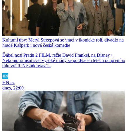
Kulturní tipy: Meryl Streepová se vrací v ikonické roli, divadlo na
hradě Kašperk i nová česká komedie
Ďábel nosí Pradu 2 FILM, režie David Frankel, na Disney+
Nekompromisní svět vysoké módy se po dvaceti letech od prvního
dílu vrátil. Nesmlouvavá...
HN.cz
dnes, 22:00