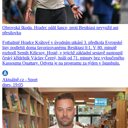
Obrovská škoda. Hradec pálil šance, proti Besiktasi nevyužil ani
přesilovku
Fotbalisté Hradce Králové v úvodním utkání 3. předkola Evropské
ligy podlehli doma favorizovanému Besiktasi 0:1. V 80. minutě
rozhodl Semih Kilicsoy. Hosté, v jejichž základní sestavě nastoupil
český křídelník Václav Černý, hráli od 71. minuty bez vyloučeného
Kassouma Ouattary. Odveta je na programu za týden v Istanbulu.
Aktuálně.cz - Sport
dnes, 19:05