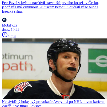
Petr Pavel v květnu navštívil staveniště prvního kostela v Česku,
jehož věž má vzniknout 3D tiskem betonu. Součástí věže bude i
lezecká stěna.
Mobify.cz
dnes, 19:22
4 min
Nenáviděný hokejový provokatér Avery má po NHL novou kariéru.
Zazářil i ve filmu Odyssea