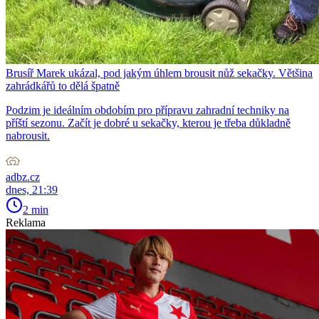
Brusíř Marek ukázal, pod jakým úhlem brousit nůž sekačky. Většina
zahrádkářů to dělá špatně
Podzim je ideálním obdobím pro přípravu zahradní techniky na
příští sezonu. Začít je dobré u sekačky, kterou je třeba důkladně
nabrousit.
adbz.cz
dnes, 21:39
2 min
Reklama