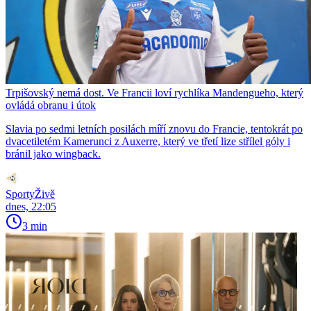
Trpišovský nemá dost. Ve Francii loví rychlíka Mandengueho, který
ovládá obranu i útok
Slavia po sedmi letních posilách míří znovu do Francie, tentokrát po
dvacetiletém Kamerunci z Auxerre, který ve třetí lize střílel góly i
bránil jako wingback.
SportyŽivě
dnes, 22:05
3 min