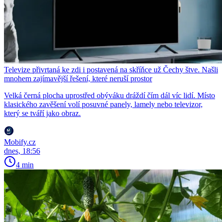
Televize přivrtaná ke zdi i postavená na skříňce už Čechy štve. Našli
mnohem zajímavější řešení, které neruší prostor
Velká černá plocha uprostřed obýváku dráždí čím dál víc lidí. Místo
klasického zavěšení volí posuvné panely, lamely nebo televizor,
který se tváří jako obraz.
Mobify.cz
dnes, 18:56
4 min