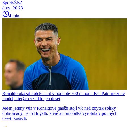
SportyŽivě
dnes, 20:23
4 min
Ronaldo ukázal kolekci aut v hodnotě 700 milionů Kč. Patří mezi ně
model, kterých vzniklo jen deset
Jeden jediný vůz v Ronaldově garáži stojí víc než zbytek sbírky
dohromady. Je to Bugatti, které automobilka vyrobila v pouhých
deseti kusech.