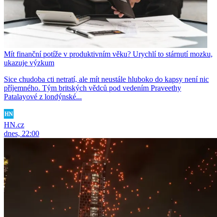
Mít finanční potíže v produktivním věku? Urychlí to stárnutí mozku,
ukazuje výzkum
Sice chudoba cti netratí, ale mít neustále hluboko do kapsy není nic
příjemného. Tým britských vědců pod vedením Praveethy
Patalayové z londýnské...
HN.cz
dnes, 22:00