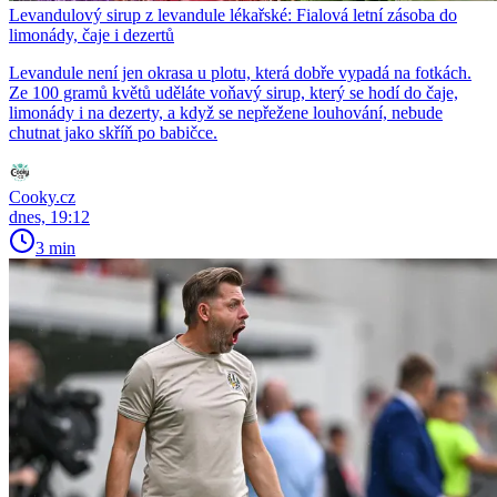
Levandulový sirup z levandule lékařské: Fialová letní zásoba do
limonády, čaje i dezertů
Levandule není jen okrasa u plotu, která dobře vypadá na fotkách.
Ze 100 gramů květů uděláte voňavý sirup, který se hodí do čaje,
limonády i na dezerty, a když se nepřežene louhování, nebude
chutnat jako skříň po babičce.
Cooky.cz
dnes, 19:12
3 min