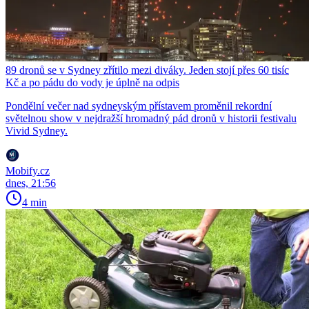
89 dronů se v Sydney zřítilo mezi diváky. Jeden stojí přes 60 tisíc
Kč a po pádu do vody je úplně na odpis
Pondělní večer nad sydneyským přístavem proměnil rekordní
světelnou show v nejdražší hromadný pád dronů v historii festivalu
Vivid Sydney.
Mobify.cz
dnes, 21:56
4 min