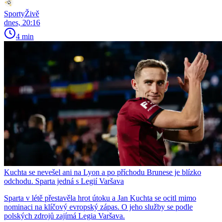
SportyŽivě
dnes, 20:16
4 min
Kuchta se nevešel ani na Lyon a po příchodu Brunese je blízko
odchodu. Sparta jedná s Legií Varšava
Sparta v létě přestavěla hrot útoku a Jan Kuchta se ocitl mimo
nominaci na klíčový evropský zápas. O jeho služby se podle
polských zdrojů zajímá Legia Varšava.