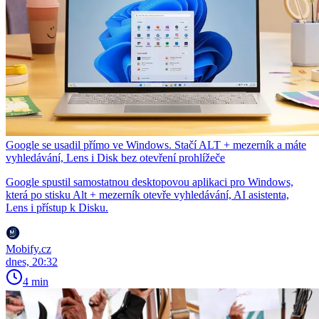
Google se usadil přímo ve Windows. Stačí ALT + mezerník a máte
vyhledávání, Lens i Disk bez otevření prohlížeče
Google spustil samostatnou desktopovou aplikaci pro Windows,
která po stisku Alt + mezerník otevře vyhledávání, AI asistenta,
Lens i přístup k Disku.
Mobify.cz
dnes, 20:32
4 min