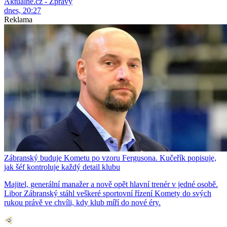
Aktuálně.cz - Zprávy
dnes, 20:27
Reklama
Zábranský buduje Kometu po vzoru Fergusona. Kučeřík popisuje,
jak šéf kontroluje každý detail klubu
Majitel, generální manažer a nově opět hlavní trenér v jedné osobě.
Libor Zábranský stáhl veškeré sportovní řízení Komety do svých
rukou právě ve chvíli, kdy klub míří do nové éry.