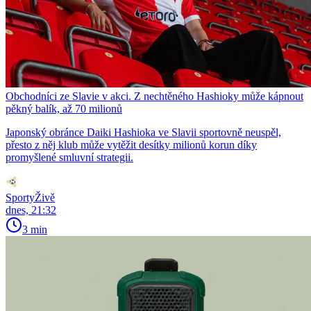
Obchodníci ze Slavie v akci. Z nechtěného Hashioky může kápnout
pěkný balík, až 70 milionů
Japonský obránce Daiki Hashioka ve Slavii sportovně neuspěl,
přesto z něj klub může vytěžit desítky milionů korun díky
promyšlené smluvní strategii.
SportyŽivě
dnes, 21:32
3 min