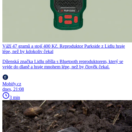
Váží 47 gramů a stojí 400 Kč. Reproduktor Parkside z Lidlu hraje
lépe, než by kdokoliv čekal
Dílenská značka Lidlu přišla s Bluetooth reproduktorem, který se
vejde do dlaně a hraje mnohem lépe, než by člověk čekal.
Mobify.cz
dnes, 21:08
3 min