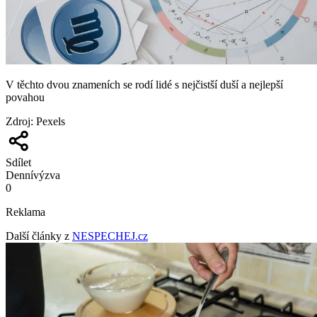
V těchto dvou znameních se rodí lidé s nejčistší duší a nejlepší
povahou
Zdroj
:
Pexels
Sdílet
Denní
výzva
0
Reklama
Další články z
NESPECHEJ.cz