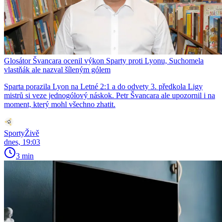
Glosátor Švancara ocenil výkon Sparty proti Lyonu, Suchomela
vlastňák ale nazval šíleným gólem
Sparta porazila Lyon na Letné 2:1 a do odvety 3. předkola Ligy
mistrů si veze jednogólový náskok. Petr Švancara ale upozornil i na
moment, který mohl všechno zhatit.
SportyŽivě
dnes, 19:03
3 min