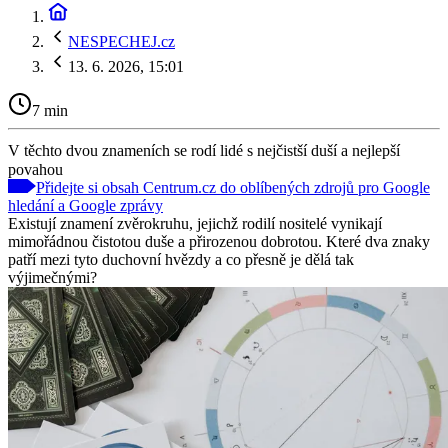
NESPECHEJ.cz
13. 6. 2026, 15:01
7 min
V těchto dvou znameních se rodí lidé s nejčistší duší a nejlepší
povahou
Přidejte si obsah Centrum.cz do oblíbených zdrojů pro Google
hledání a Google zprávy
Existují znamení zvěrokruhu, jejichž rodilí nositelé vynikají
mimořádnou čistotou duše a přirozenou dobrotou. Které dva znaky
patří mezi tyto duchovní hvězdy a co přesně je dělá tak
výjimečnými?