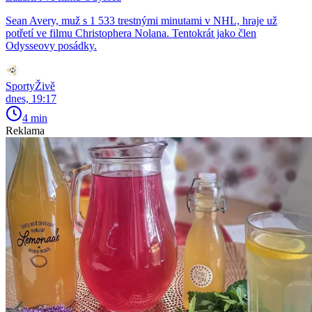
Sean Avery, muž s 1 533 trestnými minutami v NHL, hraje už
potřetí ve filmu Christophera Nolana. Tentokrát jako člen
Odysseovy posádky.
SportyŽivě
dnes, 19:17
4 min
Reklama