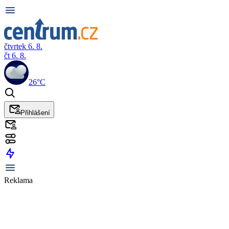
čtvrtek 6. 8.
čt 6. 8.
26°C
Přihlášení
Reklama