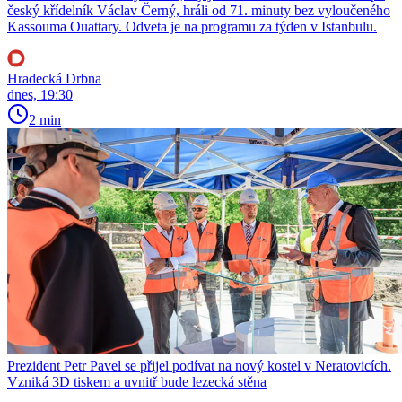
český křídelník Václav Černý, hráli od 71. minuty bez vyloučeného
Kassouma Ouattary. Odveta je na programu za týden v Istanbulu.
Hradecká Drbna
dnes, 19:30
2 min
Prezident Petr Pavel se přijel podívat na nový kostel v Neratovicích.
Vzniká 3D tiskem a uvnitř bude lezecká stěna