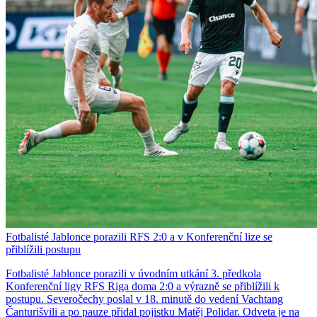
Fotbalisté Jablonce porazili RFS 2:0 a v Konferenční lize se
přiblížili postupu
Fotbalisté Jablonce porazili v úvodním utkání 3. předkola
Konferenční ligy RFS Riga doma 2:0 a výrazně se přiblížili k
postupu. Severočechy poslal v 18. minutě do vedení Vachtang
Čanturišvili a po pauze přidal pojistku Matěj Polidar. Odveta je na