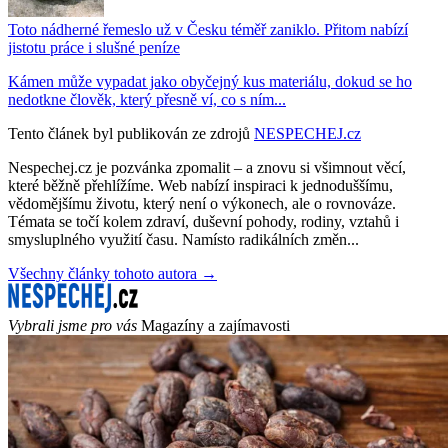
Toto nádherné řemeslo už v Česku téměř zaniklo. Přitom nabízí
jistotu práce i slušné peníze
Kámen může vypadat jako obyčejný kus materiálu, dokud se ho
nedotkne člověk, který přesně ví, co s ním...
Tento článek byl publikován ze zdrojů
NESPECHEJ.cz
Nespechej.cz je pozvánka zpomalit – a znovu si všimnout věcí,
které běžně přehlížíme. Web nabízí inspiraci k jednoduššímu,
vědomějšímu životu, který není o výkonech, ale o rovnováze.
Témata se točí kolem zdraví, duševní pohody, rodiny, vztahů i
smysluplného využití času. Namísto radikálních změn...
Všechny články tohoto autora →
Vybrali jsme pro vás
Magazíny a zajímavosti