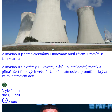
Autokino u jaderné elektrárny Dukovany budí zájem. Promítá se
tam zdarma
Autokino u elektrárny Dukovany hlásí jubilejní desátý ročník a
přináší šest filmových večerů. Unikátní atmosféra promítání skrývá
velmi netradiční detail.
Výletárium
dnes, 11:20
2 min