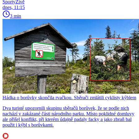
SportyŽivě
dnes, 11:15
3 min
Hádka o borůvky skončila rvačkou. Sběrači zmlátili cyklisty kýblem
Dva turisté upozornili skupinu sběračů borůvek, že se podle nich
nachází v zakázané části národního parku. Místo poklidné domluvy
ale přišel konflikt, při kterém údajně padaly facky a jako zbraň bal
použit i kýbl s borůvkami.