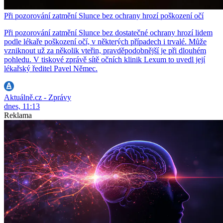
Při pozorování zatmění Slunce bez ochrany hrozí poškození očí
Při pozorování zatmění Slunce bez dostatečné ochrany hrozí lidem
podle lékaře poškození očí, v některých případech i trvalé. Může
vzniknout už za několik vteřin, pravděpodobnější je při dlouhém
pohledu. V tiskové zprávě sítě očních klinik Lexum to uvedl její
lékařský ředitel Pavel Němec.
Aktuálně.cz - Zprávy
dnes, 11:13
Reklama