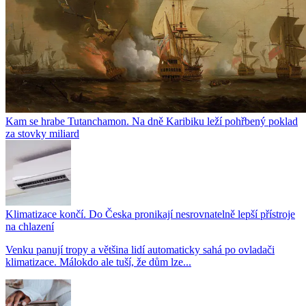
Kam se hrabe Tutanchamon. Na dně Karibiku leží pohřbený poklad
za stovky miliard
Klimatizace končí. Do Česka pronikají nesrovnatelně lepší přístroje
na chlazení
Venku panují tropy a většina lidí automaticky sahá po ovladači
klimatizace. Málokdo ale tuší, že dům lze...