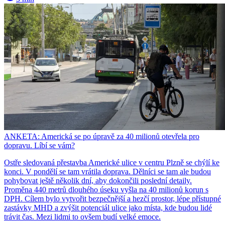
ANKETA: Americká se po úpravě za 40 milionů otevřela pro
dopravu. Líbí se vám?
Ostře sledovaná přestavba Americké ulice v centru Plzně se chýlí ke
konci. V pondělí se tam vrátila doprava. Dělníci se tam ale budou
pohybovat ještě několik dní, aby dokončili poslední detaily.
Proměna 440 metrů dlouhého úseku vyšla na 40 milionů korun s
DPH. Cílem bylo vytvořit bezpečnější a hezčí prostor, lépe přístupné
zastávky MHD a zvýšit potenciál ulice jako místa, kde budou lidé
trávit čas. Mezi lidmi to ovšem budí velké emoce.