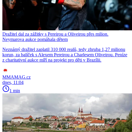
Dražitel dal za zážitky s Pereirou a Oliveirou přes milion.
Neymarova aukce pomáhala dětem
Neznámý dražitel zaplatil 310 000 realů, tedy zhruba 1,27 milionu
korun, za balíček s Alexem Pereirou a Charlesem Oliveirou. Peníze
z charitativní aukce míří na projekt pro děti v Brazílii.
MMAMAG.cz
dnes, 11:04
1 min