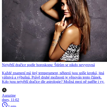
Největší dračice podle horoskopu: Štírům se nikdo nevyrovná
Každé znamení má jiný temperament, některá jsou spíše krotká, jiná
vášnivá a výbušná. Právě druhé možnosti je věnován tento článek.
Kdo jsou největší dračice dle astrologie? Možná mezi ně patříte i vy.
Aurazine
dnes, 11:02
3 min