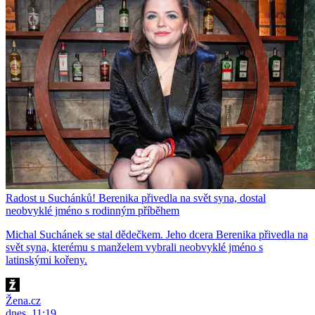
Radost u Suchánků! Berenika přivedla na svět syna, dostal
neobvyklé jméno s rodinným příběhem
Michal Suchánek se stal dědečkem. Jeho dcera Berenika přivedla na
svět syna, kterému s manželem vybrali neobvyklé jméno s
latinskými kořeny.
Žena.cz
dnes, 11:19