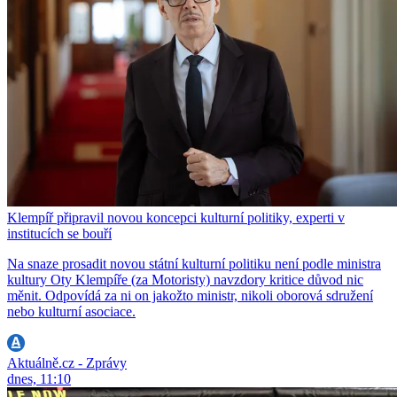
Klempíř připravil novou koncepci kulturní politiky, experti v
institucích se bouří
Na snaze prosadit novou státní kulturní politiku není podle ministra
kultury Oty Klempíře (za Motoristy) navzdory kritice důvod nic
měnit. Odpovídá za ni on jakožto ministr, nikoli oborová sdružení
nebo kulturní asociace.
Aktuálně.cz - Zprávy
dnes, 11:10