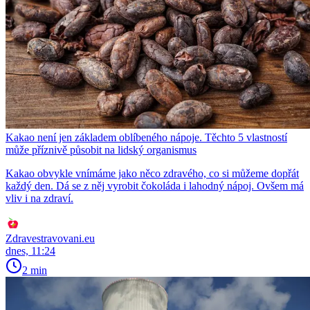
Kakao není jen základem oblíbeného nápoje. Těchto 5 vlastností
může příznivě působit na lidský organismus
Kakao obvykle vnímáme jako něco zdravého, co si můžeme dopřát
každý den. Dá se z něj vyrobit čokoláda i lahodný nápoj. Ovšem má
vliv i na zdraví.
Zdravestravovani.eu
dnes, 11:24
2 min