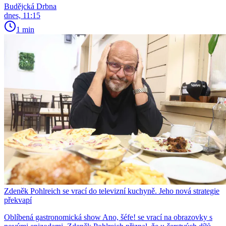
Budějcká Drbna
dnes, 11:15
1 min
Zdeněk Pohlreich se vrací do televizní kuchyně. Jeho nová strategie
překvapí
Oblíbená gastronomická show Ano, šéfe! se vrací na obrazovky s