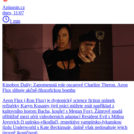
Aplausin.cz
dnes, 11:07
1 min
Kinobox Daily: Zapomenutá role oscarové Charlize Theron. Aeon
Flux slibuje akčně-filozofickou bombu
Aeon Flux (Æon Flux) je dystopický science fiction snímek
režisérky Karyn Kusamy (její práci můžete znát například z
kultovního hororu Bacha, kouše! s Megan Fox). Žánrově spadá
přibližně mezi sérii videoherních adaptací Resident Evil s Millou
Jovovich či upírsko-vlkodlačí, respektive vampírsko-lykanskou
jízdu Underworld s Kate Beckinsale, úplně však nedosahuje jejich
úrovně ikoničnosti.