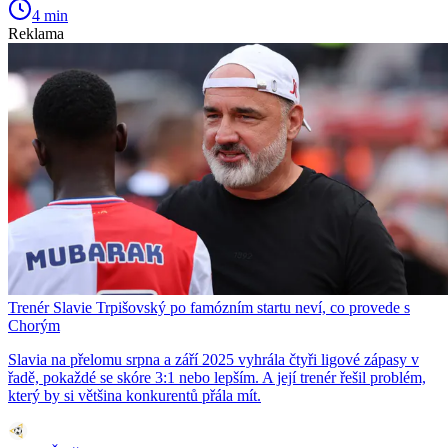
4 min
Reklama
Trenér Slavie Trpišovský po famózním startu neví, co provede s
Chorým
Slavia na přelomu srpna a září 2025 vyhrála čtyři ligové zápasy v
řadě, pokaždé se skóre 3:1 nebo lepším. A její trenér řešil problém,
který by si většina konkurentů přála mít.