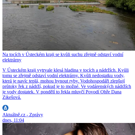
Na tocích v Ústeckém kraji se kvůli suchu zřejmě odstaví vodní
elektrárny
V Ústeckém kraji vytrvale klesá hladina v tocích a nádržích. Kvůli
tomu se zřejmě odstaví vodní elektrárny. Kvůli nedostatku vody,
která je navíc teplá, mohou hynout ryby. Vodohospodáři zlepšují
průtoky řek z nádrží, pokud je to možné. Ve vodárenských nádržích
je vody dostatek. V pondělí to řekla mluvčí Povodí Ohře Dana
Zikešová.
Aktuálně.cz - Zprávy
dnes, 11:04