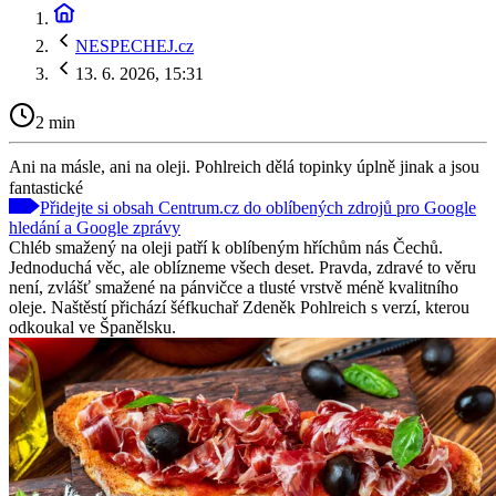
NESPECHEJ.cz
13. 6. 2026, 15:31
2 min
Ani na másle, ani na oleji. Pohlreich dělá topinky úplně jinak a jsou
fantastické
Přidejte si obsah Centrum.cz do oblíbených zdrojů pro Google
hledání a Google zprávy
Chléb smažený na oleji patří k oblíbeným hříchům nás Čechů.
Jednoduchá věc, ale oblízneme všech deset. Pravda, zdravé to věru
není, zvlášť smažené na pánvičce a tlusté vrstvě méně kvalitního
oleje. Naštěstí přichází šéfkuchař Zdeněk Pohlreich s verzí, kterou
odkoukal ve Španělsku.