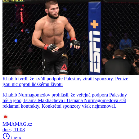
Khabib tvrdí, že kvůli podpoře Palestiny ztratil sponzory. Peníze
jsou nic oproti lidskému životu
Khabib Nurmagomedov prohlásil, že veřejná podpora Palestiny
měla jeho, Islama Makhacheva i Usmana Nurmagomedova stát
reklamní kontrakty. Konkrétní sponzory však nejmenoval.
MMAMAG.cz
dnes, 11:08
1 min