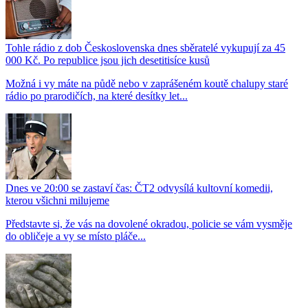
Tohle rádio z dob Československa dnes sběratelé vykupují za 45
000 Kč. Po republice jsou jich desetitisíce kusů
Možná i vy máte na půdě nebo v zaprášeném koutě chalupy staré
rádio po prarodičích, na které desítky let...
Dnes ve 20:00 se zastaví čas: ČT2 odvysílá kultovní komedii,
kterou všichni milujeme
Představte si, že vás na dovolené okradou, policie se vám vysměje
do obličeje a vy se místo pláče...