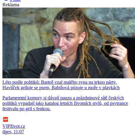
Reklama
Léto podle politiků: Bartoš vzal malého syna na tekno párty.
Havlíček griluje se psem, Babišová pózuje u moře v plavkách
Parlamemtní komory si dávají pauzu a prázdninové sítě českých
politiků vypadají jako katalog letních životních stylů, od psytrance
festivalu po gril s fenkou.
VIPživot.cz
dnes, 11:07