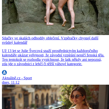
Silačky ve skalách odhodily oblečení. Vzpěračky chystají další
svůdný kalendář
Už 13 let se Julie Švecová snaží prostřednictvím každoročního
kalendáře ukázat veřejnosti, že závodní vzpírání neničí ženská těla.
Ten tentokrát se rozhodla vypíchnout, že laik někdy ani nepozná,
zda jde o závodnici z lehčí či těžší váhové kategorie.
Aktuálně.cz - Sport
dnes, 11:12