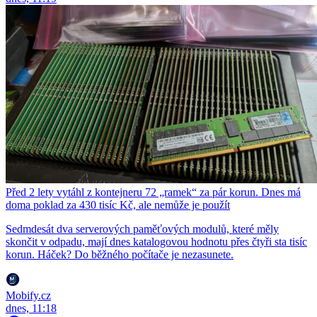
Před 2 lety vytáhl z kontejneru 72 „ramek“ za pár korun. Dnes má
doma poklad za 430 tisíc Kč, ale nemůže je použít
Sedmdesát dva serverových paměťových modulů, které měly
skončit v odpadu, mají dnes katalogovou hodnotu přes čtyři sta tisíc
korun. Háček? Do běžného počítače je nezasunete.
Mobify.cz
dnes, 11:18