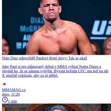
Nate Diaz odpověděl Paulovi třemi slovy: Tak se ukaž
Jake Paul si pro plánovaný debut v MMA vybral Natea Diaze a
obvinil ho, že se zápasu vyhýbá. Bývalá hvězda UFC mu teď na síti
X stručně vzkázala, aby za ní přišel.
MMAMAG.cz
dnes, 11:20
1 min