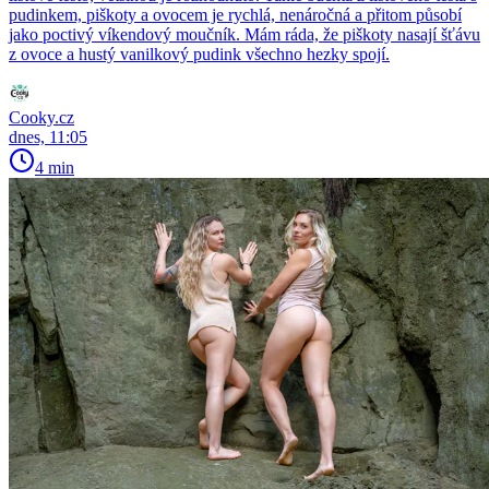
pudinkem, piškoty a ovocem je rychlá, nenáročná a přitom působí
jako poctivý víkendový moučník. Mám ráda, že piškoty nasají šťávu
z ovoce a hustý vanilkový pudink všechno hezky spojí.
Cooky.cz
dnes, 11:05
4 min