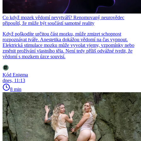
Co když mozek vědomí nevytváří? Renomovaný neurovědec
připouští, že může být součástí samotné reality
Když poškodíte určitou část mozku, může zmizet schopnost
rozpoznávat tváře. Anestetika dokážou vědomí na čas vypnout.
Elektrická stimulace mozku může vyvolat vjemy, vzpomínky nebo
změnit prožívání vlastního těla. Není tedy příliš odvážné tvrdit, že
vědomí s mozkem úzce souvisí.
Kód Enigma
dnes, 11:13
8 min