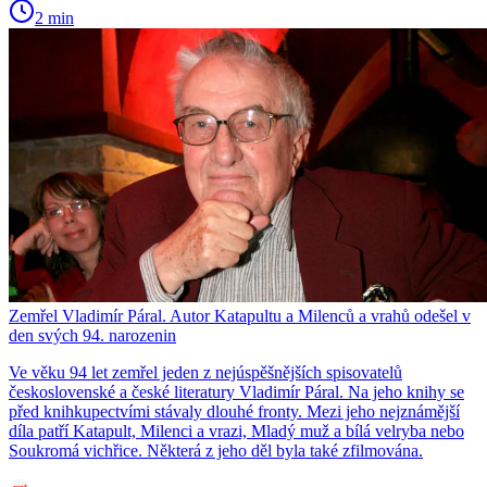
2 min
Zemřel Vladimír Páral. Autor Katapultu a Milenců a vrahů odešel v
den svých 94. narozenin
Ve věku 94 let zemřel jeden z nejúspěšnějších spisovatelů
československé a české literatury Vladimír Páral. Na jeho knihy se
před knihkupectvími stávaly dlouhé fronty. Mezi jeho nejznámější
díla patří Katapult, Milenci a vrazi, Mladý muž a bílá velryba nebo
Soukromá vichřice. Některá z jeho děl byla také zfilmována.