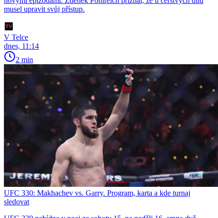
novými epizodami. Zdeněk Pohlreich přiznal, že u čerstvých dílů
musel upravit svůj přístup.
V Telce
dnes, 11:14
2 min
UFC 330: Makhachev vs. Garry. Program, karta a kde turnaj
sledovat