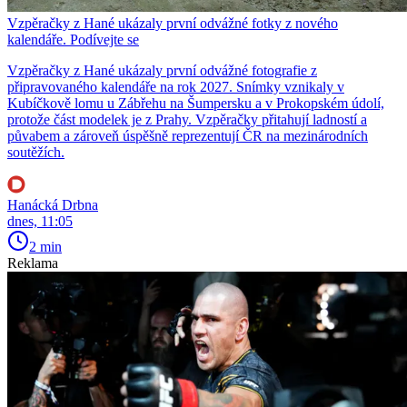
Vzpěračky z Hané ukázaly první odvážné fotky z nového
kalendáře. Podívejte se
Vzpěračky z Hané ukázaly první odvážné fotografie z
připravovaného kalendáře na rok 2027. Snímky vznikaly v
Kubíčkově lomu u Zábřehu na Šumpersku a v Prokopském údolí,
protože část modelek je z Prahy. Vzpěračky přitahují ladností a
půvabem a zároveň úspěšně reprezentují ČR na mezinárodních
soutěžích.
Hanácká Drbna
dnes, 11:05
2 min
Reklama