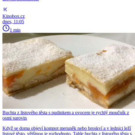
Kinobox.cz
dnes, 11:05
1 min
Buchta z listového těsta s pudinkem a ovocem je rychlý moučník z
osmi surovin
Když se doma objeví kompot meruněk nebo broskví a v lednici leží
listové těsto, většinou je rozhodnuto. Tahle buchta z listového těsta s