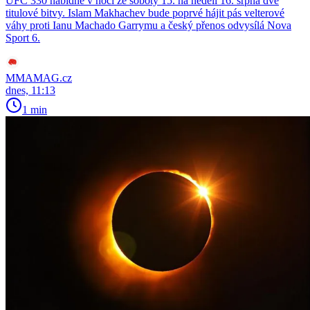
UFC 330 nabídne v noci ze soboty 15. na neděli 16. srpna dvě
titulové bitvy. Islam Makhachev bude poprvé hájit pás velterové
váhy proti Ianu Machado Garrymu a český přenos odvysílá Nova
Sport 6.
MMAMAG.cz
dnes, 11:13
1 min