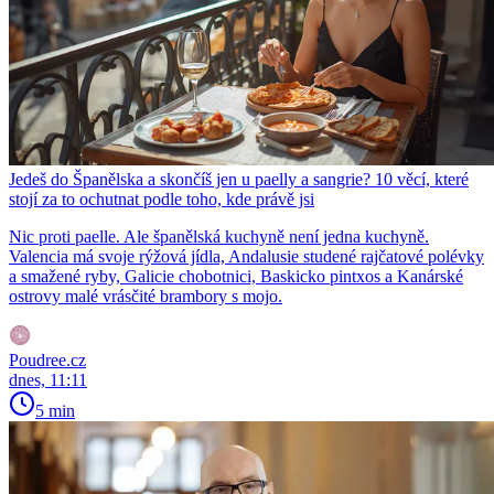
Jedeš do Španělska a skončíš jen u paelly a sangrie? 10 věcí, které
stojí za to ochutnat podle toho, kde právě jsi
Nic proti paelle. Ale španělská kuchyně není jedna kuchyně.
Valencia má svoje rýžová jídla, Andalusie studené rajčatové polévky
a smažené ryby, Galicie chobotnici, Baskicko pintxos a Kanárské
ostrovy malé vrásčité brambory s mojo.
Poudree.cz
dnes, 11:11
5 min