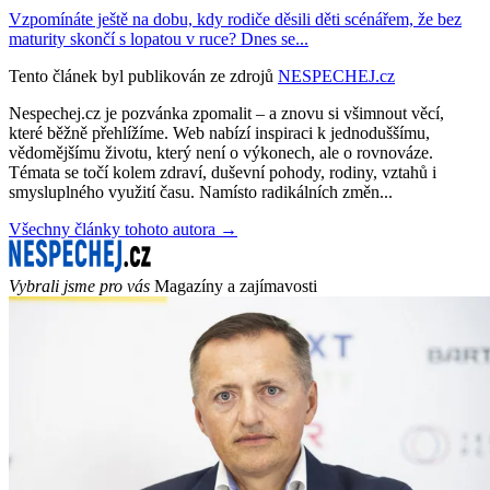
Vzpomínáte ještě na dobu, kdy rodiče děsili děti scénářem, že bez
maturity skončí s lopatou v ruce? Dnes se...
Tento článek byl publikován ze zdrojů
NESPECHEJ.cz
Nespechej.cz je pozvánka zpomalit – a znovu si všimnout věcí,
které běžně přehlížíme. Web nabízí inspiraci k jednoduššímu,
vědomějšímu životu, který není o výkonech, ale o rovnováze.
Témata se točí kolem zdraví, duševní pohody, rodiny, vztahů i
smysluplného využití času. Namísto radikálních změn...
Všechny články tohoto autora →
Vybrali jsme pro vás
Magazíny a zajímavosti