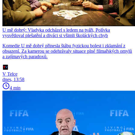
U mě dobrý: Vladyka odcházel s ledem na tváři, Polívka
vysvětloval plešatění a diváci si všimli školáckých chyb
Komedie U mě dobrý přinesla štábu fyzickou bolest i zklamání z
obsazení. Za kamerou se odehrávaly situace plné filmařských omylů
a zajímavých paradoxů.
V Telce
dnes, 13:58
4 min