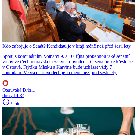
Kdo zabojuje o Senát? Kandidátů je v kraji méně než před šesti lety
Spolu s komunálními volbami 9. a 10. října proběhnou také senátní
volby ve třech moravskoslezských obvodech. O senátorské křeslo se
v Ostravě, Frýdku-Místku a Karviné bude ucházet vždy 7
kandidátů. Ve všech obvodech je to méně než před šesti lety.
Ostravská Drbna
dnes, 14:34
2 min