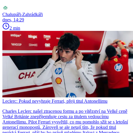
Chalupáři-Zahrádkáři
dnes, 14:29
2 min
Leclerc: Pokud nevyhraje Ferrari, přeji titul Antonellimu
Charles Leclerc našel ztracenou formu a po vítězství na Velké ceně
Velké Británie znepříjemňuje cestu za titulem vedoucímu
Antonellimu. Pilot Ferrari vysvětlil, co mu pomohlo sžít se s letošní
generací monopostů. Zároveň se ale netají tím, že pokud titul
nezíská Ferrari, přál by ho právě mladému Italovi z Mercedesu.