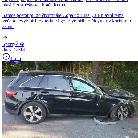
hlasitě zesměšňoval hráče Rema
Santos postoupil do čtvrtfinále Copa do Brasil, ale hlavní téma
večera nevytvořil rozhodující gól, vytvořil ho Neymar v koridoru u
šaten.
SportyŽivě
dnes, 14:14
3 min