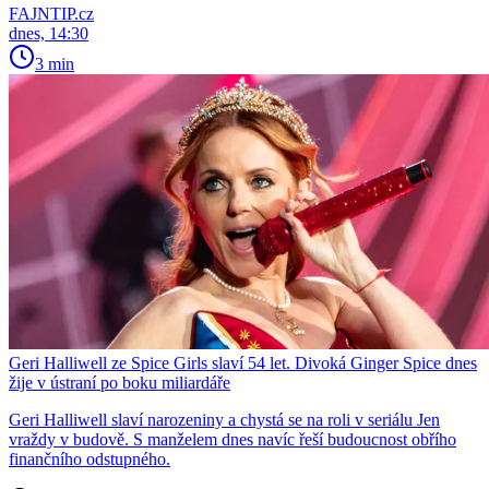
FAJNTIP.cz
dnes, 14:30
3 min
Geri Halliwell ze Spice Girls slaví 54 let. Divoká Ginger Spice dnes
žije v ústraní po boku miliardáře
Geri Halliwell slaví narozeniny a chystá se na roli v seriálu Jen
vraždy v budově. S manželem dnes navíc řeší budoucnost obřího
finančního odstupného.