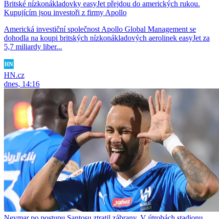
Britské nízkonákladovky easyJet přejdou do amerických rukou.
Kupujícím jsou investoři z firmy Apollo
Americká investiční společnost Apollo Global Management se
dohodla na koupi britských nízkonákladových aerolinek easyJet za
5,7 miliardy liber...
HN.cz
dnes, 14:16
Neymar po postupu Santosu ztratil zábrany. V útrobách stadionu