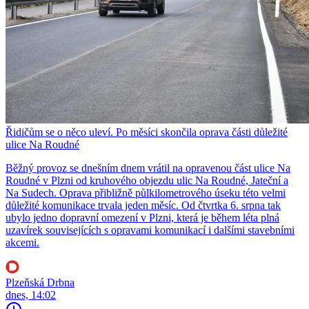
Řidičům se o něco uleví. Po měsíci skončila oprava části důležité
ulice Na Roudné
Běžný provoz se dnešním dnem vrátil na opravenou část ulice Na
Roudné v Plzni od kruhového objezdu ulic Na Roudné, Jateční a
Na Sudech. Oprava přibližně půlkilometrového úseku této velmi
důležité komunikace trvala jeden měsíc. Od čtvrtka 6. srpna tak
ubylo jedno dopravní omezení v Plzni, která je během léta plná
uzavírek souvisejících s opravami komunikací i dalšími stavebními
akcemi.
Plzeňská Drbna
dnes, 14:02