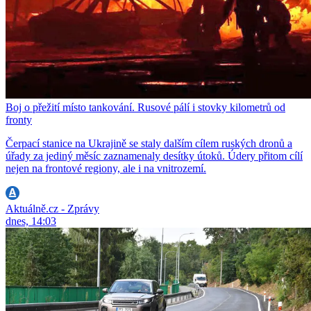
Boj o přežití místo tankování. Rusové pálí i stovky kilometrů od
fronty
Čerpací stanice na Ukrajině se staly dalším cílem ruských dronů a
úřady za jediný měsíc zaznamenaly desítky útoků. Údery přitom cílí
nejen na frontové regiony, ale i na vnitrozemí.
Aktuálně.cz - Zprávy
dnes, 14:03