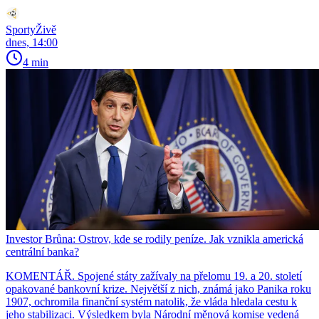
SportyŽivě
dnes, 14:00
4 min
Investor Brůna: Ostrov, kde se rodily peníze. Jak vznikla americká
centrální banka?
KOMENTÁŘ. Spojené státy zažívaly na přelomu 19. a 20. století
opakované bankovní krize. Největší z nich, známá jako Panika roku
1907, ochromila finanční systém natolik, že vláda hledala cestu k
jeho stabilizaci. Výsledkem byla Národní měnová komise vedená