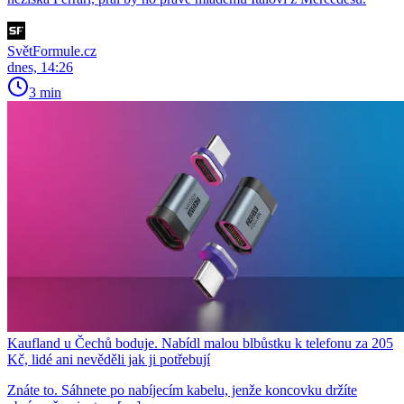
SvětFormule.cz
dnes, 14:26
3 min
Kaufland u Čechů boduje. Nabídl malou blbůstku k telefonu za 205
Kč, lidé ani nevěděli jak ji potřebují
Znáte to. Sáhnete po nabíjecím kabelu, jenže koncovku držíte