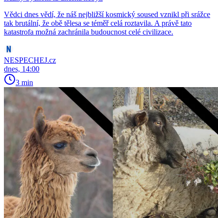
Vědci dnes vědí, že náš nejbližší kosmický soused vznikl při srážce
tak brutální, že obě tělesa se téměř celá roztavila. A právě tato
katastrofa možná zachránila budoucnost celé civilizace.
NESPECHEJ.cz
dnes, 14:00
3 min