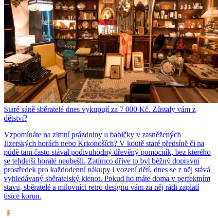
Staré sáně sběratelé dnes vykupují za 7 000 Kč. Zůstaly vám z
dětství?
Vzpomínáte na zimní prázdniny u babičky v zasněžených
Jizerských horách nebo Krkonoších? V koutě staré předsíně či na
půdě tam často stával podivuhodný dřevěný pomocník, bez kterého
se tehdejší horalé neobešli. Zatímco dříve to byl běžný dopravní
prostředek pro každodenní nákupy i vození dětí, dnes se z něj stává
vyhledávaný sběratelský klenot. Pokud ho máte doma v perfektním
stavu, sběratelé a milovníci retro designu vám za něj rádi zaplatí
tisíce korun.