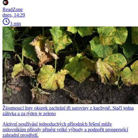
ReadZone
dnes, 14:29
3 min
Žloutnoucí listy okurek zachrání tři suroviny z kuchyně. Stačí jedna
zálivka a za týden je zeleno
Aktivní používání jednoduchých přírodních řešení může
milovníkům přírody přinést velké výhody a podpořit prosperující
zahradní prostředí.