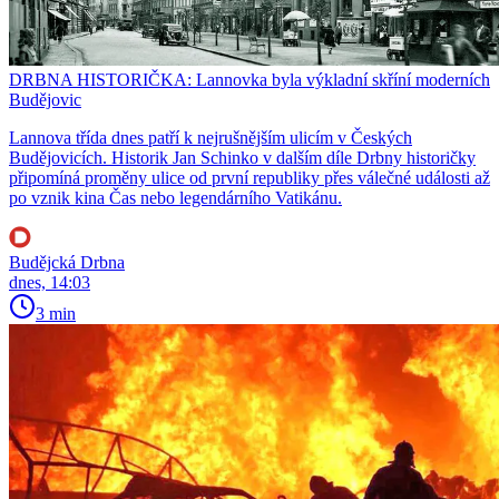
DRBNA HISTORIČKA: Lannovka byla výkladní skříní moderních
Budějovic
Lannova třída dnes patří k nejrušnějším ulicím v Českých
Budějovicích. Historik Jan Schinko v dalším díle Drbny historičky
připomíná proměny ulice od první republiky přes válečné události až
po vznik kina Čas nebo legendárního Vatikánu.
Budějcká Drbna
dnes, 14:03
3 min