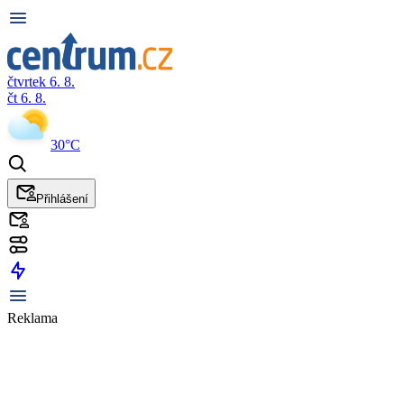
čtvrtek 6. 8.
čt 6. 8.
30°C
Přihlášení
Reklama