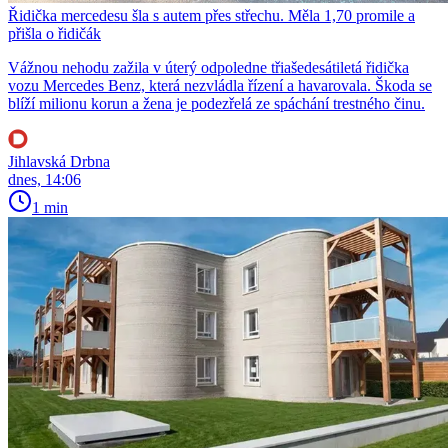
Řidička mercedesu šla s autem přes střechu. Měla 1,70 promile a
přišla o řidičák
Vážnou nehodu zažila v úterý odpoledne třiašedesátiletá řidička
vozu Mercedes Benz, která nezvládla řízení a havarovala. Škoda se
blíží milionu korun a žena je podezřelá ze spáchání trestného činu.
Jihlavská Drbna
dnes, 14:06
1 min