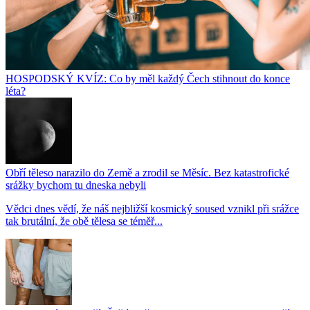
HOSPODSKÝ KVÍZ: Co by měl každý Čech stihnout do konce
léta?
Obří těleso narazilo do Země a zrodil se Měsíc. Bez katastrofické
srážky bychom tu dneska nebyli
Vědci dnes vědí, že náš nejbližší kosmický soused vznikl při srážce
tak brutální, že obě tělesa se téměř...