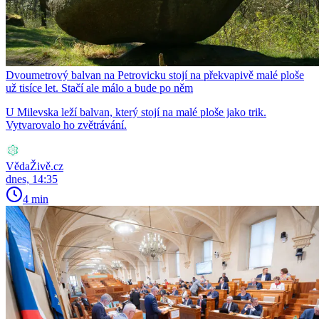
Dvoumetrový balvan na Petrovicku stojí na překvapivě malé ploše
už tisíce let. Stačí ale málo a bude po něm
U Milevska leží balvan, který stojí na malé ploše jako trik.
Vytvarovalo ho zvětrávání.
VědaŽivě.cz
dnes, 14:35
4 min