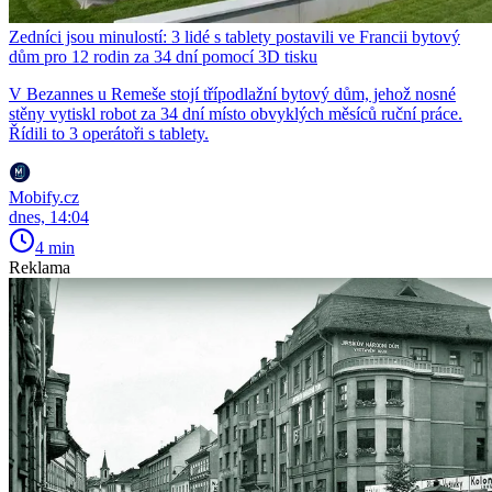
Zedníci jsou minulostí: 3 lidé s tablety postavili ve Francii bytový
dům pro 12 rodin za 34 dní pomocí 3D tisku
V Bezannes u Remeše stojí třípodlažní bytový dům, jehož nosné
stěny vytiskl robot za 34 dní místo obvyklých měsíců ruční práce.
Řídili to 3 operátoři s tablety.
Mobify.cz
dnes, 14:04
4 min
Reklama