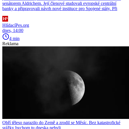
senátorem Aldrichem. Její členové studovali evropské centrální
banky a připravovali návrh nové instituce pro Spojené státy. Při
HlídacíPes.org
dnes, 14:00
4 min
Reklama
Obří těleso narazilo do Země a zrodil se Měsíc. Bez katastrofické
srážky bychom tu dneska nebyli