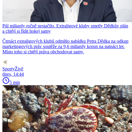
Půl miliardy ročně nestačilo. Extraligové kluby smetly Dědkův plán
a chtějí si řídit hokej samy
Čtrnáct extraligových klubů odmítlo nabídku Petra Dědka na odkup
marketingových práv soutěže za 9,6 miliardy korun na patnáct let.
Místo toho si chtějí práva obchodovat samy.
SportyŽivě
dnes, 14:44
5 min