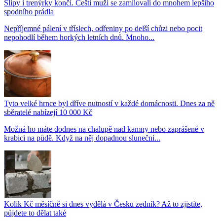
Slipy i trenýrky končí. Čeští muži se zamilovali do mnohem lepšího
spodního prádla
Nepříjemné pálení v tříslech, odřeniny po delší chůzi nebo pocit
nepohodlí během horkých letních dnů. Mnoho...
Tyto velké hrnce byl dříve nutností v každé domácnosti. Dnes za ně
sběratelé nabízejí 10 000 Kč
Možná ho máte dodnes na chalupě nad kamny nebo zaprášené v
krabici na půdě. Když na něj dopadnou sluneční...
Kolik Kč měsíčně si dnes vydělá v Česku zedník? Až to zjistíte,
půjdete to dělat také