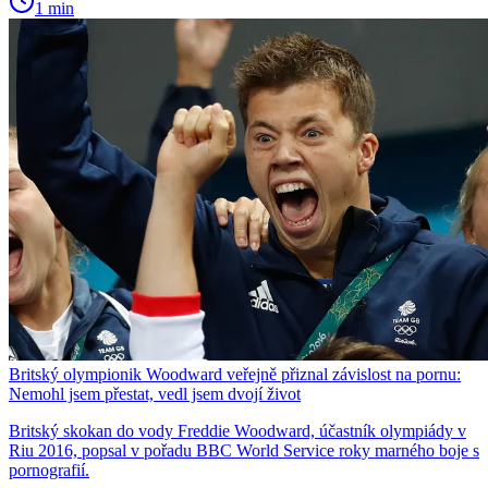
1 min
Britský olympionik Woodward veřejně přiznal závislost na pornu:
Nemohl jsem přestat, vedl jsem dvojí život
Britský skokan do vody Freddie Woodward, účastník olympiády v
Riu 2016, popsal v pořadu BBC World Service roky marného boje s
pornografií.