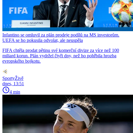
Infantino se omluvil za plán prodeje podílů na MS investorům.
UEFA se ho pokusila odvolat, ale neuspěla
FIFA chtěla prodat pětinu své komerční divize za více než 100
miliard korun. Plán vydržel čtyři dny, než ho pohřbila hrozba
evropského bojkotu.
SportyŽivě
dnes, 13:51
4 min