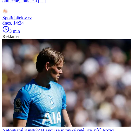
obráceně, minete a […]
Spotřebitelov.cz
dnes, 14:24
3 min
Reklama
Nafoukaný Kinský? Hlavou se vymyká celé lize, píší. Pozici