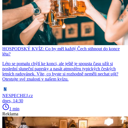
HOSPODSKÝ KVÍZ: Co by měl každý Čech stihnout do konce
léta?
Léto se pomalu chýlí ke konci, ale ještě je spousta času užít si
poslední sluneční paprsky a nasát atmosféru typických českých
letních radovánek. Víte, co byste si rozhodně neměli nechat ujít?
Otestujte své znalosti v našem kvízu.
NESPECHEJ.cz
dnes, 14:30
1 min
Reklama