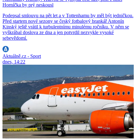
Horníčka by prý neskousl
Podepsal smlouvu na pět let a v Tottenhamu by měl být jedničkou.
Před startem nové sezony se český fotbalový brankář Antonín
Kinský ještě vrátil k turbulentnímu minulému ročníku. V něm se
vyškrábal doslova ze dna a jen potvrdil nezvykle vysoké
sebevědomí.
Aktuálně.cz - Sport
dnes, 14:22