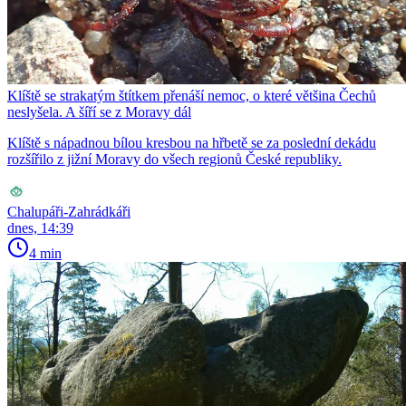
Klíště se strakatým štítkem přenáší nemoc, o které většina Čechů
neslyšela. A šíří se z Moravy dál
Klíště s nápadnou bílou kresbou na hřbetě se za poslední dekádu
rozšířilo z jižní Moravy do všech regionů České republiky.
Chalupáři-Zahrádkáři
dnes, 14:39
4 min