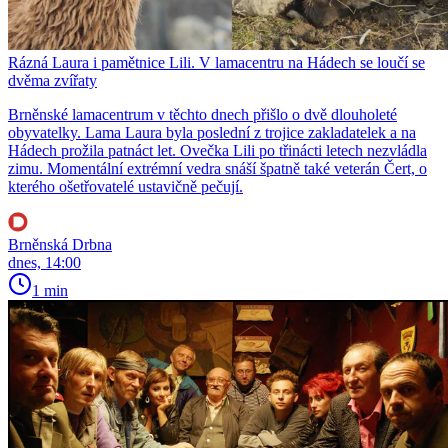
Rázná Laura i pamětnice Lili. V lamacentru na Hádech se loučí se
dvěma zvířaty
Brněnské lamacentrum v těchto dnech přišlo o dvě dlouholeté
obyvatelky. Lama Laura byla poslední z trojice zakladatelek a na
Hádech prožila patnáct let. Ovečka Lili po třinácti letech nezvládla
zimu. Momentální extrémní vedra snáší špatně také veterán Čert, o
kterého ošetřovatelé ustavičně pečují.
Brněnská Drbna
dnes, 14:00
1 min