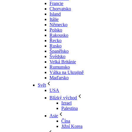
Francie
Chorvatsko
Island
Itálie
Německo
Polsko
Rakousko
Řecko
Rusko
Španělsko
Švédsko
Velká Británie
Rumunsko
Válka na Ukrajině
Maďarsko
Svět
USA
Blízký východ
Izrael
Palestina
Asie
Čína
Jižní Korea