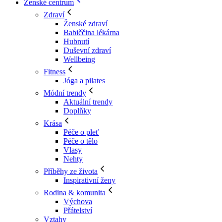
Ženské centrum
Zdraví
Ženské zdraví
Babiččina lékárna
Hubnutí
Duševní zdraví
Wellbeing
Fitness
Jóga a pilates
Módní trendy
Aktuální trendy
Doplňky
Krása
Péče o pleť
Péče o tělo
Vlasy
Nehty
Příběhy ze života
Inspirativní ženy
Rodina & komunita
Výchova
Přátelství
Vztahy