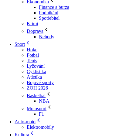
Ekonomika
Finance a burza
Podnikání
Spotřebitel
Krimi
Doprava
Nehody
Sport
Hokej
Fotbal
Tenis
Lyžování
Cyklistika
Atletika
Bojové sporty
ZOH 2026
Basketbal
NBA
Motosport
F1
Auto-moto
Elektromobily
Kultura