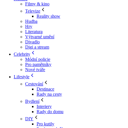
Filmy & kino
Televize
Reality show
Hudba
Hry
Literatura
Výtvarné umění
Divadlo
Digi a stream
Celebrity
Módní policie
Pro pamětníky
Nové tváře
Lifestyle
Cestování
Destinace
Rady na cesty
Bydlení
Interiery
Rady do domu
DIY
Pro kutily