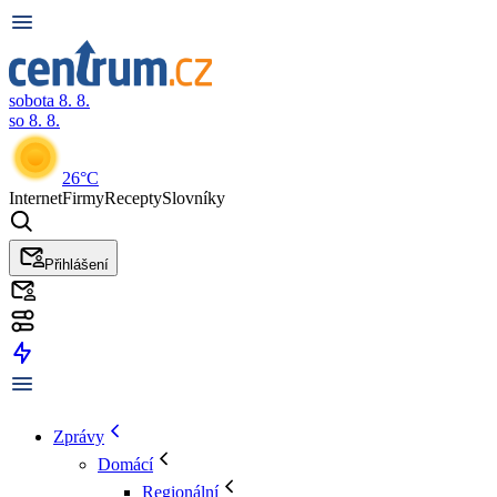
sobota 8. 8.
so 8. 8.
26°C
Internet
Firmy
Recepty
Slovníky
Přihlášení
Zprávy
Domácí
Regionální