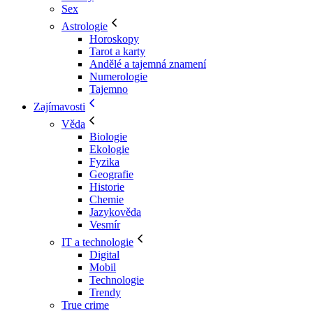
Sex
Astrologie
Horoskopy
Tarot a karty
Andělé a tajemná znamení
Numerologie
Tajemno
Zajímavosti
Věda
Biologie
Ekologie
Fyzika
Geografie
Historie
Chemie
Jazykověda
Vesmír
IT a technologie
Digital
Mobil
Technologie
Trendy
True crime