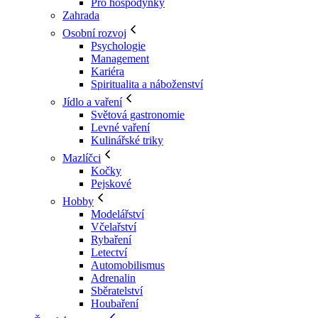
Pro hospodyňky
Zahrada
Osobní rozvoj
Psychologie
Management
Kariéra
Spiritualita a náboženství
Jídlo a vaření
Světová gastronomie
Levné vaření
Kulinářské triky
Mazlíčci
Kočky
Pejskové
Hobby
Modelářství
Včelařství
Rybaření
Letectví
Automobilismus
Adrenalin
Sběratelství
Houbaření