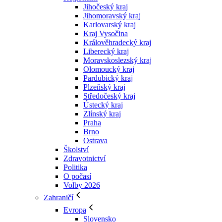
Jihočeský kraj
Jihomoravský kraj
Karlovarský kraj
Kraj Vysočina
Králověhradecký kraj
Liberecký kraj
Moravskoslezský kraj
Olomoucký kraj
Pardubický kraj
Plzeňský kraj
Středočeský kraj
Ústecký kraj
Zlínský kraj
Praha
Brno
Ostrava
Školství
Zdravotnictví
Politika
O počasí
Volby 2026
Zahraničí
Evropa
Slovensko