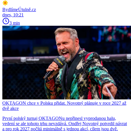
BydlímeÚtulně.cz
dnes, 10:21
3 min
OKTAGON chce v Polsku přidat. Novotný plánuje v roce 2027 až
dvě akce
První polský turnaj OKTAGONu nepřinesl vyprodanou halu,
vedení se ale tohoto trhu nevzdává. Ondřej Novotný potvrdil návrat
a pro rok 2027 počítá minimálně s jednou akcí, cílem jsou dvě.