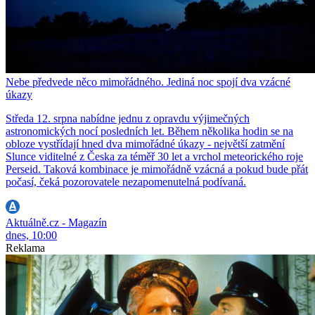
Nebe předvede něco mimořádného. Jediná noc spojí dva vzácné
úkazy
Středa 12. srpna nabídne jednu z opravdu výjimečných
astronomických nocí posledních let. Během několika hodin se na
obloze vystřídají hned dva mimořádné úkazy - největší zatmění
Slunce viditelné z Česka za téměř 30 let a vrchol meteorického roje
Perseid. Taková kombinace je mimořádně vzácná a pokud bude přát
počasí, čeká pozorovatele nezapomenutelná podívaná.
Aktuálně.cz - Magazín
dnes, 10:00
Reklama