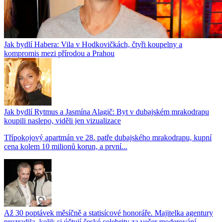
Jak bydlí Habera: Vila v Hodkovičkách, čtyři koupelny a
kompromis mezi přírodou a Prahou
Jak bydlí Rytmus a Jasmína Alagič: Byt v dubajském mrakodrapu
koupili naslepo, viděli jen vizualizace
Třípokojový apartmán ve 28. patře dubajského mrakodrapu, kupní
cena kolem 10 milionů korun, a první...
Až 30 poptávek měsíčně a statisícové honoráře. Majitelka agentury
prozradila, kolik si účtují české celebrity za večer moderování