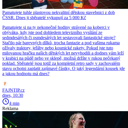
Pamatujete tuhle plastovou nekvalitní dětskou stavebnici z dob
ČSSR. Dnes ji sběratelé vykupují za 5 000 Kč
Pamatujete si na ty nekonečné hodiny strávené na koberci v
obýváku, kdy jste pod dohledem televizního vysílání ze
sedmdesátých či osmdesátých let sestavovali fantastické stroje?
Stačilo pár barevných dílků, trocha fantazie a pod vašima rukama
ožívaly traktory, jeřáby nebo kosmické rakety. Pokud jste tuto
milovanou hračku našich dětských let nevyhodili a dodnes vám leží
v krabici na půdě nebo ve sklepě, možná držíte v rukou nečekaný
poklad. Sběratelé jsou totiž za kompletní retro sady v zachovalém
stavu ochotni zaplatit zajímavé částky. O jaký legendární kousek jde
a jakou hodnotu má dnes?
FAJNTIP.cz
dnes, 10:30
4 min
Reklama