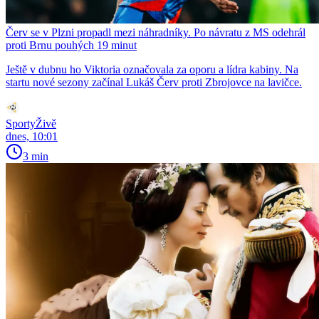
Červ se v Plzni propadl mezi náhradníky. Po návratu z MS odehrál
proti Brnu pouhých 19 minut
Ještě v dubnu ho Viktoria označovala za oporu a lídra kabiny. Na
startu nové sezony začínal Lukáš Červ proti Zbrojovce na lavičce.
SportyŽivě
dnes, 10:01
3 min