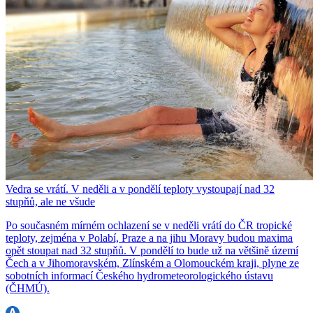
Vedra se vrátí. V neděli a v pondělí teploty vystoupají nad 32
stupňů, ale ne všude
Po současném mírném ochlazení se v neděli vrátí do ČR tropické
teploty, zejména v Polabí, Praze a na jihu Moravy budou maxima
opět stoupat nad 32 stupňů. V pondělí to bude už na většině území
Čech a v Jihomoravském, Zlínském a Olomouckém kraji, plyne ze
sobotních informací Českého hydrometeorologického ústavu
(ČHMÚ).