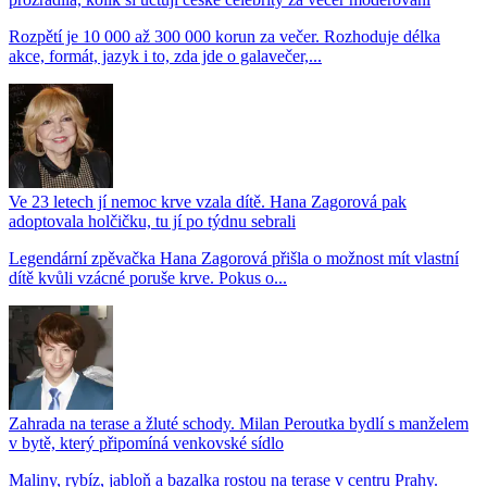
Rozpětí je 10 000 až 300 000 korun za večer. Rozhoduje délka
akce, formát, jazyk i to, zda jde o galavečer,...
Ve 23 letech jí nemoc krve vzala dítě. Hana Zagorová pak
adoptovala holčičku, tu jí po týdnu sebrali
Legendární zpěvačka Hana Zagorová přišla o možnost mít vlastní
dítě kvůli vzácné poruše krve. Pokus o...
Zahrada na terase a žluté schody. Milan Peroutka bydlí s manželem
v bytě, který připomíná venkovské sídlo
Maliny, rybíz, jabloň a bazalka rostou na terase v centru Prahy.