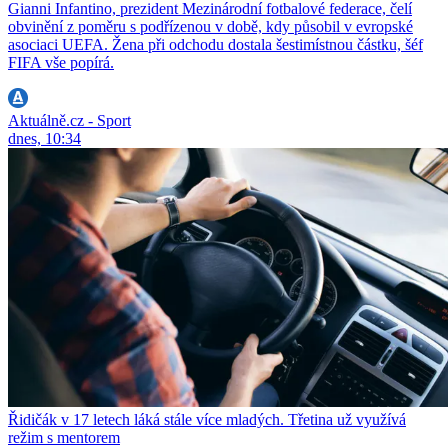
Gianni Infantino, prezident Mezinárodní fotbalové federace, čelí
obvinění z poměru s podřízenou v době, kdy působil v evropské
asociaci UEFA. Žena při odchodu dostala šestimístnou částku, šéf
FIFA vše popírá.
Aktuálně.cz - Sport
dnes, 10:34
Řidičák v 17 letech láká stále více mladých. Třetina už využívá
režim s mentorem