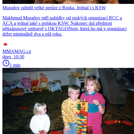
Muradov odmítl velké peníze z Ruska. Jednal i s KSW
Makhmud Muradov měl nabídky od ruských organizací RCC a
ACA a jednal také s polskou KSW. Nakonec dal přednost
pětizápasové smlouvě s OKTAGONem, která ho má v organizaci
držet minimálně dva a půl roku.
MMAMAG.cz
dnes, 10:30
1 min