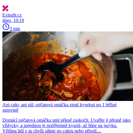
Extrafit.cz
dnes, 10:19
3 min
Ani cukr, ani sůl: rajčatová omáčka ztratí kyselost po 1 běžné
surovině
Domácí rajčatová omáčka umí pěkně zaskočit. Uvaříte ji přesně jako
vždycky, a najednou je nepříjemně kyselá, až štípe na jazyku.
Většina lidí v tu chvíli sáhne po cukru nebo přisolí....