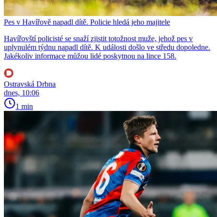
Pes v Havířově napadl dítě. Policie hledá jeho majitele
Havířovští policisté se snaží zjistit totožnost muže, jehož pes v
uplynulém týdnu napadl dítě. K události došlo ve středu dopoledne.
Jakékoliv informace můžou lidé poskytnou na lince 158.
Ostravská Drbna
dnes, 10:06
1 min