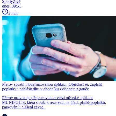
SportyŽivě
dnes, 09:51
3 min
Přerov spustil modernizovanou aplikaci. Objednat se, zaplatit
poplatky i nahlásit díru v chodníku zvládnete z gauče
Přerov provozuje přepracovanou verzi městské aplikace
MUNIPOLIS, která slouží k rezervaci na úřad, platbě poplatků,
parkování i hlášení závad.