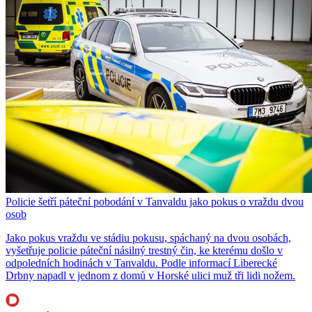
Policie šetří páteční pobodání v Tanvaldu jako pokus o vraždu dvou
osob
Jako pokus vraždu ve stádiu pokusu, spáchaný na dvou osobách,
vyšetřuje policie páteční násilný trestný čin, ke kterému došlo v
odpoledních hodinách v Tanvaldu. Podle informací Liberecké
Drbny napadl v jednom z domů v Horské ulici muž tři lidi nožem.