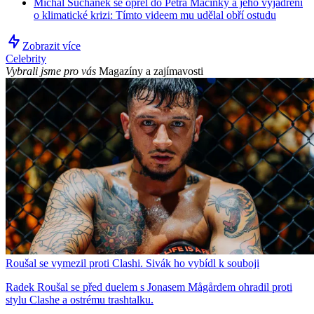
Michal Suchánek se opřel do Petra Macinky a jeho vyjádření
o klimatické krizi: Tímto videem mu udělal obří ostudu
Zobrazit více
Celebrity
Vybrali jsme pro vás
Magazíny a zajímavosti
Roušal se vymezil proti Clashi. Sivák ho vybídl k souboji
Radek Roušal se před duelem s Jonasem Mågårdem ohradil proti
stylu Clashe a ostrému trashtalku.