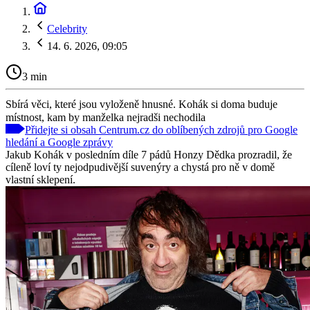
Celebrity
14. 6. 2026, 09:05
3 min
Sbírá věci, které jsou vyloženě hnusné. Kohák si doma buduje
místnost, kam by manželka nejradši nechodila
Přidejte si obsah Centrum.cz do oblíbených zdrojů pro Google
hledání a Google zprávy
Jakub Kohák v posledním díle 7 pádů Honzy Dědka prozradil, že
cíleně loví ty nejodpudivější suvenýry a chystá pro ně v domě
vlastní sklepení.