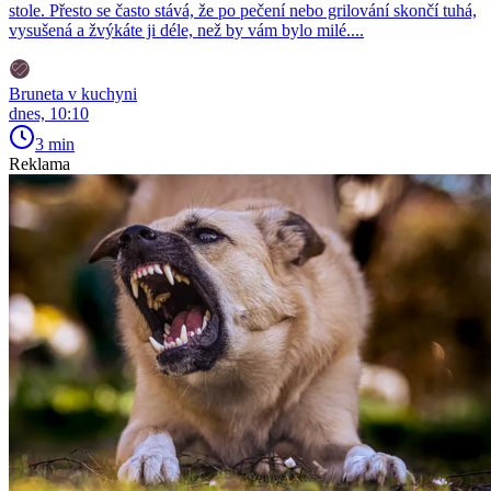
stole. Přesto se často stává, že po pečení nebo grilování skončí tuhá,
vysušená a žvýkáte ji déle, než by vám bylo milé....
Bruneta v kuchyni
dnes, 10:10
3 min
Reklama