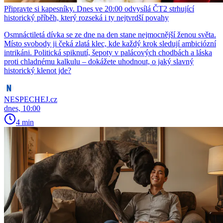
Připravte si kapesníky. Dnes ve 20:00 odvysílá ČT2 strhující
historický příběh, který rozseká i ty nejtvrdší povahy
Osmnáctiletá dívka se ze dne na den stane nejmocnější ženou světa.
Místo svobody ji čeká zlatá klec, kde každý krok sledují ambiciózní
intrikáni. Politická spiknutí, šepoty v palácových chodbách a láska
proti chladnému kalkulu – dokážete uhodnout, o jaký slavný
historický klenot jde?
NESPECHEJ.cz
dnes, 10:00
4 min