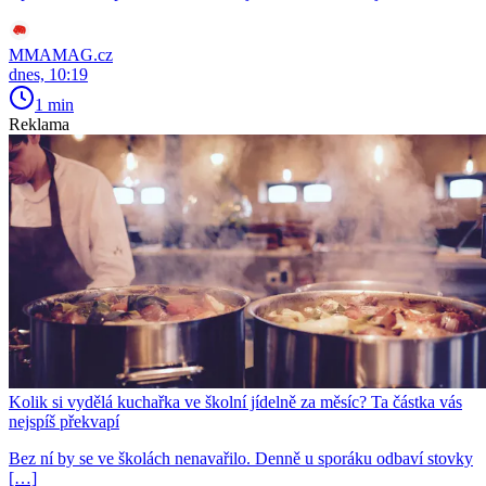
MMAMAG.cz
dnes, 10:19
1 min
Reklama
Kolik si vydělá kuchařka ve školní jídelně za měsíc? Ta částka vás
nejspíš překvapí
Bez ní by se ve školách nenavařilo. Denně u sporáku odbaví stovky
[…]