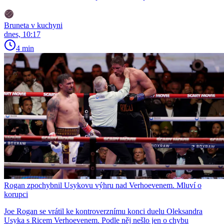
Bruneta v kuchyni
dnes, 10:17
4 min
Rogan zpochybnil Usykovu výhru nad Verhoevenem. Mluví o
korupci
Joe Rogan se vrátil ke kontroverznímu konci duelu Oleksandra
Usyka s Ricem Verhoevenem. Podle něj nešlo jen o chybu