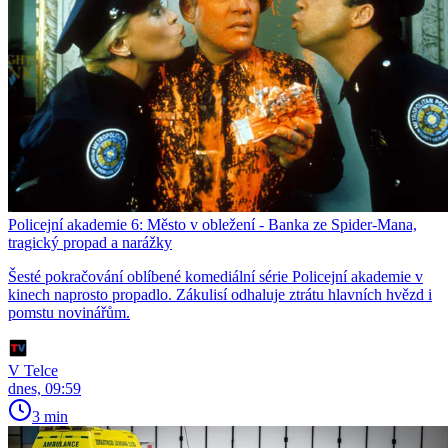
Policejní akademie 6: Město v obležení - Banka ze Spider-Mana,
tragický propad a narážky
Šesté pokračování oblíbené komediální série Policejní akademie v
kinech naprosto propadlo. Zákulisí odhaluje ztrátu hlavních hvězd i
pomstu novinářům.
V Telce
dnes, 09:59
3 min