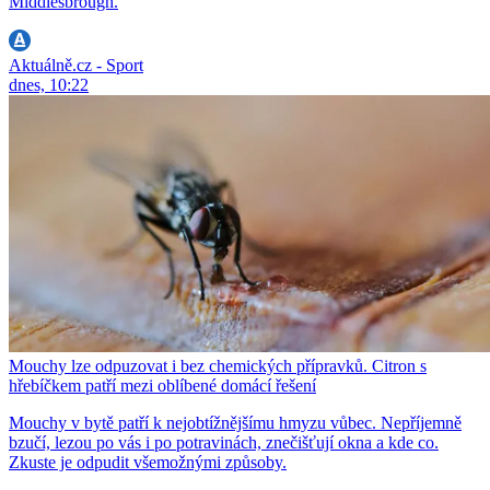
Middlesbrough.
Aktuálně.cz - Sport
dnes, 10:22
Mouchy lze odpuzovat i bez chemických přípravků. Citron s
hřebíčkem patří mezi oblíbené domácí řešení
Mouchy v bytě patří k nejobtížnějšímu hmyzu vůbec. Nepříjemně
bzučí, lezou po vás i po potravinách, znečišťují okna a kde co.
Zkuste je odpudit všemožnými způsoby.