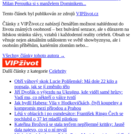
Milan Peroutka si s manželem Dominikem...
Tento článek byl publikován ze zdrojů
VIPživot.cz
Články z VIPŽivot.cz nabízejí čtenářům možnost nahlédnout do
života známých osobností – bez bulvární senzace, ale s důrazem na
lidskou stránku slávy, vztahů i každodenní reality celebrit. Obsah se
věnuje nejen aktuálním událostem ve světě showbyznysu, ale i
osobním příběhům, kariérním zlomům nebo...
Všechny články tohoto autora →
Další články z kategorie
Celebrity
Obří váhový skok Lucie Polišenské: Má dole 22 kilo a
popsala, jak se jí změnilo tělo
Jiří Dvořák o výjezdu na Ukrajinu, kde viděl samé hrůzy:
Vadí mu, co někteří o válce tvrdí
Jak bydlí Habera: Vila v Hodkovičkách, čtyři koupelny a
kompromis mezi přírodou a Prahou
Létá v oblacích i po osmdesátce: František Ringo Čech se
pochlubil o 37 let mladší pilotkou
Kateřina Brožová se stala terčem nepříjemné kritiky: Jasně
dala najevo, co si o ní myslí