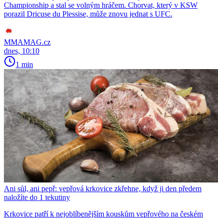
Championship a stal se volným hráčem. Chorvat, který v KSW
porazil Dricuse du Plessise, může znovu jednat s UFC.
MMAMAG.cz
dnes, 10:10
1 min
Ani sůl, ani pepř: vepřová krkovice zkřehne, když ji den předem
naložíte do 1 tekutiny
Krkovice patří k nejoblíbenějším kouskům vepřového na českém