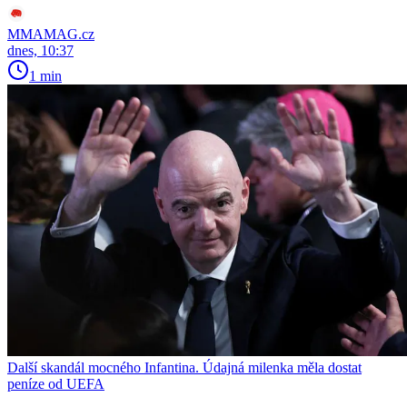
MMAMAG.cz
dnes, 10:37
1 min
Další skandál mocného Infantina. Údajná milenka měla dostat
peníze od UEFA