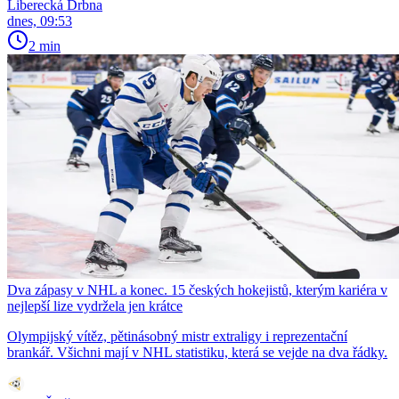
Liberecká Drbna
dnes, 09:53
2 min
Dva zápasy v NHL a konec. 15 českých hokejistů, kterým kariéra v
nejlepší lize vydržela jen krátce
Olympijský vítěz, pětinásobný mistr extraligy i reprezentační
brankář. Všichni mají v NHL statistiku, která se vejde na dva řádky.