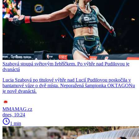
Szabová stoupá světovým žebříčkem. Po výhře nad Pudilovou je
dvanáctá
Lucia Szabová po titulové výhře nad Lucií Pudilovou poskočila v
bantamové váze o dvě místa. Neporažená šampionka OKTAGONu
je nově dvanáctá.
MMAMAG.cz
dnes, 10:24
1 min