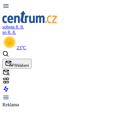
sobota 8. 8.
so 8. 8.
23°C
Přihlášení
Reklama