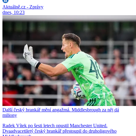
Aktuálně.cz - Zprávy
dnes, 10:23
Další český brankář mění angažmá. Middlesbrough za něj dá
miliony
Radek Vítek po šesti letech opustil Manchester United.
Dvaadvacetiletý český brankář přestoupil do druholigového