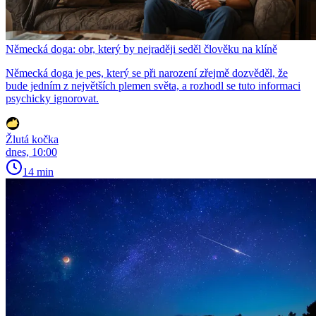
Německá doga: obr, který by nejraději seděl člověku na klíně
Německá doga je pes, který se při narození zřejmě dozvěděl, že
bude jedním z největších plemen světa, a rozhodl se tuto informaci
psychicky ignorovat.
Žlutá kočka
dnes, 10:00
14 min