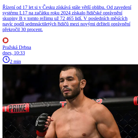
Řízení od 17 let si v Česku získává stále větší oblibu. Od zavedení
systému L17 na začátku roku 2024 získalo řidičské oprávnění
skupiny B v tomto režimu už 72 465 lidí. V posledních měsících
navíc podíl sedmnáctiletých řidičů mezi novými držiteli oprávnění
překročil 30 procent.
Pražská Drbna
dnes, 10:33
2 min