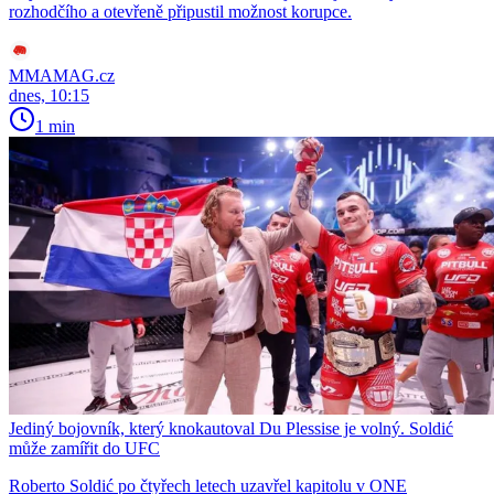
rozhodčího a otevřeně připustil možnost korupce.
MMAMAG.cz
dnes, 10:15
1 min
Jediný bojovník, který knokautoval Du Plessise je volný. Soldić
může zamířit do UFC
Roberto Soldić po čtyřech letech uzavřel kapitolu v ONE