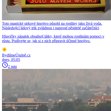
Toto magické sirkové hnojivo působí na rostliny jako živá voda.
Následující lidový trik zvládnou i naprostí pěstitelé začátečníci
Hlavičky zápalek obsahují látky, které mohou rostlinám pomoci v
růstu. Podívejte se, jak si z nich připravit účinné hnojivo.
BydlímeÚtulně.cz
dnes, 05:05
2 min