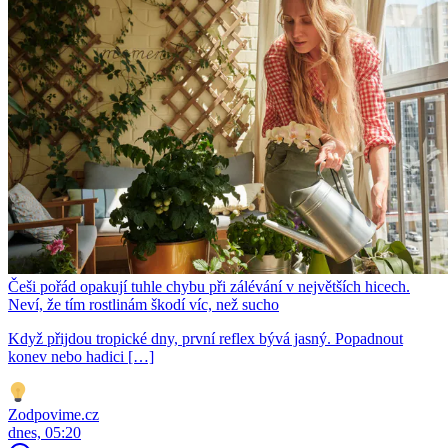
Češi pořád opakují tuhle chybu při zálévání v největších hicech.
Neví, že tím rostlinám škodí víc, než sucho
Když přijdou tropické dny, první reflex bývá jasný. Popadnout
konev nebo hadici […]
Zodpovime.cz
dnes, 05:20