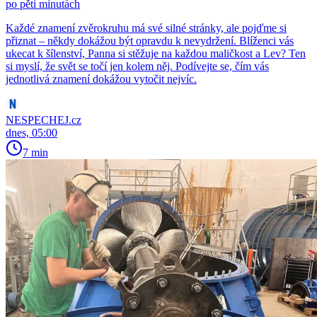
po pěti minutách
Každé znamení zvěrokruhu má své silné stránky, ale pojďme si
přiznat – někdy dokážou být opravdu k nevydržení. Blíženci vás
ukecat k šílenství, Panna si stěžuje na každou maličkost a Lev? Ten
si myslí, že svět se točí jen kolem něj. Podívejte se, čím vás
jednotlivá znamení dokážou vytočit nejvíc.
NESPECHEJ.cz
dnes, 05:00
7 min