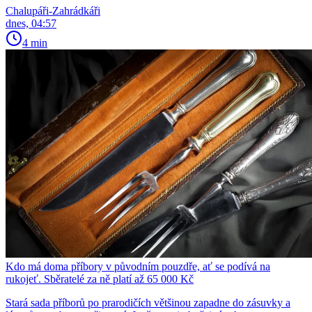
Chalupáři-Zahrádkáři
dnes, 04:57
4 min
Kdo má doma příbory v původním pouzdře, ať se podívá na
rukojeť. Sběratelé za ně platí až 65 000 Kč
Stará sada příborů po prarodičích většinou zapadne do zásuvky a