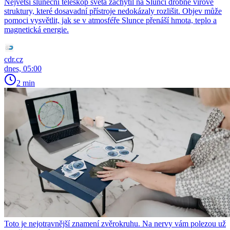
Největší sluneční teleskop světa zachytil na Slunci drobné vírové
struktury, které dosavadní přístroje nedokázaly rozlišit. Objev může
pomoci vysvětlit, jak se v atmosféře Slunce přenáší hmota, teplo a
magnetická energie.
cdr.cz
dnes, 05:00
2 min
Toto je nejotravnější znamení zvěrokruhu. Na nervy vám polezou už