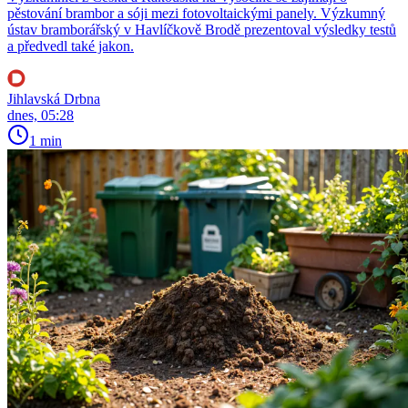
pěstování brambor a sóji mezi fotovoltaickými panely. Výzkumný
ústav bramborářský v Havlíčkově Brodě prezentoval výsledky testů
a předvedl také jakon.
Jihlavská Drbna
dnes, 05:28
1 min