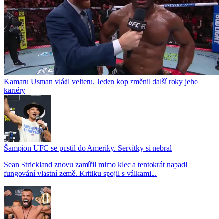
Kamaru Usman vládl velteru. Jeden kop změnil další roky jeho
kariéry
Šampion UFC se pustil do Ameriky. Servítky si nebral
Sean Strickland znovu zamířil mimo klec a tentokrát napadl
fungování vlastní země. Kritiku spojil s válkami...