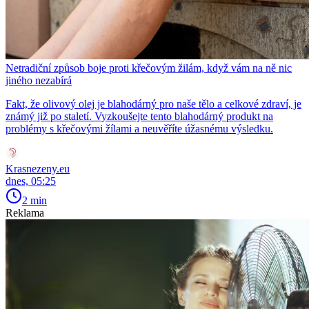
Netradiční způsob boje proti křečovým žilám, když vám na ně nic
jiného nezabírá
Fakt, že olivový olej je blahodárný pro naše tělo a celkové zdraví, je
známý již po staletí. Vyzkoušejte tento blahodárný produkt na
problémy s křečovými žílami a neuvěříte úžasnému výsledku.
Krasnezeny.eu
dnes, 05:25
2 min
Reklama