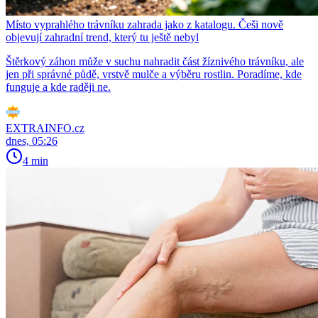
Místo vyprahlého trávníku zahrada jako z katalogu. Češi nově
objevují zahradní trend, který tu ještě nebyl
Štěrkový záhon může v suchu nahradit část žíznivého trávníku, ale
jen při správné půdě, vrstvě mulče a výběru rostlin. Poradíme, kde
funguje a kde raději ne.
EXTRAINFO.cz
dnes, 05:26
4 min