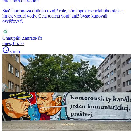
trik s horkou vodou
Stačí kartonová dutinka uvnitř role, pár kapek esenciálního oleje a
hrnek vroucí vody. Celá toaleta voní, aniž byste kupovali
osvěžovač.
Chalupáři-Zahrádkáři
dnes, 05:10
3 min