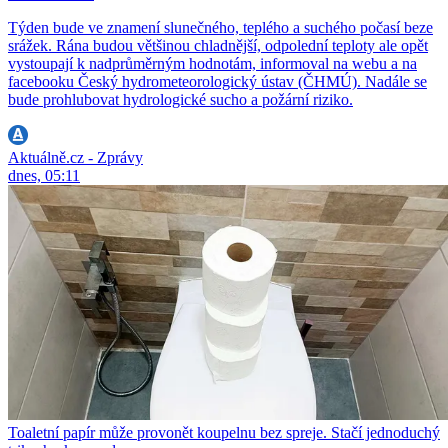
Týden bude ve znamení slunečného, teplého a suchého počasí beze
srážek. Rána budou většinou chladnější, odpolední teploty ale opět
vystoupají k nadprůměrným hodnotám, informoval na webu a na
facebooku Český hydrometeorologický ústav (ČHMÚ). Nadále se
bude prohlubovat hydrologické sucho a požární riziko.
Aktuálně.cz - Zprávy
dnes, 05:11
Toaletní papír může provonět koupelnu bez spreje. Stačí jednoduchý