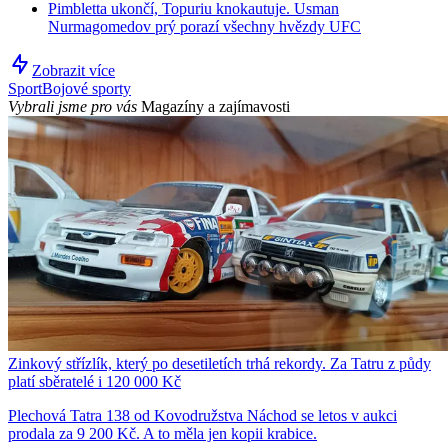
Pimbletta ukončí, Topuriu knokautuje. Usman
Nurmagomedov prý porazí všechny hvězdy UFC
Zobrazit více
Sport
Bojové sporty
Vybrali jsme pro vás
Magazíny a zajímavosti
Zinkový střízlík, který po desetiletích trhá rekordy. Za Tatru z půdy
platí sběratelé i 120 000 Kč
Plechová Tatra 138 od Kovodružstva Náchod se letos v aukci
prodala za 9 200 Kč. A to měla jen kopii krabice.