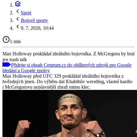
Sport
Bojové sporty
9. 7. 2026, 10:44
1 min
Max Holloway poskládal ideálního bojovníka. Z McGregora by bral
jen trash talk
Přidejte si obsah Centrum.cz do oblíbených zdrojů pro Google
hledání a Google zprávy
Max Holloway před UFC 329 poskládal ideálního bojovníka z
hvězdných jmen. Do výběru dal Khabibův wrestling, vlastní kardio
i McGregorovu nejslavnější zbraň mimo klec.