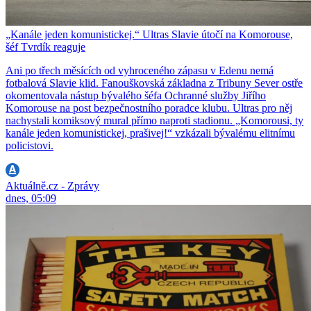
„Kanále jeden komunistickej.“ Ultras Slavie útočí na Komorouse,
šéf Tvrdík reaguje
Ani po třech měsících od vyhroceného zápasu v Edenu nemá
fotbalová Slavie klid. Fanouškovská základna z Tribuny Sever ostře
okomentovala nástup bývalého šéfa Ochranné služby Jiřího
Komorouse na post bezpečnostního poradce klubu. Ultras pro něj
nachystali komiksový mural přímo naproti stadionu. „Komorousi, ty
kanále jeden komunistickej, prašivej!“ vzkázali bývalému elitnímu
policistovi.
Aktuálně.cz - Zprávy
dnes, 05:09