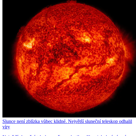
Slunce není zblízka vůbec klidné. Největší sluneční teleskop odhalil
víry