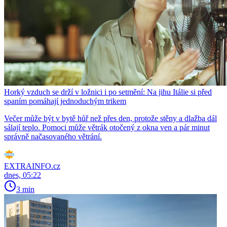
Horký vzduch se drží v ložnici i po setmění: Na jihu Itálie si před
spaním pomáhají jednoduchým trikem
Večer může být v bytě hůř než přes den, protože stěny a dlažba dál
sálají teplo. Pomoci může větrák otočený z okna ven a pár minut
správně načasovaného větrání.
EXTRAINFO.cz
dnes, 05:22
3 min