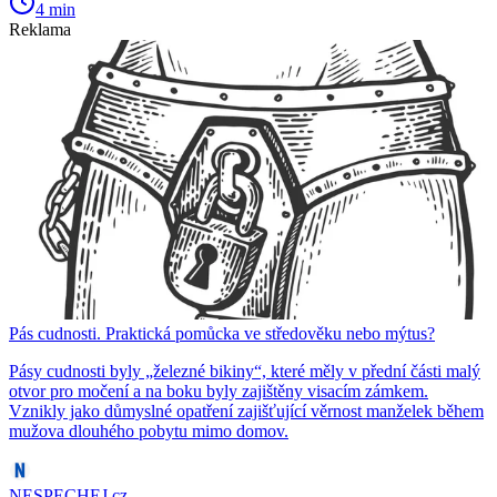
4 min
Reklama
Pás cudnosti. Praktická pomůcka ve středověku nebo mýtus?
Pásy cudnosti byly „železné bikiny“, které měly v přední části malý
otvor pro močení a na boku byly zajištěny visacím zámkem.
Vznikly jako důmyslné opatření zajišťující věrnost manželek během
mužova dlouhého pobytu mimo domov.
NESPECHEJ.cz