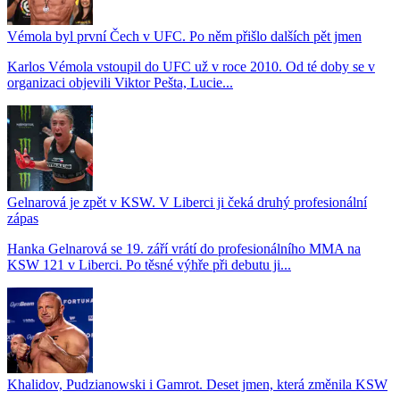
Vémola byl první Čech v UFC. Po něm přišlo dalších pět jmen
Karlos Vémola vstoupil do UFC už v roce 2010. Od té doby se v
organizaci objevili Viktor Pešta, Lucie...
Gelnarová je zpět v KSW. V Liberci ji čeká druhý profesionální
zápas
Hanka Gelnarová se 19. září vrátí do profesionálního MMA na
KSW 121 v Liberci. Po těsné výhře při debutu ji...
Khalidov, Pudzianowski i Gamrot. Deset jmen, která změnila KSW