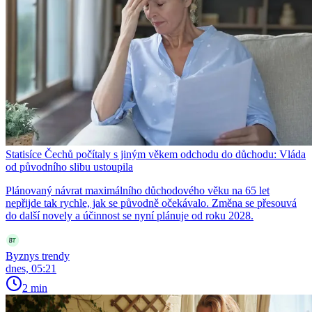
Statisíce Čechů počítaly s jiným věkem odchodu do důchodu: Vláda
od původního slibu ustoupila
Plánovaný návrat maximálního důchodového věku na 65 let
nepřijde tak rychle, jak se původně očekávalo. Změna se přesouvá
do další novely a účinnost se nyní plánuje od roku 2028.
Byznys trendy
dnes, 05:21
2 min