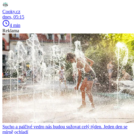
Cooky.cz
dnes, 05:15
4 min
Reklama
Sucho a palčivé vedro nás budou sužovat celý týden. Jeden den se
mírně ochladí