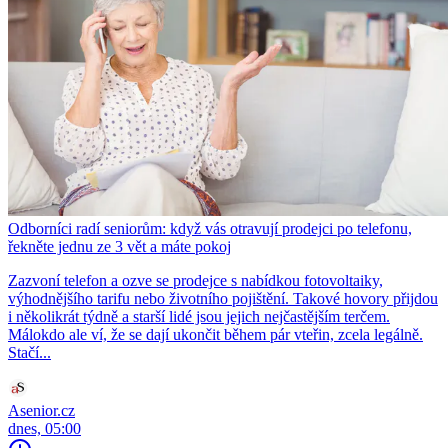
Odborníci radí seniorům: když vás otravují prodejci po telefonu,
řekněte jednu ze 3 vět a máte pokoj
Zazvoní telefon a ozve se prodejce s nabídkou fotovoltaiky,
výhodnějšího tarifu nebo životního pojištění. Takové hovory přijdou
i několikrát týdně a starší lidé jsou jejich nejčastějším terčem.
Málokdo ale ví, že se dají ukončit během pár vteřin, zcela legálně.
Stačí...
Asenior.cz
dnes, 05:00