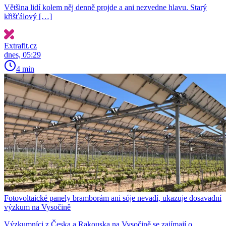
Většina lidí kolem něj denně projde a ani nezvedne hlavu. Starý
křišťálový […]
Extrafit.cz
dnes, 05:29
4 min
Fotovoltaické panely bramborám ani sóje nevadí, ukazuje dosavadní
výzkum na Vysočině
Výzkumníci z Česka a Rakouska na Vysočině se zajímají o