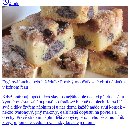
4 min
Frgálová buchta neboli štědrák: Poctivý moučník se čtyřmi náplněmi
v jednom řezu
Když potřebuji upéct něco slavnostnějšího, ale nechci půl dne stát u
kynutého těsta, sahám právě po frgálové buchtě na plech. Je rychlá,
sytá a díky čtyřem náplním si u nás doma každý najde svůj kousek –
někdo tvarohový, jiný makový, další nedá dopustit na povidla a
ořechy. Právě střídání náplní dělá z obyčejného litého těsta moučník,
který připomene štědrák i valašský koláč v jednom.