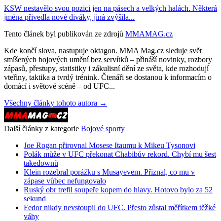
KSW nestavělo svou pozici jen na pásech a velkých halách. Některá
jména přivedla nové diváky, jiná zvýšila...
Tento článek byl publikován ze zdrojů
MMAMAG.cz
Kde končí slova, nastupuje oktagon. MMA Mag.cz sleduje svět
smíšených bojových umění bez servítků – přináší novinky, rozbory
zápasů, přestupy, statistiky i zákulisní dění ze světa, kde rozhodují
vteřiny, taktika a tvrdý trénink. Čtenáři se dostanou k informacím o
domácí i světové scéně – od UFC...
Všechny články tohoto autora →
Další články z kategorie
Bojové sporty
Joe Rogan přirovnal Mosese Itaumu k Mikeu Tysonovi
Polák může v UFC překonat Chabibův rekord. Chybí mu šest
takedownů
Klein rozebral porážku s Musayevem. Přiznal, co mu v
zápase vůbec nefungovalo
Ruský obr trefil soupeře kopem do hlavy. Hotovo bylo za 52
sekund
Fedor nikdy nevstoupil do UFC. Přesto zůstal měřítkem těžké
váhy