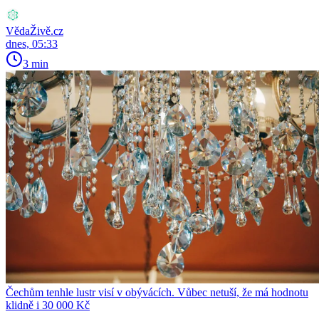
VědaŽivě.cz
dnes, 05:33
3 min
Čechům tenhle lustr visí v obývácích. Vůbec netuší, že má hodnotu
klidně i 30 000 Kč