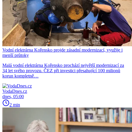
Vodní elektrárna Kořensko projde zásadní modernizací, využije i
menší průtoky
Malá vodní elektrárna Kořensko prochází největší modernizací za
34 let svého provozu. ČEZ při investici přesahující 100 milionů
korun kompletně…
VodaDnes.cz
dnes, 05:00
2 min