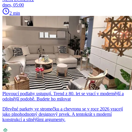
dnes, 05:00
2 min
Plovoucí podlahy ustupují. Trend z 80. let se vrací v modernější a
odolnější podobě. Budete ho milovat
Dřevěné parkety ve stromečku a chevronu se v roce 2026 vracejí
jako plnohodnotný designový prvek. A tentokrát s moderní
konstrukcí a silnějšími argumenty.