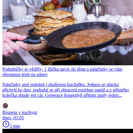
Prababičky to věděly: 1 lžička navíc do těsta a palačinky se vám
přestanou lepit na pánev
Palačinky umí potrápit i zkušenou kuchařku. Jednou se placka
přichytí ke dnu, podruhé se při obracení roztrhne napůl a z pěkného
kolečka zbude jen cár. Generace hospodyň přitom znaly jeden...
Bruneta v kuchyni
dnes, 05:05
3 min