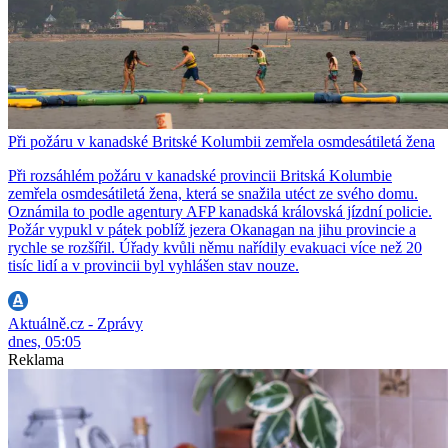
Při požáru v kanadské Britské Kolumbii zemřela osmdesátiletá žena
Při rozsáhlém požáru v kanadské provincii Britská Kolumbie
zemřela osmdesátiletá žena, která se snažila utéct ze svého domu.
Oznámila to podle agentury AFP kanadská královská jízdní policie.
Požár vypukl v pátek poblíž jezera Okanagan na jihu provincie a
rychle se rozšířil. Úřady kvůli němu nařídily evakuaci více než 20
tisíc lidí a v provincii byl vyhlášen stav nouze.
Aktuálně.cz - Zprávy
dnes, 05:05
Reklama