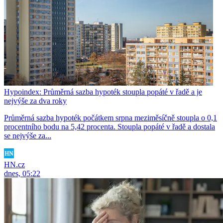
Hypoindex: Průměrná sazba hypoték stoupla popáté v řadě a je
nejvýše za dva roky
Průměrná sazba hypoték počátkem srpna meziměsíčně stoupla o 0,1
procentního bodu na 5,42 procenta. Stoupla popáté v řadě a dostala
se nejvýše za...
HN.cz
dnes, 05:22