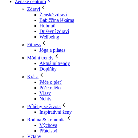
Ženské centrum
Zdraví
Ženské zdraví
Babiččina lékárna
Hubnutí
Duševní zdraví
Wellbeing
Fitness
Jóga a pilates
Módní trendy
Aktuální trendy
Doplňky
Krása
Péče o pleť
Péče o tělo
Vlasy
Nehty
Příběhy ze života
Inspirativní ženy
Rodina & komunita
Výchova
Přátelství
Vztahy