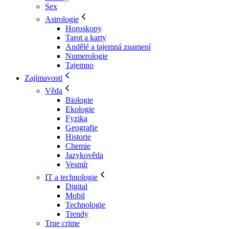
Sex
Astrologie
Horoskopy
Tarot a karty
Andělé a tajemná znamení
Numerologie
Tajemno
Zajímavosti
Věda
Biologie
Ekologie
Fyzika
Geografie
Historie
Chemie
Jazykověda
Vesmír
IT a technologie
Digital
Mobil
Technologie
Trendy
True crime