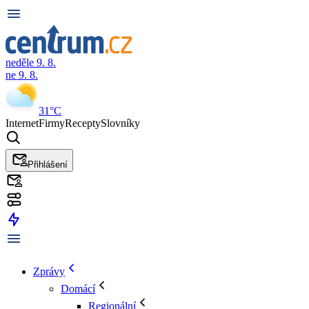
neděle 9. 8.
ne 9. 8.
31°C
Internet
Firmy
Recepty
Slovníky
Přihlášení
Zprávy
Domácí
Regionální