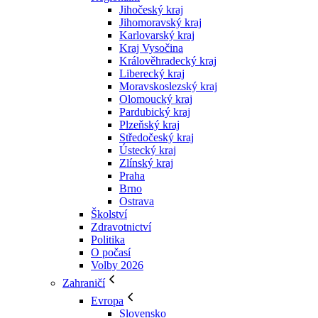
Jihočeský kraj
Jihomoravský kraj
Karlovarský kraj
Kraj Vysočina
Králověhradecký kraj
Liberecký kraj
Moravskoslezský kraj
Olomoucký kraj
Pardubický kraj
Plzeňský kraj
Středočeský kraj
Ústecký kraj
Zlínský kraj
Praha
Brno
Ostrava
Školství
Zdravotnictví
Politika
O počasí
Volby 2026
Zahraničí
Evropa
Slovensko