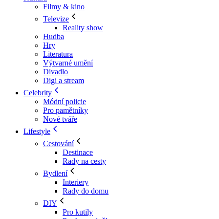
Filmy & kino
Televize
Reality show
Hudba
Hry
Literatura
Výtvarné umění
Divadlo
Digi a stream
Celebrity
Módní policie
Pro pamětníky
Nové tváře
Lifestyle
Cestování
Destinace
Rady na cesty
Bydlení
Interiery
Rady do domu
DIY
Pro kutily