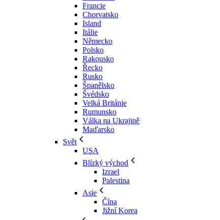
Francie
Chorvatsko
Island
Itálie
Německo
Polsko
Rakousko
Řecko
Rusko
Španělsko
Švédsko
Velká Británie
Rumunsko
Válka na Ukrajině
Maďarsko
Svět
USA
Blízký východ
Izrael
Palestina
Asie
Čína
Jižní Korea