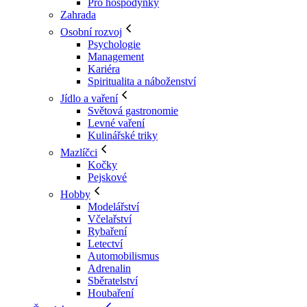
Pro hospodyňky
Zahrada
Osobní rozvoj
Psychologie
Management
Kariéra
Spiritualita a náboženství
Jídlo a vaření
Světová gastronomie
Levné vaření
Kulinářské triky
Mazlíčci
Kočky
Pejskové
Hobby
Modelářství
Včelařství
Rybaření
Letectví
Automobilismus
Adrenalin
Sběratelství
Houbaření