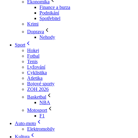
Ekonomika
Finance a burza
Podnikání
Spotřebitel
Krimi
Doprava
Nehody
Sport
Hokej
Fotbal
Tenis
Lyžování
Cyklistika
Atletika
Bojové sporty
ZOH 2026
Basketbal
NBA
Motosport
F1
Auto-moto
Elektromobily
Kultura