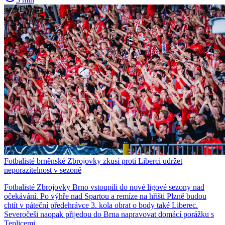
Fotbalisté brněnské Zbrojovky zkusí proti Liberci udržet
neporazitelnost v sezoně
Fotbalisté Zbrojovky Brno vstoupili do nové ligové sezony nad
očekávání. Po výhře nad Spartou a remíze na hřišti Plzně budou
chtít v páteční předehrávce 3. kola obrat o body také Liberec.
Severočeši naopak přijedou do Brna napravovat domácí porážku s
Teplicemi.