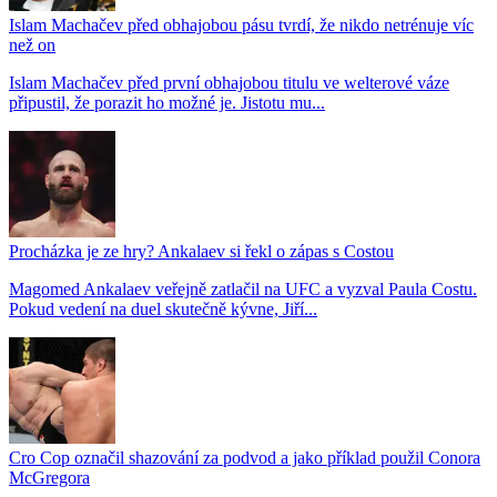
Islam Machačev před obhajobou pásu tvrdí, že nikdo netrénuje víc
než on
Islam Machačev před první obhajobou titulu ve welterové váze
připustil, že porazit ho možné je. Jistotu mu...
Procházka je ze hry? Ankalaev si řekl o zápas s Costou
Magomed Ankalaev veřejně zatlačil na UFC a vyzval Paula Costu.
Pokud vedení na duel skutečně kývne, Jiří...
Cro Cop označil shazování za podvod a jako příklad použil Conora
McGregora