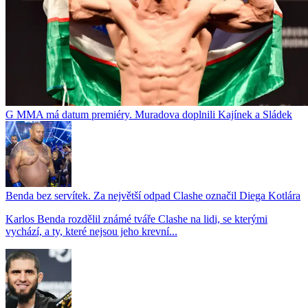
G MMA má datum premiéry. Muradova doplnili Kajínek a Sládek
Benda bez servítek. Za největší odpad Clashe označil Diega Kotlára
Karlos Benda rozdělil známé tváře Clashe na lidi, se kterými
vychází, a ty, které nejsou jeho krevní...