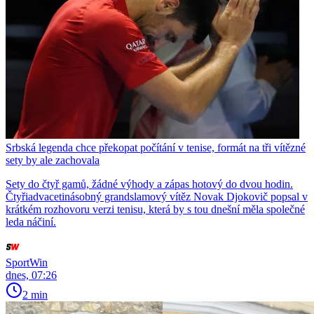
Srbská legenda chce překopat počítání v tenise, formát na tři vítězné
sety by ale zachovala
Sety do čtyř gamů, žádné výhody a zápas hotový do dvou hodin.
Čtyřiadvacetinásobný grandslamový vítěz Novak Djokovič popsal v
krátkém rozhovoru verzi tenisu, která by s tou dnešní měla společné
leda náčiní.
SportWin
dnes, 07:26
2 min