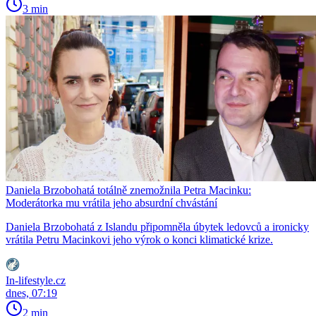
3 min
Daniela Brzobohatá totálně znemožnila Petra Macinku:
Moderátorka mu vrátila jeho absurdní chvástání
Daniela Brzobohatá z Islandu připomněla úbytek ledovců a ironicky
vrátila Petru Macinkovi jeho výrok o konci klimatické krize.
In-lifestyle.cz
dnes, 07:19
2 min