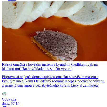
Rajská omáčka s hovězím masem a kynutým knedlíkem: Jak na
hladkou omáčku se základem v silném vývaru
Připravte si nejlepší domácí rajskou omáčku s hovězím masem a
kynutým knedlíkem! Osvědčený rodinný recept z poctivého vývaru,
zjemněný smetanou a bez zbytečného koření, který si zamilujete.
Cooky.cz
dnes, 07:19