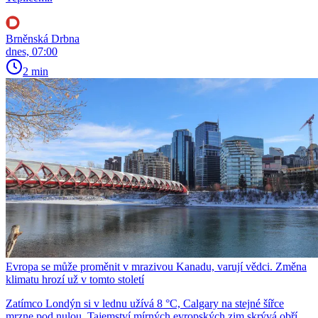
Brněnská Drbna
dnes, 07:00
2 min
Evropa se může proměnit v mrazivou Kanadu, varují vědci. Změna
klimatu hrozí už v tomto století
Zatímco Londýn si v lednu užívá 8 °C, Calgary na stejné šířce
mrzne pod nulou. Tajemství mírných evropských zim skrývá obří