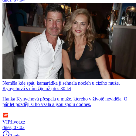
Neměla kde spát, kamarádka jí sehnala nocleh u cizího muže.
Kynychová s ním žije už přes 30 let
Hanka Kynychová přespala u muže, kterého v životě neviděla. O
pár let později si ho vzala a jsou spolu dodnes.
VIPživot.cz
dnes, 07:02
3 min