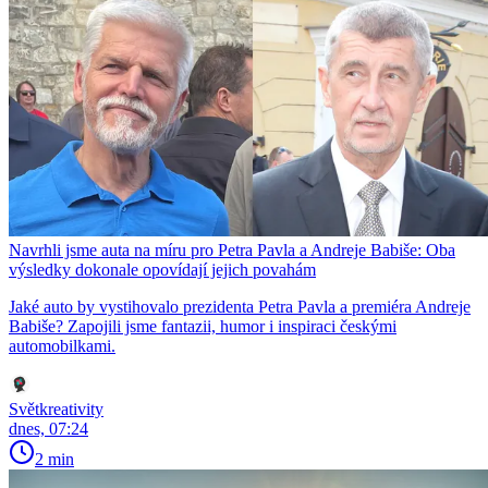
Navrhli jsme auta na míru pro Petra Pavla a Andreje Babiše: Oba
výsledky dokonale opovídají jejich povahám
Jaké auto by vystihovalo prezidenta Petra Pavla a premiéra Andreje
Babiše? Zapojili jsme fantazii, humor i inspiraci českými
automobilkami.
Světkreativity
dnes, 07:24
2 min