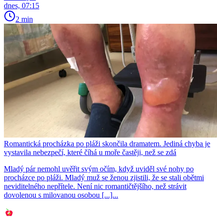
dnes, 07:15
2 min
Romantická procházka po pláži skončila dramatem. Jediná chyba je
vystavila nebezpečí, které číhá u moře častěji, než se zdá
Mladý pár nemohl uvěřit svým očím, když uviděl své nohy po
procházce po pláži. Mladý muž se ženou zjistili, že se stali obětmi
neviditelného nepřítele. Není nic romantičtějšího, než strávit
dovolenou s milovanou osobou [...]...