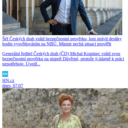
Šéf Českých drah vrátil bezpečnostní prověrku, loni strávil desítky
hodin vysvětlováním na NBÚ. Ministr nechá situaci prověřit
Generální ředitel Českých drah (ČD) Michal Krapinec vrátil svou
bezpečnostní prověrku na stupeň Důvěrné, protože ji údajně k práci
nepotřebuje. Uvedl...
HN.cz
dnes, 07:07