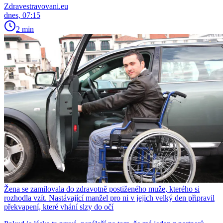
Zdravestravovani.eu
dnes, 07:15
2 min
Žena se zamilovala do zdravotně postiženého muže, kterého si
rozhodla vzít. Nastávající manžel pro ni v jejich velký den připravil
překvapení, které vhání slzy do očí