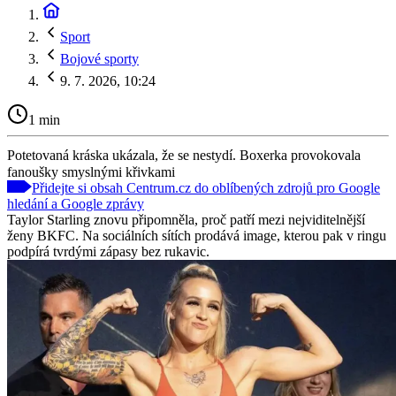
Sport
Bojové sporty
9. 7. 2026, 10:24
1 min
Potetovaná kráska ukázala, že se nestydí. Boxerka provokovala
fanoušky smyslnými křivkami
Přidejte si obsah Centrum.cz do oblíbených zdrojů pro Google
hledání a Google zprávy
Taylor Starling znovu připomněla, proč patří mezi nejviditelnější
ženy BKFC. Na sociálních sítích prodává image, kterou pak v ringu
podpírá tvrdými zápasy bez rukavic.