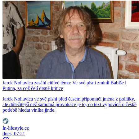
Jarek Nohavica zasáhl citlivé téma: Ve své písni zmínil Babiše i
Putina, za což čelí drsné kritice
Jarek Nohavica ve své písni před časem připomněl jména z politiky,
ale důležitější než samotná provokace je to, co text vypovídá o české
potřebě hledat viníka jinde.
In-lifestyle.cz
dnes, 07:21