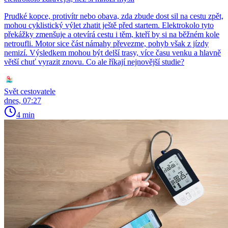
Prudké kopce, protivítr nebo obava, zda zbude dost sil na cestu zpět,
mohou cyklistický výlet zhatit ještě před startem. Elektrokolo tyto
překážky zmenšuje a otevírá cestu i těm, kteří by si na běžném kole
netroufli. Motor sice část námahy převezme, pohyb však z jízdy
nemizí. Výsledkem mohou být delší trasy, více času venku a hlavně
větší chuť vyrazit znovu. Co ale říkají nejnovější studie?
Svět cestovatele
dnes, 07:27
4 min