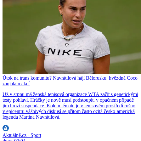
Útok na trans komunitu? Navrátilová hájí Bělorusku, hvězdná Coco
zaujala reakcí
Už v srpnu má ženská tenisová organizace WTA začít s genetickými
testy pohlaví. Hráčky je nově musí podstoupit, v opačném případě
jim hrozí suspendace. Kolem tématu je v tenisovém prostředí rušno,
v epicentru vášnivých diskusí se přitom často ocitá česko-americká
legenda Martina Navrátilová.
Aktuálně.cz - Sport
dnes, 07:04