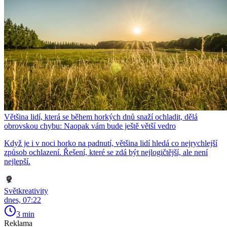
Většina lidí, která se během horkých dnů snaží ochladit, dělá
obrovskou chybu: Naopak vám bude ještě větší vedro
Když je i v noci horko na padnutí, většina lidí hledá co nejrychlejší
způsob ochlazení. Řešení, které se zdá být nejlogičtější, ale není
nejlepší.
Světkreativity
dnes, 07:22
3 min
Reklama