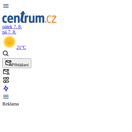
pátek 7. 8.
pá 7. 8.
21°C
Přihlášení
Reklama