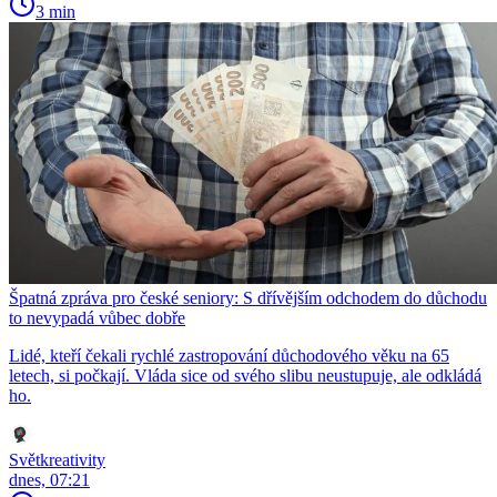
3 min
Špatná zpráva pro české seniory: S dřívějším odchodem do důchodu
to nevypadá vůbec dobře
Lidé, kteří čekali rychlé zastropování důchodového věku na 65
letech, si počkají. Vláda sice od svého slibu neustupuje, ale odkládá
ho.
Světkreativity
dnes, 07:21