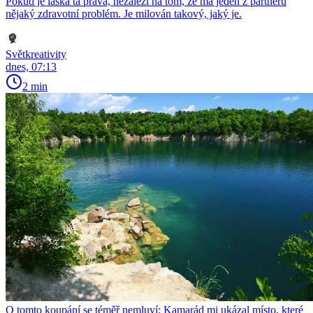
Pokud je láska ta pravá, nezáleží na tom, že má jeden z partnerů
nějaký zdravotní problém. Je milován takový, jaký je.
Světkreativity
dnes, 07:13
2 min
O tomto koupání se téměř nemluví: Kamarád mi ukázal místo, které