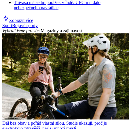
Tuivasa má sedm porážek v řadě. UFC mu dalo
nebezpečného navrátilce
Zobrazit více
Sport
Bojové sporty
Vybrali jsme pro vás
Magazíny a zajímavosti
Dál bez obav a pořád vlastní silou. Studie ukazují, proč je
elektrokolo zdravější, než si mnozí myslí