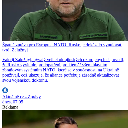
Špatná zpráva pro Evropu a NATO. Rusko je dokázalo vynulovat,
tvrdí Zalužnyj
Valerij Zalužnyj, bývalý velitel ukrajinských ozbrojených sil, uvedl,
že Rusko vyvinulo protiopatření proti téměř všem hlavním
zbraňovým systémům NATO, které se v současnosti na Ukrajině
používají, což ukazuje, že aliance potřebuje zásadně aktualizovat
svou vojenskou doktrínu.
Aktuálně.cz - Zprávy
dnes, 07:05
Reklama