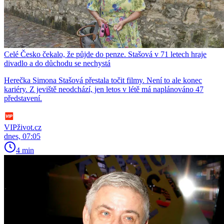
Celé Česko čekalo, že půjde do penze. Stašová v 71 letech hraje
divadlo a do důchodu se nechystá
Herečka Simona Stašová přestala točit filmy. Není to ale konec
kariéry. Z jeviště neodchází, jen letos v létě má naplánováno 47
představení.
VIPživot.cz
dnes, 07:05
4 min