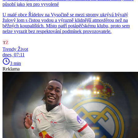
působí jako jen pro vyvolené
U malé obce Řídelov na Vysočině se mezi stromy ukrývá bývalý
žulový lom s čistou vodou a výrazně klidnější atmosférou než na
běžných koupalištích. Místo patří potápěčskému klubu, proto sem
nelze vyrazit bez respektování podmínek provozovatele.
Trendy Život
dnes, 07:11
3 min
Reklama