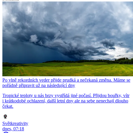
Po vlně rekordních veder přijde prudká a nečekaná změna. Máme se
pořádně připravit už na následující dny
Tropické teploty u nás brzy vystřídá jiné počasí. Přijdou bouřky, vítr
i krátkodobé ochlazení, další letní dny ale na sebe nenechají dlouho
čekat.
Světkreativity
dnes, 07:18