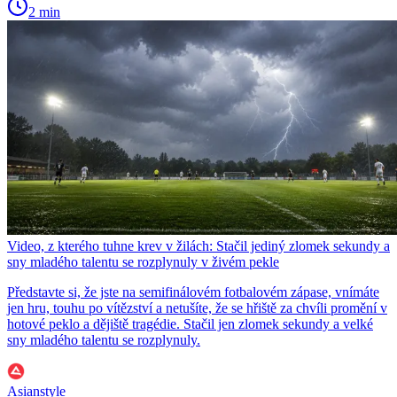
2 min
Video, z kterého tuhne krev v žilách: Stačil jediný zlomek sekundy a
sny mladého talentu se rozplynuly v živém pekle
Představte si, že jste na semifinálovém fotbalovém zápase, vnímáte
jen hru, touhu po vítězství a netušíte, že se hřiště za chvíli promění v
hotové peklo a dějiště tragédie. Stačil jen zlomek sekundy a velké
sny mladého talentu se rozplynuly.
Asianstyle