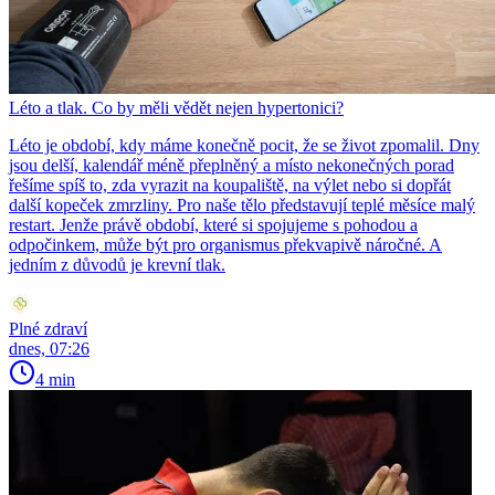
Léto a tlak. Co by měli vědět nejen hypertonici?
Léto je období, kdy máme konečně pocit, že se život zpomalil. Dny
jsou delší, kalendář méně přeplněný a místo nekonečných porad
řešíme spíš to, zda vyrazit na koupaliště, na výlet nebo si dopřát
další kopeček zmrzliny. Pro naše tělo představují teplé měsíce malý
restart. Jenže právě období, které si spojujeme s pohodou a
odpočinkem, může být pro organismus překvapivě náročné. A
jedním z důvodů je krevní tlak.
Plné zdraví
dnes, 07:26
4 min