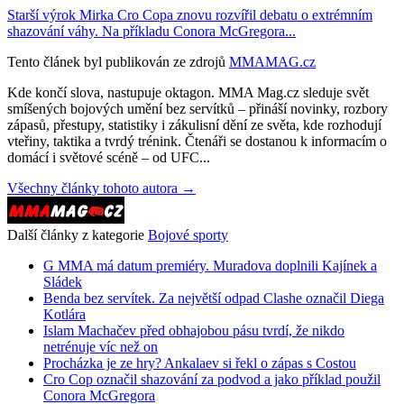
Starší výrok Mirka Cro Copa znovu rozvířil debatu o extrémním
shazování váhy. Na příkladu Conora McGregora...
Tento článek byl publikován ze zdrojů
MMAMAG.cz
Kde končí slova, nastupuje oktagon. MMA Mag.cz sleduje svět
smíšených bojových umění bez servítků – přináší novinky, rozbory
zápasů, přestupy, statistiky i zákulisní dění ze světa, kde rozhodují
vteřiny, taktika a tvrdý trénink. Čtenáři se dostanou k informacím o
domácí i světové scéně – od UFC...
Všechny články tohoto autora →
Další články z kategorie
Bojové sporty
G MMA má datum premiéry. Muradova doplnili Kajínek a
Sládek
Benda bez servítek. Za největší odpad Clashe označil Diega
Kotlára
Islam Machačev před obhajobou pásu tvrdí, že nikdo
netrénuje víc než on
Procházka je ze hry? Ankalaev si řekl o zápas s Costou
Cro Cop označil shazování za podvod a jako příklad použil
Conora McGregora