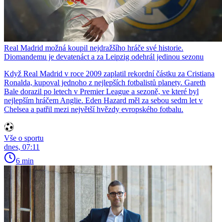
Real Madrid možná koupil nejdražšího hráče své historie.
Diomandemu je devatenáct a za Leipzig odehrál jedinou sezonu
Když Real Madrid v roce 2009 zaplatil rekordní částku za Cristiana
Ronalda, kupoval jednoho z nejlepších fotbalistů planety. Gareth
Bale dorazil po letech v Premier League a sezoně, ve které byl
nejlepším hráčem Anglie. Eden Hazard měl za sebou sedm let v
Chelsea a patřil mezi největší hvězdy evropského fotbalu.
Vše o sportu
dnes, 07:11
6 min