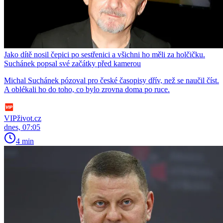
Jako dítě nosil čepici po sestřenici a všichni ho měli za holčičku.
Suchánek popsal své začátky před kamerou
Michal Suchánek pózoval pro české časopisy dřív, než se naučil číst.
A oblékali ho do toho, co bylo zrovna doma po ruce.
VIPživot.cz
dnes, 07:05
4 min