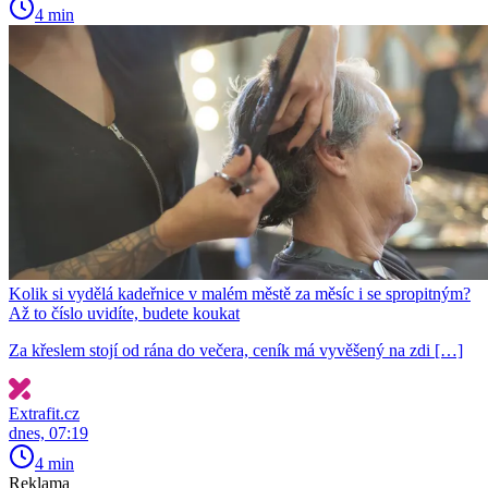
4 min
Kolik si vydělá kadeřnice v malém městě za měsíc i se spropitným?
Až to číslo uvidíte, budete koukat
Za křeslem stojí od rána do večera, ceník má vyvěšený na zdi […]
Extrafit.cz
dnes, 07:19
4 min
Reklama