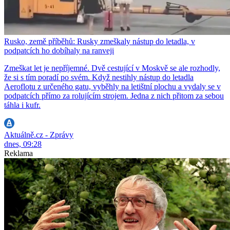
Rusko, země příběhů: Rusky zmeškaly nástup do letadla, v
podpatcích ho dobíhaly na ranveji
Zmeškat let je nepříjemné. Dvě cestující v Moskvě se ale rozhodly,
že si s tím poradí po svém. Když nestihly nástup do letadla
Aeroflotu z určeného gatu, vyběhly na letištní plochu a vydaly se v
podpatcích přímo za rolujícím strojem. Jedna z nich přitom za sebou
táhla i kufr.
Aktuálně.cz - Zprávy
dnes, 09:28
Reklama