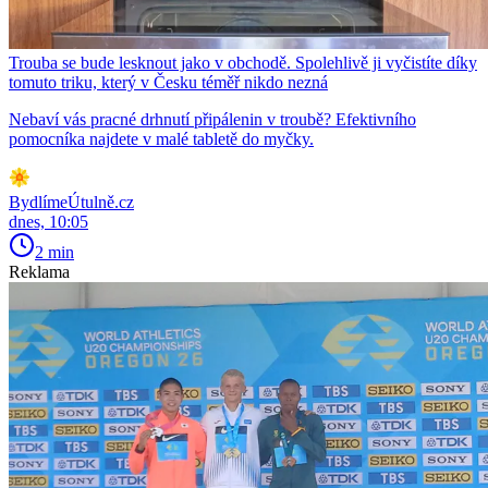
Trouba se bude lesknout jako v obchodě. Spolehlivě ji vyčistíte díky
tomuto triku, který v Česku téměř nikdo nezná
Nebaví vás pracné drhnutí připálenin v troubě? Efektivního
pomocníka najdete v malé tabletě do myčky.
BydlímeÚtulně.cz
dnes, 10:05
2 min
Reklama