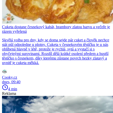
Cuketa dostane česnekový kabát, brambory zlatou barvu a večeře je
rázem vyřešená
Skvělá volba pro dny, kdy se doma sejde pár cuket a člověk nechce
stát půl odpoledne u plotny. Cuketa v česnekovém těstíčku je u nás
oblíbená hlavně v létě, protože je rychlá, sytá a vystačí si s
obyčejnými surovinami. Rozdíl dělá krátké osolení předem a hustší
těstíčko s česnekem, díky kterému zůstane povrch hezky zlatavý a
uvnitř je cuketa měkká.
Cooky.cz
dnes, 09:40
4 min
Reklama