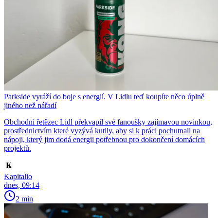
Parkside vyráží do boje s energií. V Lidlu teď koupíte něco úplně
jiného než nářadí
Obchodní řetězec Lidl překvapil své fanoušky zajímavou novinkou,
prostřednictvím které vyzývá kutily, aby si k práci pochutnali na
nápoji, který jim dodá energii potřebnou pro dokončení domácích
projektů.
Kapitalio
dnes, 09:14
2 min