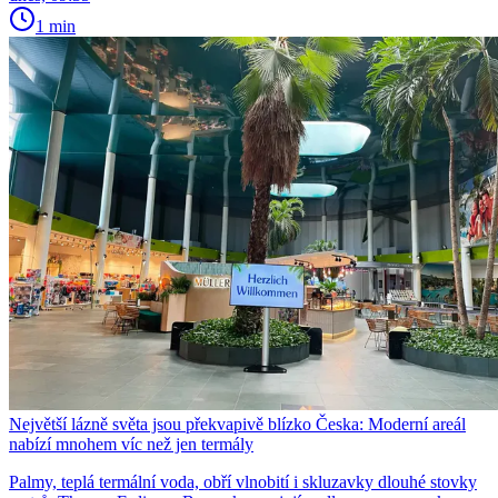
1 min
Největší lázně světa jsou překvapivě blízko Česka: Moderní areál
nabízí mnohem víc než jen termály
Palmy, teplá termální voda, obří vlnobití i skluzavky dlouhé stovky