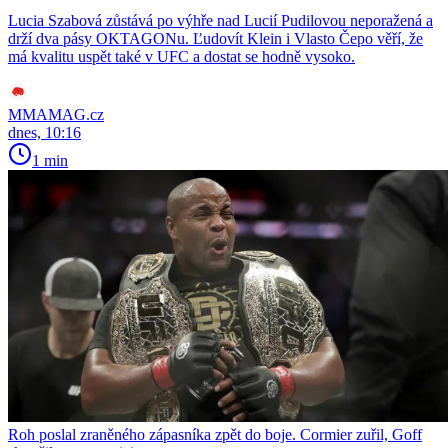
Lucia Szabová zůstává po výhře nad Lucií Pudilovou neporažená a
drží dva pásy OKTAGONu. Ľudovít Klein i Vlasto Čepo věří, že
má kvalitu uspět také v UFC a dostat se hodně vysoko.
MMAMAG.cz
dnes, 10:16
1 min
Roh poslal zraněného zápasníka zpět do boje. Cormier zuřil, Goff