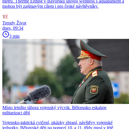
metrů. Therme Erding v Bavorsku spojují wellness s aquaparkem a
mohou být zajímavým cílem i pro české návštěvníky.
Trendy Život
dnes, 09:34
3 min
Místo letního tábora vojenský výcvik. Bělorusko eskaluje
militarizaci dětí
Vojensko-taktická cvičení, ukázky zbraní, návštěvy vojenské
jednotky. Běloruské děti na pomezí 10. a 11. třídy musí v létě