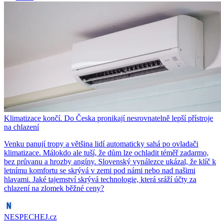
Klimatizace končí. Do Česka pronikají nesrovnatelně lepší přístroje
na chlazení
Venku panují tropy a většina lidí automaticky sahá po ovladači
klimatizace. Málokdo ale tuší, že dům lze ochladit téměř zadarmo,
bez průvanu a hrozby angíny. Slovenský vynálezce ukázal, že klíč k
letnímu komfortu se skrývá v zemi pod námi nebo nad našimi
hlavami. Jaké tajemství skrývá technologie, která sráží účty za
chlazení na zlomek běžné ceny?
NESPECHEJ.cz