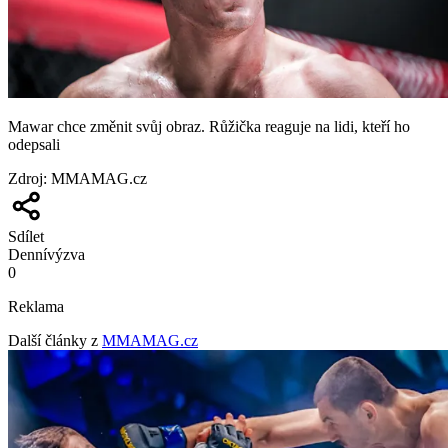
Mawar chce změnit svůj obraz. Růžička reaguje na lidi, kteří ho
odepsali
Zdroj
:
MMAMAG.cz
Sdílet
Denní
výzva
0
Reklama
Další články z
MMAMAG.cz