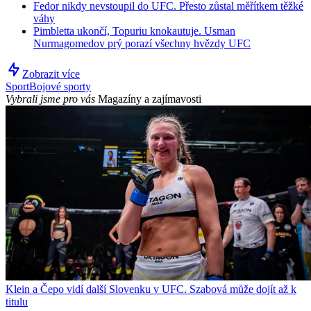
Fedor nikdy nevstoupil do UFC. Přesto zůstal měřítkem těžké
váhy
Pimbletta ukončí, Topuriu knokautuje. Usman
Nurmagomedov prý porazí všechny hvězdy UFC
Zobrazit více
Sport
Bojové sporty
Vybrali jsme pro vás
Magazíny a zajímavosti
Klein a Čepo vidí další Slovenku v UFC. Szabová může dojít až k
titulu