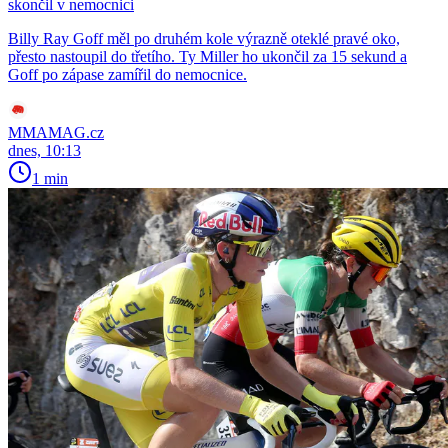
skončil v nemocnici
Billy Ray Goff měl po druhém kole výrazně oteklé pravé oko,
přesto nastoupil do třetího. Ty Miller ho ukončil za 15 sekund a
Goff po zápase zamířil do nemocnice.
MMAMAG.cz
dnes, 10:13
1 min