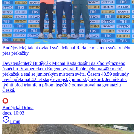
Budějovický talent ovládl svět. Michal Rada je mistrem světa v běhu
přes překážky
Devatenáctiletý Budějčák Michal Rada dosáhl dalšího výrazného
úspěchu. V americkém Eugene vyhrál finále běhu na 400 metrů
překážek a stal se juniorským mistrem světa. Časem 48,59 sekundy
navíc překonal 42 let starý evropský juniorský rekord. Jen několik
týdnů před triumfem přitom úspěšně odmaturoval na gymnáziu
Česká.
Budějcká Drbna
dnes, 10:03
1 min