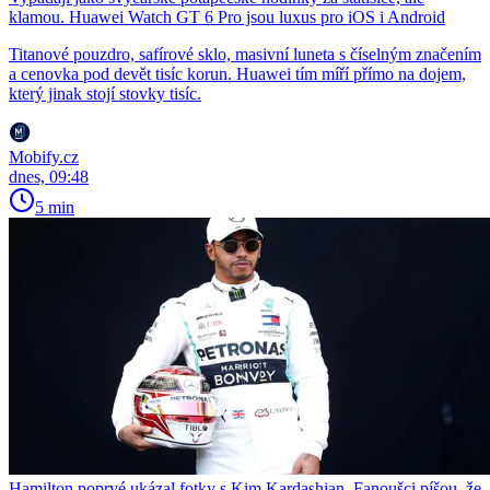
klamou. Huawei Watch GT 6 Pro jsou luxus pro iOS i Android
Titanové pouzdro, safírové sklo, masivní luneta s číselným značením
a cenovka pod devět tisíc korun. Huawei tím míří přímo na dojem,
který jinak stojí stovky tisíc.
Mobify.cz
dnes, 09:48
5 min
Hamilton poprvé ukázal fotky s Kim Kardashian. Fanoušci píšou, že