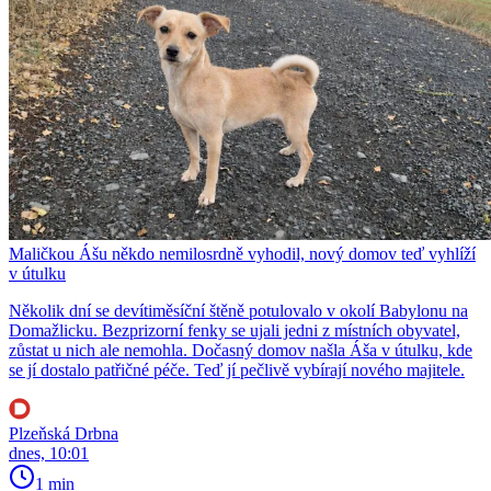
Maličkou Ášu někdo nemilosrdně vyhodil, nový domov teď vyhlíží
v útulku
Několik dní se devítiměsíční štěně potulovalo v okolí Babylonu na
Domažlicku. Bezprizorní fenky se ujali jedni z místních obyvatel,
zůstat u nich ale nemohla. Dočasný domov našla Áša v útulku, kde
se jí dostalo patřičné péče. Teď jí pečlivě vybírají nového majitele.
Plzeňská Drbna
dnes, 10:01
1 min