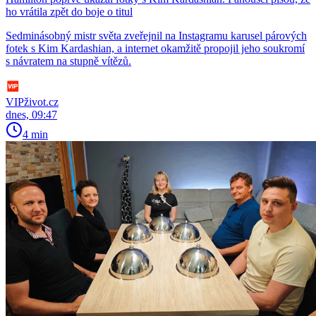
ho vrátila zpět do boje o titul
Sedminásobný mistr světa zveřejnil na Instagramu karusel párových
fotek s Kim Kardashian, a internet okamžitě propojil jeho soukromí
s návratem na stupně vítězů.
VIPživot.cz
dnes, 09:47
4 min