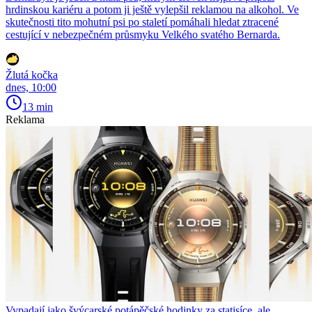
hrdinskou kariéru a potom ji ještě vylepšil reklamou na alkohol. Ve
skutečnosti tito mohutní psi po staletí pomáhali hledat ztracené
cestující v nebezpečném průsmyku Velkého svatého Bernarda.
Žlutá kočka
dnes, 10:00
13 min
Reklama
Vypadají jako švýcarské potápěčské hodinky za statisíce, ale