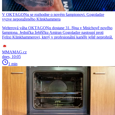
V OKTAGONu se rozhodne o novém šampionovi. Gogoladze
vyzve neporaženého Klinkhammera
Welterová váha OKTAGONu dostane 31. října v Mnichově nového
šampiona. Jednička žebříčku Amiran Gogoladze nastoupí proti
Felixi Klinkhammerovi, který v profesionální kariéře ještě neprohrál.
MMAMAG.cz
dnes, 10:05
1 min