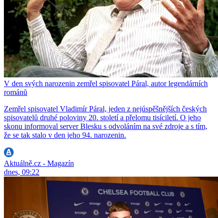
V den svých narozenin zemřel spisovatel Páral, autor legendárních
románů
Zemřel spisovatel Vladimír Páral, jeden z nejúspěšnějších českých
spisovatelů druhé poloviny 20. století a přelomu tisíciletí. O jeho
skonu informoval server Blesku s odvoláním na své zdroje a s tím,
že se tak stalo v den jeho 94. narozenin.
Aktuálně.cz - Magazín
dnes, 09:22