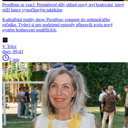
Prostřeno se vrací. Premiérové díly slibují nový styl bodování, který
ztíží šance vypočítavým taktikům
Kulinářská reality show Prostřeno vstupuje do sedmnáctého
ročníku. Tvůrci si pro podzimní epizody připravili zcela nový
systém hodnocení soutěžících.
V Telce
dnes, 09:43
2 min