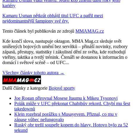
Kamaru Usman vládl velteru. Jeden kop změnil další roky jeho
kariéry
Kamaru Usman pětkrát obhájil titul UFC a patřil mezi
nejdominantnější šampiony své éry.
Tento článek byl publikován ze zdrojů
MMAMAG.cz
Kde končí slova, nastupuje oktagon. MMA Mag.cz sleduje svět
smíšených bojových umění bez servítků – přináší novinky, rozbory
zápasů, přestupy, statistiky i zákulisní dění ze světa, kde rozhodují
vteřiny, taktika a tvrdý trénink. Čtenáři se dostanou k informacím o
domácí i světové scéně – od UFC...
Všechny články tohoto autora →
Další články z kategorie
Bojové sporty
Joe Rogan přirovnal Mosese Itaumu k Mikeu Tysonovi
Polák může v UFC překonat Chabibův rekord. Chybí mu šest
takedownů
Klein rozebral porážku s Musayevem. Přiznal, co mu v
zápase vůbec nefungovalo
Ruský obr trefil soupeře kopem do hlavy. Hotovo bylo za 52
sekund