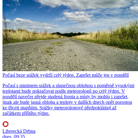
Počasí beze srážek vydrží celý týden. Zapršet může jen v pondělí
Počasí s minimem srážek a slunečnou oblohou s poměrně vysokými
teplotami bude pokračovat podle meteorologů po celý týden. V
pondělí navečer přejde studená fronta a místy by mohlo i zapršet,
jinak ale bude jasná obloha a teploty v dalších dnech opět porostou
ke třiceti stupňům. Srážky meteorologové předpokládají až
začátkem příštího týdne.
Liberecká Drbna
dnes, 09:35