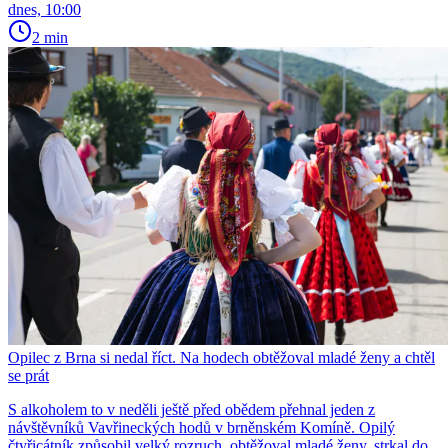
dnes, 10:00
2 min
Opilec z Brna si nedal říct. Na hodech obtěžoval mladé ženy a chtěl
se prát
S alkoholem to v neděli ještě před obědem přehnal jeden z
návštěvníků Vavřineckých hodů v brněnském Komíně. Opilý
čtyřicátník způsobil velký rozruch, obtěžoval mladé ženy, strkal do