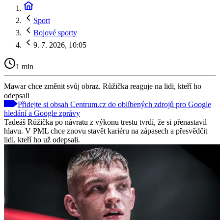
Sport
Bojové sporty
9. 7. 2026, 10:05
1 min
Mawar chce změnit svůj obraz. Růžička reaguje na lidi, kteří ho
odepsali
Přidejte si obsah Centrum.cz do oblíbených zdrojů pro Google
hledání a Google zprávy
Tadeáš Růžička po návratu z výkonu trestu tvrdí, že si přenastavil
hlavu. V PML chce znovu stavět kariéru na zápasech a přesvědčit
lidi, kteří ho už odepsali.