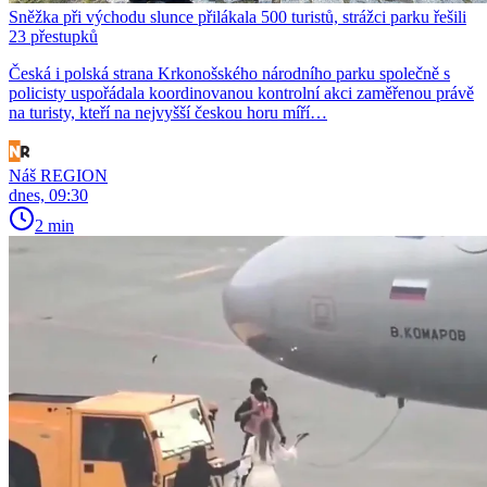
Sněžka při východu slunce přilákala 500 turistů, strážci parku řešili
23 přestupků
Česká i polská strana Krkonošského národního parku společně s
policisty uspořádala koordinovanou kontrolní akci zaměřenou právě
na turisty, kteří na nejvyšší českou horu míří…
Náš REGION
dnes, 09:30
2 min