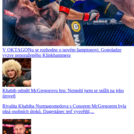
V OKTAGONu se rozhodne o novém šampionovi. Gogoladze
vyzve neporaženého Klinkhammera
Khabib odmítl McGregorovu hru: Nemohl jsem se snížit na jeho
úroveň
Rivalita Khabiba Nurmagomedova s Conorem McGregorem byla
plná osobních útoků. Dagestánec teď vysvětlil,...