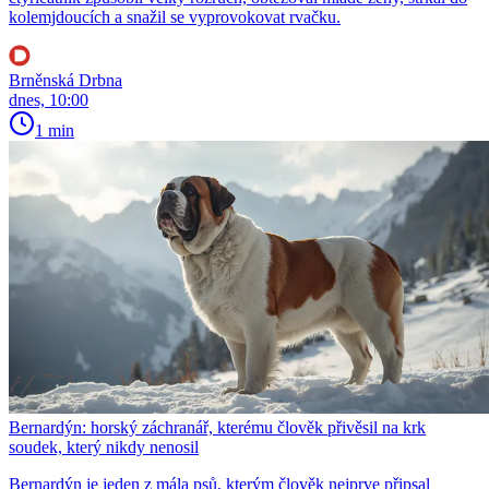
kolemjdoucích a snažil se vyprovokovat rvačku.
Brněnská Drbna
dnes, 10:00
1 min
Bernardýn: horský záchranář, kterému člověk přivěsil na krk
soudek, který nikdy nenosil
Bernardýn je jeden z mála psů, kterým člověk nejprve připsal