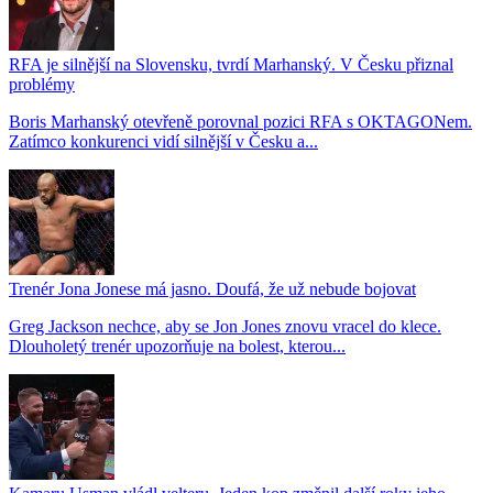
RFA je silnější na Slovensku, tvrdí Marhanský. V Česku přiznal
problémy
Boris Marhanský otevřeně porovnal pozici RFA s OKTAGONem.
Zatímco konkurenci vidí silnější v Česku a...
Trenér Jona Jonese má jasno. Doufá, že už nebude bojovat
Greg Jackson nechce, aby se Jon Jones znovu vracel do klece.
Dlouholetý trenér upozorňuje na bolest, kterou...