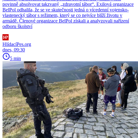
povinně absolvovat takzvaný „zdravotní tábor“. Exilová organizace
BelPol odhalila, že se ve skutečnosti jedná o vícedenní vojensko-
vlastenecký tábor s režimem, který se co nejvíce blíží životu v
armádě. Členové organizace BelPol získali a analyzovali nařízení
odboru školství
HlídacíPes.org
dnes, 09:30
5 min