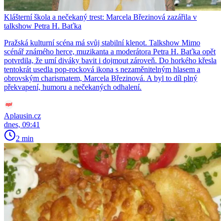
Klášterní škola a nečekaný trest: Marcela Březinová zazářila v
talkshow Petra H. Baťka
Pražská kulturní scéna má svůj stabilní klenot. Talkshow Mimo
scénář známého herce, muzikanta a moderátora Petra H. Baťka opět
potvrdila, že umí diváky bavit i dojmout zároveň. Do horkého křesla
tentokrát usedla pop-rocková ikona s nezaměnitelným hlasem a
obrovským charismatem, Marcela Březinová. A byl to díl plný
překvapení, humoru a nečekaných odhalení.
Aplausin.cz
dnes, 09:41
2 min