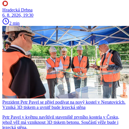
Hradecká Drbna
6. 8. 2026, 19:30
2 min
Prezident Petr Pavel se přijel podívat na nový kostel v Neratovicích.
Vzniká 3D tiskem a uvnitř bude lezecká stěna
Petr Pavel v květnu navštívil staveniště prvního kostela v Česku,
jehož věž má vzniknout 3D tiskem betonu. Součástí věže bude i
lezecká stěna.