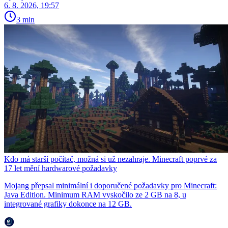
6. 8. 2026, 19:57
3 min
Kdo má starší počítač, možná si už nezahraje. Minecraft poprvé za
17 let mění hardwarové požadavky
Mojang přepsal minimální i doporučené požadavky pro Minecraft:
Java Edition. Minimum RAM vyskočilo ze 2 GB na 8, u
integrované grafiky dokonce na 12 GB.