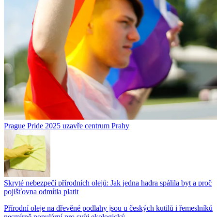
Prague Pride 2025 uzavře centrum Prahy
Skryté nebezpečí přírodních olejů: Jak jedna hadra spálila byt a proč
pojišťovna odmítla platit
Přírodní oleje na dřevěné podlahy jsou u českých kutilů i řemeslníků
nesmírně populární pro svůj ekologický...