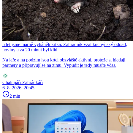
5 let jsme marně vyháněli krtka. Zahradník vzal kuchyňský odpad,
noviny a za 20 minut byl klid
Na jaře a na podzim jsou krtci obzvláště aktivní, protože si hledají
partnery a připravují se na zimu. Vypudit je tedy musíte včas.
Chalupáři-Zahrádkáři
6. 8. 2026, 20:45
2 min