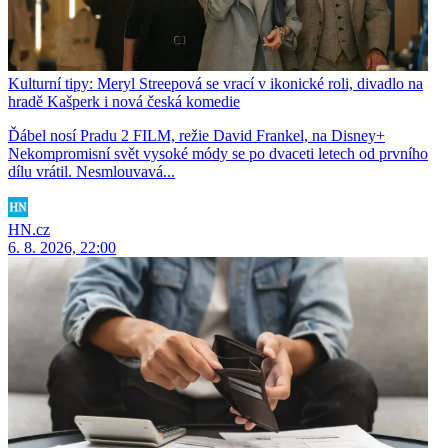
Kulturní tipy: Meryl Streepová se vrací v ikonické roli, divadlo na
hradě Kašperk i nová česká komedie
Ďábel nosí Pradu 2 FILM, režie David Frankel, na Disney+
Nekompromisní svět vysoké módy se po dvaceti letech od prvního
dílu vrátil. Nesmlouvavá...
HN.cz
6. 8. 2026, 22:00