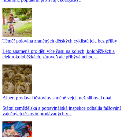
Téměř polovina zraněných dětských cyklistů jela bez přilby
Léto znamená pro děti více času na kolech, koloběžkách a
elektrokoloběžkách, zároveň ale přibývá nehod....
Albert prodával těstoviny s méně vejci, než sliboval obal
Státní zemědělská a potravinářská inspekce odhalila falšování
vaječných těstovin prodávaných v...