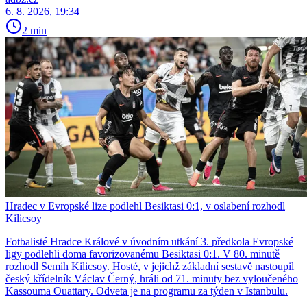
6. 8. 2026, 19:34
2 min
Hradec v Evropské lize podlehl Besiktasi 0:1, v oslabení rozhodl
Kilicsoy
Fotbalisté Hradce Králové v úvodním utkání 3. předkola Evropské
ligy podlehli doma favorizovanému Besiktasi 0:1. V 80. minutě
rozhodl Semih Kilicsoy. Hosté, v jejichž základní sestavě nastoupil
český křídelník Václav Černý, hráli od 71. minuty bez vyloučeného
Kassouma Ouattary. Odveta je na programu za týden v Istanbulu.