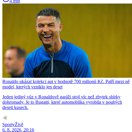
4 min
Ronaldo ukázal kolekci aut v hodnotě 700 milionů Kč. Patří mezi ně
model, kterých vzniklo jen deset
Jeden jediný vůz v Ronaldově garáži stojí víc než zbytek sbírky
dohromady. Je to Bugatti, které automobilka vyrobila v pouhých
deseti kusech.
SportyŽivě
6. 8. 2026, 20:16