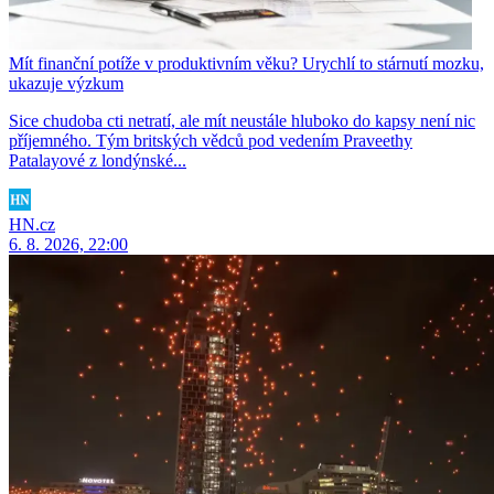
Mít finanční potíže v produktivním věku? Urychlí to stárnutí mozku,
ukazuje výzkum
Sice chudoba cti netratí, ale mít neustále hluboko do kapsy není nic
příjemného. Tým britských vědců pod vedením Praveethy
Patalayové z londýnské...
HN.cz
6. 8. 2026, 22:00