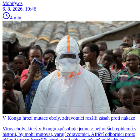
Mobify.cz
6. 8. 2026, 19:46
4 min
V Kongu hrozí mutace eboly, zdravotníci rozšíří zásah proti nákaze
Virus eboly, který v Kongu způsobuje jednu z nejhorších epidemií v
historii, by mohl mutovat, varují zdravotníci. Afričtí odborníci proto
plánují výrazně rozšířit zásah proti nákaze, včetně vyhledávání