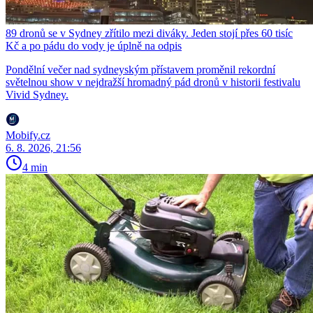
89 dronů se v Sydney zřítilo mezi diváky. Jeden stojí přes 60 tisíc
Kč a po pádu do vody je úplně na odpis
Pondělní večer nad sydneyským přístavem proměnil rekordní
světelnou show v nejdražší hromadný pád dronů v historii festivalu
Vivid Sydney.
Mobify.cz
6. 8. 2026, 21:56
4 min