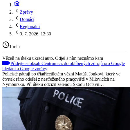
Zprávy
Domácí
Regionální
9. 7. 2026, 12:30
1 min
Vězeň na útěku ukradl auto. Odjel s ním neznámo kam
Přidejte si obsah Centrum.cz do oblíbených zdrojů pro Google
hledání a Google zprávy
Policisté pátrají po třiatřicetiletém vězni Matúši Jonkovi, který ve
čtvrtek ráno odešel z nestřeženého pracoviště v Milovicích na
Nymbursku. Při útěku odcizil zelenou Škodu Octavii…