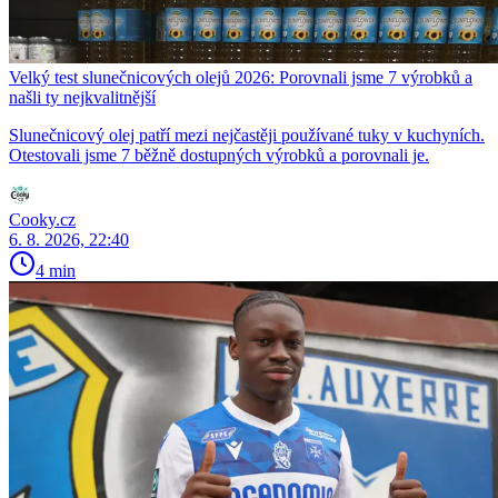
Velký test slunečnicových olejů 2026: Porovnali jsme 7 výrobků a
našli ty nejkvalitnější
Slunečnicový olej patří mezi nejčastěji používané tuky v kuchyních.
Otestovali jsme 7 běžně dostupných výrobků a porovnali je.
Cooky.cz
6. 8. 2026, 22:40
4 min