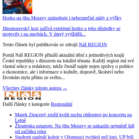
Horko na jihu Moravy způsobuje i nebezpečné pády z výšky
Jihomoravský kraj zažívá extrémní horko a jeho důsledky se
projevily i na stavbách. V úterý vyjížděli...
Tento článek byl publikován ze zdrojů
Náš REGION
Portál Náš REGION přináší aktuální dění z jednotlivých krajů
České republiky s důrazem na lokální témata. Každý region má své
vlastní sekce a redaktory, takže čtenář najde nejen zprávy o politice
a ekonomice, ale i informace o kultuře, dopravě, školství nebo
životním stylu přímo ze svého...
Všechny články tohoto autora →
Další články z kategorie
Regionální
Marek Ztracený zrušil kvůli suchu ohňostroj po koncertu na
Letné
Žloutenka ustupuje. Na jihu Moravy se nakazilo nejméně lidí
od začátku roku
Studenti zaplnili koleje v Olomouci rychleji než loni. UP řeší