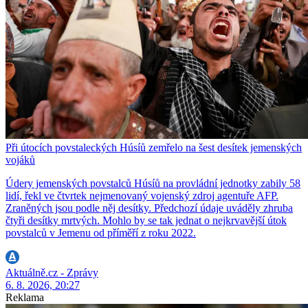
Při útocích povstaleckých Húsíů zemřelo na šest desítek jemenských
vojáků
Údery jemenských povstalců Húsíů na provládní jednotky zabily 58
lidí, řekl ve čtvrtek nejmenovaný vojenský zdroj agentuře AFP.
Zraněných jsou podle něj desítky. Předchozí údaje uváděly zhruba
čtyři desítky mrtvých. Mohlo by se tak jednat o nejkrvavější útok
povstalců v Jemenu od příměří z roku 2022.
Aktuálně.cz - Zprávy
6. 8. 2026, 20:27
Reklama