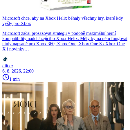
Microsoft chce, aby na Xbox Helix běhaly všechny hry, které kdy
vyšly pro Xbox
Microsoft začal prosazovat strategii v podobě maximální herní
kompatibility nadcházejícího Xbox Helix. Měly by na něm fungovat
tituly napsané pro Xbox 360, Xbox One, Xbox One S / Xbox One
X i novinky…
diit.cz
6. 8. 2026, 22:00
1 min