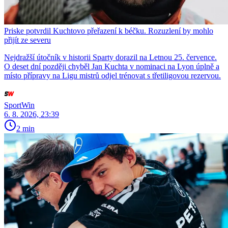
Priske potvrdil Kuchtovo přeřazení k béčku. Rozuzlení by mohlo
přijít ze severu
Nejdražší útočník v historii Sparty dorazil na Letnou 25. července.
O deset dní později chyběl Jan Kuchta v nominaci na Lyon úplně a
místo přípravy na Ligu mistrů odjel trénovat s třetiligovou rezervou.
SportWin
6. 8. 2026, 23:39
2 min