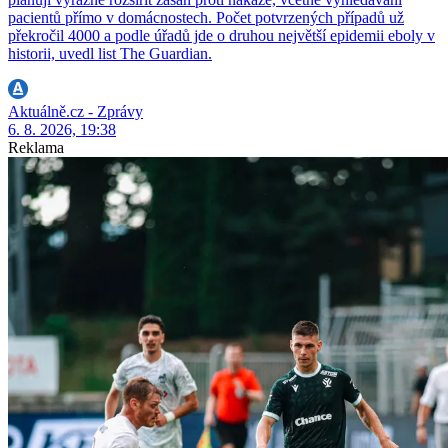
pacientů přímo v domácnostech. Počet potvrzených případů už
překročil 4000 a podle úřadů jde o druhou největší epidemii eboly v
historii, uvedl list The Guardian.
Aktuálně.cz - Zprávy
6. 8. 2026, 19:38
Reklama