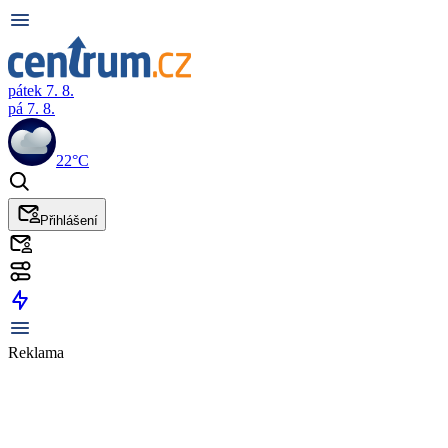
pátek 7. 8.
pá 7. 8.
22°C
Přihlášení
Reklama