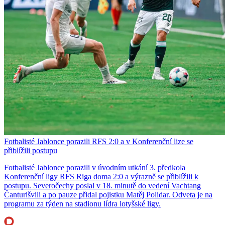
Fotbalisté Jablonce porazili RFS 2:0 a v Konferenční lize se
přiblížili postupu
Fotbalisté Jablonce porazili v úvodním utkání 3. předkola
Konferenční ligy RFS Riga doma 2:0 a výrazně se přiblížili k
postupu. Severočechy poslal v 18. minutě do vedení Vachtang
Čanturišvili a po pauze přidal pojistku Matěj Polidar. Odveta je na
programu za týden na stadionu lídra lotyšské ligy.