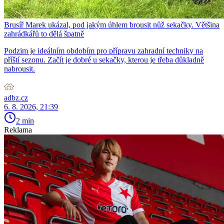
Brusíř Marek ukázal, pod jakým úhlem brousit nůž sekačky. Většina
zahrádkářů to dělá špatně
Podzim je ideálním obdobím pro přípravu zahradní techniky na
příští sezonu. Začít je dobré u sekačky, kterou je třeba důkladně
nabrousit.
adbz.cz
6. 8. 2026, 21:39
2 min
Reklama