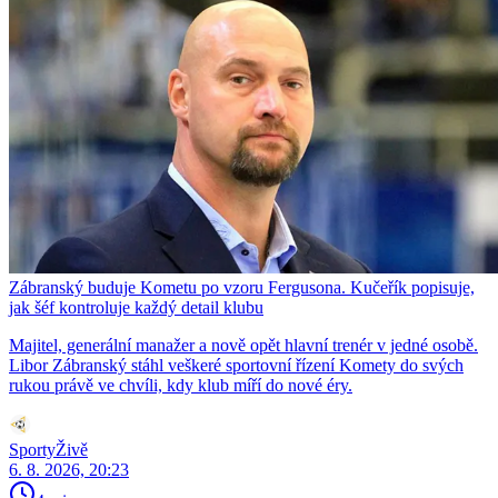
Zábranský buduje Kometu po vzoru Fergusona. Kučeřík popisuje,
jak šéf kontroluje každý detail klubu
Majitel, generální manažer a nově opět hlavní trenér v jedné osobě.
Libor Zábranský stáhl veškeré sportovní řízení Komety do svých
rukou právě ve chvíli, kdy klub míří do nové éry.
SportyŽivě
6. 8. 2026, 20:23