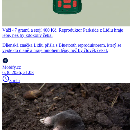
Váží 47 gramů a stojí 400 Kč. Reproduktor Parkside z Lidlu hraje
lépe, než by kdokoliv čekal
Dílenská značka Lidlu přišla s Bluetooth reproduktorem, který se
vejde do dlaně a hraje mnohem lépe, než by člověk čekal.
Mobify.cz
6. 8. 2026, 21:08
3 min