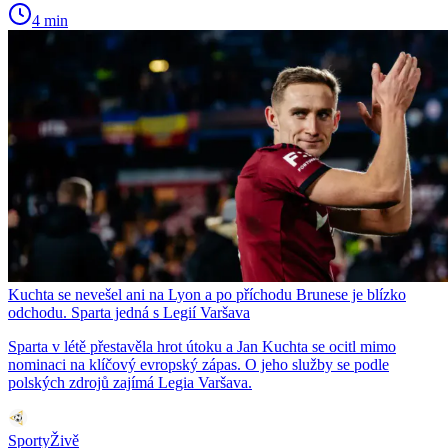
4 min
Kuchta se nevešel ani na Lyon a po příchodu Brunese je blízko
odchodu. Sparta jedná s Legií Varšava
Sparta v létě přestavěla hrot útoku a Jan Kuchta se ocitl mimo
nominaci na klíčový evropský zápas. O jeho služby se podle
polských zdrojů zajímá Legia Varšava.
SportyŽivě