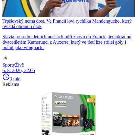
Trpišovský nemá dost. Ve Francii loví rychlíka Mandengueho, který
ovládá obranu i útok
Slavia po sedmi letních posilách míří znovu do Francie, tentokrát po
dvacetiletém Kamerunci z Auxerre, který ve třetí lize střílel góly i
bránil jako wingback.
SportyŽivě
6. 8. 2026, 22:05
3 min
Reklama