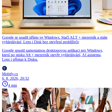
Google se usadil přímo ve Windows. Stačí ALT + mezerník a máte
vyhledávání, Lens i Disk bez otevření prohlížeče
Google spustil samostatnou desktopovou aplikaci pro Windows,
která po stisku Alt + mezerník otevře vyhledávání, AI asistenta,
Lens i přístup k Disku.
Mobify.cz
6. 8. 2026, 20:32
4 min