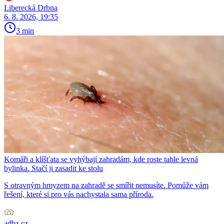
Liberecká Drbna
6. 8. 2026, 19:35
3 min
Komáři a klíšťata se vyhýbají zahradám, kde roste tahle levná
bylinka. Stačí ji zasadit ke stolu
S otravným hmyzem na zahradě se smířit nemusíte. Pomůže vám
řešení, které si pro vás nachystala sama příroda.
adbz.cz