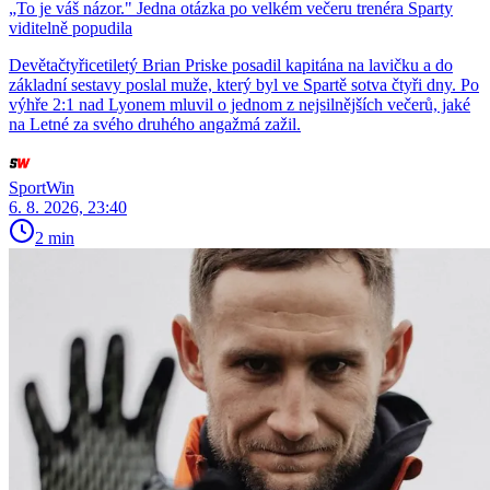
„To je váš názor." Jedna otázka po velkém večeru trenéra Sparty
viditelně popudila
Devětačtyřicetiletý Brian Priske posadil kapitána na lavičku a do
základní sestavy poslal muže, který byl ve Spartě sotva čtyři dny. Po
výhře 2:1 nad Lyonem mluvil o jednom z nejsilnějších večerů, jaké
na Letné za svého druhého angažmá zažil.
SportWin
6. 8. 2026, 23:40
2 min