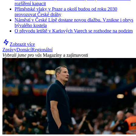
rozšíření kapacit
Příměstské vlaky v Praze a okolí budou od roku 2030
provozovat České dráhy
Náměstí v České Lípě dostane novou dlažbu. Vznikne i obrys
bývalého kostela
O převodu letiště v Karlových Varech se rozhodne na podzim
Zobrazit více
Zprávy
Domácí
Regionální
Vybrali jsme pro vás
Magazíny a zajímavosti