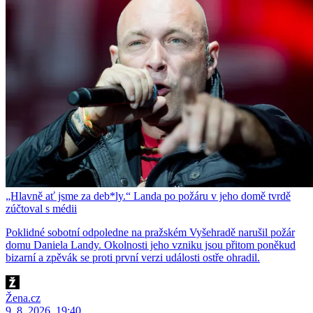
„Hlavně ať jsme za deb*ly.“ Landa po požáru v jeho domě tvrdě
zúčtoval s médii
Poklidné sobotní odpoledne na pražském Vyšehradě narušil požár
domu Daniela Landy. Okolnosti jeho vzniku jsou přitom poněkud
bizarní a zpěvák se proti první verzi události ostře ohradil.
Žena.cz
9. 8. 2026, 19:40