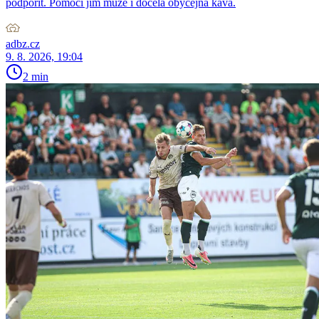
podpořit. Pomoci jim může i docela obyčejná káva.
adbz.cz
9. 8. 2026, 19:04
2 min