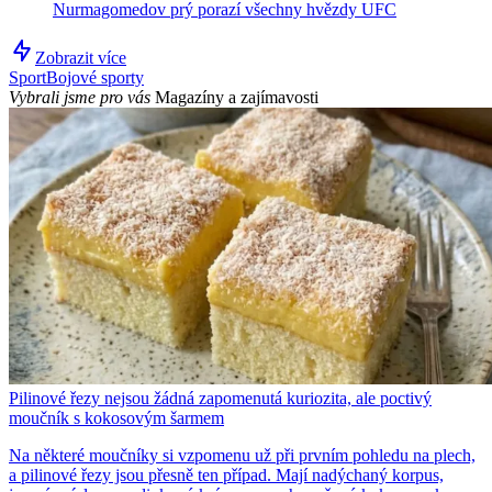
Nurmagomedov prý porazí všechny hvězdy UFC
Zobrazit více
Sport
Bojové sporty
Vybrali jsme pro vás
Magazíny a zajímavosti
Pilinové řezy nejsou žádná zapomenutá kuriozita, ale poctivý
moučník s kokosovým šarmem
Na některé moučníky si vzpomenu už při prvním pohledu na plech,
a pilinové řezy jsou přesně ten případ. Mají nadýchaný korpus,