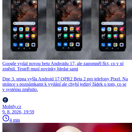
Google vydal novou betu Androidu 17, ale zapomněl říct, co v ní
změnil. Testeři musí novinky hledat sami
Dne 3. srpna vyšla Android 17 QPR2 Beta 2 pro telefony Pixel. Na
stránce s poznámkami k vydání ale chybí jediný řádek o tom, co se
v systému změnilo.
Mobify.cz
9. 8. 2026, 19:59
4 min