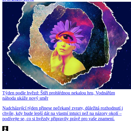
Týden podle hvězd: Štíři prohlédnou nekalou hru, Vodnářům
náhoda ukáže nový směr
Nadcházející týden přinese nečekané zvraty, důležitá rozhodnutí i
chvíle, kdy bude lepší dát na vlastní intuici než na názory okolí –
podívejte se, co si hvězdy připravily právě pro vaše znamení.