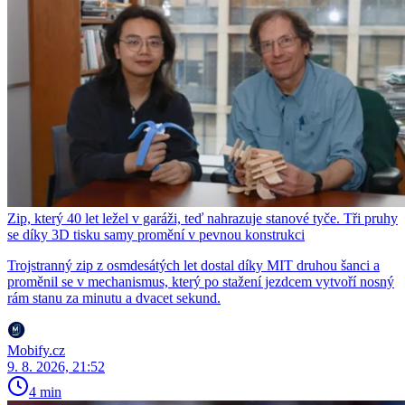
Zip, který 40 let ležel v garáži, teď nahrazuje stanové tyče. Tři pruhy
se díky 3D tisku samy promění v pevnou konstrukci
Trojstranný zip z osmdesátých let dostal díky MIT druhou šanci a
proměnil se v mechanismus, který po stažení jezdcem vytvoří nosný
rám stanu za minutu a dvacet sekund.
Mobify.cz
9. 8. 2026, 21:52
4 min