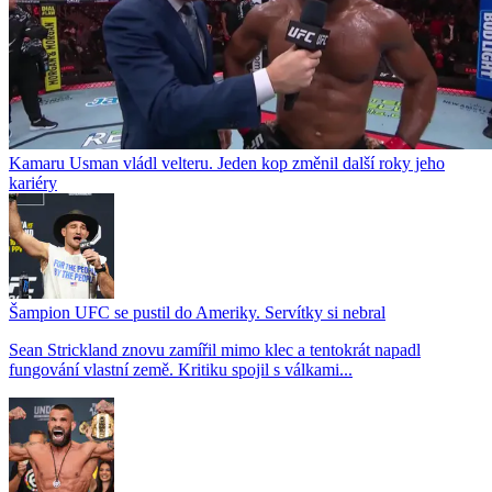
Kamaru Usman vládl velteru. Jeden kop změnil další roky jeho
kariéry
Šampion UFC se pustil do Ameriky. Servítky si nebral
Sean Strickland znovu zamířil mimo klec a tentokrát napadl
fungování vlastní země. Kritiku spojil s válkami...