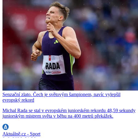
Senzační zlato. Čech je světovým šampionem, navíc vylepšil
evropský rekord
Michal Rada se stal v evropském juniorském rekordu 48,59 sekundy
juniorským mistrem světa v běhu na 400 metrů překážek.
Aktuálně.cz - Sport