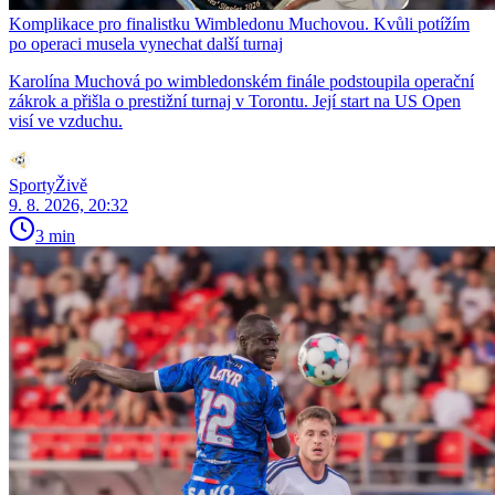
Komplikace pro finalistku Wimbledonu Muchovou. Kvůli potížím
po operaci musela vynechat další turnaj
Karolína Muchová po wimbledonském finále podstoupila operační
zákrok a přišla o prestižní turnaj v Torontu. Její start na US Open
visí ve vzduchu.
SportyŽivě
9. 8. 2026, 20:32
3 min