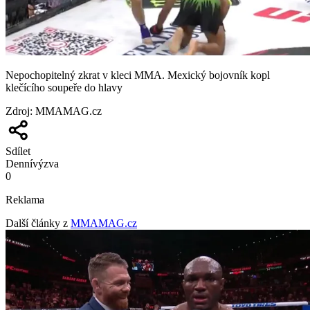
Nepochopitelný zkrat v kleci MMA. Mexický bojovník kopl
klečícího soupeře do hlavy
Zdroj
:
MMAMAG.cz
Sdílet
Denní
výzva
0
Reklama
Další články z
MMAMAG.cz