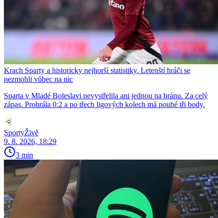
Krach Sparty a historicky nejhorší statistiky. Letenští hráči se
nezmohli vůbec na nic
Sparta v Mladé Boleslavi nevystřelila ani jednou na bránu. Za celý
zápas. Prohrála 0:2 a po třech ligových kolech má pouhé tři body.
SportyŽivě
9. 8. 2026, 18:29
3 min