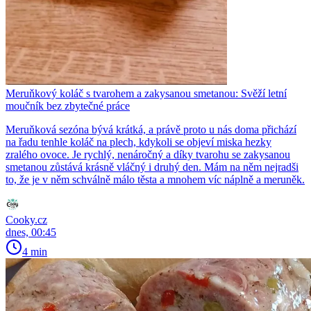
Meruňkový koláč s tvarohem a zakysanou smetanou: Svěží letní
moučník bez zbytečné práce
Meruňková sezóna bývá krátká, a právě proto u nás doma přichází
na řadu tenhle koláč na plech, kdykoli se objeví miska hezky
zralého ovoce. Je rychlý, nenáročný a díky tvarohu se zakysanou
smetanou zůstává krásně vláčný i druhý den. Mám na něm nejradši
to, že je v něm schválně málo těsta a mnohem víc náplně a meruněk.
Cooky.cz
dnes, 00:45
4 min