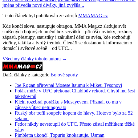
jména přivedla nové diváky, jiná zvýšila...
Tento článek byl publikován ze zdrojů
MMAMAG.cz
Kde končí slova, nastupuje oktagon. MMA Mag.cz sleduje svět
smíšených bojových umění bez servítků – přináší novinky, rozbory
zápasů, přestupy, statistiky i zákulisní dění ze světa, kde rozhodují
vteřiny, taktika a tvrdý trénink. Čtenáři se dostanou k informacím o
domácí i světové scéně – od UFC...
Všechny články tohoto autora →
Další články z kategorie
Bojové sporty
Joe Rogan přirovnal Mosese Itaumu k Mikeu Tysonovi
Polák může v UFC překonat Chabibův rekord. Chybí mu šest
takedownů
Klein rozebral porážku s Musayevem. Přiznal, co mu v
zápase vůbec nefungovalo
Ruský obr trefil soupeře kopem do hlavy. Hotovo bylo za 52
sekund
Fedor nikdy nevstoupil do UFC. Přesto zůstal měřítkem těžké
váhy
Pimbletta ukončí, Topuriu knokautuje. Usman