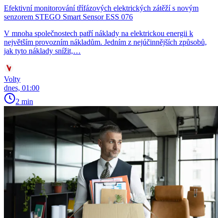
Efektivní monitorování třífázových elektrických zátěží s novým
senzorem STEGO Smart Sensor ESS 076
V mnoha společnostech patří náklady na elektrickou energii k
největším provozním nákladům. Jedním z nejúčinnějších způsobů,
jak tyto náklady snížit,…
Volty
dnes, 01:00
2 min