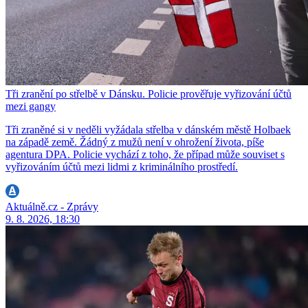
Tři zranění po střelbě v Dánsku. Policie prověřuje vyřizování účtů
mezi gangy
Tři zraněné si v neděli vyžádala střelba v dánském městě Holbaek
na západě země. Žádný z mužů není v ohrožení života, píše
agentura DPA. Policie vychází z toho, že případ může souviset s
vyřizováním účtů mezi lidmi z kriminálního prostředí.
Aktuálně.cz - Zprávy
9. 8. 2026, 18:30