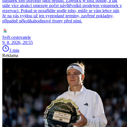
památek toto pravidlo jaksi neplatí. Zájemců je totiž hodně, a tak
stále více atrakcí omezuje počet návštěvníků prodejem vstupenek v
rezervaci. Pokud se nezařídíte podle toho, může se vám lehce stát,
že na vás vyjdou už jen vyprodané termíny, zavřené pokladny,
případně několikahodinové fronty před nimi.
Svět cestovatele
9. 8. 2026, 20:55
3 min
Reklama