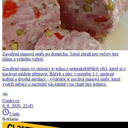
Zavařená masová směs po domácku: Tajná zbraň pro večery bez
plánu a velkého vaření
Zavařené maso ve sklenici je jedna z nejpraktičtějších věcí, které si v
kuchyni můžete připravit. Bůček a plec v poměru 1:1, správné
koření a dvojitá sterilace - výsledek je poctivá masová směs, která
vydrží měsíce a zachrání vás klidně i na chatě bez lednice.
Cooky.cz
9. 8. 2026, 22:45
5 min
Reklama