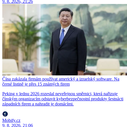
9. 8. 2026, 21:26
Čína zakázala firmám používat americký a izraelský software. Na
černé listině je přes 15 známých firem
Peking v lednu 2026 rozeslal neveřejnou směrnici, která nařizuje
čínským organizacím odstavit kyberbezpečnostní produkty šestnácti
západních firem a nahradit je domácími.
Mobify.cz
9. 8. 2026, 21:06