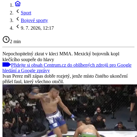
Sport
Bojové sporty
9. 7. 2026, 12:17
2 min
Nepochopitelný zkrat v kleci MMA. Mexický bojovník kopl
klečícího soupeře do hlavy
Přidejte si obsah Centrum.cz do oblíbených zdrojů pro Google
hledání a Google zprávy
Ivan Perez měl zápas dobře rozjetý, jenže místo čistého ukončení
přišel faul, který všechno otočil.