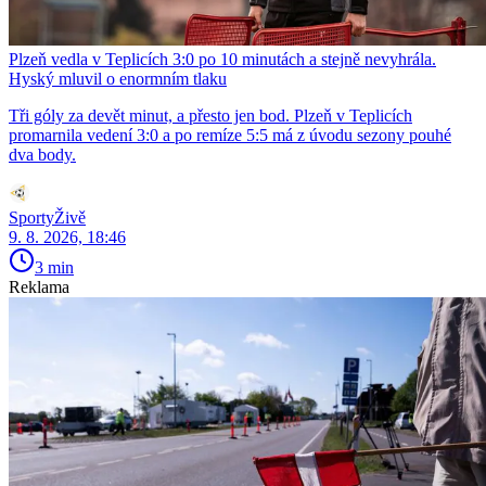
Plzeň vedla v Teplicích 3:0 po 10 minutách a stejně nevyhrála.
Hyský mluvil o enormním tlaku
Tři góly za devět minut, a přesto jen bod. Plzeň v Teplicích
promarnila vedení 3:0 a po remíze 5:5 má z úvodu sezony pouhé
dva body.
SportyŽivě
9. 8. 2026, 18:46
3 min
Reklama