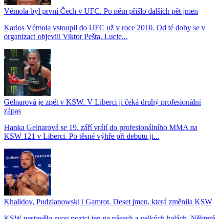
Vémola byl první Čech v UFC. Po něm přišlo dalších pět jmen
Karlos Vémola vstoupil do UFC už v roce 2010. Od té doby se v
organizaci objevili Viktor Pešta, Lucie...
Gelnarová je zpět v KSW. V Liberci ji čeká druhý profesionální
zápas
Hanka Gelnarová se 19. září vrátí do profesionálního MMA na
KSW 121 v Liberci. Po těsné výhře při debutu ji...
Khalidov, Pudzianowski i Gamrot. Deset jmen, která změnila KSW
KSW nestavělo svou pozici jen na pásech a velkých halách. Některá