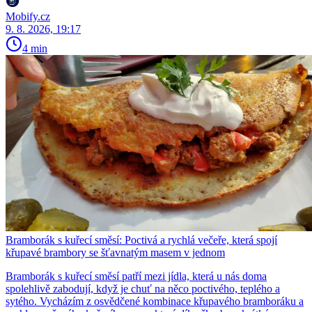
Mobify.cz
9. 8. 2026, 19:17
4 min
Bramborák s kuřecí směsí: Poctivá a rychlá večeře, která spojí
křupavé brambory se šťavnatým masem v jednom
Bramborák s kuřecí směsí patří mezi jídla, která u nás doma
spolehlivě zabodují, když je chuť na něco poctivého, teplého a
sytého. Vycházím z osvědčené kombinace křupavého bramboráku a