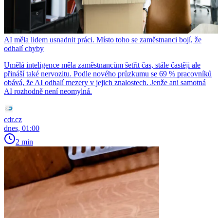
AI měla lidem usnadnit práci. Místo toho se zaměstnanci bojí, že
odhalí chyby
Umělá inteligence měla zaměstnancům šetřit čas, stále častěji ale
přináší také nervozitu. Podle nového průzkumu se 69 % pracovníků
obává, že AI odhalí mezery v jejich znalostech. Jenže ani samotná
AI rozhodně není neomylná.
cdr.cz
dnes, 01:00
2 min