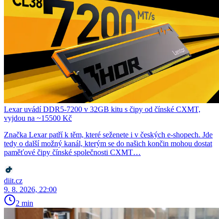
Lexar uvádí DDR5-7200 v 32GB kitu s čipy od čínské CXMT,
vyjdou na ~15500 Kč
Značka Lexar patří k těm, které seženete i v českých e-shopech. Jde
tedy o další možný kanál, kterým se do našich končin mohou dostat
paměťové čipy čínské společnosti CXMT…
diit.cz
9. 8. 2026, 22:00
2 min