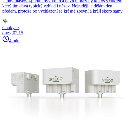
jemný máslovo-pudinkový krém a navrch pražený kokos s cukrem,
který jim dává typický vzhled i název. Nejraději je dělám den
předem, protože po vychlazení se krásně zpevní a krájí skoro samy.
Cooky.cz
dnes, 02:15
4 min