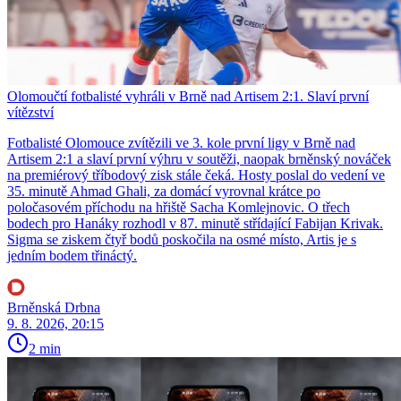
Olomoučtí fotbalisté vyhráli v Brně nad Artisem 2:1. Slaví první
vítězství
Fotbalisté Olomouce zvítězili ve 3. kole první ligy v Brně nad
Artisem 2:1 a slaví první výhru v soutěži, naopak brněnský nováček
na premiérový tříbodový zisk stále čeká. Hosty poslal do vedení ve
35. minutě Ahmad Ghali, za domácí vyrovnal krátce po
poločasovém příchodu na hřiště Sacha Komlejnovic. O třech
bodech pro Hanáky rozhodl v 87. minutě střídající Fabijan Krivak.
Sigma se ziskem čtyř bodů poskočila na osmé místo, Artis je s
jedním bodem třináctý.
Brněnská Drbna
9. 8. 2026, 20:15
2 min