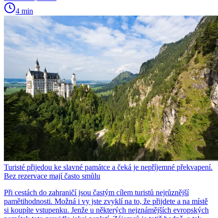
4 min
Turisté přijedou ke slavné památce a čeká je nepříjemné překvapení.
Bez rezervace mají často smůlu
Při cestách do zahraničí jsou častým cílem turistů nejrůznější
pamětihodnosti. Možná i vy jste zvyklí na to, že přijdete a na místě
si koupíte vstupenku. Jenže u některých nejznámějších evropských