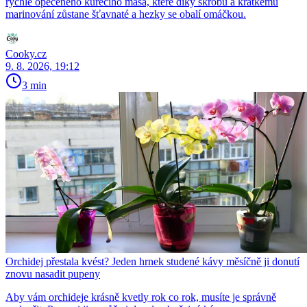
rychle opečeného kuřecího masa, které díky škrobu a krátkému
marinování zůstane šťavnaté a hezky se obalí omáčkou.
Cooky.cz
9. 8. 2026, 19:12
3 min
Orchidej přestala kvést? Jeden hrnek studené kávy měsíčně ji donutí
znovu nasadit pupeny
Aby vám orchideje krásně kvetly rok co rok, musíte je správně