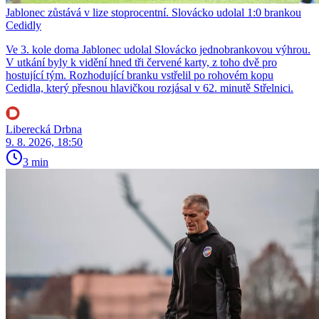
Jablonec zůstává v lize stoprocentní. Slovácko udolal 1:0 brankou
Cedidly
Ve 3. kole doma Jablonec udolal Slovácko jednobrankovou výhrou.
V utkání byly k vidění hned tři červené karty, z toho dvě pro
hostující tým. Rozhodující branku vstřelil po rohovém kopu
Cedidla, který přesnou hlavičkou rozjásal v 62. minutě Střelnici.
Liberecká Drbna
9. 8. 2026, 18:50
3 min