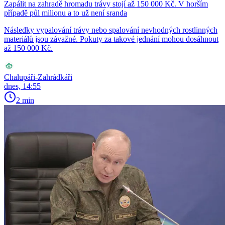
Zapálit na zahradě hromadu trávy stojí až 150 000 Kč. V horším
případě půl milionu a to už není sranda
Následky vypalování trávy nebo spalování nevhodných rostlinných
materiálů jsou závažné. Pokuty za takové jednání mohou dosáhnout
až 150 000 Kč.
Chalupáři-Zahrádkáři
dnes, 14:55
2 min