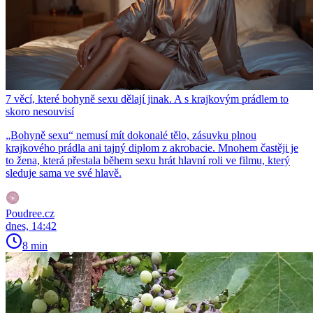
7 věcí, které bohyně sexu dělají jinak. A s krajkovým prádlem to
skoro nesouvisí
„Bohyně sexu“ nemusí mít dokonalé tělo, zásuvku plnou
krajkového prádla ani tajný diplom z akrobacie. Mnohem častěji je
to žena, která přestala během sexu hrát hlavní roli ve filmu, který
sleduje sama ve své hlavě.
Poudree.cz
dnes, 14:42
8 min