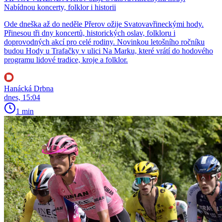
Nabídnou koncerty, folklor i historii
Ode dneška až do neděle Přerov ožije Svatovavřineckými hody.
Přinesou tři dny koncertů, historických oslav, folkloru i
doprovodných akcí pro celé rodiny. Novinkou letošního ročníku
budou Hody u Trafačky v ulici Na Marku, které vrátí do hodového
programu lidové tradice, kroje a folklor.
Hanácká Drbna
dnes, 15:04
1 min