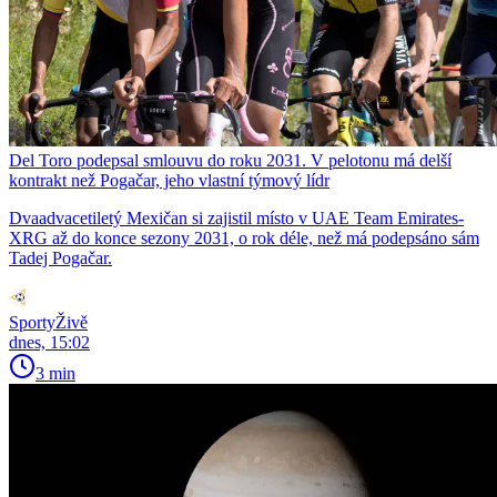
Del Toro podepsal smlouvu do roku 2031. V pelotonu má delší
kontrakt než Pogačar, jeho vlastní týmový lídr
Dvaadvacetiletý Mexičan si zajistil místo v UAE Team Emirates-
XRG až do konce sezony 2031, o rok déle, než má podepsáno sám
Tadej Pogačar.
SportyŽivě
dnes, 15:02
3 min