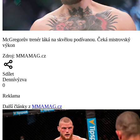
McGregorův trenér láká na skvělou podívanou. Čeká mistrovský
výkon
Zdroj
:
MMAMAG.cz
Sdílet
Denní
výzva
0
Reklama
Další články z
MMAMAG.cz