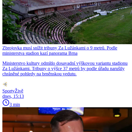
Zbrojovka musí snížit tribuny Za Lužánkami o 9 metrů. Podle
ministerstva stadion kazí panorama Brna
Ministerstvo kultury odmítlo dosavadní výškovou variantu stadionu
Za Lužánkami. Tribuny o výšce 37 metrů by podle úřadu narušily
chráněné pohledy na brněnskou vedutu.
SportyŽivě
dnes, 15:13
3 min