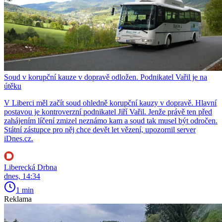
Soud v korupční kauze v dopravě odložen. Podnikatel Vařil je na
útěku
V Liberci měl začít soud ohledně korupční kauzy v dopravě. Hlavní
postavou je kontroverzní podnikatel Jiří Vařil. Jenže právě ten před
zahájením líčení zmizel neznámo kam a soud tak musel být odročen.
Státní zástupce pro něj chce devět let vězení, upozornil server
iDnes.cz.
Liberecká Drbna
dnes, 14:34
1 min
Reklama