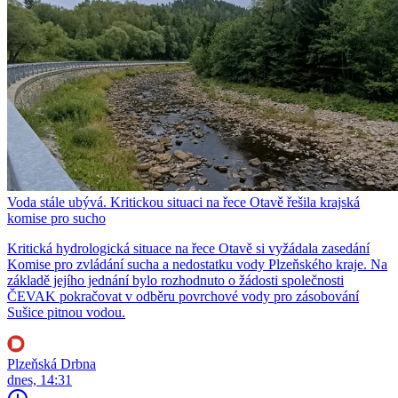
Voda stále ubývá. Kritickou situaci na řece Otavě řešila krajská
komise pro sucho
Kritická hydrologická situace na řece Otavě si vyžádala zasedání
Komise pro zvládání sucha a nedostatku vody Plzeňského kraje. Na
základě jejího jednání bylo rozhodnuto o žádosti společnosti
ČEVAK pokračovat v odběru povrchové vody pro zásobování
Sušice pitnou vodou.
Plzeňská Drbna
dnes, 14:31