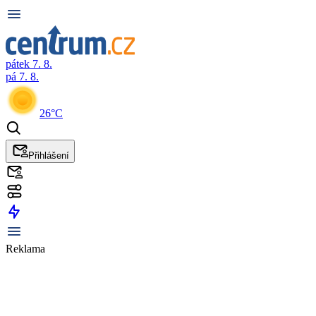
pátek 7. 8.
pá 7. 8.
26°C
Přihlášení
Reklama