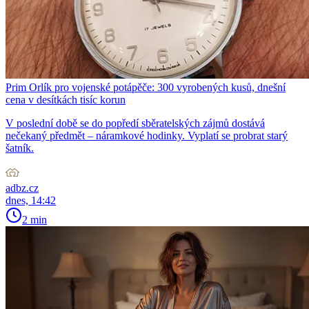
Prim Orlík pro vojenské potápěče: 300 vyrobených kusů, dnešní
cena v desítkách tisíc korun
V poslední době se do popředí sběratelských zájmů dostává
nečekaný předmět – náramkové hodinky. Vyplatí se probrat starý
šatník.
adbz.cz
dnes, 14:42
2 min