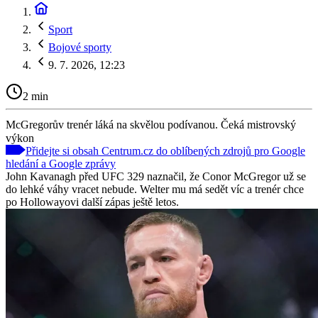
Sport
Bojové sporty
9. 7. 2026, 12:23
2 min
McGregorův trenér láká na skvělou podívanou. Čeká mistrovský
výkon
Přidejte si obsah Centrum.cz do oblíbených zdrojů pro Google
hledání a Google zprávy
John Kavanagh před UFC 329 naznačil, že Conor McGregor už se
do lehké váhy vracet nebude. Welter mu má sedět víc a trenér chce
po Hollowayovi další zápas ještě letos.