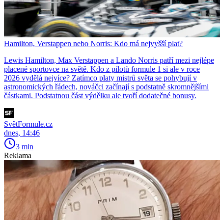
Hamilton, Verstappen nebo Norris: Kdo má nejvyšší plat?
Lewis Hamilton, Max Verstappen a Lando Norris patří mezi nejlépe
placené sportovce na světě. Kdo z pilotů formule 1 si ale v roce
2026 vydělá nejvíce? Zatímco platy mistrů světa se pohybují v
astronomických řádech, nováčci začínají s podstatně skromnějšími
částkami. Podstatnou část výdělku ale tvoří dodatečné bonusy.
SvětFormule.cz
dnes, 14:46
3 min
Reklama