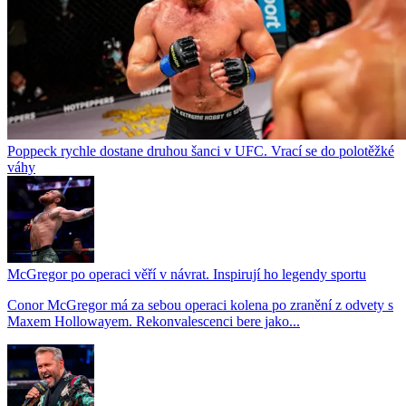
Poppeck rychle dostane druhou šanci v UFC. Vrací se do polotěžké
váhy
McGregor po operaci věří v návrat. Inspirují ho legendy sportu
Conor McGregor má za sebou operaci kolena po zranění z odvety s
Maxem Hollowayem. Rekonvalescenci bere jako...