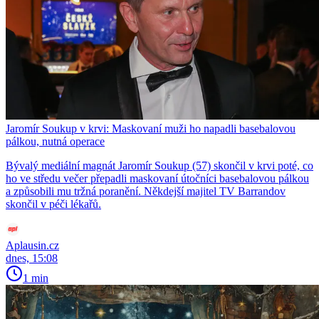
Jaromír Soukup v krvi: Maskovaní muži ho napadli basebalovou
pálkou, nutná operace
Bývalý mediální magnát Jaromír Soukup (57) skončil v krvi poté, co
ho ve středu večer přepadli maskovaní útočníci basebalovou pálkou
a způsobili mu tržná poranění. Někdejší majitel TV Barrandov
skončil v péči lékařů.
Aplausin.cz
dnes, 15:08
1 min