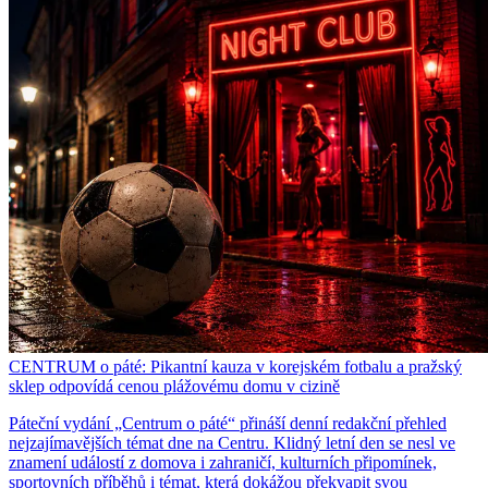
CENTRUM o páté: Pikantní kauza v korejském fotbalu a pražský
sklep odpovídá cenou plážovému domu v cizině
Páteční vydání „Centrum o páté“ přináší denní redakční přehled
nejzajímavějších témat dne na Centru. Klidný letní den se nesl ve
znamení událostí z domova i zahraničí, kulturních připomínek,
sportovních příběhů i témat, která dokážou překvapit svou