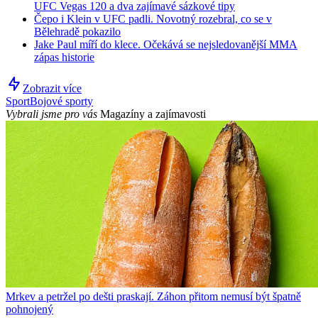
UFC Vegas 120 a dva zajímavé sázkové tipy
Čepo i Klein v UFC padli. Novotný rozebral, co se v
Bělehradě pokazilo
Jake Paul míří do klece. Očekává se nejsledovanější MMA
zápas historie
Zobrazit více
Sport
Bojové sporty
Vybrali jsme pro vás
Magazíny a zajímavosti
Mrkev a petržel po dešti praskají. Záhon přitom nemusí být špatně
pohnojený