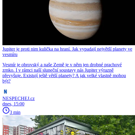
Jupiter je proti nim kulička na hraní. Jak vypadají největší planety ve
vesmíru
Vesmír je obrovský a naše Země je v něm jen drobné prachové
zrnko. I v rámci naší sluneční soustavy nás Jupiter výrazně
převyšuje. Existují ještě větší planety? A jak velké vlastně mohou
být?
NESPECHEJ.cz
dnes, 15:00
3 min