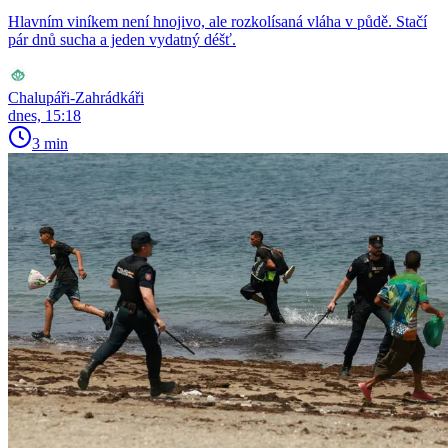
Hlavním viníkem není hnojivo, ale rozkolísaná vláha v půdě. Stačí
pár dnů sucha a jeden vydatný déšť.
Chalupáři-Zahrádkáři
dnes, 15:18
3 min