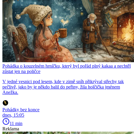
Pohádka o kouzelném hrníčku, který byl pořád plný kakaa a nechtěl
zůstat jen na poličce
V jedné vesnici pod lesem, kde v zimě sníh přikrýval střechy tak
pečlivě, jako by je někdo balil do peřiny, žila holčička jménem
Anežka.
Pohádky bez konce
dnes, 15:05
11 min
Reklama