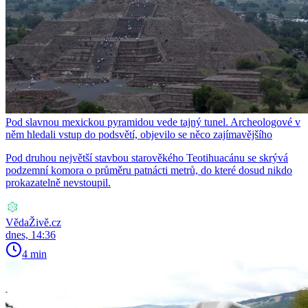
Pod slavnou mexickou pyramidou vede tajný tunel. Archeologové v
něm hledali vstup do podsvětí, objevilo se něco zajímavějšího
Pod druhou největší stavbou starověkého Teotihuacánu se skrývá
podzemní komora o průměru patnácti metrů, do které dosud nikdo
prokazatelně nevstoupil.
VědaŽivě.cz
dnes, 14:36
4 min