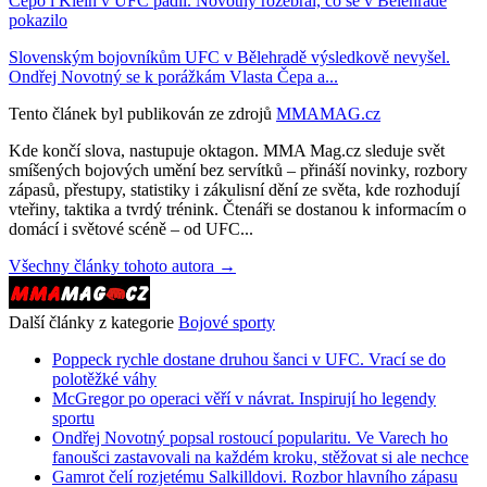
Čepo i Klein v UFC padli. Novotný rozebral, co se v Bělehradě
pokazilo
Slovenským bojovníkům UFC v Bělehradě výsledkově nevyšel.
Ondřej Novotný se k porážkám Vlasta Čepa a...
Tento článek byl publikován ze zdrojů
MMAMAG.cz
Kde končí slova, nastupuje oktagon. MMA Mag.cz sleduje svět
smíšených bojových umění bez servítků – přináší novinky, rozbory
zápasů, přestupy, statistiky i zákulisní dění ze světa, kde rozhodují
vteřiny, taktika a tvrdý trénink. Čtenáři se dostanou k informacím o
domácí i světové scéně – od UFC...
Všechny články tohoto autora →
Další články z kategorie
Bojové sporty
Poppeck rychle dostane druhou šanci v UFC. Vrací se do
polotěžké váhy
McGregor po operaci věří v návrat. Inspirují ho legendy
sportu
Ondřej Novotný popsal rostoucí popularitu. Ve Varech ho
fanoušci zastavovali na každém kroku, stěžovat si ale nechce
Gamrot čelí rozjetému Salkilldovi. Rozbor hlavního zápasu