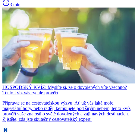
3 min
HOSPODSKÝ KVÍZ: Myslíte si, že o dovolených víte všechno?
Tento kvíz vás rychle prověří
Připravte se na cestovatelskou výzvu. Ať už vás láká moře,
majestátní hory, nebo raději kempujete pod širým nebem, tento kvíz
prověří vaše znalosti o světě dovolených a zajímavých destinacích.
Zjistěte, zda jste skutečný cestovatelský expert.