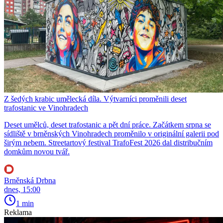
Z šedých krabic umělecká díla. Výtvarníci proměnili deset
trafostanic ve Vinohradech
Deset umělců, deset trafostanic a pět dní práce. Začátkem srpna se
sídliště v brněnských Vinohradech proměnilo v originální galerii pod
širým nebem. Streetartový festival TrafoFest 2026 dal distribučním
domkům novou tvář.
Brněnská Drbna
dnes, 15:00
1 min
Reklama