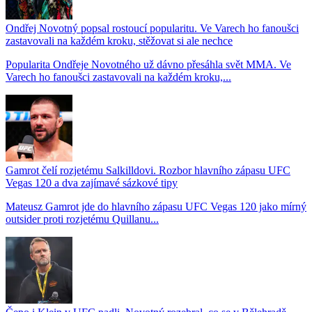
Ondřej Novotný popsal rostoucí popularitu. Ve Varech ho fanoušci
zastavovali na každém kroku, stěžovat si ale nechce
Popularita Ondřeje Novotného už dávno přesáhla svět MMA. Ve
Varech ho fanoušci zastavovali na každém kroku,...
Gamrot čelí rozjetému Salkilldovi. Rozbor hlavního zápasu UFC
Vegas 120 a dva zajímavé sázkové tipy
Mateusz Gamrot jde do hlavního zápasu UFC Vegas 120 jako mírný
outsider proti rozjetému Quillanu...