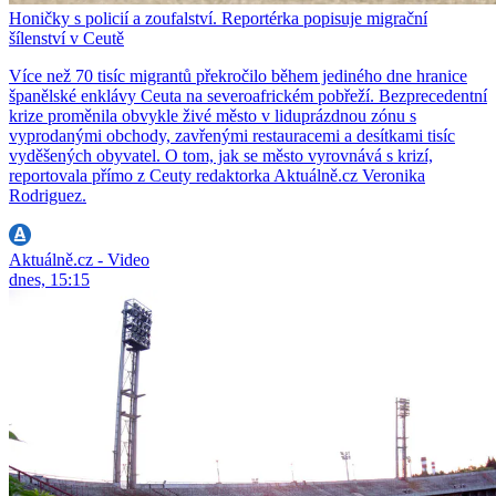
Honičky s policií a zoufalství. Reportérka popisuje migrační
šílenství v Ceutě
Více než 70 tisíc migrantů překročilo během jediného dne hranice
španělské enklávy Ceuta na severoafrickém pobřeží. Bezprecedentní
krize proměnila obvykle živé město v liduprázdnou zónu s
vyprodanými obchody, zavřenými restauracemi a desítkami tisíc
vyděšených obyvatel. O tom, jak se město vyrovnává s krizí,
reportovala přímo z Ceuty redaktorka Aktuálně.cz Veronika
Rodriguez.
Aktuálně.cz - Video
dnes, 15:15