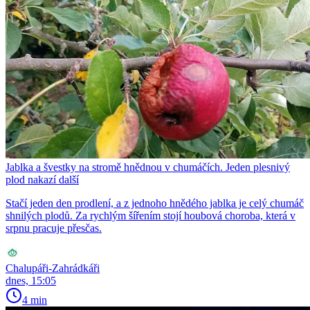
Jablka a švestky na stromě hnědnou v chumáčích. Jeden plesnivý
plod nakazí další
Stačí jeden den prodlení, a z jednoho hnědého jablka je celý chumáč
shnilých plodů. Za rychlým šířením stojí houbová choroba, která v
srpnu pracuje přesčas.
Chalupáři-Zahrádkáři
dnes, 15:05
4 min