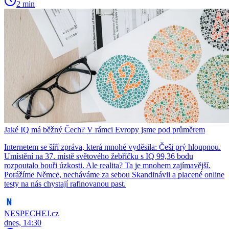
2 min
Jaké IQ má běžný Čech? V rámci Evropy jsme pod průměrem
Internetem se šíří zpráva, která mnohé vyděsila: Češi prý hloupnou.
Umístění na 37. místě světového žebříčku s IQ 99,36 bodu
rozpoutalo bouři úzkosti. Ale realita? Ta je mnohem zajímavější.
Porážíme Němce, necháváme za sebou Skandinávii a placené online
testy na nás chystají rafinovanou past.
NESPECHEJ.cz
dnes, 14:30