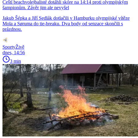
Čeští beachvolejbalisté dotáhli skóre na 14:14 proti olympijským
šampionům. Závěr jim ale nevyšel
Jakub Šépka a Jiří Sedlák dotlačili v Hamburku olympijské vítěze
Mola a Søruma do tie-breaku. Dva body od senzace skončili s
prázdnou.
SportyŽivě
dnes, 14:56
3 min