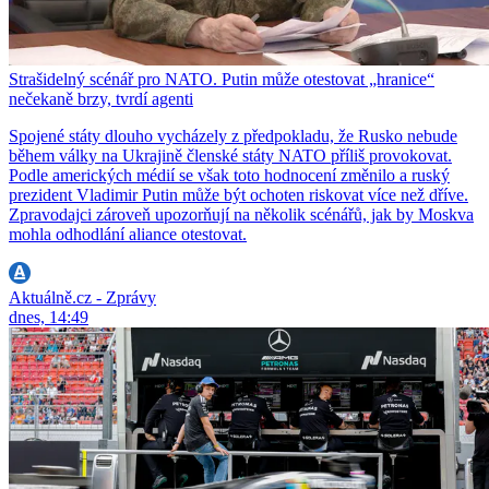
Strašidelný scénář pro NATO. Putin může otestovat „hranice“
nečekaně brzy, tvrdí agenti
Spojené státy dlouho vycházely z předpokladu, že Rusko nebude
během války na Ukrajině členské státy NATO příliš provokovat.
Podle amerických médií se však toto hodnocení změnilo a ruský
prezident Vladimir Putin může být ochoten riskovat více než dříve.
Zpravodajci zároveň upozorňují na několik scénářů, jak by Moskva
mohla odhodlání aliance otestovat.
Aktuálně.cz - Zprávy
dnes, 14:49