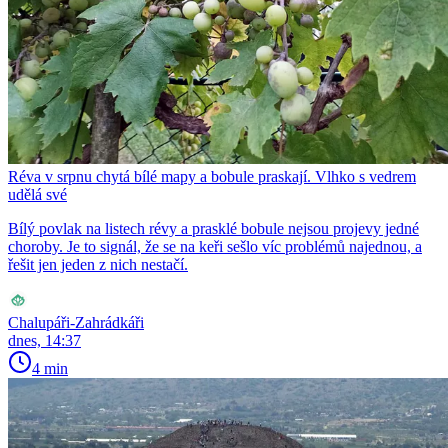
Réva v srpnu chytá bílé mapy a bobule praskají. Vlhko s vedrem
udělá své
Bílý povlak na listech révy a prasklé bobule nejsou projevy jedné
choroby. Je to signál, že se na keři sešlo víc problémů najednou, a
řešit jen jeden z nich nestačí.
Chalupáři-Zahrádkáři
dnes, 14:37
4 min