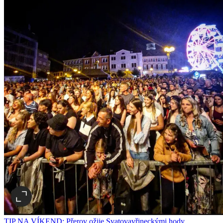
TIP NA VÍKEND: Přerov ožije Svatovavřineckými hody.