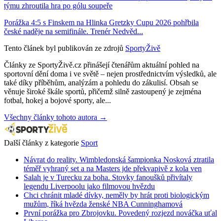
týmu zhroutila hra po gólu soupeře
Porážka 4:5 s Finskem na Hlinka Gretzky Cupu 2026 pohřbila
české naděje na semifinále. Trenér Nedvěd...
Tento článek byl publikován ze zdrojů
SportyŽivě
Články ze SportyŽivě.cz přinášejí čtenářům aktuální pohled na
sportovní dění doma i ve světě – nejen prostřednictvím výsledků, ale
také díky příběhům, analýzám a pohledu do zákulisí. Obsah se
věnuje široké škále sportů, přičemž silně zastoupený je zejména
fotbal, hokej a bojové sporty, ale...
Všechny články tohoto autora →
Další články z kategorie
Sport
Návrat do reality. Wimbledonská šampionka Nosková ztratila
téměř vyhraný set a na Masters jde překvapivě z kola ven
Salah je v Turecku za boha. Stovky fanoušků přivítaly
legendu Liverpoolu jako filmovou hvězdu
Chci chránit mladé dívky, neměly by hrát proti biologickým
mužům, říká hvězda ženské NBA Cunninghamová
První porážka pro Zbrojovku. Povedený rozjezd nováčka uťal