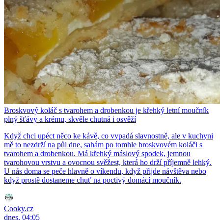
Broskvový koláč s tvarohem a drobenkou je křehký letní moučník
plný šťávy a krému, skvěle chutná i osvěží
Když chci upéct něco ke kávě, co vypadá slavnostně, ale v kuchyni
mě to nezdrží na půl dne, sahám po tomhle broskvovém koláči s
tvarohem a drobenkou. Má křehký máslový spodek, jemnou
tvarohovou vrstvu a ovocnou svěžest, která ho drží příjemně lehký.
U nás doma se peče hlavně o víkendu, když přijde návštěva nebo
když prostě dostaneme chuť na poctivý domácí moučník.
Cooky.cz
dnes, 04:05