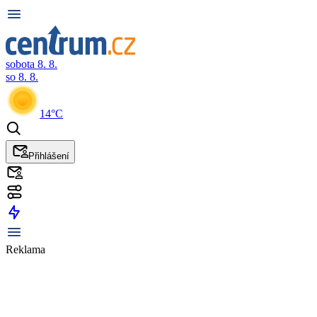
sobota 8. 8.
so 8. 8.
14°C
Přihlášení
Reklama