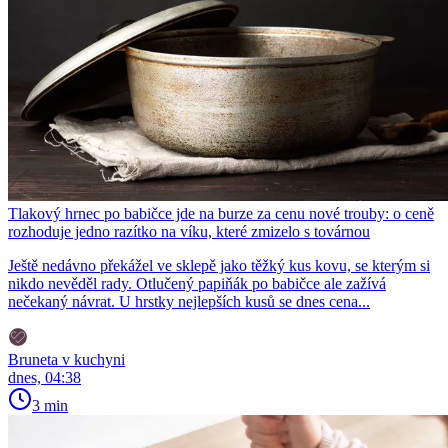
Tlakový hrnec po babičce jde na burze za cenu nové trouby: o ceně
rozhoduje jedno razítko na víku, které zmizelo s továrnou
Ještě nedávno překážel ve sklepě jako těžký kus kovu, se kterým si
nikdo nevěděl rady. Otlučený papiňák po babičce ale zažívá
nečekaný návrat. U hrstky nejlepších kusů se dnes cena...
Bruneta v kuchyni
dnes, 04:38
3 min