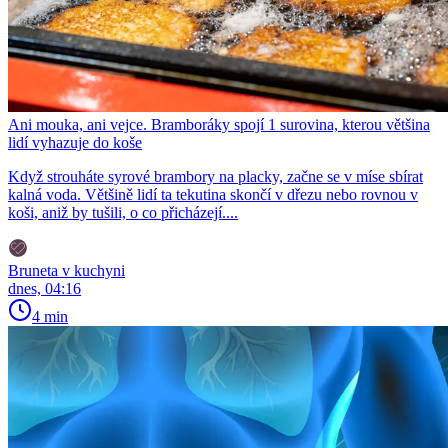
Ani mouka, ani vejce. Bramboráky spojí 1 surovina, kterou většina
lidí vyhazuje do koše
Když strouháte syrové brambory na placky, začne se v míse sbírat
kalná voda. Většině lidí ta tekutina skončí v dřezu nebo rovnou v
koši, aniž by tušili, o co přicházejí....
Bruneta v kuchyni
dnes, 04:16
4 min