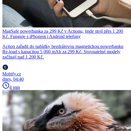
MagSafe powerbanka za 299 Kč v Actionu, jinde stojí přes 1 200
Kč. Funguje s iPhonem i Android telefony
Action zařadil do nabídky bezdrátovou magnetickou powerbanku
Re-load s kapacitou 5 000 mAh za 299 Kč. Srovnatelné modely
začínají nad 1 200 Kč.
Mobify.cz
dnes, 04:40
4 min