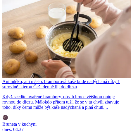
Ani mléko, ani máslo: bramborová kaše bude nadýchaná díky 1
surovině, kterou Češi denně lijí do dřezu
Když scedíte uvařené brambory, obsah hrnce většinou putuje
rovnou do dřezu. Málokdo přitom tuší, že se v tu chvíli zbavuje
toho, díky čemu může být kaše nadýchaná a plná chuti....
Bruneta v kuchyni
dnes, 04:37