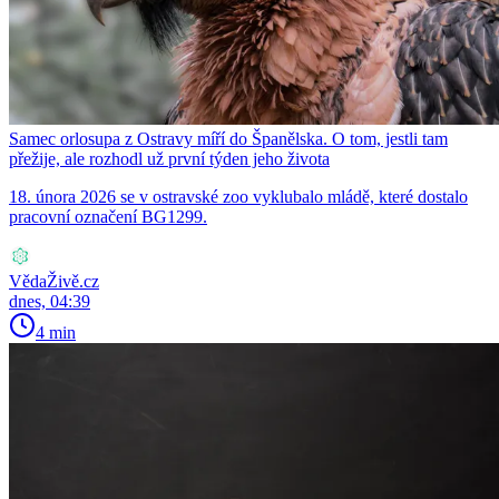
Samec orlosupa z Ostravy míří do Španělska. O tom, jestli tam
přežije, ale rozhodl už první týden jeho života
18. února 2026 se v ostravské zoo vyklubalo mládě, které dostalo
pracovní označení BG1299.
VědaŽivě.cz
dnes, 04:39
4 min