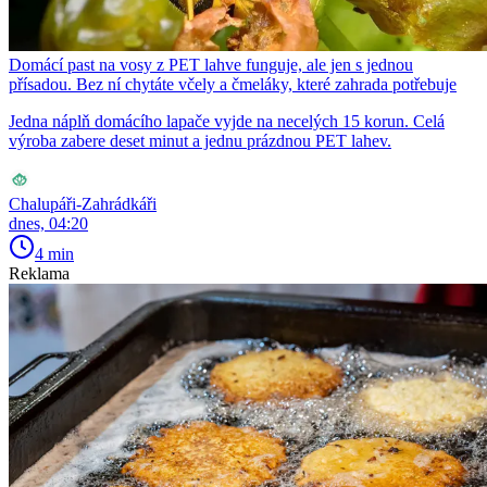
Domácí past na vosy z PET lahve funguje, ale jen s jednou
přísadou. Bez ní chytáte včely a čmeláky, které zahrada potřebuje
Jedna náplň domácího lapače vyjde na necelých 15 korun. Celá
výroba zabere deset minut a jednu prázdnou PET lahev.
Chalupáři-Zahrádkáři
dnes, 04:20
4 min
Reklama