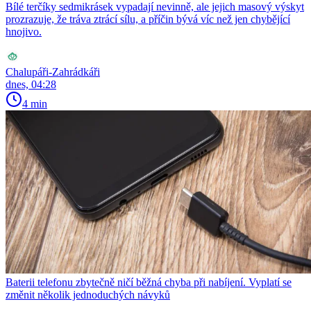
Bílé terčíky sedmikrásek vypadají nevinně, ale jejich masový výskyt
prozrazuje, že tráva ztrácí sílu, a příčin bývá víc než jen chybějící
hnojivo.
Chalupáři-Zahrádkáři
dnes, 04:28
4 min
Baterii telefonu zbytečně ničí běžná chyba při nabíjení. Vyplatí se
změnit několik jednoduchých návyků