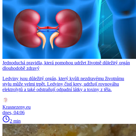
Jednoduchá pravidla, která pomohou udržet životně důležitý orgán
dlouhodobě zdravý
Ledviny jsou důležitý orgán, který kvůli nezdravému životnímu
stylu může velmi trpět. Ledviny čistí krev, udržují rovnováhu
elektrolytů a také odstraňují odpadní látky a toxiny z těla.
Krasnezeny.eu
dnes, 04:06
2 min