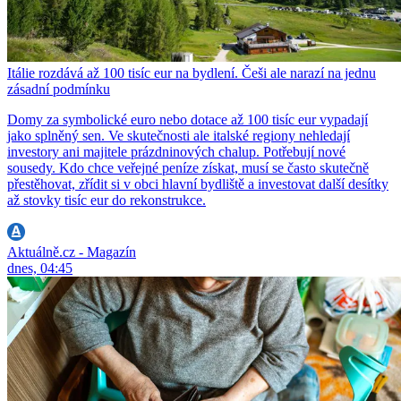
Itálie rozdává až 100 tisíc eur na bydlení. Češi ale narazí na jednu
zásadní podmínku
Domy za symbolické euro nebo dotace až 100 tisíc eur vypadají
jako splněný sen. Ve skutečnosti ale italské regiony nehledají
investory ani majitele prázdninových chalup. Potřebují nové
sousedy. Kdo chce veřejné peníze získat, musí se často skutečně
přestěhovat, zřídit si v obci hlavní bydliště a investovat další desítky
až stovky tisíc eur do rekonstrukce.
Aktuálně.cz - Magazín
dnes, 04:45