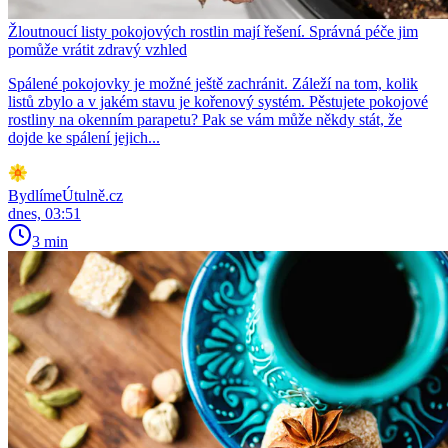
Žloutnoucí listy pokojových rostlin mají řešení. Správná péče jim
pomůže vrátit zdravý vzhled
Spálené pokojovky je možné ještě zachránit. Záleží na tom, kolik
listů zbylo a v jakém stavu je kořenový systém. Pěstujete pokojové
rostliny na okenním parapetu? Pak se vám může někdy stát, že
dojde ke spálení jejich...
BydlímeÚtulně.cz
dnes, 03:51
3 min