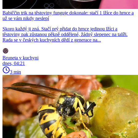
Babiččin trik na těstoviny funguje dokonale: stačí 1 lžíce do hrnce a
už se vám nikdy neslepí
Skoro každý ji zná. Stačí prý přidat do hrnce jedinou lžíci a
těstoviny pak zůstanou pěkně oddělené, žádný slepenec na talíři.
Rada se v českých kuchyních dědí z generace na...
Bruneta v kuchyni
dnes, 04:21
3 min