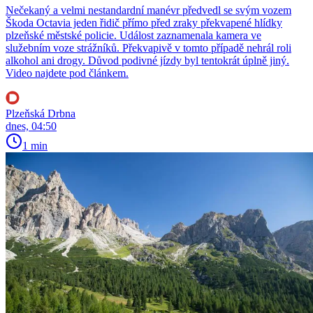
Nečekaný a velmi nestandardní manévr předvedl se svým vozem
Škoda Octavia jeden řidič přímo před zraky překvapené hlídky
plzeňské městské policie. Událost zaznamenala kamera ve
služebním voze strážníků. Překvapivě v tomto případě nehrál roli
alkohol ani drogy. Důvod podivné jízdy byl tentokrát úplně jiný.
Video najdete pod článkem.
Plzeňská Drbna
dnes, 04:50
1 min