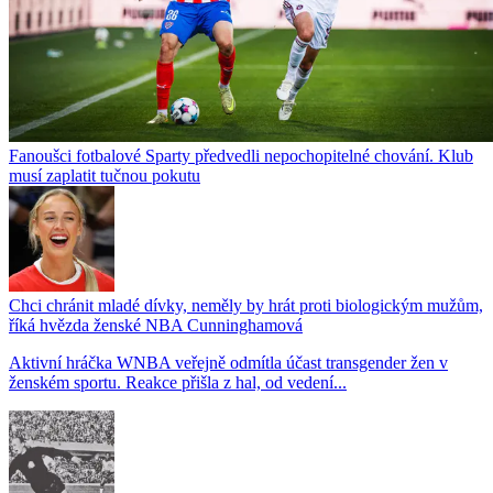
Fanoušci fotbalové Sparty předvedli nepochopitelné chování. Klub
musí zaplatit tučnou pokutu
Chci chránit mladé dívky, neměly by hrát proti biologickým mužům,
říká hvězda ženské NBA Cunninghamová
Aktivní hráčka WNBA veřejně odmítla účast transgender žen v
ženském sportu. Reakce přišla z hal, od vedení...