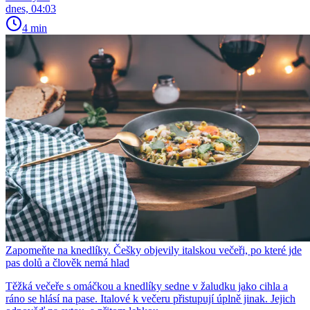
dnes, 04:03
4 min
Zapomeňte na knedlíky. Češky objevily italskou večeři, po které jde
pas dolů a člověk nemá hlad
Těžká večeře s omáčkou a knedlíky sedne v žaludku jako cihla a
ráno se hlásí na pase. Italové k večeru přistupují úplně jinak. Jejich