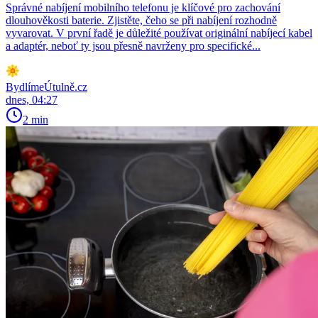
Správné nabíjení mobilního telefonu je klíčové pro zachování
dlouhověkosti baterie. Zjistěte, čeho se při nabíjení rozhodně
vyvarovat. V první řadě je důležité používat originální nabíjecí kabel
a adaptér, neboť ty jsou přesně navrženy pro specifické...
BydlímeÚtulně.cz
dnes, 04:27
2 min