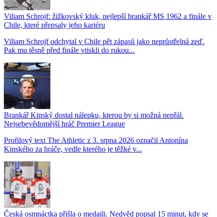
Viliam Schrojf: žižkovský kluk, nejlepší brankář MS 1962 a finále v
Chile, které přepsaly jeho kariéru
Viliam Schrojf odchytal v Chile pět zápasů jako neprůstřelná zeď.
Pak mu těsně před finále vtiskli do rukou...
Brankář Kinský dostal nálepku, kterou by si možná nepřál.
Nejsebevědomější hráč Premier League
Profilový text The Athletic z 3. srpna 2026 označil Antonína
Kinského za hráče, vedle kterého je těžké v...
Česká osmnáctka přišla o medaili. Nedvěd popsal 15 minut, kdy se