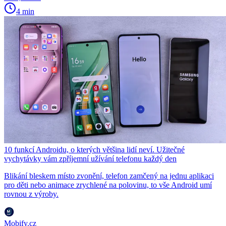
4 min
10 funkcí Androidu, o kterých většina lidí neví. Užitečné
vychytávky vám zpříjemní užívání telefonu každý den
Blikání bleskem místo zvonění, telefon zamčený na jednu aplikaci
pro děti nebo animace zrychlené na polovinu, to vše Android umí
rovnou z výroby.
Mobify.cz