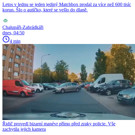
Letos v lednu se jeden jediný Matchbox prodal za více než 600 tisíc
korun. Šlo o autíčko, které se vešlo do dlaně.
Chalupáři-Zahrádkáři
dnes, 04:50
4 min
Řidič provedl bizarní manévr přímo před zraky policie. Vše
zachytila jejich kamera