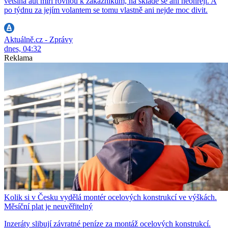
většina aut míří rovnou k zákazníkům, na skladě se ani neohřejí. A
po týdnu za jejím volantem se tomu vlastně ani nejde moc divit.
Aktuálně.cz - Zprávy
dnes, 04:32
Reklama
Kolik si v Česku vydělá montér ocelových konstrukcí ve výškách.
Měsíční plat je neuvěřitelný
Inzeráty slibují závratné peníze za montáž ocelových konstrukcí.