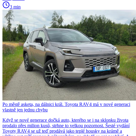
3 min
Po městě asketa, na dálnici král. Toyota RAV4 má v nové generaci
vlastně jen jednu chybu
Když se nové generace dočká auto, kterého se i na sklonku života
prodalo přes milion kusů, strhne to velkou pozornost. Šesté vydání
Toyoty RAV4 se už teď prodává jako teplé housky na krámě a