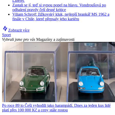
Liberec
Zastali se jí, teď si sypou popel na hlavu. Vondroušová po
odhalení pravdy čelí drsné kritice
Viliam Schrojf: žižkovský kluk, nejlepší brankář MS 1962 a
finále v Chile, které přepsaly jeho kariéru
Zobrazit více
Sport
Vybrali jsme pro vás
Magazíny a zajímavosti
Po roce 89 to Češi vyhodili jako harampádí. Dnes za jeden kus lidé
platí přes 100 000 Kč a ceny stále rostou