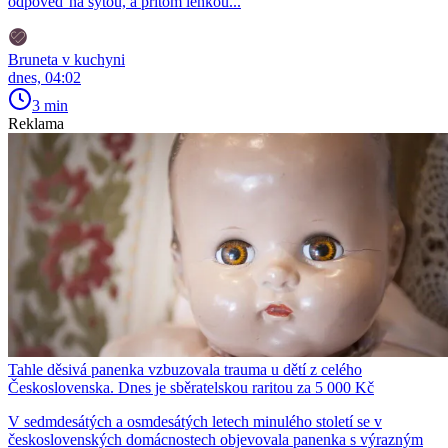
odpověď na sytou, a přitom lehkou...
Bruneta v kuchyni
dnes, 04:02
3 min
Reklama
Tahle děsivá panenka vzbuzovala trauma u dětí z celého
Československa. Dnes je sběratelskou raritou za 5 000 Kč
V sedmdesátých a osmdesátých letech minulého století se v
československých domácnostech objevovala panenka s výrazným