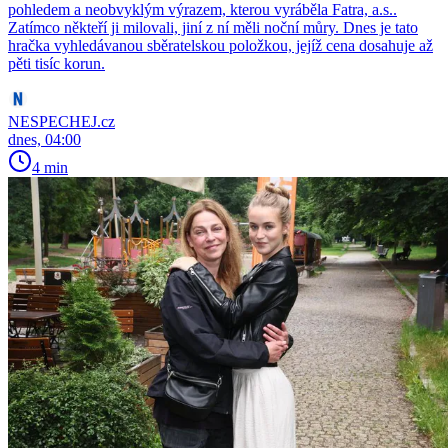
pohledem a neobvyklým výrazem, kterou vyráběla Fatra, a.s..
Zatímco někteří ji milovali, jiní z ní měli noční můry. Dnes je tato
hračka vyhledávanou sběratelskou položkou, jejíž cena dosahuje až
pěti tisíc korun.
NESPECHEJ.cz
dnes, 04:00
4 min