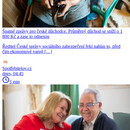
Špatné zprávy pro české důchodce. Průměrný důchod se sníží o 1
800 Kč a zase to odnesou
Ředitel České správy sociálního zabezpečení řekl nahlas to, před
čím ekonomové varují […]
Spotřebitelov.cz
dnes, 04:45
3 min