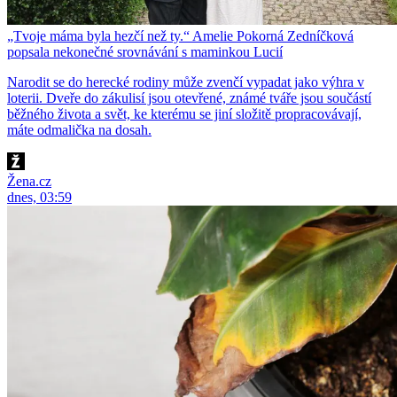
„Tvoje máma byla hezčí než ty.“ Amelie Pokorná Zedníčková
popsala nekonečné srovnávání s maminkou Lucií
Narodit se do herecké rodiny může zvenčí vypadat jako výhra v
loterii. Dveře do zákulisí jsou otevřené, známé tváře jsou součástí
běžného života a svět, ke kterému se jiní složitě propracovávají,
máte odmalička na dosah.
Žena.cz
dnes, 03:59