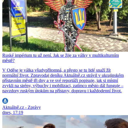
Ruské impérium tu už není. Jak se žije za války v multikulturním
městě?
V Oděse je válka všudypřítomná, a přesto se tu lidé snaží žít
normální život. Zpravodaj deníku Aktuálně.cz strávil v ukrajinském
přístavním městě tři dny a ve své reportáži popisuje, jak si místní
zvykli na sirény, výbuchy i mobilizaci, zatímco město dál funguje –
navzdory ruským útokům na přístavy, dopravu i každodenní život.
Aktuálně.cz - Zprávy
dnes, 17:19