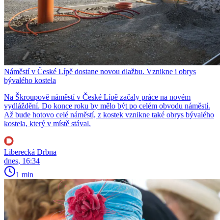
Náměstí v České Lípě dostane novou dlažbu. Vznikne i obrys
bývalého kostela
Na Škroupově náměstí v České Lípě začaly práce na novém
vydláždění. Do konce roku by mělo být po celém obvodu náměstí.
Až bude hotovo celé náměstí, z kostek vznikne také obrys bývalého
kostela, který v místě stával.
Liberecká Drbna
dnes, 16:34
1 min