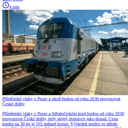
4 min
Příměstské vlaky v Praze a okolí budou od roku 2030 provozovat
České dráhy
Příměstské vlaky v Praze a Středočeském kraji budou od roku 2030
provozovat České dráhy, tedy stejný dopravce jako dosud. Cena
tendru na 30 let je 165 miliard korun. Výsledek tendru ve středu