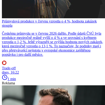
Průmyslová produkce v červnu vzrostla o 4 %, hodnota zakázek
stoupla
Českému průmyslu se v červnu 2026 dařilo. Podle údajů ČSÚ byla
produkce meziročně reálně vyšší o 4 % a ve srovnání s květnem
vzrostla o 1,2 %. Ještě výrazněji se zvýšila hodnota nových zakázek,
která meziročně vzrostla o 13,1 %. To naznačuje, že podniky mají i
přes přetrvávající nejistotu v evropské ekonomice zajištěnou
poptávku i pro další měsíce.
Trade-off
dnes, 16:22
1 min
Reklama