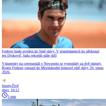
Federer bude uveden do Síně slávy. V grandslamech ho překonal
jen Djokovič, řadu rekordů stále drží
Vstupenky na ceremoniál v Newportu se vyprodaly za dvě minuty.
Roger Federer vstoupí do Mezinárodní tenisové síně slávy 29. srpna
2026.
SportyŽivě
dnes, 16:12
3 min