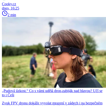
Cooky.cz
dnes, 16:25
2 min
„Pudová úzkost.“ Co s vámi udělá dron-zabiják nad hlavou? Učí se
to i Češi
Zvuk FPV dronu dokáže vyvolat mrazení v zádech i na bezpečném