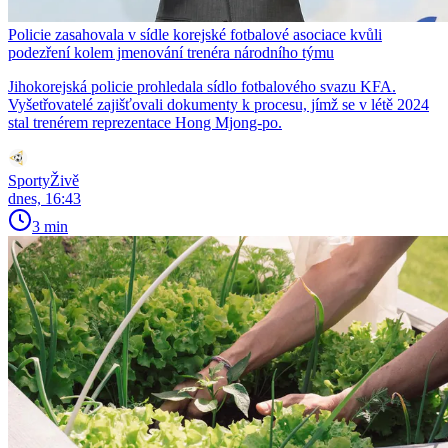
Policie zasahovala v sídle korejské fotbalové asociace kvůli
podezření kolem jmenování trenéra národního týmu
Jihokorejská policie prohledala sídlo fotbalového svazu KFA.
Vyšetřovatelé zajišťovali dokumenty k procesu, jímž se v létě 2024
stal trenérem reprezentace Hong Mjong-po.
SportyŽivě
dnes, 16:43
3 min