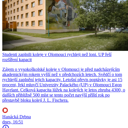
Studenti zaplnili koleje v Olomouci rychleji než loni. UP řeší
rozšíření kapacit
Zájem o vysokoškolské koleje v Olomouci je před nadcházejícím
akademickým rokem vyšší než v předchozích letech. Svědčí o tom
rychlejší zaplnění jejich kapacity. Letošní převis poptávky je asi 15
procent, řekl mluvčí Univerzity Palackého (UP) v Olomouci Egon
Havrlant. Celková kapacita lůžek na kolejích je letos zhruba 4300, o
dalších přibližně 500 míst se tento počet navýší příští rok po
přestavbě bloku kolejí J. L. Fischera.
Hanácká Drbna
dnes, 16:51