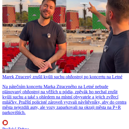
Marek Ztracený zrušil kvůli suchu ohňostroj po koncertu na Letné
Na pátečním koncertu Marka Ztraceného na Letné nebude
plánovaný ohňostroj na věžích u pódia, zpěvák ho nechal zrušit
kvůli suchu a také s ohledem na místní obyvatele a jejich zvířecí
miláčky. Pražští policisté zároveň vyzvali návštěvníky, aby do centra
města nejezdili auty, ale vozy zaparkovali na okraji města na P+R
parkovištích.