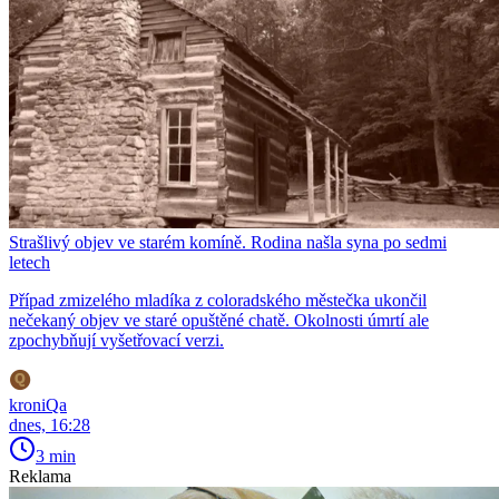
Strašlivý objev ve starém komíně. Rodina našla syna po sedmi
letech
Případ zmizelého mladíka z coloradského městečka ukončil
nečekaný objev ve staré opuštěné chatě. Okolnosti úmrtí ale
zpochybňují vyšetřovací verzi.
kroniQa
dnes, 16:28
3 min
Reklama