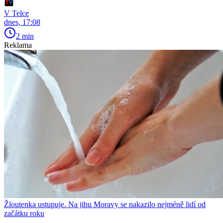
V Telce
dnes, 17:08
2 min
Reklama
Žloutenka ustupuje. Na jihu Moravy se nakazilo nejméně lidí od
začátku roku