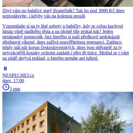
Zbyl vám po babičce starý lívanečník? Tak ho pod 3000 Kč dnes
neprodávejte, i kdyby vás na kolenou prosili
Vzpomínáte si na ty líné soboty u babičky, kdy se celou kuchyní
linula vůně sladkého těsta a na plotně tiše prskal tuk? Jeden
nenápadný pomocník, bez kterého si naši předkové nedokázali
představit víkend, dnes zažívá neuvěřitelnou renesanci. Zatímco
tehdy stál pár korun československých, dnes jsou sběratelé za ty
nejvzácnější kousky ochotni zaplatit i přes tři tisíce. Možná se i vám
na půdě skrývá poklad, o kterém nemáte ani tušení.
NESPECHEJ.cz
dnes, 17:00
3 min