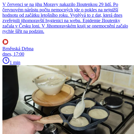
V červenci se na jihu Moravy nakazilo žloutenkou 29 lidí. Po
červnovém nárůstu počtu nemocných jde o pokles na nejnižší
hodnotu od začátku letošního roku. Vyplývá to z dat, která dnes
zveřejnili jihomoravští hygienici na webu. Epidemie žloutenky
začala v Česku loni. V Jihomoravském kraji se onemocnění začalo
rychle šířit na podzim.
Brněnská Drbna
dnes, 17:00
1 min