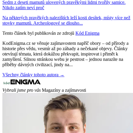
Sedm z deseti mamutů ulovených pravěkými lidmi tvořily samice.
Nikdo zatím neví proč
Na některých pravěkých nalezištích leží kosti desítek, místy více než
stovky mamutů. Archeologové se dlouho...
Tento článek byl publikován ze zdrojů
Kód Enigma
KodEnigma.cz se věnuje zajímavostem napříč obory – od přírody a
historie přes vědu, vesmír až po záhady a nečekané objevy. Články
otevírají témata, která dokážou překvapit, inspirovat i přimět k
zamyšlení. Silnou stránkou webu je pestrost – jednou narazíte na
příběhy dávných civilizací, jindy na...
Všechny články tohoto autora →
Vybrali jsme pro vás
Magazíny a zajímavosti