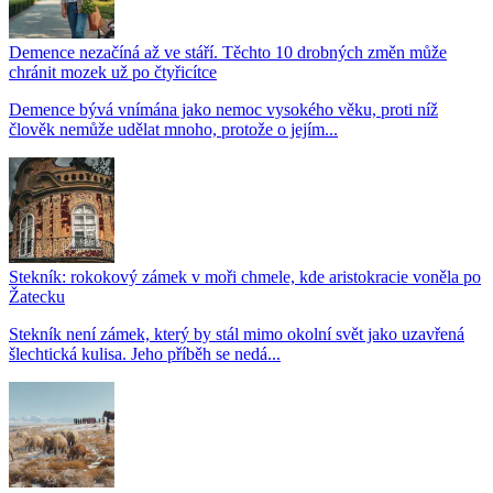
Demence nezačíná až ve stáří. Těchto 10 drobných změn může
chránit mozek už po čtyřicítce
Demence bývá vnímána jako nemoc vysokého věku, proti níž
člověk nemůže udělat mnoho, protože o jejím...
Stekník: rokokový zámek v moři chmele, kde aristokracie voněla po
Žatecku
Stekník není zámek, který by stál mimo okolní svět jako uzavřená
šlechtická kulisa. Jeho příběh se nedá...