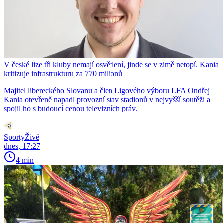
V české lize tři kluby nemají osvětlení, jinde se v zimě netopí. Kania
kritizuje infrastrukturu za 770 milionů
Majitel libereckého Slovanu a člen Ligového výboru LFA Ondřej
Kania otevřeně napadl provozní stav stadionů v nejvyšší soutěži a
spojil ho s budoucí cenou televizních práv.
SportyŽivě
dnes, 17:27
4 min