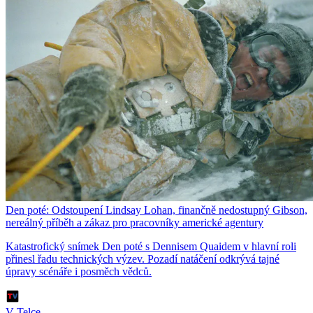
Den poté: Odstoupení Lindsay Lohan, finančně nedostupný Gibson,
nereálný příběh a zákaz pro pracovníky americké agentury
Katastrofický snímek Den poté s Dennisem Quaidem v hlavní roli
přinesl řadu technických výzev. Pozadí natáčení odkrývá tajné
úpravy scénáře i posměch vědců.
V Telce