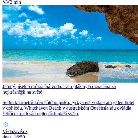
2 min
Jemný písek a průzračná voda. Tato pláž byla označena za
nejkrásnější na světě
Sedm kilometrů křemičitého písku, tyrkysová voda a ani jeden hotel
v dohledu. Whitehaven Beach v australském Queenslandu ovládla
žebříček padesáti nejlepších pláží světa.
VědaŽivě.cz
dnes, 16:50