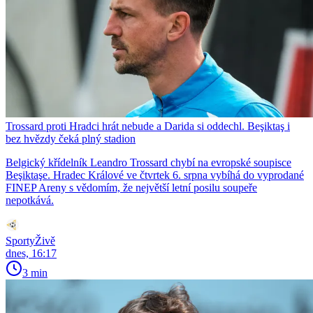
Trossard proti Hradci hrát nebude a Darida si oddechl. Beşiktaş i
bez hvězdy čeká plný stadion
Belgický křídelník Leandro Trossard chybí na evropské soupisce
Beşiktaşe. Hradec Králové ve čtvrtek 6. srpna vybíhá do vyprodané
FINEP Areny s vědomím, že největší letní posilu soupeře
nepotkává.
SportyŽivě
dnes, 16:17
3 min