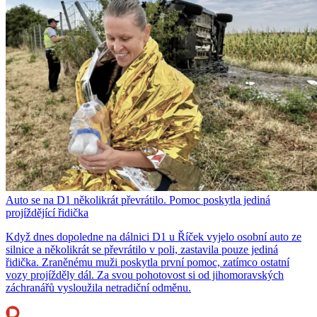
Auto se na D1 několikrát převrátilo. Pomoc poskytla jediná
projíždějící řidička
Když dnes dopoledne na dálnici D1 u Říček vyjelo osobní auto ze
silnice a několikrát se převrátilo v poli, zastavila pouze jediná
řidička. Zraněnému muži poskytla první pomoc, zatímco ostatní
vozy projížděly dál. Za svou pohotovost si od jihomoravských
záchranářů vysloužila netradiční odměnu.