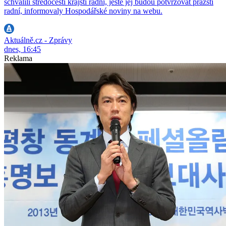
schválili středočeští krajští radní, ještě jej budou potvrzovat pražští
radní, informovaly Hospodářské noviny na webu.
Aktuálně.cz - Zprávy
dnes, 16:45
Reklama