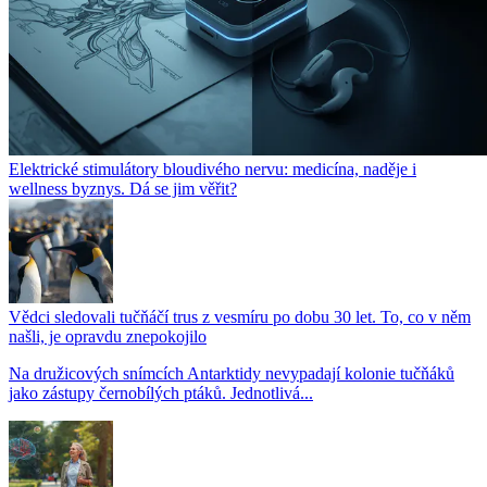
Elektrické stimulátory bloudivého nervu: medicína, naděje i
wellness byznys. Dá se jim věřit?
Vědci sledovali tučňáčí trus z vesmíru po dobu 30 let. To, co v něm
našli, je opravdu znepokojilo
Na družicových snímcích Antarktidy nevypadají kolonie tučňáků
jako zástupy černobílých ptáků. Jednotlivá...