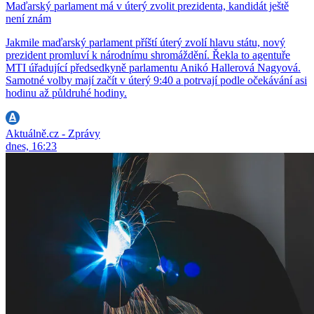
Maďarský parlament má v úterý zvolit prezidenta, kandidát ještě
není znám
Jakmile maďarský parlament příští úterý zvolí hlavu státu, nový
prezident promluví k národnímu shromáždění. Řekla to agentuře
MTI úřadující předsedkyně parlamentu Anikó Hallerová Nagyová.
Samotné volby mají začít v úterý 9:40 a potrvají podle očekávání asi
hodinu až půldruhé hodiny.
Aktuálně.cz - Zprávy
dnes, 16:23