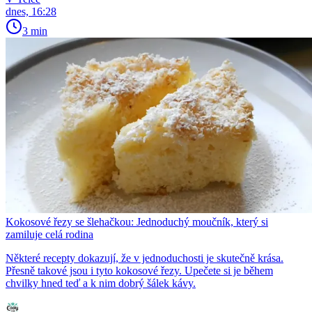
dnes, 16:28
3 min
Kokosové řezy se šlehačkou: Jednoduchý moučník, který si
zamiluje celá rodina
Některé recepty dokazují, že v jednoduchosti je skutečně krása.
Přesně takové jsou i tyto kokosové řezy. Upečete si je během
chvilky hned teď a k nim dobrý šálek kávy.