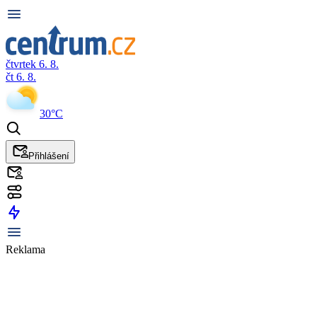
čtvrtek 6. 8.
čt 6. 8.
30°C
Přihlášení
Reklama