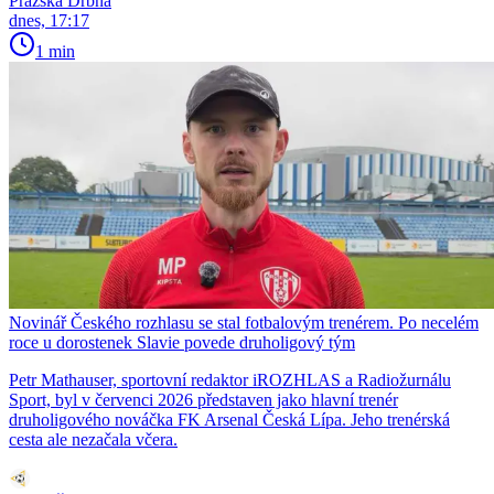
Pražská Drbna
dnes, 17:17
1 min
Novinář Českého rozhlasu se stal fotbalovým trenérem. Po necelém
roce u dorostenek Slavie povede druholigový tým
Petr Mathauser, sportovní redaktor iROZHLAS a Radiožurnálu
Sport, byl v červenci 2026 představen jako hlavní trenér
druholigového nováčka FK Arsenal Česká Lípa. Jeho trenérská
cesta ale nezačala včera.