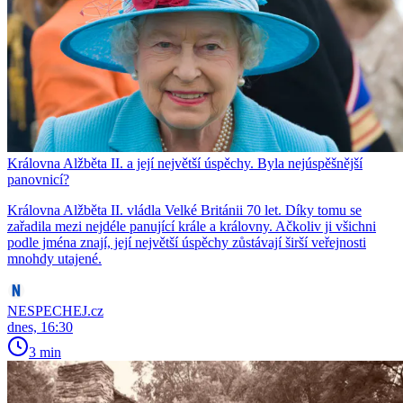
Královna Alžběta II. a její největší úspěchy. Byla nejúspěšnější
panovnicí?
Královna Alžběta II. vládla Velké Británii 70 let. Díky tomu se
zařadila mezi nejdéle panující krále a královny. Ačkoliv ji všichni
podle jména znají, její největší úspěchy zůstávají širší veřejnosti
mnohdy utajené.
NESPECHEJ.cz
dnes, 16:30
3 min