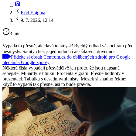
Kód Enigma
9. 7. 2026, 12:14
3 min
Vypadá to přesně, ale dává to smysl? Rychlý odhad vás ochrání před
nesmysly. Sanity chek je jednoduchá ale šikovná dovednost
Přidejte si obsah Centrum.cz do oblíbených zdrojů pro Google
hledání a Google zprávy
Některá čísla vypadají přesvědčivě jen proto, že jsou napsaná
sebejistě. Miliardy v titulku. Procenta v grafu. Přesné hodnoty v
prezentaci. Tabulka s desetinnými místy. Mozek si snadno řekne:
když to vypadá tak přesně, asi to bude pravda.