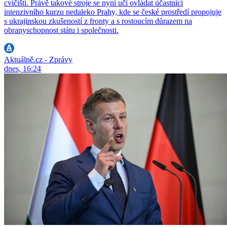
cvičišti. Právě takové stroje se nyní učí ovládat účastníci
intenzivního kurzu nedaleko Prahy, kde se české prostředí propojuje
s ukrajinskou zkušeností z fronty a s rostoucím důrazem na
obranyschopnost státu i společnosti.
Aktuálně.cz - Zprávy
dnes, 16:24