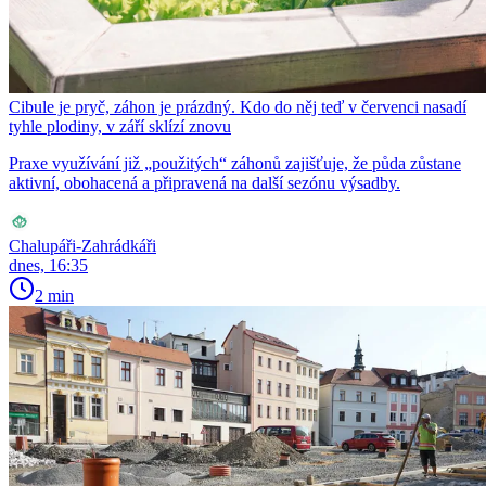
Cibule je pryč, záhon je prázdný. Kdo do něj teď v červenci nasadí
tyhle plodiny, v září sklízí znovu
Praxe využívání již „použitých“ záhonů zajišťuje, že půda zůstane
aktivní, obohacená a připravená na další sezónu výsadby.
Chalupáři-Zahrádkáři
dnes, 16:35
2 min