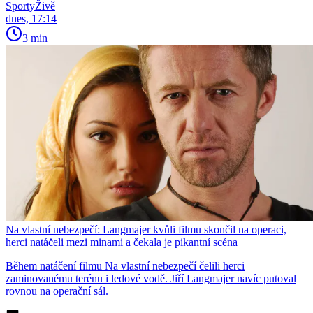
SportyŽivě
dnes, 17:14
3 min
Na vlastní nebezpečí: Langmajer kvůli filmu skončil na operaci,
herci natáčeli mezi minami a čekala je pikantní scéna
Během natáčení filmu Na vlastní nebezpečí čelili herci
zaminovanému terénu i ledové vodě. Jiří Langmajer navíc putoval
rovnou na operační sál.