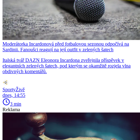
Moderátorka Incardonová před fotbalovou sezonou odpočívá na
Sardinii. Fanoušci reagují na její outfit v zelených šatech
Italská tvář DAZN Eleonora Incardona zveřejnila příspěvek v
elegantních zelených šatech, pod kterým se okamžitě rozjela vlna
obdivných komentářů.
SportyŽivě
dnes, 14:55
3 min
Reklama