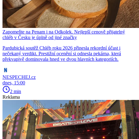
Zapomeňte na Penam i na Odkolek. Nejlepší cenově přijatelný
chléb v Česku je úplně od jiné značky
Pardubická soutěž Chléb roku 2026 přinesla rekordní účast i
nečekaný verdikt. Prestižní ocenění si odnesla pekárna, která
překvapivě dominovala hned ve dvou hlavních kategoriích.
NESPECHEJ.cz
dnes, 15:00
2 min
Reklama