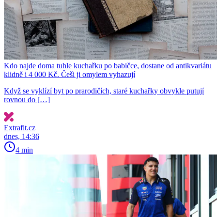
Kdo najde doma tuhle kuchařku po babičce, dostane od antikvariátu
klidně i 4 000 Kč. Češi ji omylem vyhazují
Když se vyklízí byt po prarodičích, staré kuchařky obvykle putují
rovnou do […]
Extrafit.cz
dnes, 14:36
4 min