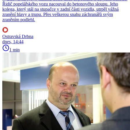
Řidič popelářského vozu nacouval do betonového sloupu. Jeho
kolega, který stál na stupačce v zadní části vozidla, utrpěl vážná
zranění hlavy a trupu. Přes veškerou snahu záchranářů svým
zraněním podlehl.
Ostravská Drbna
dnes, 14:44
1 min