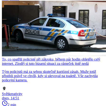
To, co spatřili policisté při zákroku, během pár hodin obletělo celý
internet. Zloděj si tuto bizarní situaci za rámeček jistě nedá
Tým policistů má za sebou skutečně kuriózní zásah. Muže totiž
přistihli právě ve chvíli, kdy si ulevoval na toaletě. Vše zachytila
policejní kamera.
Světkreativity
dnes, 14:51
2 min