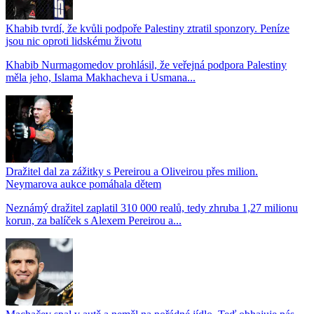
Khabib tvrdí, že kvůli podpoře Palestiny ztratil sponzory. Peníze
jsou nic oproti lidskému životu
Khabib Nurmagomedov prohlásil, že veřejná podpora Palestiny
měla jeho, Islama Makhacheva i Usmana...
Dražitel dal za zážitky s Pereirou a Oliveirou přes milion.
Neymarova aukce pomáhala dětem
Neznámý dražitel zaplatil 310 000 realů, tedy zhruba 1,27 milionu
korun, za balíček s Alexem Pereirou a...