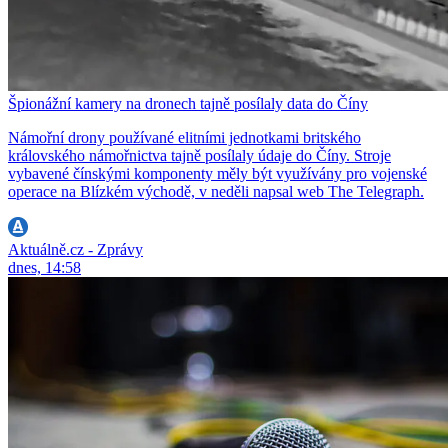
Špionážní kamery na dronech tajně posílaly data do Číny
Námořní drony používané elitními jednotkami britského
královského námořnictva tajně posílaly údaje do Číny. Stroje
vybavené čínskými komponenty měly být využívány pro vojenské
operace na Blízkém východě, v neděli napsal web The Telegraph.
Aktuálně.cz - Zprávy
dnes, 14:58