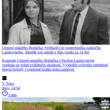
Utrpení mladého Boháčka: Svlékající se zootechnička zaskočila
Landovského, Menšík roli odmítl a film vznikl za 14 dní
Komedie Utrpení mladého Boháčka s Pavlem Landovským
vznikala za velmi zvláštních okolností. Výsledek ovlivnilo odmítnutí
hlavní hvězdy i extrémně krátká doba natáčení.
V Telce
dnes, 14:54
3 min