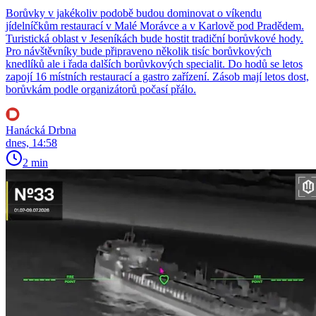
Borůvky v jakékoliv podobě budou dominovat o víkendu
jídelníčkům restaurací v Malé Morávce a v Karlově pod Pradědem.
Turistická oblast v Jeseníkách bude hostit tradiční borůvkové hody.
Pro návštěvníky bude připraveno několik tisíc borůvkových
knedlíků ale i řada dalších borůvkových specialit. Do hodů se letos
zapojí 16 místních restaurací a gastro zařízení. Zásob mají letos dost,
borůvkám podle organizátorů počasí přálo.
Hanácká Drbna
dnes, 14:58
2 min