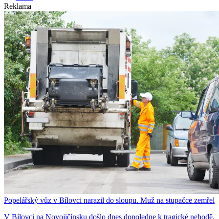
Reklama
Popelářský vůz v Bílovci narazil do sloupu. Muž na stupačce zemřel
V Bílovci na Novojičínsku došlo dnes dopoledne k tragické nehodě.