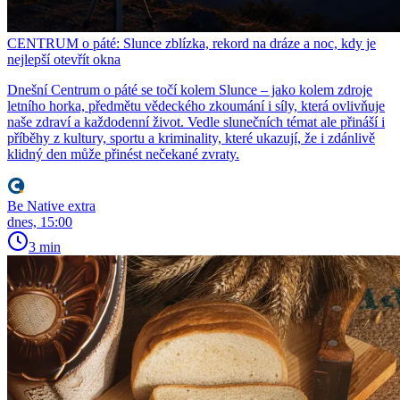
CENTRUM o páté: Slunce zblízka, rekord na dráze a noc, kdy je
nejlepší otevřít okna
Dnešní Centrum o páté se točí kolem Slunce – jako kolem zdroje
letního horka, předmětu vědeckého zkoumání i síly, která ovlivňuje
naše zdraví a každodenní život. Vedle slunečních témat ale přináší i
příběhy z kultury, sportu a kriminality, které ukazují, že i zdánlivě
klidný den může přinést nečekané zvraty.
Be Native extra
dnes, 15:00
3 min