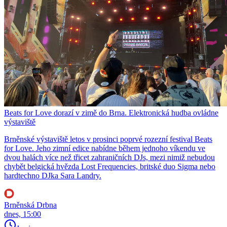
Beats for Love dorazí v zimě do Brna. Elektronická hudba ovládne
výstaviště
Brněnské výstaviště letos v prosinci poprvé rozezní festival Beats
for Love. Jeho zimní edice nabídne během jednoho víkendu ve
dvou halách více než třicet zahraničních DJs, mezi nimiž nebudou
chybět belgická hvězda Lost Frequencies, britské duo Sigma nebo
hardtechno DJka Sara Landry.
Brněnská Drbna
dnes, 15:00