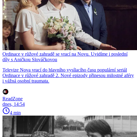
Ordinace v růžové zahradě se vrací na Novu. Uvidíme i poslední
díly s Aničkou Slováčkovou
Televize Nova vrací do hlavního vysílacího času populární seriál
Ordinace v růžové zahradě 2. Nové epizody přinesou milostné aféry
i vážná osobní traumata.
ReadZone
dnes, 14:54
4 min