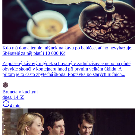
Kdo má doma tenhle mlýnek na kávu po babičce, ať ho nevyhazuje.
Sběratelé za něj platí i 10 000 Kč
Zaprášený kávový mlýnek schovaný v zadní zásuvce nebo na půdě
obvykle skončí v kontejneru hned při prvním velkém úklidu. A
přitom je to často zbytečná škoda. Poptávka po starých ručních...
Bruneta v kuchyni
dnes, 14:55
4 min