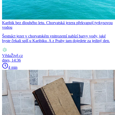
Karibik bez dlouhého letu. Chorvatská jezera překvapují tyrkysovou
vodou
Šestnáct jezer v chorvatském vnitrozemí nabízí barvy vody, jaké
byste čekali spíš u Karibiku. A z Prahy tam dojedete za jediný den.
VědaŽivě.cz
dnes, 14:36
4 min