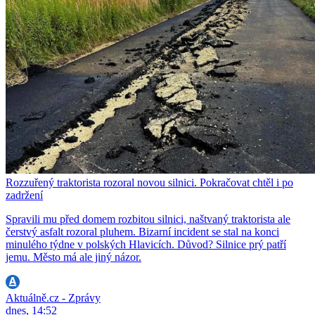
Rozzuřený traktorista rozoral novou silnici. Pokračovat chtěl i po
zadržení
Spravili mu před domem rozbitou silnici, naštvaný traktorista ale
čerstvý asfalt rozoral pluhem. Bizarní incident se stal na konci
minulého týdne v polských Hlavicích. Důvod? Silnice prý patří
jemu. Město má ale jiný názor.
Aktuálně.cz - Zprávy
dnes, 14:52