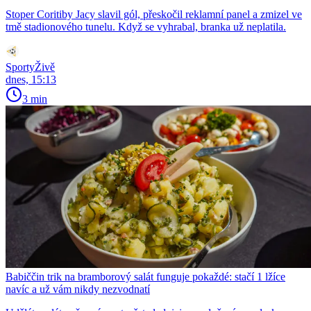
Stoper Coritiby Jacy slavil gól, přeskočil reklamní panel a zmizel ve
tmě stadionového tunelu. Když se vyhrabal, branka už neplatila.
SportyŽivě
dnes, 15:13
3 min
Babiččin trik na bramborový salát funguje pokaždé: stačí 1 lžíce
navíc a už vám nikdy nezvodnatí