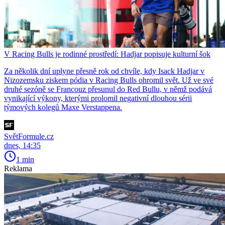
V Racing Bulls je rodinné prostředí: Hadjar popisuje kulturní šok
Za několik dní uplyne přesně rok od chvíle, kdy Isack Hadjar v
Nizozemsku ziskem pódia v Racing Bulls ohromil svět. Už ve své
druhé sezóně se Francouz přesunul do Red Bullu, v němž podává
vynikající výkony, kterými prolomil negativní dlouhou sérii
týmových kolegů Maxe Verstappena.
SvětFormule.cz
dnes, 14:35
1 min
Reklama