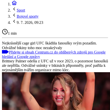
Sport
Bojové sporty
9. 7. 2026, 09:23
1 min
Nejkrásnější cage girl UFC škádlila fanoušky svým pozadím.
Odvážné bikiny toho moc nezakrývaly
Přidejte si obsah Centrum.cz do oblíbených zdrojů pro Google
hledání a Google zprávy
Brittney Palmer odešla z UFC už v roce 2023, o pozornost fanoušků
ale nepřišla. Odvážné snímky v bikinách připomněly, proč patřila k
nejznámějším tvářím organizace mimo klec.