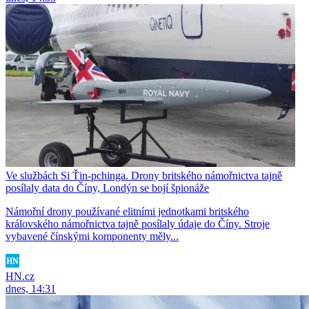
Ve službách Si Ťin-pchinga. Drony britského námořnictva tajně
posílaly data do Číny, Londýn se bojí špionáže
Námořní drony používané elitními jednotkami britského
královského námořnictva tajně posílaly údaje do Číny. Stroje
vybavené čínskými komponenty měly...
HN.cz
dnes, 14:31