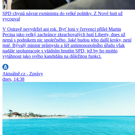
SPD chystá návrat exministra do velké politiky. Z Nové huti už
vycouval
V Ostravě nevydržel ani rok. Byť loni v červenci přišel Martin
Pecina jako velký zachránce zkrachovalých hutí Liberty, dnes už
nemá s podnikem nic společného. Jaké budou jeho další kroky, není
jisté. Bývalý ministr průmyslu a šéf antimonopolního úřadu však
nadále spolupracuje s vládním hnutím SPD, jež by ho mohlo
vytáhnout jako svého kandidáta na důležitou funkci.
Aktuálně.cz - Zprávy
dnes, 14:38