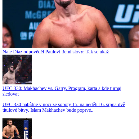
Nate Diaz odpověděl Paulovi třemi slovy: Tak se ukaž
UFC 330: Makhachev vs. Garry. Program, karta a kde turnaj
sledovat
UFC 330 nabídne v noci ze soboty 15. na neděli 16. srpna dvě
titulové bitvy. Islam Makhachev bude poprvé...