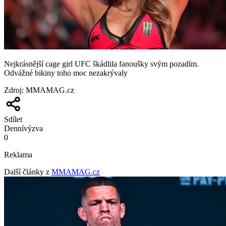
Nejkrásnější cage girl UFC škádlila fanoušky svým pozadím.
Odvážné bikiny toho moc nezakrývaly
Zdroj
:
MMAMAG.cz
Sdílet
Denní
výzva
0
Reklama
Další články z
MMAMAG.cz