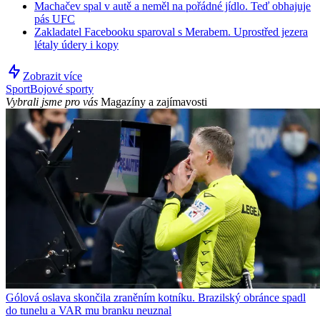
Machačev spal v autě a neměl na pořádné jídlo. Teď obhajuje
pás UFC
Zakladatel Facebooku sparoval s Merabem. Uprostřed jezera
létaly údery i kopy
Zobrazit více
Sport
Bojové sporty
Vybrali jsme pro vás
Magazíny a zajímavosti
Gólová oslava skončila zraněním kotníku. Brazilský obránce spadl
do tunelu a VAR mu branku neuznal