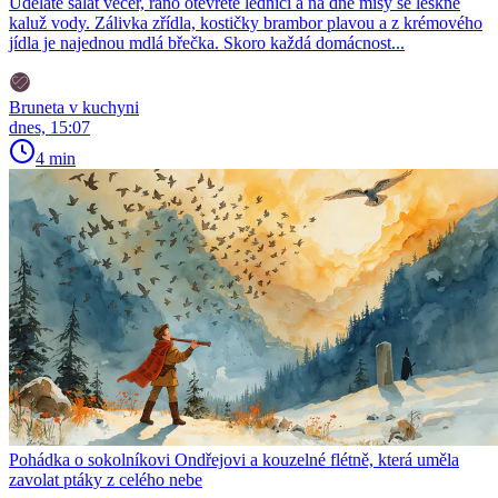
Uděláte salát večer, ráno otevřete lednici a na dně mísy se leskne
kaluž vody. Zálivka zřídla, kostičky brambor plavou a z krémového
jídla je najednou mdlá břečka. Skoro každá domácnost...
Bruneta v kuchyni
dnes, 15:07
4 min
Pohádka o sokolníkovi Ondřejovi a kouzelné flétně, která uměla
zavolat ptáky z celého nebe