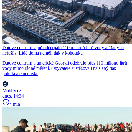
Datové centrum tajně odčerpalo 110 milionů litrů vody a úřady to
neřešily. Lidé doma neměli tlak v kohoutku
Datové centrum v americké Georgii odebralo přes 110 milionů litrů
vody mimo řádné měření. Obyvatelé si stěžovali na slabý tlak,
pokuta ale nepřišla.
Mobify.cz
dnes, 14:34
4 min