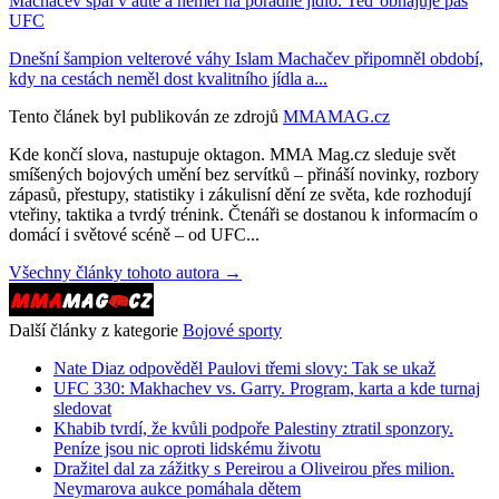
Machačev spal v autě a neměl na pořádné jídlo. Teď obhajuje pás
UFC
Dnešní šampion velterové váhy Islam Machačev připomněl období,
kdy na cestách neměl dost kvalitního jídla a...
Tento článek byl publikován ze zdrojů
MMAMAG.cz
Kde končí slova, nastupuje oktagon. MMA Mag.cz sleduje svět
smíšených bojových umění bez servítků – přináší novinky, rozbory
zápasů, přestupy, statistiky i zákulisní dění ze světa, kde rozhodují
vteřiny, taktika a tvrdý trénink. Čtenáři se dostanou k informacím o
domácí i světové scéně – od UFC...
Všechny články tohoto autora →
Další články z kategorie
Bojové sporty
Nate Diaz odpověděl Paulovi třemi slovy: Tak se ukaž
UFC 330: Makhachev vs. Garry. Program, karta a kde turnaj
sledovat
Khabib tvrdí, že kvůli podpoře Palestiny ztratil sponzory.
Peníze jsou nic oproti lidskému životu
Dražitel dal za zážitky s Pereirou a Oliveirou přes milion.
Neymarova aukce pomáhala dětem