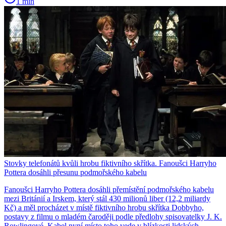
1 min
Stovky telefonátů kvůli hrobu fiktivního skřítka. Fanoušci Harryho
Pottera dosáhli přesunu podmořského kabelu
Fanoušci Harryho Pottera dosáhli přemístění podmořského kabelu
mezi Británií a Irskem, který stál 430 milionů liber (12,2 miliardy
Kč) a měl procházet v místě fiktivního hrobu skřítka Dobbyho,
postavy z filmu o mladém čaroději podle předlohy spisovatelky J. K.
Rowlingové. Kabel nyní místo toho vede v blízkosti lidských