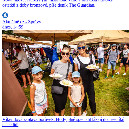
ostatků z doby bronzové, píše deník The Guardian.
Aktuálně.cz - Zprávy
dnes, 14:59
Víkendová záplava borůvek. Hody plné specialit lákají do Jeseníků
tisíce lidí