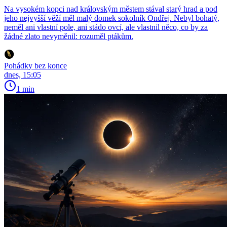
Na vysokém kopci nad královským městem stával starý hrad a pod
jeho nejvyšší věží měl malý domek sokolník Ondřej. Nebyl bohatý,
neměl ani vlastní pole, ani stádo ovcí, ale vlastnil něco, co by za
žádné zlato nevyměnil: rozuměl ptákům.
Pohádky bez konce
dnes, 15:05
1 min