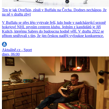
Ten je jak Ovečkin, zírali v Buffalu na Čecha. Dodnes nechápou, že
na ně v draftu zbyl
V Buffalu se přes léto vytrvale řeší, kdo bude v nadcházející sezoně
hokejové NHL prvním centrem klubu. Jedním z kandidátů je Jiří
Kulich, kterému Sabres do budoucna hodně věří. V draftu 2022 se
přitom smiřovali s tím, že jim českou naději vyfoukne konkurence.
Aktuálně.cz - Sport
dnes, 06:00