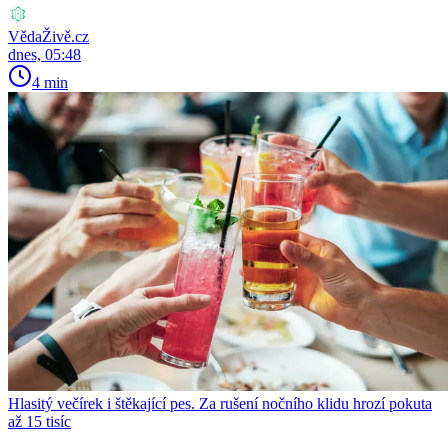
VědaŽivě.cz
dnes, 05:48
4 min
Hlasitý večírek i štěkající pes. Za rušení nočního klidu hrozí pokuta
až 15 tisíc