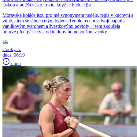
láskou a potěší vás o to víc, když je budete jíst
Moravské koláče jsou pro mě synonymem neděle, tepla v kuchyni a
vůně, která se táhne celým bytem. Tenhle recept s dvojí náplní -
vanilkovým tvarohem a švestkovými povidly - jsem zkoušela
poprvé před pár lety a od té doby ho nepouštím z ruky.
Cooky.cz
dnes, 06:19
5 min