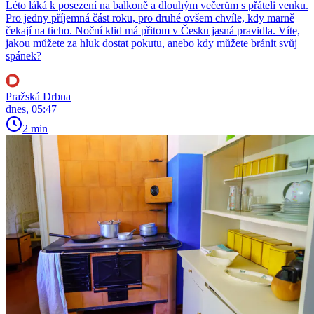
Léto láká k posezení na balkoně a dlouhým večerům s přáteli venku.
Pro jedny příjemná část roku, pro druhé ovšem chvíle, kdy marně
čekají na ticho. Noční klid má přitom v Česku jasná pravidla. Víte,
jakou můžete za hluk dostat pokutu, anebo kdy můžete bránit svůj
spánek?
Pražská Drbna
dnes, 05:47
2 min