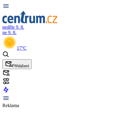
neděle 9. 8.
ne 9. 8.
17°C
Přihlášení
Reklama