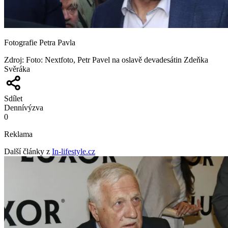
Fotografie Petra Pavla
Zdroj
:
Foto: Nextfoto, Petr Pavel na oslavě devadesátin Zdeňka
Svěráka
Sdílet
Denní
výzva
0
Reklama
Další články z
In-lifestyle.cz