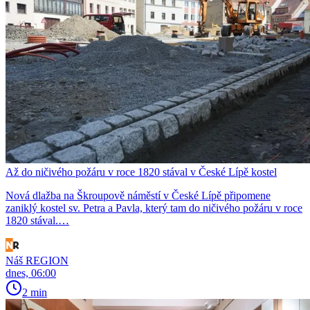
Až do ničivého požáru v roce 1820 stával v České Lípě kostel
Nová dlažba na Škroupově náměstí v České Lípě připomene
zaniklý kostel sv. Petra a Pavla, který tam do ničivého požáru v roce
1820 stával.…
Náš REGION
dnes, 06:00
2 min