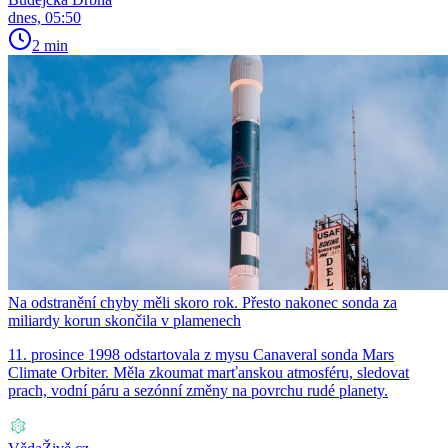
dnes, 05:50
2 min
Na odstranění chyby měli skoro rok. Přesto nakonec sonda za
miliardy korun skončila v plamenech
11. prosince 1998 odstartovala z mysu Canaveral sonda Mars
Climate Orbiter. Měla zkoumat marťanskou atmosféru, sledovat
prach, vodní páru a sezónní změny na povrchu rudé planety.