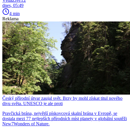
VědaŽivě.cz
dnes, 05:49
4 min
Reklama
Český přírodní útvar zaujal svět. Brzy by mohl získat titul nového
divu světa. UNESCO je ale proti
Pravčická brána, největší pískovcová skalní brána v Evropě, se
dostala mezi 77 nejlepších přírodních míst planety v globální soutěži
New7Wonders of Nature.