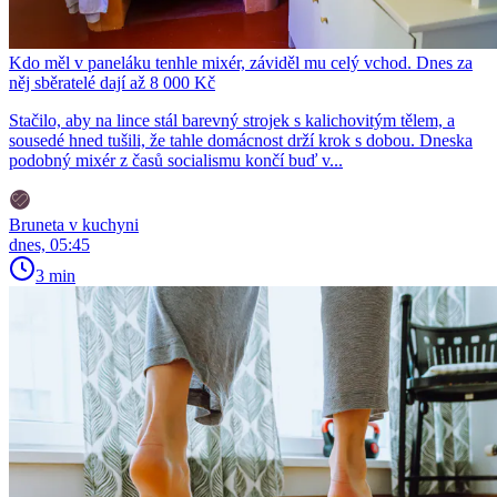
Kdo měl v paneláku tenhle mixér, záviděl mu celý vchod. Dnes za
něj sběratelé dají až 8 000 Kč
Stačilo, aby na lince stál barevný strojek s kalichovitým tělem, a
sousedé hned tušili, že tahle domácnost drží krok s dobou. Dneska
podobný mixér z časů socialismu končí buď v...
Bruneta v kuchyni
dnes, 05:45
3 min