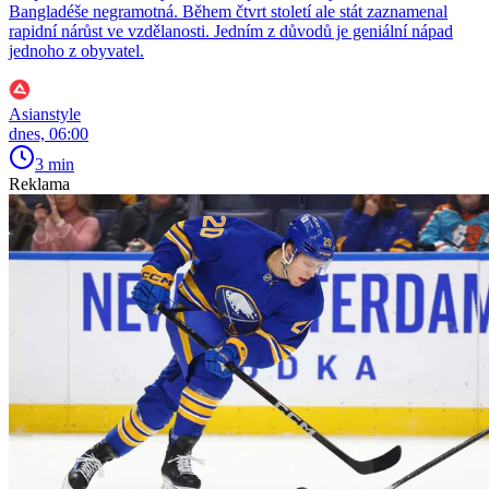
Bangladéše negramotná. Během čtvrt století ale stát zaznamenal
rapidní nárůst ve vzdělanosti. Jedním z důvodů je geniální nápad
jednoho z obyvatel.
Asianstyle
dnes, 06:00
3 min
Reklama