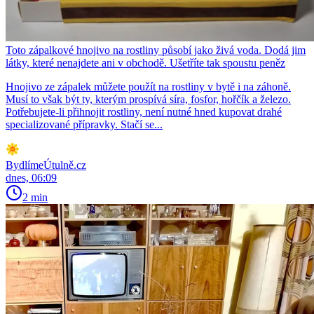
Toto zápalkové hnojivo na rostliny působí jako živá voda. Dodá jim
látky, které nenajdete ani v obchodě. Ušetříte tak spoustu peněz
Hnojivo ze zápalek můžete použít na rostliny v bytě i na záhoně.
Musí to však být ty, kterým prospívá síra, fosfor, hořčík a železo.
Potřebujete-li přihnojit rostliny, není nutné hned kupovat drahé
specializované přípravky. Stačí se...
BydlímeÚtulně.cz
dnes, 06:09
2 min