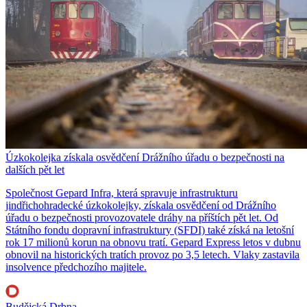
Úzkokolejka získala osvědčení Drážního úřadu o bezpečnosti na
dalších pět let
Společnost Gepard Infra, která spravuje infrastrukturu
jindřichohradecké úzkokolejky, získala osvědčení od Drážního
úřadu o bezpečnosti provozovatele dráhy na příštích pět let. Od
Státního fondu dopravní infrastruktury (SFDI) také získá na letošní
rok 17 milionů korun na obnovu tratí. Gepard Express letos v dubnu
obnovil na historických tratích provoz po 3,5 letech. Vlaky zastavila
insolvence předchozího majitele.
Budějcká Drbna