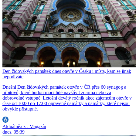
Den židovských památek dnes otevře v Česku i místa, kam se jinak
nepodíváte
Dnešní Den židovských památek otevře v ČR přes 60 synagog a
hřbitovů, které budou moci lidé navštívit zdarma nebo za
dobrovolné vstupné. Letošní devátý ročník akce zájemcům otevře v
čase od 10:00 do 17:00 opravené památky a památky, které nejsou
obvykle přístupné.
Aktuálně.cz - Magazín
dnes, 05:39