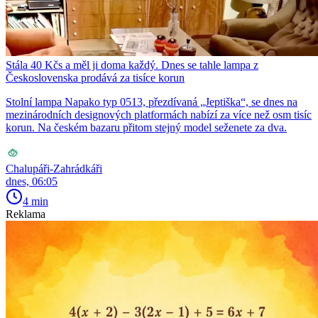
Stála 40 Kčs a měl ji doma každý. Dnes se tahle lampa z
Československa prodává za tisíce korun
Stolní lampa Napako typ 0513, přezdívaná „Jeptiška“, se dnes na
mezinárodních designových platformách nabízí za více než osm tisíc
korun. Na českém bazaru přitom stejný model seženete za dva.
Chalupáři-Zahrádkáři
dnes, 06:05
4 min
Reklama