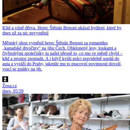
Klid a vůně dřeva. Herec Štěpán Benoni ukázal bydlení, které by
dnes už za nic nevyměnil
Městský shon vyměnil herec Štěpán Benoni za romantiku
„kanadské divočiny“ na jihu Čech. Obklopený lesy, loukami a
čtyřnohými společníky tu našel přesně to, co mu ve městě chybí –
klid a prostor zpomalit. A i když kvůli práci pravidelně usedá do
auta a vyráží do Prahy, jakmile mu to pracovní povinnosti dovolí,
vrací se zpátky na jih.
Žena.cz
dnes, 05:59