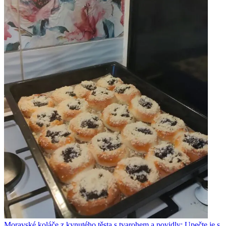
Moravské koláče z kynutého těsta s tvarohem a povidly: Upečte je s