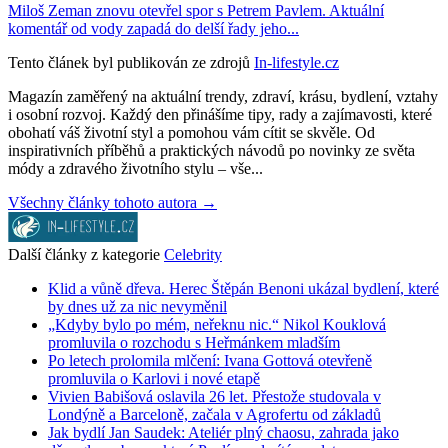
Miloš Zeman znovu otevřel spor s Petrem Pavlem. Aktuální
komentář od vody zapadá do delší řady jeho...
Tento článek byl publikován ze zdrojů
In-lifestyle.cz
Magazín zaměřený na aktuální trendy, zdraví, krásu, bydlení, vztahy
i osobní rozvoj. Každý den přinášíme tipy, rady a zajímavosti, které
obohatí váš životní styl a pomohou vám cítit se skvěle. Od
inspirativních příběhů a praktických návodů po novinky ze světa
módy a zdravého životního stylu – vše...
Všechny články tohoto autora →
Další články z kategorie
Celebrity
Klid a vůně dřeva. Herec Štěpán Benoni ukázal bydlení, které
by dnes už za nic nevyměnil
„Kdyby bylo po mém, neřeknu nic.“ Nikol Kouklová
promluvila o rozchodu s Heřmánkem mladším
Po letech prolomila mlčení: Ivana Gottová otevřeně
promluvila o Karlovi i nové etapě
Vivien Babišová oslavila 26 let. Přestože studovala v
Londýně a Barceloně, začala v Agrofertu od základů
Jak bydlí Jan Saudek: Ateliér plný chaosu, zahrada jako