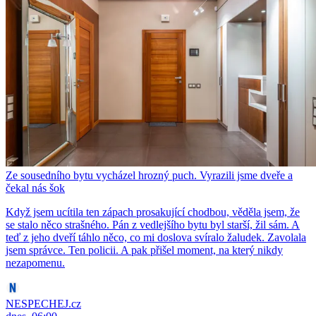
Ze sousedního bytu vycházel hrozný puch. Vyrazili jsme dveře a
čekal nás šok
Když jsem ucítila ten zápach prosakující chodbou, věděla jsem, že
se stalo něco strašného. Pán z vedlejšího bytu byl starší, žil sám. A
teď z jeho dveří táhlo něco, co mi doslova svíralo žaludek. Zavolala
jsem správce. Ten policii. A pak přišel moment, na který nikdy
nezapomenu.
NESPECHEJ.cz