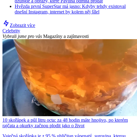
džungle a obrazy, které Pavlína odmítá prodat
Hvězda první SuperStar má jasno: Kdyby tehdy existoval
dnešní Instagram, internet by kolem něj šílel
Zobrazit více
Celebrity
Vybrali jsme pro vás
Magazíny a zajímavosti
10 skořápek a půl litru octa: za 48 hodin máte hnojivo, po kterém
rajčata a okurky začnou plodit jako o život
Vaječná skořápka je z 95 % uhličitan vápenatý, surovina, kterou