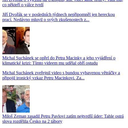
co někteří o válce tvrdí
Jiří Dvořák se v posledních týdnech nepřipomněl jen hereckou
prací. Nedávno mluvil o svých zkušenostech z...
Michal Suchánek se opřel do Petra Macinky a jeho vyjádření o
klimatické krizi: Tímto videem mu udělal obří ostudu
Michal Suchánek zveřejnil video s bundou vybavenou větráčky a
připojil ironický vzkaz Petru Macinkovi. Za...
Miloš Zeman zasadil Petru Pavlovi zatím nejtvrdší úder: Tahle ostrá
slova rozdělila Česko na 2 tábory