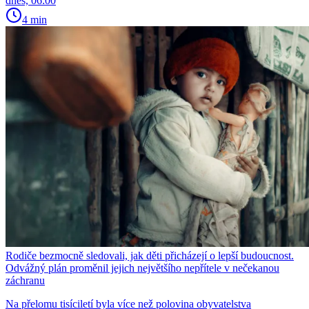
dnes, 06:00
4 min
Rodiče bezmocně sledovali, jak děti přicházejí o lepší budoucnost.
Odvážný plán proměnil jejich největšího nepřítele v nečekanou
záchranu
Na přelomu tisíciletí byla více než polovina obyvatelstva