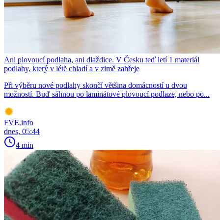
Ani plovoucí podlaha, ani dlaždice. V Česku teď letí 1 materiál
podlahy, který v létě chladí a v zimě zahřeje
Při výběru nové podlahy skončí většina domácností u dvou
možností. Buď sáhnou po laminátové plovoucí podlaze, nebo po...
FVE.info
dnes, 05:44
4 min