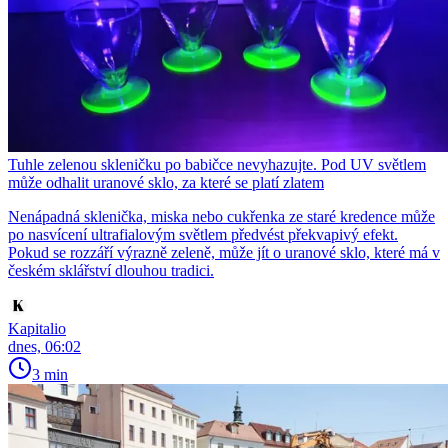
Tuhle zelenou skleničku po babičce nevyhazujte. Pod UV světlem
může odhalit uranové sklo, za které se platí zlatem
Nenápadná sklenička, miska nebo cukřenka ze staré kredence může
po nasvícení ultrafialovým světlem předvést překvapivý efekt.
Pokud se rozzáří výrazně zeleně, může jít o uranové sklo, které má v
českém sklářství dlouhou tradici.
Kapitalio
dnes, 06:02
3 min