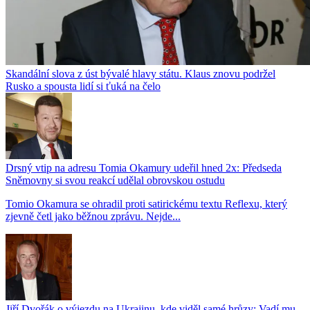
Skandální slova z úst bývalé hlavy státu. Klaus znovu podržel
Rusko a spousta lidí si ťuká na čelo
Drsný vtip na adresu Tomia Okamury udeřil hned 2x: Předseda
Sněmovny si svou reakcí udělal obrovskou ostudu
Tomio Okamura se ohradil proti satirickému textu Reflexu, který
zjevně četl jako běžnou zprávu. Nejde...
Jiří Dvořák o výjezdu na Ukrajinu, kde viděl samé hrůzy: Vadí mu,