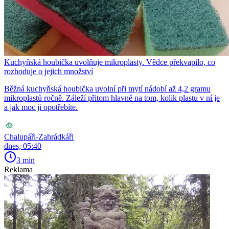
Kuchyňská houbička uvolňuje mikroplasty. Vědce překvapilo, co
rozhoduje o jejich množství
Běžná kuchyňská houbička uvolní při mytí nádobí až 4,2 gramu
mikroplastů ročně. Záleží přitom hlavně na tom, kolik plastu v ní je
a jak moc ji opotřebíte.
Chalupáři-Zahrádkáři
dnes, 05:40
3 min
Reklama