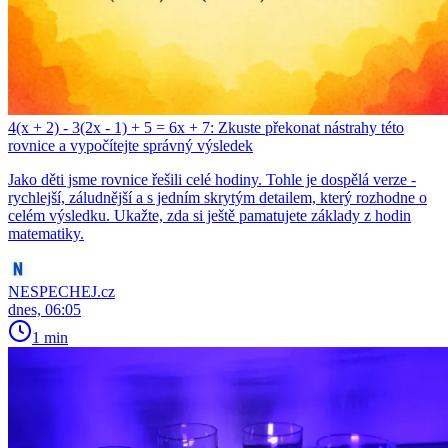
4(x + 2) - 3(2x - 1) + 5 = 6x + 7: Zkuste překonat nástrahy této
rovnice a vypočítejte správný výsledek
Jako děti jsme rovnice řešili celé hodiny. Tohle je dospělá verze -
rychlejší, záludnější a s jedním skrytým detailem, který rozhodne o
celém výsledku. Ukažte, zda si ještě pamatujete základy z hodin
matematiky.
NESPECHEJ.cz
dnes, 06:05
1 min