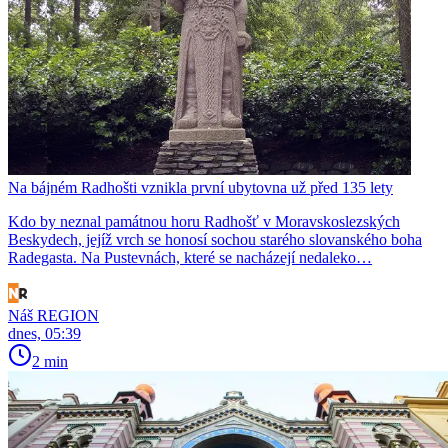
Na bájném Radhošti vznikla první ubytovna už před 135 lety
Kdo by neznal památnou horu Radhošť v Moravskoslezských
Beskydech, jejíž vrch se honosí sochou starého slovanského boha
Radegasta. Na Pustevnách, které se nacházejí nedaleko…
Náš REGION
dnes, 05:39
2 min