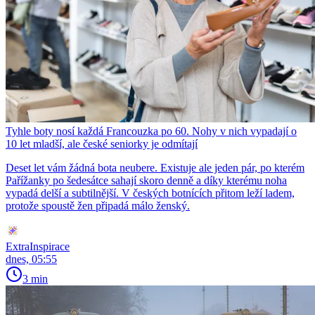
Tyhle boty nosí každá Francouzka po 60. Nohy v nich vypadají o
10 let mladší, ale české seniorky je odmítají
Deset let vám žádná bota neubere. Existuje ale jeden pár, po kterém
Pařížanky po šedesátce sahají skoro denně a díky kterému noha
vypadá delší a subtilnější. V českých botnících přitom leží ladem,
protože spoustě žen připadá málo ženský.
ExtraInspirace
dnes, 05:55
3 min