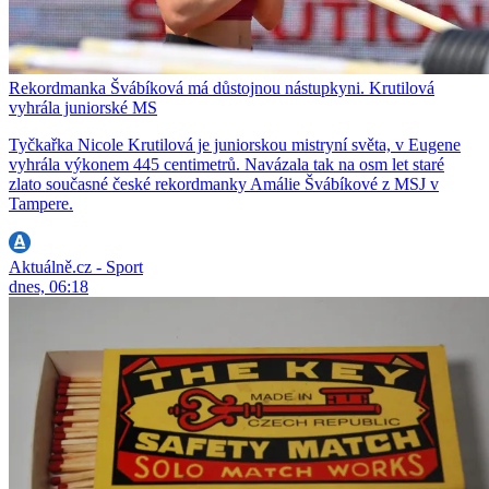
Rekordmanka Švábíková má důstojnou nástupkyni. Krutilová
vyhrála juniorské MS
Tyčkařka Nicole Krutilová je juniorskou mistryní světa, v Eugene
vyhrála výkonem 445 centimetrů. Navázala tak na osm let staré
zlato současné české rekordmanky Amálie Švábíkové z MSJ v
Tampere.
Aktuálně.cz - Sport
dnes, 06:18