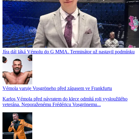
Jíra dál láká Vémolu do G MMA. Terminátor už nastavil podmínku
Vémola varuje Vosgröneho před zápasem ve Frankfurtu
Karlos Vémola před návratem do klece odmítá roli vysloužilého
veterána. Neporaženému Frédéricu Vosgrönemu...