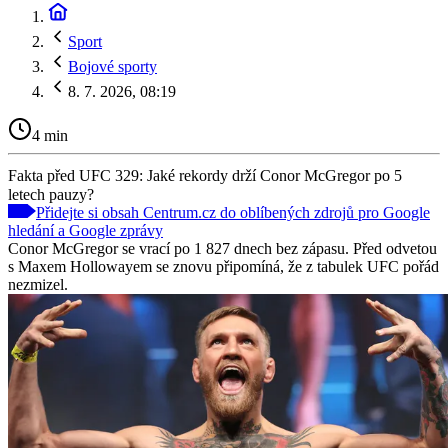
Sport
Bojové sporty
8. 7. 2026, 08:19
4 min
Fakta před UFC 329: Jaké rekordy drží Conor McGregor po 5
letech pauzy?
Přidejte si obsah Centrum.cz do oblíbených zdrojů pro Google
hledání a Google zprávy
Conor McGregor se vrací po 1 827 dnech bez zápasu. Před odvetou
s Maxem Hollowayem se znovu připomíná, že z tabulek UFC pořád
nezmizel.