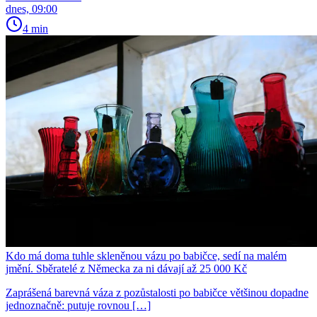
dnes, 09:00
4 min
Kdo má doma tuhle skleněnou vázu po babičce, sedí na malém
jmění. Sběratelé z Německa za ni dávají až 25 000 Kč
Zaprášená barevná váza z pozůstalosti po babičce většinou dopadne
jednoznačně: putuje rovnou […]