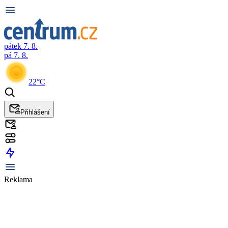
pátek 7. 8.
pá 7. 8.
22°C
Přihlášení
Reklama