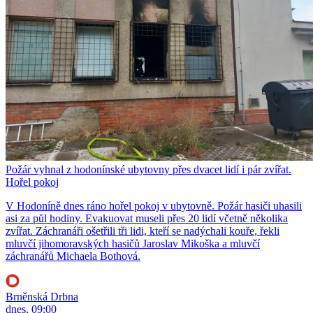
Požár vyhnal z hodonínské ubytovny přes dvacet lidí i pár zvířat.
Hořel pokoj
V Hodoníně dnes ráno hořel pokoj v ubytovně. Požár hasiči uhasili
asi za půl hodiny. Evakuovat museli přes 20 lidí včetně několika
zvířat. Záchranáři ošetřili tři lidi, kteří se nadýchali kouře, řekli
mluvčí jihomoravských hasičů Jaroslav Mikoška a mluvčí
záchranářů Michaela Bothová.
Brněnská Drbna
dnes, 09:00