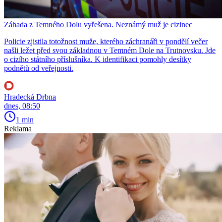
Záhada z Temného Dolu vyřešena. Neznámý muž je cizinec
Policie zjistila totožnost muže, kterého záchranáři v pondělí večer
našli ležet před svou základnou v Temném Dole na Trutnovsku. Jde
o cizího státního příslušníka. K identifikaci pomohly desítky
podnětů od veřejnosti.
Hradecká Drbna
dnes, 08:50
1 min
Reklama