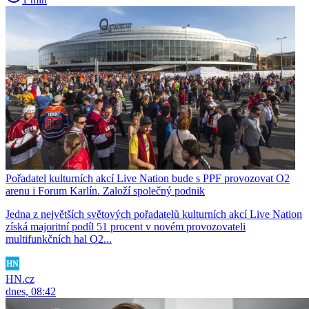
Pořadatel kulturních akcí Live Nation bude s PPF provozovat O2
arenu i Forum Karlín. Založí společný podnik
Jedna z největších světových pořadatelů kulturních akcí Live Nation
získá majoritní podíl 51 procent v novém provozovateli
multifunkčních hal O2...
HN.cz
dnes, 08:42