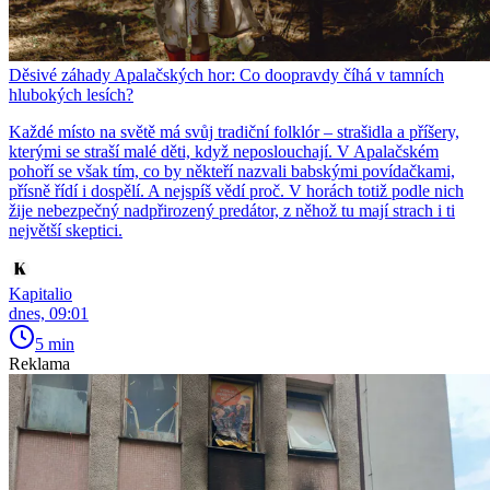
Děsivé záhady Apalačských hor: Co doopravdy číhá v tamních
hlubokých lesích?
Každé místo na světě má svůj tradiční folklór – strašidla a příšery,
kterými se straší malé děti, když neposlouchají. V Apalačském
pohoří se však tím, co by někteří nazvali babskými povídačkami,
přísně řídí i dospělí. A nejspíš vědí proč. V horách totiž podle nich
žije nebezpečný nadpřirozený predátor, z něhož tu mají strach i ti
největší skeptici.
Kapitalio
dnes, 09:01
5 min
Reklama