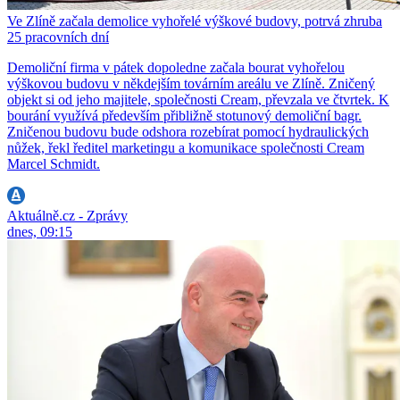
Ve Zlíně začala demolice vyhořelé výškové budovy, potrvá zhruba
25 pracovních dní
Demoliční firma v pátek dopoledne začala bourat vyhořelou
výškovou budovu v někdejším továrním areálu ve Zlíně. Zničený
objekt si od jeho majitele, společnosti Cream, převzala ve čtvrtek. K
bourání využívá především přibližně stotunový demoliční bagr.
Zničenou budovu bude odshora rozebírat pomocí hydraulických
nůžek, řekl ředitel marketingu a komunikace společnosti Cream
Marcel Schmidt.
Aktuálně.cz - Zprávy
dnes, 09:15