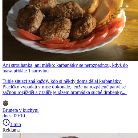
Ani strouhanka, ani mléko: karbanátky se nerozpadnou, když do
masa přidáte 1 surovinu
Tuhle situaci zná každý, kdo si někdy doma dělal karbanátky.
Placičky vypadají v míse dokonale, jenže na rozpálené pánvi se
začnou rozjíždět a z talíře je rázem hromádka suché drobenky....
Bruneta v kuchyni
dnes, 09:10
3 min
Reklama