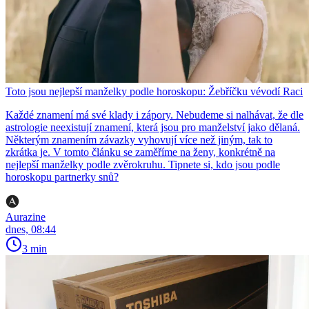
Toto jsou nejlepší manželky podle horoskopu: Žebříčku vévodí Raci
Každé znamení má své klady i zápory. Nebudeme si nalhávat, že dle
astrologie neexistují znamení, která jsou pro manželství jako dělaná.
Některým znamením závazky vyhovují více než jiným, tak to
zkrátka je. V tomto článku se zaměříme na ženy, konkrétně na
nejlepší manželky podle zvěrokruhu. Tipnete si, kdo jsou podle
horoskopu partnerky snů?
Aurazine
dnes, 08:44
3 min