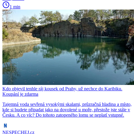
1 min
Kdo objevil tenhle ráj kousek od Prahy, už nechce do Karibiku.
Koupání je zdarma
Tajemná voda sevřená vysokými skalami, průzračná hladina a místo,
kde si budete připadat jako na dovolené u moře, přestože jste stále v
Česku. A co víc? Do tohoto zatopeného lomu se neplatí vstupné.
NESPECHEJ.cz