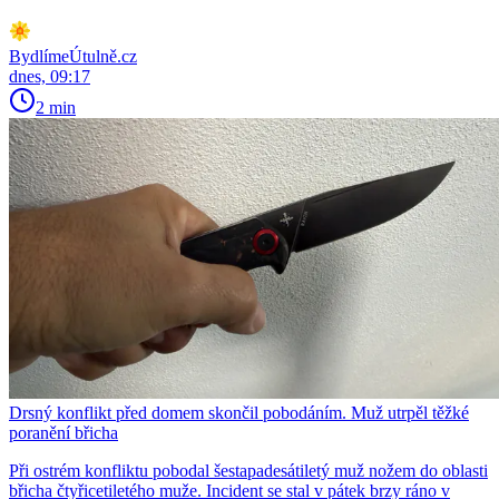
BydlímeÚtulně.cz
dnes, 09:17
2 min
Drsný konflikt před domem skončil pobodáním. Muž utrpěl těžké
poranění břicha
Při ostrém konfliktu pobodal šestapadesátiletý muž nožem do oblasti
břicha čtyřicetiletého muže. Incident se stal v pátek brzy ráno v