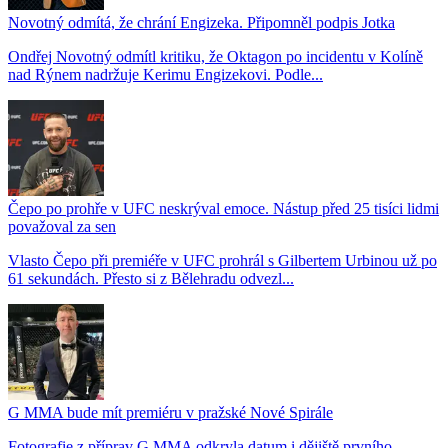
Novotný odmítá, že chrání Engizeka. Připomněl podpis Jotka
Ondřej Novotný odmítl kritiku, že Oktagon po incidentu v Kolíně
nad Rýnem nadržuje Kerimu Engizekovi. Podle...
Čepo po prohře v UFC neskrýval emoce. Nástup před 25 tisíci lidmi
považoval za sen
Vlasto Čepo při premiéře v UFC prohrál s Gilbertem Urbinou už po
61 sekundách. Přesto si z Bělehradu odvezl...
G MMA bude mít premiéru v pražské Nové Spirále
Fotografie z příprav G MMA odkryla datum i dějiště prvního