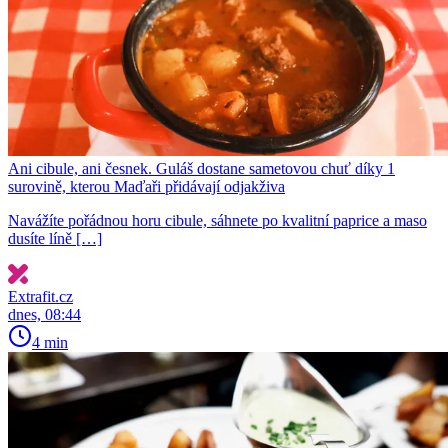
Ani cibule, ani česnek. Guláš dostane sametovou chuť díky 1
surovině, kterou Maďaři přidávají odjakživa
Navážíte pořádnou horu cibule, sáhnete po kvalitní paprice a maso
dusíte líně […]
Extrafit.cz
dnes, 08:44
4 min