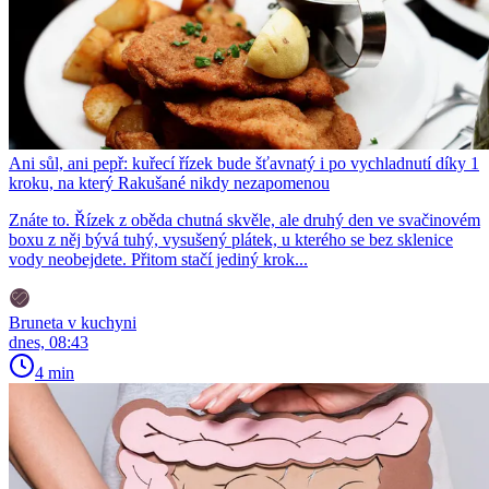
Ani sůl, ani pepř: kuřecí řízek bude šťavnatý i po vychladnutí díky 1
kroku, na který Rakušané nikdy nezapomenou
Znáte to. Řízek z oběda chutná skvěle, ale druhý den ve svačinovém
boxu z něj bývá tuhý, vysušený plátek, u kterého se bez sklenice
vody neobejdete. Přitom stačí jediný krok...
Bruneta v kuchyni
dnes, 08:43
4 min