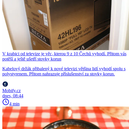
V krabici od televize je věc, kterou 9 z 10 Čechů vyhodí. Přitom vás
potěší a ještě ušetří stovky korun
Kabelový držák přibalený k nové televizi většina lidí vyhodí spolu s
polystyrenem. Přitom nahrazuje příslušenství za stovky korun.
Mobify.cz
dnes, 08:44
4 min