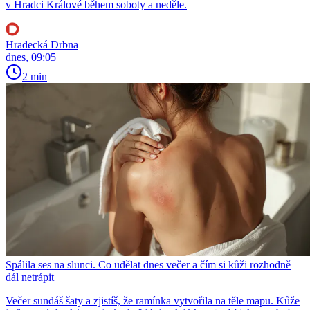
v Hradci Králové během soboty a neděle.
Hradecká Drbna
dnes, 09:05
2 min
Spálila ses na slunci. Co udělat dnes večer a čím si kůži rozhodně
dál netrápit
Večer sundáš šaty a zjistíš, že ramínka vytvořila na těle mapu. Kůže