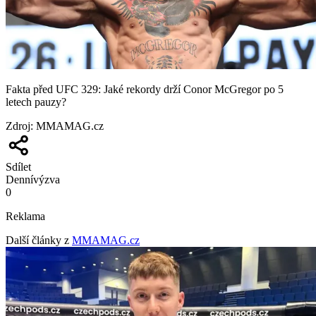
Fakta před UFC 329: Jaké rekordy drží Conor McGregor po 5
letech pauzy?
Zdroj
:
MMAMAG.cz
Sdílet
Denní
výzva
0
Reklama
Další články z
MMAMAG.cz