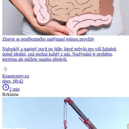
Zbavte se nepříjemného nadýmaní jednou provždy
Nafouklý a napjatý pocit po jídle, které nebylo pro váš žaludek
úplně ideální, zná možná každý z nás. Nadýmání je problém,
kterému ale můžete snadno předejít.
Krasnezeny.eu
dnes, 08:42
2 min
Reklama