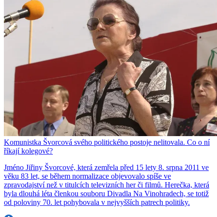
Komunistka Švorcová svého politického postoje nelitovala. Co o ní
říkají kolegové?
Jméno Jiřiny Švorcové, která zemřela před 15 lety 8. srpna 2011 ve
věku 83 let, se během normalizace objevovalo spíše ve
zpravodajství než v titulcích televizních her či filmů. Herečka, která
byla dlouhá léta členkou souboru Divadla Na Vinohradech, se totiž
od poloviny 70. let pohybovala v nejvyšších patrech politiky.