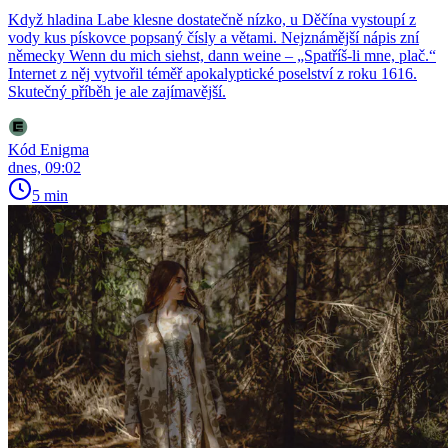
Když hladina Labe klesne dostatečně nízko, u Děčína vystoupí z
vody kus pískovce popsaný čísly a větami. Nejznámější nápis zní
německy Wenn du mich siehst, dann weine – „Spatříš-li mne, plač.“
Internet z něj vytvořil téměř apokalyptické poselství z roku 1616.
Skutečný příběh je ale zajímavější.
Kód Enigma
dnes, 09:02
5 min