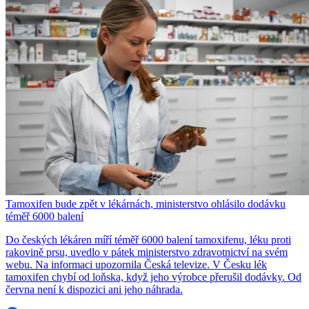
Tamoxifen bude zpět v lékárnách, ministerstvo ohlásilo dodávku
téměř 6000 balení
Do českých lékáren míří téměř 6000 balení tamoxifenu, léku proti
rakovině prsu, uvedlo v pátek ministerstvo zdravotnictví na svém
webu. Na informaci upozornila Česká televize. V Česku lék
tamoxifen chybí od loňska, když jeho výrobce přerušil dodávky. Od
června není k dispozici ani jeho náhrada.