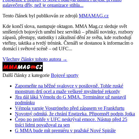
galavečera dřív, než je organizace stihla...
Tento článek byl publikován ze zdrojů
MMAMAG.cz
Kde končí slova, nastupuje oktagon. MMA Mag.cz sleduje svět
smíšených bojových umění bez servítků – přináší novinky, rozbory
zápasů, přestupy, statistiky i zákulisní dění ze světa, kde rozhodují
vteřiny, taktika a tvrdý trénink. Čtenáři se dostanou k informacím o
domácí i světové scéně – od UFC...
Všechny články tohoto autora →
Další články z kategorie
Bojové sporty
Zapomeňte na běžné svalovce v posilovně. Tohle ruské
monstrum drtí ocel a maže veškeré myslitelné rekordy
Jíra dál láká Vémolu do G MMA. Terminátor už nastavil
podmínku
Vémola varuje Vosgröneho před zápasem ve Frankfurtu
Novotný odmítá, že chrání Engizeka. Připomněl podpis Jotka
Čepo po prohře v UFC neskrýval emoce. Nástup před 25
tisíci lidmi považoval za sen
G MMA bude mít premiéru v pražské Nové Spirále