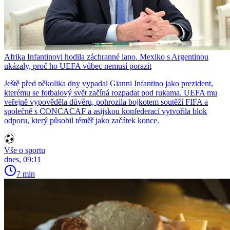
Afrika Infantinovi hodila záchranné lano. Mexiko s Argentinou
ukázaly, proč ho UEFA vůbec nemusí porazit
Ještě před několika dny vypadal Gianni Infantino jako prezident,
kterému se fotbalový svět začíná rozpadat pod rukama. UEFA mu
veřejně vypověděla důvěru, pohrozila bojkotem soutěží FIFA a
společně s CONCACAF a asijskou konfederací vytvořila blok
odporu, který působil téměř jako začátek konce.
Vše o sportu
dnes, 09:11
7 min