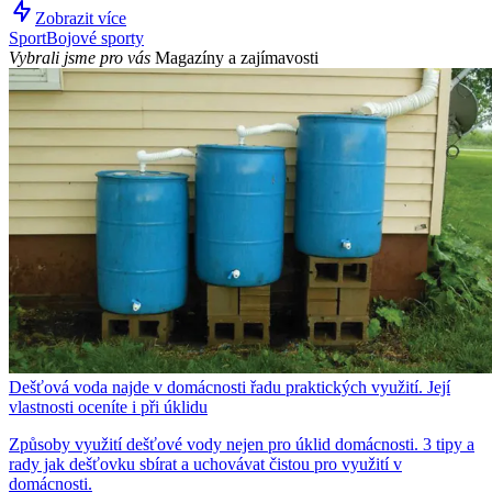
Zobrazit více
Sport
Bojové sporty
Vybrali jsme pro vás
Magazíny a zajímavosti
Dešťová voda najde v domácnosti řadu praktických využití. Její
vlastnosti oceníte i při úklidu
Způsoby využití dešťové vody nejen pro úklid domácnosti. 3 tipy a
rady jak dešťovku sbírat a uchovávat čistou pro využití v
domácnosti.