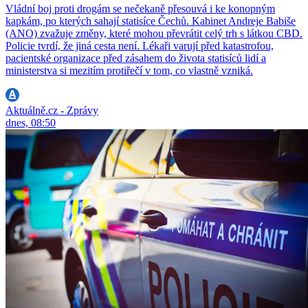
Vládní boj proti drogám se nečekaně přesouvá i ke konopným
kapkám, po kterých sahají statisíce Čechů. Kabinet Andreje Babiše
(ANO) zvažuje změny, které mohou převrátit celý trh s látkou CBD.
Policie tvrdí, že jiná cesta není. Lékaři varují před katastrofou,
pacientské organizace před zásahem do života statisíců lidí a
ministerstva si mezitím protiřečí v tom, co vlastně vzniká.
Aktuálně.cz - Zprávy
dnes, 08:50