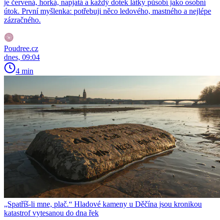
je červená, horká, napjatá a každý dotek látky působí jako osobní
útok. První myšlenka: potřebuji něco ledového, mastného a nejlépe
zázračného.
Poudree.cz
dnes, 09:04
4 min
„Spatříš-li mne, plač.“ Hladové kameny u Děčína jsou kronikou
katastrof vytesanou do dna řek