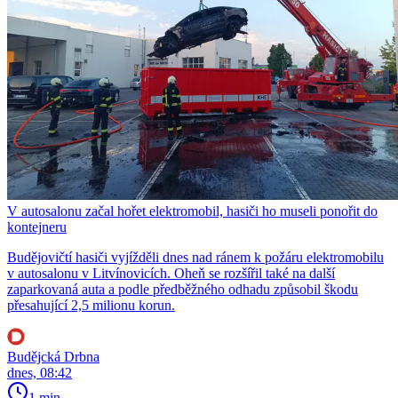
V autosalonu začal hořet elektromobil, hasiči ho museli ponořit do
kontejneru
Budějovičtí hasiči vyjížděli dnes nad ránem k požáru elektromobilu
v autosalonu v Litvínovicích. Oheň se rozšířil také na další
zaparkovaná auta a podle předběžného odhadu způsobil škodu
přesahující 2,5 milionu korun.
Budějcká Drbna
dnes, 08:42
1 min