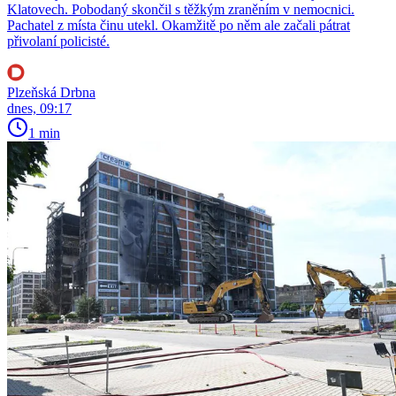
Klatovech. Pobodaný skončil s těžkým zraněním v nemocnici.
Pachatel z místa činu utekl. Okamžitě po něm ale začali pátrat
přivolaní policisté.
Plzeňská Drbna
dnes, 09:17
1 min