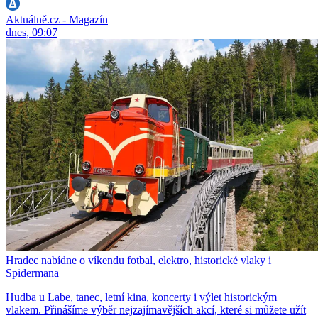
Aktuálně.cz - Magazín
dnes, 09:07
Hradec nabídne o víkendu fotbal, elektro, historické vlaky i
Spidermana
Hudba u Labe, tanec, letní kina, koncerty i výlet historickým
vlakem. Přinášíme výběr nejzajímavějších akcí, které si můžete užít