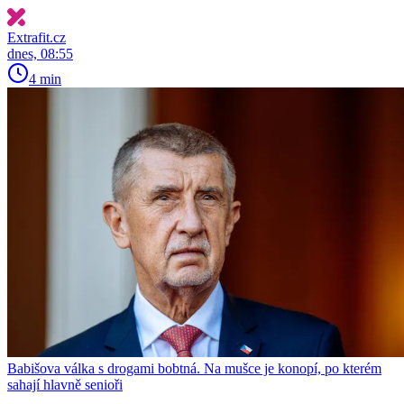
Extrafit.cz
dnes, 08:55
4 min
Babišova válka s drogami bobtná. Na mušce je konopí, po kterém
sahají hlavně senioři