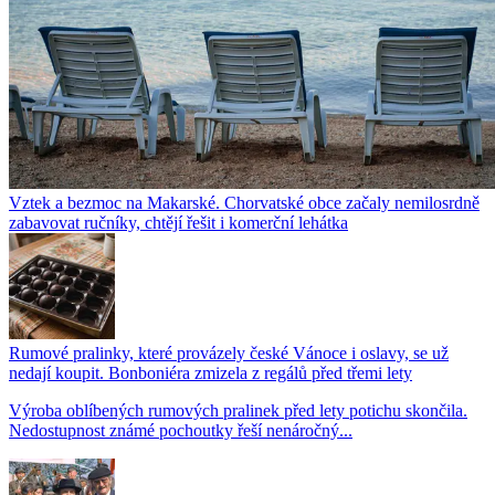
Vztek a bezmoc na Makarské. Chorvatské obce začaly nemilosrdně
zabavovat ručníky, chtějí řešit i komerční lehátka
Rumové pralinky, které provázely české Vánoce i oslavy, se už
nedají koupit. Bonboniéra zmizela z regálů před třemi lety
Výroba oblíbených rumových pralinek před lety potichu skončila.
Nedostupnost známé pochoutky řeší nenáročný...