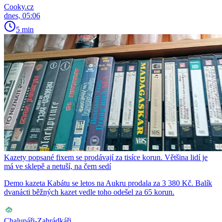
Cooky.cz
dnes, 05:06
5 min
Kazety popsané fixem se prodávají za tisíce korun. Většina lidí je
má ve sklepě a netuší, na čem sedí
Demo kazeta Kabátu se letos na Aukru prodala za 3 380 Kč. Balík
dvanácti běžných kazet vedle toho odešel za 65 korun.
Chalupáři-Zahrádkáři