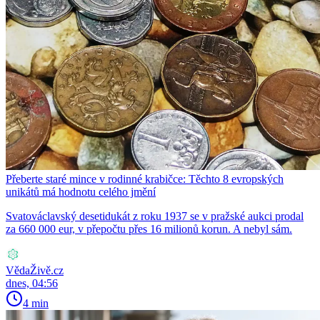
Přeberte staré mince v rodinné krabičce: Těchto 8 evropských
unikátů má hodnotu celého jmění
Svatováclavský desetidukát z roku 1937 se v pražské aukci prodal
za 660 000 eur, v přepočtu přes 16 milionů korun. A nebyl sám.
VědaŽivě.cz
dnes, 04:56
4 min