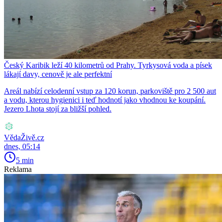
Český Karibik leží 40 kilometrů od Prahy. Tyrkysová voda a písek
lákají davy, cenově je ale perfektní
Areál nabízí celodenní vstup za 120 korun, parkoviště pro 2 500 aut
a vodu, kterou hygienici i teď hodnotí jako vhodnou ke koupání.
Jezero Lhota stojí za bližší pohled.
VědaŽivě.cz
dnes, 05:14
5 min
Reklama