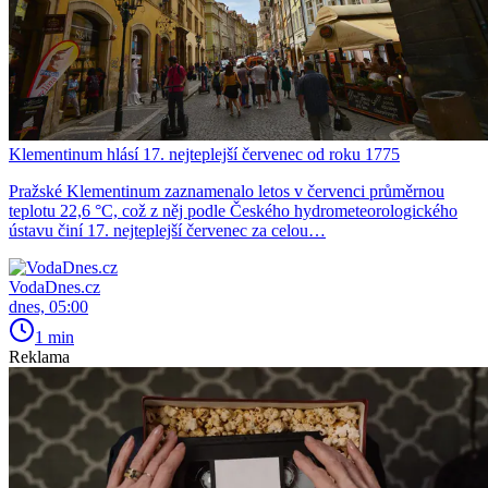
Klementinum hlásí 17. nejteplejší červenec od roku 1775
Pražské Klementinum zaznamenalo letos v červenci průměrnou
teplotu 22,6 °C, což z něj podle Českého hydrometeorologického
ústavu činí 17. nejteplejší červenec za celou…
VodaDnes.cz
dnes, 05:00
1 min
Reklama