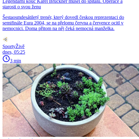
Legendární kouč Karel Brückner musel do špitálu. Operace a
starosti o svou ženu
Šestaosmdesátiletý trenér, který dovedl českou reprezentaci do
semifinále Eura 2004, se na přelomu června a července ocitl v
nemocnici. Doma přitom na něj čeká nemocná manželka.
SportyŽivě
dnes, 05:25
3 min