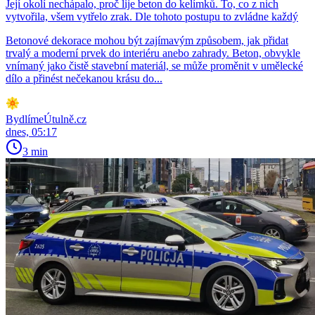
Její okolí nechápalo, proč lije beton do kelímků. To, co z nich
vytvořila, všem vytřelo zrak. Dle tohoto postupu to zvládne každý
Betonové dekorace mohou být zajímavým způsobem, jak přidat
trvalý a moderní prvek do interiéru anebo zahrady. Beton, obvykle
vnímaný jako čistě stavební materiál, se může proměnit v umělecké
dílo a přinést nečekanou krásu do...
BydlímeÚtulně.cz
dnes, 05:17
3 min