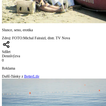
Slunce, seno, erotika
Zdroj
:
FOTO:Michal Fairaizl, distr. TV Nova
Sdílet
Denní
výzva
0
Reklama
Další články z
BetterLife