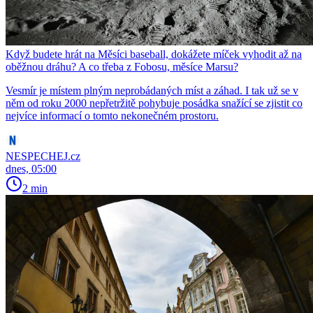
Když budete hrát na Měsíci baseball, dokážete míček vyhodit až na
oběžnou dráhu? A co třeba z Fobosu, měsíce Marsu?
Vesmír je místem plným neprobádaných míst a záhad. I tak už se v
něm od roku 2000 nepřetržitě pohybuje posádka snažící se zjistit co
nejvíce informací o tomto nekonečném prostoru.
NESPECHEJ.cz
dnes, 05:00
2 min