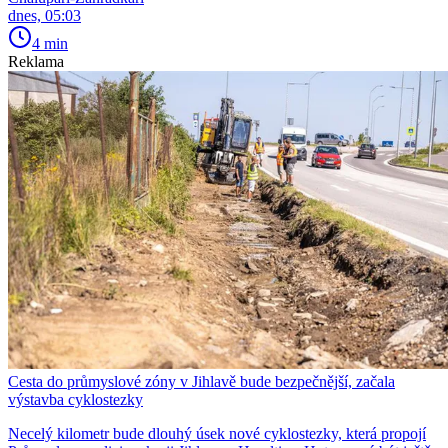
dnes, 05:03
4 min
Reklama
Cesta do průmyslové zóny v Jihlavě bude bezpečnější, začala
výstavba cyklostezky
Necelý kilometr bude dlouhý úsek nové cyklostezky, která propojí