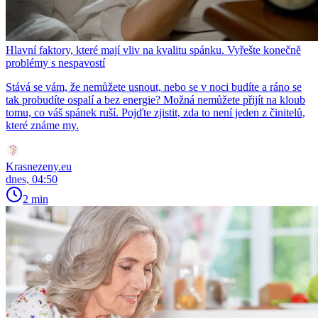
Hlavní faktory, které mají vliv na kvalitu spánku. Vyřešte konečně
problémy s nespavostí
Stává se vám, že nemůžete usnout, nebo se v noci budíte a ráno se
tak probudíte ospalí a bez energie? Možná nemůžete přijít na kloub
tomu, co váš spánek ruší. Pojďte zjistit, zda to není jeden z činitelů,
které známe my.
Krasnezeny.eu
dnes, 04:50
2 min