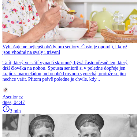
Vyhlašujeme nejlepší obědy pro seniory. Často je opomíjí, i když
jsou vhodné na svaly i trávení
Talíř, který ve stáří vypadá skromně, bývá často přesně ten, který
drží člověka na nohou. Spousta seniorů si v poledne dopřeje jen
krajíc s marmeládou, nebo oběd rovnou vynechá, protože se jim
nechce vařit. Přitom právě poledne je chvíle, kdy...
Asenior.cz
dnes, 04:47
3 min