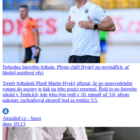
Nehodno ligového fotbalu. Přesto chtěl Hyský po novinářích, ať
hledají pozitivní věci
Trenér fotbalistů Plzně Martin Hyský přiznal, že po nepovedeném
vstupu do sezony je tlak na jeho pozici enormní. Řekl to po ligovém
utkání v Teplicích, kde jeho tým vedl v 10. minutě už 3:0, přesto
nakonec zachraňoval alespoň bod za remízu 5:5.
Aktuálně.cz - Sport
dnes, 05:13