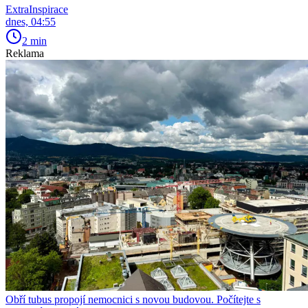
ExtraInspirace
dnes, 04:55
2 min
Reklama
Obří tubus propojí nemocnici s novou budovou. Počítejte s