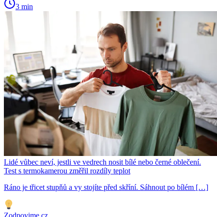
3 min
Lidé vůbec neví, jestli ve vedrech nosit bílé nebo černé oblečení.
Test s termokamerou změřil rozdíly teplot
Ráno je třicet stupňů a vy stojíte před skříní. Sáhnout po bílém […]
Zodpovime.cz