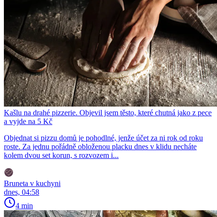
Kašlu na drahé pizzerie. Objevil jsem těsto, které chutná jako z pece
a vyjde na 5 Kč
Objednat si pizzu domů je pohodlné, jenže účet za ni rok od roku
roste. Za jednu pořádně obloženou placku dnes v klidu necháte
kolem dvou set korun, s rozvozem i...
Bruneta v kuchyni
dnes, 04:58
4 min