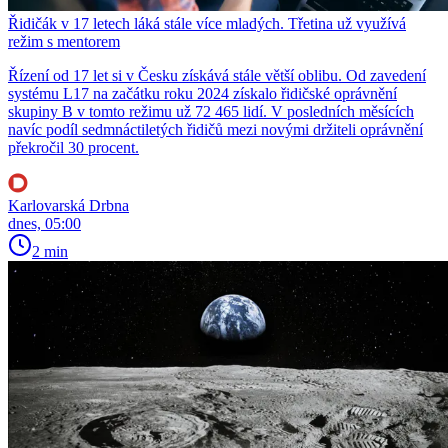
Řidičák v 17 letech láká stále více mladých. Třetina už využívá
režim s mentorem
Řízení od 17 let si v Česku získává stále větší oblibu. Od zavedení
systému L17 na začátku roku 2024 získalo řidičské oprávnění
skupiny B v tomto režimu už 72 465 lidí. V posledních měsících
navíc podíl sedmnáctiletých řidičů mezi novými držiteli oprávnění
překročil 30 procent.
Karlovarská Drbna
dnes, 05:00
2 min