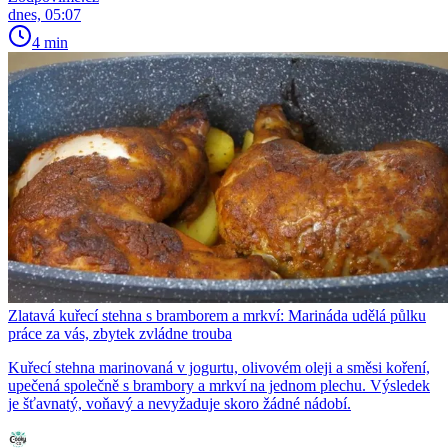
dnes, 05:07
4 min
Zlatavá kuřecí stehna s bramborem a mrkví: Marináda udělá půlku
práce za vás, zbytek zvládne trouba
Kuřecí stehna marinovaná v jogurtu, olivovém oleji a směsi koření,
upečená společně s brambory a mrkví na jednom plechu. Výsledek
je šťavnatý, voňavý a nevyžaduje skoro žádné nádobí.