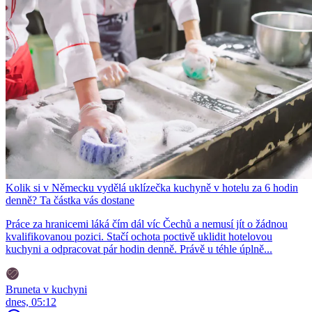
Kolik si v Německu vydělá uklízečka kuchyně v hotelu za 6 hodin
denně? Ta částka vás dostane
Práce za hranicemi láká čím dál víc Čechů a nemusí jít o žádnou
kvalifikovanou pozici. Stačí ochota poctivě uklidit hotelovou
kuchyni a odpracovat pár hodin denně. Právě u téhle úplně...
Bruneta v kuchyni
dnes, 05:12