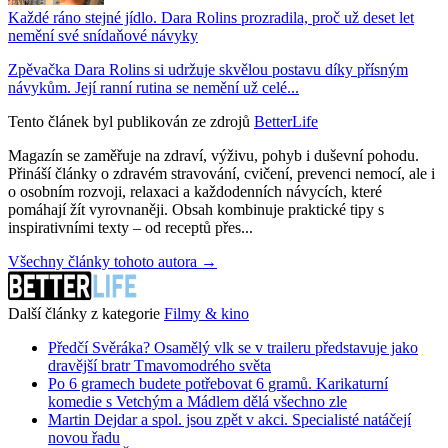
Každé ráno stejné jídlo. Dara Rolins prozradila, proč už deset let
nemění své snídaňové návyky
Zpěvačka Dara Rolins si udržuje skvělou postavu díky přísným
návykům. Její ranní rutina se nemění už celé...
Tento článek byl publikován ze zdrojů
BetterLife
Magazín se zaměřuje na zdraví, výživu, pohyb i duševní pohodu.
Přináší články o zdravém stravování, cvičení, prevenci nemocí, ale i
o osobním rozvoji, relaxaci a každodenních návycích, které
pomáhají žít vyrovnaněji. Obsah kombinuje praktické tipy s
inspirativními texty – od receptů přes...
Všechny články tohoto autora →
Další články z kategorie
Filmy & kino
Předčí Svěráka? Osamělý vlk se v traileru představuje jako
dravější bratr Tmavomodrého světa
Po 6 gramech budete potřebovat 6 gramů. Karikaturní
komedie s Vetchým a Mádlem dělá všechno zle
Martin Dejdar a spol. jsou zpět v akci. Specialisté natáčejí
novou řadu