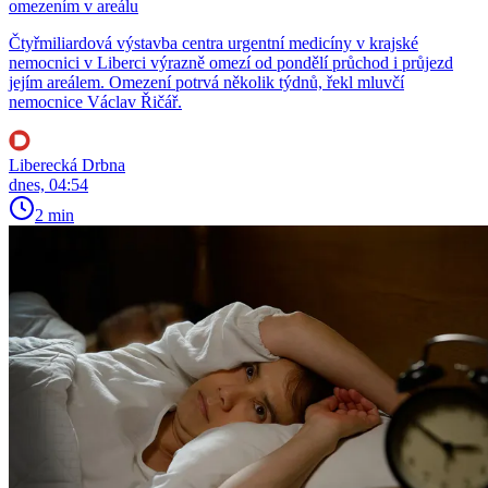
omezením v areálu
Čtyřmiliardová výstavba centra urgentní medicíny v krajské
nemocnici v Liberci výrazně omezí od pondělí průchod i průjezd
jejím areálem. Omezení potrvá několik týdnů, řekl mluvčí
nemocnice Václav Řičář.
Liberecká Drbna
dnes, 04:54
2 min