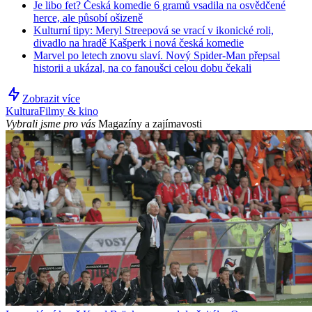
Je libo fet? Česká komedie 6 gramů vsadila na osvědčené
herce, ale působí ošizeně
Kulturní tipy: Meryl Streepová se vrací v ikonické roli,
divadlo na hradě Kašperk i nová česká komedie
Marvel po letech znovu slaví. Nový Spider-Man přepsal
historii a ukázal, na co fanoušci celou dobu čekali
Zobrazit více
Kultura
Filmy & kino
Vybrali jsme pro vás
Magazíny a zajímavosti