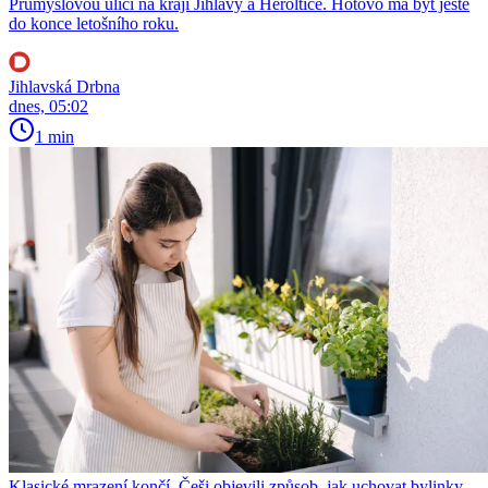
Průmyslovou ulici na kraji Jihlavy a Heroltice. Hotovo má být ještě
do konce letošního roku.
Jihlavská Drbna
dnes, 05:02
1 min
Klasické mrazení končí. Češi objevili způsob, jak uchovat bylinky