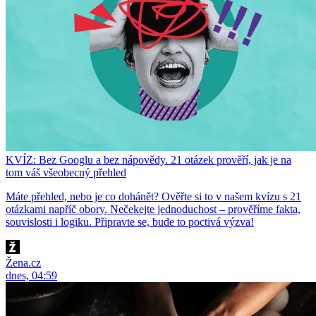
KVÍZ: Bez Googlu a bez nápovědy. 21 otázek prověří, jak je na
tom váš všeobecný přehled
Máte přehled, nebo je co dohánět? Ověřte si to v našem kvízu s 21
otázkami napříč obory. Nečekejte jednoduchost – prověříme fakta,
souvislosti i logiku. Připravte se, bude to poctivá výzva!
Žena.cz
dnes, 04:59