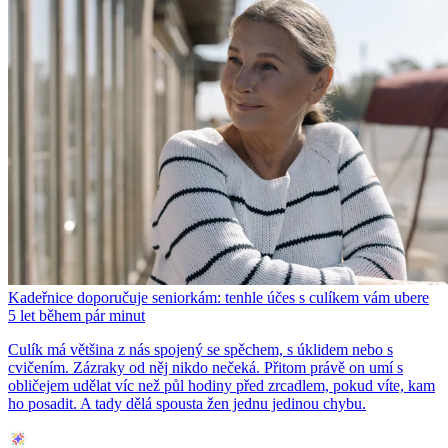
Kadeřnice doporučuje seniorkám: tenhle účes s culíkem vám ubere
5 let během pár minut
Culík má většina z nás spojený se spěchem, s úklidem nebo s
cvičením. Zázraky od něj nikdo nečeká. Přitom právě on umí s
obličejem udělat víc než půl hodiny před zrcadlem, pokud víte, kam
ho posadit. A tady dělá spousta žen jednu jedinou chybu.