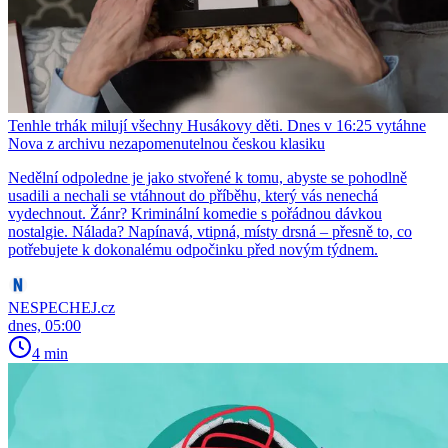
Tenhle trhák milují všechny Husákovy děti. Dnes v 16:25 vytáhne
Nova z archivu nezapomenutelnou českou klasiku
Nedělní odpoledne je jako stvořené k tomu, abyste se pohodlně
usadili a nechali se vtáhnout do příběhu, který vás nenechá
vydechnout. Žánr? Kriminální komedie s pořádnou dávkou
nostalgie. Nálada? Napínavá, vtipná, místy drsná – přesně to, co
potřebujete k dokonalému odpočinku před novým týdnem.
NESPECHEJ.cz
dnes, 05:00
4 min