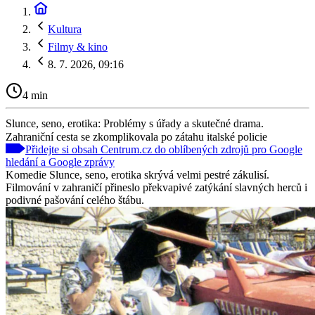
Kultura
Filmy & kino
8. 7. 2026, 09:16
4 min
Slunce, seno, erotika: Problémy s úřady a skutečné drama.
Zahraniční cesta se zkomplikovala po zátahu italské policie
Přidejte si obsah Centrum.cz do oblíbených zdrojů pro Google
hledání a Google zprávy
Komedie Slunce, seno, erotika skrývá velmi pestré zákulisí.
Filmování v zahraničí přineslo překvapivé zatýkání slavných herců i
podivné pašování celého štábu.