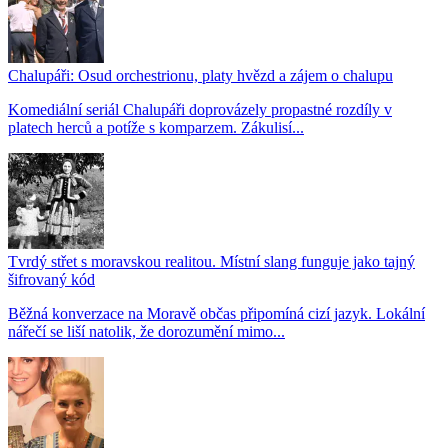
Chalupáři: Osud orchestrionu, platy hvězd a zájem o chalupu
Komediální seriál Chalupáři doprovázely propastné rozdíly v
platech herců a potíže s komparzem. Zákulisí...
Tvrdý střet s moravskou realitou. Místní slang funguje jako tajný
šifrovaný kód
Běžná konverzace na Moravě občas připomíná cizí jazyk. Lokální
nářečí se liší natolik, že dorozumění mimo...