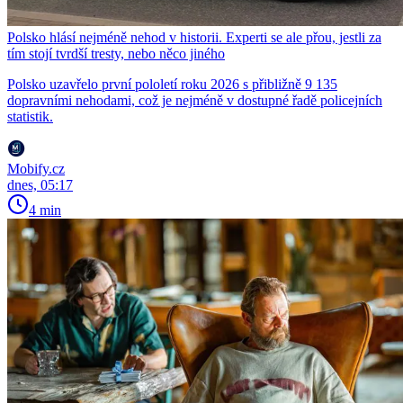
Polsko hlásí nejméně nehod v historii. Experti se ale přou, jestli za
tím stojí tvrdší tresty, nebo něco jiného
Polsko uzavřelo první pololetí roku 2026 s přibližně 9 135
dopravními nehodami, což je nejméně v dostupné řadě policejních
statistik.
Mobify.cz
dnes, 05:17
4 min