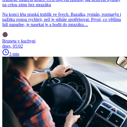
na celou zimu bez mrazáku
Na konci léta praská truhlík ve švech. Bazalka, tymián, rozmarýn i
pažitka rostou rychleji, než je stíháte spotřebovat. První, co většinu
lidí napadne, je nasekat je a hodit do mrazáku....
Bruneta v kuchyni
dnes, 05:02
3 min