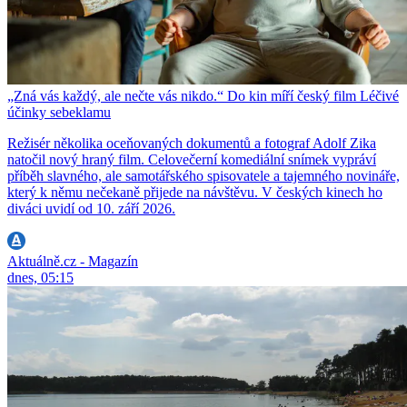
„Zná vás každý, ale nečte vás nikdo.“ Do kin míří český film Léčivé
účinky sebeklamu
Režisér několika oceňovaných dokumentů a fotograf Adolf Zika
natočil nový hraný film. Celovečerní komediální snímek vypráví
příběh slavného, ale samotářského spisovatele a tajemného novináře,
který k němu nečekaně přijede na návštěvu. V českých kinech ho
diváci uvidí od 10. září 2026.
Aktuálně.cz - Magazín
dnes, 05:15