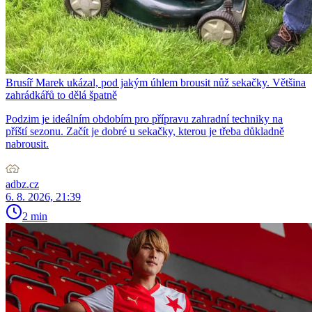
Brusíř Marek ukázal, pod jakým úhlem brousit nůž sekačky. Většina
zahrádkářů to dělá špatně
Podzim je ideálním obdobím pro přípravu zahradní techniky na
příští sezonu. Začít je dobré u sekačky, kterou je třeba důkladně
nabrousit.
adbz.cz
6. 8. 2026, 21:39
2 min