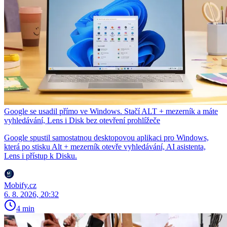
Google se usadil přímo ve Windows. Stačí ALT + mezerník a máte
vyhledávání, Lens i Disk bez otevření prohlížeče
Google spustil samostatnou desktopovou aplikaci pro Windows,
která po stisku Alt + mezerník otevře vyhledávání, AI asistenta,
Lens i přístup k Disku.
Mobify.cz
6. 8. 2026, 20:32
4 min