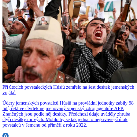
Při útocích povstaleckých Húsíů zemřelo na šest desítek jemenských
vojáků
Údery jemenských povstalců Húsíů na provládní jednotky zabily 58
lidí, řekl ve čtvrtek nejmenovaný vojenský zdroj agentuře AFP.
Zraněných jsou podle něj desítky. Předchozí údaje uváděly zhruba
čtyři desítky mrtvých. Mohlo by se tak jednat o nejkrvavější útok
povstalců v Jemenu od příměří z roku 2022.