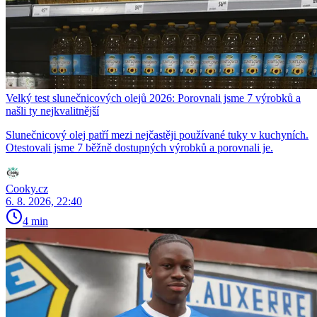
Velký test slunečnicových olejů 2026: Porovnali jsme 7 výrobků a
našli ty nejkvalitnější
Slunečnicový olej patří mezi nejčastěji používané tuky v kuchyních.
Otestovali jsme 7 běžně dostupných výrobků a porovnali je.
Cooky.cz
6. 8. 2026, 22:40
4 min