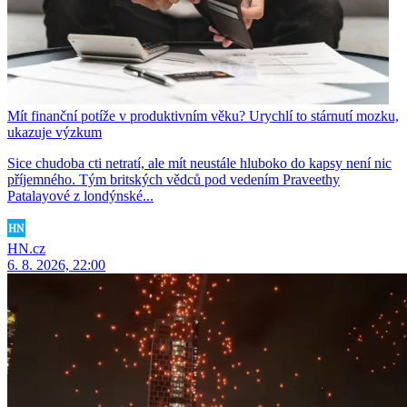
Mít finanční potíže v produktivním věku? Urychlí to stárnutí mozku,
ukazuje výzkum
Sice chudoba cti netratí, ale mít neustále hluboko do kapsy není nic
příjemného. Tým britských vědců pod vedením Praveethy
Patalayové z londýnské...
HN.cz
6. 8. 2026, 22:00