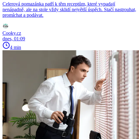
Celerová pomazánka patří k těm receptům, které vypadají
nenápadně, ale na stole vždy sklidí největší úspěch. Stačí nastrouhat,
promíchat a podávat.
Cooky.cz
dnes, 01:09
4 min