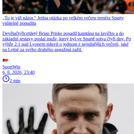
„To je váš názor." Jedna otázka po velkém večeru trenéra Sparty
viditelně popudila
Devětačtyřicetiletý Brian Priske posadil kapitána na lavičku a do
základní sestavy poslal muže, který byl ve Spartě sotva čtyři dny. Po
výhře 2:1 nad Lyonem mluvil o jednom z nejsilnějších večerů, jaké
na Letné za svého druhého angažmá zažil.
SportWin
6. 8. 2026, 23:40
2 min