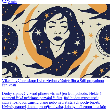
2 min
Víkendový horoskop: Lvi rozjedou vášnivý flirt a Štíři propadnou
žárlivosti
Druhý srpnový víkend přinese víc než jen letní pohodu. Některá
znamení čeká nečekané pozvání či flirt, jiná budou muset ustát
citlivý rozhovor, změnu plánů nebo návrat starých pochybností.
Hvězdy napoví, komu prospěje odvaha, kdo by měl zpomalit a kdo