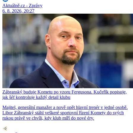
Aktuálně.cz - Zprávy
6. 8. 2026, 20:27
Zábranský buduje Kometu po vzoru Fergusona. Kučeřík popisuje,
jak šéf kontroluje každý detail klubu
Majitel, generální manažer a nově opět hlavní trenér v jedné osobě.
Libor Zábranský stáhl veškeré sportovní řízení Komety do svých
rukou právě ve chvíli, kdy klub míří do nové éry.