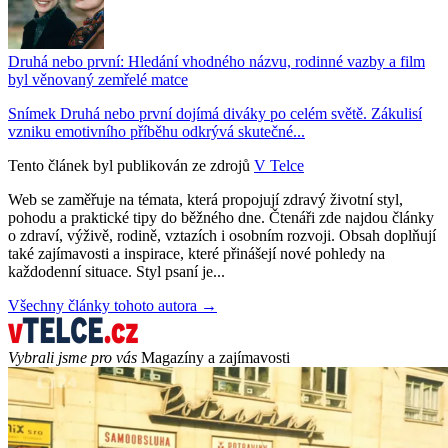
Druhá nebo první: Hledání vhodného názvu, rodinné vazby a film
byl věnovaný zemřelé matce
Snímek Druhá nebo první dojímá diváky po celém světě. Zákulisí
vzniku emotivního příběhu odkrývá skutečné...
Tento článek byl publikován ze zdrojů
V Telce
Web se zaměřuje na témata, která propojují zdravý životní styl,
pohodu a praktické tipy do běžného dne. Čtenáři zde najdou články
o zdraví, výživě, rodině, vztazích i osobním rozvoji. Obsah doplňují
také zajímavosti a inspirace, které přinášejí nové pohledy na
každodenní situace. Styl psaní je...
Všechny články tohoto autora →
Vybrali jsme pro vás
Magazíny a zajímavosti