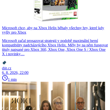
Microsoft chce, aby na Xbox Helix běhaly všechny hry, které kdy
vyšly pro Xbox
Microsoft začal prosazovat strategii v podobě maximální herní
kompatibility nadcházejícího Xbox Helix. Měly by na něm fungovat
tituly napsané pro Xbox 360, Xbox One, Xbox One S / Xbox One
X i novinky…
diit.cz
6. 8. 2026, 22:00
1 min