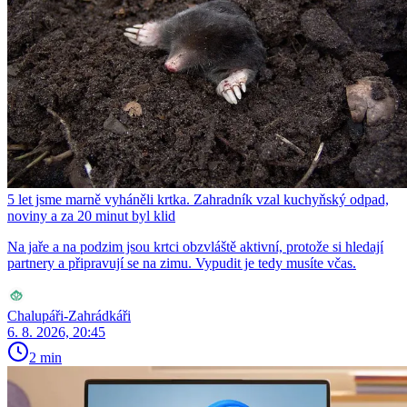
5 let jsme marně vyháněli krtka. Zahradník vzal kuchyňský odpad,
noviny a za 20 minut byl klid
Na jaře a na podzim jsou krtci obzvláště aktivní, protože si hledají
partnery a připravují se na zimu. Vypudit je tedy musíte včas.
Chalupáři-Zahrádkáři
6. 8. 2026, 20:45
2 min