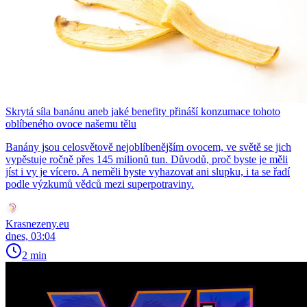
Skrytá síla banánu aneb jaké benefity přináší konzumace tohoto
oblíbeného ovoce našemu tělu
Banány jsou celosvětově nejoblíbenějším ovocem, ve světě se jich
vypěstuje ročně přes 145 milionů tun. Důvodů, proč byste je měli
jíst i vy je vícero. A neměli byste vyhazovat ani slupku, i ta se řadí
podle výzkumů vědců mezi superpotraviny.
Krasnezeny.eu
dnes, 03:04
2 min