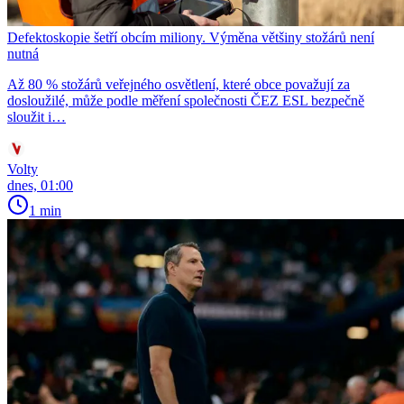
Defektoskopie šetří obcím miliony. Výměna většiny stožárů není
nutná
Až 80 % stožárů veřejného osvětlení, které obce považují za
dosloužilé, může podle měření společnosti ČEZ ESL bezpečně
sloužit i…
Volty
dnes, 01:00
1 min