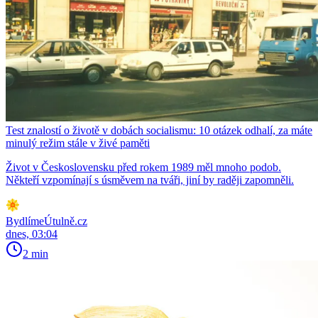
Test znalostí o životě v dobách socialismu: 10 otázek odhalí, za máte
minulý režim stále v živé paměti
Život v Československu před rokem 1989 měl mnoho podob.
Někteří vzpomínají s úsměvem na tváři, jiní by raději zapomněli.
BydlímeÚtulně.cz
dnes, 03:04
2 min