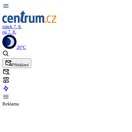
pátek 7. 8.
pá 7. 8.
20°C
Přihlášení
Reklama