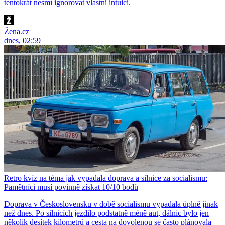
tentokrát nesmí ignorovat vlastní intuici.
Žena.cz
dnes, 02:59
Retro kvíz na téma jak vypadala doprava a silnice za socialismu:
Pamětníci musí povinně získat 10/10 bodů
Doprava v Československu v době socialismu vypadala úplně jinak
než dnes. Po silnicích jezdilo podstatně méně aut, dálnic bylo jen
několik desítek kilometrů a cesta na dovolenou se často plánovala