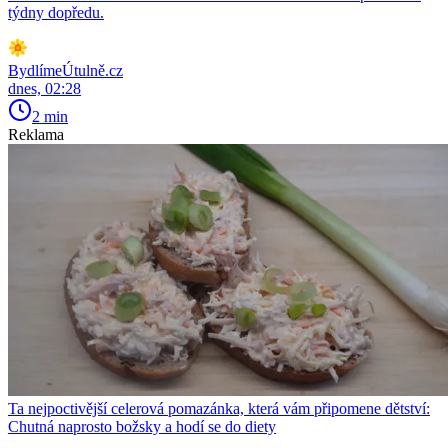
týdny dopředu.
BydlímeÚtulně.cz
dnes, 02:28
2 min
Reklama
Ta nejpoctivější celerová pomazánka, která vám připomene dětství:
Chutná naprosto božsky a hodí se do diety