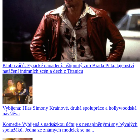
Klub rváčů: Fyzické napadení, uštípnutý zub Brada Pitta, tajemství
natáčení intimních scén a dech z Titanicu
Vybíjená: Hlas Simony Krainové, druhá spolupráce a hollywoodská
návštěva
Komedie Vybíjená s nadsázkou účtuje s nenaplněnými sny bývalých
spolužáků. Jedna ze známých modelek se na...