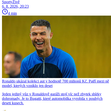
SportyŽivě
6. 8. 2026, 20:23
4 min
Ronaldo ukázal kolekci aut v hodnotě 700 milionů Kč. Patří mezi ně
model, kterých vzniklo jen deset
Jeden jediný vůz v Ronaldově garáži stojí víc než zbytek sbírky
dohromady. Je to Bugatti, které automobilka vyrobila v pouhých
deseti kusech.