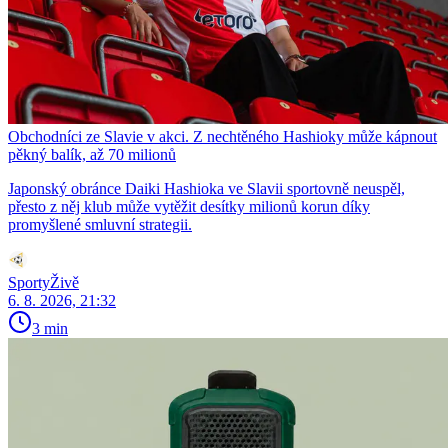
Obchodníci ze Slavie v akci. Z nechtěného Hashioky může kápnout
pěkný balík, až 70 milionů
Japonský obránce Daiki Hashioka ve Slavii sportovně neuspěl,
přesto z něj klub může vytěžit desítky milionů korun díky
promyšlené smluvní strategii.
SportyŽivě
6. 8. 2026, 21:32
3 min