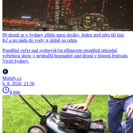
89 dronů se v Sydney zřítilo mezi diváky. Jeden stojí přes 60 tisíc
Kč a po pádu do vody je úplně na odpis
Pondělní večer nad sydneyským přístavem proměnil rekordní
světelnou show v nejdražší hromadný pád dronů v historii festivalu
Vivid Sydney.
Mobify.cz
6. 8. 2026, 21:56
4 min