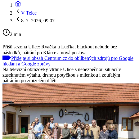
V Telce
8. 7. 2026, 09:07
2 min
Příští sezona Ulice: Rvačka u Luďka, blackout nebude bez
následků, pátrání po Klárce a nová postava
Přidejte si obsah Centrum.cz do oblíbených zdrojů pro Google
hledání a Google zprávy
Na televizní obrazovky vtrhne Ulice s nebezpečnou situací v
zaseknutém výtahu, drsnou potyčkou s milenkou i zoufalým
pátráním po zmizelém dítěti.