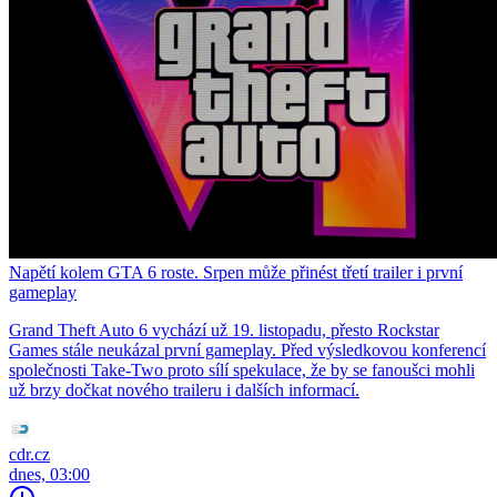
Napětí kolem GTA 6 roste. Srpen může přinést třetí trailer i první
gameplay
Grand Theft Auto 6 vychází už 19. listopadu, přesto Rockstar
Games stále neukázal první gameplay. Před výsledkovou konferencí
společnosti Take-Two proto sílí spekulace, že by se fanoušci mohli
už brzy dočkat nového traileru i dalších informací.
cdr.cz
dnes, 03:00