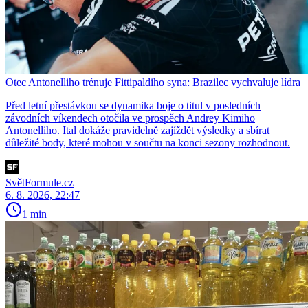
Otec Antonelliho trénuje Fittipaldiho syna: Brazilec vychvaluje lídra
Před letní přestávkou se dynamika boje o titul v posledních
závodních víkendech otočila ve prospěch Andrey Kimiho
Antonelliho. Ital dokáže pravidelně zajíždět výsledky a sbírat
důležité body, které mohou v součtu na konci sezony rozhodnout.
SvětFormule.cz
6. 8. 2026, 22:47
1 min