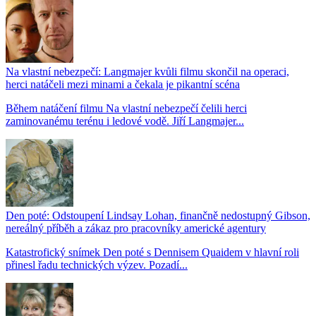
Na vlastní nebezpečí: Langmajer kvůli filmu skončil na operaci,
herci natáčeli mezi minami a čekala je pikantní scéna
Během natáčení filmu Na vlastní nebezpečí čelili herci
zaminovanému terénu i ledové vodě. Jiří Langmajer...
Den poté: Odstoupení Lindsay Lohan, finančně nedostupný Gibson,
nereálný příběh a zákaz pro pracovníky americké agentury
Katastrofický snímek Den poté s Dennisem Quaidem v hlavní roli
přinesl řadu technických výzev. Pozadí...