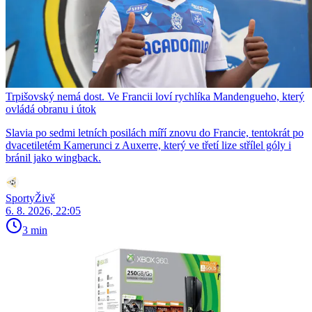
Trpišovský nemá dost. Ve Francii loví rychlíka Mandengueho, který
ovládá obranu i útok
Slavia po sedmi letních posilách míří znovu do Francie, tentokrát po
dvacetiletém Kamerunci z Auxerre, který ve třetí lize střílel góly i
bránil jako wingback.
SportyŽivě
6. 8. 2026, 22:05
3 min