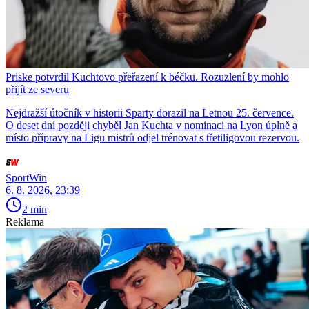
Priske potvrdil Kuchtovo přeřazení k béčku. Rozuzlení by mohlo
přijít ze severu
Nejdražší útočník v historii Sparty dorazil na Letnou 25. července.
O deset dní později chyběl Jan Kuchta v nominaci na Lyon úplně a
místo přípravy na Ligu mistrů odjel trénovat s třetiligovou rezervou.
SportWin
6. 8. 2026, 23:39
2 min
Reklama