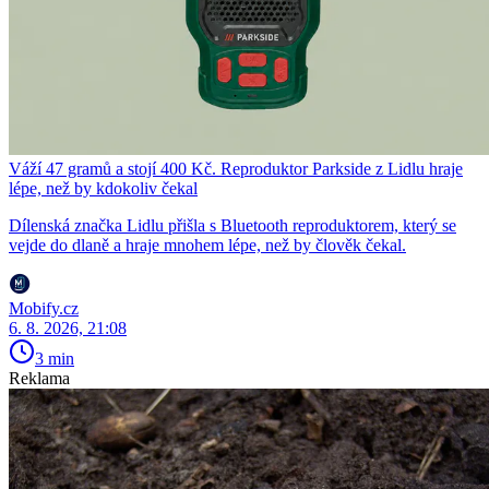
Váží 47 gramů a stojí 400 Kč. Reproduktor Parkside z Lidlu hraje
lépe, než by kdokoliv čekal
Dílenská značka Lidlu přišla s Bluetooth reproduktorem, který se
vejde do dlaně a hraje mnohem lépe, než by člověk čekal.
Mobify.cz
6. 8. 2026, 21:08
3 min
Reklama