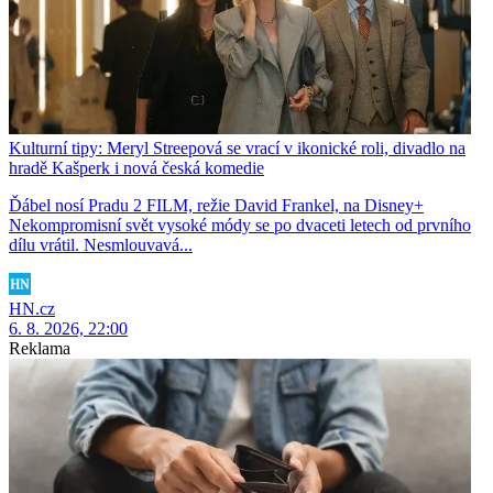
Kulturní tipy: Meryl Streepová se vrací v ikonické roli, divadlo na
hradě Kašperk i nová česká komedie
Ďábel nosí Pradu 2 FILM, režie David Frankel, na Disney+
Nekompromisní svět vysoké módy se po dvaceti letech od prvního
dílu vrátil. Nesmlouvavá...
HN.cz
6. 8. 2026, 22:00
Reklama