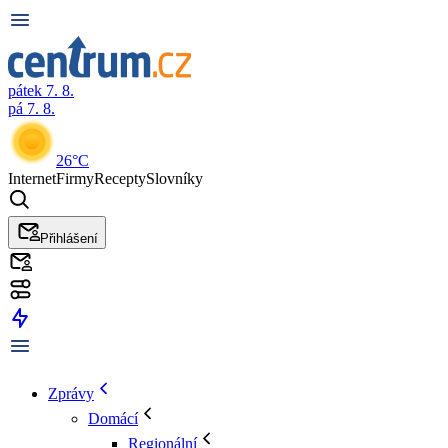
pátek 7. 8.
pá 7. 8.
26°C
Internet
Firmy
Recepty
Slovníky
Přihlášení
Zprávy
Domácí
Regionální