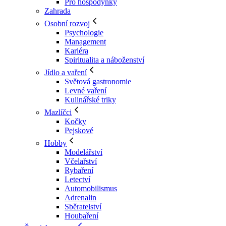
Pro hospodyňky
Zahrada
Osobní rozvoj
Psychologie
Management
Kariéra
Spiritualita a náboženství
Jídlo a vaření
Světová gastronomie
Levné vaření
Kulinářské triky
Mazlíčci
Kočky
Pejskové
Hobby
Modelářství
Včelařství
Rybaření
Letectví
Automobilismus
Adrenalin
Sběratelství
Houbaření