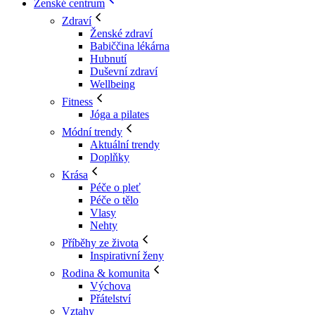
Ženské centrum
Zdraví
Ženské zdraví
Babiččina lékárna
Hubnutí
Duševní zdraví
Wellbeing
Fitness
Jóga a pilates
Módní trendy
Aktuální trendy
Doplňky
Krása
Péče o pleť
Péče o tělo
Vlasy
Nehty
Příběhy ze života
Inspirativní ženy
Rodina & komunita
Výchova
Přátelství
Vztahy