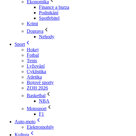
Ekonomika
Finance a burza
Podnikání
Spotřebitel
Krimi
Doprava
Nehody
Sport
Hokej
Fotbal
Tenis
Lyžování
Cyklistika
Atletika
Bojové sporty
ZOH 2026
Basketbal
NBA
Motosport
F1
Auto-moto
Elektromobily
Kultura