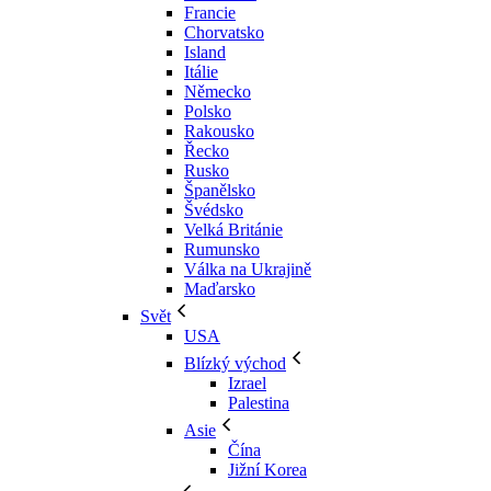
Francie
Chorvatsko
Island
Itálie
Německo
Polsko
Rakousko
Řecko
Rusko
Španělsko
Švédsko
Velká Británie
Rumunsko
Válka na Ukrajině
Maďarsko
Svět
USA
Blízký východ
Izrael
Palestina
Asie
Čína
Jižní Korea