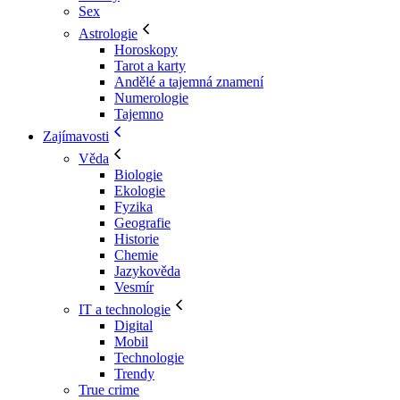
Sex
Astrologie
Horoskopy
Tarot a karty
Andělé a tajemná znamení
Numerologie
Tajemno
Zajímavosti
Věda
Biologie
Ekologie
Fyzika
Geografie
Historie
Chemie
Jazykověda
Vesmír
IT a technologie
Digital
Mobil
Technologie
Trendy
True crime