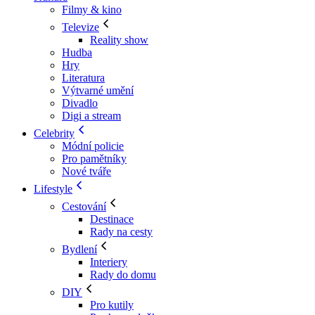
Filmy & kino
Televize
Reality show
Hudba
Hry
Literatura
Výtvarné umění
Divadlo
Digi a stream
Celebrity
Módní policie
Pro pamětníky
Nové tváře
Lifestyle
Cestování
Destinace
Rady na cesty
Bydlení
Interiery
Rady do domu
DIY
Pro kutily