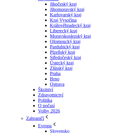
Jihočeský kraj
Jihomoravský kraj
Karlovarský kraj
Kraj Vysočina
Králověhradecký kraj
Liberecký kraj
Moravskoslezský kraj
Olomoucký kraj
Pardubický kraj
Plzeňský kraj
Středočeský kraj
Ústecký kraj
Zlínský kraj
Praha
Brno
Ostrava
Školství
Zdravotnictví
Politika
O počasí
Volby 2026
Zahraničí
Evropa
Slovensko