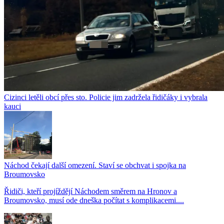
Cizinci letěli obcí přes sto. Policie jim zadržela řidičáky i vybrala
kauci
Náchod čekají další omezení. Staví se obchvat i spojka na
Broumovsko
Řidiči, kteří projíždějí Náchodem směrem na Hronov a
Broumovsko, musí ode dneška počítat s komplikacemi....