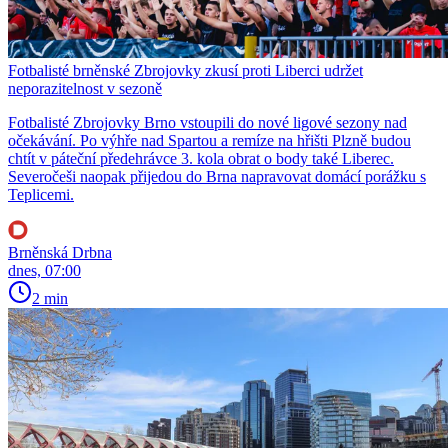
Fotbalisté brněnské Zbrojovky zkusí proti Liberci udržet
neporazitelnost v sezoně
Fotbalisté Zbrojovky Brno vstoupili do nové ligové sezony nad
očekávání. Po výhře nad Spartou a remíze na hřišti Plzně budou
chtít v páteční předehrávce 3. kola obrat o body také Liberec.
Severočeši naopak přijedou do Brna napravovat domácí porážku s
Teplicemi.
Brněnská Drbna
dnes, 07:00
2 min