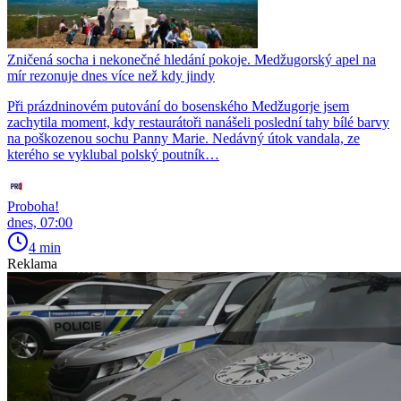
Zničená socha i nekonečné hledání pokoje. Medžugorský apel na
mír rezonuje dnes více než kdy jindy
Při prázdninovém putování do bosenského Medžugorje jsem
zachytila moment, kdy restaurátoři nanášeli poslední tahy bílé barvy
na poškozenou sochu Panny Marie. Nedávný útok vandala, ze
kterého se vyklubal polský poutník…
Proboha!
dnes, 07:00
4 min
Reklama