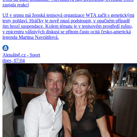
zaujala reakcí
Už v srpnu má ženská tenisová organizace WTA začít s genetickými
testy pohlaví. Hráčky je nově musí podstoupit, v opačném případě
jim hrozí suspendace. Kolem tématu je v tenisovém prostředí rušno,
v epicentru vášnivých diskusí se přitom často ocitá česko-americká
legenda Martina Navrátilová.
Aktuálně.cz - Sport
dnes, 07:04