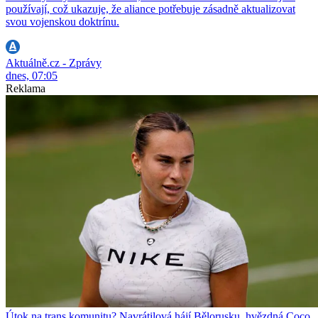
používají, což ukazuje, že aliance potřebuje zásadně aktualizovat
svou vojenskou doktrínu.
Aktuálně.cz - Zprávy
dnes, 07:05
Reklama
Útok na trans komunitu? Navrátilová hájí Bělorusku, hvězdná Coco