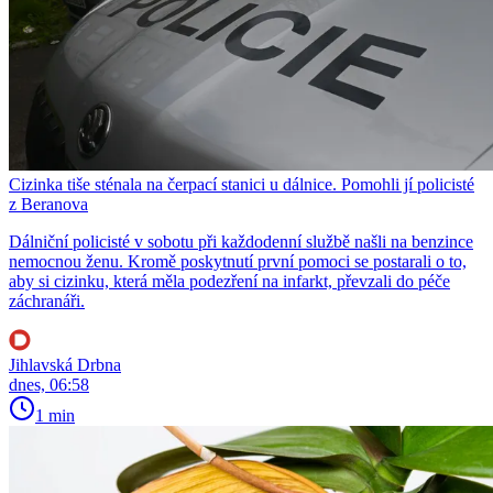
Cizinka tiše sténala na čerpací stanici u dálnice. Pomohli jí policisté
z Beranova
Dálniční policisté v sobotu při každodenní službě našli na benzince
nemocnou ženu. Kromě poskytnutí první pomoci se postarali o to,
aby si cizinku, která měla podezření na infarkt, převzali do péče
záchranáři.
Jihlavská Drbna
dnes, 06:58
1 min