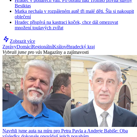
Hradec v pohárech válí. Po obratu nad Tromsö přivítá slavný
Besiktas
Matka nechala v rozpáleném autě tři malé děti. Šla si nakoupit
oblečení
Hradec přispívá na kastraci koček, chce dál omezovat
množení toulavých zvířat
Zobrazit více
Zprávy
Domácí
Regionální
Králověhradecký kraj
Vybrali jsme pro vás
Magazíny a zajímavosti
Navrhli jsme auta na míru pro Petra Pavla a Andreje Babiše: Oba
výsledky dokonale opovídají jejich povahám