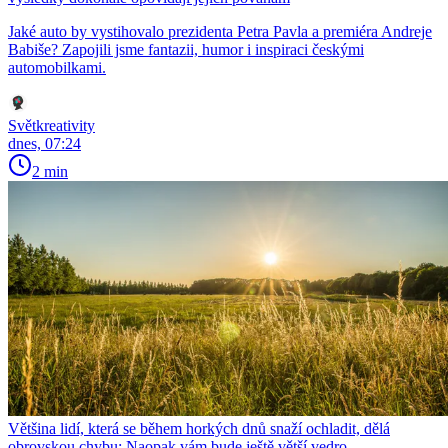
Jaké auto by vystihovalo prezidenta Petra Pavla a premiéra Andreje
Babiše? Zapojili jsme fantazii, humor i inspiraci českými
automobilkami.
Světkreativity
dnes, 07:24
2 min
Většina lidí, která se během horkých dnů snaží ochladit, dělá
obrovskou chybu: Naopak vám bude ještě větší vedro