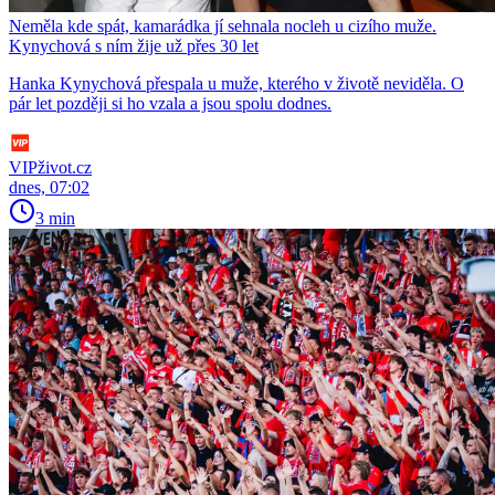
Neměla kde spát, kamarádka jí sehnala nocleh u cizího muže.
Kynychová s ním žije už přes 30 let
Hanka Kynychová přespala u muže, kterého v životě neviděla. O
pár let později si ho vzala a jsou spolu dodnes.
VIPživot.cz
dnes, 07:02
3 min