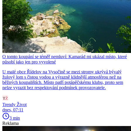
O tomto koupání se téměř nemluví: Kamarád mi ukázal místo, které
působí jako jen pro vyvolené
U malé obce Řídelov na Vysočině se mezi stromy ukrývá bývalý
žulový lom s čistou vodou a výrazně klidnější atmosférou než na
běžných koupalištích. Místo patří potápěčskému klubu, proto sem
nelze vyrazit bez respektování podmínek provozovatele.
Trendy Život
dnes, 07:11
3 min
Reklama