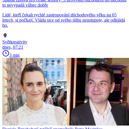
to nevypadá vůbec dobře
Lidé, kteří čekali rychlé zastropování důchodového věku na 65
letech, si počkají. Vláda sice od svého slibu neustupuje, ale odkládá
ho.
Světkreativity
dnes, 07:21
3 min