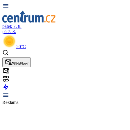
pátek 7. 8.
pá 7. 8.
20°C
Přihlášení
Reklama