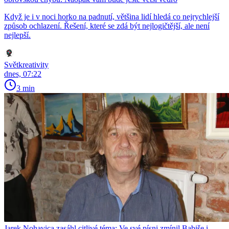
Když je i v noci horko na padnutí, většina lidí hledá co nejrychlejší
způsob ochlazení. Řešení, které se zdá být nejlogičtější, ale není
nejlepší.
Světkreativity
dnes, 07:22
3 min
Jarek Nohavica zasáhl citlivé téma: Ve své písni zmínil Babiše i