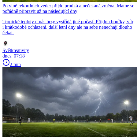
Po vlně rekordních veder přijde prudká a nečekaná změna. Máme se
pořádně připravit už na následující dny
Tropické teploty u nás brzy vystřídá jiné počasí. Přijdou bouřky, vítr
i krátkodobé ochlazení, další letní dny ale na sebe nenechají dlouho
čekat.
Světkreativity
dnes, 07:18
2 min