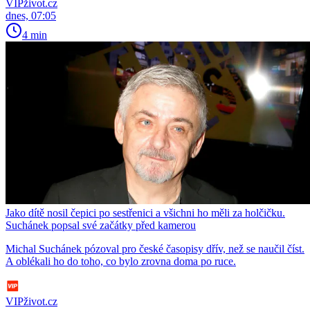
VIPživot.cz
dnes, 07:05
4 min
Jako dítě nosil čepici po sestřenici a všichni ho měli za holčičku.
Suchánek popsal své začátky před kamerou
Michal Suchánek pózoval pro české časopisy dřív, než se naučil číst.
A oblékali ho do toho, co bylo zrovna doma po ruce.
VIPživot.cz