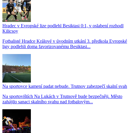
Hradec v Evropské lize podlehl Besiktasi 0:1, v oslabení rozhodl
Kilicsoy
Fotbalisté Hradce Králové v úvodním utkání 3. předkola Evropské
ligy podlehli doma favorizovanému Besiktasi...
Na sportovce kamení padat nebude. Trutnov zabezpečí skalní svah
Na sportovištích Na Lukách v Trutnově bude bezpečněji. Město
zahájilo sanaci skalního svahu nad fotbalovým...