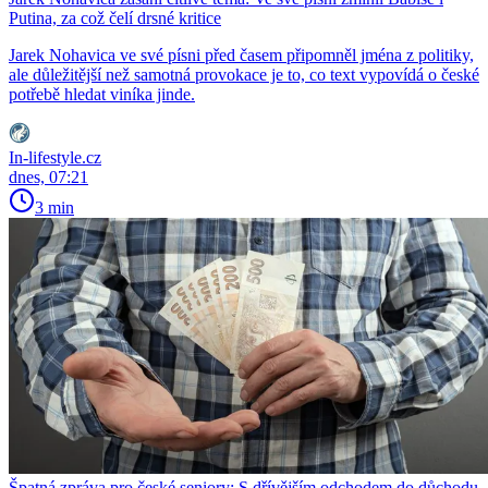
Putina, za což čelí drsné kritice
Jarek Nohavica ve své písni před časem připomněl jména z politiky,
ale důležitější než samotná provokace je to, co text vypovídá o české
potřebě hledat viníka jinde.
In-lifestyle.cz
dnes, 07:21
3 min
Špatná zpráva pro české seniory: S dřívějším odchodem do důchodu