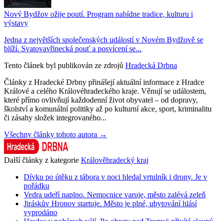
Nový Bydžov ožije poutí. Program nabídne tradice, kulturu i
výstavy
Jedna z největších společenských událostí v Novém Bydžově se
blíží. Svatovavřinecká pouť a posvícení se...
Tento článek byl publikován ze zdrojů
Hradecká Drbna
Články z Hradecké Drbny přinášejí aktuální informace z Hradce
Králové a celého Královéhradeckého kraje. Věnují se událostem,
které přímo ovlivňují každodenní život obyvatel – od dopravy,
školství a komunální politiky až po kulturní akce, sport, kriminalitu
či zásahy složek integrovaného...
Všechny články tohoto autora →
Další články z kategorie
Králověhradecký kraj
Dívku po útěku z tábora v noci hledal vrtulník i drony. Je v
pořádku
Vedra udeří naplno. Nemocnice varuje, město zalévá zeleň
Jiráskův Hronov startuje. Město je plné, ubytování hlásí
vyprodáno