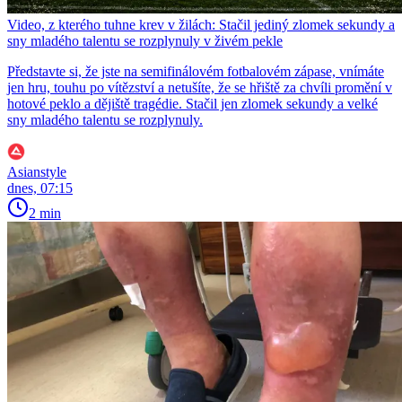
Video, z kterého tuhne krev v žilách: Stačil jediný zlomek sekundy a
sny mladého talentu se rozplynuly v živém pekle
Představte si, že jste na semifinálovém fotbalovém zápase, vnímáte
jen hru, touhu po vítězství a netušíte, že se hřiště za chvíli promění v
hotové peklo a dějiště tragédie. Stačil jen zlomek sekundy a velké
sny mladého talentu se rozplynuly.
Asianstyle
dnes, 07:15
2 min