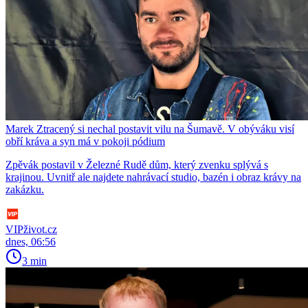
Marek Ztracený si nechal postavit vilu na Šumavě. V obýváku visí
obří kráva a syn má v pokoji pódium
Zpěvák postavil v Železné Rudě dům, který zvenku splývá s
krajinou. Uvnitř ale najdete nahrávací studio, bazén i obraz krávy na
zakázku.
VIPživot.cz
dnes, 06:56
3 min