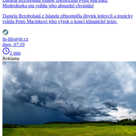
Daniela Brzobohatá totálně znemožnila Petra Macinku:
Moderátorka mu vrátila jeho absurdní chvástání
Daniela Brzobohatá z Islandu připomněla úbytek ledovců a ironicky
vrátila Petru Macinkovi jeho výrok o konci klimatické krize.
In-lifestyle.cz
dnes, 07:19
2 min
Reklama