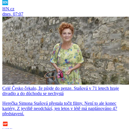
HN.cz
dnes, 07:07
Celé Česko čekalo, že půjde do penze. Stašová v 71 letech hraje
divadlo a do důchodu se nechystá
Herečka Simona Stašová přestala točit filmy. Není to ale konec
kariéry. Z jeviště neodchází, jen letos v létě má naplánováno 47
představení.