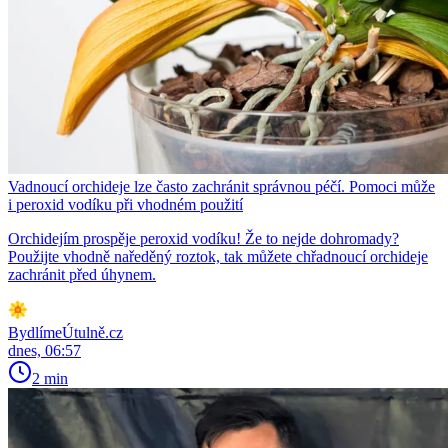
Vadnoucí orchideje lze často zachránit správnou péčí. Pomoci může
i peroxid vodíku při vhodném použití
Orchidejím prospěje peroxid vodíku! Že to nejde dohromady?
Použijte vhodně naředěný roztok, tak můžete chřadnoucí orchideje
zachránit před úhynem.
BydlímeÚtulně.cz
dnes, 06:57
2 min