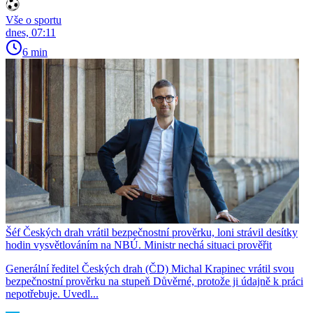
Vše o sportu
dnes, 07:11
6 min
Šéf Českých drah vrátil bezpečnostní prověrku, loni strávil desítky
hodin vysvětlováním na NBÚ. Ministr nechá situaci prověřit
Generální ředitel Českých drah (ČD) Michal Krapinec vrátil svou
bezpečnostní prověrku na stupeň Důvěrné, protože ji údajně k práci
nepotřebuje. Uvedl...