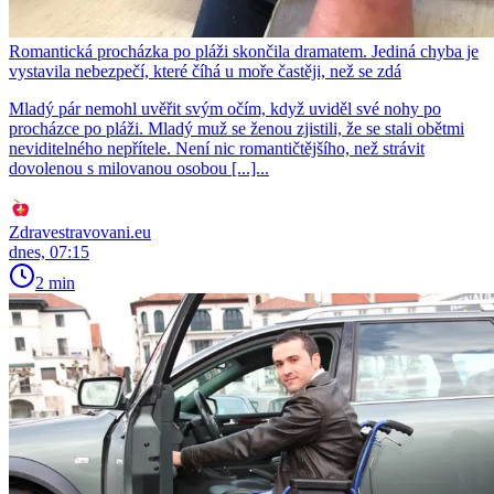
Romantická procházka po pláži skončila dramatem. Jediná chyba je
vystavila nebezpečí, které číhá u moře častěji, než se zdá
Mladý pár nemohl uvěřit svým očím, když uviděl své nohy po
procházce po pláži. Mladý muž se ženou zjistili, že se stali obětmi
neviditelného nepřítele. Není nic romantičtějšího, než strávit
dovolenou s milovanou osobou [...]...
Zdravestravovani.eu
dnes, 07:15
2 min