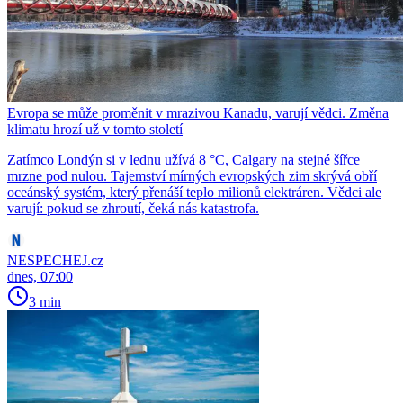
Evropa se může proměnit v mrazivou Kanadu, varují vědci. Změna
klimatu hrozí už v tomto století
Zatímco Londýn si v lednu užívá 8 °C, Calgary na stejné šířce
mrzne pod nulou. Tajemství mírných evropských zim skrývá obří
oceánský systém, který přenáší teplo milionů elektráren. Vědci ale
varují: pokud se zhroutí, čeká nás katastrofa.
NESPECHEJ.cz
dnes, 07:00
3 min