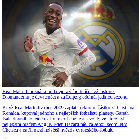
Real Madrid možná koupil nejdražšího hráče své historie.
Diomandemu je devatenáct a za Leipzig odehrál jedinou sezonu
Když Real Madrid v roce 2009 zaplatil rekordní částku za Cristiana
Ronalda, kupoval jednoho z nejlepších fotbalistů planety. Gareth
Bale dorazil po letech v Premier League a sezoně, ve které byl
nejlepším hráčem Anglie. Eden Hazard měl za sebou sedm let v
Chelsea a patřil mezi největší hvězdy evropského fotbalu.