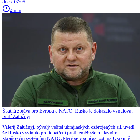
dnes, 07:05
4 min
Špatná zpráva pro Evropu a NATO. Rusko je dokázalo vynulovat,
tvrdí Zalužnyj
Valerij Zalužnyj, bývalý velitel ukrajinských ozbrojených sil, uvedl,
že Rusko vyvinulo protiopatření proti téměř všem hlavním
zbraňovým systémům NATO, které se v současnosti na Ukrajině