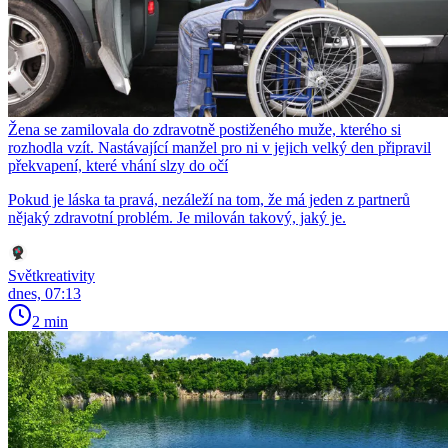
Žena se zamilovala do zdravotně postiženého muže, kterého si
rozhodla vzít. Nastávající manžel pro ni v jejich velký den připravil
překvapení, které vhání slzy do očí
Pokud je láska ta pravá, nezáleží na tom, že má jeden z partnerů
nějaký zdravotní problém. Je milován takový, jaký je.
Světkreativity
dnes, 07:13
2 min