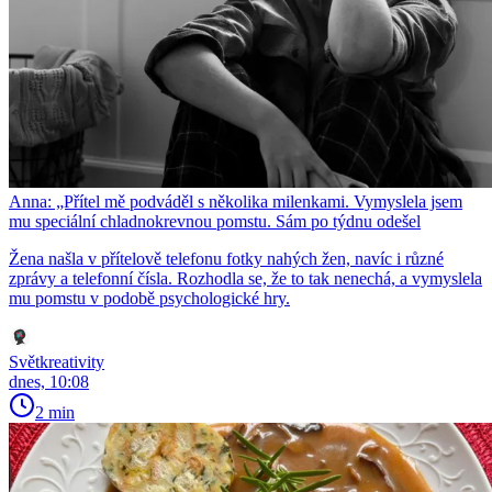
Anna: „Přítel mě podváděl s několika milenkami. Vymyslela jsem
mu speciální chladnokrevnou pomstu. Sám po týdnu odešel
Žena našla v přítelově telefonu fotky nahých žen, navíc i různé
zprávy a telefonní čísla. Rozhodla se, že to tak nenechá, a vymyslela
mu pomstu v podobě psychologické hry.
Světkreativity
dnes, 10:08
2 min