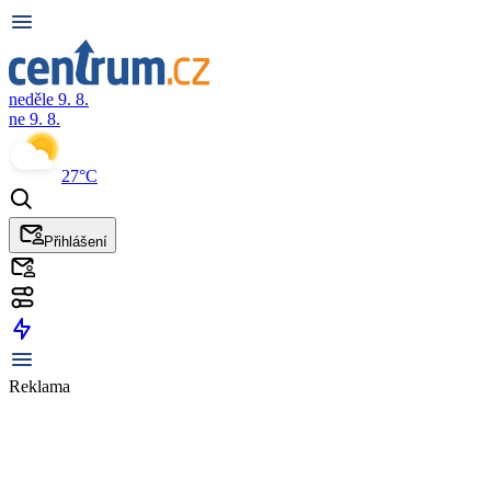
neděle 9. 8.
ne 9. 8.
27°C
Přihlášení
Reklama