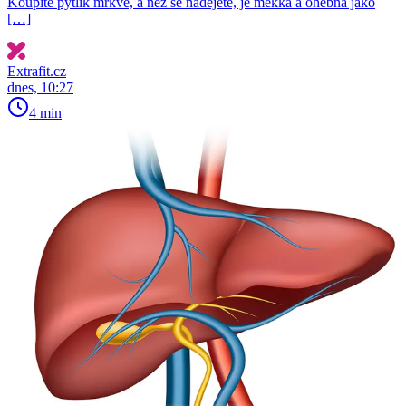
Koupíte pytlík mrkve, a než se nadějete, je měkká a ohebná jako
[…]
Extrafit.cz
dnes, 10:27
4 min