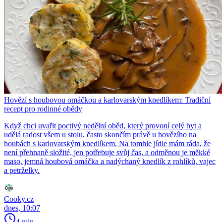
Hovězí s houbovou omáčkou a karlovarským knedlíkem: Tradiční
recept pro rodinné obědy
Když chci uvařit poctivý nedělní oběd, který provoní celý byt a
udělá radost všem u stolu, často skončím právě u hovězího na
houbách s karlovarským knedlíkem. Na tomhle jídle mám ráda, že
není přehnaně složité, jen potřebuje svůj čas, a odměnou je měkké
maso, jemná houbová omáčka a nadýchaný knedlík z rohlíků, vajec
a petrželky.
Cooky.cz
dnes, 10:07
4 min