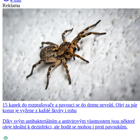
Reklama
15 kapek do rozprašovače a pavouci se do domu nevrátí. Olej za pár
korun je vyžene z každé škvíry i rohu
Díky svým antibakteriálním a antivirovým vlastnostem jsou některé
oleje ideální k dezinfekci, ale hodit se mohou i proti pavoukům.