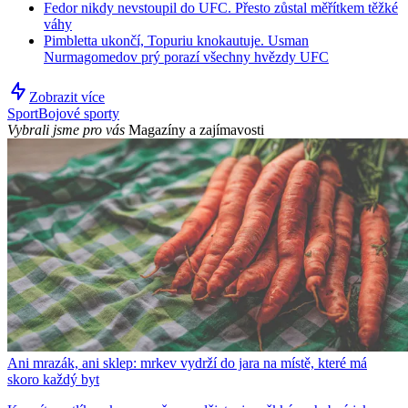
Fedor nikdy nevstoupil do UFC. Přesto zůstal měřítkem těžké
váhy
Pimbletta ukončí, Topuriu knokautuje. Usman
Nurmagomedov prý porazí všechny hvězdy UFC
Zobrazit více
Sport
Bojové sporty
Vybrali jsme pro vás
Magazíny a zajímavosti
Ani mrazák, ani sklep: mrkev vydrží do jara na místě, které má
skoro každý byt