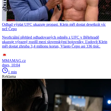
Odhad výplat UFC ukazuje propast. Klein měl dostat desetkrát víc
než Čepo
Neoficiální přehled odhadovaných odměn z UFC v Bělehradě
ukazuje výrazný rozdíl mezi slovenskými bojovníky. Ľudovít Klein
měl dostat zhruba 3,4 milionu korun, Vlasto Čepo asi 336 tisíc.
MMAMAG.cz
dnes, 10:04
1 min
Reklama