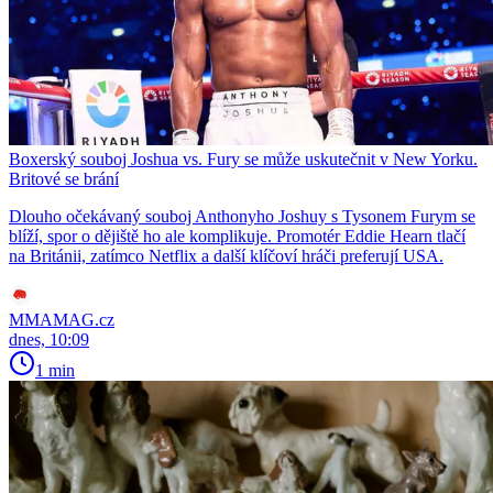
Boxerský souboj Joshua vs. Fury se může uskutečnit v New Yorku.
Britové se brání
Dlouho očekávaný souboj Anthonyho Joshuy s Tysonem Furym se
blíží, spor o dějiště ho ale komplikuje. Promotér Eddie Hearn tlačí
na Británii, zatímco Netflix a další klíčoví hráči preferují USA.
MMAMAG.cz
dnes, 10:09
1 min