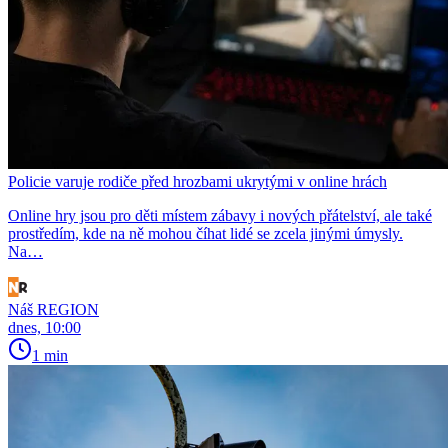
Policie varuje rodiče před hrozbami ukrytými v online hrách
Online hry jsou pro děti místem zábavy i nových přátelství, ale také
prostředím, kde na ně mohou číhat lidé se zcela jinými úmysly.
Na…
Náš REGION
dnes, 10:00
1 min