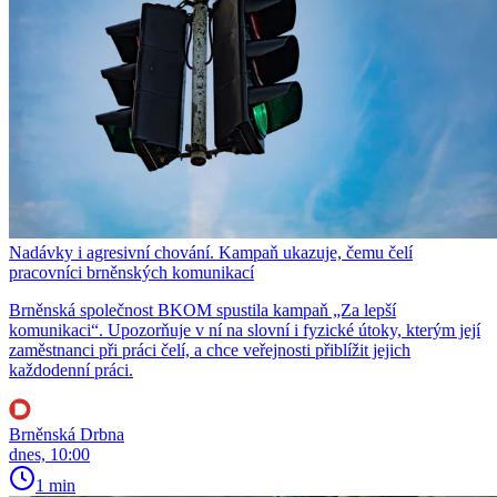
Nadávky i agresivní chování. Kampaň ukazuje, čemu čelí
pracovníci brněnských komunikací
Brněnská společnost BKOM spustila kampaň „Za lepší
komunikaci“. Upozorňuje v ní na slovní i fyzické útoky, kterým její
zaměstnanci při práci čelí, a chce veřejnosti přiblížit jejich
každodenní práci.
Brněnská Drbna
dnes, 10:00
1 min