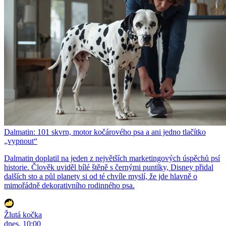
Dalmatin: 101 skvrn, motor kočárového psa a ani jedno tlačítko
„vypnout“
Dalmatin doplatil na jeden z největších marketingových úspěchů psí
historie. Člověk uviděl bílé štěně s černými puntíky, Disney přidal
dalších sto a půl planety si od té chvíle myslí, že jde hlavně o
mimořádně dekorativního rodinného psa.
Žlutá kočka
dnes, 10:00