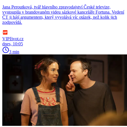
Jana Peroutková, tvář hlavního zpravodajství České televize,
vystoupila v brandovaném videu sázkové kanceláře Fortuna. Vedení
ČT ji hájí argumentem, který vyvolává víc otázek, než kolik jich
zodpovídá.
VIPživot.cz
dnes, 10:05
3 min