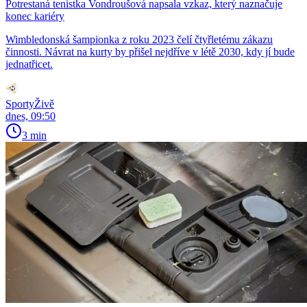
Potrestaná tenistka Vondroušová napsala vzkaz, který naznačuje
konec kariéry
Wimbledonská šampionka z roku 2023 čelí čtyřletému zákazu
činnosti. Návrat na kurty by přišel nejdříve v létě 2030, kdy jí bude
jednatřicet.
SportyŽivě
dnes, 09:50
3 min