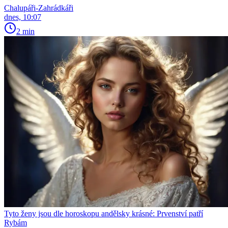
Chalupáři-Zahrádkáři
dnes, 10:07
2 min
Tyto ženy jsou dle horoskopu andělsky krásné: Prvenství patří
Rybám