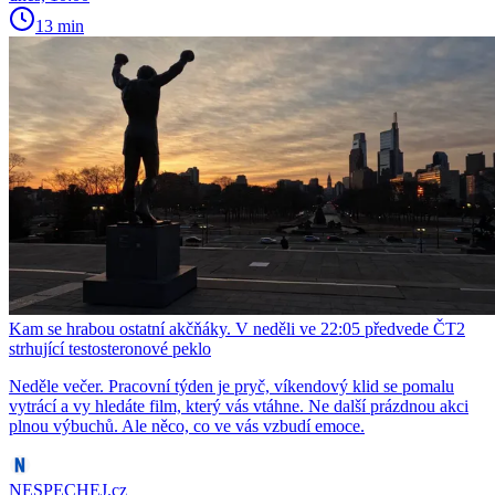
13 min
Kam se hrabou ostatní akčňáky. V neděli ve 22:05 předvede ČT2
strhující testosteronové peklo
Neděle večer. Pracovní týden je pryč, víkendový klid se pomalu
vytrácí a vy hledáte film, který vás vtáhne. Ne další prázdnou akci
plnou výbuchů. Ale něco, co ve vás vzbudí emoce.
NESPECHEJ.cz