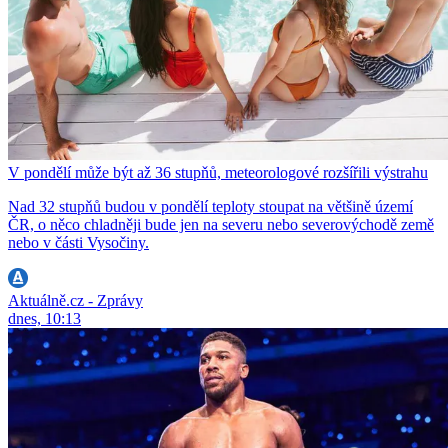
V pondělí může být až 36 stupňů, meteorologové rozšířili výstrahu
Nad 32 stupňů budou v pondělí teploty stoupat na většině území
ČR, o něco chladněji bude jen na severu nebo severovýchodě země
nebo v části Vysočiny.
Aktuálně.cz - Zprávy
dnes, 10:13