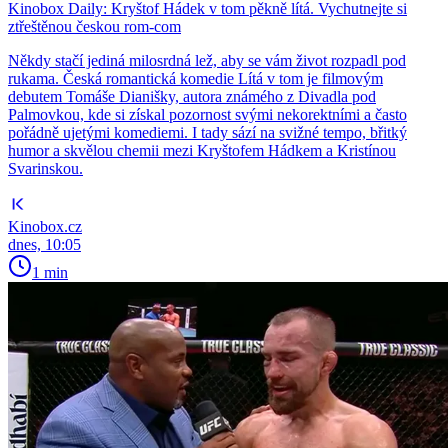
Kinobox Daily: Kryštof Hádek v tom pěkně lítá. Vychutnejte si
ztřeštěnou českou rom-com
Někdy stačí jediná milosrdná lež, aby se vám život rozpadl pod
rukama. Česká romantická komedie Lítá v tom je filmovým
debutem Tomáše Dianišky, autora známého z Divadla pod
Palmovkou, kde si získal pozornost svými nekorektními a často
pořádně ujetými komediemi. I tady sází na svižné tempo, břitký
humor a skvělou chemii mezi Kryštofem Hádkem a Kristínou
Svarinskou.
Kinobox.cz
dnes, 10:05
1 min