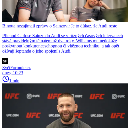
Binotta nezajímají zprávy o Sainzovi: Je to důkaz, že Audi roste
Příchod Carlose Sainze do Audi se v různých časových intervalech
stává pravidelným tématem už dva roky. Williams mu nedokáže
poskytnout konkurenceschopnou či vítěznou techniku, a tak opět
ožívají šeptanda o jeho spojení s Audi.
SvětFormule.cz
dnes, 10:23
1 min