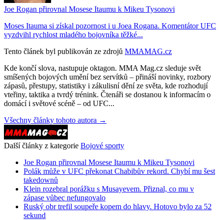
Joe Rogan přirovnal Mosese Itaumu k Mikeu Tysonovi
Moses Itauma si získal pozornost i u Joea Rogana. Komentátor UFC
vyzdvihl rychlost mladého bojovníka těžké...
Tento článek byl publikován ze zdrojů
MMAMAG.cz
Kde končí slova, nastupuje oktagon. MMA Mag.cz sleduje svět
smíšených bojových umění bez servítků – přináší novinky, rozbory
zápasů, přestupy, statistiky i zákulisní dění ze světa, kde rozhodují
vteřiny, taktika a tvrdý trénink. Čtenáři se dostanou k informacím o
domácí i světové scéně – od UFC...
Všechny články tohoto autora →
Další články z kategorie
Bojové sporty
Joe Rogan přirovnal Mosese Itaumu k Mikeu Tysonovi
Polák může v UFC překonat Chabibův rekord. Chybí mu šest
takedownů
Klein rozebral porážku s Musayevem. Přiznal, co mu v
zápase vůbec nefungovalo
Ruský obr trefil soupeře kopem do hlavy. Hotovo bylo za 52
sekund