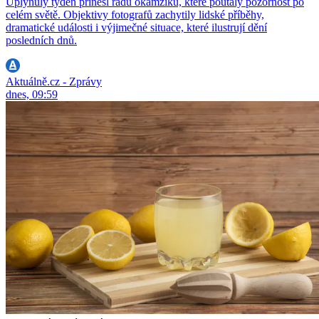
Uplynulý týden přinesl řadu okamžiků, které poutaly pozornost po
celém světě. Objektivy fotografů zachytily lidské příběhy,
dramatické události i výjimečné situace, které ilustrují dění
posledních dnů.
Aktuálně.cz - Zprávy
dnes, 09:59