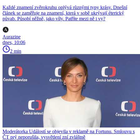
Každé znamení zvěrokruhu oplývá různými typy krásy. Dnešní
článek se zaměřuje na znamení, která v sobě ukrývají éterický
půvab. Působí něžně, jako víly. Patříte mezi ně i vy?
Aurazine
dnes, 10:06
2 min
Moderátorka Událostí se objevila v reklamě na Fortunu. Smlouvu s
ČT prý neporušila, vysvětlení zní zvláštně