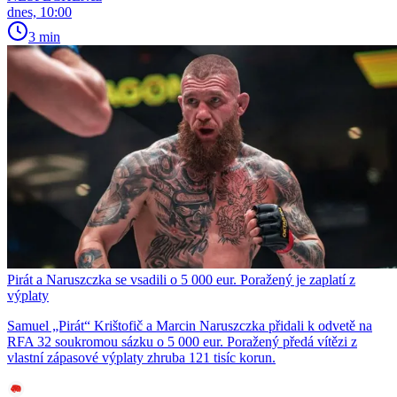
dnes, 10:00
3 min
Pirát a Naruszczka se vsadili o 5 000 eur. Poražený je zaplatí z
výplaty
Samuel „Pirát“ Krištofič a Marcin Naruszczka přidali k odvetě na
RFA 32 soukromou sázku o 5 000 eur. Poražený předá vítězi z
vlastní zápasové výplaty zhruba 121 tisíc korun.