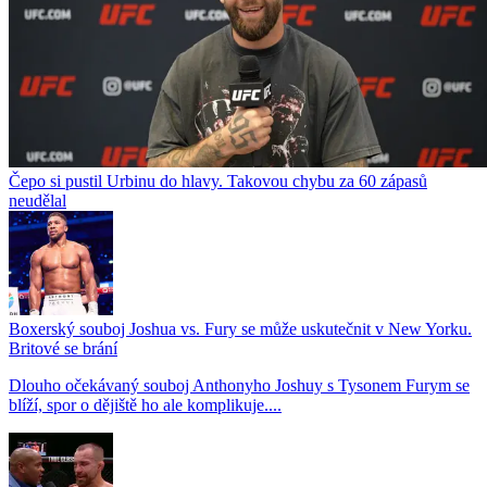
Čepo si pustil Urbinu do hlavy. Takovou chybu za 60 zápasů
neudělal
Boxerský souboj Joshua vs. Fury se může uskutečnit v New Yorku.
Britové se brání
Dlouho očekávaný souboj Anthonyho Joshuy s Tysonem Furym se
blíží, spor o dějiště ho ale komplikuje....