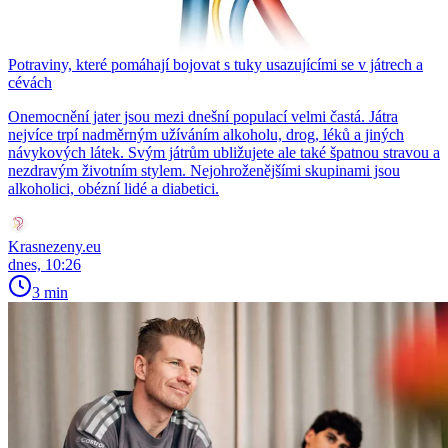
Potraviny, které pomáhají bojovat s tuky usazujícími se v játrech a
cévách
Onemocnění jater jsou mezi dnešní populací velmi častá. Játra
nejvíce trpí nadměrným užíváním alkoholu, drog, léků a jiných
návykových látek. Svým játrům ubližujete ale také špatnou stravou a
nezdravým životním stylem. Nejohroženějšími skupinami jsou
alkoholici, obézní lidé a diabetici.
Krasnezeny.eu
dnes, 10:26
3 min