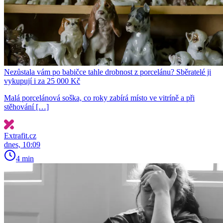
Nezůstala vám po babičce tahle drobnost z porcelánu? Sběratelé ji
vykupují i za 25 000 Kč
Malá porcelánová soška, co roky zabírá místo ve vitríně a při
stěhování […]
Extrafit.cz
dnes, 10:09
4 min