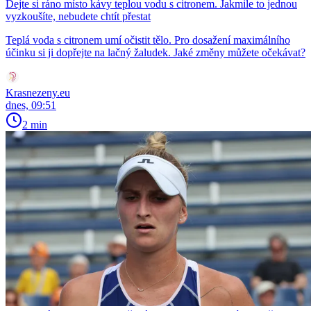
Dejte si ráno místo kávy teplou vodu s citronem. Jakmile to jednou
vyzkoušíte, nebudete chtít přestat
Teplá voda s citronem umí očistit tělo. Pro dosažení maximálního
účinku si ji dopřejte na lačný žaludek. Jaké změny můžete očekávat?
Krasnezeny.eu
dnes, 09:51
2 min