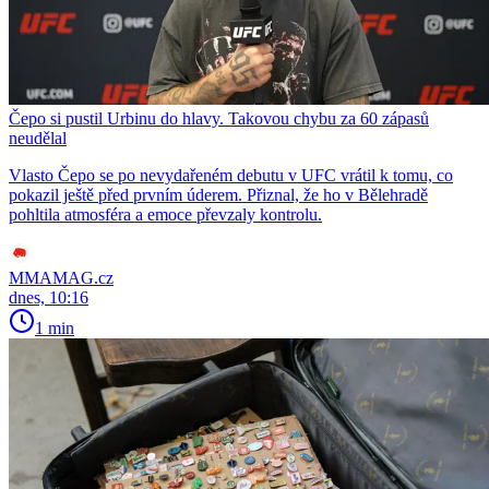
Čepo si pustil Urbinu do hlavy. Takovou chybu za 60 zápasů
neudělal
Vlasto Čepo se po nevydařeném debutu v UFC vrátil k tomu, co
pokazil ještě před prvním úderem. Přiznal, že ho v Bělehradě
pohltila atmosféra a emoce převzaly kontrolu.
MMAMAG.cz
dnes, 10:16
1 min