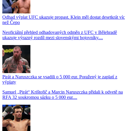
Odhad výplat UFC ukazuje propast. Klein měl dostat desetkrát víc
než Čepo
Neoficiální přehled odhadovaných odměn z UFC v Bělehradě
ukazuje výrazný rozdíl mezi slovenskými bojovníky....
Pirát a Naruszczka se vsadili o 5 000 eur. Poražený je zaplatí z
výplaty
Samuel „Pirát“ Krištofič a Marcin Naruszczka přidali k odvetě na
RFA 32 soukromou sázku o 5 000 eur....