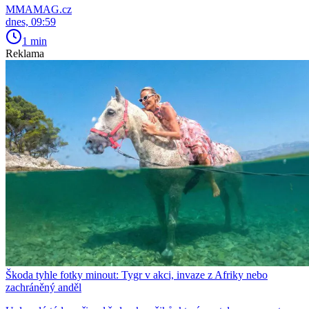
MMAMAG.cz
dnes, 09:59
1 min
Reklama
Škoda tyhle fotky minout: Tygr v akci, invaze z Afriky nebo
zachráněný anděl