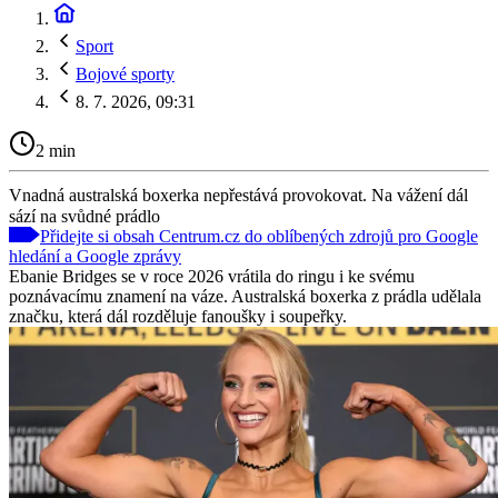
Sport
Bojové sporty
8. 7. 2026, 09:31
2 min
Vnadná australská boxerka nepřestává provokovat. Na vážení dál
sází na svůdné prádlo
Přidejte si obsah Centrum.cz do oblíbených zdrojů pro Google
hledání a Google zprávy
Ebanie Bridges se v roce 2026 vrátila do ringu i ke svému
poznávacímu znamení na váze. Australská boxerka z prádla udělala
značku, která dál rozděluje fanoušky i soupeřky.