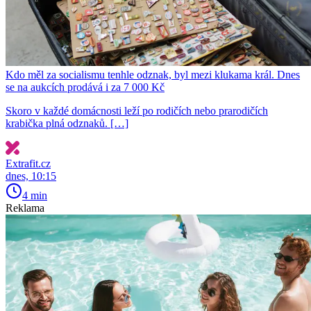
Kdo měl za socialismu tenhle odznak, byl mezi klukama král. Dnes
se na aukcích prodává i za 7 000 Kč
Skoro v každé domácnosti leží po rodičích nebo prarodičích
krabička plná odznaků. […]
Extrafit.cz
dnes, 10:15
4 min
Reklama