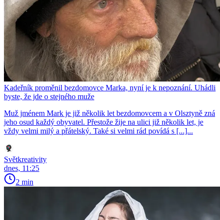
Kadeřník proměnil bezdomovce Marka, nyní je k nepoznání. Uhádli
byste, že jde o stejného muže
Muž jménem Mark je již několik let bezdomovcem a v Olsztyně zná
jeho osud každý obyvatel. Přestože žije na ulici již několik let, je
vždy velmi milý a přátelský. Také si velmi rád povídá s [...]...
Světkreativity
dnes, 11:25
2 min