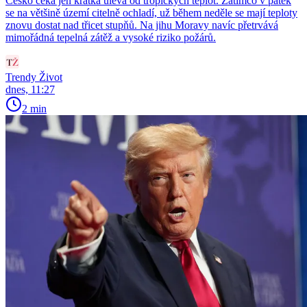
Česko čeká jen krátká úleva od tropických teplot. Zatímco v pátek
se na většině území citelně ochladí, už během neděle se mají teploty
znovu dostat nad třicet stupňů. Na jihu Moravy navíc přetrvává
mimořádná tepelná zátěž a vysoké riziko požárů.
Trendy Život
dnes, 11:27
2 min