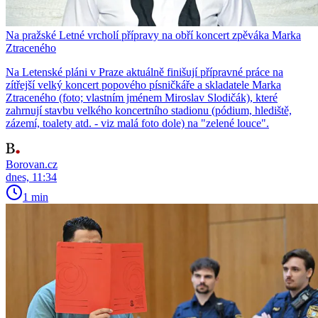
Na pražské Letné vrcholí přípravy na obří koncert zpěváka Marka
Ztraceného
Na Letenské pláni v Praze aktuálně finišují přípravné práce na
zítřejší velký koncert popového písničkáře a skladatele Marka
Ztraceného (foto; vlastním jménem Miroslav Slodičák), které
zahrnují stavbu velkého koncertního stadionu (pódium, hlediště,
zázemí, toalety atd. - viz malá foto dole) na "zelené louce".
Borovan.cz
dnes, 11:34
1 min