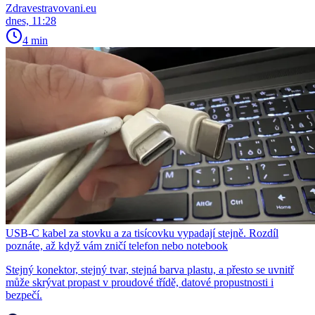
Zdravestravovani.eu
dnes, 11:28
4 min
USB-C kabel za stovku a za tisícovku vypadají stejně. Rozdíl
poznáte, až když vám zničí telefon nebo notebook
Stejný konektor, stejný tvar, stejná barva plastu, a přesto se uvnitř
může skrývat propast v proudové třídě, datové propustnosti i
bezpečí.