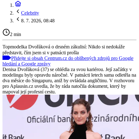
Celebrity
8. 7. 2026, 08:48
2 min
Topmodelka Dvořáková o drsném zákulisí: Nikdo si nedokáže
představit, čím jsem si v patnácti prošla
Přidejte si obsah Centrum.cz do oblíbených zdrojů pro Google
hledání a Google zprávy
Denisa Dvořáková (37) se ohlédla za svou kariérou. Její začátky v
modelingu byly opravdu náročné. V patnácti letech sama odletěla na
dva měsíce do Singapuru, aniž by ovládala angličtinu. V rozhovoru
pro Aplausin.cz uvedla, že by ráda natočila dokument, který by
mapoval její profesní cestu.