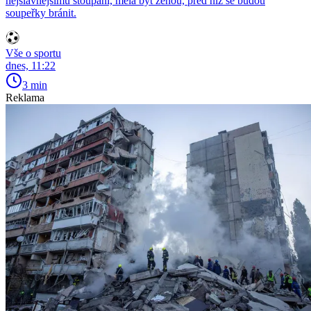
nejslavnějšímu stoupání, měla být ženou, před níž se budou
soupeřky bránit.
Vše o sportu
dnes, 11:22
3 min
Reklama