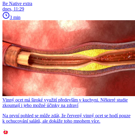
Be Native extra
dnes, 11:29
3 min
Vinný ocet má široké využití především v kuchyni. Některé studie
zkoumají i jeho možné účinky na zdraví
Na první pohled se může zdát, že červený vinný ocet se hodí pouze
k ochucování salátů, ale dokáže toho mnohem více.