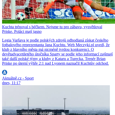
Kuchta trénoval s béčkem. Nejsme tu pro zábavu, vysvětloval
Priske. Poláci mají jasno
Legia Varšava je podle polských zdrojů odhodlaná získat českého
fotbalového reprezentanta Jana Kuchtu. Web Meczyki.pl uvedl, že
klub z hlavního města má nicméně tvrdou konkurenci. O
devětadvacetiletého útočníka Sparty se podle jeho informací zajímají
také další polské týmy a kluby z Kataru a Turecka. Trenér Brian
Priske po úterní výhře 2:1 nad Lyonem naznačil Kuchtův odchod.
Aktuálně.cz - Sport
dnes, 11:17