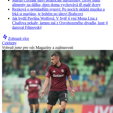
Martin Čermák slaví pětatřicáté narozeniny. Dříve platil
alimenty na dálku, dnes doma vychovává tři malé dcery
Rezková o nejmladším synovi: Po nocích skládá muziku a
frká si marjánu, je bohém po tátovi Brabcovi
Jak bydlí Pavlína Wolfová: V bytě jí visí Mona Lisa z
Císařova pekaře, lampu má z Osvobozeného divadla, lustr jí
daroval Filipovský
Zobrazit více
Celebrity
Vybrali jsme pro vás
Magazíny a zajímavosti