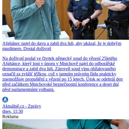
Afghánec najel do davu a zabil dva lidi, aby ukázal, že je dobrým
muslimem. Dostal doživotí
Na doživotí poslal ve čtvrtek německý soud do vězení 25letého
Afghánce, který loni v únoru v Mnichově najel do odborářské
demonstrace a zabil dva lidi. Zároveň soud vinu obžalovaného
označil za zvlášť těžkou, což v tamním právním řádu prakticky
znemožňuje propuštění z vězení po 15 letech. Útok se odehrál den
před začátkem Mnichovské bezpečnostní konference a deset dní
před parlamentními volbami.
Aktuálně.cz - Zprávy
dnes, 11:30
Reklama