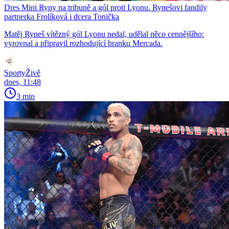
Dres Mini Ryny na tribuně a gól proti Lyonu. Rynešovi fandily
partnerka Frolíková i dcera Tonička
Matěj Ryneš vítězný gól Lyonu nedal, udělal něco cennějšího:
vyrovnal a připravil rozhodující branku Mercada.
SportyŽivě
dnes, 11:48
3 min