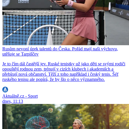
Rusům nevoní úprk talentů do Česka. Pořád mají naši výchovu,
utěšuje se Tarpiščev
Je to čím dál častější jev. Ruské tenistky už jako děti se svými rodiči
opouštějí rodnou zem, trénují v cizích klubech i akademiích a
přebírají nová občanství. Těží z toho například i český tenis. Šéf
ruského tenisu ale popírá, že by šlo o něco významného.
Aktuálně.cz - Sport
dnes, 11:13