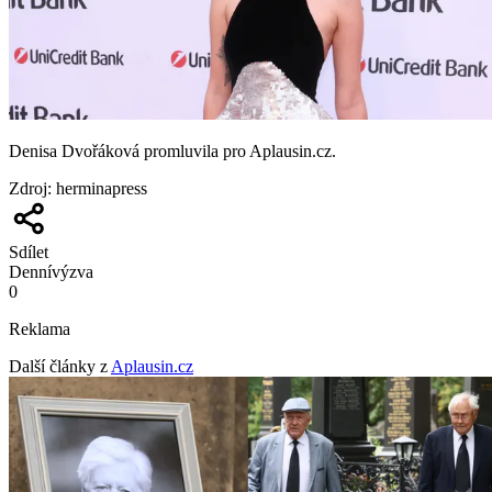
Denisa Dvořáková promluvila pro Aplausin.cz.
Zdroj
:
herminapress
Sdílet
Denní
výzva
0
Reklama
Další články z
Aplausin.cz