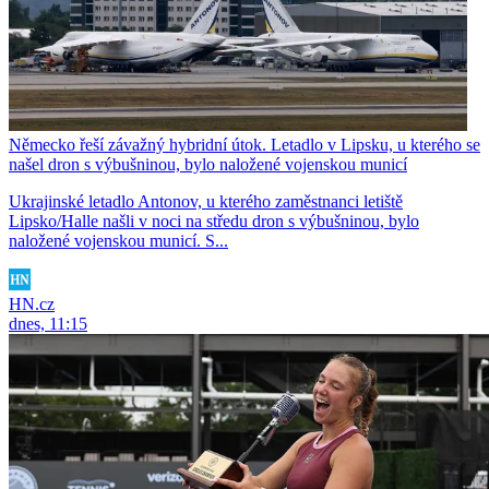
Německo řeší závažný hybridní útok. Letadlo v Lipsku, u kterého se
našel dron s výbušninou, bylo naložené vojenskou municí
Ukrajinské letadlo Antonov, u kterého zaměstnanci letiště
Lipsko/Halle našli v noci na středu dron s výbušninou, bylo
naložené vojenskou municí. S...
HN.cz
dnes, 11:15