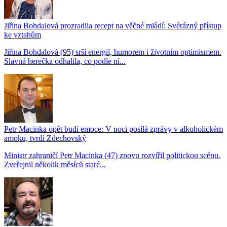
Jiřina Bohdalová prozradila recept na věčné mládí: Svérázný přístup
ke vztahům
Jiřina Bohdalová (95) srší energií, humorem i životním optimismem.
Slavná herečka odhalila, co podle ní...
Petr Macinka opět budí emoce: V noci posílá zprávy v alkoholickém
amoku, tvrdí Zdechovský
Ministr zahraničí Petr Macinka (47) znovu rozvířil politickou scénu.
Zveřejnil několik měsíců staré...