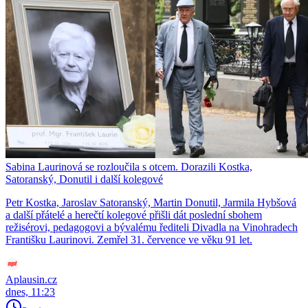
Sabina Laurinová se rozloučila s otcem. Dorazili Kostka,
Satoranský, Donutil i další kolegové
Petr Kostka, Jaroslav Satoranský, Martin Donutil, Jarmila Hybšová
a další přátelé a herečtí kolegové přišli dát poslední sbohem
režisérovi, pedagogovi a bývalému řediteli Divadla na Vinohradech
Františku Laurinovi. Zemřel 31. července ve věku 91 let.
Aplausin.cz
dnes, 11:23