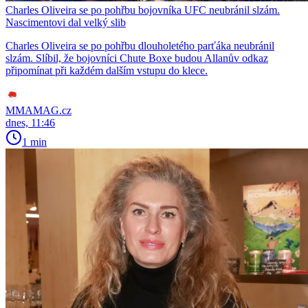
Charles Oliveira se po pohřbu bojovníka UFC neubránil slzám.
Nascimentovi dal velký slib
Charles Oliveira se po pohřbu dlouholetého parťáka neubránil
slzám. Slíbil, že bojovníci Chute Boxe budou Allanův odkaz
připomínat při každém dalším vstupu do klece.
MMAMAG.cz
dnes, 11:46
1 min