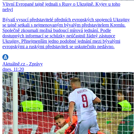
Vlivní Evropané tajně jednali s Rusy o Ukrajině. Kyjev u toho
nebyl
Bývalí vysocí představitelé předních evropských spojenců Ukrajiny
se tajně setkali s nejmenovaným bývalým představitelem Kremlu.
Společně zkoumali možná budoucí mírová jednání. Podle
dostupných informací se schůzky neúčastnil žádný zástupce
Ukrajiny. Přinejmenším jedno podobné jednání mezi bývalými
evropskými a ruskými představiteli se uskutečnilo nedávno.
Aktuálně.cz - Zprávy
dnes, 11:20