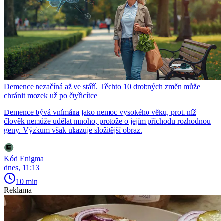
Demence nezačíná až ve stáří. Těchto 10 drobných změn může
chránit mozek už po čtyřicítce
Demence bývá vnímána jako nemoc vysokého věku, proti níž
člověk nemůže udělat mnoho, protože o jejím příchodu rozhodnou
geny. Výzkum však ukazuje složitější obraz.
Kód Enigma
dnes, 11:13
10 min
Reklama