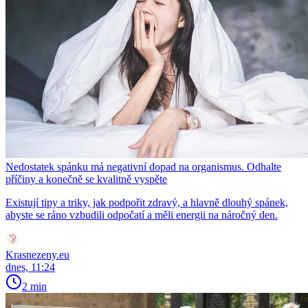
Nedostatek spánku má negativní dopad na organismus. Odhalte
příčiny a konečně se kvalitně vyspěte
Existují tipy a triky, jak podpořit zdravý, a hlavně dlouhý spánek,
abyste se ráno vzbudili odpočatí a měli energii na náročný den.
Krasnezeny.eu
dnes, 11:24
2 min