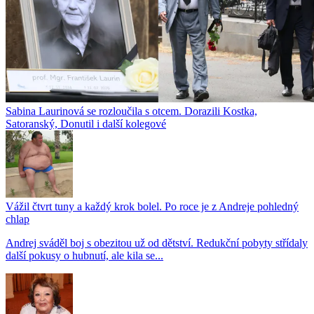
Sabina Laurinová se rozloučila s otcem. Dorazili Kostka,
Satoranský, Donutil i další kolegové
Vážil čtvrt tuny a každý krok bolel. Po roce je z Andreje pohledný
chlap
Andrej sváděl boj s obezitou už od dětství. Redukční pobyty střídaly
další pokusy o hubnutí, ale kila se...