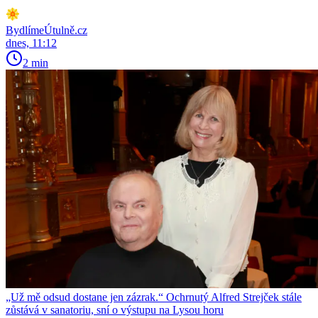
BydlímeÚtulně.cz
dnes, 11:12
2 min
„Už mě odsud dostane jen zázrak.“ Ochrnutý Alfred Strejček stále
zůstává v sanatoriu, sní o výstupu na Lysou horu