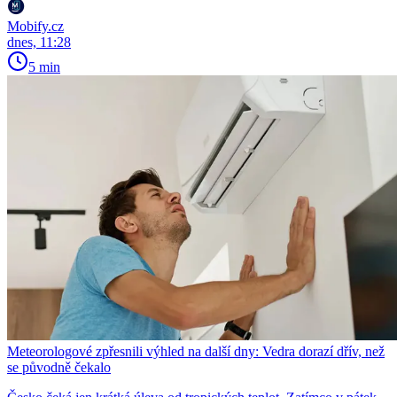
Mobify.cz
dnes, 11:28
5 min
Meteorologové zpřesnili výhled na další dny: Vedra dorazí dřív, než
se původně čekalo