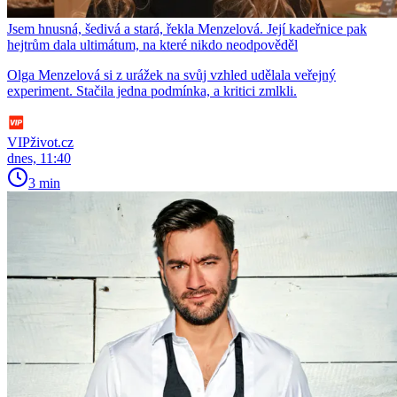
Jsem hnusná, šedivá a stará, řekla Menzelová. Její kadeřnice pak
hejtrům dala ultimátum, na které nikdo neodpověděl
Olga Menzelová si z urážek na svůj vzhled udělala veřejný
experiment. Stačila jedna podmínka, a kritici zmlkli.
VIPživot.cz
dnes, 11:40
3 min