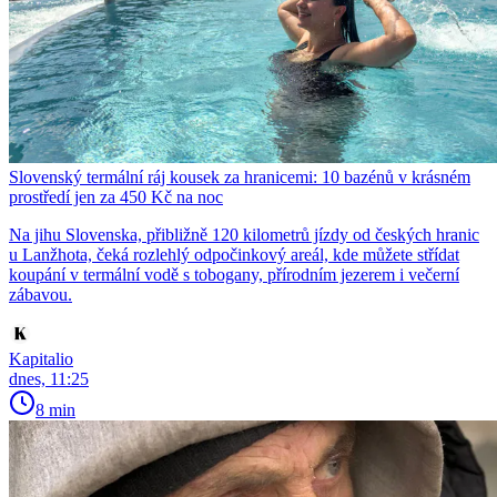
Slovenský termální ráj kousek za hranicemi: 10 bazénů v krásném
prostředí jen za 450 Kč na noc
Na jihu Slovenska, přibližně 120 kilometrů jízdy od českých hranic
u Lanžhota, čeká rozlehlý odpočinkový areál, kde můžete střídat
koupání v termální vodě s tobogany, přírodním jezerem i večerní
zábavou.
Kapitalio
dnes, 11:25
8 min