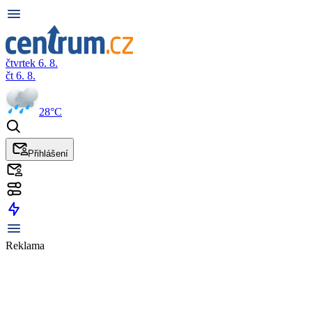
čtvrtek 6. 8.
čt 6. 8.
28°C
Přihlášení
Reklama