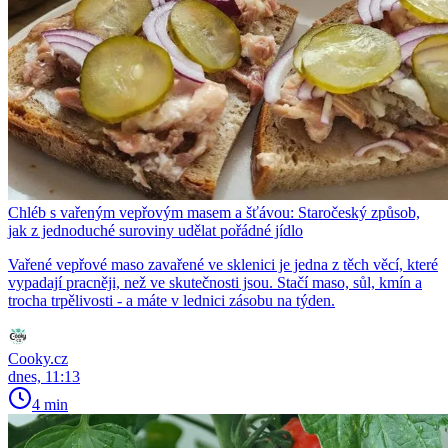
Chléb s vařeným vepřovým masem a šťávou: Staročeský způsob,
jak z jednoduché suroviny udělat pořádné jídlo
Vařené vepřové maso zavařené ve sklenici je jedna z těch věcí, které
vypadají pracněji, než ve skutečnosti jsou. Stačí maso, sůl, kmín a
trocha trpělivosti - a máte v lednici zásobu na týden.
Cooky.cz
dnes, 11:13
4 min