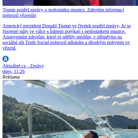
Trump popřel zprávy o nedostatku munice. Zdrojům informací
pohrozil vězením
Americký prezident Donald Trump ve čtvrtek popřel zprávy, že se
Spojené státy ve válce s Íránem potýkají s nedostatkem munice.
Anonymním zdrojům, které to sdělily médiím, v příspěvku na
sociální síti Truth Social pohrozil stíháním a dlouhým pobytem ve
vězení.
Aktuálně.cz - Zprávy
dnes, 11:26
Reklama