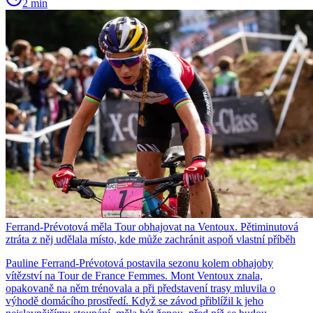
2 min
Ferrand-Prévotová měla Tour obhajovat na Ventoux. Pětiminutová
ztráta z něj udělala místo, kde může zachránit aspoň vlastní příběh
Pauline Ferrand-Prévotová postavila sezonu kolem obhajoby
vítězství na Tour de France Femmes. Mont Ventoux znala,
opakovaně na něm trénovala a při představení trasy mluvila o
výhodě domácího prostředí. Když se závod přiblížil k jeho