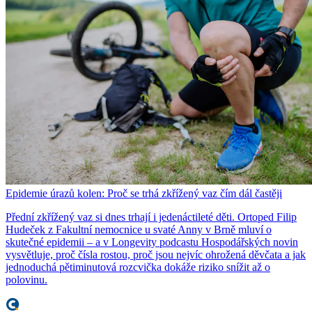
Epidemie úrazů kolen: Proč se trhá zkřížený vaz čím dál častěji
Přední zkřížený vaz si dnes trhají i jedenáctileté děti. Ortoped Filip
Hudeček z Fakultní nemocnice u svaté Anny v Brně mluví o
skutečné epidemii – a v Longevity podcastu Hospodářských novin
vysvětluje, proč čísla rostou, proč jsou nejvíc ohrožená děvčata a jak
jednoduchá pětiminutová rozcvička dokáže riziko snížit až o
polovinu.