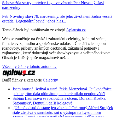
Sebevražda sestry, mrtvice i syn ve vězení: Petr Novotný slaví
narozeniny
Petr Novotný slaví 79. narozeniny, ale jeho život není žádná veselá
estráda. Legendární bavič, jehož hlas...
Tento článek byl publikován ze zdrojů
Aplausin.cz
Web se zaměřuje na české i zahraniční celebrity, kulturní scénu,
film, televizi, hudbu a společenské události. Čtenáři zde najdou
rozhovory, příběhy známých osobností, zákulisní pohledy i
zajímavosti, které dokreslují svět showbyznysu a veřejného života.
Obsah je laděný spíše magazínově než...
Všechny články tohoto autora →
Další články z kategorie
Celebrity
Jsem hnusná, šedivá a stará, řekla Menzelová. Její kadeřnice
pak hejtrům dala ultimátum, na které nikdo neodpověděl
Sabina Laurinová se rozloučila s otcem. Dorazili Kostka,
Satoranský, Donutil i další kolegové
„Už mě odsud dostane jen zázrak.“ Ochrnutý Alfred Strejček
stále zůstává v sanatoriu, sní o výstupu na Lysou horu