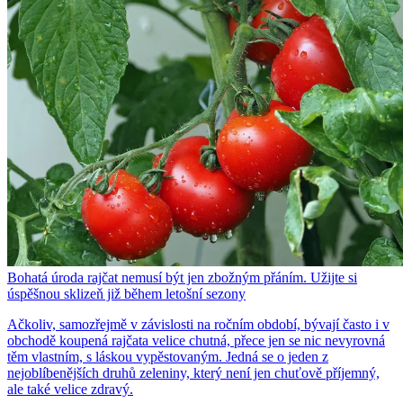
Bohatá úroda rajčat nemusí být jen zbožným přáním. Užijte si
úspěšnou sklizeň již během letošní sezony
Ačkoliv, samozřejmě v závislosti na ročním období, bývají často i v
obchodě koupená rajčata velice chutná, přece jen se nic nevyrovná
těm vlastním, s láskou vypěstovaným. Jedná se o jeden z
nejoblíbenějších druhů zeleniny, který není jen chuťově příjemný,
ale také velice zdravý.