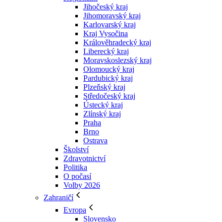
Jihočeský kraj
Jihomoravský kraj
Karlovarský kraj
Kraj Vysočina
Králověhradecký kraj
Liberecký kraj
Moravskoslezský kraj
Olomoucký kraj
Pardubický kraj
Plzeňský kraj
Středočeský kraj
Ústecký kraj
Zlínský kraj
Praha
Brno
Ostrava
Školství
Zdravotnictví
Politika
O počasí
Volby 2026
Zahraničí
Evropa
Slovensko