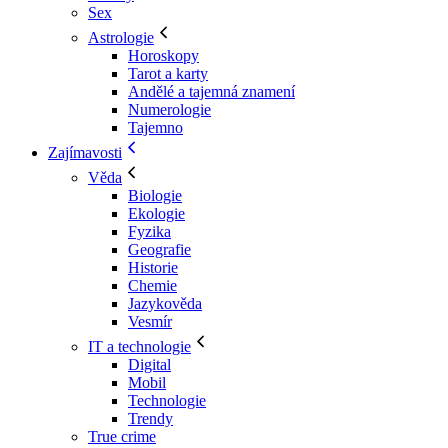
Sex
Astrologie
Horoskopy
Tarot a karty
Andělé a tajemná znamení
Numerologie
Tajemno
Zajímavosti
Věda
Biologie
Ekologie
Fyzika
Geografie
Historie
Chemie
Jazykověda
Vesmír
IT a technologie
Digital
Mobil
Technologie
Trendy
True crime