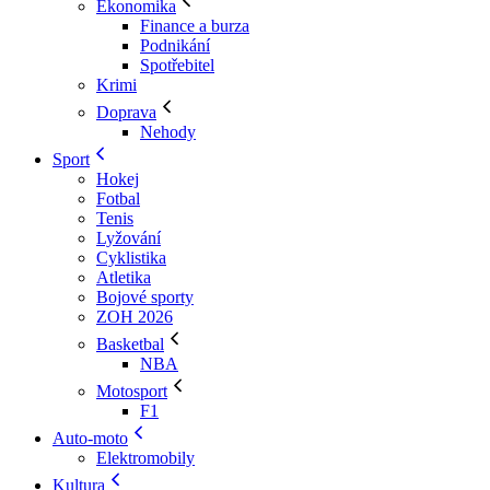
Ekonomika
Finance a burza
Podnikání
Spotřebitel
Krimi
Doprava
Nehody
Sport
Hokej
Fotbal
Tenis
Lyžování
Cyklistika
Atletika
Bojové sporty
ZOH 2026
Basketbal
NBA
Motosport
F1
Auto-moto
Elektromobily
Kultura