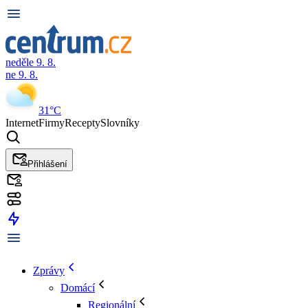
neděle 9. 8.
ne 9. 8.
31°C
Internet
Firmy
Recepty
Slovníky
Přihlášení
Zprávy
Domácí
Regionální