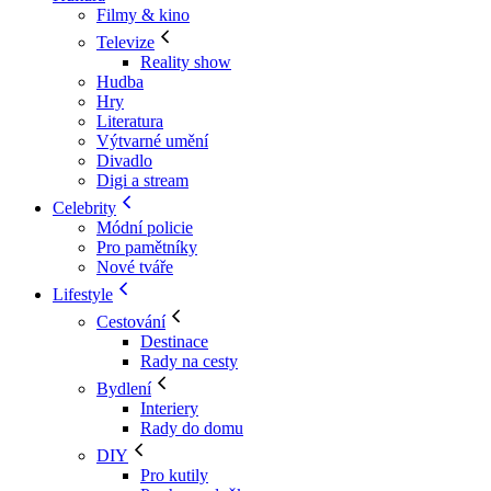
Filmy & kino
Televize
Reality show
Hudba
Hry
Literatura
Výtvarné umění
Divadlo
Digi a stream
Celebrity
Módní policie
Pro pamětníky
Nové tváře
Lifestyle
Cestování
Destinace
Rady na cesty
Bydlení
Interiery
Rady do domu
DIY
Pro kutily