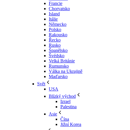
Francie
Chorvatsko
Island
Itálie
Německo
Polsko
Rakousko
Řecko
Rusko
Španělsko
Švédsko
Velká Británie
Rumunsko
Válka na Ukrajině
Maďarsko
Svět
USA
Blízký východ
Izrael
Palestina
Asie
Čína
Jižní Korea