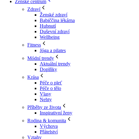
Ženské centrum
Zdraví
Ženské zdraví
Babiččina lékárna
Hubnutí
Duševní zdraví
Wellbeing
Fitness
Jóga a pilates
Módní trendy
Aktuální trendy
Doplňky
Krása
Péče o pleť
Péče o tělo
Vlasy
Nehty
Příběhy ze života
Inspirativní ženy
Rodina & komunita
Výchova
Přátelství
Vztahy