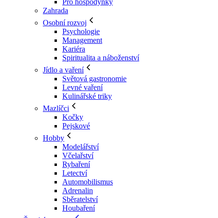
Pro hospodyňky
Zahrada
Osobní rozvoj
Psychologie
Management
Kariéra
Spiritualita a náboženství
Jídlo a vaření
Světová gastronomie
Levné vaření
Kulinářské triky
Mazlíčci
Kočky
Pejskové
Hobby
Modelářství
Včelařství
Rybaření
Letectví
Automobilismus
Adrenalin
Sběratelství
Houbaření