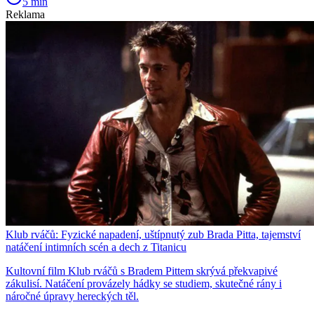
5 min
Reklama
Klub rváčů: Fyzické napadení, uštípnutý zub Brada Pitta, tajemství
natáčení intimních scén a dech z Titanicu
Kultovní film Klub rváčů s Bradem Pittem skrývá překvapivé
zákulisí. Natáčení provázely hádky se studiem, skutečné rány i
náročné úpravy hereckých těl.