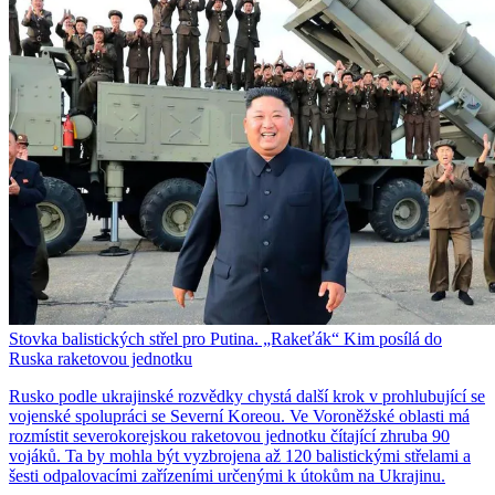
Stovka balistických střel pro Putina. „Rakeťák“ Kim posílá do
Ruska raketovou jednotku
Rusko podle ukrajinské rozvědky chystá další krok v prohlubující se
vojenské spolupráci se Severní Koreou. Ve Voroněžské oblasti má
rozmístit severokorejskou raketovou jednotku čítající zhruba 90
vojáků. Ta by mohla být vyzbrojena až 120 balistickými střelami a
šesti odpalovacími zařízeními určenými k útokům na Ukrajinu.