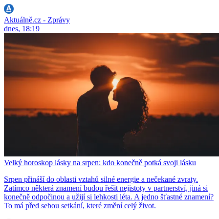
Aktuálně.cz - Zprávy
dnes, 18:19
Velký horoskop lásky na srpen: kdo konečně potká svoji lásku
Srpen přináší do oblasti vztahů silné energie a nečekané zvraty.
Zatímco některá znamení budou řešit nejistoty v partnerství, jiná si
konečně odpočinou a užijí si lehkosti léta. A jedno šťastné znamení?
To má před sebou setkání, které změní celý život.