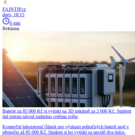
FAJNTIP.cz
dnes, 18:15
6 min
Reklama
Baterie za 85 000 Kč si vytiskl na 3D tiskárně za 2 000 Kč. Student
dal potom návod zadarmo celému světu
Komerční laboratorní článek pro výzkum průtočných baterií stojí v
přepočtu až 85 000 Kč. Student si ho vytiskl za necelé dva tisíce.