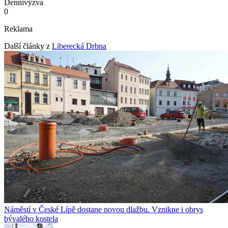
Denní
výzva
0
Reklama
Další články z
Liberecká Drbna
Náměstí v České Lípě dostane novou dlažbu. Vznikne i obrys
bývalého kostela