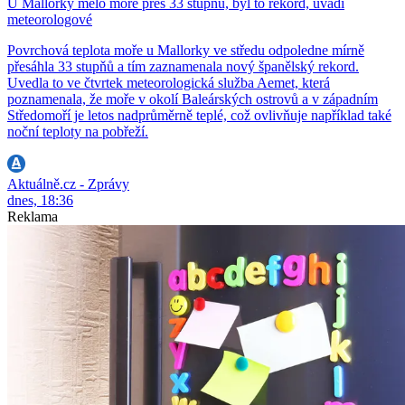
U Mallorky mělo moře přes 33 stupňů, byl to rekord, uvádí
meteorologové
Povrchová teplota moře u Mallorky ve středu odpoledne mírně
přesáhla 33 stupňů a tím zaznamenala nový španělský rekord.
Uvedla to ve čtvrtek meteorologická služba Aemet, která
poznamenala, že moře v okolí Baleárských ostrovů a v západním
Středomoří je letos nadprůměrně teplé, což ovlivňuje například také
noční teploty na pobřeží.
Aktuálně.cz - Zprávy
dnes, 18:36
Reklama