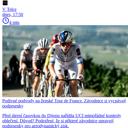
V Telce
dnes, 17:50
4 min
Podivné podvody na ženské Tour de France. Závodnice si vycpávají
podprsenky
Před úterní časovkou do Dijonu nařídila UCI mimořádné kontroly
oblečení. Důvod? Podezření, že si některé závodnice upravují
podprsenky pro aerodynamický zisk.