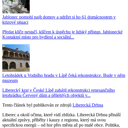
Jablonec pomohl najít domov a udržet si ho 61 domácnostem v
krizové situaci
Předat klíče nestačí, klíčem k úspěchu je lidský přístup. Jablonecké
Kontaktní místo pro bydlení a sociální...
Letohrádek u Vodního hradu v Lípě čeká rekonstrukce. Bude v něm
muzeum
Liberecký kraj v České Lípě zahájil rekonstrukci renesančního
letohrádku Červený dům a přilehlých objektů v...
Tento článek byl publikován ze zdrojů
Liberecká Drbna
Liberec a okolí očima, které vidí zblízka. Liberecká Drbna přináší
aktuální zprávy, příběhy i kauzy z regionu, který má svou
specifickou energii – od hor přes města až po malé obce. Politika,