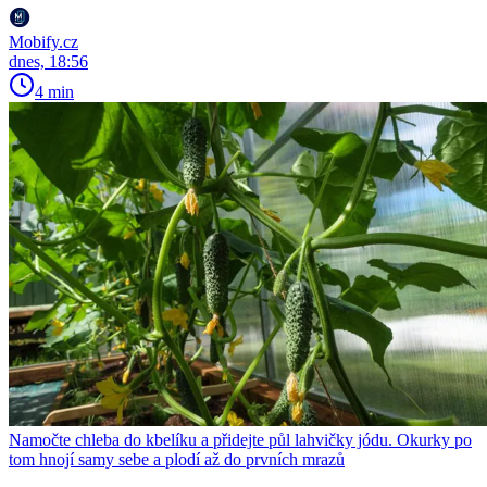
Mobify.cz
dnes, 18:56
4 min
Namočte chleba do kbelíku a přidejte půl lahvičky jódu. Okurky po
tom hnojí samy sebe a plodí až do prvních mrazů