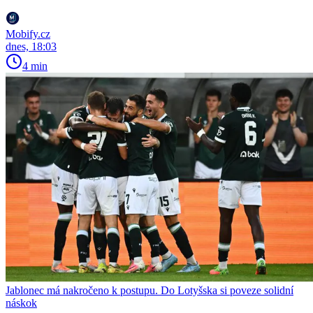
Mobify.cz
dnes, 18:03
4 min
Jablonec má nakročeno k postupu. Do Lotyšska si poveze solidní
náskok