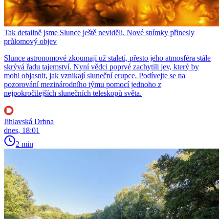
Tak detailně jsme Slunce ještě neviděli. Nové snímky přinesly
průlomový objev
Slunce astronomové zkoumají už staletí, přesto jeho atmosféra stále
skrývá řadu tajemství. Nyní vědci poprvé zachytili jev, který by
mohl objasnit, jak vznikají sluneční erupce. Podívejte se na
pozorování mezinárodního týmu pomocí jednoho z
nejpokročilejších slunečních teleskopů světa.
Jihlavská Drbna
dnes, 18:01
2 min