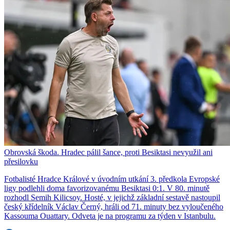
Obrovská škoda. Hradec pálil šance, proti Besiktasi nevyužil ani
přesilovku
Fotbalisté Hradce Králové v úvodním utkání 3. předkola Evropské
ligy podlehli doma favorizovanému Besiktasi 0:1. V 80. minutě
rozhodl Semih Kilicsoy. Hosté, v jejichž základní sestavě nastoupil
český křídelník Václav Černý, hráli od 71. minuty bez vyloučeného
Kassouma Ouattary. Odveta je na programu za týden v Istanbulu.