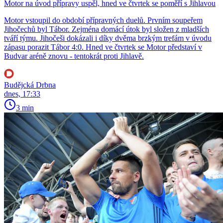
Motor na úvod přípravy uspěl, hned ve čtvrtek se poměří s Jihlavou
Motor vstoupil do období přípravných duelů. Prvním soupeřem
Jihočechů byl Tábor. Zejména domácí útok byl složen z mladších
tváří týmu. Jihočeši dokázali i díky dvěma brzkým trefám v úvodu
zápasu porazit Tábor 4:0. Hned ve čtvrtek se Motor představí v
Budvar aréně znovu - tentokrát proti Jihlavě.
Budějcká Drbna
dnes, 17:33
3 min