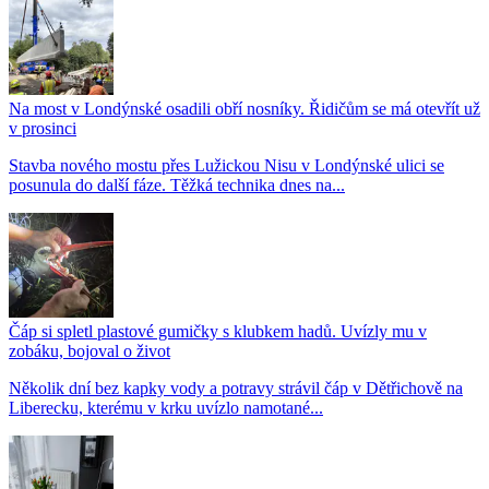
Na most v Londýnské osadili obří nosníky. Řidičům se má otevřít už
v prosinci
Stavba nového mostu přes Lužickou Nisu v Londýnské ulici se
posunula do další fáze. Těžká technika dnes na...
Čáp si spletl plastové gumičky s klubkem hadů. Uvízly mu v
zobáku, bojoval o život
Několik dní bez kapky vody a potravy strávil čáp v Dětřichově na
Liberecku, kterému v krku uvízlo namotané...