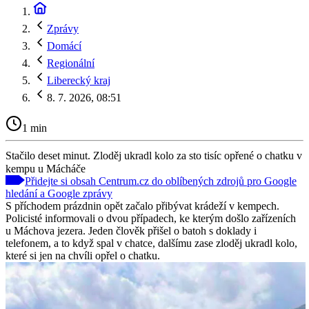
Zprávy
Domácí
Regionální
Liberecký kraj
8. 7. 2026, 08:51
1 min
Stačilo deset minut. Zloděj ukradl kolo za sto tisíc opřené o chatku v
kempu u Mácháče
Přidejte si obsah Centrum.cz do oblíbených zdrojů pro Google
hledání a Google zprávy
S příchodem prázdnin opět začalo přibývat krádeží v kempech.
Policisté informovali o dvou případech, ke kterým došlo zařízeních
u Máchova jezera. Jeden člověk přišel o batoh s doklady i
telefonem, a to když spal v chatce, dalšímu zase zloděj ukradl kolo,
které si jen na chvíli opřel o chatku.