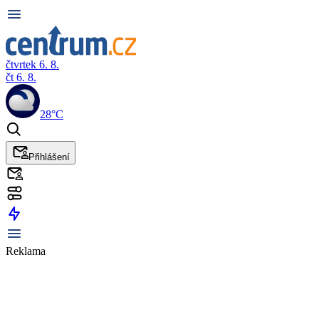
čtvrtek 6. 8.
čt 6. 8.
28°C
Přihlášení
Reklama