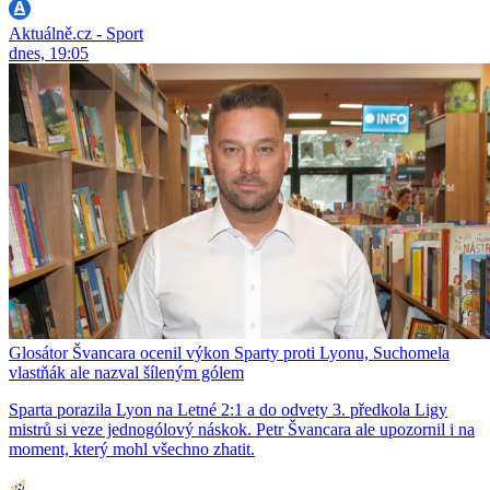
Aktuálně.cz - Sport
dnes, 19:05
Glosátor Švancara ocenil výkon Sparty proti Lyonu, Suchomela
vlastňák ale nazval šíleným gólem
Sparta porazila Lyon na Letné 2:1 a do odvety 3. předkola Ligy
mistrů si veze jednogólový náskok. Petr Švancara ale upozornil i na
moment, který mohl všechno zhatit.