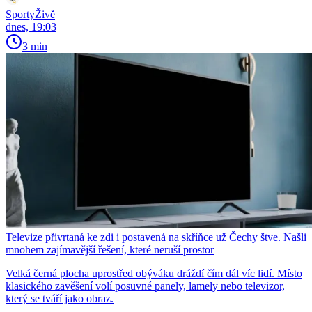
SportyŽivě
dnes, 19:03
3 min
Televize přivrtaná ke zdi i postavená na skříňce už Čechy štve. Našli
mnohem zajímavější řešení, které neruší prostor
Velká černá plocha uprostřed obýváku dráždí čím dál víc lidí. Místo
klasického zavěšení volí posuvné panely, lamely nebo televizor,
který se tváří jako obraz.