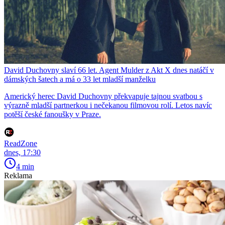
David Duchovny slaví 66 let. Agent Mulder z Akt X dnes natáčí v
dámských šatech a má o 33 let mladší manželku
Americký herec David Duchovny překvapuje tajnou svatbou s
výrazně mladší partnerkou i nečekanou filmovou rolí. Letos navíc
potěší české fanoušky v Praze.
ReadZone
dnes, 17:30
4 min
Reklama