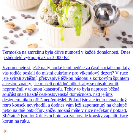
Termoska na zmrzlinu byla dříve nutností v každé domácnosti. Dnes
ji sběratelé vykupují až za 3 000 Kč
Vzpomenete si ještě na ty horké letní neděle za časů socialismu, kdy
vás rodiče poslali do místní cukrárny pro víkendový dezert? V ruce
jste svírali zvláštní, překvapivě těžkou nádobu s korkovým špuntem
a cestou zpátky jste museli pořádně utíkat, aby se obsah uvnitř
neproměnil v tekutou katastrofu. Tehdy to byla naprosto běžná
součást snad každé československé domácnosti, nad jejímž
designem nikdo příliš nepřemýšlel. Pokud jste ale tento nenápadný
retro kousek nevyhodili a dodnes vám leží zapomenutý na chalupě
nebo na dně babiččiny spíže, možná máte v ruce nečekaný poklad.
Sběratelé jsou totiž dnes ochotni za zachovalé kousky zaplatit tisíce
korun na ruku.