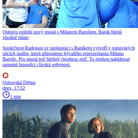
Ostravu ozdobí nový mural s Milanem Barošem. Baník hledá
vhodné místo
Společnost Radegast ve spolupráci s Baníkem vytvoří v ostravských
ulicích malbu, která připomene bývalého reprezentanta Milana
Baroše. Pro mural teď hledají vhodnou zeď. Tu mohou nabídnout
samotní fanoušci i široká veřejnost.
Ostravská Drbna
dnes, 17:32
1 min