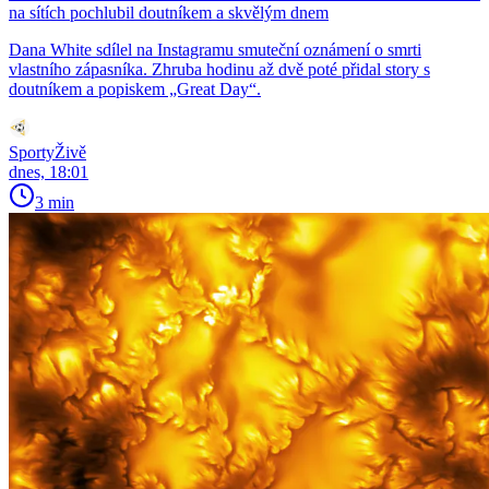
na sítích pochlubil doutníkem a skvělým dnem
Dana White sdílel na Instagramu smuteční oznámení o smrti
vlastního zápasníka. Zhruba hodinu až dvě poté přidal story s
doutníkem a popiskem „Great Day“.
SportyŽivě
dnes, 18:01
3 min