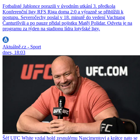
Fotbalisté Jablonce porazili v úvodním utkání 3. předkola
Konferenční ligy RFS Riga doma 2:0 a výrazně se přiblížili k
postupu. Severočechy poslal v 18. minutě do vedení Vachtang
Čanturišvili a po pauze přidal pojistku Matěj Polidar. Odveta je na
programu za týden na stadionu lídra lotyšské ligy.
Aktuálně.cz - Sport
dnes, 18:03
Šéf UFC White vzdal hold zesnulému Nascimentovi a krátce nato se