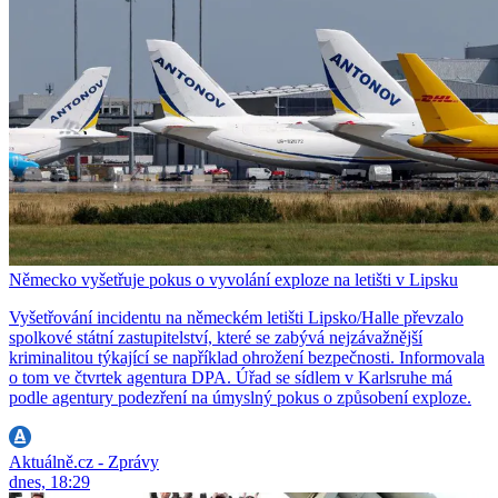
Německo vyšetřuje pokus o vyvolání exploze na letišti v Lipsku
Vyšetřování incidentu na německém letišti Lipsko/Halle převzalo
spolkové státní zastupitelství, které se zabývá nejzávažnější
kriminalitou týkající se například ohrožení bezpečnosti. Informovala
o tom ve čtvrtek agentura DPA. Úřad se sídlem v Karlsruhe má
podle agentury podezření na úmyslný pokus o způsobení exploze.
Aktuálně.cz - Zprávy
dnes, 18:29