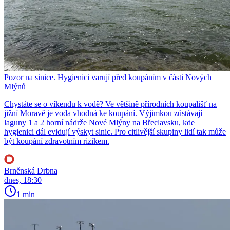
Pozor na sinice. Hygienici varují před koupáním v části Nových
Mlýnů
Chystáte se o víkendu k vodě? Ve většině přírodních koupališť na
jižní Moravě je voda vhodná ke koupání. Výjimkou zůstávají
laguny 1 a 2 horní nádrže Nové Mlýny na Břeclavsku, kde
hygienici dál evidují výskyt sinic. Pro citlivější skupiny lidí tak může
být koupání zdravotním rizikem.
Brněnská Drbna
dnes, 18:30
1 min