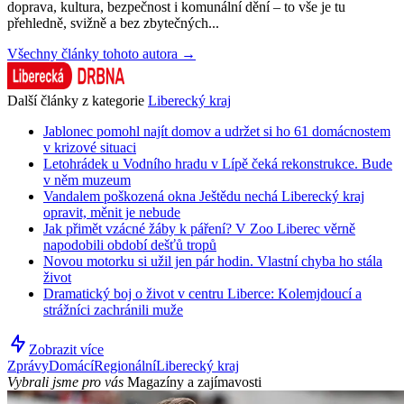
doprava, kultura, bezpečnost i komunální dění – to vše je tu
přehledně, svižně a bez zbytečných...
Všechny články tohoto autora →
Další články z kategorie
Liberecký kraj
Jablonec pomohl najít domov a udržet si ho 61 domácnostem
v krizové situaci
Letohrádek u Vodního hradu v Lípě čeká rekonstrukce. Bude
v něm muzeum
Vandalem poškozená okna Ještědu nechá Liberecký kraj
opravit, měnit je nebude
Jak přimět vzácné žáby k páření? V Zoo Liberec věrně
napodobili období dešťů tropů
Novou motorku si užil jen pár hodin. Vlastní chyba ho stála
život
Dramatický boj o život v centru Liberce: Kolemjdoucí a
strážníci zachránili muže
Zobrazit více
Zprávy
Domácí
Regionální
Liberecký kraj
Vybrali jsme pro vás
Magazíny a zajímavosti