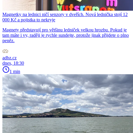
Magnetky na lednici ničí senzory v dveřích. Nová lednička stojí 12
000 Kč a pojistka to nekryje
Magnety představují pro většinu ledniček velkou hrozbu. Pokud je
tam máte i vy, raději je rychle sundejte, protože jinak přijdete o plno
peněz.
adbz.cz
dnes, 18:30
1 min