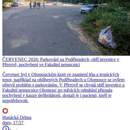
ČERVENEC 2026: Parkování na Poděbradech, obří investice v
Přerově, pochybení ve Fakultní nemocnici
Červenec byl v Olomouckém kraji ve znamení léta a tropických
tepot, například na oblíbených Poděbradech u Olomouce se ovšem
objevil problém s parkováním. V Přerově se chystá obří investice a
Fakultní nemocnice Olomouc po měsících odmítání přiznala
pochybení v kauze defibrilátorů, dostali je i pacienti, kteří je
nepotřebovali.
Hanácká Drbna
dnes, 17:57