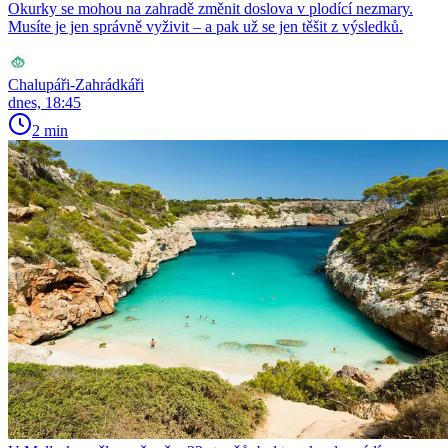
Okurky se mohou na zahradě změnit doslova v plodící nezmary.
Musíte je jen správně vyživit – a pak už se jen těšit z výsledků.
Chalupáři-Zahrádkáři
dnes, 18:45
2 min