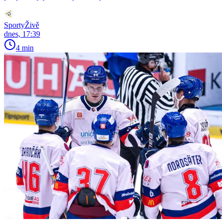
SportyŽivě
dnes, 17:39
4 min