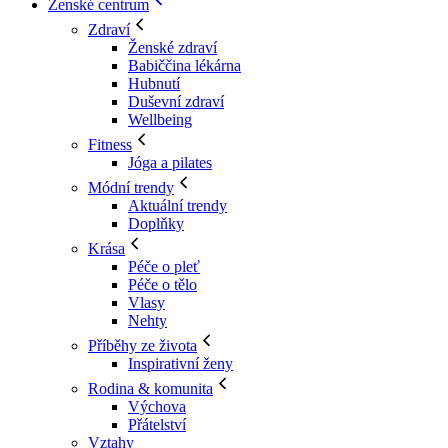
Ženské centrum
Zdraví
Ženské zdraví
Babiččina lékárna
Hubnutí
Duševní zdraví
Wellbeing
Fitness
Jóga a pilates
Módní trendy
Aktuální trendy
Doplňky
Krása
Péče o pleť
Péče o tělo
Vlasy
Nehty
Příběhy ze života
Inspirativní ženy
Rodina & komunita
Výchova
Přátelství
Vztahy