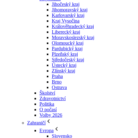
Jihočeský kraj
Jihomoravský kraj
Karlovarský kraj
Kraj Vysočina
Králověhradecký kraj
Liberecký kraj
Moravskoslezský kraj
Olomoucký kraj
Pardubický kraj
Plzeňský kraj
Středočeský kraj
Ústecký kraj
Zlínský kraj
Praha
Brno
Ostrava
Školství
Zdravotnictví
Politika
O počasí
Volby 2026
Zahraničí
Evropa
Slovensko