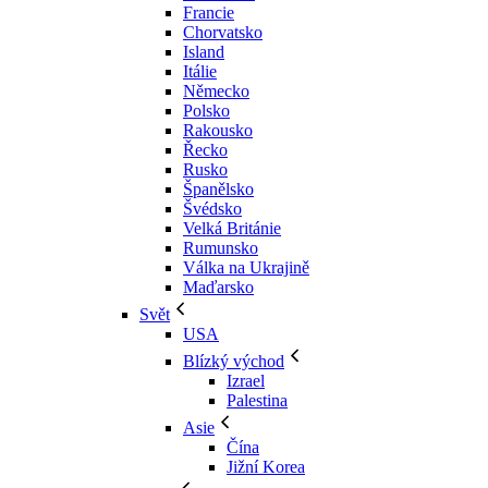
Francie
Chorvatsko
Island
Itálie
Německo
Polsko
Rakousko
Řecko
Rusko
Španělsko
Švédsko
Velká Británie
Rumunsko
Válka na Ukrajině
Maďarsko
Svět
USA
Blízký východ
Izrael
Palestina
Asie
Čína
Jižní Korea