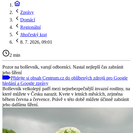
Zprávy
Domácí
Regionální
Jihočeský kraj
8. 7. 2026, 09:01
2 min
Pozor na bolševník, varují odborníci. Nastal nejlepší čas zabránit
jeho šíření
Přidejte si obsah Centrum.cz do oblíbených zdrojů pro Google
hledání a Google zprávy
Bolševník velkolepý patří mezi nejnebezpečnější invazní rostliny, na
které můžete v Česku narazit. Kvete v letních měsících, zejména
během června a července. Právě v této době můžete účinně zabránit
jeho dalšímu šíření.