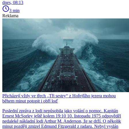
dnes, 08:13
3 min
Reklama
Přicházejí vždy ve třech „Tři sestry“ z Hořejšího jezera mohou
během minut potopit i obří loď
Poslední zpráva z lodi nepůsobila jako volání o pomoc. Kapitán
Ernest McSorley ještě kolem 19:10 10. listopadu 1975 odpověděl
nedaleké nákladní lodi Arthur M. Anderson, že se drží. O několik
minut později zmizel Edmund Fitzgerald z radaru. Nebyl vyslán