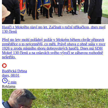
Hasiči z Mokrého slaví sto let. Začínali s ruční stříkačkou, dnes mají
130 členů
Před sto lety mohl pořádný požár v Mokrém během chvíle připravit
zemědělce o to nejcennější, co měli. Právě obava z ohně stála v roce
1926 u zrodu místního sboru dobrovolných hasičů. Dnes má SDH
Mokré 130 členů a na oslavách svého výročí se zábavou rozhodně
nešetřilo.
Budějcká Drbna
dnes, 08:01
2 min
Reklama