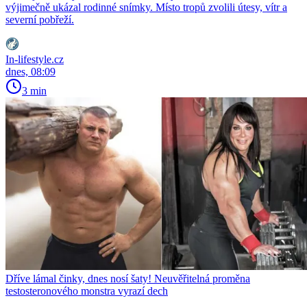
výjimečně ukázal rodinné snímky. Místo tropů zvolili útesy, vítr a
severní pobřeží.
In-lifestyle.cz
dnes, 08:09
3 min
Dříve lámal činky, dnes nosí šaty! Neuvěřitelná proměna
testosteronového monstra vyrazí dech