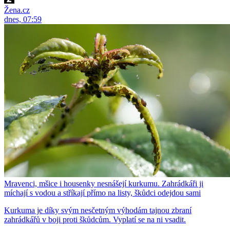
Žena.cz
dnes, 07:59
Mravenci, mšice i housenky nesnášejí kurkumu. Zahrádkáři ji
míchají s vodou a stříkají přímo na listy, škůdci odejdou sami
Kurkuma je díky svým nesčetným výhodám tajnou zbraní
zahrádkářů v boji proti škůdcům. Vyplatí se na ni vsadit.