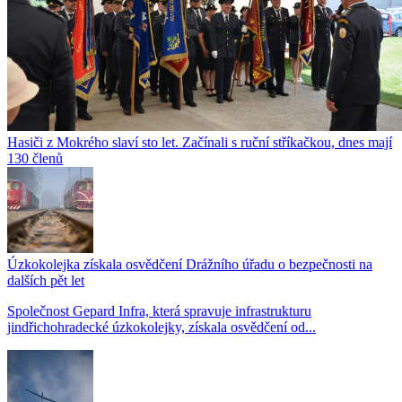
Hasiči z Mokrého slaví sto let. Začínali s ruční stříkačkou, dnes mají
130 členů
Úzkokolejka získala osvědčení Drážního úřadu o bezpečnosti na
dalších pět let
Společnost Gepard Infra, která spravuje infrastrukturu
jindřichohradecké úzkokolejky, získala osvědčení od...