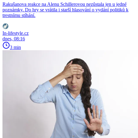
Rakušanova reakce na Alenu Schillerovou nezůstala jen u jedné
poznámky. Do hry se vrátila i starší hlasování o vydání politiků k
trestnímu stíhání.
In-lifestyle.cz
dnes, 08:16
3 min