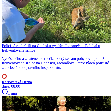
Policisté zachránili na Chebsku vyděšeného srnečka. Pobíhal u
frekventované silnice
Vyděšeného a zmateného srnečka, který se sám pohyboval poblíž
frekventované silnice na Chebsku, zachraňovali tento týden policisté
z chebského dopravního inspektorátu.
Karlovarská Drbna
dnes, 08:00
1 min