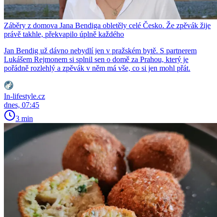
Záběry z domova Jana Bendiga obletěly celé Česko. Že zpěvák žije
právě takhle, překvapilo úplně každého
Jan Bendig už dávno nebydlí jen v pražském bytě. S partnerem
Lukášem Rejmonem si splnil sen o domě za Prahou, který je
pořádně rozlehlý a zpěvák v něm má vše, co si jen mohl přát.
In-lifestyle.cz
dnes, 07:45
3 min