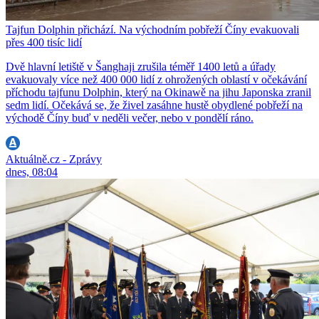
Tajfun Dolphin přichází. Na východním pobřeží Číny evakuovali
přes 400 tisíc lidí
Dvě hlavní letiště v Šanghaji zrušila téměř 1400 letů a úřady
evakuovaly více než 400 000 lidí z ohrožených oblastí v očekávání
příchodu tajfunu Dolphin, který na Okinawě na jihu Japonska zranil
sedm lidí. Očekává se, že živel zasáhne hustě obydlené pobřeží na
východě Číny buď v neděli večer, nebo v pondělí ráno.
Aktuálně.cz - Zprávy
dnes, 08:04