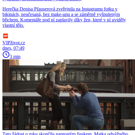
Herečka Denisa Pfauserová zveřejnila na Instagramu fotku v
bikinách, neučesaná, bez make-upu a se záměrně vyšpuleným
břichem. Komentáře pod ní zaplavily díky žen, které v ní uviděly
vlastní tělo.
VIPživot.cz
dnes, 07:49
3 min
Tato žádost o ruku skončila naprostým fiaskem. Matka odvážného