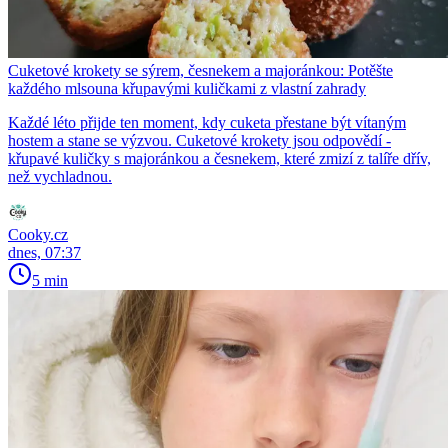
Cuketové krokety se sýrem, česnekem a majoránkou: Potěšte
každého mlsouna křupavými kuličkami z vlastní zahrady
Každé léto přijde ten moment, kdy cuketa přestane být vítaným
hostem a stane se výzvou. Cuketové krokety jsou odpovědí -
křupavé kuličky s majoránkou a česnekem, které zmizí z talíře dřív,
než vychladnou.
Cooky.cz
dnes, 07:37
5 min