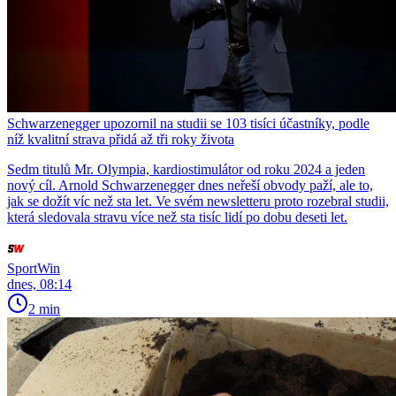
Schwarzenegger upozornil na studii se 103 tisíci účastníky, podle
níž kvalitní strava přidá až tři roky života
Sedm titulů Mr. Olympia, kardiostimulátor od roku 2024 a jeden
nový cíl. Arnold Schwarzenegger dnes neřeší obvody paží, ale to,
jak se dožít víc než sta let. Ve svém newsletteru proto rozebral studii,
která sledovala stravu více než sta tisíc lidí po dobu deseti let.
SportWin
dnes, 08:14
2 min