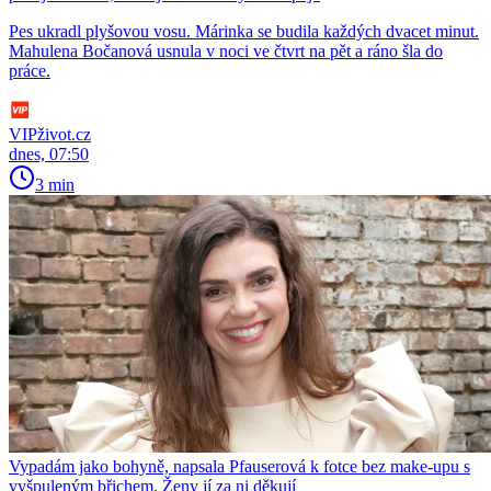
Pes ukradl plyšovou vosu. Márinka se budila každých dvacet minut.
Mahulena Bočanová usnula v noci ve čtvrt na pět a ráno šla do
práce.
VIPživot.cz
dnes, 07:50
3 min
Vypadám jako bohyně, napsala Pfauserová k fotce bez make-upu s
vyšpuleným břichem. Ženy jí za ni děkují