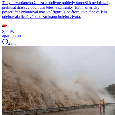
Tuny nazvedaného železa a obdivné pohledy fanoušků nedokázaly
přehlušit drásavý pocit cizí tělesné schránky. Elitní americký
powerlifter vybudoval masivní figuru gladiátora, uvnitř se ovšem
odehrávala tichá válka o záchranu holého života.
SportWin
dnes, 08:08
2 min