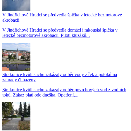
V Jindřichově Hradci se předvedla špička v letecké bezmotorové
akrobacii
V Jindřichově Hradci se předvedla domácí i rakouská špička v
letecké bezmotorové akrobacii. Piloti kluzáků...
Strakonice kvůli suchu zakázaly odběr vody z řek a potoků na
zahrady či bazény
Strakonice kvůli suchu zakázaly odběr povrchových vod z vodních
toků. Zákaz platí ode dneška. Opatření,...