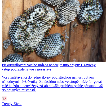
Při odstraňování vosího hnízda nedělejte tuto chybu: Uzavřený
vstup podrážděné vosy nezastaví
Vosy zalétávající do jedné škvíry pod střechou nemusí být jen
náhodnými návštěvníky. Za fasádou nebo ve stropě může fungovat
celé hnízdo a neuvážený zásah dokáže problém rychle přesunout až
do obytných místností.
Trendy Život