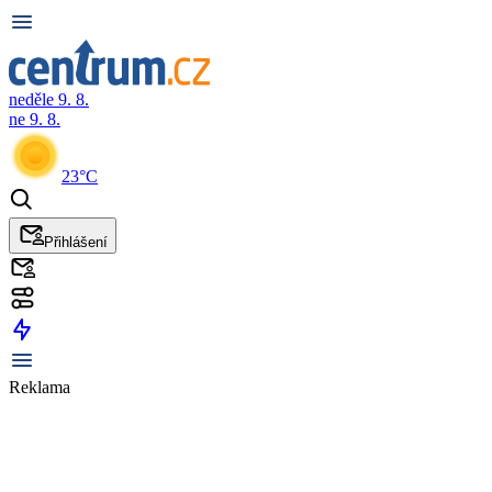
neděle 9. 8.
ne 9. 8.
23°C
Přihlášení
Reklama