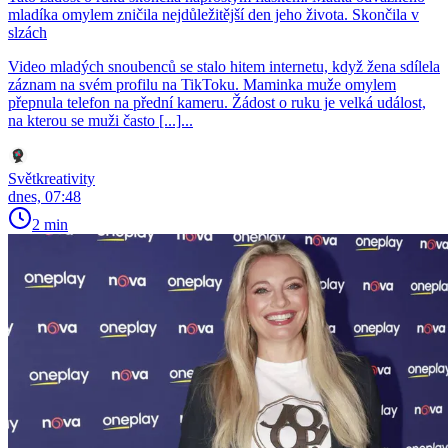
mladíka omylem zničila nejdůležitější den jeho života. Skončila v
slzách
Video mladých snoubenců se stalo hitem internetu, když žena sdílela
záznam na svém profilu na TikToku. Maminka muže omylem
přepnula telefon na přední kameru. Žádost o ruku je velká událost,
na kterou se muži často [...]...
Světkreativity
dnes, 07:48
2 min