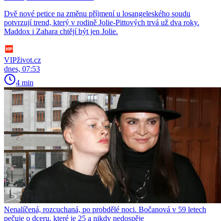
Dvě nové petice na změnu příjmení u losangeleského soudu
potvrzují trend, který v rodině Jolie-Pittových trvá už dva roky.
Maddox i Zahara chtějí být jen Jolie.
VIPživot.cz
dnes, 07:53
4 min
Nenalíčená, rozcuchaná, po probdělé noci. Bočanová v 59 letech
pečuje o dceru, které je 25 a nikdy nedospěje