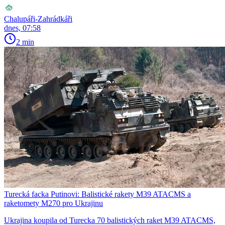
Chalupáři-Zahrádkáři
dnes, 07:58
2 min
Turecká facka Putinovi: Balistické rakety M39 ATACMS a
raketomety M270 pro Ukrajinu
Ukrajina koupila od Turecka 70 balistických raket M39 ATACMS,