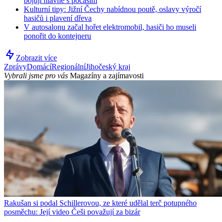
bojují hlavně s počasím
Kulturní tipy: Jižní Čechy nabídnou poutě, oslavy výročí
hasičů i plavení dřeva
V autosalonu začal hořet elektromobil, hasiči ho museli
ponořit do kontejneru
Zobrazit více
Zprávy
Domácí
Regionální
Jihočeský kraj
Vybrali jsme pro vás
Magazíny a zajímavosti
Rakušan si podal Schillerovou, ze které udělal terč potupného
posměchu: Její video Češi považují za bizár