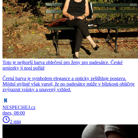
Toto je nejhorší barva oblečení pro ženy pro padesátce. České
seniorky ji nosí pořád
Černá barva je symbolem elegance a opticky zeštíhluje postavu.
Módní stylisté však varují, že po padesátce může v blízkosti obličeje
zvýraznit vrásky a unavený vzhled.
NESPECHEJ.cz
dnes, 08:00
2 min