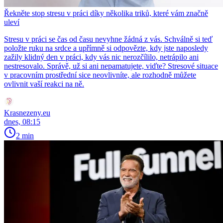
Řekněte stop stresu v práci díky několika triků, které vám značně
uleví
Stresu v práci se čas od času nevyhne žádná z vás. Schválně si teď
položte ruku na srdce a upřímně si odpovězte, kdy jste naposledy
zažily klidný den v práci, kdy vás nic nerozčílilo, netrápilo ani
nestresovalo. Správě, už si ani nepamatujete, viďte? Stresové situace
v pracovním prostřední sice neovlivníte, ale rozhodně můžete
ovlivnit vaší reakci na ně.
Krasnezeny.eu
dnes, 08:15
2 min