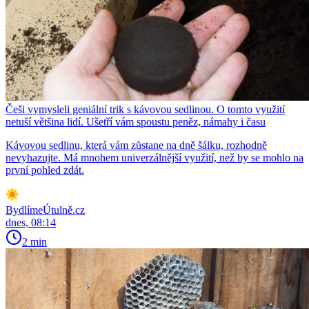
Češi vymysleli geniální trik s kávovou sedlinou. O tomto využití
netuší většina lidí. Ušetří vám spoustu peněz, námahy i času
Kávovou sedlinu, která vám zůstane na dně šálku, rozhodně
nevyhazujte. Má mnohem univerzálnější využití, než by se mohlo na
první pohled zdát.
BydlímeÚtulně.cz
dnes, 08:14
2 min