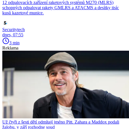
12 odpalovacích zařízení raketových systémů M270 (MLRS)
schopných odpalovat rakety GMLRS a ATACMS a desítky tisíc
kusů kazetové munice.
Securitytech
dnes, 07:55
3 min
Reklama
Už čtyři z šesti dětí odmítají jméno Pitt. Zahara a Maddox podali
žalobu, v září rozhodne soud