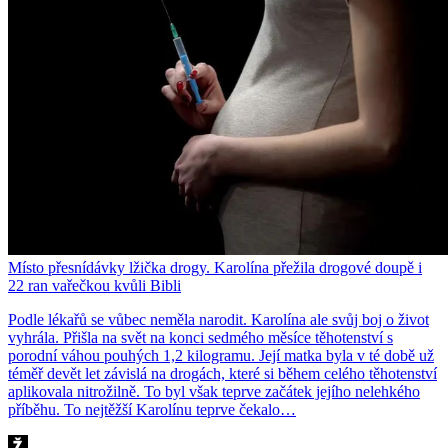
Místo přesnídávky lžička drogy. Karolína přežila drogové doupě i
22 ran vařečkou kvůli Bibli
Podle lékařů se vůbec neměla narodit. Karolína ale svůj boj o život
vyhrála. Přišla na svět na konci sedmého měsíce těhotenství s
porodní váhou pouhých 1,2 kilogramu. Její matka byla v té době už
téměř devět let závislá na drogách, které si během celého těhotenství
aplikovala nitrožilně. To byl však teprve začátek jejího nelehkého
příběhu. To nejtěžší Karolínu teprve čekalo…