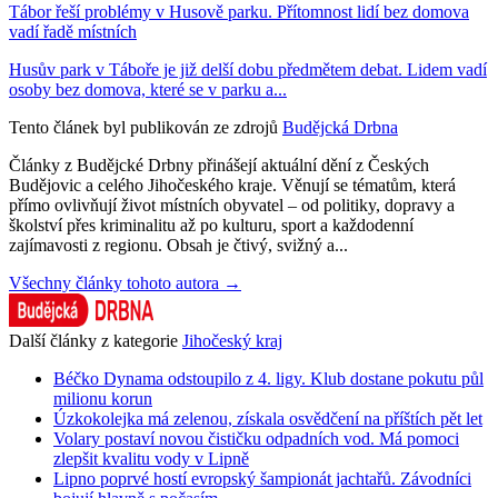
Tábor řeší problémy v Husově parku. Přítomnost lidí bez domova
vadí řadě místních
Husův park v Táboře je již delší dobu předmětem debat. Lidem vadí
osoby bez domova, které se v parku a...
Tento článek byl publikován ze zdrojů
Budějcká Drbna
Články z Budějcké Drbny přinášejí aktuální dění z Českých
Budějovic a celého Jihočeského kraje. Věnují se tématům, která
přímo ovlivňují život místních obyvatel – od politiky, dopravy a
školství přes kriminalitu až po kulturu, sport a každodenní
zajímavosti z regionu. Obsah je čtivý, svižný a...
Všechny články tohoto autora →
Další články z kategorie
Jihočeský kraj
Béčko Dynama odstoupilo z 4. ligy. Klub dostane pokutu půl
milionu korun
Úzkokolejka má zelenou, získala osvědčení na příštích pět let
Volary postaví novou čističku odpadních vod. Má pomoci
zlepšit kvalitu vody v Lipně
Lipno poprvé hostí evropský šampionát jachtařů. Závodníci