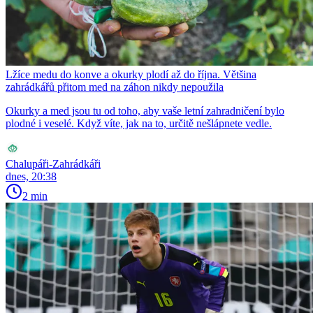
Lžíce medu do konve a okurky plodí až do října. Většina
zahrádkářů přitom med na záhon nikdy nepoužila
Okurky a med jsou tu od toho, aby vaše letní zahradničení bylo
plodné i veselé. Když víte, jak na to, určitě nešlápnete vedle.
Chalupáři-Zahrádkáři
dnes, 20:38
2 min