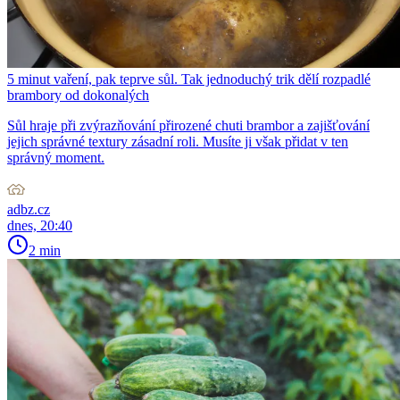
5 minut vaření, pak teprve sůl. Tak jednoduchý trik dělí rozpadlé
brambory od dokonalých
Sůl hraje při zvýrazňování přirozené chuti brambor a zajišťování
jejich správné textury zásadní roli. Musíte ji však přidat v ten
správný moment.
adbz.cz
dnes, 20:40
2 min