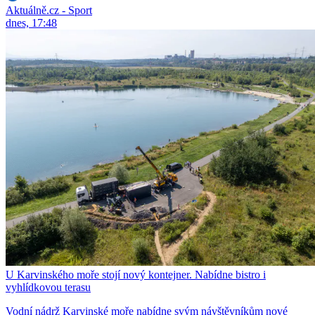
Aktuálně.cz - Sport
dnes, 17:48
U Karvinského moře stojí nový kontejner. Nabídne bistro i
vyhlídkovou terasu
Vodní nádrž Karvinské moře nabídne svým návštěvníkům nové