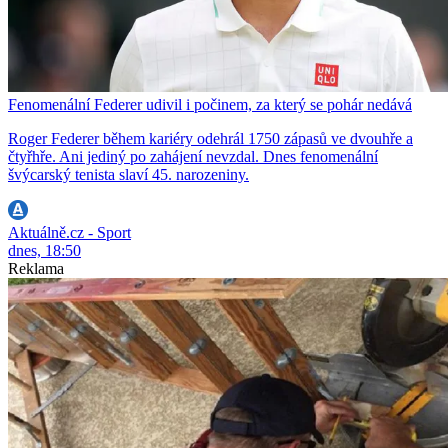
Fenomenální Federer udivil i počinem, za který se pohár nedává
Roger Federer během kariéry odehrál 1750 zápasů ve dvouhře a
čtyřhře. Ani jediný po zahájení nevzdal. Dnes fenomenální
švýcarský tenista slaví 45. narozeniny.
Aktuálně.cz - Sport
dnes, 18:50
Reklama