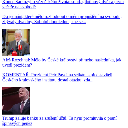
Konec Sarkozyho vězeňského života: soud, gilotinový dvůr a první
večeře na svobodě
Do jednání, které mělo rozhodnout o mém propuštění na svobodu,
zbývaly dva dny. Sobotní dopoledne jsme se...
Aleš Rozehnal: Mělo by České království přímého následníka, jak
uvedl prezident?
KOMENTÁŘ. Prezident Petr Pavel na setkání s představiteli
Českého královského institutu dostal otázku, zda...
Trump žaluje banku za zrušení účtů. Ta nyní promluvila o praní
špinavých peněz