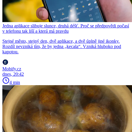
Jedna aplikace slibuje slunce, druhá déšť. Proč se předpovědi počasí
v telefonu tak liší a která má pravdu
Stejné město, stejný den, dvě aplikace, a dvě úplně jiné ikonky.
Rozdíl nevzniká tím, že by jedna „kecala“. Vzniká hluboko pod
kapotou.
Mobify.cz
dnes, 20:42
4 min