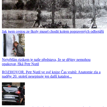
Jak jsem cestou ze školy musel chodit kolem popravených odbojářů
Největším rizikem je naše představa, že se dějiny nemohou
opakovat, říká Petr Nutil
ROZHOVOR. Petr Nutil ve své knize Čas vrahů: Anatomie zla a
naděje 20. století nesepisuje jen další katalog...