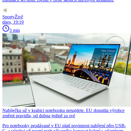
SportyŽivě
dnes, 19:19
3 min
Nabíječku už v krabici notebooku nenajdete. EU donutila výrobce
změnit pravidla, od dubna jedině za své
Pro notebooky prodávané v EU platí povinnost nabíjení přes USB-
C, a výrobci už nesmí nutit zákazníky kupovat balení s adaptérem