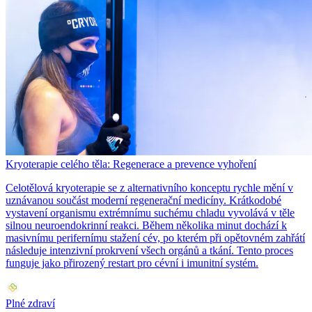
Kryoterapie celého těla: Regenerace a prevence vyhoření
Celotělová kryoterapie se z alternativního konceptu rychle mění v
uznávanou součást moderní regenerační medicíny. Krátkodobé
vystavení organismu extrémnímu suchému chladu vyvolává v těle
silnou neuroendokrinní reakci. Během několika minut dochází k
masivnímu perifernímu stažení cév, po kterém při opětovném zahřátí
následuje intenzivní prokrvení všech orgánů a tkání. Tento proces
funguje jako přirozený restart pro cévní i imunitní systém.
Plné zdraví