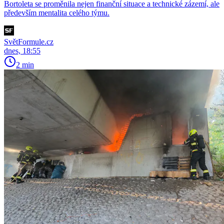
Bortoleta se proměnila nejen finanční situace a technické zázemí, ale
především mentalita celého týmu.
SvětFormule.cz
dnes, 18:55
2 min