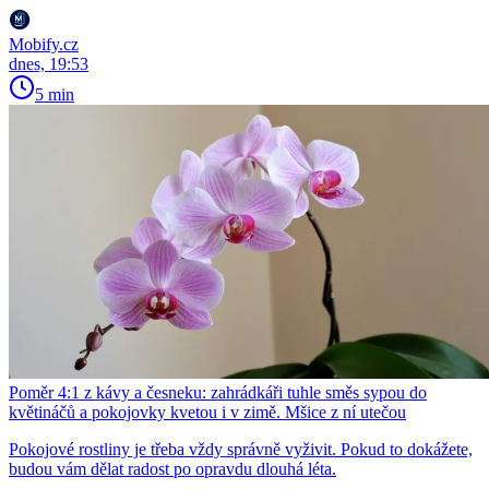
Mobify.cz
dnes, 19:53
5 min
Poměr 4:1 z kávy a česneku: zahrádkáři tuhle směs sypou do
květináčů a pokojovky kvetou i v zimě. Mšice z ní utečou
Pokojové rostliny je třeba vždy správně vyživit. Pokud to dokážete,
budou vám dělat radost po opravdu dlouhá léta.