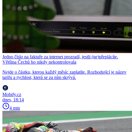
Jedno číslo na faktuře za internet prozradí, jestli (ne)přeplácíte.
Většina Čechů ho nikdy nekontrolovala
Nejde o částku, kterou každý měsíc zaplatíte. Rozhodující je název
tarifu a rychlost, která se za ním skrývá.
Mobify.cz
dnes, 18:14
4 min