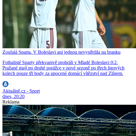
Zoufalá Sparta. V Boleslavi ani jednou nevystřelila na branku
Fotbalisté Sparty překvapivě prohráli v Mladé Boleslavi 0:2.
Pražané mají po druhé porážce v nové sezoně po třech ligových
kolech pouze tři body za upocené domácí vítězství nad Zlínem.
Aktuálně.cz - Sport
dnes, 20:20
Reklama