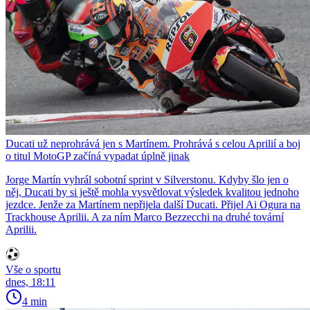
Ducati už neprohrává jen s Martínem. Prohrává s celou Aprilií a boj
o titul MotoGP začíná vypadat úplně jinak
Jorge Martín vyhrál sobotní sprint v Silverstonu. Kdyby šlo jen o
něj, Ducati by si ještě mohla vysvětlovat výsledek kvalitou jednoho
jezdce. Jenže za Martínem nepřijela další Ducati. Přijel Ai Ogura na
Trackhouse Aprilii. A za ním Marco Bezzecchi na druhé tovární
Aprilii.
Vše o sportu
dnes, 18:11
4 min