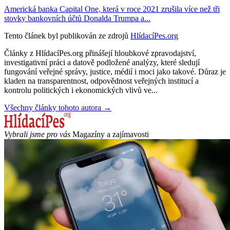
Americká banka Capital One, která v roce 2021 zrušila více než tři
stovky bankovních účtů Donalda Trumpa a...
Tento článek byl publikován ze zdrojů
HlídacíPes.org
Články z HlídacíPes.org přinášejí hloubkové zpravodajství,
investigativní práci a datově podložené analýzy, které sledují
fungování veřejné správy, justice, médií i moci jako takové. Důraz je
kladen na transparentnost, odpovědnost veřejných institucí a
kontrolu politických i ekonomických vlivů ve...
Všechny články tohoto autora →
Vybrali jsme pro vás
Magazíny a zajímavosti