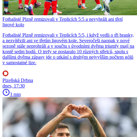
Fotbalisté Plzně remizovali v Teplicích 5:5 a nevyhráli ani třetí
ligové kolo
Fotbalisté Plzně remizovali v Teplicích 5:5, i když vedli o tři branky,
a nezvítězili ani ve třetím ligovém kole. Severočeši naopak v nové
sezoně stále neprohráli a v součtu s úvodními dvěma triumfy mají na
kontě sedm bodů. O trefy se postaralo 10 různých střelců, spolu s
dalšími dvěma zápasy jde o utkání s druhým nejvyšším počtem gólů
v samostatné lize.
Plzeňská Drbna
dnes, 17:30
3 min