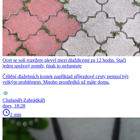
Ocet se solí rozežere plevel mezi dlaždicemi za 12 hodin. Stačí
jeden správný poměr, jinak to nefunguje
Čištění dlažebních kostek například příjezdové cesty nemusí být
velkým problémem. Mnoho prostředků už máte doma.
Chalupáři-Zahrádkáři
dnes, 18:28
2 min