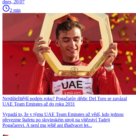
dnes, 20:07
2 min
Nejdůležitější podpis roku? Pogačarův dědic Del Toro se zavázal
UAE Team Emirates až do roku 2031
Vypadá to, že v týmu UAE Team Emirates už vědí, kdo jednou
převezme štafetu po slovinském stroji na vítězství Tadeji
Pogačarovi. A není mu ještě ani třiadvacet let...