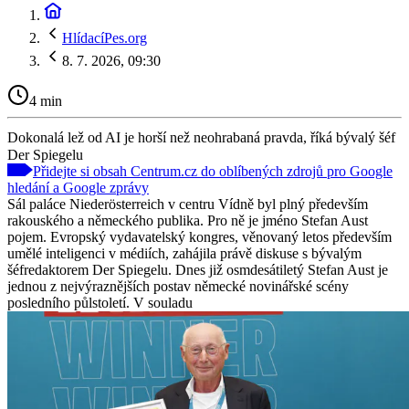
HlídacíPes.org
8. 7. 2026, 09:30
4 min
Dokonalá lež od AI je horší než neohrabaná pravda, říká bývalý šéf
Der Spiegelu
Přidejte si obsah Centrum.cz do oblíbených zdrojů pro Google
hledání a Google zprávy
Sál paláce Niederösterreich v centru Vídně byl plný především
rakouského a německého publika. Pro ně je jméno Stefan Aust
pojem. Evropský vydavatelský kongres, věnovaný letos především
umělé inteligenci v médiích, zahájila právě diskuse s bývalým
šéfredaktorem Der Spiegelu. Dnes již osmdesátiletý Stefan Aust je
jednou z nejvýraznějších postav německé novinářské scény
posledního půlstoletí. V souladu