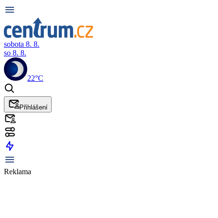
sobota 8. 8.
so 8. 8.
22°C
Přihlášení
Reklama