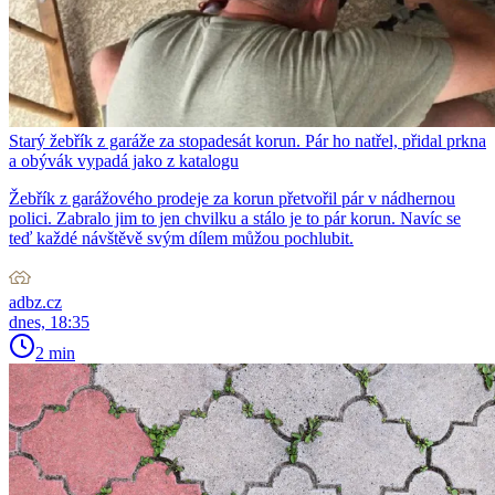
Starý žebřík z garáže za stopadesát korun. Pár ho natřel, přidal prkna
a obývák vypadá jako z katalogu
Žebřík z garážového prodeje za korun přetvořil pár v nádhernou
polici. Zabralo jim to jen chvilku a stálo je to pár korun. Navíc se
teď každé návštěvě svým dílem můžou pochlubit.
adbz.cz
dnes, 18:35
2 min