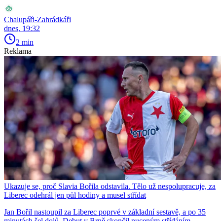
Chalupáři-Zahrádkáři
dnes, 19:32
2 min
Reklama
Ukazuje se, proč Slavia Bořila odstavila. Tělo už nespolupracuje, za
Liberec odehrál jen půl hodiny a musel střídat
Jan Bořil nastoupil za Liberec poprvé v základní sestavě, a po 35
minutách šel dolů. Debut v Brně skončil nuceným střídáním.