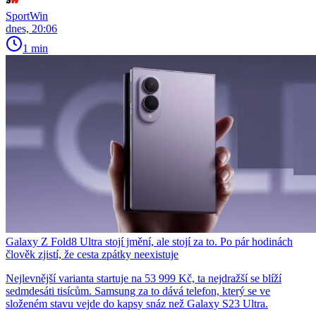
SportWin
dnes, 20:06
1 min
Galaxy Z Fold8 Ultra stojí jmění, ale stojí za to. Po pár hodinách
člověk zjistí, že cesta zpátky neexistuje
Nejlevnější varianta startuje na 53 999 Kč, ta nejdražší se blíží
sedmdesáti tisícům. Samsung za to dává telefon, který se ve
složeném stavu vejde do kapsy snáz než Galaxy S23 Ultra.