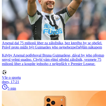
Arsenal dal 75 milionů liber za záložníka, bez kterého by se obešel.
Právě proto může být Guimarães jeho nejnebezpečnějším nákupem
Kdyby Arsenal potřeboval Bruna Guimarãese, dával by jeho přestup
smysl velmi snadno. Chybí vám elitní střední záložník, vezmete 75
milionů liber a koupíte jednoho z nejlepších v Premier League.
Vše o sportu
dnes, 17:21
5 min