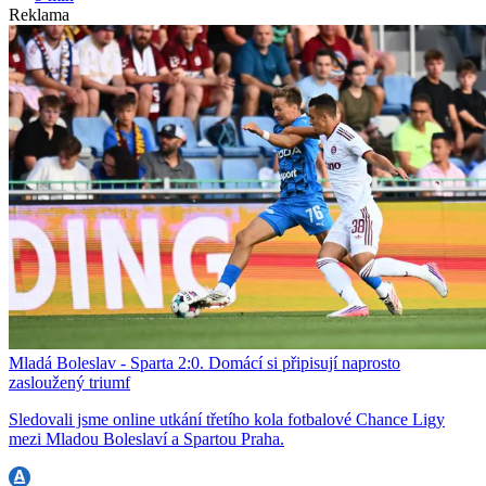
Reklama
Mladá Boleslav - Sparta 2:0. Domácí si připisují naprosto
zasloužený triumf
Sledovali jsme online utkání třetího kola fotbalové Chance Ligy
mezi Mladou Boleslaví a Spartou Praha.