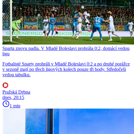
Sparta znovu padla. V Mladé Boleslavi prohrála 0:2, domácí vedou
ligu
Fotbalisté Sparty prohráli v Mladé Boleslavi 0:2 a po druhé porážce
v sezoně mají po třech ligových kolech pouze tři body. Středočeši
vedou tabulku.
Pražská Drbna
dnes, 20:15
1 min