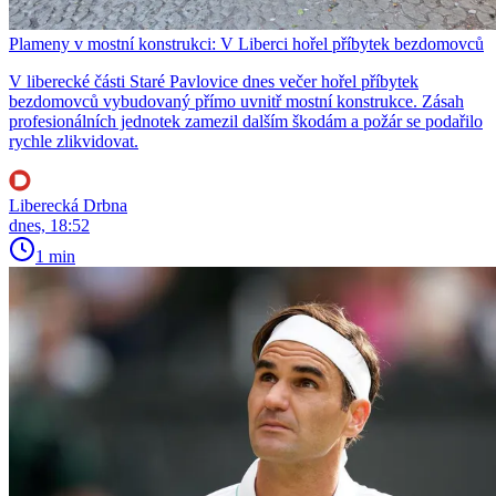
Plameny v mostní konstrukci: V Liberci hořel příbytek bezdomovců
V liberecké části Staré Pavlovice dnes večer hořel příbytek
bezdomovců vybudovaný přímo uvnitř mostní konstrukce. Zásah
profesionálních jednotek zamezil dalším škodám a požár se podařilo
rychle zlikvidovat.
Liberecká Drbna
dnes, 18:52
1 min