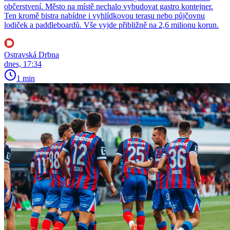
občerstvení. Město na místě nechalo vybudovat gastro kontejner.
Ten kromě bistra nabídne i vyhlídkovou terasu nebo půjčovnu
lodiček a paddleboardů. Vše vyjde přibližně na 2,6 milionu korun.
Ostravská Drbna
dnes, 17:34
1 min