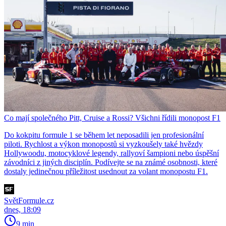
Co mají společného Pitt, Cruise a Rossi? Všichni řídili monopost F1
Do kokpitu formule 1 se během let neposadili jen profesionální
piloti. Rychlost a výkon monopostů si vyzkoušely také hvězdy
Hollywoodu, motocyklové legendy, rallyoví šampioni nebo úspěšní
závodníci z jiných disciplín. Podívejte se na známé osobnosti, které
dostaly jedinečnou příležitost usednout za volant monopostu F1.
SvětFormule.cz
dnes, 18:09
9 min