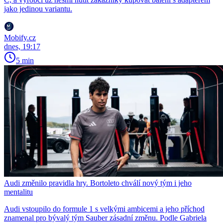
jako jedinou variantu.
Mobify.cz
dnes, 19:17
5 min
Audi změnilo pravidla hry. Bortoleto chválí nový tým i jeho
mentalitu
Audi vstoupilo do formule 1 s velkými ambicemi a jeho příchod
znamenal pro bývalý tým Sauber zásadní změnu. Podle Gabriela