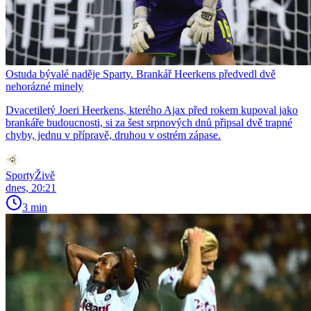
Ostuda bývalé naděje Sparty. Brankář Heerkens předvedl dvě
nehorázné minely
Dvacetiletý Joeri Heerkens, kterého Ajax před rokem kupoval jako
brankáře budoucnosti, si za šest srpnových dnů připsal dvě trapné
chyby, jednu v přípravě, druhou v ostrém zápase.
SportyŽivě
dnes, 20:21
3 min