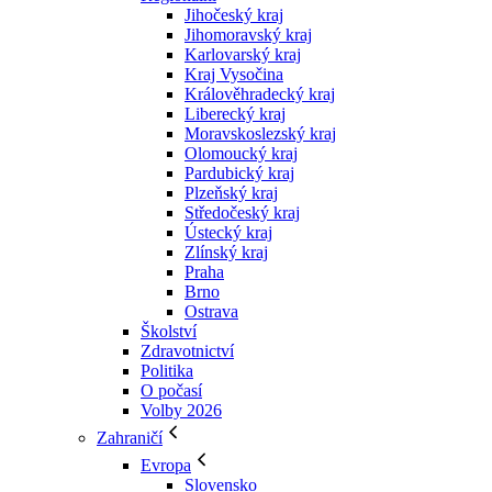
Jihočeský kraj
Jihomoravský kraj
Karlovarský kraj
Kraj Vysočina
Králověhradecký kraj
Liberecký kraj
Moravskoslezský kraj
Olomoucký kraj
Pardubický kraj
Plzeňský kraj
Středočeský kraj
Ústecký kraj
Zlínský kraj
Praha
Brno
Ostrava
Školství
Zdravotnictví
Politika
O počasí
Volby 2026
Zahraničí
Evropa
Slovensko