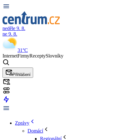
neděle 9. 8.
ne 9. 8.
31°C
Internet
Firmy
Recepty
Slovníky
Přihlášení
Zprávy
Domácí
Regionální