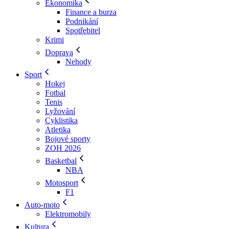
Ekonomika
Finance a burza
Podnikání
Spotřebitel
Krimi
Doprava
Nehody
Sport
Hokej
Fotbal
Tenis
Lyžování
Cyklistika
Atletika
Bojové sporty
ZOH 2026
Basketbal
NBA
Motosport
F1
Auto-moto
Elektromobily
Kultura