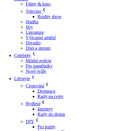
Filmy & kino
Televize
Reality show
Hudba
Hry
Literatura
Výtvarné umění
Divadlo
Digi a stream
Celebrity
Módní policie
Pro pamětníky
Nové tváře
Lifestyle
Cestování
Destinace
Rady na cesty
Bydlení
Interiery
Rady do domu
DIY
Pro kutily