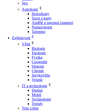
Sex
Astrologie
Horoskopy
Tarot a karty
Andělé a tajemná znamení
Numerologie
Tajemno
Zajímavosti
Věda
Biologie
Ekologie
Fyzika
Geografie
Historie
Chemie
Jazykověda
Vesmír
IT a technologie
Digital
Mobil
Technologie
Trendy
True crime