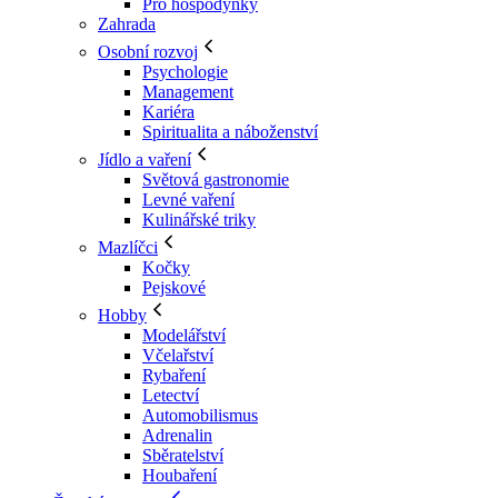
Pro hospodyňky
Zahrada
Osobní rozvoj
Psychologie
Management
Kariéra
Spiritualita a náboženství
Jídlo a vaření
Světová gastronomie
Levné vaření
Kulinářské triky
Mazlíčci
Kočky
Pejskové
Hobby
Modelářství
Včelařství
Rybaření
Letectví
Automobilismus
Adrenalin
Sběratelství
Houbaření