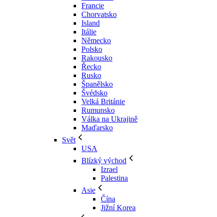
Francie
Chorvatsko
Island
Itálie
Německo
Polsko
Rakousko
Řecko
Rusko
Španělsko
Švédsko
Velká Británie
Rumunsko
Válka na Ukrajině
Maďarsko
Svět
USA
Blízký východ
Izrael
Palestina
Asie
Čína
Jižní Korea