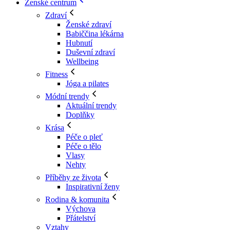
Ženské centrum
Zdraví
Ženské zdraví
Babiččina lékárna
Hubnutí
Duševní zdraví
Wellbeing
Fitness
Jóga a pilates
Módní trendy
Aktuální trendy
Doplňky
Krása
Péče o pleť
Péče o tělo
Vlasy
Nehty
Příběhy ze života
Inspirativní ženy
Rodina & komunita
Výchova
Přátelství
Vztahy