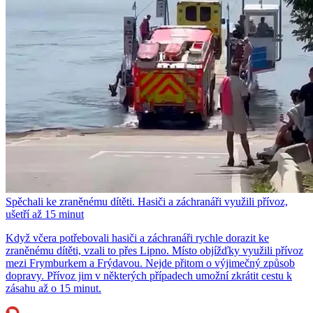
Spěchali ke zraněnému dítěti. Hasiči a záchranáři využili přívoz,
ušetří až 15 minut
Když včera potřebovali hasiči a záchranáři rychle dorazit ke
zraněnému dítěti, vzali to přes Lipno. Místo objížďky využili přívoz
mezi Frymburkem a Frýdavou. Nejde přitom o výjimečný způsob
dopravy. Přívoz jim v některých případech umožní zkrátit cestu k
zásahu až o 15 minut.