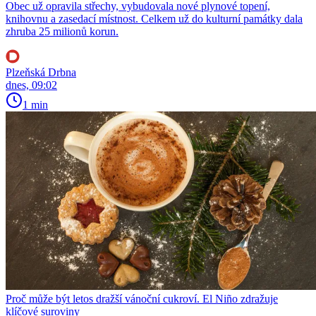
Obec už opravila střechy, vybudovala nové plynové topení,
knihovnu a zasedací místnost. Celkem už do kulturní památky dala
zhruba 25 milionů korun.
Plzeňská Drbna
dnes, 09:02
1 min
Proč může být letos dražší vánoční cukroví. El Niño zdražuje
klíčové suroviny