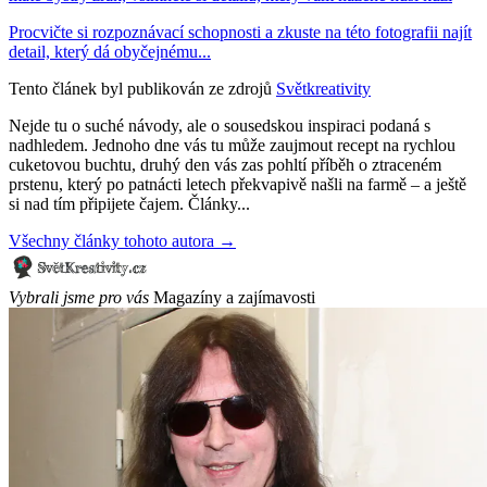
Procvičte si rozpoznávací schopnosti a zkuste na této fotografii najít
detail, který dá obyčejnému...
Tento článek byl publikován ze zdrojů
Světkreativity
Nejde tu o suché návody, ale o sousedskou inspiraci podaná s
nadhledem. Jednoho dne vás tu může zaujmout recept na rychlou
cuketovou buchtu, druhý den vás zas pohltí příběh o ztraceném
prstenu, který po patnácti letech překvapivě našli na farmě – a ještě
si nad tím připijete čajem. Články...
Všechny články tohoto autora →
Vybrali jsme pro vás
Magazíny a zajímavosti