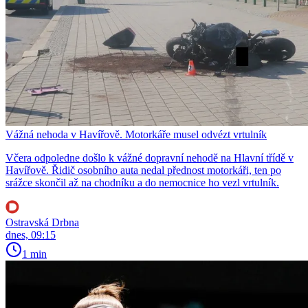
Vážná nehoda v Havířově. Motorkáře musel odvézt vrtulník
Včera odpoledne došlo k vážné dopravní nehodě na Hlavní třídě v
Havířově. Řidič osobního auta nedal přednost motorkáři, ten po
srážce skončil až na chodníku a do nemocnice ho vezl vrtulník.
Ostravská Drbna
dnes, 09:15
1 min