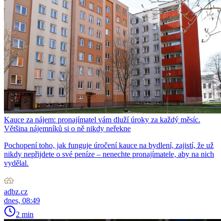
Kauce za nájem: pronajímatel vám dluží úroky za každý měsíc.
Většina nájemníků si o ně nikdy neřekne
Pochopení toho, jak funguje úročení kauce na bydlení, zajistí, že už
nikdy nepřijdete o své peníze – nenechte pronajímatele, aby na nich
vydělal.
adbz.cz
dnes, 08:49
2 min