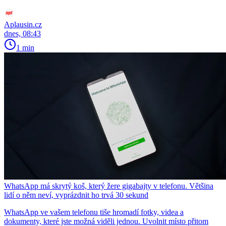
Aplausin.cz
dnes, 08:43
1 min
WhatsApp má skrytý koš, který žere gigabajty v telefonu. Většina
lidí o něm neví, vyprázdnit ho trvá 30 sekund
WhatsApp ve vašem telefonu tiše hromadí fotky, videa a
dokumenty, které jste možná viděli jednou. Uvolnit místo přitom