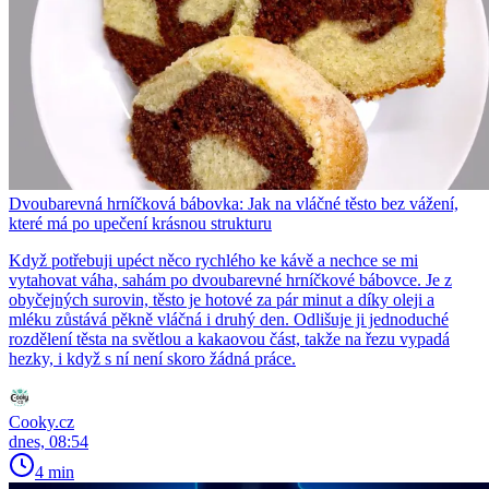
Dvoubarevná hrníčková bábovka: Jak na vláčné těsto bez vážení,
které má po upečení krásnou strukturu
Když potřebuji upéct něco rychlého ke kávě a nechce se mi
vytahovat váha, sahám po dvoubarevné hrníčkové bábovce. Je z
obyčejných surovin, těsto je hotové za pár minut a díky oleji a
mléku zůstává pěkně vláčná i druhý den. Odlišuje ji jednoduché
rozdělení těsta na světlou a kakaovou část, takže na řezu vypadá
hezky, i když s ní není skoro žádná práce.
Cooky.cz
dnes, 08:54
4 min