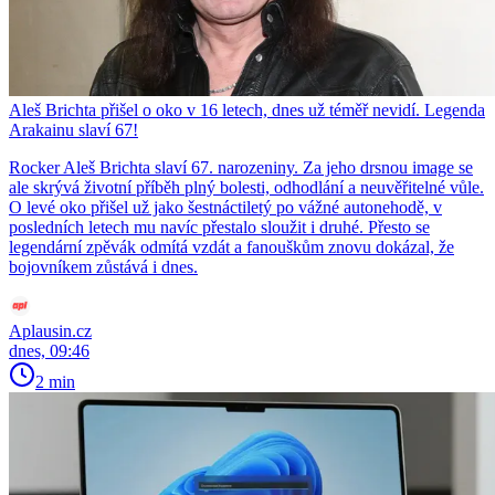
Aleš Brichta přišel o oko v 16 letech, dnes už téměř nevidí. Legenda
Arakainu slaví 67!
Rocker Aleš Brichta slaví 67. narozeniny. Za jeho drsnou image se
ale skrývá životní příběh plný bolesti, odhodlání a neuvěřitelné vůle.
O levé oko přišel už jako šestnáctiletý po vážné autonehodě, v
posledních letech mu navíc přestalo sloužit i druhé. Přesto se
legendární zpěvák odmítá vzdát a fanouškům znovu dokázal, že
bojovníkem zůstává i dnes.
Aplausin.cz
dnes, 09:46
2 min