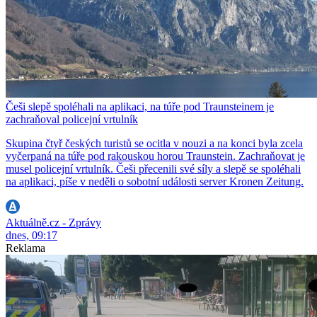
Češi slepě spoléhali na aplikaci, na túře pod Traunsteinem je
zachraňoval policejní vrtulník
Skupina čtyř českých turistů se ocitla v nouzi a na konci byla zcela
vyčerpaná na túře pod rakouskou horou Traunstein. Zachraňovat je
musel policejní vrtulník. Češi přecenili své síly a slepě se spoléhali
na aplikaci, píše v neděli o sobotní události server Kronen Zeitung.
Aktuálně.cz - Zprávy
dnes, 09:17
Reklama