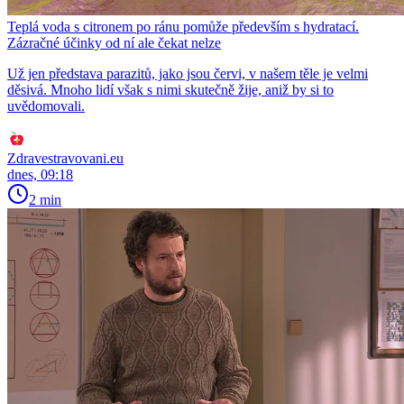
Teplá voda s citronem po ránu pomůže především s hydratací.
Zázračné účinky od ní ale čekat nelze
Už jen představa parazitů, jako jsou červi, v našem těle je velmi
děsivá. Mnoho lidí však s nimi skutečně žije, aniž by si to
uvědomovali.
Zdravestravovani.eu
dnes, 09:18
2 min