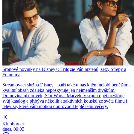
Srpnové novinky na Disney+: Trilogie Pán prstenů, sexy Střepy a
Futurama
Streamovací služba Disney+ patří také u nás k těm nejoblíbenějším a
kvalitní obsah zdaleka neposkytuje jen nejmenším divákům.
Domovina pixarovek, Star Wars i Marvelu v srpnu opět rozšiřuje
svůj katalog a přibývá několik atraktivních kousků ze světa filmu i
televize, které vám mohou doprovodit teplé letní večery.
Kinobox.cz
dnes, 09:05