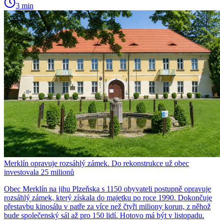
3 min
Merklín opravuje rozsáhlý zámek. Do rekonstrukce už obec
investovala 25 milionů
Obec Merklín na jihu Plzeňska s 1150 obyvateli postupně opravuje
rozsáhlý zámek, který získala do majetku po roce 1990. Dokončuje
přestavbu kinosálu v patře za více než čtyři miliony korun, z něhož
bude společenský sál až pro 150 lidí. Hotovo má být v listopadu.