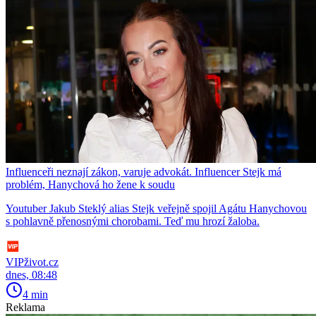
Influenceři neznají zákon, varuje advokát. Influencer Stejk má
problém, Hanychová ho žene k soudu
Youtuber Jakub Steklý alias Stejk veřejně spojil Agátu Hanychovou
s pohlavně přenosnými chorobami. Teď mu hrozí žaloba.
VIPživot.cz
dnes, 08:48
4 min
Reklama