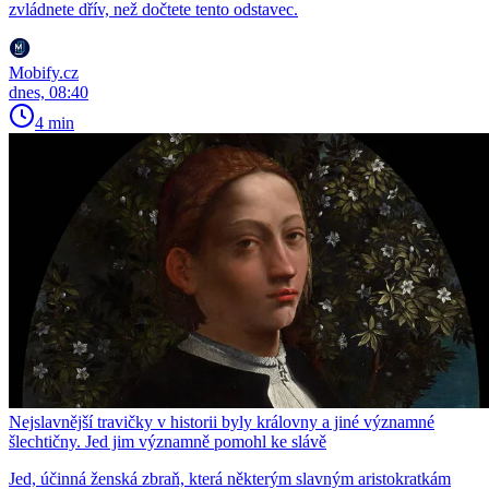
zvládnete dřív, než dočtete tento odstavec.
Mobify.cz
dnes, 08:40
4 min
Nejslavnější travičky v historii byly královny a jiné významné
šlechtičny. Jed jim významně pomohl ke slávě
Jed, účinná ženská zbraň, která některým slavným aristokratkám