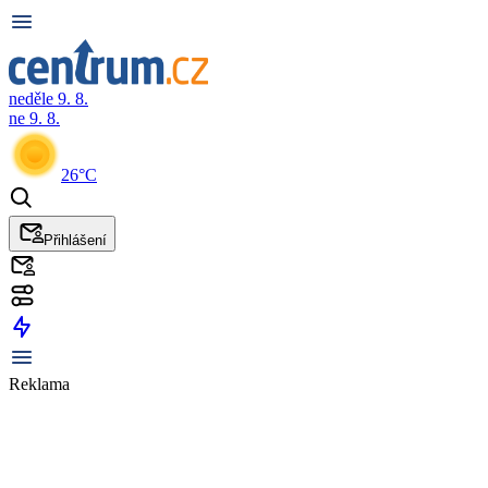
neděle 9. 8.
ne 9. 8.
26°C
Přihlášení
Reklama