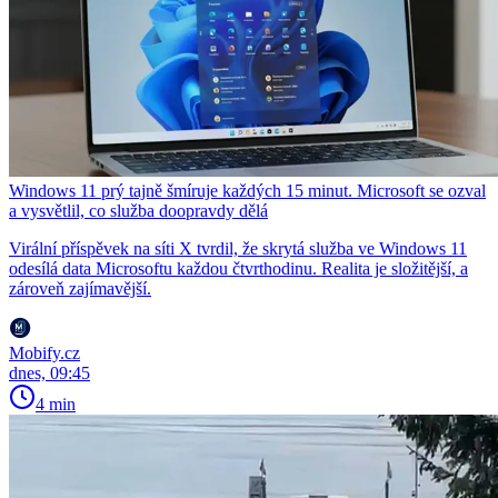
Windows 11 prý tajně šmíruje každých 15 minut. Microsoft se ozval
a vysvětlil, co služba doopravdy dělá
Virální příspěvek na síti X tvrdil, že skrytá služba ve Windows 11
odesílá data Microsoftu každou čtvrthodinu. Realita je složitější, a
zároveň zajímavější.
Mobify.cz
dnes, 09:45
4 min