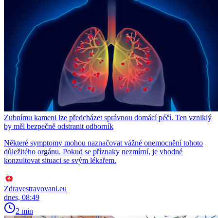
Zubnímu kameni lze předcházet správnou domácí péčí. Ten vzniklý
by měl bezpečně odstranit odborník
Některé symptomy mohou naznačovat vážné onemocnění tohoto
důležitého orgánu. Pokud se příznaky nezmírní, je vhodné
konzultovat situaci se svým lékařem.
Zdravestravovani.eu
dnes, 08:49
2 min