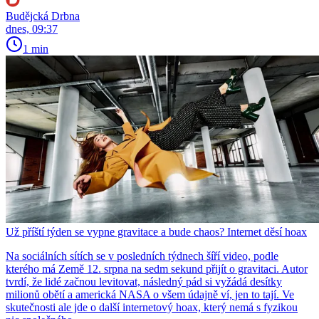
Budějcká Drbna
dnes, 09:37
1 min
Už příští týden se vypne gravitace a bude chaos? Internet děsí hoax
Na sociálních sítích se v posledních týdnech šíří video, podle
kterého má Země 12. srpna na sedm sekund přijít o gravitaci. Autor
tvrdí, že lidé začnou levitovat, následný pád si vyžádá desítky
milionů obětí a americká NASA o všem údajně ví, jen to tají. Ve
skutečnosti ale jde o další internetový hoax, který nemá s fyzikou