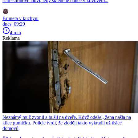
staré sifonové láhvi, tedy skleněné baňce v kovovém...
Bruneta v kuchyni
dnes, 09:29
4 min
Reklama
Neznámý muž zvonil a bušil na dveře. Když odešel, žena našla na
klice gumičku. Policie tvrdí, že zloději takto vykradli už tisíce
domovů