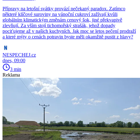
Přípravy na letošní svátky provází nečekaný paradox. Zatímco
některé klíčové suroviny na vánoční cukroví zažívají kvůli
globálním klimatickým změnám cenový šok, jiné překvapivě
zlevňují. Za vším stojí tichomořský strašák, jehož dopady
pociťujeme až v našich kuchyních. Jak moc se letos pečení prodraží
a které mýty o cenách potravin byste měli okamžitě pustit z hlavy?
NESPECHEJ.cz
dnes, 09:00
3 min
Reklama