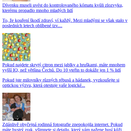
Dívenku museli uvést do kontrolovaného kómatu kvůli zlozvyku,
kterému propadlo mnoho mladých lidí
To, že kouření škodí zdraví, ví každý. Mezi mladými se však stalo v
posledních letech oblíbené tzv....
Pokud najdete skrytý citron mezi jablky a hruškami, máte mnohem
vyšší IQ, než většina Čechů. Do 10 vteřin to dokáže jen 1 % lidí
Pokud jste milovníky různých rébusů a hádanek, vyzkoušejte si
optickou výzvu, která otestuje vaše logické...
Zdánlivě obyčejná rodinná fotografie znepokojila internet. Pokud
máte bystrý zrak, všimnete si detailu, který vám nažene husí kůži