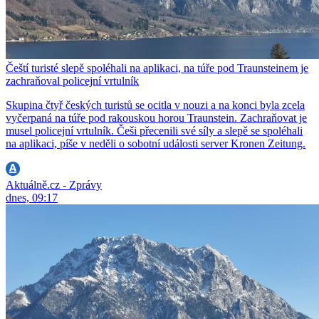
Čeští turisté slepě spoléhali na aplikaci, na túře pod Traunsteinem je
zachraňoval policejní vrtulník
Skupina čtyř českých turistů se ocitla v nouzi a na konci byla zcela
vyčerpaná na túře pod rakouskou horou Traunstein. Zachraňovat je
musel policejní vrtulník. Češi přecenili své síly a slepě se spoléhali
na aplikaci, píše v neděli o sobotní události server Kronen Zeitung.
Aktuálně.cz - Zprávy
dnes, 09:17