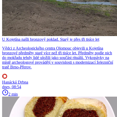
U Kojetína našli bronzový poklad. Starý je přes tři tisíce let
Vědci z Archeologického centra Olomouc objevili u Kojetína
bronzové předměty staré více než tři tisíce let. Předměty podle nich
do mokřadu tehdy lidé uložili jako součást rituálů. Vykopávky na
místě archeologové provádějí v souvislosti s modernizací železniční
tratě Brno-Přerov.
Hanácká Drbna
dnes, 08:54
2 min