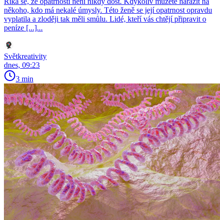
Říká se, že opatrnosti není nikdy dost. Kdykoliv můžete narazit na
někoho, kdo má nekalé úmysly. Této ženě se její opatrnost opravdu
vyplatila a zloději tak měli smůlu. Lidé, kteří vás chtějí připravit o
peníze [...]...
Světkreativity
dnes, 09:23
3 min