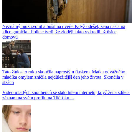
Neznámý muž zvonil a bušil na dveře. Když odešel, žena našla na
klice gumičku. Policie tvrdí, že zloději takto vykradli už tisíce
domovů
Tato žádost o ruku skončila naprostým fiaskem. Matka odvážného
mladíka omylem zničila nejdůležitější den jeho života. Skončila v
slzách
Video mladých snoubenců se stalo hitem internetu, když žena sdílela
záznam na svém profilu na TikToku....