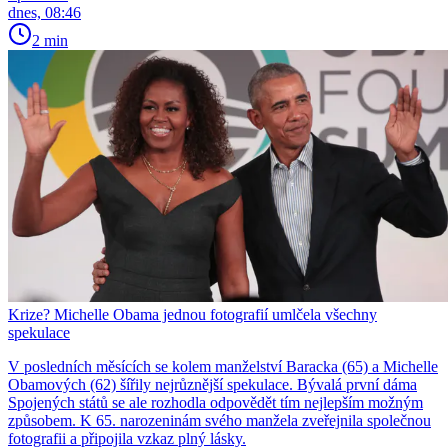
dnes, 08:46
2 min
Krize? Michelle Obama jednou fotografií umlčela všechny
spekulace
V posledních měsících se kolem manželství Baracka (65) a Michelle
Obamových (62) šířily nejrůznější spekulace. Bývalá první dáma
Spojených států se ale rozhodla odpovědět tím nejlepším možným
způsobem. K 65. narozeninám svého manžela zveřejnila společnou
fotografii a připojila vzkaz plný lásky.