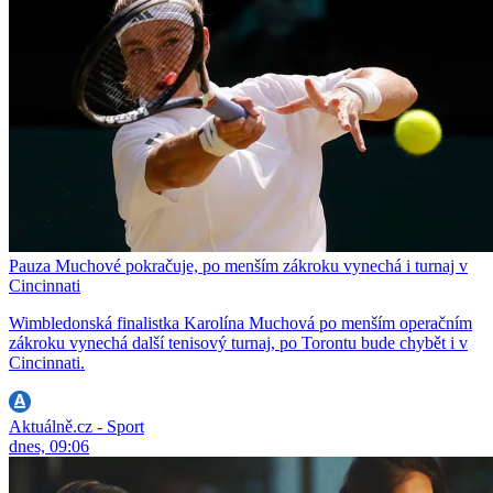
Pauza Muchové pokračuje, po menším zákroku vynechá i turnaj v
Cincinnati
Wimbledonská finalistka Karolína Muchová po menším operačním
zákroku vynechá další tenisový turnaj, po Torontu bude chybět i v
Cincinnati.
Aktuálně.cz - Sport
dnes, 09:06