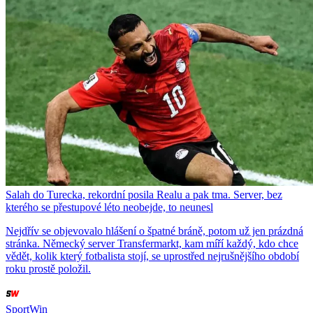
Salah do Turecka, rekordní posila Realu a pak tma. Server, bez
kterého se přestupové léto neobejde, to neunesl
Nejdřív se objevovalo hlášení o špatné bráně, potom už jen prázdná
stránka. Německý server Transfermarkt, kam míří každý, kdo chce
vědět, kolik který fotbalista stojí, se uprostřed nejrušnějšího období
roku prostě položil.
SportWin