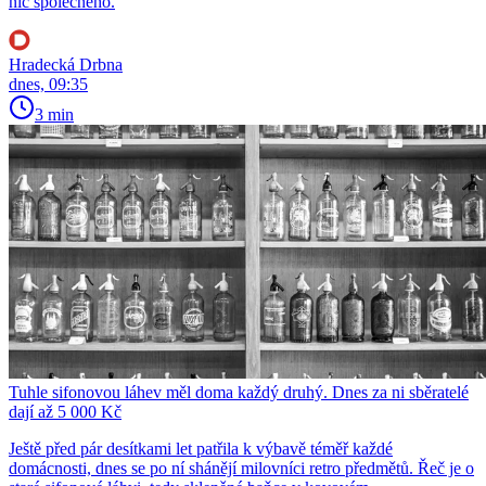
nic společného.
Hradecká Drbna
dnes, 09:35
3 min
Tuhle sifonovou láhev měl doma každý druhý. Dnes za ni sběratelé
dají až 5 000 Kč
Ještě před pár desítkami let patřila k výbavě téměř každé
domácnosti, dnes se po ní shánějí milovníci retro předmětů. Řeč je o