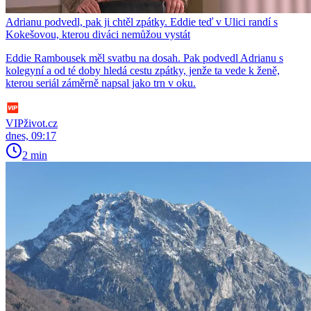
Adrianu podvedl, pak ji chtěl zpátky. Eddie teď v Ulici randí s
Kokešovou, kterou diváci nemůžou vystát
Eddie Rambousek měl svatbu na dosah. Pak podvedl Adrianu s
kolegyní a od té doby hledá cestu zpátky, jenže ta vede k ženě,
kterou seriál záměrně napsal jako trn v oku.
VIPživot.cz
dnes, 09:17
2 min