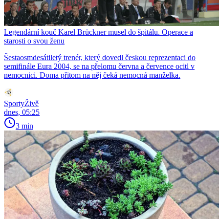
Legendární kouč Karel Brückner musel do špitálu. Operace a
starosti o svou ženu
Šestaosmdesátiletý trenér, který dovedl českou reprezentaci do
semifinále Eura 2004, se na přelomu června a července ocitl v
nemocnici. Doma přitom na něj čeká nemocná manželka.
SportyŽivě
dnes, 05:25
3 min