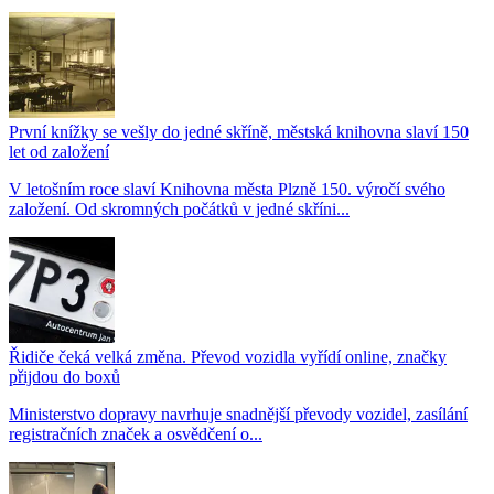
První knížky se vešly do jedné skříně, městská knihovna slaví 150
let od založení
V letošním roce slaví Knihovna města Plzně 150. výročí svého
založení. Od skromných počátků v jedné skříni...
Řidiče čeká velká změna. Převod vozidla vyřídí online, značky
přijdou do boxů
Ministerstvo dopravy navrhuje snadnější převody vozidel, zasílání
registračních značek a osvědčení o...