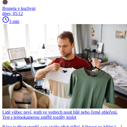
Bruneta v kuchyni
dnes, 05:12
3 min
Lidé vůbec neví, jestli ve vedrech nosit bílé nebo černé oblečení.
Test s termokamerou změřil rozdíly teplot
Ráno je třicet stupňů a vy stojíte před skříní. Sáhnout po bílém […]