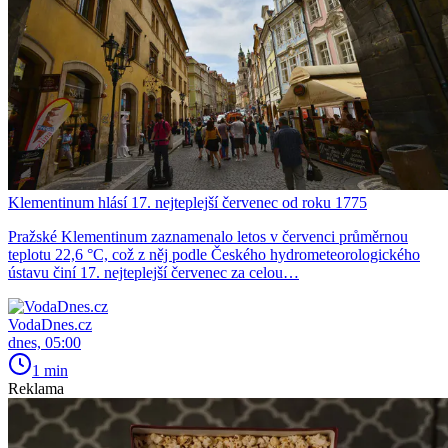
Klementinum hlásí 17. nejteplejší červenec od roku 1775
Pražské Klementinum zaznamenalo letos v červenci průměrnou
teplotu 22,6 °C, což z něj podle Českého hydrometeorologického
ústavu činí 17. nejteplejší červenec za celou…
VodaDnes.cz
dnes, 05:00
1 min
Reklama