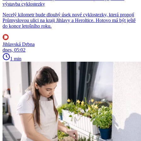
výstavba cyklostezky
Necelý kilometr bude dlouhý úsek nové cyklostezky, která propojí
Průmyslovou ulici na kraji Jihlavy a Heroltice. Hotovo má být ještě
do konce letošního roku.
Jihlavská Drbna
dnes, 05:02
1 min