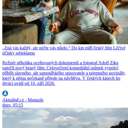
„Zná vás každý, ale nečte vás nikdo.“ Do kin míří český film Léčivé
účinky sebeklamu
Režisér několika oceňovaných dokumentů a fotograf Adolf Zika
natočil nový hraný film. Celovečerní komediální snímek vypráví
příběh slavného, ale samotářského spisovatele a tajemného novináře,
který k němu nečekaně přijede na návštěvu. V českých kinech ho
diváci uvidí od 10. září 2026.
Aktuálně.cz - Magazín
dnes, 05:15