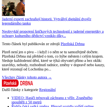
Jaderní experti zachraňují historii. Vytvářejí digitální dvojče
legendárního tanku
Neobvyklé propojení špičkových technologií z jaderné energetiky a
ochrany kulturního dědictví vzniklo díky...
Tento článek byl publikován ze zdrojů
Plzeňská Drbna
Plzeň není jen o pivu – i když i o něm se tu samozřejmě dočtete.
Plzeňská Drbna má přehled o tom, co hýbe městem i celým krajem.
Sleduje každodenní dění, které se týká obyvatel přímo a bez oklik:
uzavírky, nehody, rozhodnutí radnice, změny v dopravě nebo kauzy,
které rezonují od Lochotína po...
Všechny články tohoto autora →
Další články z kategorie
Regionální
VIDEO: Hasiči trénovali záchranu z věže. Zraněného
spouštěli z 50 metrů
Řidiče čeká velká změna. Převod vozidla vyřídí online,