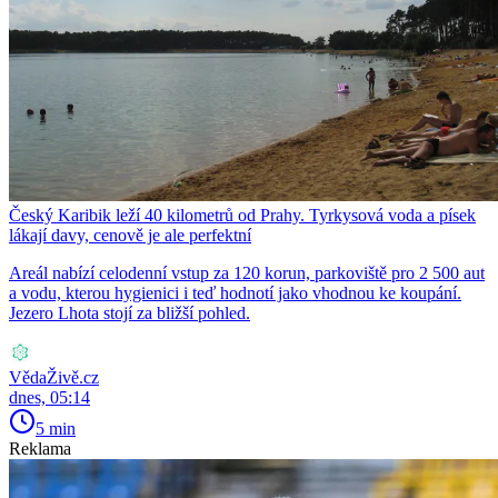
Český Karibik leží 40 kilometrů od Prahy. Tyrkysová voda a písek
lákají davy, cenově je ale perfektní
Areál nabízí celodenní vstup za 120 korun, parkoviště pro 2 500 aut
a vodu, kterou hygienici i teď hodnotí jako vhodnou ke koupání.
Jezero Lhota stojí za bližší pohled.
VědaŽivě.cz
dnes, 05:14
5 min
Reklama