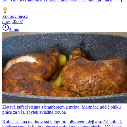
Zodpovime.cz
dnes, 05:07
4 min
Zlatavá kuřecí stehna s bramborem a mrkví: Marináda udělá půlku
práce za vás, zbytek zvládne trouba
Kuřecí stehna marinovaná v jogurtu, olivovém oleji a směsi koření,
upečená společně s brambory a mrkví na jednom plechu. Výsledek