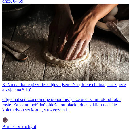
dnes, 04:59
Kašlu na drahé pizzerie. Objevil jsem těsto, které chutná jako z pece
a vyjde na 5 Kč
Objednat si pizzu domů je pohodlné, jenže účet za ni rok od roku
roste. Za jednu pořádně obloženou placku dnes v klidu necháte
kolem dvou set korun, s rozvozem i...
Bruneta v kuchyni