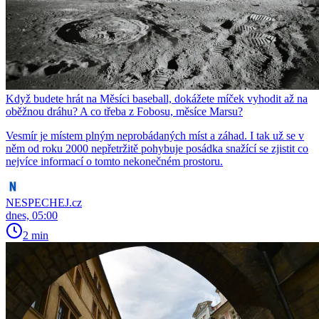
Když budete hrát na Měsíci baseball, dokážete míček vyhodit až na
oběžnou dráhu? A co třeba z Fobosu, měsíce Marsu?
Vesmír je místem plným neprobádaných míst a záhad. I tak už se v
něm od roku 2000 nepřetržitě pohybuje posádka snažící se zjistit co
nejvíce informací o tomto nekonečném prostoru.
NESPECHEJ.cz
dnes, 05:00
2 min