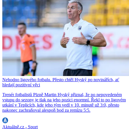
Nehodno ligového fotbalu. Přesto chtěl Hyský po novinářích, ať
hledají pozitivní věci
Trenér fotbalistů Plzně Martin Hyský přiznal, že po nepovedeném
vstupu do sezony je tlak na jeho pozici enormní. Řekl to po ligovém
utkání v Teplicích, kde jeho tým vedl v 10. minutě už 3:0, přesto
nakonec zachraňoval alespoň bod za remízu 5:5.
Aktuálně.cz - Sport