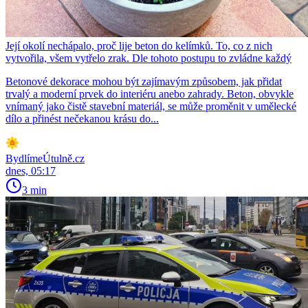
Její okolí nechápalo, proč lije beton do kelímků. To, co z nich
vytvořila, všem vytřelo zrak. Dle tohoto postupu to zvládne každý
Betonové dekorace mohou být zajímavým způsobem, jak přidat
trvalý a moderní prvek do interiéru anebo zahrady. Beton, obvykle
vnímaný jako čistě stavební materiál, se může proměnit v umělecké
dílo a přinést nečekanou krásu do...
BydlímeÚtulně.cz
dnes, 05:17
3 min