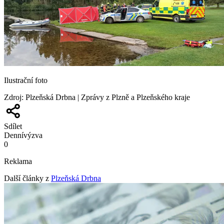
Ilustrační foto
Zdroj
:
Plzeňská Drbna | Zprávy z Plzně a Plzeňského kraje
Sdílet
Denní
výzva
0
Reklama
Další články z
Plzeňská Drbna