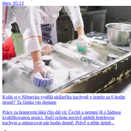
dnes, 05:13
Kolik si v Německu vydělá uklízečka kuchyně v hotelu za 6 hodin
denně? Ta částka vás dostane
Práce za hranicemi láká čím dál víc Čechů a nemusí jít o žádnou
kvalifikovanou pozici. Stačí ochota poctivě uklidit hotelovou
kuchyni a odpracovat pár hodin denně. Právě u téhle úplně...