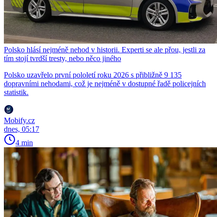
Polsko hlásí nejméně nehod v historii. Experti se ale přou, jestli za
tím stojí tvrdší tresty, nebo něco jiného
Polsko uzavřelo první pololetí roku 2026 s přibližně 9 135
dopravními nehodami, což je nejméně v dostupné řadě policejních
statistik.
Mobify.cz
dnes, 05:17
4 min