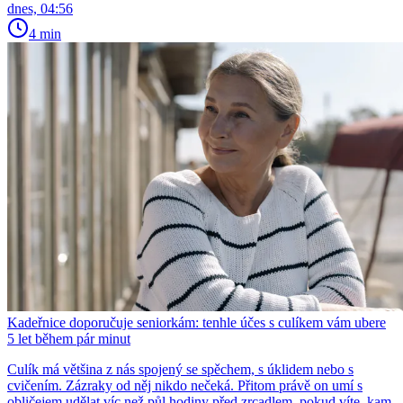
dnes, 04:56
4 min
Kadeřnice doporučuje seniorkám: tenhle účes s culíkem vám ubere
5 let během pár minut
Culík má většina z nás spojený se spěchem, s úklidem nebo s
cvičením. Zázraky od něj nikdo nečeká. Přitom právě on umí s
obličejem udělat víc než půl hodiny před zrcadlem, pokud víte, kam