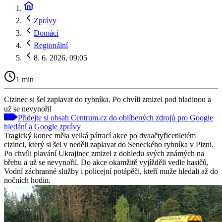
Zprávy
Domácí
Regionální
8. 6. 2026, 09:05
1 min
Cizinec si šel zaplavat do rybníka. Po chvíli zmizel pod hladinou a
už se nevynořil
Přidejte si obsah Centrum.cz do oblíbených zdrojů pro Google
hledání a Google zprávy
Tragický konec měla velká pátrací akce po dvaačtyřicetiletém
cizinci, který si šel v neděli zaplavat do Seneckého rybníka v Plzni.
Po chvíli plavání Ukrajinec zmizel z dohledu svých známých na
břehu a už se nevynořil. Do akce okamžitě vyjížděli vedle hasičů,
Vodní záchranné služby i policejní potápěči, kteří muže hledali až do
nočních hodin.