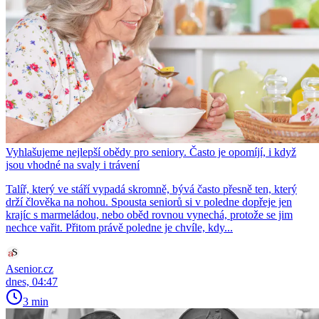
Vyhlašujeme nejlepší obědy pro seniory. Často je opomíjí, i když
jsou vhodné na svaly i trávení
Talíř, který ve stáří vypadá skromně, bývá často přesně ten, který
drží člověka na nohou. Spousta seniorů si v poledne dopřeje jen
krajíc s marmeládou, nebo oběd rovnou vynechá, protože se jim
nechce vařit. Přitom právě poledne je chvíle, kdy...
Asenior.cz
dnes, 04:47
3 min