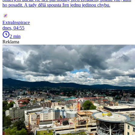
ho posadit. A tady dělá spousta žen jednu jedinou chybu.
ExtraInspirace
dnes, 04:55
2 min
Reklama