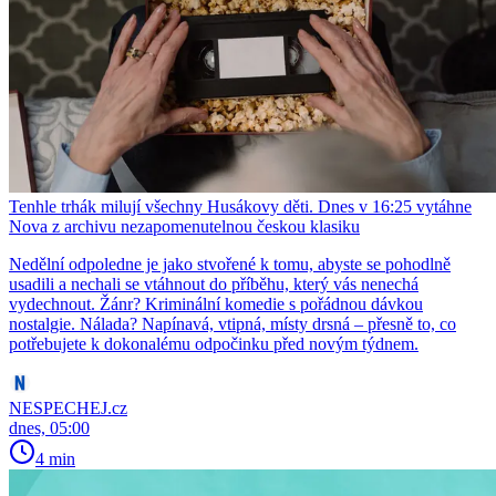
Tenhle trhák milují všechny Husákovy děti. Dnes v 16:25 vytáhne
Nova z archivu nezapomenutelnou českou klasiku
Nedělní odpoledne je jako stvořené k tomu, abyste se pohodlně
usadili a nechali se vtáhnout do příběhu, který vás nenechá
vydechnout. Žánr? Kriminální komedie s pořádnou dávkou
nostalgie. Nálada? Napínavá, vtipná, místy drsná – přesně to, co
potřebujete k dokonalému odpočinku před novým týdnem.
NESPECHEJ.cz
dnes, 05:00
4 min