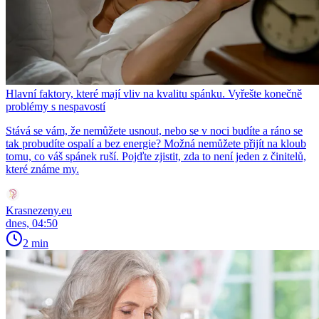
Hlavní faktory, které mají vliv na kvalitu spánku. Vyřešte konečně
problémy s nespavostí
Stává se vám, že nemůžete usnout, nebo se v noci budíte a ráno se
tak probudíte ospalí a bez energie? Možná nemůžete přijít na kloub
tomu, co váš spánek ruší. Pojďte zjistit, zda to není jeden z činitelů,
které známe my.
Krasnezeny.eu
dnes, 04:50
2 min