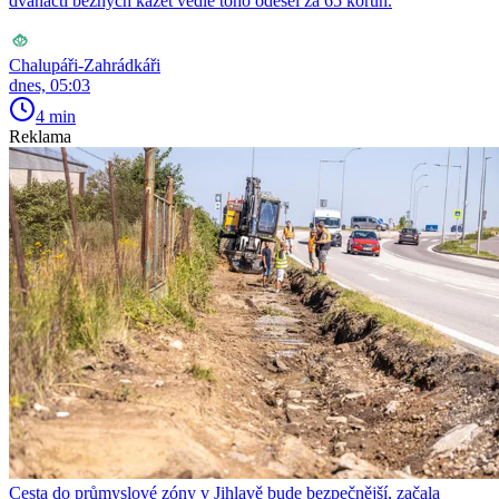
dvanácti běžných kazet vedle toho odešel za 65 korun.
Chalupáři-Zahrádkáři
dnes, 05:03
4 min
Reklama
Cesta do průmyslové zóny v Jihlavě bude bezpečnější, začala