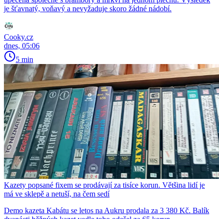
je šťavnatý, voňavý a nevyžaduje skoro žádné nádobí.
Cooky.cz
dnes, 05:06
5 min
Kazety popsané fixem se prodávají za tisíce korun. Většina lidí je
má ve sklepě a netuší, na čem sedí
Demo kazeta Kabátu se letos na Aukru prodala za 3 380 Kč. Balík