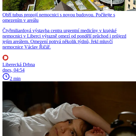
Obří tubus propojí nemocnici s novou budovou. Počítejte s
omezením v areálu
Čtyřmiliardová výstavba centra urgentní medicíny v krajské
nemocnici v Liberci výrazně omezí od pondělí průchod i průjezd
jejím areálem. Omezení potrvá několik týdnů, řekl mluvčí
nemocnice Václav Řičář.
Liberecká Drbna
dnes, 04:54
2 min