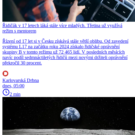
Řidičák v 17 letech láká stále více mladých. Třetina už využívá
režim s mentorem
Řízení od 17 let si v Česku získává stále větší oblibu. Od zavedení
systému L17 na začátku roku 2024 získalo řidičské oprávnění
skupiny B v tomto režimu už 72 465 lidí. V posledních měsících
navíc podíl sedmnáctiletých řidičů mezi novými držiteli oprávnění
překročil 30 procent.
Karlovarská Drbna
dnes, 05:00
2 min