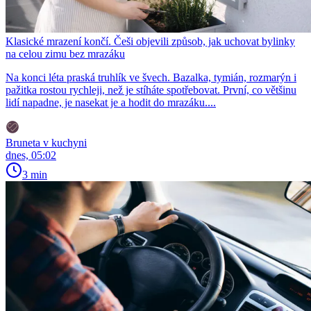
Klasické mrazení končí. Češi objevili způsob, jak uchovat bylinky
na celou zimu bez mrazáku
Na konci léta praská truhlík ve švech. Bazalka, tymián, rozmarýn i
pažitka rostou rychleji, než je stíháte spotřebovat. První, co většinu
lidí napadne, je nasekat je a hodit do mrazáku....
Bruneta v kuchyni
dnes, 05:02
3 min