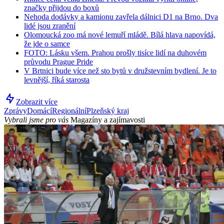
značky přijdou do boxů
Nehoda dodávky a kamionu zavřela dálnici D1 na Brno. Dva
lidé jsou zranění
Olomoucká zoo má nové lemuří mládě. Bílá hlava napovídá,
že jde o samce
FOTO: Lásku všem. Prahou prošly tisíce lidí na duhovém
průvodu Prague Pride
V Brtnici bude více než sto bytů v družstevním bydlení. Je to
levnější, říká starosta
Zobrazit více
Zprávy
Domácí
Regionální
Plzeňský kraj
Vybrali jsme pro vás
Magazíny a zajímavosti