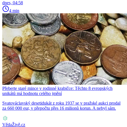
dnes, 04:58
4 min
Přeberte staré mince v rodinné krabičce: Těchto 8 evropských
unikátů má hodnotu celého jmění
Svatováclavský desetidukát z roku 1937 se v pražské aukci prodal
za 660 000 eur, v přepočtu přes 16 milionů korun. A nebyl sám.
VědaŽivě.cz