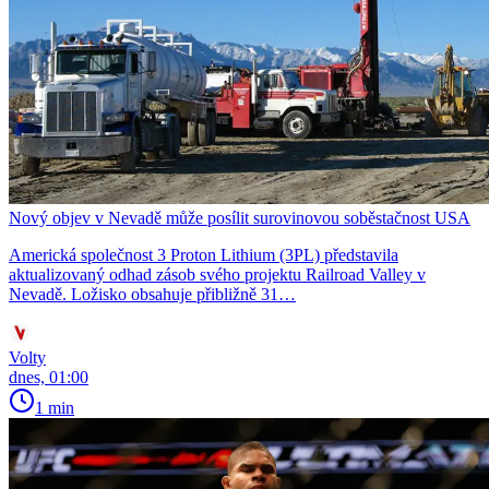
Nový objev v Nevadě může posílit surovinovou soběstačnost USA
Americká společnost 3 Proton Lithium (3PL) představila
aktualizovaný odhad zásob svého projektu Railroad Valley v
Nevadě. Ložisko obsahuje přibližně 31…
Volty
dnes, 01:00
1 min