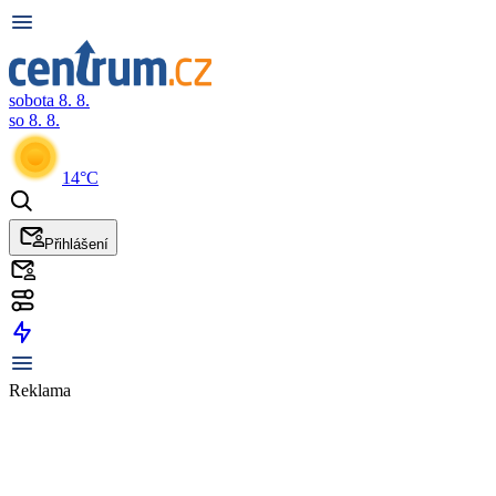
sobota 8. 8.
so 8. 8.
14°C
Přihlášení
Reklama