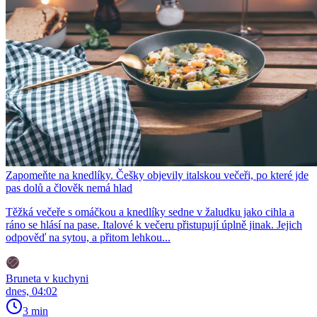
Zapomeňte na knedlíky. Češky objevily italskou večeři, po které jde
pas dolů a člověk nemá hlad
Těžká večeře s omáčkou a knedlíky sedne v žaludku jako cihla a
ráno se hlásí na pase. Italové k večeru přistupují úplně jinak. Jejich
odpověď na sytou, a přitom lehkou...
Bruneta v kuchyni
dnes, 04:02
3 min