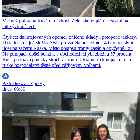
Víc než polovina Rusů cítí úzkost. Zelenského plán je zasáhl na
citlivých místech
Čtyřicet dní utajovaných operací, zničené sklady i potopené tankery.
Ukrajinská tajná služba SBU prováděla posledních 40 dní masivní
úder na zázemí Ruska. Místo kolapsu fronty zasáhla obyčejné lidi:
Na pumpách došel benzin, v obchodech chybí zboží a 57 procent
Rusů přiznává panický strach z dronů. Ukrajinská kampaň cílí na
ruské hospodářství těsně před zářijovými volbami.
Aktuálně.cz - Zprávy
dnes, 03:30