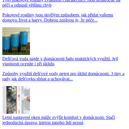
péči a odpustí většinu chyb
Pokojové rostliny jsou skvělým způsobem, jak přidat vašemu
domovu život a barvy. Dobrou zprávou je, že péče...
Dešťová voda najde v domácnosti řadu praktických využití. Její
vlastnosti oceníte i při úklidu
Způsoby využití dešťové vody nejen pro úklid domácnosti. 3 tipy a
rady jak dešťovku sbírat a uchovávat...
Letní nastavení oken může zvýšit komfort v domácnosti. Stačí
jednoduchá úprava, kterou mnoho lidí nezná