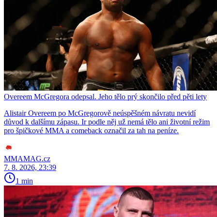
Overeem McGregora odepsal. Jeho tělo prý skončilo před pěti lety
Alistair Overeem po McGregorově neúspěšném návratu nevidí
důvod k dalšímu zápasu. Ir podle něj už nemá tělo ani životní režim
pro špičkové MMA a comeback označil za tah na peníze.
MMAMAG.cz
7. 8. 2026, 23:39
1 min