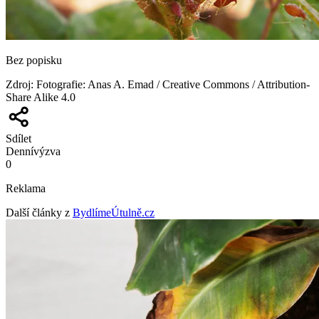
Bez popisku
Zdroj
:
Fotografie: Anas A. Emad / Creative Commons / Attribution-
Share Alike 4.0
Sdílet
Denní
výzva
0
Reklama
Další články z
BydlímeÚtulně.cz