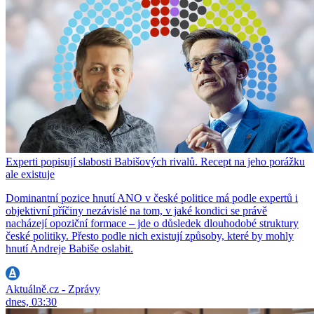
Experti popisují slabosti Babišových rivalů. Recept na jeho porážku
ale existuje
Dominantní pozice hnutí ANO v české politice má podle expertů i
objektivní příčiny nezávislé na tom, v jaké kondici se právě
nacházejí opoziční formace – jde o důsledek dlouhodobé struktury
české politiky. Přesto podle nich existují způsoby, které by mohly
hnutí Andreje Babiše oslabit.
Aktuálně.cz - Zprávy
dnes, 03:30