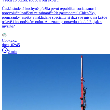
Všech 10 otázek zodpoví jen experti
Česká studená kuchyně přežila první republiku, socialismus i
porevoluční nadšení ze zahraničních gastronomií. Chlebíčky,
pomazánky, aspiky a nakládané speciality si drží své místo na každé
oslavě i hospodském pultu. Ale znáte je opravdu tak dobře, jak si
myslíte?
Cooky.cz
dnes, 02:45
2 min