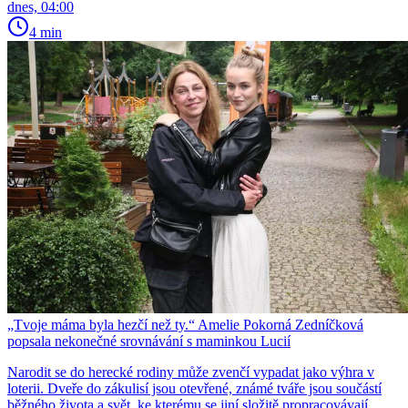
dnes, 04:00
4 min
„Tvoje máma byla hezčí než ty.“ Amelie Pokorná Zedníčková
popsala nekonečné srovnávání s maminkou Lucií
Narodit se do herecké rodiny může zvenčí vypadat jako výhra v
loterii. Dveře do zákulisí jsou otevřené, známé tváře jsou součástí
běžného života a svět, ke kterému se jiní složitě propracovávají,