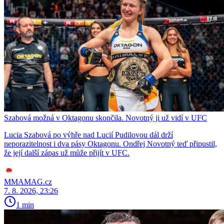
Szabová možná v Oktagonu skončila. Novotný ji už vidí v UFC
Lucia Szabová po výhře nad Lucií Pudilovou dál drží
neporazitelnost i dva pásy Oktagonu. Ondřej Novotný teď připustil,
že její další zápas už může přijít v UFC.
MMAMAG.cz
7. 8. 2026, 23:26
1 min