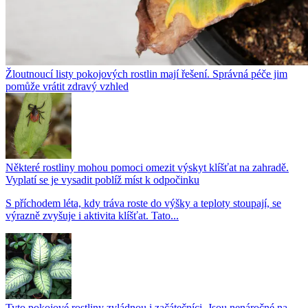
Žloutnoucí listy pokojových rostlin mají řešení. Správná péče jim
pomůže vrátit zdravý vzhled
Některé rostliny mohou pomoci omezit výskyt klíšťat na zahradě.
Vyplatí se je vysadit poblíž míst k odpočinku
S příchodem léta, kdy tráva roste do výšky a teploty stoupají, se
výrazně zvyšuje i aktivita klíšťat. Tato...
Tyto pokojové rostliny zvládnou i začátečníci. Jsou nenáročné na