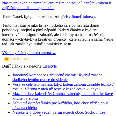
Nastavení oken na zimní či letní režim je vždy důležitým krokem k
zajištění pohodlí a energetické...
Tento článek byl publikován ze zdrojů
BydlímeÚtulně.cz
Tento magazín je jako hrnek horkého čaje po návratu domů –
pohodový, hřejivý a plný nápadů. Nabízí články o bydlení,
interiérovém designu i zahradě, ale také tipy na úsporná řešení,
domácí vychytávky a kreativní projekty, které zvládnete sami. Vedle
rad, jak zařídit byt útulně a prakticky, se tu...
Všechny články tohoto autora →
Další články z kategorie
Lifestyle
Jahodový kompot bez zbytečné chemie: Rychlá zásoba
sladkého letního ovoce do sklenic
Vosy se celé léto nevrátí, když kolem záhonů zasadíte těchto 7
rostlin. Většina z nich už roste v každé české kuchyni
Mazanec bez kalendáře: Chutná svátečně, ale hodí se ke kávě
klidně i v srpnu
Šťavnatá domácí šunka pro každého, kdo chce vědět, co si
dává na chleba
Nesekejte v době veder, varují experti obce. Sucho může