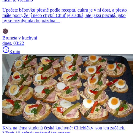
Upečete bábovku přesně podle receptu, cukru je v ní dost, a přesto
máte pocit, že jí něco chybí. Chuť je sladká, ale jaksi placatá, jako
by se rozplynula do prázdna....
Bruneta v kuchyni
dnes, 03:22
3 min
Kvíz na téma studená česká kuchyně: Chlebíčky jsou jen začátek.