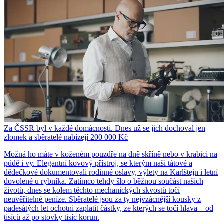
Za ČSSR byl v každé domácnosti. Dnes už se jich dochoval jen
zlomek a sběratelé nabízejí 200 000 Kč
Možná ho máte v koženém pouzdře na dně skříně nebo v krabici na
půdě i vy. Elegantní kovový přístroj, se kterým naši tátové a
dědečkové dokumentovali rodinné oslavy, výlety na Karlštejn i letní
dovolené u rybníka. Zatímco tehdy šlo o běžnou součást našich
životů, dnes se kolem těchto mechanických skvostů točí
neuvěřitelné peníze. Sběratelé jsou za ty nejvzácnější kousky z
padesátých let ochotni zaplatit částky, ze kterých se točí hlava – od
tisíců až po stovky tisíc korun.