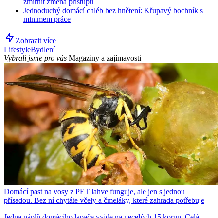
zmírnit změna přístupu
Jednoduchý domácí chléb bez hnětení: Křupavý bochník s
minimem práce
Zobrazit více
Lifestyle
Bydlení
Vybrali jsme pro vás
Magazíny a zajímavosti
Domácí past na vosy z PET lahve funguje, ale jen s jednou
přísadou. Bez ní chytáte včely a čmeláky, které zahrada potřebuje
Jedna náplň domácího lapače vyjde na necelých 15 korun. Celá