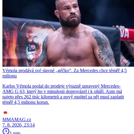
Vémola prodává své slavné „géčko“. Za Mercedes chce téměř 4,5
milionu
Karlos Vémola poslal do prodeje výrazně upravený Mercedes-
AMG G 63, který ho v minulosti doprovázel i k oltáři. Auto má
najeto přes 262 tisíc kilometrů a nový majitel za něj musí zaplatit
téměř 4,5 milionu korun.
MMAMAG.cz
7. 8. 2026, 23:14
1 min