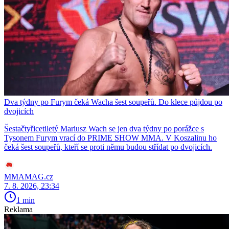
Dva týdny po Furym čeká Wacha šest soupeřů. Do klece půjdou po
dvojicích
Šestačtyřicetiletý Mariusz Wach se jen dva týdny po porážce s
Tysonem Furym vrací do PRIME SHOW MMA. V Koszalinu ho
čeká šest soupeřů, kteří se proti němu budou střídat po dvojicích.
MMAMAG.cz
7. 8. 2026, 23:34
1 min
Reklama