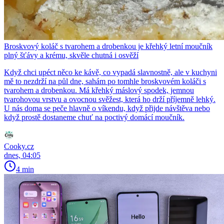
Broskvový koláč s tvarohem a drobenkou je křehký letní moučník
plný šťávy a krému, skvěle chutná i osvěží
Když chci upéct něco ke kávě, co vypadá slavnostně, ale v kuchyni
mě to nezdrží na půl dne, sahám po tomhle broskvovém koláči s
tvarohem a drobenkou. Má křehký máslový spodek, jemnou
tvarohovou vrstvu a ovocnou svěžest, která ho drží příjemně lehký.
U nás doma se peče hlavně o víkendu, když přijde návštěva nebo
když prostě dostaneme chuť na poctivý domácí moučník.
Cooky.cz
dnes, 04:05
4 min