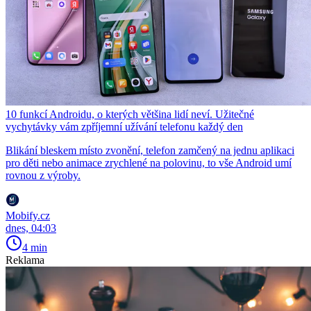
10 funkcí Androidu, o kterých většina lidí neví. Užitečné
vychytávky vám zpříjemní užívání telefonu každý den
Blikání bleskem místo zvonění, telefon zamčený na jednu aplikaci
pro děti nebo animace zrychlené na polovinu, to vše Android umí
rovnou z výroby.
Mobify.cz
dnes, 04:03
4 min
Reklama