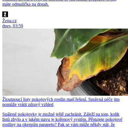
máte odmalička na dosah.
Žena.cz
dnes, 03:59
Žloutnoucí listy pokojových rostlin mají řešení. Správná péče jim
pomůže vrátit zdravý vzhled
Spálené pokojovky je možné ještě zachránit. Záleží na tom, kolik
listů zbylo a v jakém stavu je kořenový systém. Pěstujete pokojové
rostliny na okenním parapetu? Pak se vám může někdy stát, že