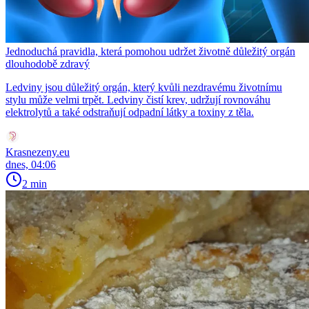
Jednoduchá pravidla, která pomohou udržet životně důležitý orgán
dlouhodobě zdravý
Ledviny jsou důležitý orgán, který kvůli nezdravému životnímu
stylu může velmi trpět. Ledviny čistí krev, udržují rovnováhu
elektrolytů a také odstraňují odpadní látky a toxiny z těla.
Krasnezeny.eu
dnes, 04:06
2 min