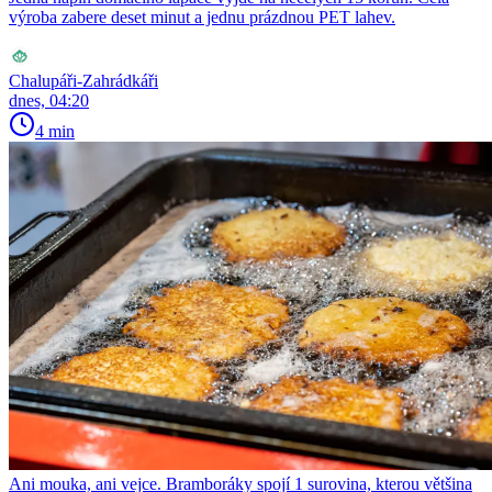
výroba zabere deset minut a jednu prázdnou PET lahev.
Chalupáři-Zahrádkáři
dnes, 04:20
4 min
Ani mouka, ani vejce. Bramboráky spojí 1 surovina, kterou většina