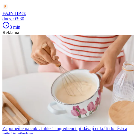
FAJNTIP.cz
dnes, 03:30
3 min
Reklama
Zapomeňte na cukr: tuhle 1 ingredienci přidávají cukráři do těsta a
mění to všechno