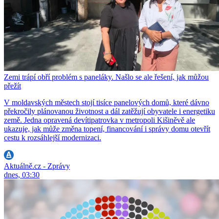
Zemi trápí obří problém s paneláky. Našlo se ale řešení, jak můžou
přežít
V moldavských městech stojí tisíce panelových domů, které dávno
překročily plánovanou životnost a dál zatěžují obyvatele i energetiku
země. Jedna opravená devítipatrovka v metropoli Kišiněvě ale
ukazuje, jak může změna topení, financování i správy domu otevřít
cestu k rozsáhlejší modernizaci.
Aktuálně.cz - Zprávy
dnes, 03:30