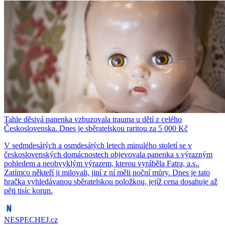
Tahle děsivá panenka vzbuzovala trauma u dětí z celého
Československa. Dnes je sběratelskou raritou za 5 000 Kč
V sedmdesátých a osmdesátých letech minulého století se v
československých domácnostech objevovala panenka s výrazným
pohledem a neobvyklým výrazem, kterou vyráběla Fatra, a.s..
Zatímco někteří ji milovali, jiní z ní měli noční můry. Dnes je tato
hračka vyhledávanou sběratelskou položkou, jejíž cena dosahuje až
pěti tisíc korun.
NESPECHEJ.cz