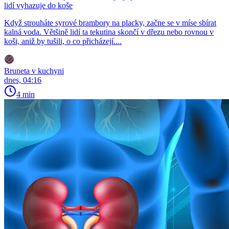
lidí vyhazuje do koše
Když strouháte syrové brambory na placky, začne se v míse sbírat
kalná voda. Většině lidí ta tekutina skončí v dřezu nebo rovnou v
koši, aniž by tušili, o co přicházejí....
Bruneta v kuchyni
dnes, 04:16
4 min