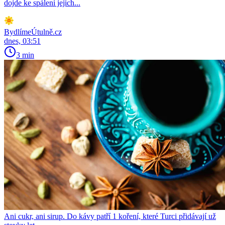
dojde ke spálení jejich...
BydlímeÚtulně.cz
dnes, 03:51
3 min
Ani cukr, ani sirup. Do kávy patří 1 koření, které Turci přidávají už