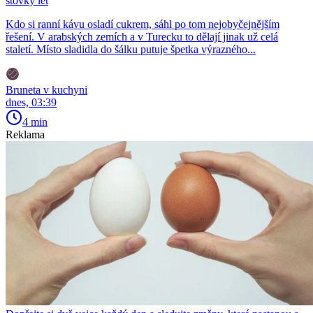
stovky let
Kdo si ranní kávu osladí cukrem, sáhl po tom nejobyčejnějším
řešení. V arabských zemích a v Turecku to dělají jinak už celá
staletí. Místo sladidla do šálku putuje špetka výrazného...
Bruneta v kuchyni
dnes, 03:39
4 min
Reklama