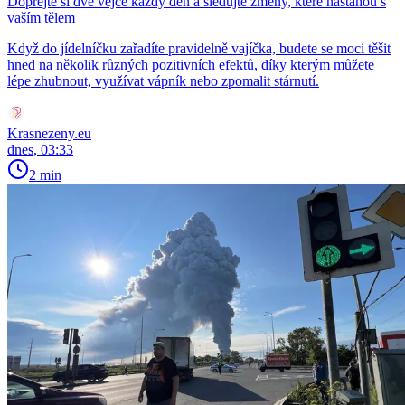
Dopřejte si dvě vejce každý den a sledujte změny, které nastanou s
vaším tělem
Když do jídelníčku zařadíte pravidelně vajíčka, budete se moci těšit
hned na několik různých pozitivních efektů, díky kterým můžete
lépe zhubnout, využívat vápník nebo zpomalit stárnutí.
Krasnezeny.eu
dnes, 03:33
2 min