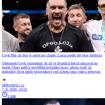
Usyk říká, že box je sport pro chudé. Luxus podle něj bere motivaci
Oleksandr Usyk vzpomínal, že už ve dvanácti letech pracoval na
farmě. Dnes patří k největším hvězdám boxu, přesto tvrdí, že
pohodlný život může bojovníkovi vzít ochotu ráno vstát a trénovat.
MMAMAG.cz
7. 8. 2026, 23:22
2 min