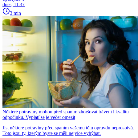
dnes, 11:37
3 min
Některé potraviny mohou před spaním zhoršovat trávení i kvalitu
odpočinku. Vyplatí se je večer omezit
Jíst některé potraviny před spaním vašemu tělu opravdu neprospívá.
Toto jsou ty, kterým byste se měli nejvíce vyhýbat.