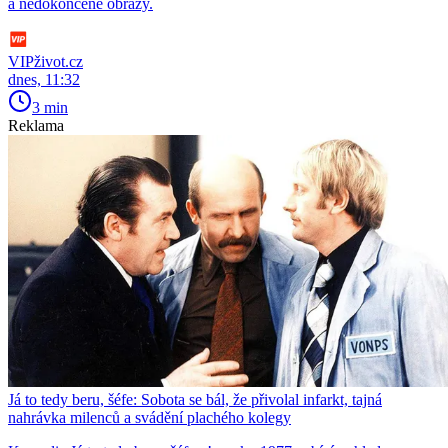
a nedokončené obrazy.
VIPživot.cz
dnes, 11:32
3 min
Reklama
Já to tedy beru, šéfe: Sobota se bál, že přivolal infarkt, tajná
nahrávka milenců a svádění plachého kolegy