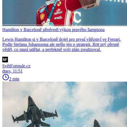
Hamilton v Barceloně předvedl výkon pravého šampiona
Lewis Hamilton si v Barceloně dojel pro první vítězství ve Ferrari.
Podle Stefana Johanssona ale nešlo jen o strategii. Brit prý přesně
věděl, co musí udělat, a perfektně svůj plán zrealizoval.
SvětFormule.cz
dnes, 11:51
2 min