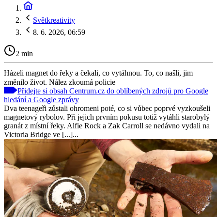
Světkreativity
8. 6. 2026, 06:59
2 min
Házeli magnet do řeky a čekali, co vytáhnou. To, co našli, jim
změnilo život. Nález zkoumá policie
Přidejte si obsah Centrum.cz do oblíbených zdrojů pro Google
hledání a Google zprávy
Dva teenageři zůstali ohromeni poté, co si vůbec poprvé vyzkoušeli
magnetový rybolov. Při jejich prvním pokusu totiž vytáhli starobylý
granát z místní řeky. Alfie Rock a Zak Carroll se nedávno vydali na
Victoria Bridge ve [...]...