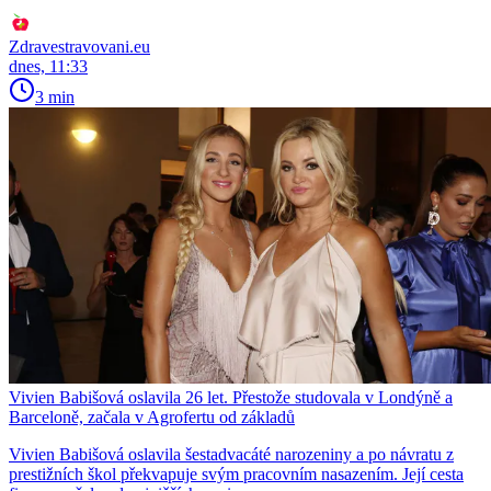
Zdravestravovani.eu
dnes, 11:33
3 min
Vivien Babišová oslavila 26 let. Přestože studovala v Londýně a
Barceloně, začala v Agrofertu od základů
Vivien Babišová oslavila šestadvacáté narozeniny a po návratu z
prestižních škol překvapuje svým pracovním nasazením. Její cesta