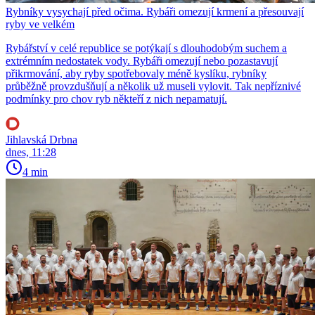
Rybníky vysychají před očima. Rybáři omezují krmení a přesouvají
ryby ve velkém
Rybářství v celé republice se potýkají s dlouhodobým suchem a
extrémním nedostatek vody. Rybáři omezují nebo pozastavují
přikrmování, aby ryby spotřebovaly méně kyslíku, rybníky
průběžně provzdušňují a několik už museli vylovit. Tak nepříznivé
podmínky pro chov ryb někteří z nich nepamatují.
Jihlavská Drbna
dnes, 11:28
4 min