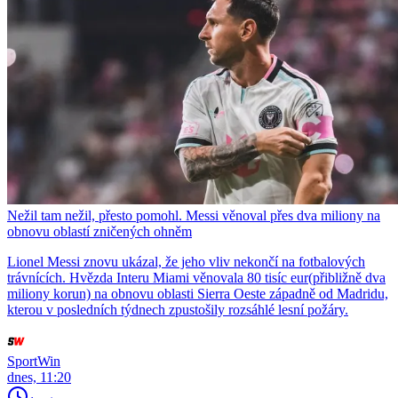
Nežil tam nežil, přesto pomohl. Messi věnoval přes dva miliony na
obnovu oblastí zničených ohněm
Lionel Messi znovu ukázal, že jeho vliv nekončí na fotbalových
trávnících. Hvězda Interu Miami věnovala 80 tisíc eur(přibližně dva
miliony korun) na obnovu oblasti Sierra Oeste západně od Madridu,
kterou v posledních týdnech zpustošily rozsáhlé lesní požáry.
SportWin
dnes, 11:20