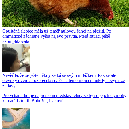
Opuštěná slepice měla už téměř nulovou šanci na přežití. Po
dramatické záchraně vyšla najevo pravda, která situaci ještě
zkomplikovala
Nevěřila, že se ještě někdy setká se svým miláčkem. Pak se ale
otevřely dveře a rozbrečela se. Žena tento moment nikdy nevymaže
z hlavy
Pro většinu lidí je naprosto nepředstavitelné, že by se jejich čtyřnohý
kamarád ztratil. Bohužel, i takové...