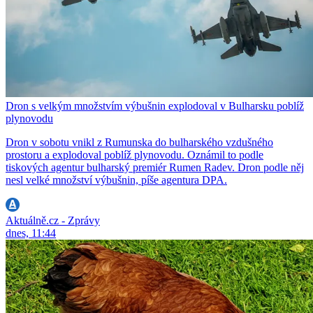
Dron s velkým množstvím výbušnin explodoval v Bulharsku poblíž
plynovodu
Dron v sobotu vnikl z Rumunska do bulharského vzdušného
prostoru a explodoval poblíž plynovodu. Oznámil to podle
tiskových agentur bulharský premiér Rumen Radev. Dron podle něj
nesl velké množství výbušnin, píše agentura DPA.
Aktuálně.cz - Zprávy
dnes, 11:44