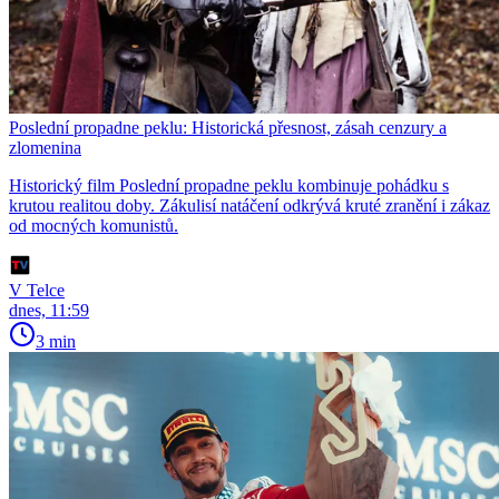
Poslední propadne peklu: Historická přesnost, zásah cenzury a
zlomenina
Historický film Poslední propadne peklu kombinuje pohádku s
krutou realitou doby. Zákulisí natáčení odkrývá kruté zranění i zákaz
od mocných komunistů.
V Telce
dnes, 11:59
3 min