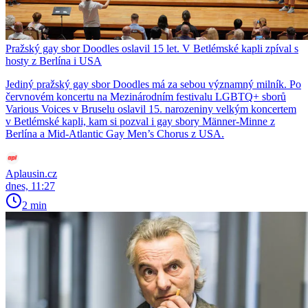
Pražský gay sbor Doodles oslavil 15 let. V Betlémské kapli zpíval s
hosty z Berlína i USA
Jediný pražský gay sbor Doodles má za sebou významný milník. Po
červnovém koncertu na Mezinárodním festivalu LGBTQ+ sborů
Various Voices v Bruselu oslavil 15. narozeniny velkým koncertem
v Betlémské kapli, kam si pozval i gay sbory Männer-Minne z
Berlína a Mid-Atlantic Gay Men’s Chorus z USA.
Aplausin.cz
dnes, 11:27
2 min