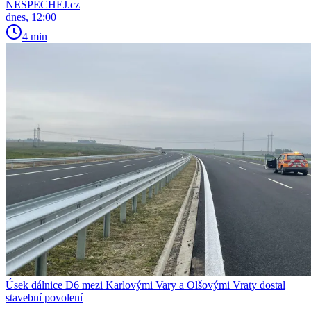
NESPECHEJ.cz
dnes, 12:00
4 min
Úsek dálnice D6 mezi Karlovými Vary a Olšovými Vraty dostal
stavební povolení