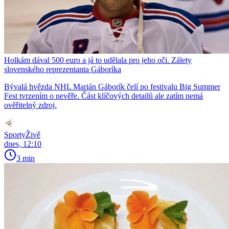
Holkám dával 500 euro a já to udělala pro jeho oči. Zálety
slovenského reprezentanta Gáboríka
Bývalá hvězda NHL Marián Gáborík čelí po festivalu Big Summer
Fest tvrzením o nevěře. Část klíčových detailů ale zatím nemá
ověřitelný zdroj.
SportyŽivě
dnes, 12:10
3 min