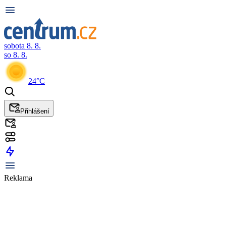
sobota 8. 8.
so 8. 8.
24°C
Přihlášení
Reklama