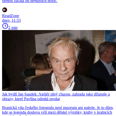
firmou začala od nejnižších pozic.
ReadZone
dnes, 11:33
2 min
Jak bydlí Jan Saudek: Ateliér plný chaosu, zahrada jako džungle a
obrazy, které Pavlína odmítá prodat
Branická vila českého fotografa není muzeum ani galerie. Je to dům,
kde se legenda doslova vrší mezi dětské výrobky, knihy v krabicích