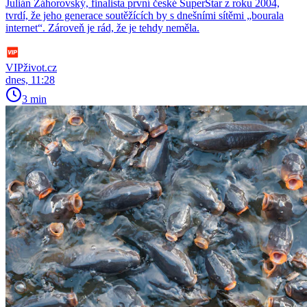
Julián Záhorovský, finalista první české SuperStar z roku 2004,
tvrdí, že jeho generace soutěžících by s dnešními sítěmi „bourala
internet“. Zároveň je rád, že je tehdy neměla.
VIPživot.cz
dnes, 11:28
3 min