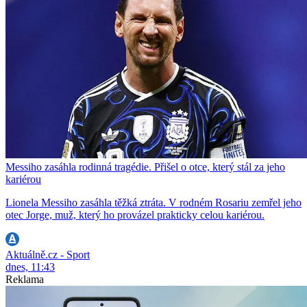
Messiho zasáhla rodinná tragédie. Přišel o otce, který stál za jeho
kariérou
Lionela Messiho zasáhla těžká ztráta. V rodném Rosariu zemřel jeho
otec Jorge, muž, který ho provázel prakticky celou kariérou.
Aktuálně.cz - Sport
dnes, 11:43
Reklama