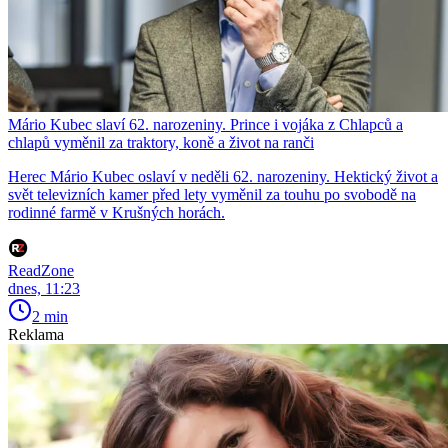
Mário Kubec slaví 62. narozeniny. Prince i vojáka z Chlapců a
chlapů vyměnil za traktory, koně a život na ranči
Herec Mário Kubec oslaví v neděli 62. narozeniny. Hektický život a
svět televizních kamer před lety vyměnil za touhu po svobodě na
rodinné farmě v Krušných horách.
ReadZone
dnes, 11:23
2 min
Reklama