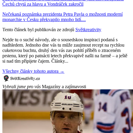
Čechů chytá za hlavu a Vondráček zakročil
Nečekaná poznámka prezidenta Petra Pavla o možnosti moderní
monarchie v Česku překvapilo mnoho lidí....
Tento článek byl publikován ze zdrojů
Světkreativity
Nejde tu o suché návody, ale o sousedskou inspiraci podaná s
nadhledem. Jednoho dne vás tu může zaujmout recept na rychlou
cuketovou buchtu, druhý den vás zas pohltí příběh o ztraceném
prstenu, který po patnácti letech překvapivě našli na farmě – a ještě
si nad tím připijete čajem. Články...
Všechny články tohoto autora →
Vybrali jsme pro vás
Magazíny a zajímavosti