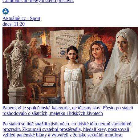
Columbus do newyorského přístavu.
Aktuálně.cz - Sport
dnes, 11:20
Panenství je společenská kategorie, ne tělesný stav. Přesto po staletí
rozhodovalo o sňatcích, majetku i lidských životech
Po staletí se lidé snažili zjistit něco, co lidské tělo neumí spolehlivě
prozradit. Zkoumali svatební prostěradla, hledali krev, posuzovali
vzhled panenské blány a vytvářeli z ženské sexuální minulosti