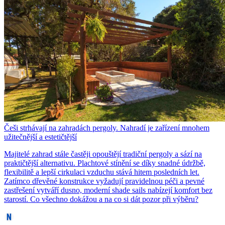
Češi strhávají na zahradách pergoly. Nahradí je zařízení mnohem
užitečnější a estetičtější
Majitelé zahrad stále častěji opouštějí tradiční pergoly a sází na
praktičtější alternativu. Plachtové stínění se díky snadné údržbě,
flexibilitě a lepší cirkulaci vzduchu stává hitem posledních let.
Zatímco dřevěné konstrukce vyžadují pravidelnou péči a pevné
zastřešení vytváří dusno, moderní shade sails nabízejí komfort bez
starostí. Co všechno dokážou a na co si dát pozor při výběru?