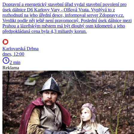
Dopravní a energetický stavební úřad vydal stavební povolení pro
úsek dálnice D6 Karlovy Vary - Olšová Vrata. Vyplývá to z
rozhodnutí na jeho úřední desce, informoval server Zdopravy.cz.
Verdikt podle něj ještě není pravomocný. Poslední úsek dálnice mezi
Prahou a lázeňským městem má být dlouhý osm kilometrů a jeho
předpokládaná cena byla 4,3 miliardy korun.
Karlovarská Drbna
dnes, 12:00
2 min
Reklama