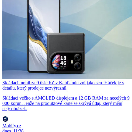
Skládací mobil za 9 tisíc Kč v Kauflandu zní jako sen. Háček je v
detailu, který prodejce nezvýraznil
Skládací véčko s AMOLED displejem a 12 GB RAM za necelých 9
000 korun. Jenže na produktové kartě se skrývá údaj, který mění
celý obrázek.
Mobify.cz
dnes, 11:38