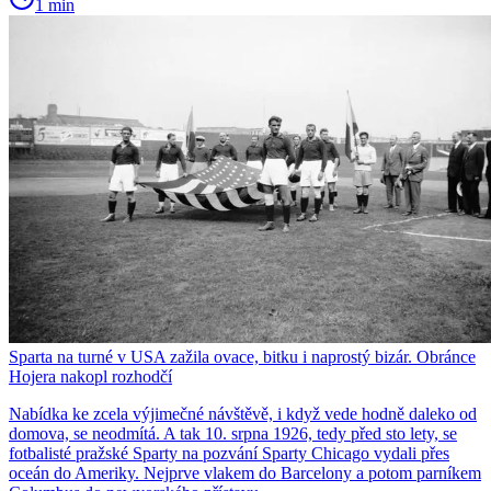
1 min
Sparta na turné v USA zažila ovace, bitku i naprostý bizár. Obránce
Hojera nakopl rozhodčí
Nabídka ke zcela výjimečné návštěvě, i když vede hodně daleko od
domova, se neodmítá. A tak 10. srpna 1926, tedy před sto lety, se
fotbalisté pražské Sparty na pozvání Sparty Chicago vydali přes
oceán do Ameriky. Nejprve vlakem do Barcelony a potom parníkem