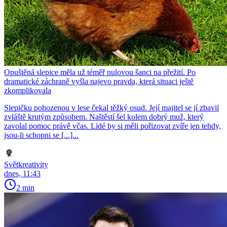
Opuštěná slepice měla už téměř nulovou šanci na přežití. Po
dramatické záchraně vyšla najevo pravda, která situaci ještě
zkomplikovala
Slepičku pohozenou v lese čekal těžký osud. Její majitel se jí zbavil
zvláště krutým způsobem. Naštěstí šel kolem dobrý muž, který
zavolal pomoc právě včas. Lidé by si měli pořizovat zvíře jen tehdy,
jsou-li schopni se [...]...
Světkreativity
dnes, 11:43
2 min