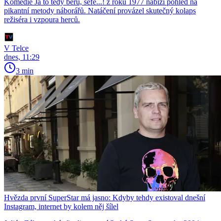
Komedie Já to tedy beru, šéfe...! z roku 1977 nabízí pohled na
pikantní metody náborářů. Natáčení provázel skutečný kolaps
režiséra i vzpoura herců.
V Telce
dnes, 11:29
3 min
Hvězda první SuperStar má jasno: Kdyby tehdy existoval dnešní
Instagram, internet by kolem něj šílel