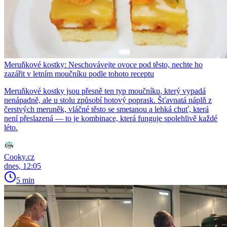
Meruňkové kostky: Neschovávejte ovoce pod těsto, nechte ho
zazářit v letním moučníku podle tohoto receptu
Meruňkové kostky jsou přesně ten typ moučníku, který vypadá
nenápadně, ale u stolu způsobí hotový poprask. Šťavnatá náplň z
čerstvých meruněk, vláčné těsto se smetanou a lehká chuť, která
není přeslazená — to je kombinace, která funguje spolehlivě každé
léto.
Cooky.cz
dnes, 12:05
5 min