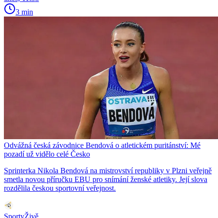
3 min
Odvážná česká závodnice Bendová o atletickém puritánství: Mé
pozadí už vidělo celé Česko
Sprinterka Nikola Bendová na mistrovství republiky v Plzni veřejně
smetla novou příručku EBU pro snímání ženské atletiky. Její slova
rozdělila českou sportovní veřejnost.
SportyŽivě