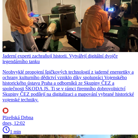
Jaderní experti zachraňují historii. Vytvářejí digitální dvojče
legendárního tanku
Neobvyklé propojení špičkových technologií z jaderné energetiky a
ochrany kulturního dědictví vzniklo díky spolupráci Vojenského
historického ústavu Praha a odborníků ze Skupiny ČEZ a
společnosti ŠKODA JS. Ti se v rámci firemního dobrovolnictví
Skupiny ČEZ podílejí na digitalizaci a mapování vybrané historické
vojenské techniky.
Plzeňská Drbna
dnes, 12:02
1 min