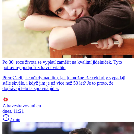
Po 30. roce života se vyplatí zaměřit na kvalitní jídelníček. Tyto
potraviny podpoří zdraví i vitalitu
Přemýšleli jste někdy nad tím, jak je možné, že celebrity vypadají
stále skvěle, i když jim je už více než 50 let? Je to proto, že
dopřávají tělu ta správná jídla.
Zdravestravovani.eu
dnes, 11:21
2 min