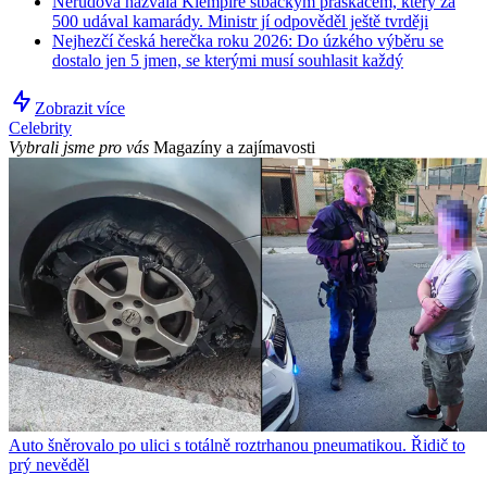
Nerudová nazvala Klempíře stbáckým práskačem, který za
500 udával kamarády. Ministr jí odpověděl ještě tvrději
Nejhezčí česká herečka roku 2026: Do úzkého výběru se
dostalo jen 5 jmen, se kterými musí souhlasit každý
Zobrazit více
Celebrity
Vybrali jsme pro vás
Magazíny a zajímavosti
Auto šněrovalo po ulici s totálně roztrhanou pneumatikou. Řidič to
prý nevěděl