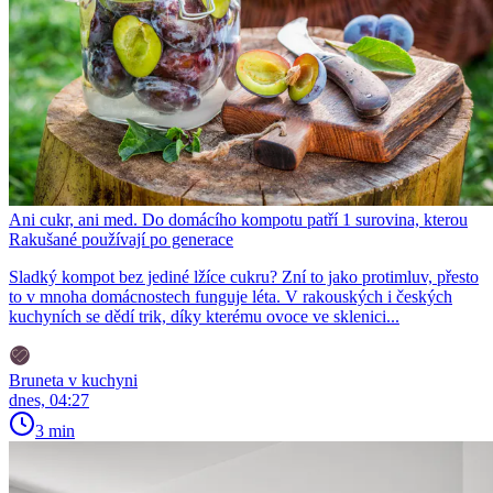
Ani cukr, ani med. Do domácího kompotu patří 1 surovina, kterou
Rakušané používají po generace
Sladký kompot bez jediné lžíce cukru? Zní to jako protimluv, přesto
to v mnoha domácnostech funguje léta. V rakouských i českých
kuchyních se dědí trik, díky kterému ovoce ve sklenici...
Bruneta v kuchyni
dnes, 04:27
3 min