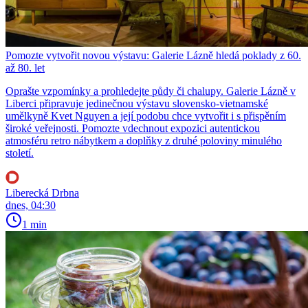
Pomozte vytvořit novou výstavu: Galerie Lázně hledá poklady z 60.
až 80. let
Oprašte vzpomínky a prohledejte půdy či chalupy. Galerie Lázně v
Liberci připravuje jedinečnou výstavu slovensko-vietnamské
umělkyně Kvet Nguyen a její podobu chce vytvořit i s přispěním
široké veřejnosti. Pomozte vdechnout expozici autentickou
atmosféru retro nábytkem a doplňky z druhé poloviny minulého
století.
Liberecká Drbna
dnes, 04:30
1 min