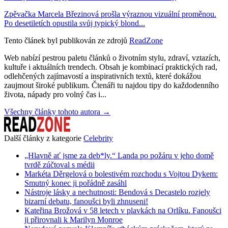
Zpěvačka Marcela Březinová prošla výraznou vizuální proměnou.
Po desetiletích opustila svůj typický blond...
Tento článek byl publikován ze zdrojů
ReadZone
Web nabízí pestrou paletu článků o životním stylu, zdraví, vztazích,
kultuře i aktuálních trendech. Obsah je kombinací praktických rad,
odlehčených zajímavostí a inspirativních textů, které dokážou
zaujmout široké publikum. Čtenáři tu najdou tipy do každodenního
života, nápady pro volný čas i...
Všechny články tohoto autora →
Další články z kategorie
Celebrity
„Hlavně ať jsme za deb*ly.“ Landa po požáru v jeho domě
tvrdě zúčtoval s médii
Markéta Děrgelová o bolestivém rozchodu s Vojtou Dykem:
Smutný konec ji pořádně zasáhl
Nástroje lásky a nechutnosti: Bendová s Decastelo rozjely
bizarní debatu, fanoušci byli zhnuseni!
Kateřina Brožová v 58 letech v plavkách na Orlíku. Fanoušci
ji přirovnali k Marilyn Monroe