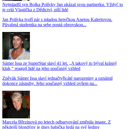
Nejmladší syn Bolka Polívky Jan ukázal svou partnerku. Vždyť to
je celá Vlastička z Dědictví, píší lidé
Jan Polívka tvoří pár s mladou herečkou Anetou Kalertovou.
Půvabná studentka na sebe poutá obrovskou...
Sámer Issa ze SuperStar slaví 41 let. „A takový to býval krásný
kluk,“ reagují lidé na jeho současný vzhled
Zpěvák Sámer Issa slaví jednačtyřicáté narozeniny a oznámil
dokonce zásnuby. Jeho současný vzhled ovšem na...
Marcela Březinová po letech odbarvování změnila image. Z
někdejší blondýny je dnes babička hrdá na své šediny