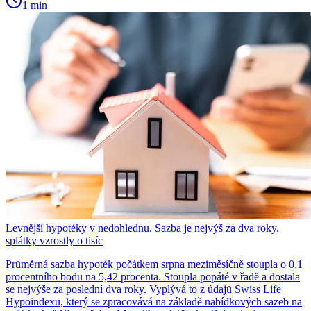
1 min
Levnější hypotéky v nedohlednu. Sazba je nejvýš za dva roky,
splátky vzrostly o tisíc
Průměrná sazba hypoték počátkem srpna meziměsíčně stoupla o 0,1
procentního bodu na 5,42 procenta. Stoupla popáté v řadě a dostala
se nejvýše za poslední dva roky. Vyplývá to z údajů Swiss Life
Hypoindexu, který se zpracovává na základě nabídkových sazeb na