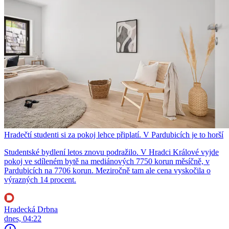
Hradečtí studenti si za pokoj lehce připlatí. V Pardubicích je to horší
Studentské bydlení letos znovu podražilo. V Hradci Králové vyjde
pokoj ve sdíleném bytě na mediánových 7750 korun měsíčně, v
Pardubicích na 7706 korun. Meziročně tam ale cena vyskočila o
výrazných 14 procent.
Hradecká Drbna
dnes, 04:22