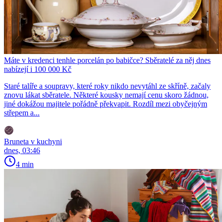
Máte v kredenci tenhle porcelán po babičce? Sběratelé za něj dnes
nabízejí i 100 000 Kč
Staré talíře a soupravy, které roky nikdo nevytáhl ze skříně, začaly
znovu lákat sběratele. Některé kousky nemají cenu skoro žádnou,
jiné dokážou majitele pořádně překvapit. Rozdíl mezi obyčejným
střepem a...
Bruneta v kuchyni
dnes, 03:46
4 min