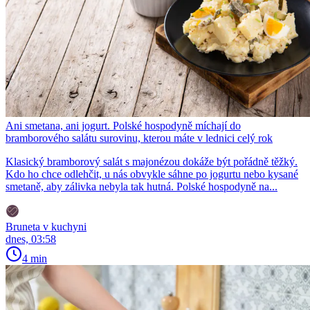
Ani smetana, ani jogurt. Polské hospodyně míchají do
bramborového salátu surovinu, kterou máte v lednici celý rok
Klasický bramborový salát s majonézou dokáže být pořádně těžký.
Kdo ho chce odlehčit, u nás obvykle sáhne po jogurtu nebo kysané
smetaně, aby zálivka nebyla tak hutná. Polské hospodyně na...
Bruneta v kuchyni
dnes, 03:58
4 min