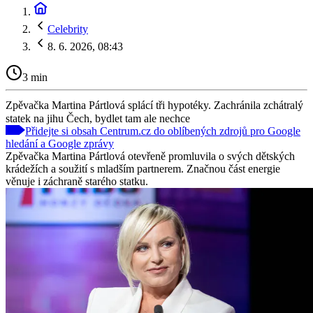
Celebrity
8. 6. 2026, 08:43
3 min
Zpěvačka Martina Pártlová splácí tři hypotéky. Zachránila zchátralý
statek na jihu Čech, bydlet tam ale nechce
Přidejte si obsah Centrum.cz do oblíbených zdrojů pro Google
hledání a Google zprávy
Zpěvačka Martina Pártlová otevřeně promluvila o svých dětských
krádežích a soužití s mladším partnerem. Značnou část energie
věnuje i záchraně starého statku.