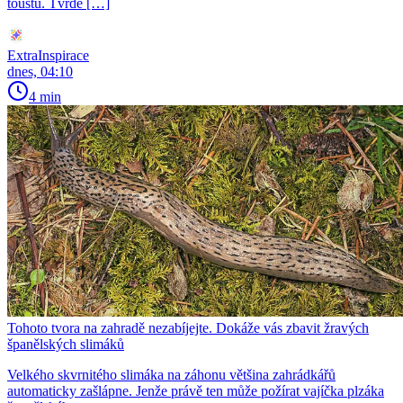
toustu. Tvrdé […]
ExtraInspirace
dnes, 04:10
4 min
Tohoto tvora na zahradě nezabíjejte. Dokáže vás zbavit žravých
španělských slimáků
Velkého skvrnitého slimáka na záhonu většina zahrádkářů
automaticky zašlápne. Jenže právě ten může požírat vajíčka plzáka