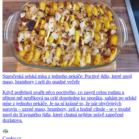
Staročeská selská mísa z jednoho pekáče: Poctivé jídlo, které spojí
maso, brambory i zelí do snadné večeře
Když potřebuji uvařit něco poctivého, co zasytí celou rodinu a
přitom mě nepřiková na celé dopoledne ke sporáku, sahám po selské
míse z jednoho pekáče. Je na ní krásné to, že pár obyčejných
surovin – uzené maso, brambory, zelí a hodně cibule - se v troubě
spojí do šťavnatého jídla, které chutná nejlépe právě zapečené
dozlatova.
Cooky.cz