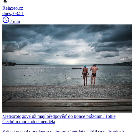
Relaxeo.cz
dnes, 03:51
2 min
Meteorologové už mají předpověď do konce prázdnin. Tohle
Čechům moc radost neudělá
Kdo si nechal dovolenou na úplný závěr léta a těšil se na tropické