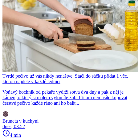
Tvrdé pečivo už vás nikdy nenaštve. Stačí do sáčku přidat 1 věc,
kterou najdete v každé lednici
Voňavý bochník od pekaře vydrží sotva dva dny a pak z něj je
kámen, o který si málem vylomíte zub. Přitom nemusíte kupovat
čerstvé pečivo každé ráno ani ho balit...
Bruneta v kuchyni
dnes, 03:52
4 min