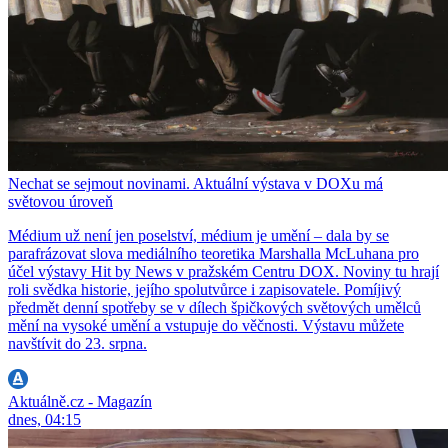
Nechat se sejmout novinami. Aktuální výstava v DOXu má
světovou úroveň
Médium už není jen poselství, médium je umění – dala by se
parafrázovat slova mediálního teoretika Marshalla McLuhana pro
účel výstavy Hit by News v pražském Centru DOX. Noviny tu hrají
roli svědka historie, jejího spolutvůrce i zapisovatele. Pomíjivý
předmět denní spotřeby se v dílech špičkových světových umělců
mění na vysoké umění a vstupuje do věčnosti. Výstavu můžete
navštívit do 23. srpna.
Aktuálně.cz - Magazín
dnes, 04:15