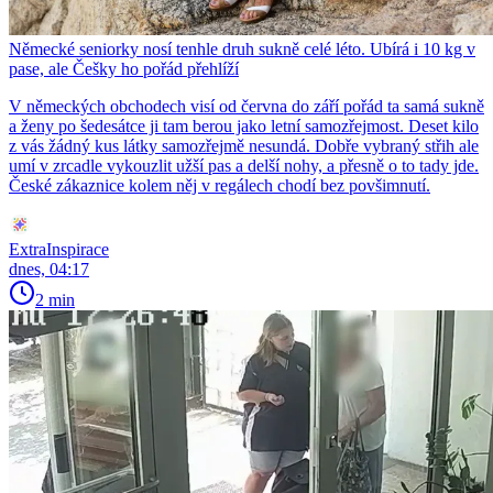
Německé seniorky nosí tenhle druh sukně celé léto. Ubírá i 10 kg v
pase, ale Češky ho pořád přehlíží
V německých obchodech visí od června do září pořád ta samá sukně
a ženy po šedesátce ji tam berou jako letní samozřejmost. Deset kilo
z vás žádný kus látky samozřejmě nesundá. Dobře vybraný střih ale
umí v zrcadle vykouzlit užší pas a delší nohy, a přesně o to tady jde.
České zákaznice kolem něj v regálech chodí bez povšimnutí.
ExtraInspirace
dnes, 04:17
2 min