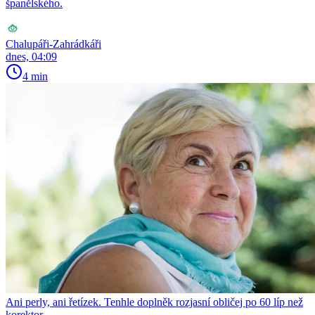
španělského.
Chalupáři-Zahrádkáři
dnes, 04:09
4 min
Ani perly, ani řetízek. Tenhle doplněk rozjasní obličej po 60 líp než
korektor