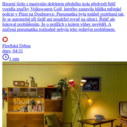
Bizarní jízdu s masivním defektem předního kola předvedl řidič
vozidla značky Volkswagen Golf, kterého zastavila hlídka městské
policie v Plzni na Doubravce. Pneumatika byla totálně roztrhaná tak,
že se automobil při jízdě ani neudržel rovně na silnici. Řidič ale
šokoval prohlášením, že o potížích s kolem vůbec nevěděl. A
zničená pneumatika rozhodně nebyla jeho jediným problémem.
Plzeňská Drbna
dnes, 04:31
1 min