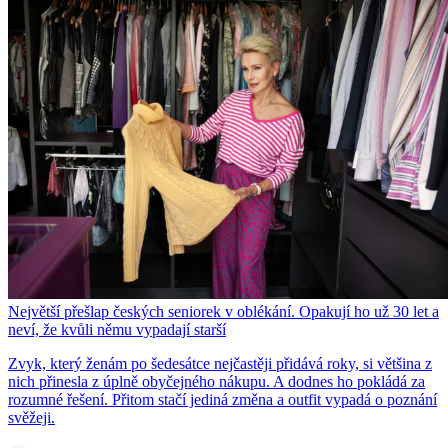
Největší přešlap českých seniorek v oblékání. Opakují ho už 30 let a
neví, že kvůli němu vypadají starší
Zvyk, který ženám po šedesátce nejčastěji přidává roky, si většina z
nich přinesla z úplně obyčejného nákupu. A dodnes ho pokládá za
rozumné řešení. Přitom stačí jediná změna a outfit vypadá o poznání
svěžeji.