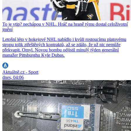
To je vtip? nechápou v NHL. Hráč na hraně týmu dostal celoživotní
jmění
Letošní léto v hokejové NHL nabídlo i kvůli rostoucímu platovému
stropu tolik ztřeštěných kontraktů, až se zdálo, že už nic nemůže
překvapit. Omyl. Novou bombu odjistil minulý týden generální
manažer Pittsburghu Kyle Dubas.
Aktuálně.cz - Sport
dnes, 04:06