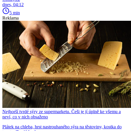
dnes, 04:12
5 min
Reklama
Nejhorší tvrdé sýry ze supermarketu. Češi je jí úplně ke všemu a
neví, co v nich obsaženo
Plátek na chleba, hrst nastrouhaného sýra na těstoviny, kostka do