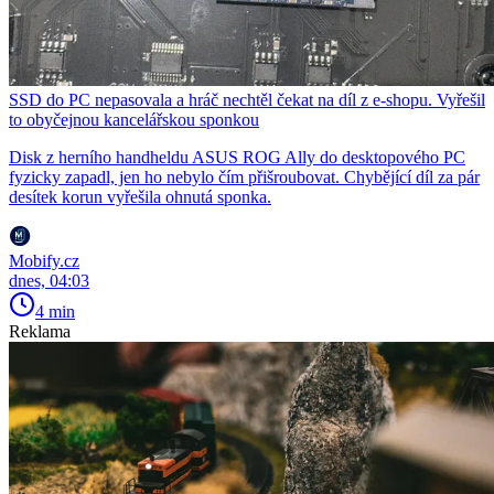
SSD do PC nepasovala a hráč nechtěl čekat na díl z e-shopu. Vyřešil
to obyčejnou kancelářskou sponkou
Disk z herního handheldu ASUS ROG Ally do desktopového PC
fyzicky zapadl, jen ho nebylo čím přišroubovat. Chybějící díl za pár
desítek korun vyřešila ohnutá sponka.
Mobify.cz
dnes, 04:03
4 min
Reklama