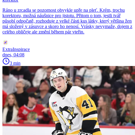
Ráno u zrcadla se pozornost obvykle upře na pleť. Krém, trochu
korektoru, možná náušnice pro jistotu. Přitom o tom, jestli tvář
působí odpočatě, rozhoduje z velké části kus látky, který většina žen
má složený v zásuvce a skoro ho nenosí. Vrásky nevymaže, dojem z
celého obličeje ale změní během pár vteřin.
ExtraInspirace
dnes, 04:08
3 min