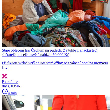
Staré oblečení leží Čechům na půdách. Za tuhle 1 značku teď
sběratelé po celém světě nabízí i 50 000 Kč
Při úklidu skříně většina lidí staré džíny bez váhání hodí na hromadu
[…]
Extrafit.cz
dnes, 03:46
4 min