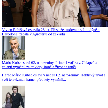
Vivien Babišová oslavila 26 let. Přestože studovala v Londýně a
Barceloně, začala v Agrofertu od základů
Mário Kubec slaví 62. narozeniny. Prince i vojáka z Chlapců a
chlapů vyměnil za traktory, koně a život na ranči
Herec Mário Kubec oslaví v neděli 62. narozeniny. Hektický život a
svět televizních kamer před lety vyměnil...