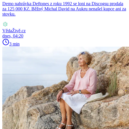
Demo nahrávka Deftones z roku 1992 se loni na Discogsu prodala
za 125 000 Kč. Běžný Michal David na Aukru nenašel kupce ani za
stovku.
VědaŽivě.cz
dnes, 04:20
3 min