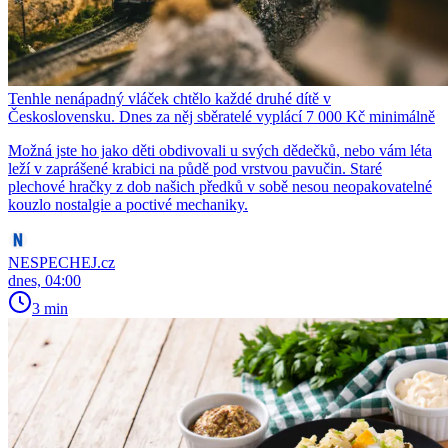
Tenhle nenápadný vláček chtělo každé druhé dítě v
Československu. Dnes za něj sběratelé vyplácí 7 000 Kč minimálně
Možná jste ho jako děti obdivovali u svých dědečků, nebo vám léta
leží v zaprášené krabici na půdě pod vrstvou pavučin. Staré
plechové hračky z dob našich předků v sobě nesou neopakovatelné
kouzlo nostalgie a poctivé mechaniky.
NESPECHEJ.cz
dnes, 04:00
3 min