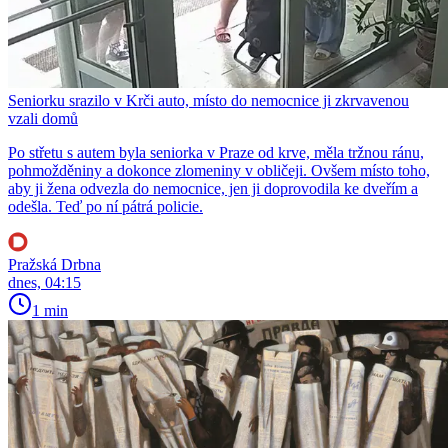
Seniorku srazilo v Krči auto, místo do nemocnice ji zkrvavenou
vzali domů
Po střetu s autem byla seniorka v Praze od krve, měla tržnou ránu,
pohmožděniny a dokonce zlomeniny v obličeji. Ovšem místo toho,
aby ji žena odvezla do nemocnice, jen ji doprovodila ke dveřím a
odešla. Teď po ní pátrá policie.
Pražská Drbna
dnes, 04:15
1 min