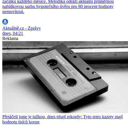
začátku každého měsíce. Metodika odráží aktuální průměrnou
nabídkovou sazbu hypotečního úvěru pro 80 procent hodnoty
nemovitosti.
Aktuálně.cz - Zprávy
dnes, 04:21
Reklama
Přetáčeli jsme je tužkou, dnes trhají rekordy: Tyto retro kazety mají
hodnotu tisíců korun