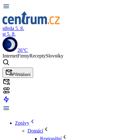
středa 5. 8.
st 5. 8.
26°C
Internet
Firmy
Recepty
Slovníky
Přihlášení
Zprávy
Domácí
Regionální