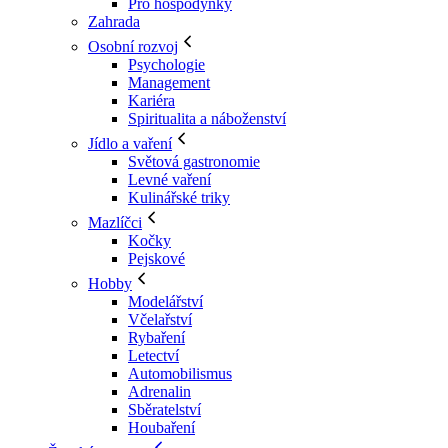
Pro hospodyňky
Zahrada
Osobní rozvoj
Psychologie
Management
Kariéra
Spiritualita a náboženství
Jídlo a vaření
Světová gastronomie
Levné vaření
Kulinářské triky
Mazlíčci
Kočky
Pejskové
Hobby
Modelářství
Včelařství
Rybaření
Letectví
Automobilismus
Adrenalin
Sběratelství
Houbaření