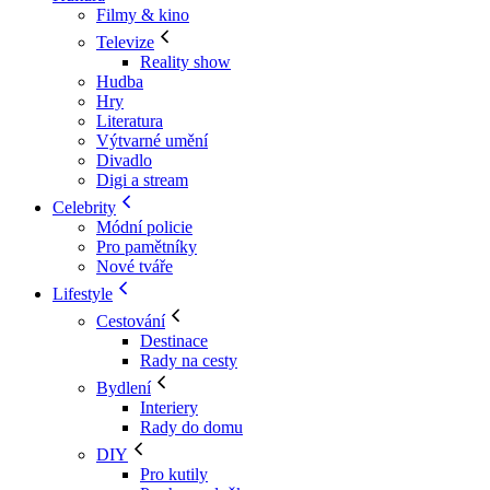
Filmy & kino
Televize
Reality show
Hudba
Hry
Literatura
Výtvarné umění
Divadlo
Digi a stream
Celebrity
Módní policie
Pro pamětníky
Nové tváře
Lifestyle
Cestování
Destinace
Rady na cesty
Bydlení
Interiery
Rady do domu
DIY
Pro kutily