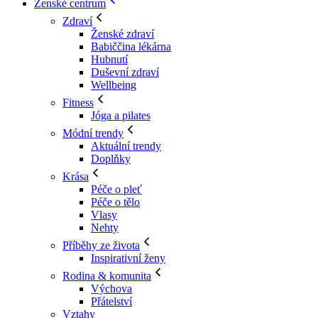
Ženské centrum
Zdraví
Ženské zdraví
Babiččina lékárna
Hubnutí
Duševní zdraví
Wellbeing
Fitness
Jóga a pilates
Módní trendy
Aktuální trendy
Doplňky
Krása
Péče o pleť
Péče o tělo
Vlasy
Nehty
Příběhy ze života
Inspirativní ženy
Rodina & komunita
Výchova
Přátelství
Vztahy