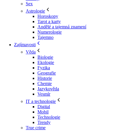
Sex
Astrologie
Horoskopy
Tarot a karty
Andělé a tajemná znamení
Numerologie
Tajemno
Zajímavosti
Věda
Biologie
Ekologie
Fyzika
Geografie
Historie
Chemie
Jazykověda
Vesmír
IT a technologie
Digital
Mobil
Technologie
Trendy
True crime