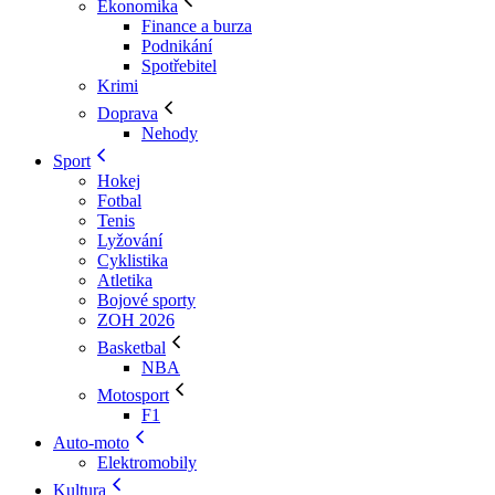
Ekonomika
Finance a burza
Podnikání
Spotřebitel
Krimi
Doprava
Nehody
Sport
Hokej
Fotbal
Tenis
Lyžování
Cyklistika
Atletika
Bojové sporty
ZOH 2026
Basketbal
NBA
Motosport
F1
Auto-moto
Elektromobily
Kultura