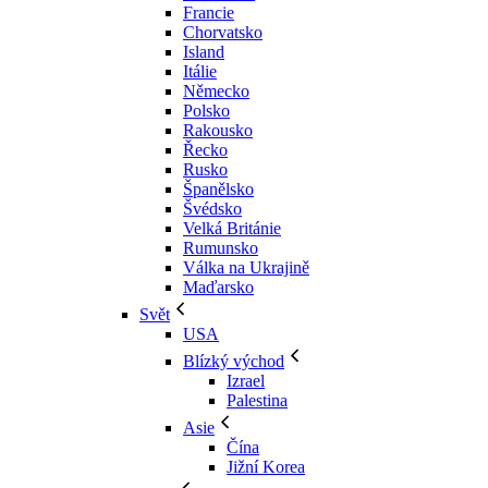
Francie
Chorvatsko
Island
Itálie
Německo
Polsko
Rakousko
Řecko
Rusko
Španělsko
Švédsko
Velká Británie
Rumunsko
Válka na Ukrajině
Maďarsko
Svět
USA
Blízký východ
Izrael
Palestina
Asie
Čína
Jižní Korea