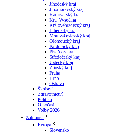
Jihočeský kraj
Jihomoravský kraj
Karlovarský kraj
Kraj Vysočina
Králověhradecký kraj
Liberecký kraj
Moravskoslezský kraj
Olomoucký kraj
Pardubický kraj
Plzeňský kraj
Středočeský kraj
Ústecký kraj
Zlínský kraj
Praha
Brno
Ostrava
Školství
Zdravotnictví
Politika
O počasí
Volby 2026
Zahraničí
Evropa
Slovensko