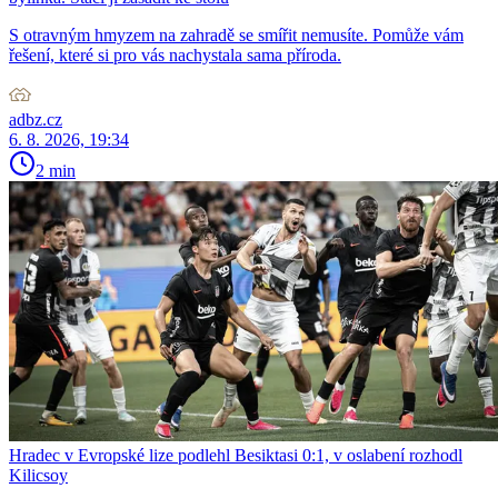
S otravným hmyzem na zahradě se smířit nemusíte. Pomůže vám
řešení, které si pro vás nachystala sama příroda.
adbz.cz
6. 8. 2026, 19:34
2 min
Hradec v Evropské lize podlehl Besiktasi 0:1, v oslabení rozhodl
Kilicsoy