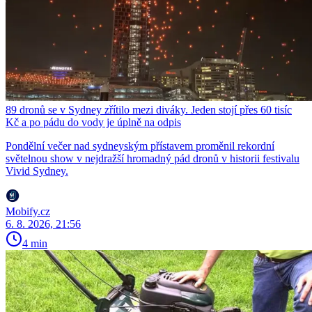
89 dronů se v Sydney zřítilo mezi diváky. Jeden stojí přes 60 tisíc
Kč a po pádu do vody je úplně na odpis
Pondělní večer nad sydneyským přístavem proměnil rekordní
světelnou show v nejdražší hromadný pád dronů v historii festivalu
Vivid Sydney.
Mobify.cz
6. 8. 2026, 21:56
4 min