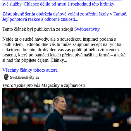
své služby. Chlapce dělilo od smrti 1 rozhodnutí této hrdinky
Zástupkyně šerifa obdržela tísňové volání ze střední školy v Tampě.
Její pohotová reakce a odborné znalosti...
Tento článek byl publikován ze zdrojů
Světkreativity
Nejde tu o suché návody, ale o sousedskou inspiraci podaná s
nadhledem. Jednoho dne vás tu může zaujmout recept na rychlou
cuketovou buchtu, druhý den vás zas pohltí příběh o ztraceném
prstenu, který po patnácti letech překvapivě našli na farmě – a ještě
si nad tím připijete čajem. Články...
Všechny články tohoto autora →
Vybrali jsme pro vás
Magazíny a zajímavosti