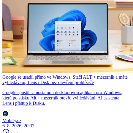
Google se usadil přímo ve Windows. Stačí ALT + mezerník a máte
vyhledávání, Lens i Disk bez otevření prohlížeče
Google spustil samostatnou desktopovou aplikaci pro Windows,
která po stisku Alt + mezerník otevře vyhledávání, AI asistenta,
Lens i přístup k Disku.
Mobify.cz
6. 8. 2026, 20:32