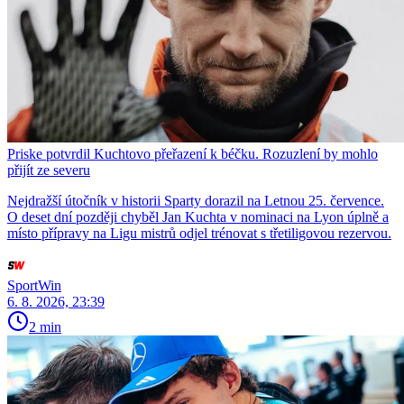
Priske potvrdil Kuchtovo přeřazení k béčku. Rozuzlení by mohlo
přijít ze severu
Nejdražší útočník v historii Sparty dorazil na Letnou 25. července.
O deset dní později chyběl Jan Kuchta v nominaci na Lyon úplně a
místo přípravy na Ligu mistrů odjel trénovat s třetiligovou rezervou.
SportWin
6. 8. 2026, 23:39
2 min