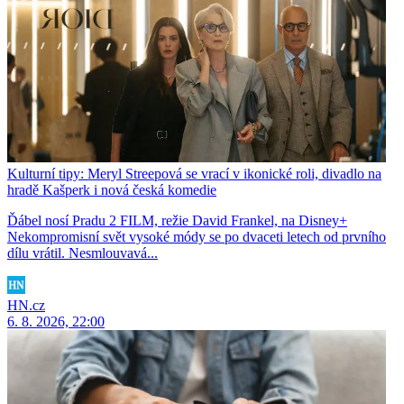
Kulturní tipy: Meryl Streepová se vrací v ikonické roli, divadlo na
hradě Kašperk i nová česká komedie
Ďábel nosí Pradu 2 FILM, režie David Frankel, na Disney+
Nekompromisní svět vysoké módy se po dvaceti letech od prvního
dílu vrátil. Nesmlouvavá...
HN.cz
6. 8. 2026, 22:00