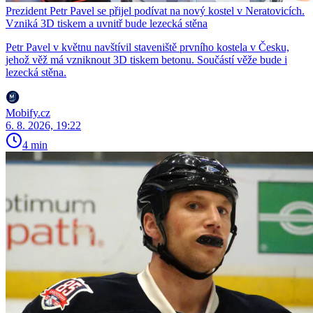
Prezident Petr Pavel se přijel podívat na nový kostel v Neratovicích.
Vzniká 3D tiskem a uvnitř bude lezecká stěna
Petr Pavel v květnu navštívil staveniště prvního kostela v Česku,
jehož věž má vzniknout 3D tiskem betonu. Součástí věže bude i
lezecká stěna.
Mobify.cz
6. 8. 2026, 19:22
4 min