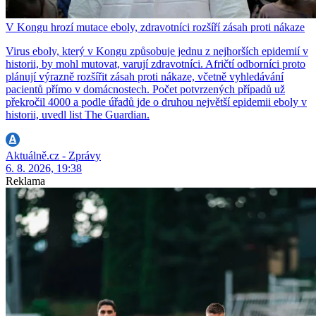
V Kongu hrozí mutace eboly, zdravotníci rozšíří zásah proti nákaze
Virus eboly, který v Kongu způsobuje jednu z nejhorších epidemií v
historii, by mohl mutovat, varují zdravotníci. Afričtí odborníci proto
plánují výrazně rozšířit zásah proti nákaze, včetně vyhledávání
pacientů přímo v domácnostech. Počet potvrzených případů už
překročil 4000 a podle úřadů jde o druhou největší epidemii eboly v
historii, uvedl list The Guardian.
Aktuálně.cz - Zprávy
6. 8. 2026, 19:38
Reklama