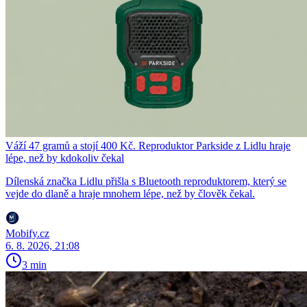
Váží 47 gramů a stojí 400 Kč. Reproduktor Parkside z Lidlu hraje
lépe, než by kdokoliv čekal
Dílenská značka Lidlu přišla s Bluetooth reproduktorem, který se
vejde do dlaně a hraje mnohem lépe, než by člověk čekal.
Mobify.cz
6. 8. 2026, 21:08
3 min