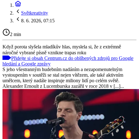
Světkreativity
8. 6. 2026, 07:15
2 min
Když porota slyšela mladíkův hlas, myslela si, že z extrémně
náročné vybrané písně vznikne trapas roku
Přidejte si obsah Centrum.cz do oblíbených zdrojů pro Google
hledání a Google zprávy
S jeho všestranným hudebním nadáním a nezapomenutelným
vystoupením v soutěži se stal nejen vítězem, ale také aktivním
umělcem, který nadále inspiruje miliony lidí po celém světě.
Alexander Ernoult z Lucemburska zazářil v roce 2018 v [...]...