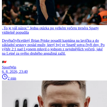
„To je váš názor." Jedna otázka po velkém večeru trenéra Sparty
viditelně popudila
Devětačtyřicetiletý Brian Priske posadil kapitána na lavičku a do
základní sestavy poslal muže, který byl ve Spartě sotva čtyři dny. Po
výhře 2:1 nad Lyonem mluvil o jednom z nejsilnějších večerů, jaké
na Letné za svého druhého angažmá zažil.
SportWin
6. 8. 2026, 23:40
2 min