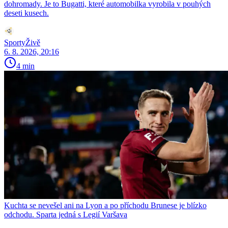
dohromady. Je to Bugatti, které automobilka vyrobila v pouhých
deseti kusech.
SportyŽivě
6. 8. 2026, 20:16
4 min
Kuchta se nevešel ani na Lyon a po příchodu Brunese je blízko
odchodu. Sparta jedná s Legií Varšava