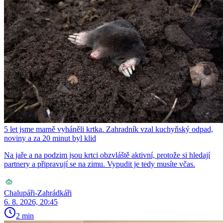
5 let jsme marně vyháněli krtka. Zahradník vzal kuchyňský odpad,
noviny a za 20 minut byl klid
Na jaře a na podzim jsou krtci obzvláště aktivní, protože si hledají
partnery a připravují se na zimu. Vypudit je tedy musíte včas.
Chalupáři-Zahrádkáři
6. 8. 2026, 20:45
2 min