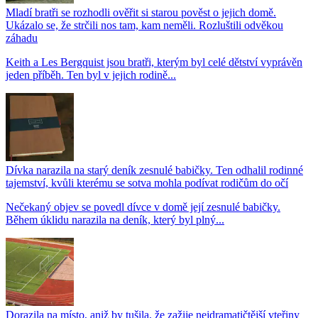
Mladí bratři se rozhodli ověřit si starou pověst o jejich domě.
Ukázalo se, že strčili nos tam, kam neměli. Rozluštili odvěkou
záhadu
Keith a Les Bergquist jsou bratři, kterým byl celé dětství vyprávěn
jeden příběh. Ten byl v jejich rodině...
Dívka narazila na starý deník zesnulé babičky. Ten odhalil rodinné
tajemství, kvůli kterému se sotva mohla podívat rodičům do očí
Nečekaný objev se povedl dívce v domě její zesnulé babičky.
Během úklidu narazila na deník, který byl plný...
Dorazila na místo, aniž by tušila, že zažije nejdramatičtější vteřiny