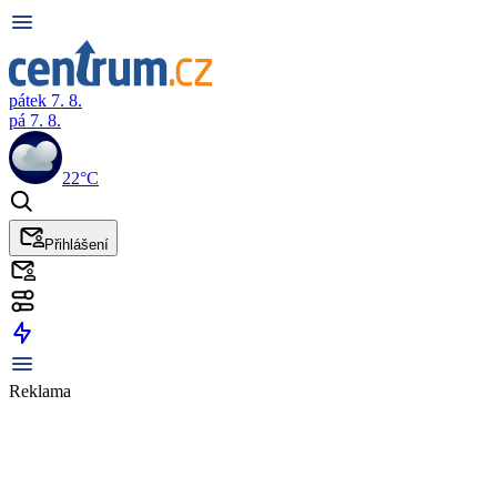
pátek 7. 8.
pá 7. 8.
22°C
Přihlášení
Reklama