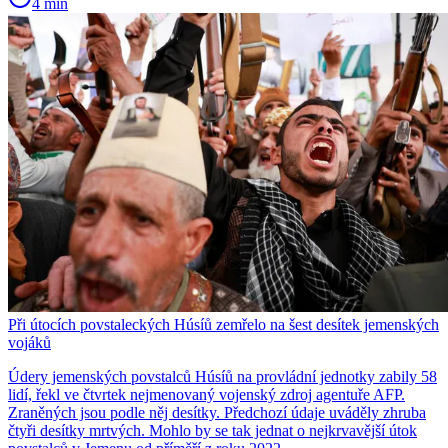
4 min
Při útocích povstaleckých Húsíů zemřelo na šest desítek jemenských
vojáků
Údery jemenských povstalců Húsíů na provládní jednotky zabily 58
lidí, řekl ve čtvrtek nejmenovaný vojenský zdroj agentuře AFP.
Zraněných jsou podle něj desítky. Předchozí údaje uváděly zhruba
čtyři desítky mrtvých. Mohlo by se tak jednat o nejkrvavější útok