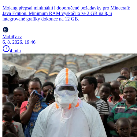
Mojang přepsal minimální i doporučené požadavky pro Minecraft:
Java Edition. Minimum RAM vyskočilo ze 2 GB na 8, u
integrované grafiky dokonce na 12 GB.
Mobify.cz
6. 8. 2026, 19:46
4 min