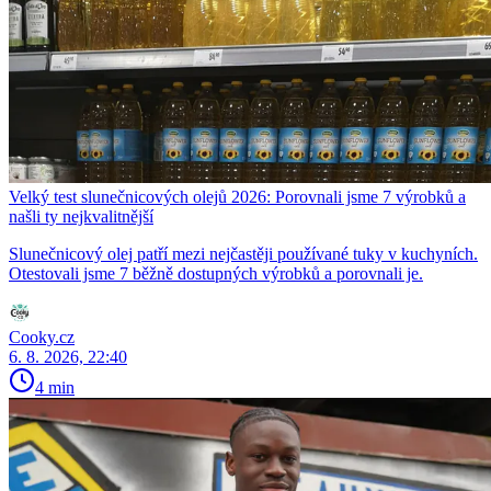
Velký test slunečnicových olejů 2026: Porovnali jsme 7 výrobků a
našli ty nejkvalitnější
Slunečnicový olej patří mezi nejčastěji používané tuky v kuchyních.
Otestovali jsme 7 běžně dostupných výrobků a porovnali je.
Cooky.cz
6. 8. 2026, 22:40
4 min