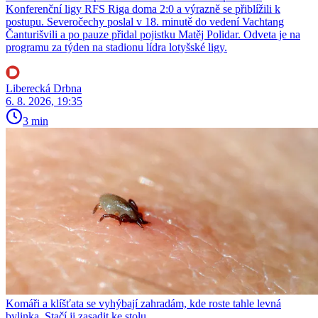
Konferenční ligy RFS Riga doma 2:0 a výrazně se přiblížili k
postupu. Severočechy poslal v 18. minutě do vedení Vachtang
Čanturišvili a po pauze přidal pojistku Matěj Polidar. Odveta je na
programu za týden na stadionu lídra lotyšské ligy.
Liberecká Drbna
6. 8. 2026, 19:35
3 min
Komáři a klíšťata se vyhýbají zahradám, kde roste tahle levná
bylinka. Stačí ji zasadit ke stolu