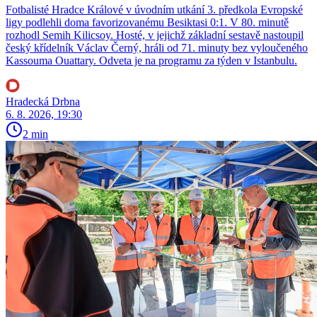
Fotbalisté Hradce Králové v úvodním utkání 3. předkola Evropské
ligy podlehli doma favorizovanému Besiktasi 0:1. V 80. minutě
rozhodl Semih Kilicsoy. Hosté, v jejichž základní sestavě nastoupil
český křídelník Václav Černý, hráli od 71. minuty bez vyloučeného
Kassouma Ouattary. Odveta je na programu za týden v Istanbulu.
Hradecká Drbna
6. 8. 2026, 19:30
2 min