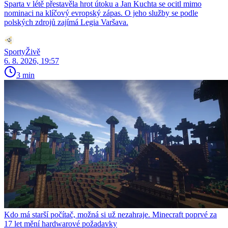
Sparta v létě přestavěla hrot útoku a Jan Kuchta se ocitl mimo
nominaci na klíčový evropský zápas. O jeho služby se podle
polských zdrojů zajímá Legia Varšava.
SportyŽivě
6. 8. 2026, 19:57
3 min
Kdo má starší počítač, možná si už nezahraje. Minecraft poprvé za
17 let mění hardwarové požadavky