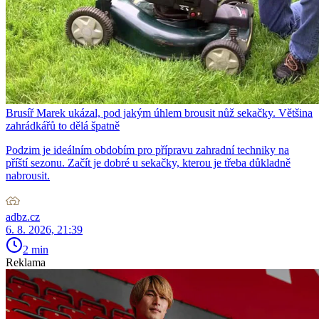
Brusíř Marek ukázal, pod jakým úhlem brousit nůž sekačky. Většina
zahrádkářů to dělá špatně
Podzim je ideálním obdobím pro přípravu zahradní techniky na
příští sezonu. Začít je dobré u sekačky, kterou je třeba důkladně
nabrousit.
adbz.cz
6. 8. 2026, 21:39
2 min
Reklama