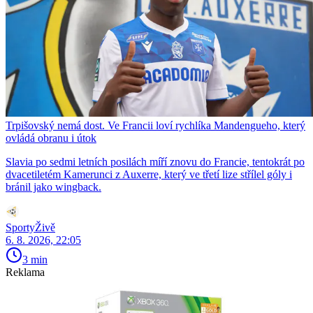
Trpišovský nemá dost. Ve Francii loví rychlíka Mandengueho, který
ovládá obranu i útok
Slavia po sedmi letních posilách míří znovu do Francie, tentokrát po
dvacetiletém Kamerunci z Auxerre, který ve třetí lize střílel góly i
bránil jako wingback.
SportyŽivě
6. 8. 2026, 22:05
3 min
Reklama