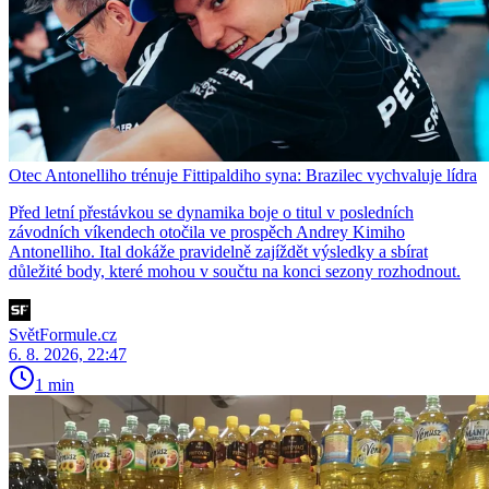
Otec Antonelliho trénuje Fittipaldiho syna: Brazilec vychvaluje lídra
Před letní přestávkou se dynamika boje o titul v posledních
závodních víkendech otočila ve prospěch Andrey Kimiho
Antonelliho. Ital dokáže pravidelně zajíždět výsledky a sbírat
důležité body, které mohou v součtu na konci sezony rozhodnout.
SvětFormule.cz
6. 8. 2026, 22:47
1 min