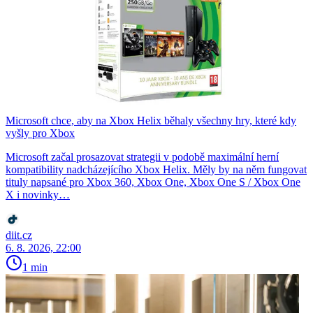
Microsoft chce, aby na Xbox Helix běhaly všechny hry, které kdy
vyšly pro Xbox
Microsoft začal prosazovat strategii v podobě maximální herní
kompatibility nadcházejícího Xbox Helix. Měly by na něm fungovat
tituly napsané pro Xbox 360, Xbox One, Xbox One S / Xbox One
X i novinky…
diit.cz
6. 8. 2026, 22:00
1 min