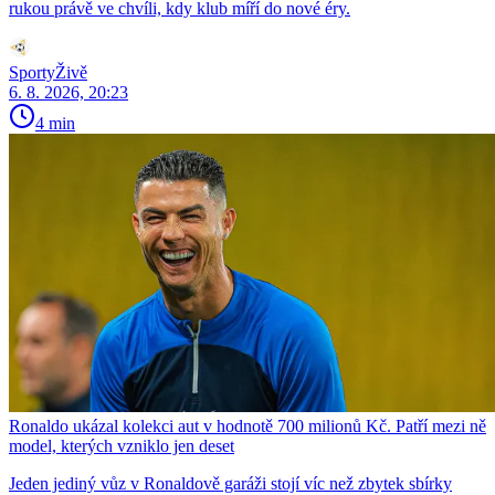
rukou právě ve chvíli, kdy klub míří do nové éry.
SportyŽivě
6. 8. 2026, 20:23
4 min
Ronaldo ukázal kolekci aut v hodnotě 700 milionů Kč. Patří mezi ně
model, kterých vzniklo jen deset
Jeden jediný vůz v Ronaldově garáži stojí víc než zbytek sbírky