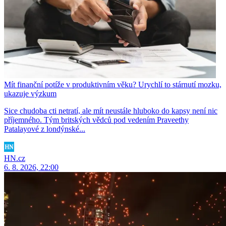
Mít finanční potíže v produktivním věku? Urychlí to stárnutí mozku,
ukazuje výzkum
Sice chudoba cti netratí, ale mít neustále hluboko do kapsy není nic
příjemného. Tým britských vědců pod vedením Praveethy
Patalayové z londýnské...
HN.cz
6. 8. 2026, 22:00