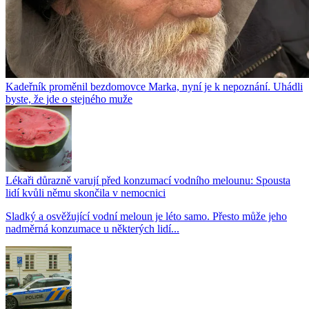
Kadeřník proměnil bezdomovce Marka, nyní je k nepoznání. Uhádli
byste, že jde o stejného muže
Lékaři důrazně varují před konzumací vodního melounu: Spousta
lidí kvůli němu skončila v nemocnici
Sladký a osvěžující vodní meloun je léto samo. Přesto může jeho
nadměrná konzumace u některých lidí...