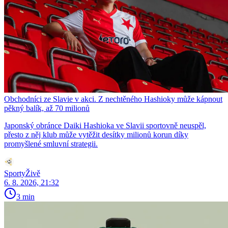
Obchodníci ze Slavie v akci. Z nechtěného Hashioky může kápnout
pěkný balík, až 70 milionů
Japonský obránce Daiki Hashioka ve Slavii sportovně neuspěl,
přesto z něj klub může vytěžit desítky milionů korun díky
promyšlené smluvní strategii.
SportyŽivě
6. 8. 2026, 21:32
3 min