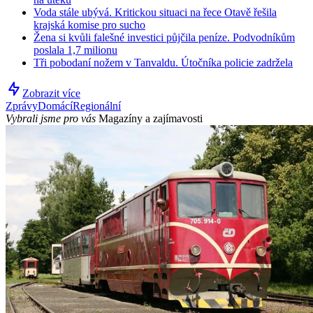
Voda stále ubývá. Kritickou situaci na řece Otavě řešila
krajská komise pro sucho
Žena si kvůli falešné investici půjčila peníze. Podvodníkům
poslala 1,7 milionu
Tři pobodaní nožem v Tanvaldu. Útočníka policie zadržela
Zobrazit více
Zprávy
Domácí
Regionální
Vybrali jsme pro vás
Magazíny a zajímavosti