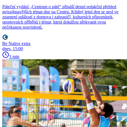
Páteční vydání „Centrum o páté“ přináší denní redakční přehled
nejzajímavějších témat dne na Centru. Klidný letní den se nesl ve
znamení událostí z domova i zahraničí, kulturních připomínek,
sportovních příběhů i témat, která dokážou překvapit svou
nečekanou souvislostí.
Be Native extra
dnes, 15:00
3 min