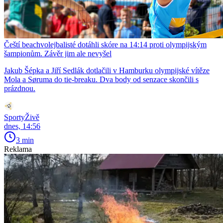
Čeští beachvolejbalisté dotáhli skóre na 14:14 proti olympijským
šampionům. Závěr jim ale nevyšel
Jakub Šépka a Jiří Sedlák dotlačili v Hamburku olympijské vítěze
Mola a Søruma do tie-breaku. Dva body od senzace skončili s
prázdnou.
SportyŽivě
dnes, 14:56
3 min
Reklama