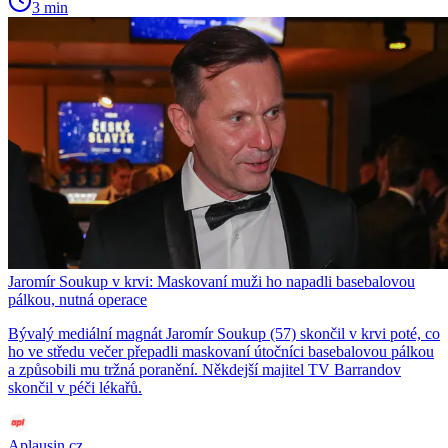
3 min
Jaromír Soukup v krvi: Maskovaní muži ho napadli basebalovou
pálkou, nutná operace
Bývalý mediální magnát Jaromír Soukup (57) skončil v krvi poté, co
ho ve středu večer přepadli maskovaní útočníci basebalovou pálkou
a způsobili mu tržná poranění. Někdejší majitel TV Barrandov
skončil v péči lékařů.
Aplausin.cz