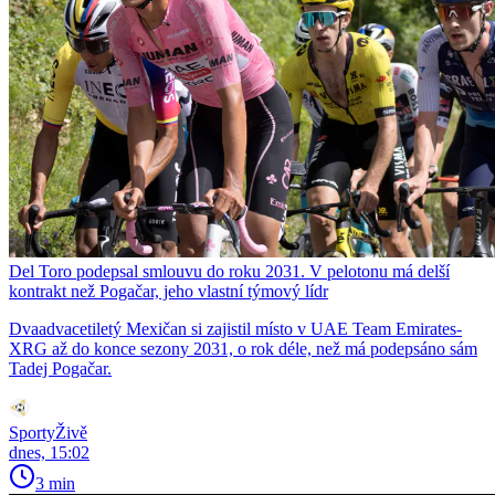
Del Toro podepsal smlouvu do roku 2031. V pelotonu má delší
kontrakt než Pogačar, jeho vlastní týmový lídr
Dvaadvacetiletý Mexičan si zajistil místo v UAE Team Emirates-
XRG až do konce sezony 2031, o rok déle, než má podepsáno sám
Tadej Pogačar.
SportyŽivě
dnes, 15:02
3 min