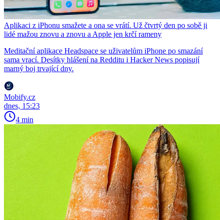
Aplikaci z iPhonu smažete a ona se vrátí. Už čtvrtý den po sobě ji
lidé mažou znovu a znovu a Apple jen krčí rameny
Meditační aplikace Headspace se uživatelům iPhone po smazání
sama vrací. Desítky hlášení na Redditu i Hacker News popisují
marný boj trvající dny.
Mobify.cz
dnes, 15:23
4 min