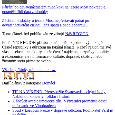
Pátrání po devatenáctiletém mladíkovi na jezeře Most pokračuje,
potápěči třídí data z hloubky
Záchranné složky u jezera Most nepřestávají pátrat po
devatenáctiletém cizinci, jenž spadl z paddleboardu...
Tento článek byl publikován ze zdrojů
Náš REGION
Portál Náš REGION přináší aktuální dění z jednotlivých krajů
České republiky s důrazem na lokální témata. Každý region má své
vlastní sekce a redaktory, takže čtenář najde nejen zprávy o politice
a ekonomice, ale i informace o kultuře, dopravě, školství nebo
životním stylu přímo ze svého...
Všechny články tohoto autora →
Další články z kategorie
Domácí
TIP NA VÍKEND: Přerov ožije Svatovavřineckými hody.
Nabídnou koncerty, folklor i historii
Z šedých krabic umělecká díla. Výtvarníci proměnili deset
trafostanic ve Vinohradech
Soud v korupční kauze v dopravě odložen. Podnikatel Vařil je
na útěku