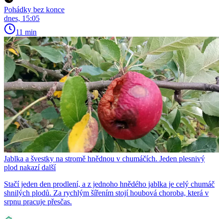
Pohádky bez konce
dnes, 15:05
11 min
Jablka a švestky na stromě hnědnou v chumáčích. Jeden plesnivý
plod nakazí další
Stačí jeden den prodlení, a z jednoho hnědého jablka je celý chumáč
shnilých plodů. Za rychlým šířením stojí houbová choroba, která v
srpnu pracuje přesčas.