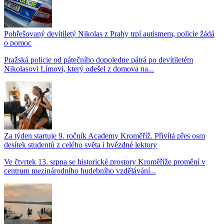
Pohřešovaný devítiletý Nikolas z Prahy trpí autismem, policie žádá
o pomoc
Pražská policie od pátečního dopoledne pátrá po devítiletém
Nikolasovi Límovi, který odešel z domova na...
Za týden startuje 9. ročník Academy Kroměříž. Přivítá přes osm
desítek studentů z celého světa i hvězdné lektory
Ve čtvrtek 13. srpna se historické prostory Kroměříže promění v
centrum mezinárodního hudebního vzdělávání...