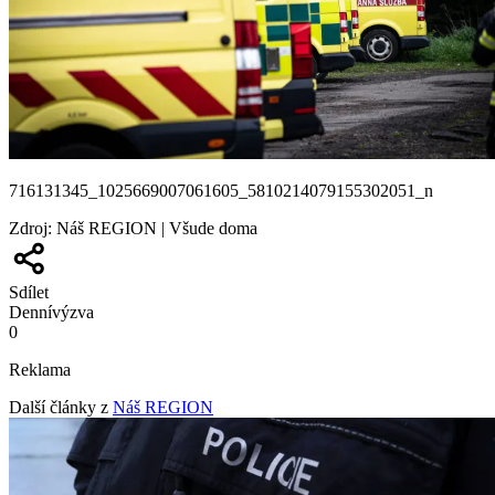
716131345_1025669007061605_5810214079155302051_n
Zdroj
:
Náš REGION | Všude doma
Sdílet
Denní
výzva
0
Reklama
Další články z
Náš REGION