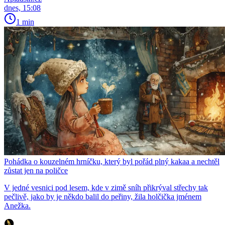
dnes, 15:08
1 min
Pohádka o kouzelném hrníčku, který byl pořád plný kakaa a nechtěl
zůstat jen na poličce
V jedné vesnici pod lesem, kde v zimě sníh přikrýval střechy tak
pečlivě, jako by je někdo balil do peřiny, žila holčička jménem
Anežka.