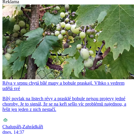
Reklama
Réva v srpnu chytá bílé mapy a bobule praskají. Vlhko s vedrem
udělá své
Bílý povlak na listech révy a prasklé bobule nejsou projevy jedné
choroby. Je to signál, že se na keři sešlo víc problémů najednou, a
řešit jen jeden z nich nestačí.
Chalupáři-Zahrádkáři
dnes, 14:37