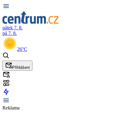
pátek 7. 8.
pá 7. 8.
26°C
Přihlášení
Reklama