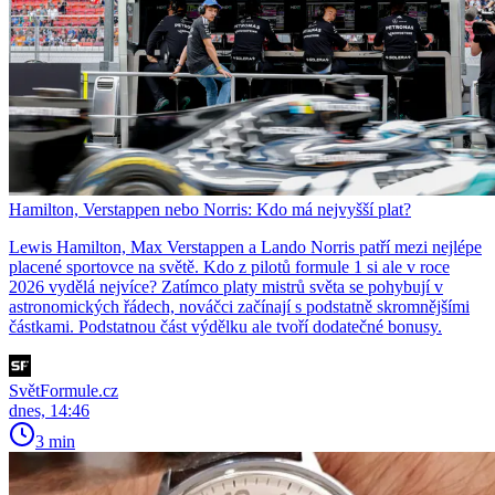
Hamilton, Verstappen nebo Norris: Kdo má nejvyšší plat?
Lewis Hamilton, Max Verstappen a Lando Norris patří mezi nejlépe
placené sportovce na světě. Kdo z pilotů formule 1 si ale v roce
2026 vydělá nejvíce? Zatímco platy mistrů světa se pohybují v
astronomických řádech, nováčci začínají s podstatně skromnějšími
částkami. Podstatnou část výdělku ale tvoří dodatečné bonusy.
SvětFormule.cz
dnes, 14:46
3 min