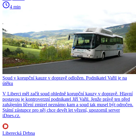
4 min
Soud v korupční kauze v dopravě odložen. Podnikatel Vařil je na
útěku
V Liberci měl začít soud ohledně korupční kauzy v dopravě. Hlavní
postavou je kontroverzní podnikatel Jiří Vařil. Jenže právě ten před
zahájením líčení zmizel neznámo kam a soud tak musel být odročen.
Státní zástupce pro něj chce devět let vězení, upozornil server
iDnes.cz.
Liberecká Drbna