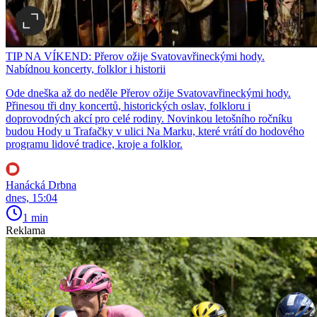
TIP NA VÍKEND: Přerov ožije Svatovavřineckými hody.
Nabídnou koncerty, folklor i historii
Ode dneška až do neděle Přerov ožije Svatovavřineckými hody.
Přinesou tři dny koncertů, historických oslav, folkloru i
doprovodných akcí pro celé rodiny. Novinkou letošního ročníku
budou Hody u Trafačky v ulici Na Marku, které vrátí do hodového
programu lidové tradice, kroje a folklor.
Hanácká Drbna
dnes, 15:04
1 min
Reklama