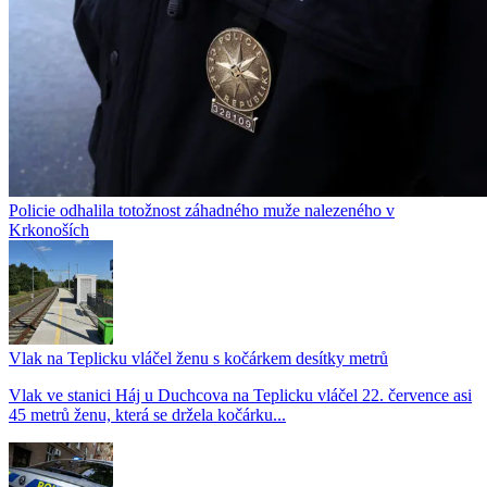
Policie odhalila totožnost záhadného muže nalezeného v
Krkonoších
Vlak na Teplicku vláčel ženu s kočárkem desítky metrů
Vlak ve stanici Háj u Duchcova na Teplicku vláčel 22. července asi
45 metrů ženu, která se držela kočárku...