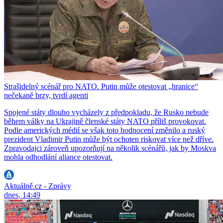
Strašidelný scénář pro NATO. Putin může otestovat „hranice“
nečekaně brzy, tvrdí agenti
Spojené státy dlouho vycházely z předpokladu, že Rusko nebude
během války na Ukrajině členské státy NATO příliš provokovat.
Podle amerických médií se však toto hodnocení změnilo a ruský
prezident Vladimir Putin může být ochoten riskovat více než dříve.
Zpravodajci zároveň upozorňují na několik scénářů, jak by Moskva
mohla odhodlání aliance otestovat.
Aktuálně.cz - Zprávy
dnes, 14:49