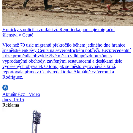
Honičky s policií a zoufalství. Reportérka popisuje migrační
šílenství v Ceutě
Více než 70 tisíc migrantů překročilo během jediného dne hranice
španělské enklávy Ceuta na severoafrickém pobřeží. Bezprecedentní
krize proměnila obvykle živé město v liduprázdnou zónu s
vyprodanými obchody, zavřenými restauracemi a desítkami tisíc
vyděšených obyvatel. O tom, jak se město vyrovnává s krizí,
reportovala přímo z Ceuty redaktorka Aktuálně.cz Veronika
Rodriguez.
Aktuálně.cz - Video
dnes, 15:15
Reklama