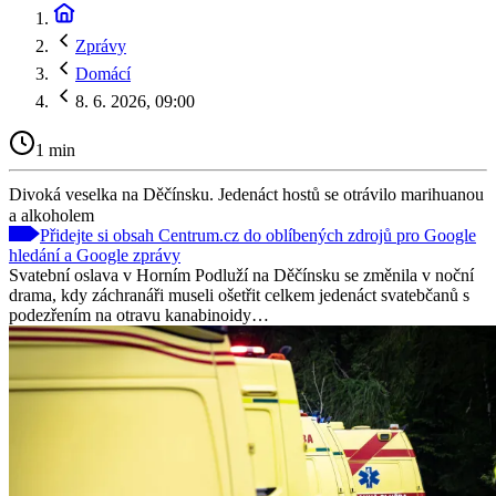
Zprávy
Domácí
8. 6. 2026, 09:00
1 min
Divoká veselka na Děčínsku. Jedenáct hostů se otrávilo marihuanou
a alkoholem
Přidejte si obsah Centrum.cz do oblíbených zdrojů pro Google
hledání a Google zprávy
Svatební oslava v Horním Podluží na Děčínsku se změnila v noční
drama, kdy záchranáři museli ošetřit celkem jedenáct svatebčanů s
podezřením na otravu kanabinoidy…