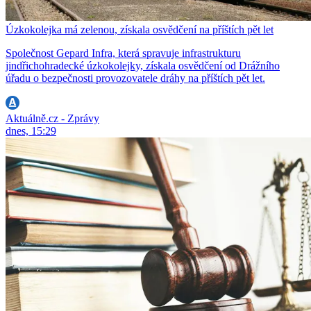
Úzkokolejka má zelenou, získala osvědčení na příštích pět let
Společnost Gepard Infra, která spravuje infrastrukturu
jindřichohradecké úzkokolejky, získala osvědčení od Drážního
úřadu o bezpečnosti provozovatele dráhy na příštích pět let.
Aktuálně.cz - Zprávy
dnes, 15:29