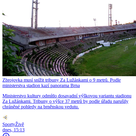
Zbrojovka musí snížit tribuny Za Lužánkami o 9 metrů. Podle
ministerstva stadion kazí panorama Brna
Ministerstvo kultury odmítlo dosavadní výškovou variantu stadionu
Za Lužánkami. Tribuny o výšce 37 metrů by podle úřadu narušily
chráněné pohledy na brněnskou vedutu.
SportyŽivě
dnes, 15:13