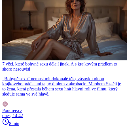
7 věcí, které bohyně sexu dělají jinak. A s krajkovým prádlem to
skoro nesouvisí
„Bohyně sexu“ nemusí mít dokonalé tělo, zásuvku plnou
krajkového prádla ani tajný diplom z akrobacie. Mnohem častěji je
to žena, která přestala během sexu hrát hlavní roli ve filmu, který
sleduje sama ve své hlavě.
Poudree.cz
dnes, 14:42
8 min