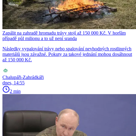
Zapálit na zahradě hromadu trávy stojí až 150 000 Kč. V horším
případě půl milionu a to už není sranda
Následky vypalování trávy nebo spalování nevhodných rostlinných
materiálů jsou závažné. Pokuty za takové jednání mohou dosáhnout
až 150 000 Kč.
Chalupáři-Zahrádkáři
dnes, 14:55
2 min