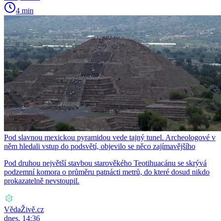
4 min
Pod slavnou mexickou pyramidou vede tajný tunel. Archeologové v
něm hledali vstup do podsvětí, objevilo se něco zajímavějšího
Pod druhou největší stavbou starověkého Teotihuacánu se skrývá
podzemní komora o průměru patnácti metrů, do které dosud nikdo
prokazatelně nevstoupil.
VědaŽivě.cz
dnes, 14:36