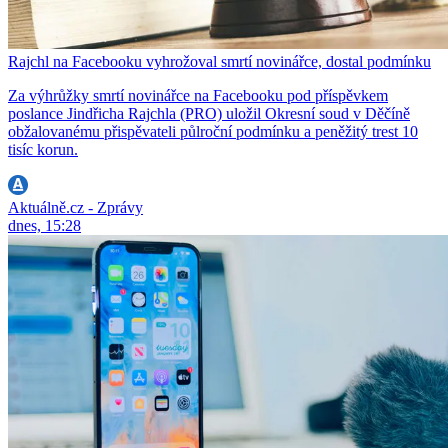
Rajchl na Facebooku vyhrožoval smrtí novinářce, dostal podmínku
Za výhrůžky smrtí novinářce na Facebooku pod příspěvkem
poslance Jindřicha Rajchla (PRO) uložil Okresní soud v Děčíně
obžalovanému přispěvateli půlroční podmínku a peněžitý trest 10
tisíc korun.
Aktuálně.cz - Zprávy
dnes, 15:28