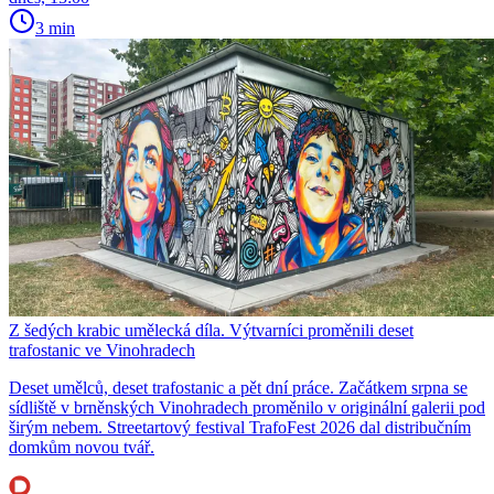
3 min
Z šedých krabic umělecká díla. Výtvarníci proměnili deset
trafostanic ve Vinohradech
Deset umělců, deset trafostanic a pět dní práce. Začátkem srpna se
sídliště v brněnských Vinohradech proměnilo v originální galerii pod
širým nebem. Streetartový festival TrafoFest 2026 dal distribučním
domkům novou tvář.