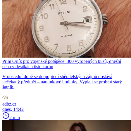
Prim Orlík pro vojenské potápěče: 300 vyrobených kusů, dnešní
cena v desítkách tisíc korun
V poslední době se do popředí sběratelských zájmů dostává
nečekaný předmět – náramkové hodinky. Vyplatí se probrat starý
šatník.
adbz.cz
dnes, 14:42
2 min