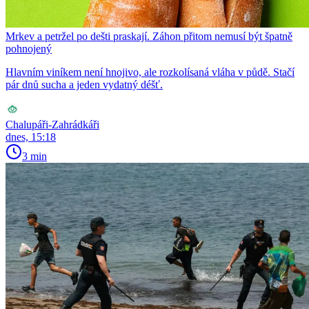
Mrkev a petržel po dešti praskají. Záhon přitom nemusí být špatně
pohnojený
Hlavním viníkem není hnojivo, ale rozkolísaná vláha v půdě. Stačí
pár dnů sucha a jeden vydatný déšť.
Chalupáři-Zahrádkáři
dnes, 15:18
3 min