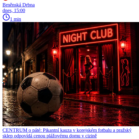
Brněnská Drbna
dnes, 15:00
1 min
CENTRUM o páté: Pikantní kauza v korejském fotbalu a pražský
sklep odpovídá cenou plážovému domu v cizině