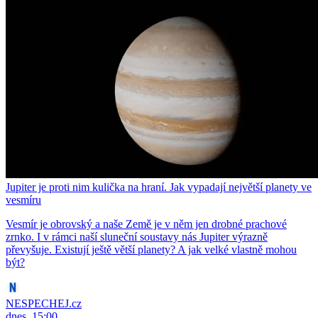
Jupiter je proti nim kulička na hraní. Jak vypadají největší planety ve
vesmíru
Vesmír je obrovský a naše Země je v něm jen drobné prachové
zrnko. I v rámci naší sluneční soustavy nás Jupiter výrazně
převyšuje. Existují ještě větší planety? A jak velké vlastně mohou
být?
NESPECHEJ.cz
dnes, 15:00