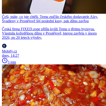
Češi, máte, co jste chtěli. Temu zničilo českého dodavatele Alzy.
Švadleny v Prostějově šijí poslední kusy, pak dílnu zavřou
Česká firma FIXED.zone přišla kvůli Temu o třetinu byznysu.
Vlastnila kožedělnou dílnu v Prostějově, kterou zavřela v únoru
2026, po 20 letech výroby.
Mobify.cz
dnes, 14:27
3 min