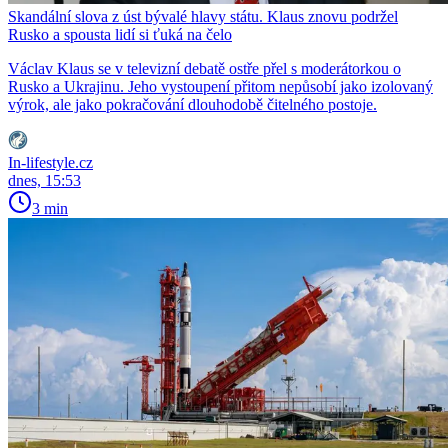
Skandální slova z úst bývalé hlavy státu. Klaus znovu podržel
Rusko a spousta lidí si ťuká na čelo
Václav Klaus se v televizní debatě ostře přel s moderátorkou o
Rusko a Ukrajinu. Jeho vystoupení přitom nepůsobí jako izolovaný
výrok, ale jako pokračování dlouhodobě čitelného postoje.
In-lifestyle.cz
dnes, 15:53
3 min