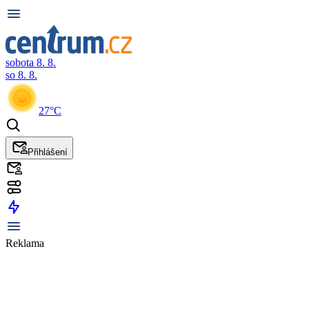
sobota 8. 8.
so 8. 8.
27°C
Přihlášení
Reklama