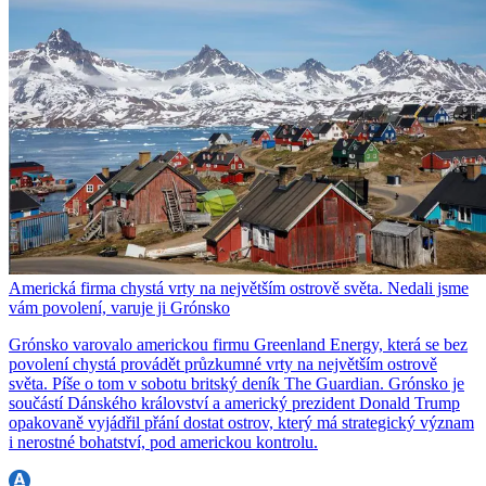
Americká firma chystá vrty na největším ostrově světa. Nedali jsme
vám povolení, varuje ji Grónsko
Grónsko varovalo americkou firmu Greenland Energy, která se bez
povolení chystá provádět průzkumné vrty na největším ostrově
světa. Píše o tom v sobotu britský deník The Guardian. Grónsko je
součástí Dánského království a americký prezident Donald Trump
opakovaně vyjádřil přání dostat ostrov, který má strategický význam
i nerostné bohatství, pod americkou kontrolu.