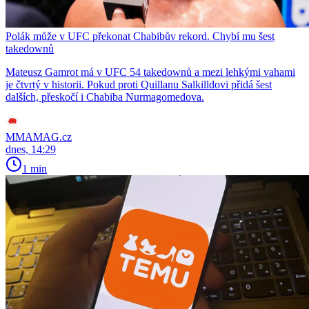
Polák může v UFC překonat Chabibův rekord. Chybí mu šest
takedownů
Mateusz Gamrot má v UFC 54 takedownů a mezi lehkými vahami
je čtvrtý v historii. Pokud proti Quillanu Salkilldovi přidá šest
dalších, přeskočí i Chabiba Nurmagomedova.
MMAMAG.cz
dnes, 14:29
1 min