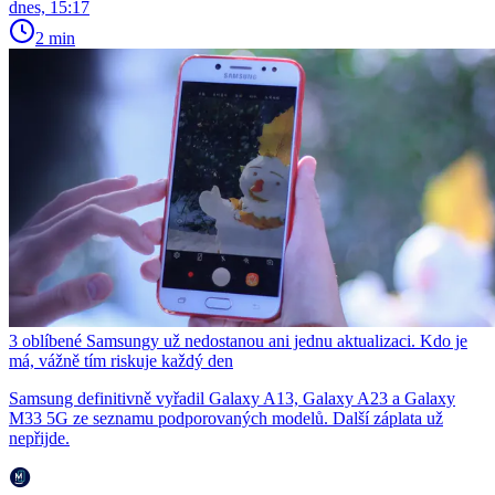
dnes, 15:17
2 min
3 oblíbené Samsungy už nedostanou ani jednu aktualizaci. Kdo je
má, vážně tím riskuje každý den
Samsung definitivně vyřadil Galaxy A13, Galaxy A23 a Galaxy
M33 5G ze seznamu podporovaných modelů. Další záplata už
nepřijde.