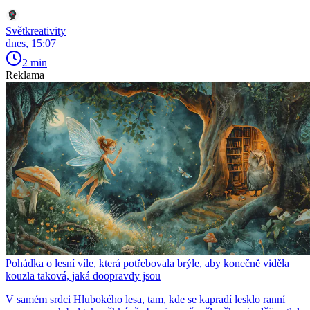
Světkreativity
dnes, 15:07
2 min
Reklama
Pohádka o lesní víle, která potřebovala brýle, aby konečně viděla
kouzla taková, jaká doopravdy jsou
V samém srdci Hlubokého lesa, tam, kde se kapradí lesklo ranní