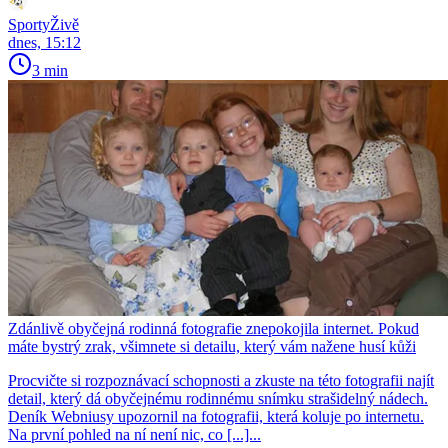
SportyŽivě
dnes, 15:12
3 min
Zdánlivě obyčejná rodinná fotografie znepokojila internet. Pokud
máte bystrý zrak, všimnete si detailu, který vám nažene husí kůži
Procvičte si rozpoznávací schopnosti a zkuste na této fotografii najít
detail, který dá obyčejnému rodinnému snímku strašidelný nádech.
Deník Webniusy upozornil na fotografii, která koluje po internetu.
Na první pohled na ní není nic, co [...]...