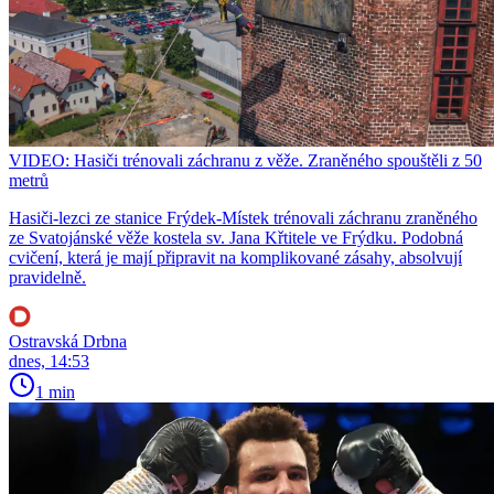
VIDEO: Hasiči trénovali záchranu z věže. Zraněného spouštěli z 50
metrů
Hasiči-lezci ze stanice Frýdek-Místek trénovali záchranu zraněného
ze Svatojánské věže kostela sv. Jana Křtitele ve Frýdku. Podobná
cvičení, která je mají připravit na komplikované zásahy, absolvují
pravidelně.
Ostravská Drbna
dnes, 14:53
1 min