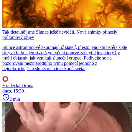
Tak detailně jsme Slunce ještě neviděli. Nové snímky přinesly
průlomový objev
Slunce astronomové zkoumají už staletí, přesto jeho atmosféra stále
skrývá řadu tajemství. Nyní vědci poprvé zachytili jev, který by
mohl objasnit, jak vznikají sluneční erupce. Podívejte se na
pozorování mezinárodního týmu pomocí jednoho z
nejpokročilejších slunečních teleskopů světa.
Hradecká Drbna
dnes, 15:30
2 min