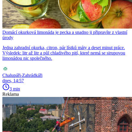
Domácí okurková limonáda je pecka a snadno ji připravíte z vlastní
úrody
Jedna zahradní okurka, citron, pár lístků máty a deset minut práce.
Výsledek: litr až litr a půl chladivého pití, které nemá se sirupovou
limonádou nic společného.
Chalupáři-Zahrádkáři
dnes, 14:57
3 min
Reklama