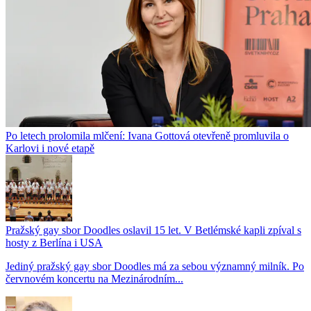
Po letech prolomila mlčení: Ivana Gottová otevřeně promluvila o
Karlovi i nové etapě
Pražský gay sbor Doodles oslavil 15 let. V Betlémské kapli zpíval s
hosty z Berlína i USA
Jediný pražský gay sbor Doodles má za sebou významný milník. Po
červnovém koncertu na Mezinárodním...