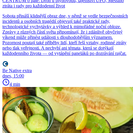
CENTRUM o páté: Dron u plynovodu, tajemství UFO, Messiho
ztráta i rady pro každodenní život
Sobota přináší klidnější obraz dne, v němž se vedle bezpečnostních
incidentů a osobních tragédií objevují také praktické rady,
technologické vychytávky a výhled k mimořádné noční obloze.
Zprávy z různých částí světa připomínají, že i zdánlivě obyčejný
víkend může přinést události s dlouhodobějším významem.
Pozornost poutají také příběhy lidí, kteří řeší vztahy, rodinné ztráty
nebo tlak veřejnosti. A nechybí ani témata, která se dotýkají
každodenního života — od vytápění paneláků po dozrávání rajčat.
Be Native extra
dnes, 15:00
4 min