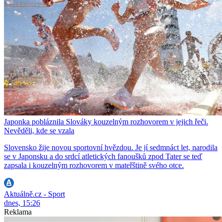
Japonka pobláznila Slováky kouzelným rozhovorem v jejich řeči.
Nevěděli, kde se vzala
Slovensko žije novou sportovní hvězdou. Je jí sedmnáct let, narodila
se v Japonsku a do srdcí atletických fanoušků zpod Tater se teď
zapsala i kouzelným rozhovorem v mateřštině svého otce.
Aktuálně.cz - Sport
dnes, 15:26
Reklama