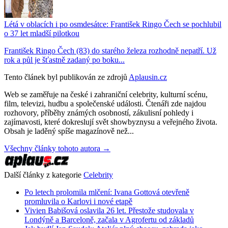
Létá v oblacích i po osmdesátce: František Ringo Čech se pochlubil
o 37 let mladší pilotkou
František Ringo Čech (83) do starého železa rozhodně nepatří. Už
rok a půl je šťastně zadaný po boku...
Tento článek byl publikován ze zdrojů
Aplausin.cz
Web se zaměřuje na české i zahraniční celebrity, kulturní scénu,
film, televizi, hudbu a společenské události. Čtenáři zde najdou
rozhovory, příběhy známých osobností, zákulisní pohledy i
zajímavosti, které dokreslují svět showbyznysu a veřejného života.
Obsah je laděný spíše magazínově než...
Všechny články tohoto autora →
Další články z kategorie
Celebrity
Po letech prolomila mlčení: Ivana Gottová otevřeně
promluvila o Karlovi i nové etapě
Vivien Babišová oslavila 26 let. Přestože studovala v
Londýně a Barceloně, začala v Agrofertu od základů