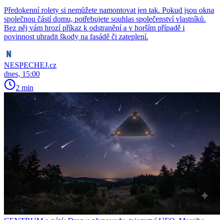
Předokenní rolety si nemůžete namontovat jen tak. Pokud jsou okna
společnou částí domu, potřebujete souhlas společenství vlastníků.
Bez něj vám hrozí příkaz k odstranění a v horším případě i
povinnost uhradit škody na fasádě či zateplení.
NESPECHEJ.cz
dnes, 15:00
2 min