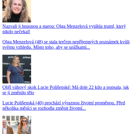
Nazvali ji hnusnou a starou: Olga Menzelová vytáhla trumf, který
nikdo nečekal!
Olga Menzelová (48) se stala terčem nepříjemných poznámek kvůli
svému vzhledu. Místo toho, aby se urážkami...
Obří váhový skok Lucie Polišenské: Má dole 22 kilo a popsala, jak
se jí změnilo tělo
Lucie Polišenská (40) prochází výraznou životní proměnou. Před
několika měsíci se rozhodla změnit životní...