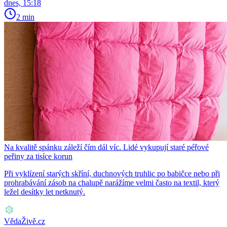
dnes, 15:18
2 min
Na kvalitě spánku záleží čím dál víc. Lidé vykupují staré péřové
peřiny za tisíce korun
Při vyklízení starých skříní, duchnových truhlic po babičce nebo při
prohrabávání zásob na chalupě narážíme velmi často na textil, který
ležel desítky let netknutý.
VědaŽivě.cz