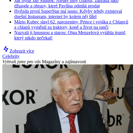
Jak bydlí Jan Saudek: Ateliér plný chaosu, zahrada jako
džungle a obrazy, které Pavlína odmítá prodat
Hvězda první SuperStar má jasno: Kdyby tehdy existoval
dnešní Instagram, internet by kolem něj šílel
Mário Kubec slaví 62. narozeniny. Prince i vojáka z Chlapců
a chlapů vyměnil za traktory, koně a život na ranči
Nazvali ji hnusnou a starou: Olga Menzelová vytáhla trumf,
který nikdo nečekal!
Zobrazit více
Celebrity
Vybrali jsme pro vás
Magazíny a zajímavosti