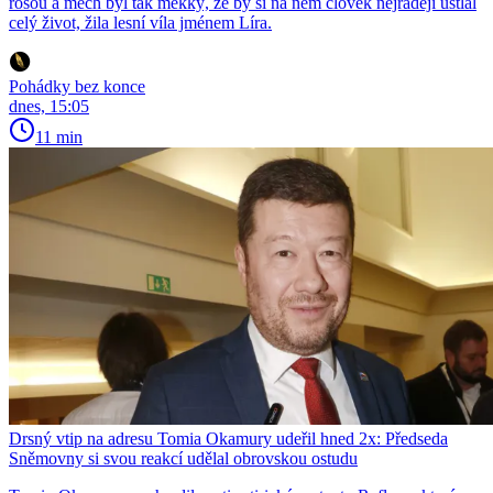
rosou a mech byl tak měkký, že by si na něm člověk nejraději ustlal
celý život, žila lesní víla jménem Líra.
Pohádky bez konce
dnes, 15:05
11 min
Drsný vtip na adresu Tomia Okamury udeřil hned 2x: Předseda
Sněmovny si svou reakcí udělal obrovskou ostudu