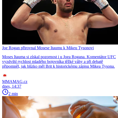
Joe Rogan přirovnal Mosese Itaumu k Mikeu Tysonovi
Moses Itauma si získal pozornost i u Joea Rogana. Komentátor UFC
vyzdvihl rychlost mladého bojovníka těžké váhy a při debatě
připomněl, jak blízko měl Brit k historickému zápisu Mikea Tysona.
MMAMAG.cz
dnes, 14:37
2 min