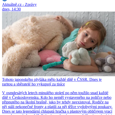
Aktuálně.cz - Zprávy
dnes, 14:30
Tohoto japonského plyšáka mělo každé dítě v ČSSR. Dnes je
raritou a sběratelé ho vykupují za tisíce
V osmdesátých letech minulého století po něm toužilo snad každé
dítě v Československu. Kdo ho neměl vystaveného na poličce nebo
připnutého na školní brašně, jako by tehdy neexistoval. Rodiče na
něj stáli nekonečné fronty a platili za něj těžce vydobytými poukazy.
Dnes se tato legendární chlupatá hračka s plastovým obličejem vrací