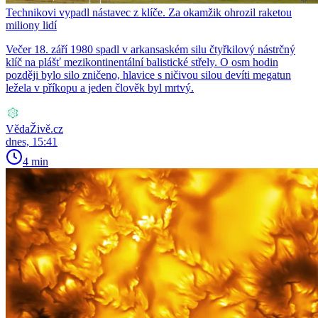
Technikovi vypadl nástavec z klíče. Za okamžik ohrozil raketou
miliony lidí
Večer 18. září 1980 spadl v arkansaském silu čtyřkilový nástrčný
klíč na plášť mezikontinentální balistické střely. O osm hodin
později bylo silo zničeno, hlavice s ničivou silou devíti megatun
ležela v příkopu a jeden člověk byl mrtvý.
VědaŽivě.cz
dnes, 15:41
4 min