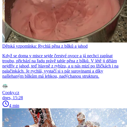
Dětská vzpomínka: Rychlá pěna z bílků a jahod
Když se doma v misce sejde čerstvé ovoce a já nechci zapínat
troubu, přichází na řadu právě tahle pěna z bílků. V létě ji dělám
nejdřív z jahod, teď hlavně z rybízu, a u nás mizí po lžičkách i na
palačinkách. Je rychlá, vystačí si s pár surovinami a díky
našlehaným bílkům má lehkou, nadýchanou strukturu.
Cooky.cz
dnes, 15:28
4 min