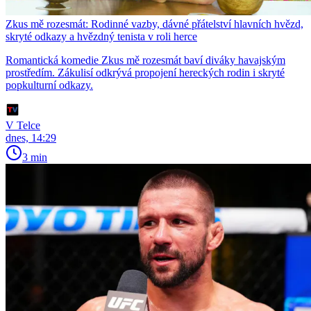
Zkus mě rozesmát: Rodinné vazby, dávné přátelství hlavních hvězd,
skryté odkazy a hvězdný tenista v roli herce
Romantická komedie Zkus mě rozesmát baví diváky havajským
prostředím. Zákulisí odkrývá propojení hereckých rodin i skryté
popkulturní odkazy.
V Telce
dnes, 14:29
3 min