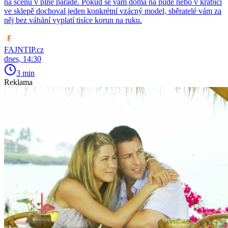
na scénu v plné parádě. Pokud se vám doma na půdě nebo v krabici
ve sklepě dochoval jeden konkrétní vzácný model, sběratelé vám za
něj bez váhání vyplatí tisíce korun na ruku.
FAJNTIP.cz
dnes, 14:30
3 min
Reklama