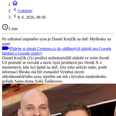
Celebrity
8. 6. 2026, 08:30
2 min
Po odhalení utajeného syna je Daniel Krejčík na dně: Myšlenky na
smrt!
Přidejte si obsah Centrum.cz do oblíbených zdrojů pro Google
hledání a Google zprávy
Daniel Krejčík (31) prožívá nejbolestivější období ve svém životě.
Už podruhé se rozvádí a navíc nyní promluvil pro Deník N o
momentech, kdy byl úplně na dně. Aby toho nebylo málo, podle
informací Blesku má být exmanžel Vymětal otcem
několikaměsíčního syna, kterého má mít s bývalou moderátorku
pořadu Sama doma Soňu Šulákovou.