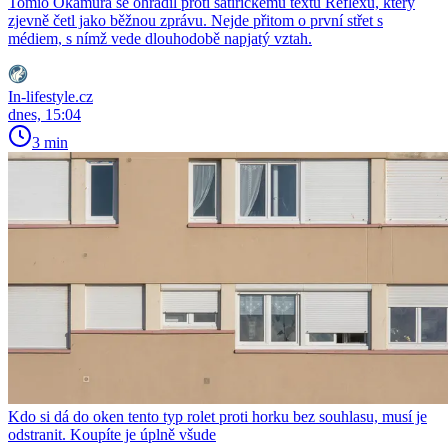
Tomio Okamura se ohradil proti satirickému textu Reflexu, který
zjevně četl jako běžnou zprávu. Nejde přitom o první střet s
médiem, s nímž vede dlouhodobě napjatý vztah.
In-lifestyle.cz
dnes, 15:04
3 min
Kdo si dá do oken tento typ rolet proti horku bez souhlasu, musí je
odstranit. Koupíte je úplně všude