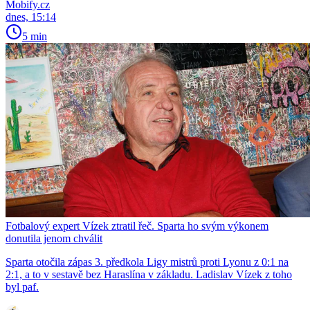
Mobify.cz
dnes, 15:14
5 min
Fotbalový expert Vízek ztratil řeč. Sparta ho svým výkonem
donutila jenom chválit
Sparta otočila zápas 3. předkola Ligy mistrů proti Lyonu z 0:1 na
2:1, a to v sestavě bez Haraslína v základu. Ladislav Vízek z toho
byl paf.