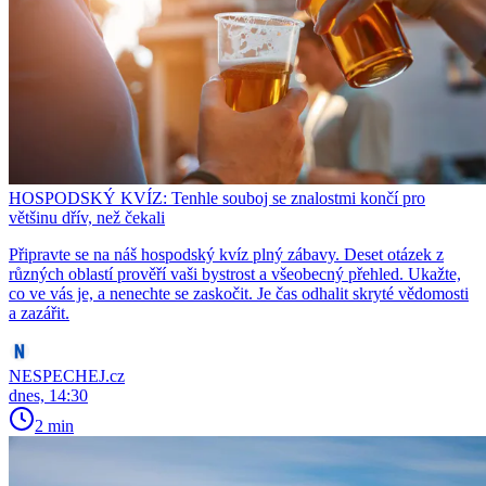
HOSPODSKÝ KVÍZ: Tenhle souboj se znalostmi končí pro
většinu dřív, než čekali
Připravte se na náš hospodský kvíz plný zábavy. Deset otázek z
různých oblastí prověří vaši bystrost a všeobecný přehled. Ukažte,
co ve vás je, a nenechte se zaskočit. Je čas odhalit skryté vědomosti
a zazářit.
NESPECHEJ.cz
dnes, 14:30
2 min