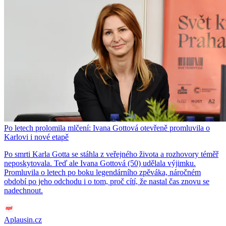
Po letech prolomila mlčení: Ivana Gottová otevřeně promluvila o
Karlovi i nové etapě
Po smrti Karla Gotta se stáhla z veřejného života a rozhovory téměř
neposkytovala. Teď ale Ivana Gottová (50) udělala výjimku.
Promluvila o letech po boku legendárního zpěváka, náročném
období po jeho odchodu i o tom, proč cítí, že nastal čas znovu se
nadechnout.
Aplausin.cz