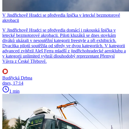
V Jindřichově Hradci se předvedla špička v letecké bezmotorové
akrobacii
V Jindřichově Hradci se předvedla domácí i rakouská špička v
letecké bezmotorové akrobacii. Piloti kluzáků se dnes stovkám
diváků ukázali v nesoutěžní kategorii freestyle a při exhibicích.
Dvacítka pilotů soutěžila od středy ve dvou kategoriích. V kategorii
advanced zvítězil Aleš Ferra mladší z jindřichohradecké aeroklubu a
v kategorii unlimited vyhrál dlouhodobý reprezentant Přemysl
Vávra z České Třebové.
Budějcká Drbna
dnes, 17:14
1 min