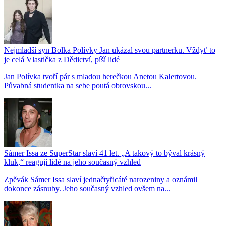
Nejmladší syn Bolka Polívky Jan ukázal svou partnerku. Vždyť to
je celá Vlastička z Dědictví, píší lidé
Jan Polívka tvoří pár s mladou herečkou Anetou Kalertovou.
Půvabná studentka na sebe poutá obrovskou...
Sámer Issa ze SuperStar slaví 41 let. „A takový to býval krásný
kluk,“ reagují lidé na jeho současný vzhled
Zpěvák Sámer Issa slaví jednačtyřicáté narozeniny a oznámil
dokonce zásnuby. Jeho současný vzhled ovšem na...