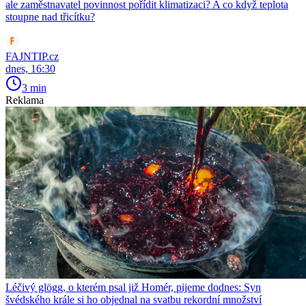
ale zaměstnavatel povinnost pořídit klimatizaci? A co když teplota
stoupne nad třicítku?
FAJNTIP.cz
dnes, 16:30
3 min
Reklama
Léčivý glögg, o kterém psal již Homér, pijeme dodnes: Syn
švédského krále si ho objednal na svatbu rekordní množství