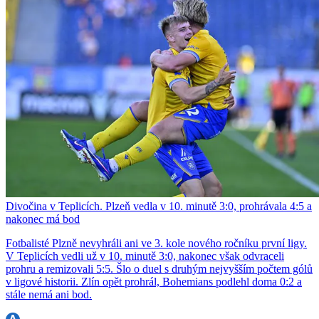
Divočina v Teplicích. Plzeň vedla v 10. minutě 3:0, prohrávala 4:5 a
nakonec má bod
Fotbalisté Plzně nevyhráli ani ve 3. kole nového ročníku první ligy.
V Teplicích vedli už v 10. minutě 3:0, nakonec však odvraceli
prohru a remizovali 5:5. Šlo o duel s druhým nejvyšším počtem gólů
v ligové historii. Zlín opět prohrál, Bohemians podlehl doma 0:2 a
stále nemá ani bod.