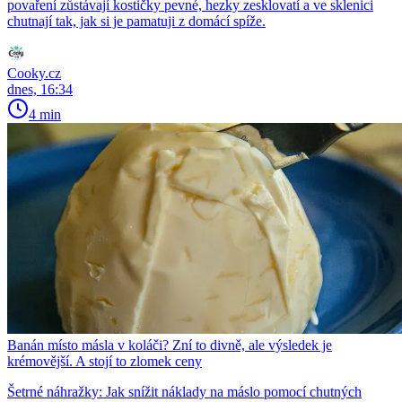
povaření zůstávají kostičky pevné, hezky zesklovatí a ve sklenici
chutnají tak, jak si je pamatuji z domácí spíže.
Cooky.cz
dnes, 16:34
4 min
Banán místo másla v koláči? Zní to divně, ale výsledek je
krémovější. A stojí to zlomek ceny
Šetrné náhražky: Jak snížit náklady na máslo pomocí chutných