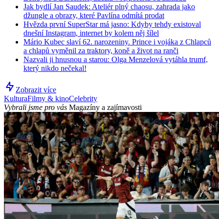
Jak bydlí Jan Saudek: Ateliér plný chaosu, zahrada jako
džungle a obrazy, které Pavlína odmítá prodat
Hvězda první SuperStar má jasno: Kdyby tehdy existoval
dnešní Instagram, internet by kolem něj šílel
Mário Kubec slaví 62. narozeniny. Prince i vojáka z Chlapců
a chlapů vyměnil za traktory, koně a život na ranči
Nazvali ji hnusnou a starou: Olga Menzelová vytáhla trumf,
který nikdo nečekal!
Zobrazit více
Kultura
Filmy & kino
Celebrity
Vybrali jsme pro vás
Magazíny a zajímavosti