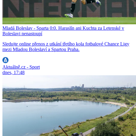
Mladá Boleslav - Sparta 0:0. Haraslín ani Kuchta za Letenské v
Boleslavi nenastoupí
Sledujte online přenos z utkání třetího kola fotbalové Chance Ligy
mezi Mladou Boleslaví a Spartou Praha.
Aktuálně.cz - Sport
dnes, 17:48