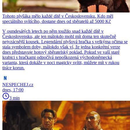
Tohoto plyšáka mělo každé dítě v Československu. Kdo měl
speciálního svítícího, dostane dnes od sběratelů až 5000 Kč
V osmdesátých letech po něm toužilo snad každé dítě v
Československu, ale jen málokdo mohl mít doma ten skutečně
nejvzácnější kousek. Legendární plyšová hračka s velkýma očima se
stala symbolem doby, málokdo však ví, že jedna konkrétní verze
dnes představuje hotový sběratelský poklad. Pokud ve vaší staré
krabici s hračkami odpočívá nepoškozená východoněmecká
varianta, která dokáže v noci magicky svítit, můžete mít v rukou
tisíce korun.
NESPECHEJ.cz
dnes, 17:00
3 min