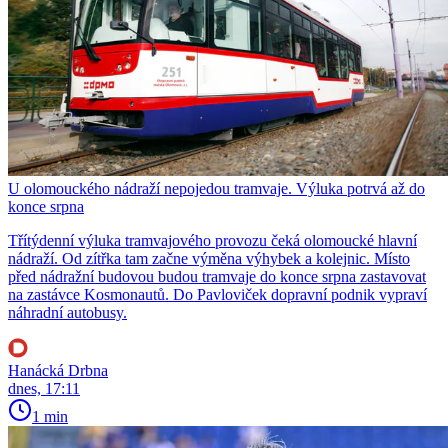
U olomouckého nádraží nepojedou tramvaje. Výluka potrvá až do
konce srpna
Třítýdenní výluka tramvajového provozu čeká olomoucké hlavní
nádraží. Od zítřka tam začne výměna výhybek a kolejnic. Místo
před nádražní budovou budou tramvaje do konce srpna zastavovat
na zastávce Kosmonautů. Do Pavloviček dopravní podnik vypraví
náhradní autobusy.
Hanácká Drbna
dnes, 17:11
1 min