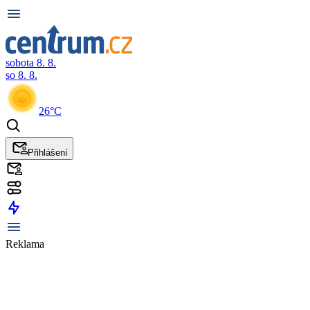
sobota 8. 8.
so 8. 8.
26°C
Přihlášení
Reklama