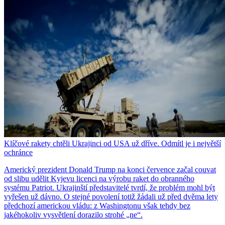
Klíčové rakety chtěli Ukrajinci od USA už dříve. Odmítl je i největší
ochránce
Americký prezident Donald Trump na konci července začal couvat
od slibu udělit Kyjevu licenci na výrobu raket do obranného
systému Patriot. Ukrajinští představitelé tvrdí, že problém mohl být
vyřešen už dávno. O stejné povolení totiž žádali už před dvěma lety
předchozí americkou vládu: z Washingtonu však tehdy bez
jakéhokoliv vysvětlení dorazilo strohé „ne“.