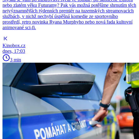
nebo zlatém věku Futuramy? Pak vás možná potěšíme shrnutím těch
nejvýznamnějších týdenních premiér na tuzemských streamovacích
službách, v nichž nechybí úspěšná komedie ze sportovního
prostředí, retro novinka Ryana Murphyho nebo nová řada kultovní
animované sci-fi.
Kinobox.cz
dnes, 17:03
3 min