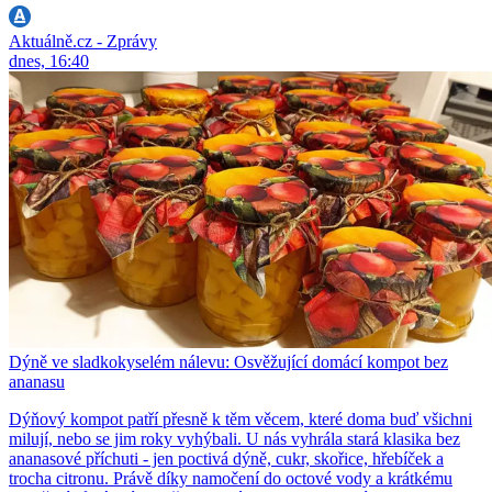
Aktuálně.cz - Zprávy
dnes, 16:40
Dýně ve sladkokyselém nálevu: Osvěžující domácí kompot bez
ananasu
Dýňový kompot patří přesně k těm věcem, které doma buď všichni
milují, nebo se jim roky vyhýbali. U nás vyhrála stará klasika bez
ananasové příchuti - jen poctivá dýně, cukr, skořice, hřebíček a
trocha citronu. Právě díky namočení do octové vody a krátkému