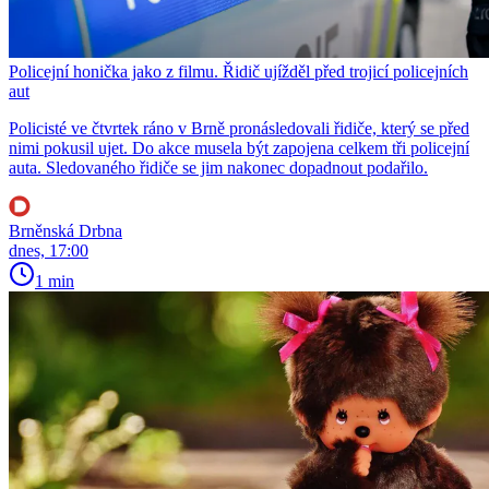
Policejní honička jako z filmu. Řidič ujížděl před trojicí policejních
aut
Policisté ve čtvrtek ráno v Brně pronásledovali řidiče, který se před
nimi pokusil ujet. Do akce musela být zapojena celkem tři policejní
auta. Sledovaného řidiče se jim nakonec dopadnout podařilo.
Brněnská Drbna
dnes, 17:00
1 min