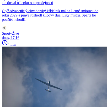
ale dostal nálepku o neprodejnosti
Čtyřiadvacetiletý ekvádorský křídelník má na Letné smlouvu do
roku 2029 a právě rozhodl klíčový duel Ligy mistrů. Sparta ho
pouštět nehodlá.
SportyŽivě
dnes, 17:16
4 min