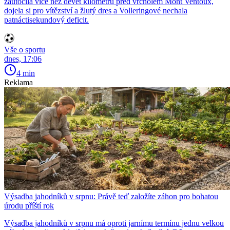
zaútočila více než devět kilometrů před vrcholem Mont Ventoux,
dojela si pro vítězství a žlutý dres a Volleringové nechala
patnáctisekundový deficit.
Vše o sportu
dnes, 17:06
4 min
Reklama
Výsadba jahodníků v srpnu: Právě teď založíte záhon pro bohatou
úrodu příští rok
Výsadba jahodníků v srpnu má oproti jarnímu termínu jednu velkou