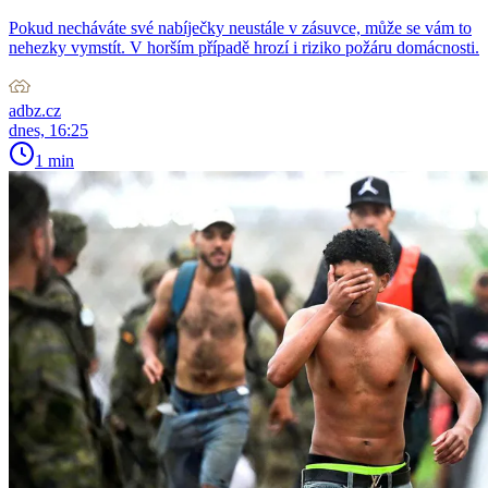
Pokud necháváte své nabíječky neustále v zásuvce, může se vám to
nehezky vymstít. V horším případě hrozí i riziko požáru domácnosti.
adbz.cz
dnes, 16:25
1 min