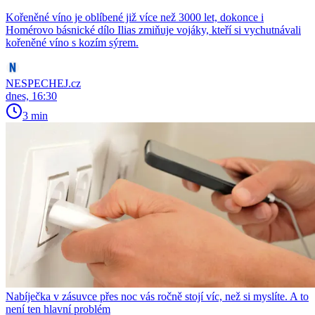
Kořeněné víno je oblíbené již více než 3000 let, dokonce i
Homérovo básnické dílo Ilias zmiňuje vojáky, kteří si vychutnávali
kořeněné víno s kozím sýrem.
NESPECHEJ.cz
dnes, 16:30
3 min
Nabíječka v zásuvce přes noc vás ročně stojí víc, než si myslíte. A to
není ten hlavní problém