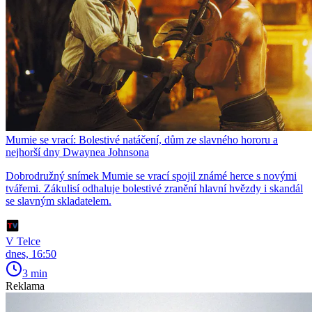
Mumie se vrací: Bolestivé natáčení, dům ze slavného hororu a
nejhorší dny Dwaynea Johnsona
Dobrodružný snímek Mumie se vrací spojil známé herce s novými
tvářemi. Zákulisí odhaluje bolestivé zranění hlavní hvězdy i skandál
se slavným skladatelem.
V Telce
dnes, 16:50
3 min
Reklama