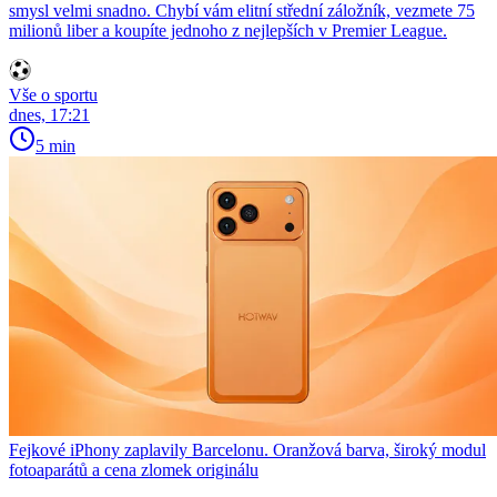
smysl velmi snadno. Chybí vám elitní střední záložník, vezmete 75
milionů liber a koupíte jednoho z nejlepších v Premier League.
Vše o sportu
dnes, 17:21
5 min
Fejkové iPhony zaplavily Barcelonu. Oranžová barva, široký modul
fotoaparátů a cena zlomek originálu