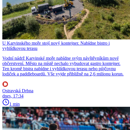
U Karvinského moře stojí nový kontejner. Nabídne bistro i
vyhlídkovou terasu
Vodní nádrž Karvinské moře nabídne svým návštěvníkům nové
občerstvení. Město na místě nechalo vybudovat gastro kontejner.
Ten kromě bistra nabídne i vyhlídkovou terasu nebo půjčovnu
lodiček a paddleboardů. Vše vyjde přibližně na 2,6 milionu korun.
Ostravská Drbna
dnes, 17:34
1 min