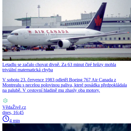
Letadlu se začalo chovat divně. Za 63 minut čiré hrůzy mohla
triviální matematická chyba
V sobotu 23. července 1983 odletěl Boeing 767 Air Canada z
Montrealu s necelou polovinou paliva, které posádka předpokládala
na palubě. V cestovní hladině mu zhasly oba motory.
VědaŽivě.cz
dnes, 16:45
4 min