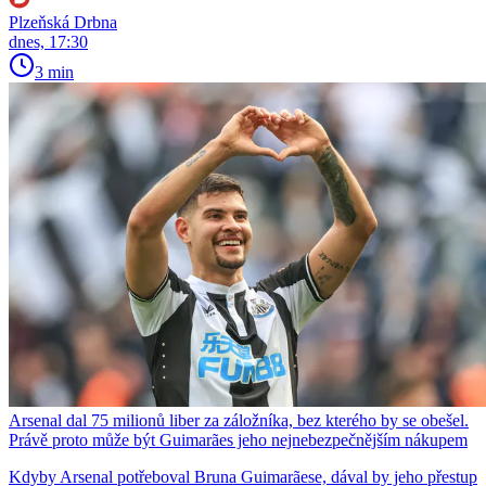
Plzeňská Drbna
dnes, 17:30
3 min
Arsenal dal 75 milionů liber za záložníka, bez kterého by se obešel.
Právě proto může být Guimarães jeho nejnebezpečnějším nákupem
Kdyby Arsenal potřeboval Bruna Guimarãese, dával by jeho přestup