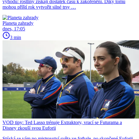
výhodu: rostliny získají dostatek času k zakořenění. Díky tomu
mohou příští rok vytvořit silné trsy …
Planeta zahrady
dnes, 17:05
3 min
VOD tipy: Ted Lasso trénuje Extraktory, vrací se Futurama a
Disney zkouší svou Euforii
Stýská se vám po mistrovství světa ve fotbale, po skončené Euforii