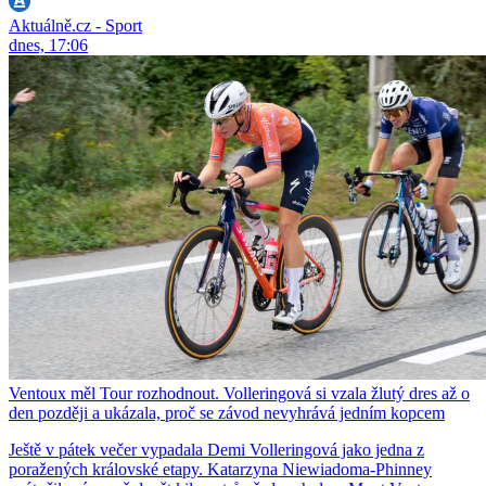
Aktuálně.cz - Sport
dnes, 17:06
Ventoux měl Tour rozhodnout. Volleringová si vzala žlutý dres až o
den později a ukázala, proč se závod nevyhrává jedním kopcem
Ještě v pátek večer vypadala Demi Volleringová jako jedna z
poražených královské etapy. Katarzyna Niewiadoma-Phinney