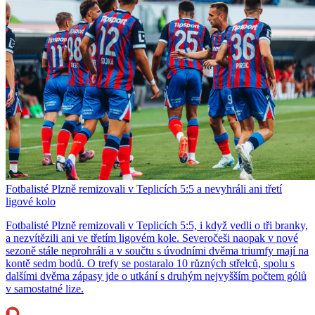
Fotbalisté Plzně remizovali v Teplicích 5:5 a nevyhráli ani třetí
ligové kolo
Fotbalisté Plzně remizovali v Teplicích 5:5, i když vedli o tři branky,
a nezvítězili ani ve třetím ligovém kole. Severočeši naopak v nové
sezoně stále neprohráli a v součtu s úvodními dvěma triumfy mají na
kontě sedm bodů. O trefy se postaralo 10 různých střelců, spolu s
dalšími dvěma zápasy jde o utkání s druhým nejvyšším počtem gólů
v samostatné lize.