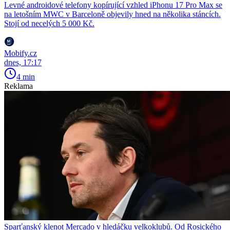
Levné androidové telefony kopírující vzhled iPhonu 17 Pro Max se
na letošním MWC v Barceloně objevily hned na několika stáncích.
Stojí od necelých 5 000 Kč.
Mobify.cz
dnes, 17:17
4 min
Reklama
Sparťanský klenot Mercado v hledáčku velkoklubů. Od Rosického