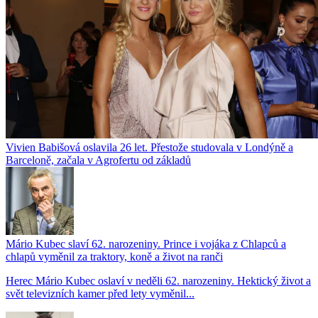
Vivien Babišová oslavila 26 let. Přestože studovala v Londýně a
Barceloně, začala v Agrofertu od základů
Mário Kubec slaví 62. narozeniny. Prince i vojáka z Chlapců a
chlapů vyměnil za traktory, koně a život na ranči
Herec Mário Kubec oslaví v neděli 62. narozeniny. Hektický život a
svět televizních kamer před lety vyměnil...