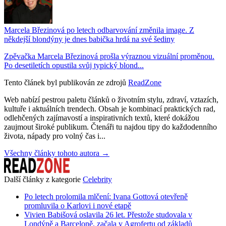
Marcela Březinová po letech odbarvování změnila image. Z
někdejší blondýny je dnes babička hrdá na své šediny
Zpěvačka Marcela Březinová prošla výraznou vizuální proměnou.
Po desetiletích opustila svůj typický blond...
Tento článek byl publikován ze zdrojů
ReadZone
Web nabízí pestrou paletu článků o životním stylu, zdraví, vztazích,
kultuře i aktuálních trendech. Obsah je kombinací praktických rad,
odlehčených zajímavostí a inspirativních textů, které dokážou
zaujmout široké publikum. Čtenáři tu najdou tipy do každodenního
života, nápady pro volný čas i...
Všechny články tohoto autora →
Další články z kategorie
Celebrity
Po letech prolomila mlčení: Ivana Gottová otevřeně
promluvila o Karlovi i nové etapě
Vivien Babišová oslavila 26 let. Přestože studovala v
Londýně a Barceloně, začala v Agrofertu od základů