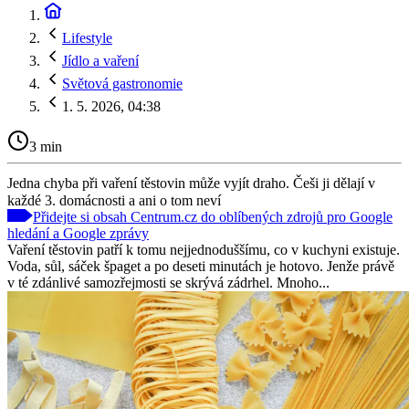
Lifestyle
Jídlo a vaření
Světová gastronomie
1. 5. 2026, 04:38
3 min
Jedna chyba při vaření těstovin může vyjít draho. Češi ji dělají v
každé 3. domácnosti a ani o tom neví
Přidejte si obsah Centrum.cz do oblíbených zdrojů pro Google
hledání a Google zprávy
Vaření těstovin patří k tomu nejjednoduššímu, co v kuchyni existuje.
Voda, sůl, sáček špaget a po deseti minutách je hotovo. Jenže právě
v té zdánlivé samozřejmosti se skrývá zádrhel. Mnoho...