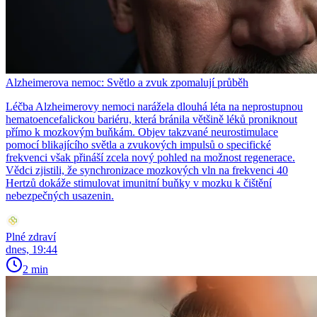
Alzheimerova nemoc: Světlo a zvuk zpomalují průběh
Léčba Alzheimerovy nemoci narážela dlouhá léta na neprostupnou
hematoencefalickou bariéru, která bránila většině léků proniknout
přímo k mozkovým buňkám. Objev takzvané neurostimulace
pomocí blikajícího světla a zvukových impulsů o specifické
frekvenci však přináší zcela nový pohled na možnost regenerace.
Vědci zjistili, že synchronizace mozkových vln na frekvenci 40
Hertzů dokáže stimulovat imunitní buňky v mozku k čištění
nebezpečných usazenin.
Plné zdraví
dnes, 19:44
2 min