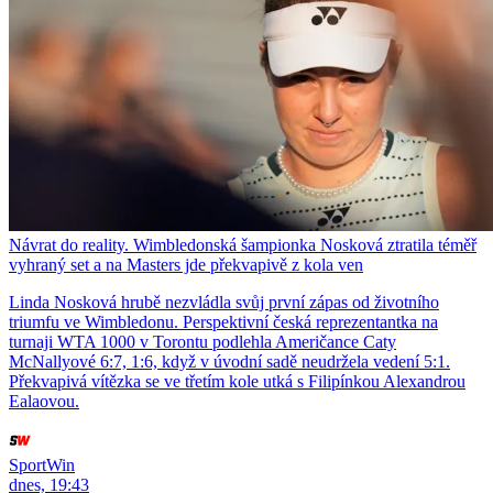
Návrat do reality. Wimbledonská šampionka Nosková ztratila téměř
vyhraný set a na Masters jde překvapivě z kola ven
Linda Nosková hrubě nezvládla svůj první zápas od životního
triumfu ve Wimbledonu. Perspektivní česká reprezentantka na
turnaji WTA 1000 v Torontu podlehla Američance Caty
McNallyové 6:7, 1:6, když v úvodní sadě neudržela vedení 5:1.
Překvapivá vítězka se ve třetím kole utká s Filipínkou Alexandrou
Ealaovou.
SportWin
dnes, 19:43