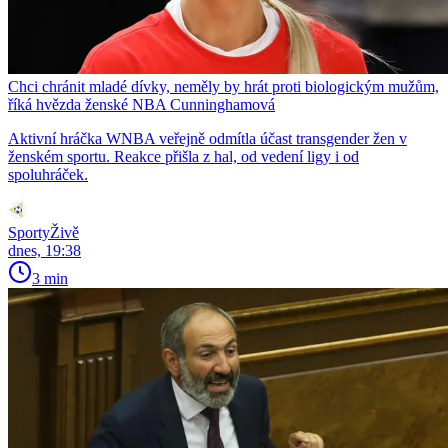
Chci chránit mladé dívky, neměly by hrát proti biologickým mužům,
říká hvězda ženské NBA Cunninghamová
Aktivní hráčka WNBA veřejně odmítla účast transgender žen v
ženském sportu. Reakce přišla z hal, od vedení ligy i od
spoluhráček.
SportyŽivě
dnes, 19:38
3 min