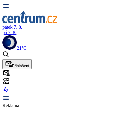
pátek 7. 8.
pá 7. 8.
21°C
Přihlášení
Reklama