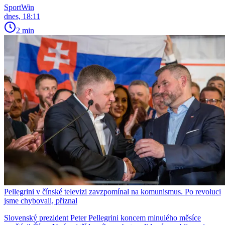
SportWin
dnes, 18:11
2 min
Pellegrini v čínské televizi zavzpomínal na komunismus. Po revoluci
jsme chybovali, přiznal
Slovenský prezident Peter Pellegrini koncem minulého měsíce