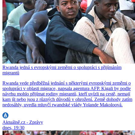
Rwanda jedná s evropskými zeměmi o spolupráci s přijímáním
migrantů
Rwanda vede předběžná jednání s některými evropskými zeměmi o
spolupráci v oblasti migrace, napsala agentura AFP. Kigali by podle
návrhu mohlo přijímat rodiny migrantů, kteří uvízli na cestě, nemají
kam jít nebo jsou z různých důvodů v ohrožení. Země dohody zatím
nedosáhly, uvedla mluvčí rwandské vlády Yolande Makoloová.
Aktuálně.cz - Zprávy
dnes, 19:30