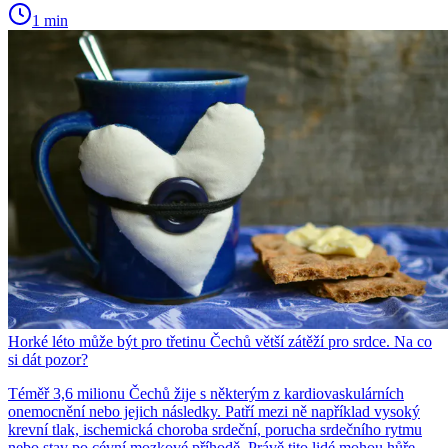
1 min
Horké léto může být pro třetinu Čechů větší zátěží pro srdce. Na co
si dát pozor?
Téměř 3,6 milionu Čechů žije s některým z kardiovaskulárních
onemocnění nebo jejich následky. Patří mezi ně například vysoký
krevní tlak, ischemická choroba srdeční, porucha srdečního rytmu
nebo stav po cévní mozkové příhodě. Právě tito lidé mohou hůře