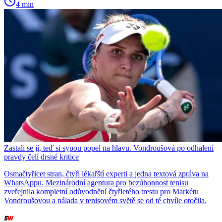
4 min
Zastali se jí, teď si sypou popel na hlavu. Vondroušová po odhalení
pravdy čelí drsné kritice
Osmačtyřicet stran, čtyři lékařští experti a jedna textová zpráva na
WhatsAppu. Mezinárodní agentura pro bezúhonnost tenisu
zveřejnila kompletní odůvodnění čtyřletého trestu pro Markétu
Vondroušovou a nálada v tenisovém světě se od té chvíle otočila.