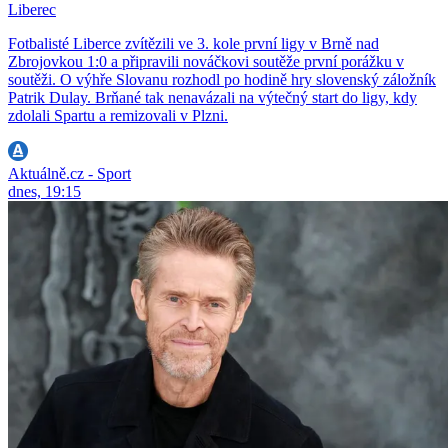
Liberec
Fotbalisté Liberce zvítězili ve 3. kole první ligy v Brně nad
Zbrojovkou 1:0 a připravili nováčkovi soutěže první porážku v
soutěži. O výhře Slovanu rozhodl po hodině hry slovenský záložník
Patrik Dulay. Brňané tak nenavázali na výtečný start do ligy, kdy
zdolali Spartu a remizovali v Plzni.
Aktuálně.cz - Sport
dnes, 19:15