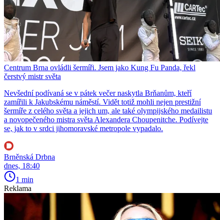
Centrum Brna ovládli šermíři. Jsem jako Kung Fu Panda, řekl
čerstvý mistr světa
Nevšední podívaná se v pátek večer naskytla Brňanům, kteří
zamířili k Jakubskému náměstí. Vidět totiž mohli nejen prestižní
šermíře z celého světa a jejich um, ale také olympijského medailistu
a novopečeného mistra světa Alexandera Choupenitche. Podívejte
se, jak to v srdci jihomoravské metropole vypadalo.
Brněnská Drbna
dnes, 18:40
1 min
Reklama