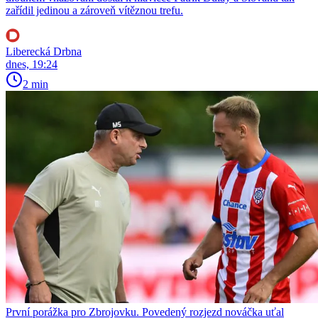
zařídil jedinou a zároveň vítěznou trefu.
Liberecká Drbna
dnes, 19:24
2 min
První porážka pro Zbrojovku. Povedený rozjezd nováčka uťal