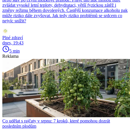
zvládat vysoké letní teploty, dehydrataci, větší fyzickou zátěž i
změny režimu během dovolených. Častější konzumace alkoholu pak
může riziko dále zvyšovat. Jak tedy riziko problémů se srdcem co
nejvíc snížit?
Plné zdraví
dnes, 19:43
5 min
Reklama
Co udělat s rajčaty v srpnu: 7 kroků, které pomohou dozrát
posledním plodům