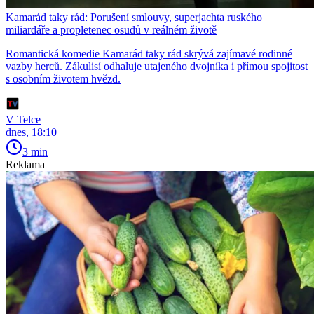
Kamarád taky rád: Porušení smlouvy, superjachta ruského
miliardáře a propletenec osudů v reálném životě
Romantická komedie Kamarád taky rád skrývá zajímavé rodinné
vazby herců. Zákulisí odhaluje utajeného dvojníka i přímou spojitost
s osobním životem hvězd.
V Telce
dnes, 18:10
3 min
Reklama