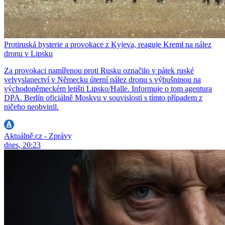
Protiruská hysterie a provokace z Kyjeva, reaguje Kreml na nález
dronu v Lipsku
Za provokaci namířenou proti Rusku označilo v pátek ruské
velvyslanectví v Německu úterní nález dronu s výbušninou na
východoněmeckém letišti Lipsko/Halle. Informuje o tom agentura
DPA. Berlín oficiálně Moskvu v souvislosti s tímto případem z
ničeho neobvinil.
Aktuálně.cz - Zprávy
dnes, 20:23