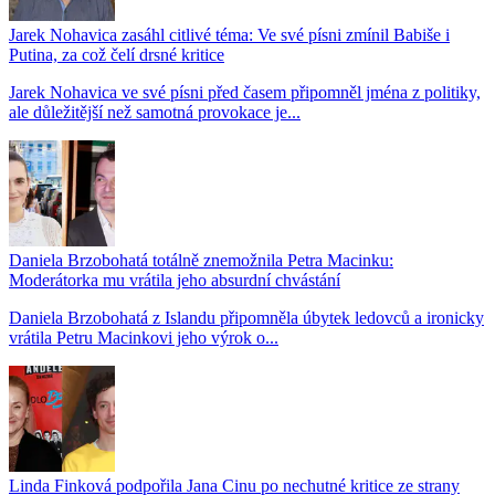
Jarek Nohavica zasáhl citlivé téma: Ve své písni zmínil Babiše i
Putina, za což čelí drsné kritice
Jarek Nohavica ve své písni před časem připomněl jména z politiky,
ale důležitější než samotná provokace je...
Daniela Brzobohatá totálně znemožnila Petra Macinku:
Moderátorka mu vrátila jeho absurdní chvástání
Daniela Brzobohatá z Islandu připomněla úbytek ledovců a ironicky
vrátila Petru Macinkovi jeho výrok o...
Linda Finková podpořila Jana Cinu po nechutné kritice ze strany