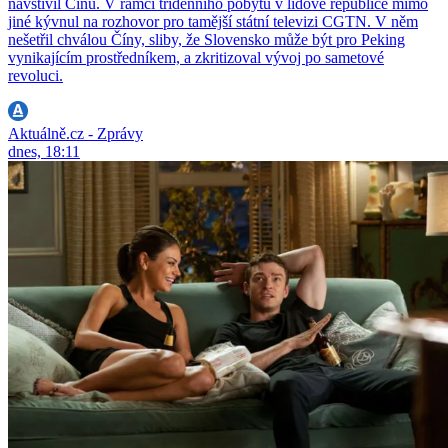
navštívil Čínu. V rámci třídenního pobytu v lidové republice mimo
jiné kývnul na rozhovor pro tamější státní televizi CGTN. V něm
nešetřil chválou Číny, sliby, že Slovensko může být pro Peking
vynikajícím prostředníkem, a zkritizoval vývoj po sametové
revoluci.
Aktuálně.cz - Zprávy
dnes, 18:11