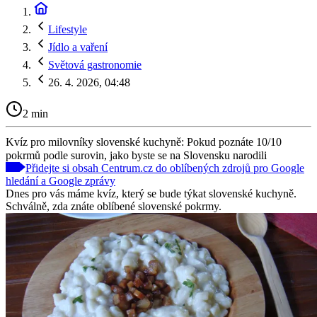
Lifestyle
Jídlo a vaření
Světová gastronomie
26. 4. 2026, 04:48
2 min
Kvíz pro milovníky slovenské kuchyně: Pokud poznáte 10/10
pokrmů podle surovin, jako byste se na Slovensku narodili
Přidejte si obsah Centrum.cz do oblíbených zdrojů pro Google
hledání a Google zprávy
Dnes pro vás máme kvíz, který se bude týkat slovenské kuchyně.
Schválně, zda znáte oblíbené slovenské pokrmy.