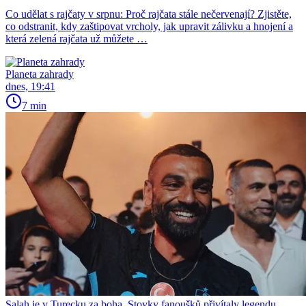
Co udělat s rajčaty v srpnu: Proč rajčata stále nečervenají? Zjistěte,
co odstranit, kdy zaštipovat vrcholy, jak upravit zálivku a hnojení a
která zelená rajčata už můžete …
Planeta zahrady
dnes, 19:41
7 min
Salah je v Turecku za boha. Stovky fanoušků přivítaly legendu