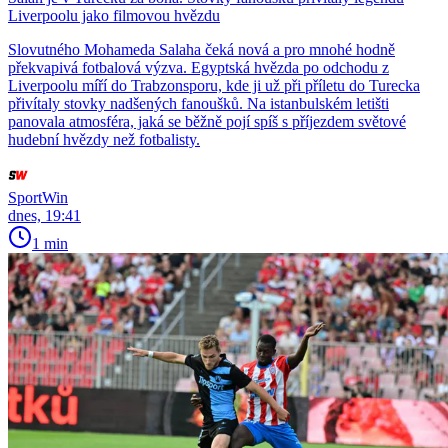
Liverpoolu jako filmovou hvězdu
Slovutného Mohameda Salaha čeká nová a pro mnohé hodně
překvapivá fotbalová výzva. Egyptská hvězda po odchodu z
Liverpoolu míří do Trabzonsporu, kde ji už při příletu do Turecka
přivítaly stovky nadšených fanoušků. Na istanbulském letišti
panovala atmosféra, jaká se běžně pojí spíš s příjezdem světové
hudební hvězdy než fotbalisty.
SportWin
dnes, 19:41
1 min