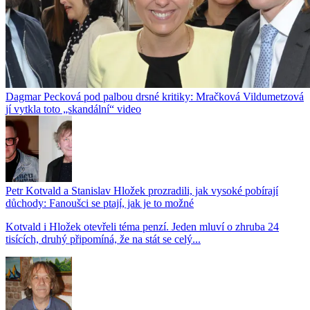
Dagmar Pecková pod palbou drsné kritiky: Mračková Vildumetzová
jí vytkla toto „skandální“ video
Petr Kotvald a Stanislav Hložek prozradili, jak vysoké pobírají
důchody: Fanoušci se ptají, jak je to možné
Kotvald i Hložek otevřeli téma penzí. Jeden mluví o zhruba 24
tisících, druhý připomíná, že na stát se celý...