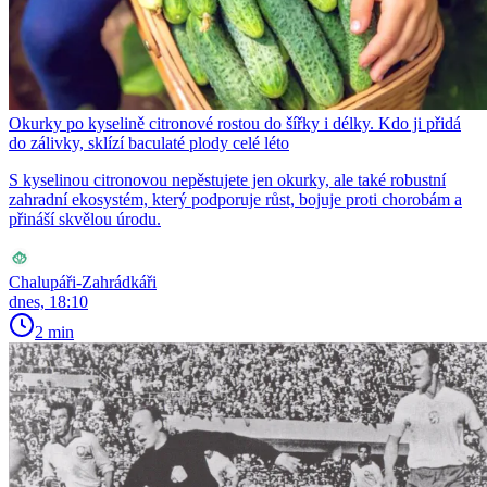
Okurky po kyselině citronové rostou do šířky i délky. Kdo ji přidá
do zálivky, sklízí baculaté plody celé léto
S kyselinou citronovou nepěstujete jen okurky, ale také robustní
zahradní ekosystém, který podporuje růst, bojuje proti chorobám a
přináší skvělou úrodu.
Chalupáři-Zahrádkáři
dnes, 18:10
2 min