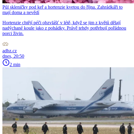
Půl skleničky pod keř a hortenzie kvetou do října. Zahrádkáři to
mají doma a nevědí
Hortenzie chtějí péči obzvlášť v létě, když se jim z květů dělají
nadýchané koule jako z pohádky. Právě tehdy potřebují pořádnou
porci živin.
adbz.cz
dnes, 20:50
2 min