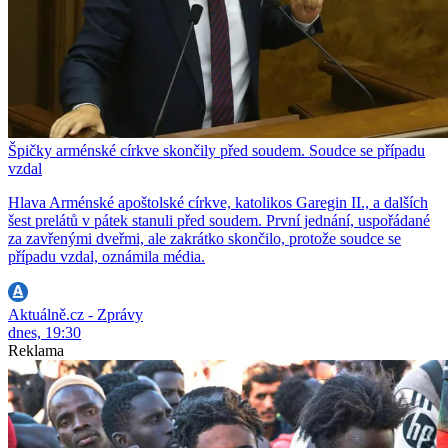
Špičky arménské církve skončily před soudem. Soudce se případu
vzdal
Hlava Arménské apoštolské církve, katolikos Garegin II., a dalších
šest prelátů v pátek stanuli před soudem. První jednání, uspořádané
za zavřenými dveřmi, ale zakrátko skončilo, protože soudce se
případu vzdal, oznámila média.
Aktuálně.cz - Zprávy
dnes, 19:30
Reklama