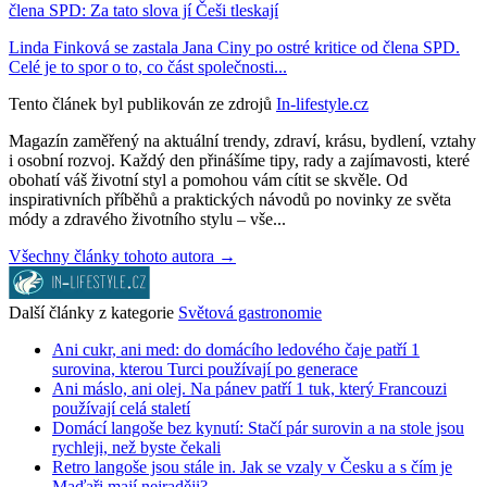
člena SPD: Za tato slova jí Češi tleskají
Linda Finková se zastala Jana Ciny po ostré kritice od člena SPD.
Celé je to spor o to, co část společnosti...
Tento článek byl publikován ze zdrojů
In-lifestyle.cz
Magazín zaměřený na aktuální trendy, zdraví, krásu, bydlení, vztahy
i osobní rozvoj. Každý den přinášíme tipy, rady a zajímavosti, které
obohatí váš životní styl a pomohou vám cítit se skvěle. Od
inspirativních příběhů a praktických návodů po novinky ze světa
módy a zdravého životního stylu – vše...
Všechny články tohoto autora →
Další články z kategorie
Světová gastronomie
Ani cukr, ani med: do domácího ledového čaje patří 1
surovina, kterou Turci používají po generace
Ani máslo, ani olej. Na pánev patří 1 tuk, který Francouzi
používají celá staletí
Domácí langoše bez kynutí: Stačí pár surovin a na stole jsou
rychleji, než byste čekali
Retro langoše jsou stále in. Jak se vzaly v Česku a s čím je
Maďaři mají nejraději?