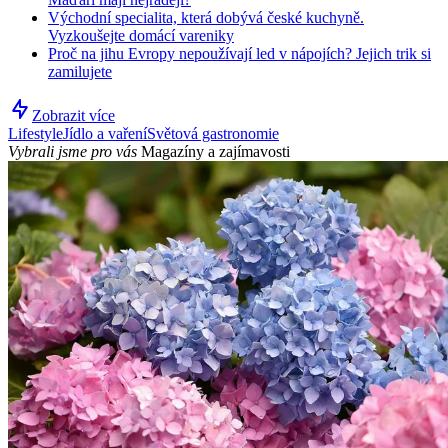
Východní specialita, která dobývá české kuchyně.
Vyzkoušejte domácí vareniky
Proč na jihu Evropy nepoužívají led v nápojích? Jejich trik si
zamilujete
Zobrazit více
Lifestyle
Jídlo a vaření
Světová gastronomie
Vybrali jsme pro vás
Magazíny a zajímavosti