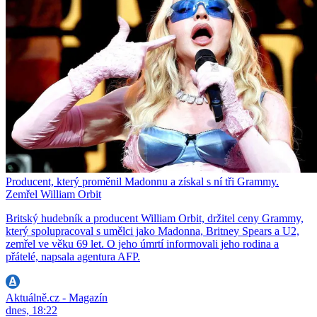
Producent, který proměnil Madonnu a získal s ní tři Grammy.
Zemřel William Orbit
Britský hudebník a producent William Orbit, držitel ceny Grammy,
který spolupracoval s umělci jako Madonna, Britney Spears a U2,
zemřel ve věku 69 let. O jeho úmrtí informovali jeho rodina a
přátelé, napsala agentura AFP.
Aktuálně.cz - Magazín
dnes, 18:22