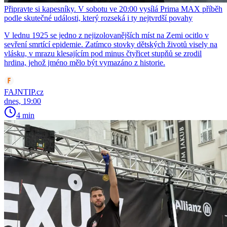
Připravte si kapesníky. V sobotu ve 20:00 vysílá Prima MAX příběh
podle skutečné události, který rozseká i ty nejtvrdší povahy
V lednu 1925 se jedno z nejizolovanějších míst na Zemi ocitlo v
sevření smrtící epidemie. Zatímco stovky dětských životů visely na
vlásku, v mrazu klesajícím pod minus čtyřicet stupňů se zrodil
hrdina, jehož jméno mělo být vymazáno z historie.
FAJNTIP.cz
dnes, 19:00
4 min