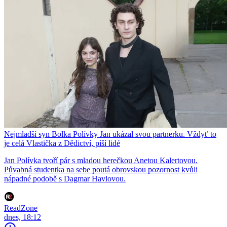
Nejmladší syn Bolka Polívky Jan ukázal svou partnerku. Vždyť to
je celá Vlastička z Dědictví, píší lidé
Jan Polívka tvoří pár s mladou herečkou Anetou Kalertovou.
Půvabná studentka na sebe poutá obrovskou pozornost kvůli
nápadné podobě s Dagmar Havlovou.
ReadZone
dnes, 18:12