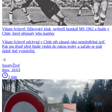
Viliam Schrojf: žižkovský kluk, nejlepší brankář MS 1962 a finále v
Chile, které přepsaly jeho kariéru
Viliam Schrojf odchytal v Chile pět zápasů jako neprůstřelná zeď.
Pak mu těsně před finále vtiskli do rukou trofej, a začalo se psát
úplně jiné vyprávění.
SportyŽivě
dnes, 18:03
3 min