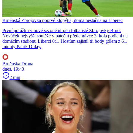
Brněnská Zbrojovka poprvé klopýtla, doma nestačila na Liberec
První porážku v nové sezoně utrpěli fotbalisté Zbrojovky Brno.
Nováček nejvyšší soutěže v páteční předehrávce 3. kola podlehl na
domácím stadionu Liberci 0:1. Hostům zajistil tři body gólem z 61.
minuty Patrik Dulay.
Brněnská Drbna
dnes, 19:40
2 min