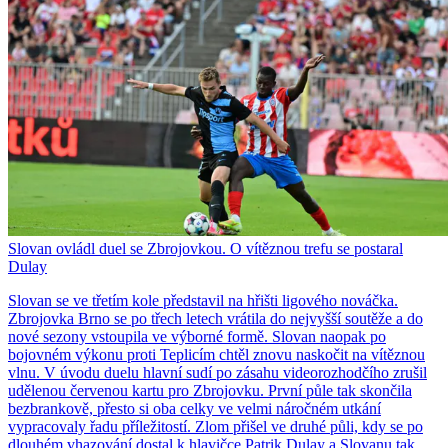
Slovan ovládl duel se Zbrojovkou. O vítěznou trefu se postaral
Dulay
Slovan se ve třetím kole představil na hřišti ligového nováčka.
Zbrojovka Brno se po třech letech vrátila do nejvyšší soutěže a do
nové sezony vstoupila ve výborné formě. Slovan naopak po
bojovném výkonu proti Teplicím chtěl znovu naskočit na vítěznou
vlnu. V úvodu duelu hlavní sudí po zásahu videorozhodčího zrušil
udělenou červenou kartu pro Zbrojovku. První půle tak skončila
bezbrankově, přesto si oba celky ve velmi náročném utkání
vypracovaly řadu příležitostí. Zlom přišel ve druhé půli, kdy se po
dlouhém vhazování dostal k hlavičce Patrik Dulay a Slovanu tak