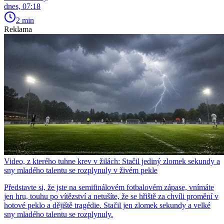
dnes, 07:18
2 min
Reklama
Video, z kterého tuhne krev v žilách: Stačil jediný zlomek sekundy a
sny mladého talentu se rozplynuly v živém pekle
Představte si, že jste na semifinálovém fotbalovém zápase, vnímáte
jen hru, touhu po vítězství a netušíte, že se hřiště za chvíli promění v
hotové peklo a dějiště tragédie. Stačil jen zlomek sekundy a velké
sny mladého talentu se rozplynuly.