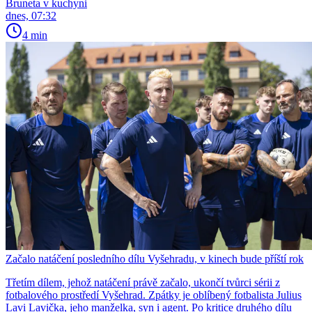
Bruneta v kuchyni
dnes, 07:32
4 min
Začalo natáčení posledního dílu Vyšehradu, v kinech bude příští rok
Třetím dílem, jehož natáčení právě začalo, ukončí tvůrci sérii z
fotbalového prostředí Vyšehrad. Zpátky je oblíbený fotbalista Julius
Lavi Lavička, jeho manželka, syn i agent. Po kritice druhého dílu