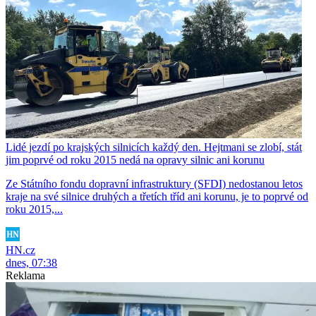
Lidé jezdí po krajských silnicích každý den. Hejtmani se zlobí, stát
jim poprvé od roku 2015 nedá na opravy silnic ani korunu
Ze Státního fondu dopravní infrastruktury (SFDI) nedostanou letos
kraje na své silnice druhých a třetích tříd ani korunu, je to poprvé od
roku 2015,...
HN.cz
dnes, 07:38
Reklama