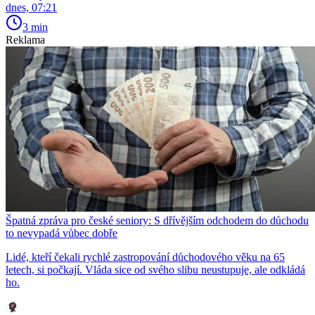
dnes, 07:21
3 min
Reklama
Špatná zpráva pro české seniory: S dřívějším odchodem do důchodu
to nevypadá vůbec dobře
Lidé, kteří čekali rychlé zastropování důchodového věku na 65
letech, si počkají. Vláda sice od svého slibu neustupuje, ale odkládá
ho.