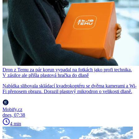
Dron z Temu za pár korun vypadal na fotkách jako profi technika.
V zásilce ale přišla plastová hračka do dlaně
Nabídka slibovala skládací kvadrokoptéru se dvěma kamerami a Wi-
Fi přenosem obrazu. Dorazil plastový mikrodron o velikosti dlaně.
Mobify.cz
dnes, 07:38
4 min