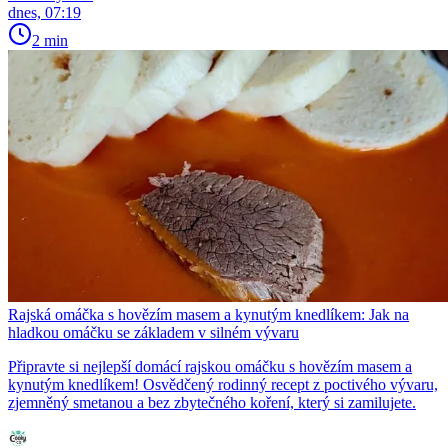
dnes, 07:19
2 min
Rajská omáčka s hovězím masem a kynutým knedlíkem: Jak na
hladkou omáčku se základem v silném vývaru
Připravte si nejlepší domácí rajskou omáčku s hovězím masem a
kynutým knedlíkem! Osvědčený rodinný recept z poctivého vývaru,
zjemněný smetanou a bez zbytečného koření, který si zamilujete.