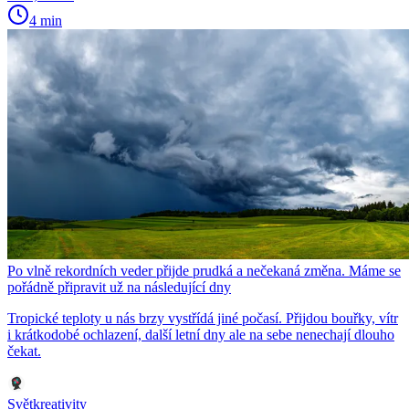
4 min
Po vlně rekordních veder přijde prudká a nečekaná změna. Máme se
pořádně připravit už na následující dny
Tropické teploty u nás brzy vystřídá jiné počasí. Přijdou bouřky, vítr
i krátkodobé ochlazení, další letní dny ale na sebe nenechají dlouho
čekat.
Světkreativity