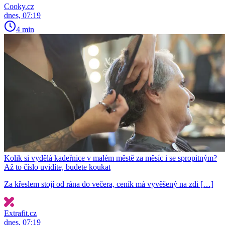
Cooky.cz
dnes, 07:19
4 min
Kolik si vydělá kadeřnice v malém městě za měsíc i se spropitným?
Až to číslo uvidíte, budete koukat
Za křeslem stojí od rána do večera, ceník má vyvěšený na zdi […]
Extrafit.cz
dnes, 07:19