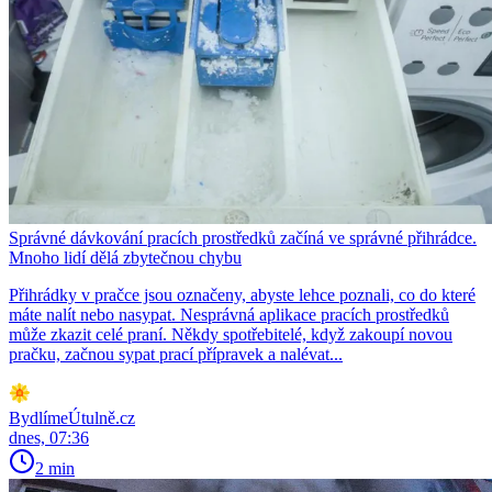
Správné dávkování pracích prostředků začíná ve správné přihrádce.
Mnoho lidí dělá zbytečnou chybu
Přihrádky v pračce jsou označeny, abyste lehce poznali, co do které
máte nalít nebo nasypat. Nesprávná aplikace pracích prostředků
může zkazit celé praní. Někdy spotřebitelé, když zakoupí novou
pračku, začnou sypat prací přípravek a nalévat...
BydlímeÚtulně.cz
dnes, 07:36
2 min