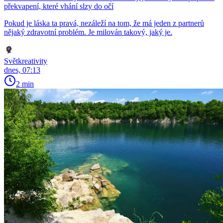
překvapení, které vhání slzy do očí
Pokud je láska ta pravá, nezáleží na tom, že má jeden z partnerů
nějaký zdravotní problém. Je milován takový, jaký je.
Světkreativity
dnes, 07:13
2 min