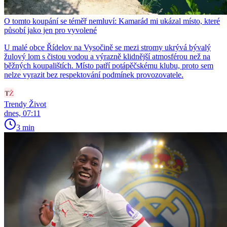
O tomto koupání se téměř nemluví: Kamarád mi ukázal místo, které
působí jako jen pro vyvolené
U malé obce Řídelov na Vysočině se mezi stromy ukrývá bývalý
žulový lom s čistou vodou a výrazně klidnější atmosférou než na
běžných koupalištích. Místo patří potápěčskému klubu, proto sem
nelze vyrazit bez respektování podmínek provozovatele.
Trendy Život
dnes, 07:11
3 min