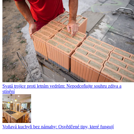
Svatá trojice proti letním vedrům: Nepodceňujte souhru zdiva a
stínění
Voňavá kuchyň bez námahy: Osvědčené tipy, které fungují