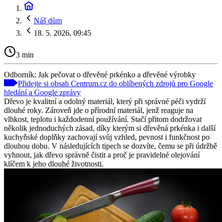
Náš dům
18. 5. 2026, 09:45
3 min
Odborník: Jak pečovat o dřevěné prkénko a dřevěné výrobky
Přidejte si obsah Centrum.cz do oblíbených zdrojů pro Google
hledání a Google zprávy
Dřevo je kvalitní a odolný materiál, který při správné péči vydrží
dlouhé roky. Zároveň jde o přírodní materiál, jenž reaguje na
vlhkost, teplotu i každodenní používání. Stačí přitom dodržovat
několik jednoduchých zásad, díky kterým si dřevěná prkénka i další
kuchyňské doplňky zachovají svůj vzhled, pevnost i funkčnost po
dlouhou dobu. V následujících tipech se dozvíte, čemu se při údržbě
vyhnout, jak dřevo správně čistit a proč je pravidelné olejování
klíčem k jeho dlouhé životnosti.