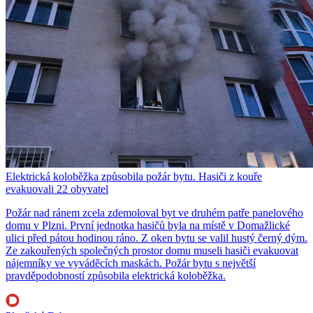
Elektrická koloběžka způsobila požár bytu. Hasiči z kouře
evakuovali 22 obyvatel
Požár nad ránem zcela zdemoloval byt ve druhém patře panelového
domu v Plzni. První jednotka hasičů byla na místě v Domažlické
ulici před pátou hodinou ráno. Z oken bytu se valil hustý černý dým.
Ze zakouřených společných prostor domu museli hasiči evakuovat
nájemníky ve vyváděcích maskách. Požár bytu s největší
pravděpodobností způsobila elektrická koloběžka.