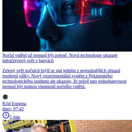
Noční vidění už nemusí být zelené. Nová technologie ukazuje
infračervený svět v barvách
Zelený svět nočních brýlí se stal jedním z nejznámějších obrazů
moderní války. Nový experimentální systém z Pekingského
technologického institutu ale ukazuje, že právě tato jednobarevnost
nemusí být nutnou vlastností nočního vidění.
Kód Enigma
dnes, 07:42
5 min