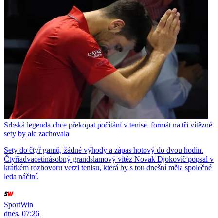
Srbská legenda chce překopat počítání v tenise, formát na tři vítězné
sety by ale zachovala
Sety do čtyř gamů, žádné výhody a zápas hotový do dvou hodin.
Čtyřiadvacetinásobný grandslamový vítěz Novak Djokovič popsal v
krátkém rozhovoru verzi tenisu, která by s tou dnešní měla společné
leda náčiní.
SportWin
dnes, 07:26