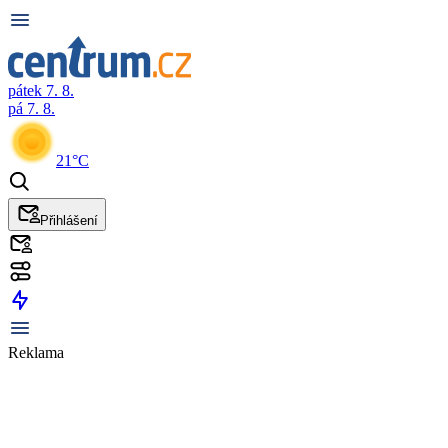
pátek 7. 8.
pá 7. 8.
21°C
Přihlášení
Reklama