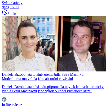
Světkreativity
dnes, 07:21
3 min
Daniela Brzobohatá totálně znemožnila Petra Macinku:
Moderátorka mu vrátila jeho absurdní chvástání
Daniela Brzobohatá z Islandu připomněla úbytek ledovců a ironicky
vrátila Petru Macinkovi jeho výrok o konci klimatické krize.
In-lifestyle.cz