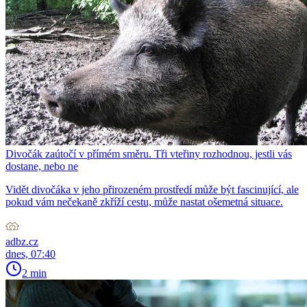
Divočák zaútočí v přímém směru. Tři vteřiny rozhodnou, jestli vás
dostane, nebo ne
Vidět divočáka v jeho přirozeném prostředí může být fascinující, ale
pokud vám nečekaně zkříží cestu, může nastat ošemetná situace.
adbz.cz
dnes, 07:40
2 min