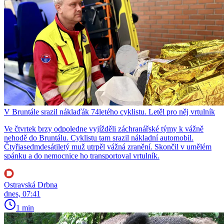
V Bruntále srazil náklaďák 74letého cyklistu. Letěl pro něj vrtulník
Ve čtvrtek brzy odpoledne vyjížděli záchranářské týmy k vážně
nehodě do Bruntálu. Cyklistu tam srazil nákladní automobil.
Čtyřiasedmdesátiletý muž utrpěl vážná zranění. Skončil v umělém
spánku a do nemocnice ho transportoval vrtulník.
Ostravská Drbna
dnes, 07:41
1 min