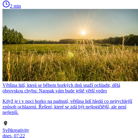
2 min
Většina lidí, která se během horkých dnů snaží ochladit, dělá
obrovskou chybu: Naopak vám bude ještě větší vedro
Když je i v noci horko na padnutí, většina lidí hledá co nejrychlejší
způsob ochlazení. Řešení, které se zdá být nejlogičtější, ale není
nejlepší.
Světkreativity
dnes, 07:22