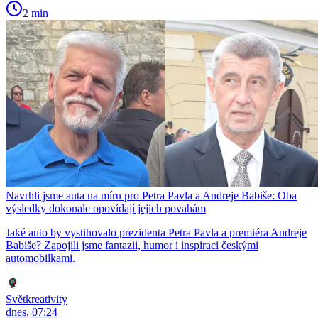
2 min
Navrhli jsme auta na míru pro Petra Pavla a Andreje Babiše: Oba
výsledky dokonale opovídají jejich povahám
Jaké auto by vystihovalo prezidenta Petra Pavla a premiéra Andreje
Babiše? Zapojili jsme fantazii, humor i inspiraci českými
automobilkami.
Světkreativity
dnes, 07:24