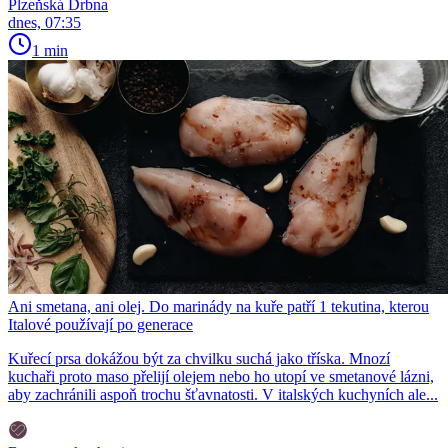
Plzeňská Drbna
dnes, 07:35
1 min
Ani smetana, ani olej. Do marinády na kuře patří 1 tekutina, kterou
Italové používají po generace
Kuřecí prsa dokážou být za chvilku suchá jako tříska. Mnozí
kuchaři proto maso přelijí olejem nebo ho utopí ve smetanové lázni,
aby zachránili aspoň trochu šťavnatosti. V italských kuchyních ale...