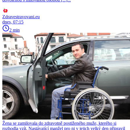
Zdravestravovani.eu
dnes, 07:15
2 min
Žena se zamilovala do zdravotně postiženého muže, kterého si
rozhodla vzít. Nastávající manžel pro ni v jejich velký den připravil