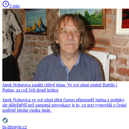
3 min
Jarek Nohavica zasáhl citlivé téma: Ve své písni zmínil Babiše i
Putina, za což čelí drsné kritice
Jarek Nohavica ve své písni před časem připomněl jména z politiky,
ale důležitější než samotná provokace je to, co text vypovídá o české
potřebě hledat viníka jinde.
In-lifestyle.cz