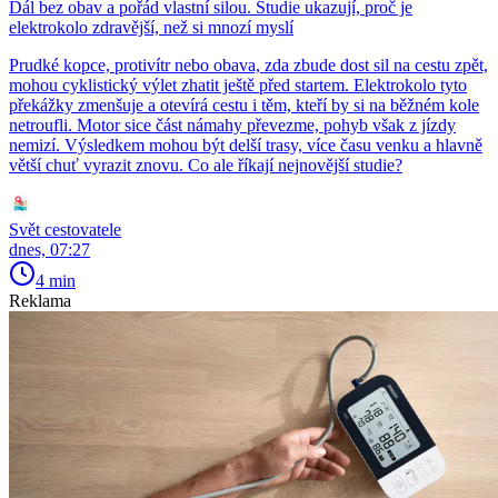
Dál bez obav a pořád vlastní silou. Studie ukazují, proč je
elektrokolo zdravější, než si mnozí myslí
Prudké kopce, protivítr nebo obava, zda zbude dost sil na cestu zpět,
mohou cyklistický výlet zhatit ještě před startem. Elektrokolo tyto
překážky zmenšuje a otevírá cestu i těm, kteří by si na běžném kole
netroufli. Motor sice část námahy převezme, pohyb však z jízdy
nemizí. Výsledkem mohou být delší trasy, více času venku a hlavně
větší chuť vyrazit znovu. Co ale říkají nejnovější studie?
Svět cestovatele
dnes, 07:27
4 min
Reklama