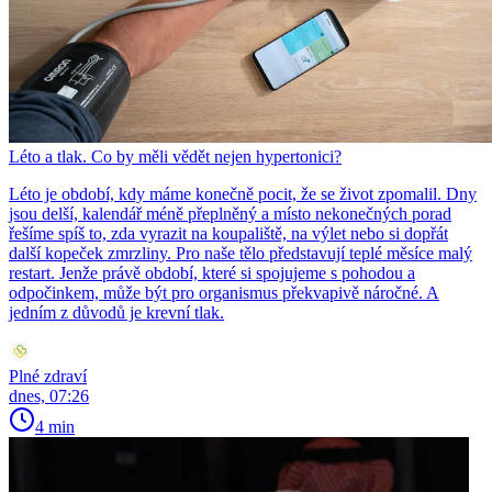
Léto a tlak. Co by měli vědět nejen hypertonici?
Léto je období, kdy máme konečně pocit, že se život zpomalil. Dny
jsou delší, kalendář méně přeplněný a místo nekonečných porad
řešíme spíš to, zda vyrazit na koupaliště, na výlet nebo si dopřát
další kopeček zmrzliny. Pro naše tělo představují teplé měsíce malý
restart. Jenže právě období, které si spojujeme s pohodou a
odpočinkem, může být pro organismus překvapivě náročné. A
jedním z důvodů je krevní tlak.
Plné zdraví
dnes, 07:26
4 min