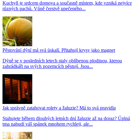
Kuchyň je srdcem domova a současně místem, kde vzniká nejvíce
různých pachů. Vůně čerstvě upečeného...
Pěstování dýní má svá úskalí. Přitahují krysy jako magnet
Dýně se v posledních letech staly oblíbenou plodinou, kterou
zahrádkáři na svých pozemcích pěstují. Jsou...
Jak správně zatahovat rolety a žaluzie? Má to svá pravidla
Stahujete během dlouhých letních dní žaluzie až na doraz? Úplná
tma nabudí váš spánek mnohem rychleji, ale...