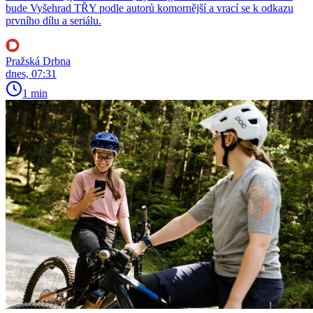
bude Vyšehrad TŘY podle autorů komornější a vrací se k odkazu
prvního dílu a seriálu.
Pražská Drbna
dnes, 07:31
1 min