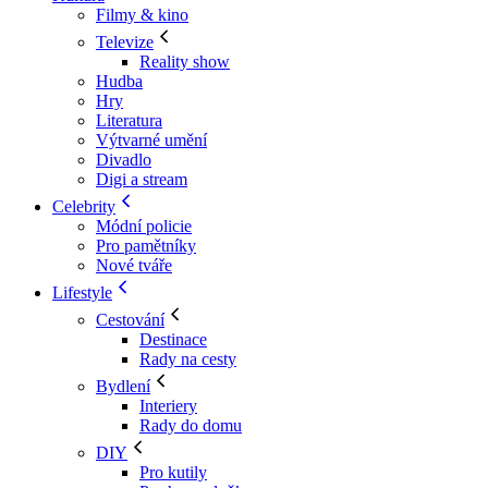
Filmy & kino
Televize
Reality show
Hudba
Hry
Literatura
Výtvarné umění
Divadlo
Digi a stream
Celebrity
Módní policie
Pro pamětníky
Nové tváře
Lifestyle
Cestování
Destinace
Rady na cesty
Bydlení
Interiery
Rady do domu
DIY
Pro kutily