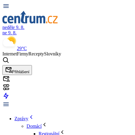
neděle 9. 8.
ne 9. 8.
29°C
Internet
Firmy
Recepty
Slovníky
Přihlášení
Zprávy
Domácí
Regionální