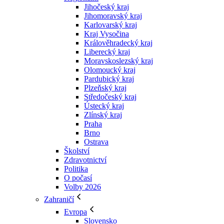
Jihočeský kraj
Jihomoravský kraj
Karlovarský kraj
Kraj Vysočina
Králověhradecký kraj
Liberecký kraj
Moravskoslezský kraj
Olomoucký kraj
Pardubický kraj
Plzeňský kraj
Středočeský kraj
Ústecký kraj
Zlínský kraj
Praha
Brno
Ostrava
Školství
Zdravotnictví
Politika
O počasí
Volby 2026
Zahraničí
Evropa
Slovensko