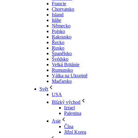
Francie
Chorvatsko
Island
Itálie
Německo
Polsko
Rakousko
Řecko
Rusko
Španělsko
Švédsko
Velká Británie
Rumunsko
Válka na Ukrajině
Maďarsko
Svět
USA
Blízký východ
Izrael
Palestina
Asie
Čína
Jižní Korea