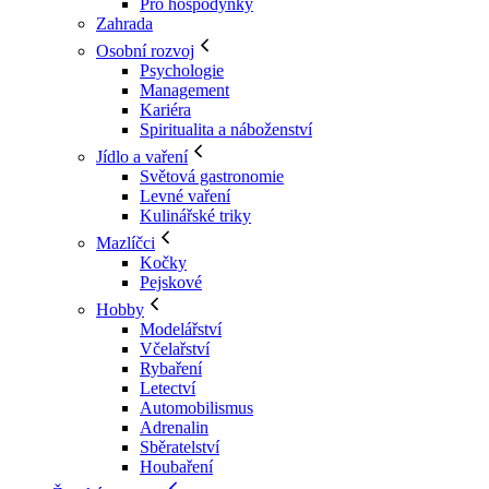
Pro hospodyňky
Zahrada
Osobní rozvoj
Psychologie
Management
Kariéra
Spiritualita a náboženství
Jídlo a vaření
Světová gastronomie
Levné vaření
Kulinářské triky
Mazlíčci
Kočky
Pejskové
Hobby
Modelářství
Včelařství
Rybaření
Letectví
Automobilismus
Adrenalin
Sběratelství
Houbaření