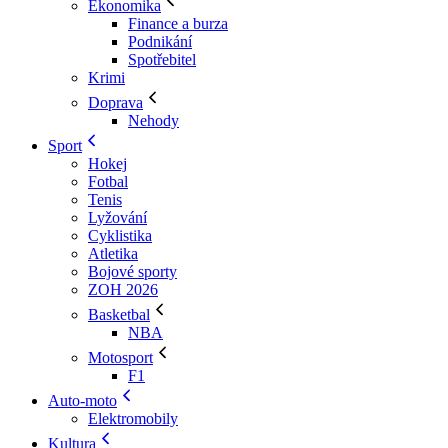
Ekonomika
Finance a burza
Podnikání
Spotřebitel
Krimi
Doprava
Nehody
Sport
Hokej
Fotbal
Tenis
Lyžování
Cyklistika
Atletika
Bojové sporty
ZOH 2026
Basketbal
NBA
Motosport
F1
Auto-moto
Elektromobily
Kultura