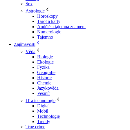
Sex
Astrologie
Horoskopy
Tarot a karty
Andělé a tajemná znamení
Numerologie
Tajemno
Zajímavosti
Věda
Biologie
Ekologie
Fyzika
Geografie
Historie
Chemie
Jazykověda
Vesmír
IT a technologie
Digital
Mobil
Technologie
Trendy
True crime