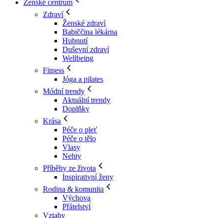
Ženské centrum
Zdraví
Ženské zdraví
Babiččina lékárna
Hubnutí
Duševní zdraví
Wellbeing
Fitness
Jóga a pilates
Módní trendy
Aktuální trendy
Doplňky
Krása
Péče o pleť
Péče o tělo
Vlasy
Nehty
Příběhy ze života
Inspirativní ženy
Rodina & komunita
Výchova
Přátelství
Vztahy