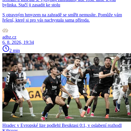
bylinka. Stačí ji zasadit ke stolu
S otravným hmyzem na zahradě se smířit nemusíte. Pomůže vám
řešení, které si pro vás nachystala sama příroda.
adbz.cz
6. 8. 2026, 19:34
2 min
Hradec v Evropské lize podlehl Besiktasi 0:1, v oslabení rozhodl
Kilicsoy