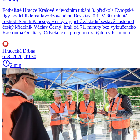
Fotbalisté Hradce Králové v úvodním utkání 3. předkola Evropské
ligy podlehli doma favorizovanému Besiktasi 0:1. V 80. minutě
rozhodl Semih Kilicsoy. Hosté, v jejichž základní sestavě nastoupil
český křídelník Václav Černý, hráli od 71. minuty bez vyloučeného
Kassouma Ouattary. Odveta je na programu za týden v Istanbulu.
Hradecká Drbna
6. 8. 2026, 19:30
2 min