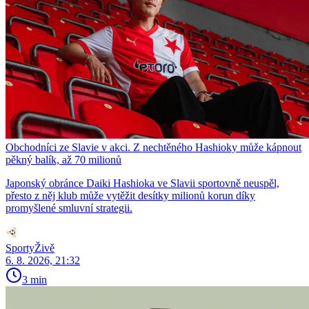
Obchodníci ze Slavie v akci. Z nechtěného Hashioky může kápnout
pěkný balík, až 70 milionů
Japonský obránce Daiki Hashioka ve Slavii sportovně neuspěl,
přesto z něj klub může vytěžit desítky milionů korun díky
promyšlené smluvní strategii.
SportyŽivě
6. 8. 2026, 21:32
3 min