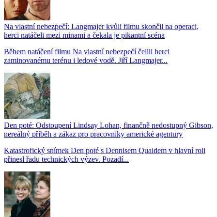
Na vlastní nebezpečí: Langmajer kvůli filmu skončil na operaci,
herci natáčeli mezi minami a čekala je pikantní scéna
Během natáčení filmu Na vlastní nebezpečí čelili herci
zaminovanému terénu i ledové vodě. Jiří Langmajer...
Den poté: Odstoupení Lindsay Lohan, finančně nedostupný Gibson,
nereálný příběh a zákaz pro pracovníky americké agentury
Katastrofický snímek Den poté s Dennisem Quaidem v hlavní roli
přinesl řadu technických výzev. Pozadí...