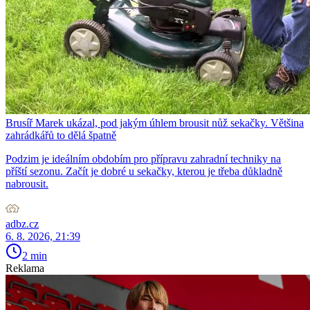
Brusíř Marek ukázal, pod jakým úhlem brousit nůž sekačky. Většina
zahrádkářů to dělá špatně
Podzim je ideálním obdobím pro přípravu zahradní techniky na
příští sezonu. Začít je dobré u sekačky, kterou je třeba důkladně
nabrousit.
adbz.cz
6. 8. 2026, 21:39
2 min
Reklama