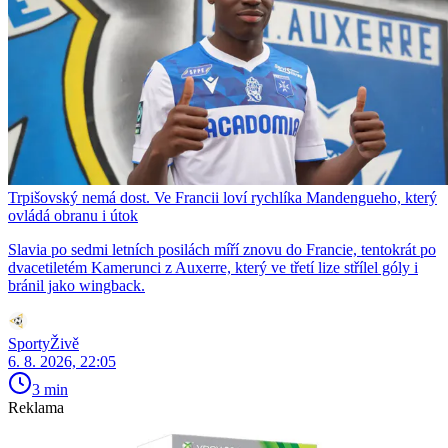
Trpišovský nemá dost. Ve Francii loví rychlíka Mandengueho, který
ovládá obranu i útok
Slavia po sedmi letních posilách míří znovu do Francie, tentokrát po
dvacetiletém Kamerunci z Auxerre, který ve třetí lize střílel góly i
bránil jako wingback.
SportyŽivě
6. 8. 2026, 22:05
3 min
Reklama