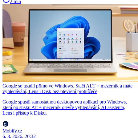
2 min
Google se usadil přímo ve Windows. Stačí ALT + mezerník a máte
vyhledávání, Lens i Disk bez otevření prohlížeče
Google spustil samostatnou desktopovou aplikaci pro Windows,
která po stisku Alt + mezerník otevře vyhledávání, AI asistenta,
Lens i přístup k Disku.
Mobify.cz
6. 8. 2026, 20:32