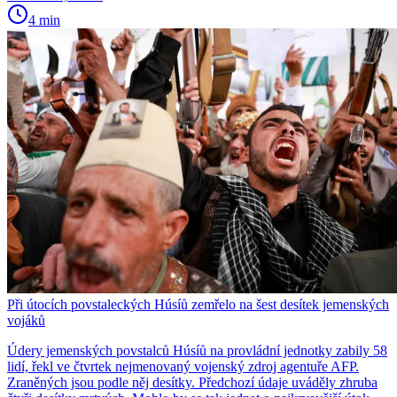
4 min
Při útocích povstaleckých Húsíů zemřelo na šest desítek jemenských
vojáků
Údery jemenských povstalců Húsíů na provládní jednotky zabily 58
lidí, řekl ve čtvrtek nejmenovaný vojenský zdroj agentuře AFP.
Zraněných jsou podle něj desítky. Předchozí údaje uváděly zhruba