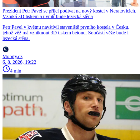
Prezident Petr Pavel se přijel podívat na nový kostel v Neratovicích.
Vzniká 3D tiskem a uvnitř bude lezecká stěna
Petr Pavel v květnu navštívil staveniště prvního kostela v Česku,
jehož věž má vzniknout 3D tiskem betonu. Součástí věže bude i
lezecká stěna.
Mobify.cz
6. 8. 2026, 19:22
4 min