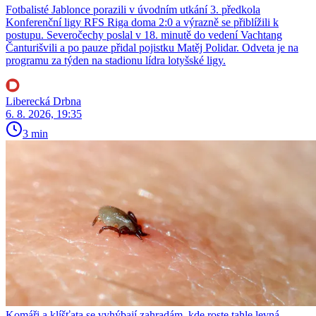
Fotbalisté Jablonce porazili v úvodním utkání 3. předkola
Konferenční ligy RFS Riga doma 2:0 a výrazně se přiblížili k
postupu. Severočechy poslal v 18. minutě do vedení Vachtang
Čanturišvili a po pauze přidal pojistku Matěj Polidar. Odveta je na
programu za týden na stadionu lídra lotyšské ligy.
Liberecká Drbna
6. 8. 2026, 19:35
3 min
Komáři a klíšťata se vyhýbají zahradám, kde roste tahle levná