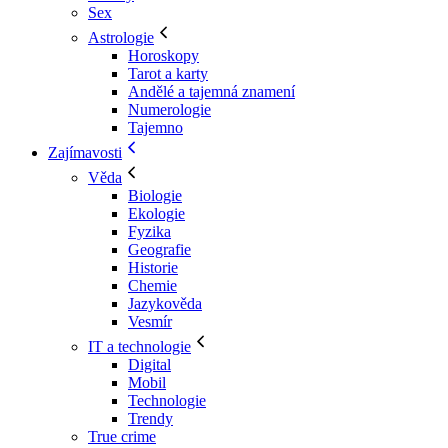
Sex
Astrologie
Horoskopy
Tarot a karty
Andělé a tajemná znamení
Numerologie
Tajemno
Zajímavosti
Věda
Biologie
Ekologie
Fyzika
Geografie
Historie
Chemie
Jazykověda
Vesmír
IT a technologie
Digital
Mobil
Technologie
Trendy
True crime