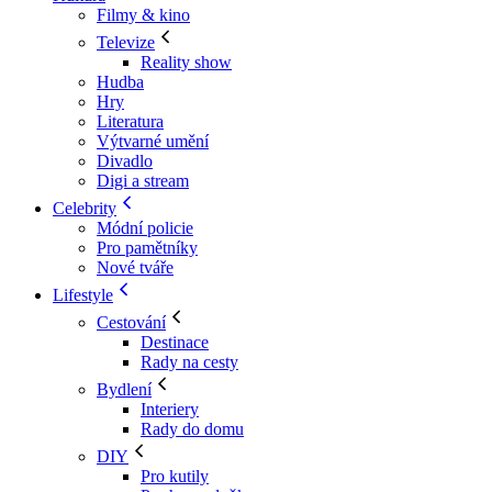
Filmy & kino
Televize
Reality show
Hudba
Hry
Literatura
Výtvarné umění
Divadlo
Digi a stream
Celebrity
Módní policie
Pro pamětníky
Nové tváře
Lifestyle
Cestování
Destinace
Rady na cesty
Bydlení
Interiery
Rady do domu
DIY
Pro kutily