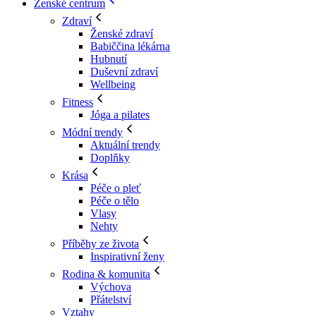
Ženské centrum
Zdraví
Ženské zdraví
Babiččina lékárna
Hubnutí
Duševní zdraví
Wellbeing
Fitness
Jóga a pilates
Módní trendy
Aktuální trendy
Doplňky
Krása
Péče o pleť
Péče o tělo
Vlasy
Nehty
Příběhy ze života
Inspirativní ženy
Rodina & komunita
Výchova
Přátelství
Vztahy