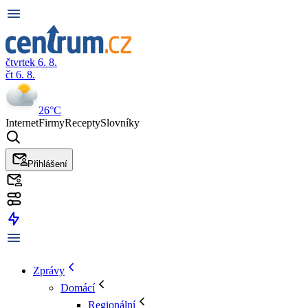
čtvrtek 6. 8.
čt 6. 8.
26°C
Internet
Firmy
Recepty
Slovníky
Přihlášení
Zprávy
Domácí
Regionální