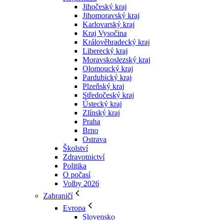
Jihočeský kraj
Jihomoravský kraj
Karlovarský kraj
Kraj Vysočina
Králověhradecký kraj
Liberecký kraj
Moravskoslezský kraj
Olomoucký kraj
Pardubický kraj
Plzeňský kraj
Středočeský kraj
Ústecký kraj
Zlínský kraj
Praha
Brno
Ostrava
Školství
Zdravotnictví
Politika
O počasí
Volby 2026
Zahraničí
Evropa
Slovensko