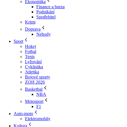
Ekonomika
Finance a burza
Podnikání
Spotřebitel
Krimi
Doprava
Nehody
Sport
Hokej
Fotbal
Tenis
Lyžování
Cyklistika
Atletika
Bojové sporty
ZOH 2026
Basketbal
NBA
Motosport
F1
Auto-moto
Elektromobily
Kultura