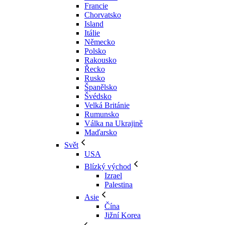
Francie
Chorvatsko
Island
Itálie
Německo
Polsko
Rakousko
Řecko
Rusko
Španělsko
Švédsko
Velká Británie
Rumunsko
Válka na Ukrajině
Maďarsko
Svět
USA
Blízký východ
Izrael
Palestina
Asie
Čína
Jižní Korea