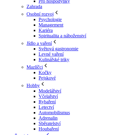
Pro hospodyňky
Zahrada
Osobní rozvoj
Psychologie
Management
Kariéra
Spiritualita a náboženství
Jídlo a vaření
Světová gastronomie
Levné vaření
Kulinářské triky
Mazlíčci
Kočky
Pejskové
Hobby
Modelářství
Včelařství
Rybaření
Letectví
Automobilismus
Adrenalin
Sběratelství
Houbaření