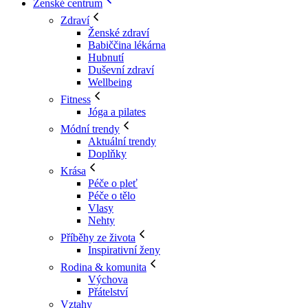
Ženské centrum
Zdraví
Ženské zdraví
Babiččina lékárna
Hubnutí
Duševní zdraví
Wellbeing
Fitness
Jóga a pilates
Módní trendy
Aktuální trendy
Doplňky
Krása
Péče o pleť
Péče o tělo
Vlasy
Nehty
Příběhy ze života
Inspirativní ženy
Rodina & komunita
Výchova
Přátelství
Vztahy