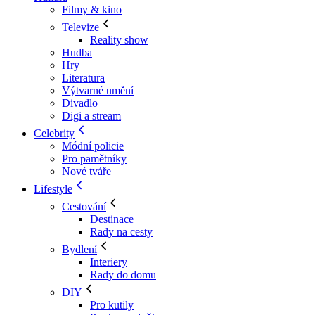
Filmy & kino
Televize
Reality show
Hudba
Hry
Literatura
Výtvarné umění
Divadlo
Digi a stream
Celebrity
Módní policie
Pro pamětníky
Nové tváře
Lifestyle
Cestování
Destinace
Rady na cesty
Bydlení
Interiery
Rady do domu
DIY
Pro kutily