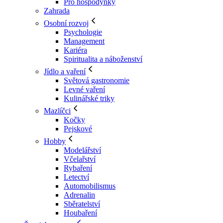
Pro hospodyňky
Zahrada
Osobní rozvoj
Psychologie
Management
Kariéra
Spiritualita a náboženství
Jídlo a vaření
Světová gastronomie
Levné vaření
Kulinářské triky
Mazlíčci
Kočky
Pejskové
Hobby
Modelářství
Včelařství
Rybaření
Letectví
Automobilismus
Adrenalin
Sběratelství
Houbaření