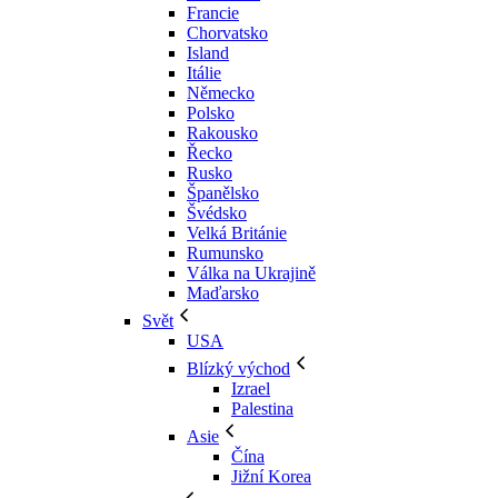
Francie
Chorvatsko
Island
Itálie
Německo
Polsko
Rakousko
Řecko
Rusko
Španělsko
Švédsko
Velká Británie
Rumunsko
Válka na Ukrajině
Maďarsko
Svět
USA
Blízký východ
Izrael
Palestina
Asie
Čína
Jižní Korea