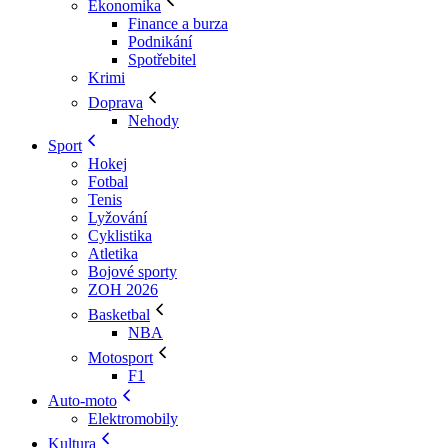
Ekonomika
Finance a burza
Podnikání
Spotřebitel
Krimi
Doprava
Nehody
Sport
Hokej
Fotbal
Tenis
Lyžování
Cyklistika
Atletika
Bojové sporty
ZOH 2026
Basketbal
NBA
Motosport
F1
Auto-moto
Elektromobily
Kultura