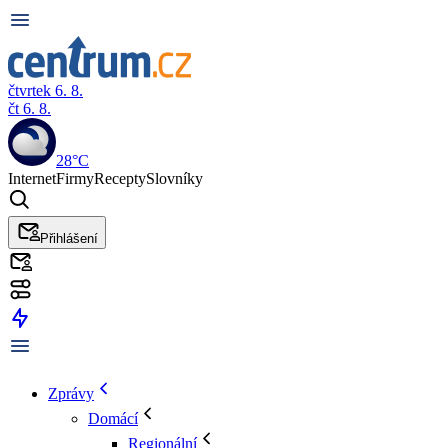
čtvrtek 6. 8.
čt 6. 8.
28°C
Internet
Firmy
Recepty
Slovníky
Přihlášení
Zprávy
Domácí
Regionální