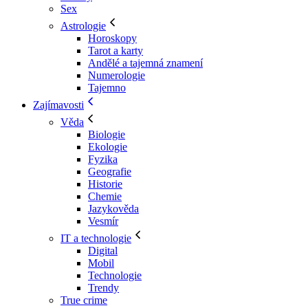
Sex
Astrologie
Horoskopy
Tarot a karty
Andělé a tajemná znamení
Numerologie
Tajemno
Zajímavosti
Věda
Biologie
Ekologie
Fyzika
Geografie
Historie
Chemie
Jazykověda
Vesmír
IT a technologie
Digital
Mobil
Technologie
Trendy
True crime