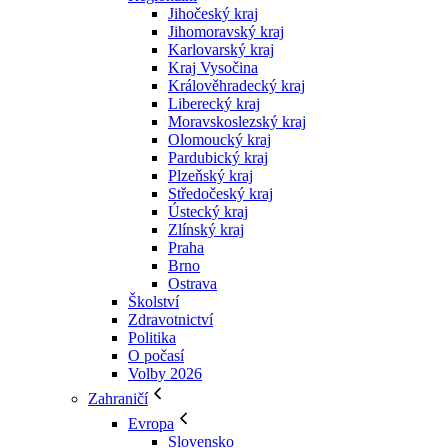
Jihočeský kraj
Jihomoravský kraj
Karlovarský kraj
Kraj Vysočina
Králověhradecký kraj
Liberecký kraj
Moravskoslezský kraj
Olomoucký kraj
Pardubický kraj
Plzeňský kraj
Středočeský kraj
Ústecký kraj
Zlínský kraj
Praha
Brno
Ostrava
Školství
Zdravotnictví
Politika
O počasí
Volby 2026
Zahraničí
Evropa
Slovensko