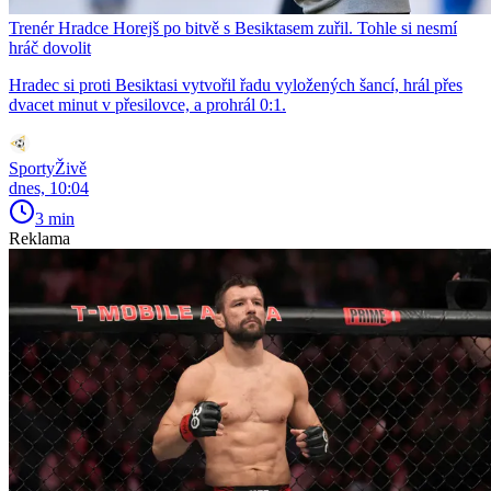
Trenér Hradce Horejš po bitvě s Besiktasem zuřil. Tohle si nesmí
hráč dovolit
Hradec si proti Besiktasi vytvořil řadu vyložených šancí, hrál přes
dvacet minut v přesilovce, a prohrál 0:1.
SportyŽivě
dnes, 10:04
3 min
Reklama