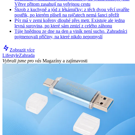
Větve přitom zasahují na veřejnou cestu
Škrob z kuchyně a jód z lékárničky: z těch dvou věcí uvaříte
postřik, po kterém plíseň na rajčatech nemá šanci přežít
Pýr má v zemi kořeny dlouhé přes metr. Existuje ale jedna
levná surovina, po které sám zmizí z celého záhonu
Túje hnědnou ze dne na den a viník není sucho. Zahradníci
pojmenovali příčiny, na které nikdo nepomyslí
Zobrazit více
Lifestyle
Zahrada
Vybrali jsme pro vás
Magazíny a zajímavosti