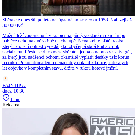
Sběratelé dnes šílí po této nenápadné knize z roku 1958. Nabízejí až
30 000 Kč
Možná leží zapomenutá v krabici na půdě, ve starém sekretáři po
babičce nebo na dně skříně na chalupě. Nenápadný plátěný obal,
který na první pohled vypadá jako obyčejná stará kniha z dob
socialismu. Přesto se dnes mezi sběrateli jedná o naprostý svatý grál,
za který jsou nadšenci ochotni okamžitě vyplatit desítky tisíc korun
na ruku. Pokud doma tento nenápadný poklad z konce padesátých
let objevíte v kompletním stavu, držíte v rukou hotové jmění.
FAJNTIP.cz
dnes, 10:30
3 min
Reklama