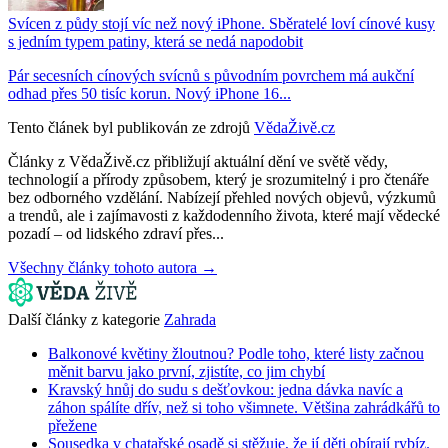
Svícen z půdy stojí víc než nový iPhone. Sběratelé loví cínové kusy
s jedním typem patiny, která se nedá napodobit
Pár secesních cínových svícnů s původním povrchem má aukční
odhad přes 50 tisíc korun. Nový iPhone 16...
Tento článek byl publikován ze zdrojů
VědaŽivě.cz
Články z VědaŽivě.cz přibližují aktuální dění ve světě vědy,
technologií a přírody způsobem, který je srozumitelný i pro čtenáře
bez odborného vzdělání. Nabízejí přehled nových objevů, výzkumů
a trendů, ale i zajímavosti z každodenního života, které mají vědecké
pozadí – od lidského zdraví přes...
Všechny články tohoto autora →
Další články z kategorie
Zahrada
Balkonové květiny žloutnou? Podle toho, které listy začnou
měnit barvu jako první, zjistíte, co jim chybí
Kravský hnůj do sudu s dešťovkou: jedna dávka navíc a
záhon spálíte dřív, než si toho všimnete. Většina zahrádkářů to
přežene
Sousedka v chatařské osadě si stěžuje, že jí děti obírají rybíz.