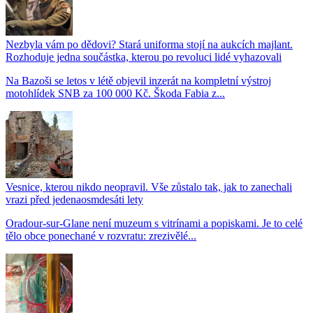
Nezbyla vám po dědovi? Stará uniforma stojí na aukcích majlant.
Rozhoduje jedna součástka, kterou po revoluci lidé vyhazovali
Na Bazoši se letos v létě objevil inzerát na kompletní výstroj
motohlídek SNB za 100 000 Kč. Škoda Fabia z...
Vesnice, kterou nikdo neopravil. Vše zůstalo tak, jak to zanechali
vrazi před jedenaosmdesáti lety
Oradour-sur-Glane není muzeum s vitrínami a popiskami. Je to celé
tělo obce ponechané v rozvratu: zrezivělé...