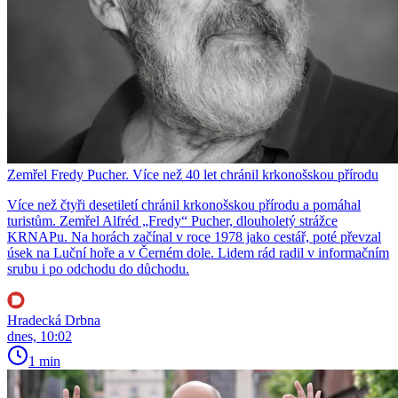
Zemřel Fredy Pucher. Více než 40 let chránil krkonošskou přírodu
Více než čtyři desetiletí chránil krkonošskou přírodu a pomáhal
turistům. Zemřel Alfréd „Fredy“ Pucher, dlouholetý strážce
KRNAPu. Na horách začínal v roce 1978 jako cestář, poté převzal
úsek na Luční hoře a v Černém dole. Lidem rád radil v informačním
srubu i po odchodu do důchodu.
Hradecká Drbna
dnes, 10:02
1 min