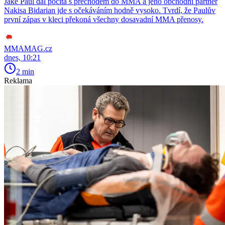
Jake Paul dál počítá s přechodem do MMA a jeho obchodní partner
Nakisa Bidarian jde s očekáváním hodně vysoko. Tvrdí, že Paulův
první zápas v kleci překoná všechny dosavadní MMA přenosy.
MMAMAG.cz
dnes, 10:21
2 min
Reklama