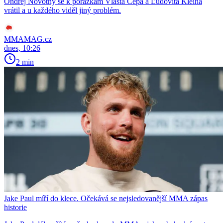
Ondřej Novotný se k porážkám Vlasta Čepa a Ľudovíta Kleina
vrátil a u každého viděl jiný problém.
MMAMAG.cz
dnes, 10:26
2 min
Jake Paul míří do klece. Očekává se nejsledovanější MMA zápas
historie