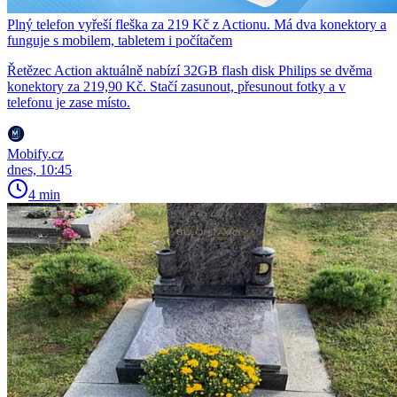
Plný telefon vyřeší fleška za 219 Kč z Actionu. Má dva konektory a
funguje s mobilem, tabletem i počítačem
Řetězec Action aktuálně nabízí 32GB flash disk Philips se dvěma
konektory za 219,90 Kč. Stačí zasunout, přesunout fotky a v
telefonu je zase místo.
Mobify.cz
dnes, 10:45
4 min