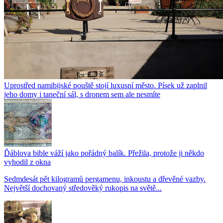
Uprostřed namibijské pouště stojí luxusní město. Písek už zaplnil
jeho domy i taneční sál, s dronem sem ale nesmíte
Ďáblova bible váží jako pořádný balík. Přežila, protože ji někdo
vyhodil z okna
Sedmdesát pět kilogramů pergamenu, inkoustu a dřevěné vazby.
Největší dochovaný středověký rukopis na světě...