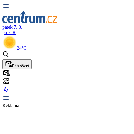
pátek 7. 8.
pá 7. 8.
24°C
Přihlášení
Reklama