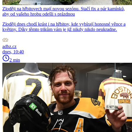
Zloději na hřbitovech mají novou sezónu. Stačí fix a pár kamínků,
aby od vašeho hrobu odešli s prázdnou
Zloději dnes chodí krást i na hřbitov, kde vybírají honosné věnce a
květiny. Díky těmto trikům vám je již nikdy nikdo neukradne.
adbz.cz
dnes, 10:40
2 min