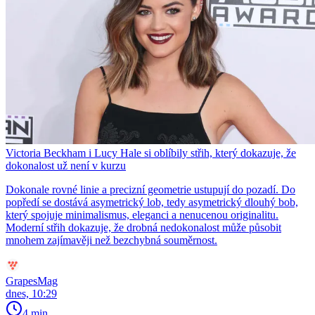
Victoria Beckham i Lucy Hale si oblíbily střih, který dokazuje, že
dokonalost už není v kurzu
Dokonale rovné linie a precizní geometrie ustupují do pozadí. Do
popředí se dostává asymetrický lob, tedy asymetrický dlouhý bob,
který spojuje minimalismus, eleganci a nenucenou originalitu.
Moderní střih dokazuje, že drobná nedokonalost může působit
mnohem zajímavěji než bezchybná souměrnost.
GrapesMag
dnes, 10:29
4 min