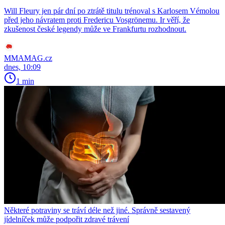
Will Fleury jen pár dní po ztrátě titulu trénoval s Karlosem Vémolou
před jeho návratem proti Fredericu Vosgrönemu. Ir věří, že
zkušenost české legendy může ve Frankfurtu rozhodnout.
MMAMAG.cz
dnes, 10:09
1 min
Některé potraviny se tráví déle než jiné. Správně sestavený
jídelníček může podpořit zdravé trávení