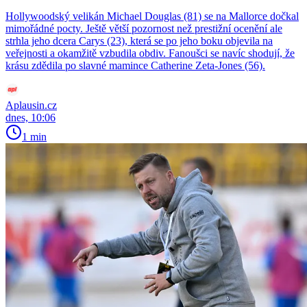
Hollywoodský velikán Michael Douglas (81) se na Mallorce dočkal
mimořádné pocty. Ještě větší pozornost než prestižní ocenění ale
strhla jeho dcera Carys (23), která se po jeho boku objevila na
veřejnosti a okamžitě vzbudila obdiv. Fanoušci se navíc shodují, že
krásu zdědila po slavné mamince Catherine Zeta-Jones (56).
Aplausin.cz
dnes, 10:06
1 min