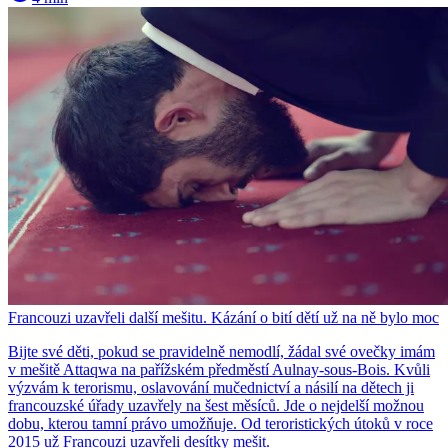
Francouzi uzavřeli další mešitu. Kázání o bití dětí už na ně bylo moc
Bijte své děti, pokud se pravidelně nemodlí, žádal své ovečky imám
v mešitě Attaqwa na pařížském předměstí Aulnay-sous-Bois. Kvůli
výzvám k terorismu, oslavování mučednictví a násilí na dětech ji
francouzské úřady uzavřely na šest měsíců. Jde o nejdelší možnou
dobu, kterou tamní právo umožňuje. Od teroristických útoků v roce
2015 už Francouzi uzavřeli desítky mešit.