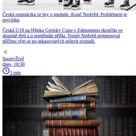
Česká osmnáctka ze hry o medaile. Kouč Nedvěd: Problémem je
psychika
Česká U18 na Hlinka Gretzky Cupu v Edmontonu skončila ve
skupině třetí a o semifinále přišla. Trenér Nedvěd pojmenoval
příčinu: tým se po inkasovaných gólech rozpadl.
SportyŽivě
dnes, 10:30
3 min