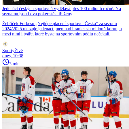
Jedenáct českých sportovců vydělává přes 100 milionů ročně. Na
seznamu jsou i dva pokeristé a tři ženy
Žebříček Forbesu „Nejlépe placení sportovci Česka“ za sezonu
2024/2025 ukazuje jedenáct jmen nad hranicí sta milionů korun, a
mezi nimi i tváře, které byste na sportovním pódiu nečekali.
SportyŽivě
dnes, 10:38
3 min