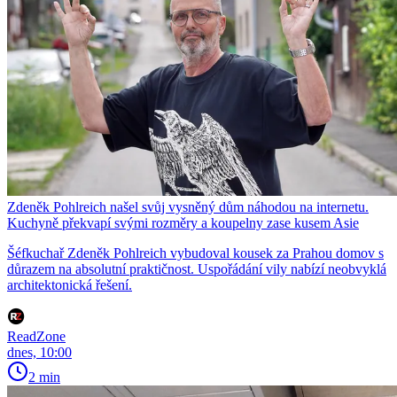
Zdeněk Pohlreich našel svůj vysněný dům náhodou na internetu.
Kuchyně překvapí svými rozměry a koupelny zase kusem Asie
Šéfkuchař Zdeněk Pohlreich vybudoval kousek za Prahou domov s
důrazem na absolutní praktičnost. Uspořádání vily nabízí neobvyklá
architektonická řešení.
ReadZone
dnes, 10:00
2 min