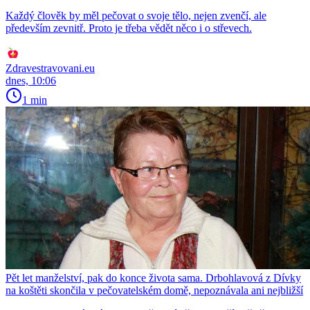
Každý člověk by měl pečovat o svoje tělo, nejen zvenčí, ale
především zevnitř. Proto je třeba vědět něco i o střevech.
Zdravestravovani.eu
dnes, 10:06
1 min
Pět let manželství, pak do konce života sama. Drbohlavová z Dívky
na koštěti skončila v pečovatelském domě, nepoznávala ani nejbližší