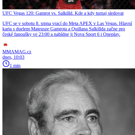
UFC Vegas 120: Gamrot vs. Salkilld. Kde a kdy turnaj sledovat
UFC se v sobotu 8. srpna vrací do Meta APEX v Las Vegas. Hlavní
karta s duelem Mateusze Gamrota a Quillana Salkillda začne pro
české fanoušky ve 23:00 a nabídne ji Nova Sport 6 i Oneplay.
MMAMAG.cz
dnes, 10:03
1 min