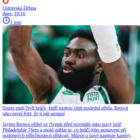
Ostravská Drbna
dnes, 10:16
1 min
Sixers mají čtyři hráče, kteří mohou chtít poslední střelu. Brown
jako první řekl, že ji mít nemusí
Jaylen Brown přišel ve čtvrtek před novináře jako nový hráč
Philadelphie 76ers a mohl udělat to, co hráči jeho postavení při
podobných příležitostech dělávají. Mluvit o nové kapitole kariéry,