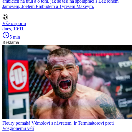
ambicích na titul a o tom, jak se těší na spolupráci s LeBronem
Jamesem, Joelem Embiidem a Tyresem Maxeym.
Vše o sportu
dnes, 10:11
5 min
Reklama
Fleury pomáhá Vémolovi s návratem. Ir Terminátorovi proti
Vosgrönemu věří