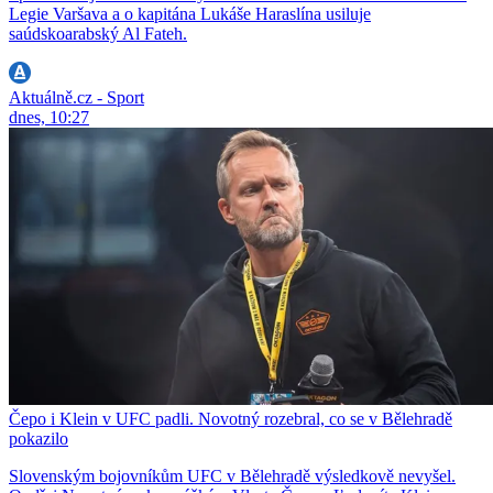
Legie Varšava a o kapitána Lukáše Haraslína usiluje
saúdskoarabský Al Fateh.
Aktuálně.cz - Sport
dnes, 10:27
Čepo i Klein v UFC padli. Novotný rozebral, co se v Bělehradě
pokazilo
Slovenským bojovníkům UFC v Bělehradě výsledkově nevyšel.