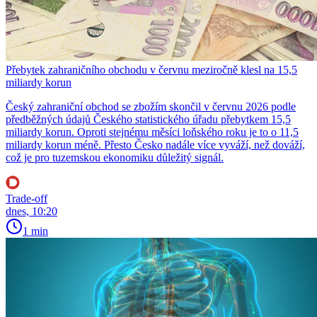
Přebytek zahraničního obchodu v červnu meziročně klesl na 15,5
miliardy korun
Český zahraniční obchod se zbožím skončil v červnu 2026 podle
předběžných údajů Českého statistického úřadu přebytkem 15,5
miliardy korun. Oproti stejnému měsíci loňského roku je to o 11,5
miliardy korun méně. Přesto Česko nadále více vyváží, než dováží,
což je pro tuzemskou ekonomiku důležitý signál.
Trade-off
dnes, 10:20
1 min