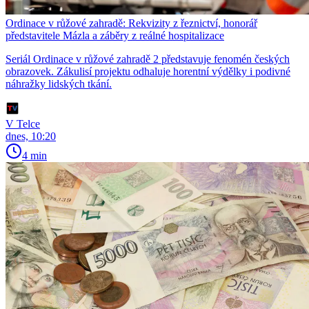
Ordinace v růžové zahradě: Rekvizity z řeznictví, honorář
představitele Mázla a záběry z reálné hospitalizace
Seriál Ordinace v růžové zahradě 2 představuje fenomén českých
obrazovek. Zákulisí projektu odhaluje horentní výdělky i podivné
náhražky lidských tkání.
V Telce
dnes, 10:20
4 min