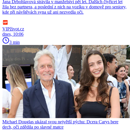
Jana Drbohlavová strávila v manželství pět let. Dalších čtyřicet let
žila bez partnera, a poslední z nich na vozíku v domově pro seniory,
kde při návštěvách syna už ani nezvedla oči.
VIPživot.cz
dnes, 10:06
3 min
Michael Douglas ukázal svou největší pýchu: Dcera Carys bere
dech, oči zdědila po slavné matce