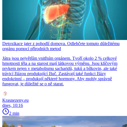
Detoxikace jater z pohodlí domova. Odlehčete tomuto důležitému
orgánu pomocí přírodních metod
Játra jsou největším vnitřním orgánem. Tvoří okolo 2 % celkové
hmotnosti těla a na starost mají látkovou výměnu. Jsou klíčovým
prvkem nejen v metabolismu sacharidů, tuků a bílkovin, ale také
trávicí žlázou produkující žluč. Zastávají také funkci žlázy
endokrinní – produkují některé hormony. Aby mohly správně
fungovat, je důležité se o ně starat.
Krasnezeny.eu
dnes, 10:16
2 min