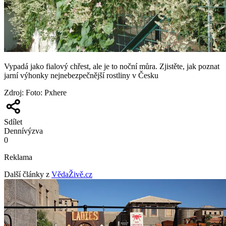
Vypadá jako fialový chřest, ale je to noční můra. Zjistěte, jak poznat
jarní výhonky nejnebezpečnější rostliny v Česku
Zdroj
:
Foto: Pxhere
Sdílet
Denní
výzva
0
Reklama
Další články z
VědaŽivě.cz