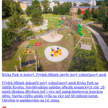
Rivka Park je hotový. Frýdek-Místek otevře nový volnočasový areál
Frýdek-Místek dokončil nový volnočasový areál Rivka Park na
sídlišti Riviéra. Návštěvníkům nabídne několik tematických zón, 26
metrů dlouhou dřevěnou loď i více než patnáctimetrovou lezeckou
stěnu. Stavba celého areálu vyšla na více než 60 milionů korun.
Otevření je naplánováno na 14. srpna.