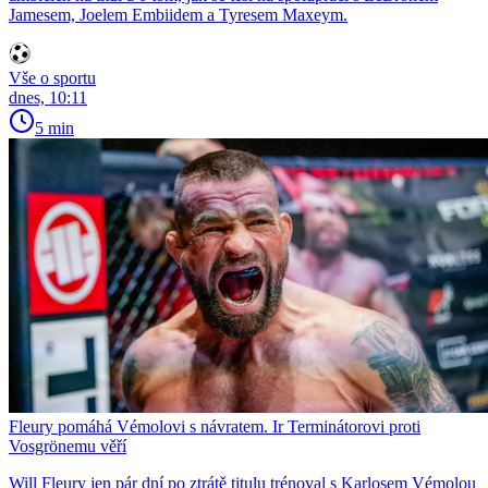
Jamesem, Joelem Embiidem a Tyresem Maxeym.
Vše o sportu
dnes, 10:11
5 min
Fleury pomáhá Vémolovi s návratem. Ir Terminátorovi proti
Vosgrönemu věří
Will Fleury jen pár dní po ztrátě titulu trénoval s Karlosem Vémolou