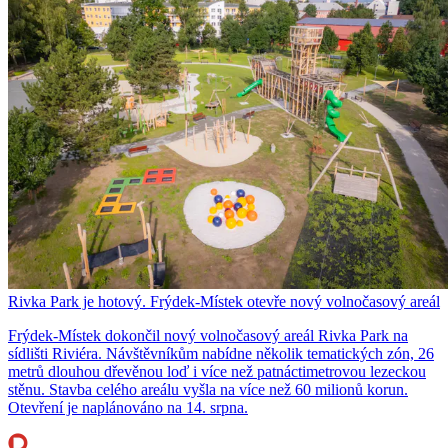
Rivka Park je hotový. Frýdek-Místek otevře nový volnočasový areál
Frýdek-Místek dokončil nový volnočasový areál Rivka Park na
sídlišti Riviéra. Návštěvníkům nabídne několik tematických zón, 26
metrů dlouhou dřevěnou loď i více než patnáctimetrovou lezeckou
stěnu. Stavba celého areálu vyšla na více než 60 milionů korun.
Otevření je naplánováno na 14. srpna.