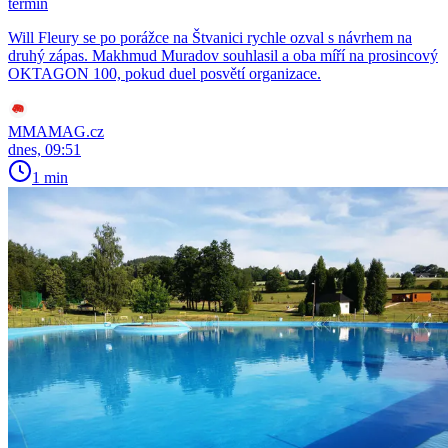
termín
Will Fleury se po porážce na Štvanici rychle ozval s návrhem na
druhý zápas. Makhmud Muradov souhlasil a oba míří na prosincový
OKTAGON 100, pokud duel posvětí organizace.
MMAMAG.cz
dnes, 09:51
1 min