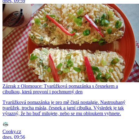
dnes, 09:59
Zázrak z Olomouce: Tvarůžková pomazánka s česnekem a
cibulkou, která provoní i pochmurný den
Tvarůžková pomazánka je pro mě čistá nostalgie. Nastrouhaný
tvarůžek, trocha másla, česnek a jarní cibulka. Výsledek je tak
výrazný, že ho buď milujete, nebo se mu obloukem vyhnete.
Cooky.cz
dnes, 09:56