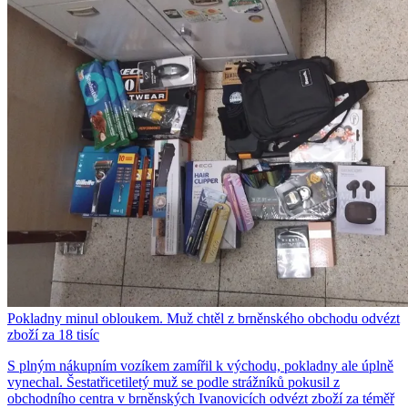
Pokladny minul obloukem. Muž chtěl z brněnského obchodu odvézt
zboží za 18 tisíc
S plným nákupním vozíkem zamířil k východu, pokladny ale úplně
vynechal. Šestatřicetiletý muž se podle strážníků pokusil z
obchodního centra v brněnských Ivanovicích odvézt zboží za téměř