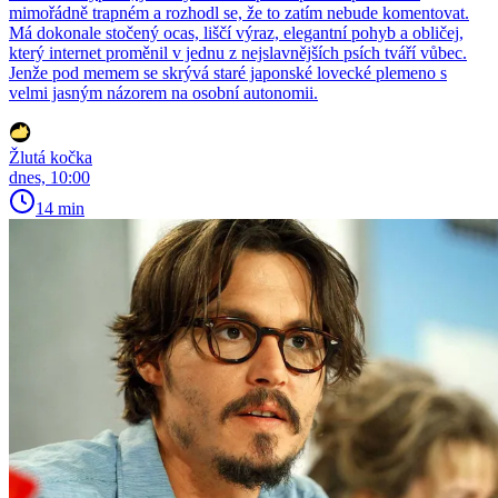
mimořádně trapném a rozhodl se, že to zatím nebude komentovat.
Má dokonale stočený ocas, liščí výraz, elegantní pohyb a obličej,
který internet proměnil v jednu z nejslavnějších psích tváří vůbec.
Jenže pod memem se skrývá staré japonské lovecké plemeno s
velmi jasným názorem na osobní autonomii.
Žlutá kočka
dnes, 10:00
14 min