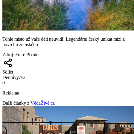
Tohle místo už vaše děti neuvidí! Legendární český unikát mizí z
povrchu zemského
Zdroj
:
Foto: Pixnio
Sdílet
Denní
výzva
0
Reklama
Další články z
VědaŽivě.cz