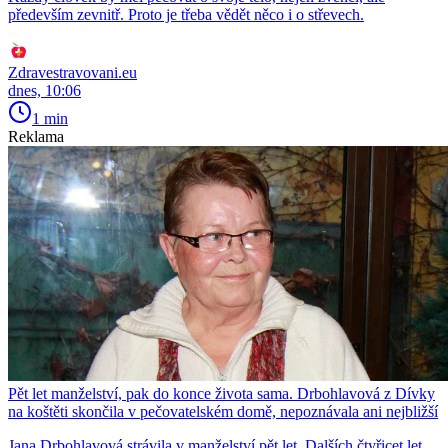
především zevnitř. Proto je třeba vědět něco i o střevech.
Zdravestravovani.eu
dnes, 10:06
1 min
Reklama
Pět let manželství, pak do konce života sama. Drbohlavová z Dívky
na koštěti skončila v pečovatelském domě, nepoznávala ani nejbližší
Jana Drbohlavová strávila v manželství pět let. Dalších čtyřicet let