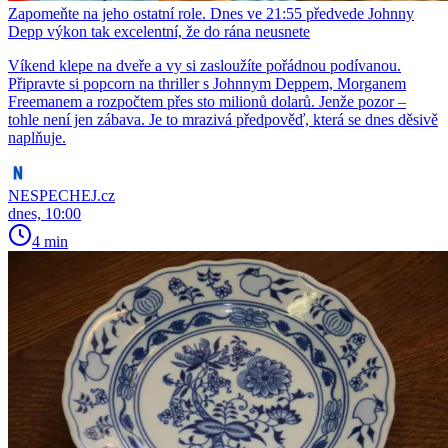
Zapomeňte na jeho ostatní role. Dnes ve 21:55 předvede Johnny
Depp výkon tak excelentní, že do rána neusnete
Víkend klepe na dveře a vy si zasloužíte pořádnou podívanou.
Připravte si popcorn na thriller s Johnnym Deppem, Morganem
Freemanem a rozpočtem přes sto milionů dolarů. Jenže pozor –
tohle není jen zábava. Je to mrazivá předpověď, která se dnes děsivě
naplňuje.
NESPECHEJ.cz
dnes, 10:00
4 min