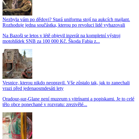
Nezbyla vám po dědovi? Stará uniforma stojí na aukcích majlant.
Rozhoduje jedna součástka, kterou po revoluci lidé vyhazovali
Na Bazoši se letos v létě objevil inzerát na kompletní výstroj
motohlídek SNB za 100 000 Kč. Škoda Fabia z...
Vesnice, kterou nikdo neopravil. Vše zůstalo tak, jak to zanechali
vrazi před jedenaosmdesáti lety
Oradour-sur-Glane není muzeum s vitrínami a popiskami. Je to celé
tělo obce ponechané v rozvratu: zrezivělé...