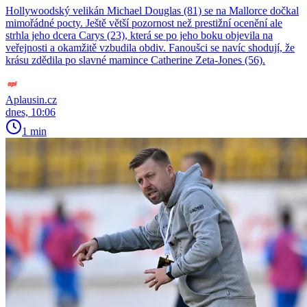
Hollywoodský velikán Michael Douglas (81) se na Mallorce dočkal
mimořádné pocty. Ještě větší pozornost než prestižní ocenění ale
strhla jeho dcera Carys (23), která se po jeho boku objevila na
veřejnosti a okamžitě vzbudila obdiv. Fanoušci se navíc shodují, že
krásu zdědila po slavné mamince Catherine Zeta-Jones (56).
Aplausin.cz
dnes, 10:06
1 min