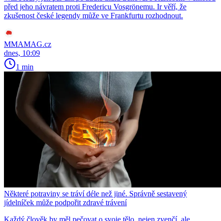
před jeho návratem proti Fredericu Vosgrönemu. Ir věří, že
zkušenost české legendy může ve Frankfurtu rozhodnout.
MMAMAG.cz
dnes, 10:09
1 min
Některé potraviny se tráví déle než jiné. Správně sestavený
jídelníček může podpořit zdravé trávení
Každý člověk by měl pečovat o svoje tělo, nejen zvenčí, ale