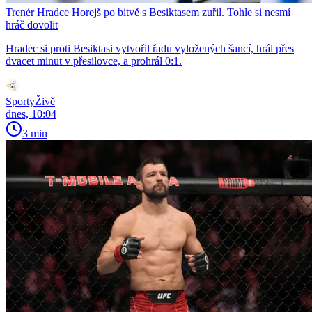
Trenér Hradce Horejš po bitvě s Besiktasem zuřil. Tohle si nesmí
hráč dovolit
Hradec si proti Besiktasi vytvořil řadu vyložených šancí, hrál přes
dvacet minut v přesilovce, a prohrál 0:1.
SportyŽivě
dnes, 10:04
3 min