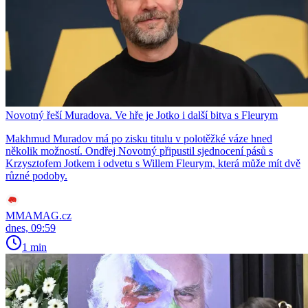
Novotný řeší Muradova. Ve hře je Jotko i další bitva s Fleurym
Makhmud Muradov má po zisku titulu v polotěžké váze hned
několik možností. Ondřej Novotný připustil sjednocení pásů s
Krzysztofem Jotkem i odvetu s Willem Fleurym, která může mít dvě
různé podoby.
MMAMAG.cz
dnes, 09:59
1 min