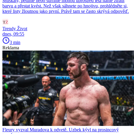
Muškáty, petúnie nebo surfinie mohou uprostřed léta náhle ztratit
barvu a přestat kvést. Než však sáhnete po hnojivu, prohlédněte si,
které listy žloutnou jako první. Právě tam se často skrývá odpověď.
Trendy Život
dnes, 09:55
3 min
Reklama
Fleury vyzval Muradova k odvetě. Uzbek kývl na prosincový