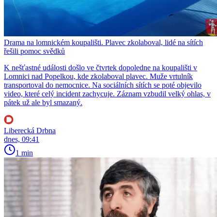
Drama na lomnickém koupališti. Plavec zkolaboval, lidé na sítích
řešili pomoc svědků
K nešťastné události došlo ve čtvrtek dopoledne na koupališti v
Lomnici nad Popelkou, kde zkolaboval plavec. Muže vrtulník
transportoval do nemocnice. Na sociálních sítích se poté objevilo
video, které celý incident zachycuje. Záznam vzbudil velký ohlas, v
pátek už ale byl smazaný.
Liberecká Drbna
dnes, 09:41
1 min