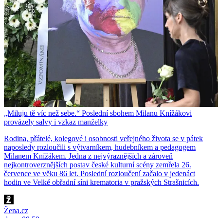
„Miluju tě víc než sebe.“ Poslední sbohem Milanu Knížákovi
provázely salvy i vzkaz manželky
Rodina, přátelé, kolegové i osobnosti veřejného života se v pátek
naposledy rozloučili s výtvarníkem, hudebníkem a pedagogem
Milanem Knížákem. Jedna z nejvýraznějších a zároveň
nejkontroverznějších postav české kulturní scény zemřela 26.
července ve věku 86 let. Poslední rozloučení začalo v jedenáct
hodin ve Velké obřadní síni krematoria v pražských Strašnicích.
Žena.cz