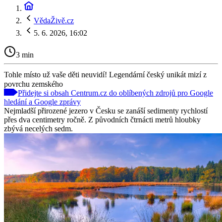
VědaŽivě.cz
5. 6. 2026, 16:02
3 min
Tohle místo už vaše děti neuvidí! Legendární český unikát mizí z
povrchu zemského
Přidejte si obsah Centrum.cz do oblíbených zdrojů pro Google
hledání a Google zprávy
Nejmladší přirozené jezero v Česku se zanáší sedimenty rychlostí
přes dva centimetry ročně. Z původních čtrnácti metrů hloubky
zbývá necelých sedm.