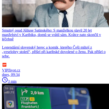
Smutný osud Júliuse Satinského: S manželkou slavil 20 let
manželství v Karibiku, domů se vrátil sám. Krátce nato skončil v
léčebně
Legendární slovenský herec a komik, kterého Češi milují z
„veselohry století“, přišel při karibské dovolené o ženu. Pak přišel o
sebe.
VIPživot.cz
dnes, 09:34
3 min