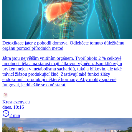
Detoxikace jater z pohodlí domova. Odlehčete tomuto důležitému
orgánu pomocí přírodních metod
Játra jsou největším vnitřním orgánem. Tvoří okolo 2 % celkové
hmotnosti těla a na starost mají látkovou výměnu. Jsou klíčovým
prvkem nejen v metabolismu sacharidů, tuků a bílkovin, ale také
trávicí žlázou produkující žluč. Zastávají také funkci žlázy
endokrinní – produkují některé hormony. Aby mohly správně
fungovat, je důležité se o ně starat.
Krasnezeny.eu
dnes, 10:16
2 min