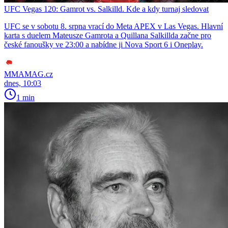
UFC Vegas 120: Gamrot vs. Salkilld. Kde a kdy turnaj sledovat
UFC se v sobotu 8. srpna vrací do Meta APEX v Las Vegas. Hlavní
karta s duelem Mateusze Gamrota a Quillana Salkillda začne pro
české fanoušky ve 23:00 a nabídne ji Nova Sport 6 i Oneplay.
MMAMAG.cz
dnes, 10:03
1 min