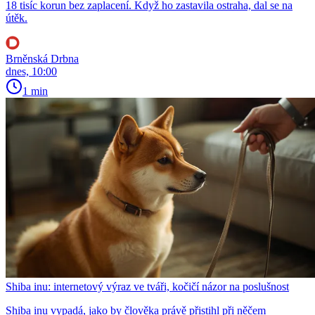
18 tisíc korun bez zaplacení. Když ho zastavila ostraha, dal se na
útěk.
Brněnská Drbna
dnes, 10:00
1 min
Shiba inu: internetový výraz ve tváři, kočičí názor na poslušnost
Shiba inu vypadá, jako by člověka právě přistihl při něčem