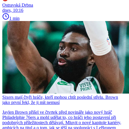
Ostravská Drbna
dnes, 10:16
1 min
Sixers mají čtyři hráče, kteří mohou chtít poslední střelu. Brown
jako první řekl, že ji mít nemusí
Jaylen Brown přišel ve čtvrtek před novináře jako nový hráč
Philadelphie 76ers a mohl udělat to, co hráči jeho postavení při
podobných příležitostech dělávají. Mluvit o nové kapitole kariéry,
ambicích na titul a o tom, jak se těší na spolupráci s LeBronem