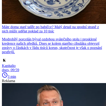
Máte doma staré talíře po babičce? Malý detail na spodní straně z
nich může udělat poklad za 10 tisíc
Modrobílý porcelán býval ozdobou svátečního stolu i prosklené
kredence našich předků. Dnes se kolem starého cibuláku objevují
zprávy o částkách v řádu tisíců korun, skutečnost je však o poznání
pestřejší.
Kapitalio
dnes, 09:59
3 min
Reklama