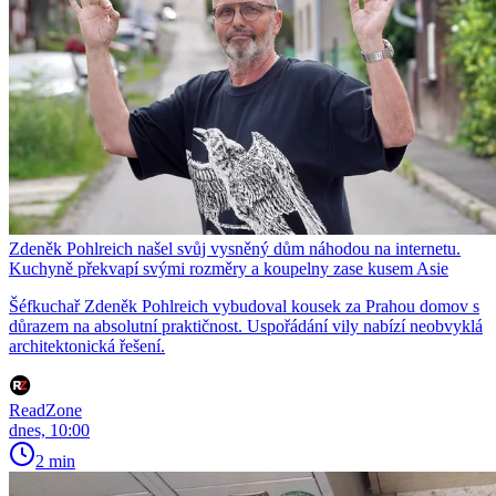
Zdeněk Pohlreich našel svůj vysněný dům náhodou na internetu.
Kuchyně překvapí svými rozměry a koupelny zase kusem Asie
Šéfkuchař Zdeněk Pohlreich vybudoval kousek za Prahou domov s
důrazem na absolutní praktičnost. Uspořádání vily nabízí neobvyklá
architektonická řešení.
ReadZone
dnes, 10:00
2 min