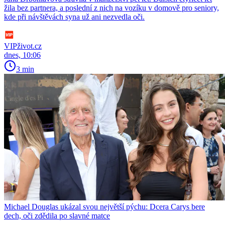
žila bez partnera, a poslední z nich na vozíku v domově pro seniory,
kde při návštěvách syna už ani nezvedla oči.
VIPživot.cz
dnes, 10:06
3 min
Michael Douglas ukázal svou největší pýchu: Dcera Carys bere
dech, oči zdědila po slavné matce