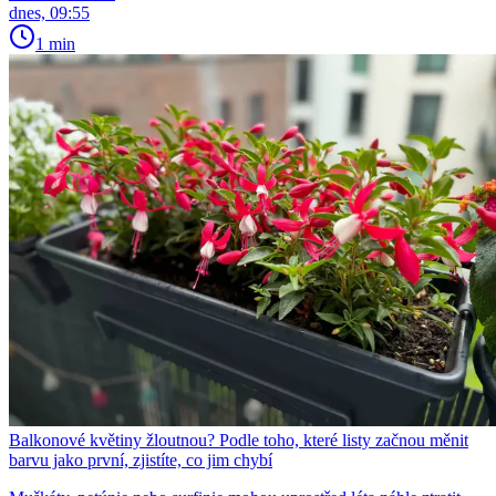
dnes, 09:55
1 min
Balkonové květiny žloutnou? Podle toho, které listy začnou měnit
barvu jako první, zjistíte, co jim chybí