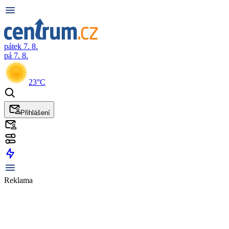
pátek 7. 8.
pá 7. 8.
23°C
Přihlášení
Reklama