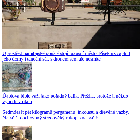
Uprostřed namibijské pouště stojí luxusní město. Písek už zaplnil
jeho domy i taneční sál, s dronem sem ale nesmíte
Ďáblova bible váží jako pořádný balík. Přežila, protože ji někdo
vyhodil z okna
Sedmdesát pět kilogramů pergamenu, inkoustu a dřevěné vazby.
Největší dochovaný středověký rukopis na světě...