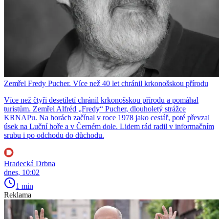
Zemřel Fredy Pucher. Více než 40 let chránil krkonošskou přírodu
Více než čtyři desetiletí chránil krkonošskou přírodu a pomáhal
turistům. Zemřel Alfréd „Fredy“ Pucher, dlouholetý strážce
KRNAPu. Na horách začínal v roce 1978 jako cestář, poté převzal
úsek na Luční hoře a v Černém dole. Lidem rád radil v informačním
srubu i po odchodu do důchodu.
Hradecká Drbna
dnes, 10:02
1 min
Reklama