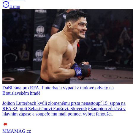
4 min
Další rána pro RFA. Lutterbach vypadl z titulové odvety na
Bratislavském hradě
Joilton Lutterbach kvůli zlomenému prstu nenastoupí 15. srpna na
RFA 32 proti Sebastiánovi Fapšovi. Slovenský šampion zůstává v
hlavním zápase a soupeře mu mají pomoci vybrat fanoušci.
MMAMAG.cz