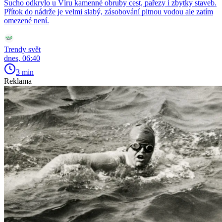
Sucho odkrylo u Víru kamenné obruby cest, pařezy i zbytky staveb.
Přítok do nádrže je velmi slabý, zásobování pitnou vodou ale zatím
omezené není.
Trendy svět
dnes, 06:40
3 min
Reklama