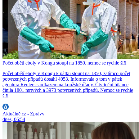
Počet obětí eboly v Kongu stoupl na 1850, nemoc se rychle šíří
Počet obětí eboly v Kongu k pátku stoupl na 1850, zatímco počet
potvrzených případů dosáhl 4053. Informovala o tom v pátek
agentura Reuters s odkazem na konžské úřady. Čtvrteční bilance
činila 1801 mrtvých a 3973 potvrzených případů. Nemoc se rychle
šíří.
Aktuálně.cz - Zprávy
dnes, 06:54