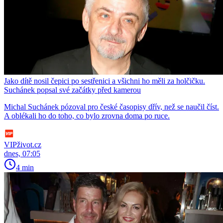
Jako dítě nosil čepici po sestřenici a všichni ho měli za holčičku.
Suchánek popsal své začátky před kamerou
Michal Suchánek pózoval pro české časopisy dřív, než se naučil číst.
A oblékali ho do toho, co bylo zrovna doma po ruce.
VIPživot.cz
dnes, 07:05
4 min