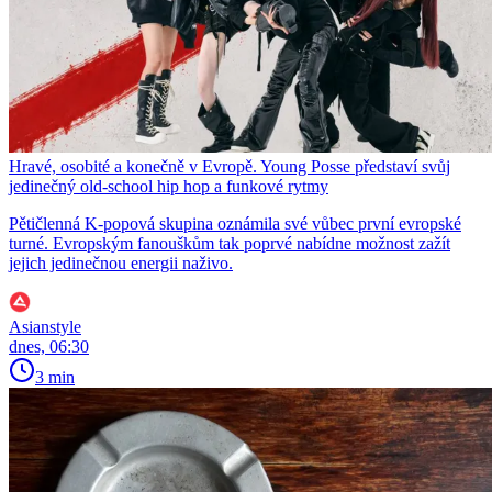
Hravé, osobité a konečně v Evropě. Young Posse představí svůj
jedinečný old-school hip hop a funkové rytmy
Pětičlenná K-popová skupina oznámila své vůbec první evropské
turné. Evropským fanouškům tak poprvé nabídne možnost zažít
jejich jedinečnou energii naživo.
Asianstyle
dnes, 06:30
3 min