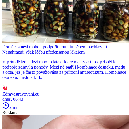
Domácí směsi mohou podpořit imunitu během nachlazení.
Nenahrazují však léčbu předepsanou lékařem
V přírodě lze nalézt mnoho látek, které mají vlastnost přispět k
podpoře zdraví a pohody. Mezi ně patří i kombinace česneku, medu
a octa, jež je často považována za přírodní antibiotikum. Kombinace
česneku, medu a [...]...
Zdravestravovani.eu
dnes, 06:43
2 min
Reklama