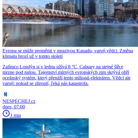
Evropa se může proměnit v mrazivou Kanadu, varují vědci. Změna
klimatu hrozí už v tomto století
Zatímco Londýn si v lednu užívá 8 °C, Calgary na stejné šířce
mrzne pod nulou. Tajemství mírných evropských zim skrývá obří
oceánský systém, který přenáší teplo milionů elektráren. Vědci ale
varují: pokud se zhroutí, čeká nás katastrofa.
NESPECHEJ.cz
dnes, 07:00
3 min