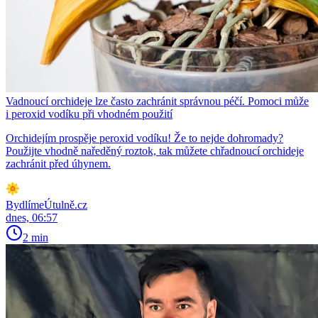
Vadnoucí orchideje lze často zachránit správnou péčí. Pomoci může
i peroxid vodíku při vhodném použití
Orchidejím prospěje peroxid vodíku! Že to nejde dohromady?
Použijte vhodně naředěný roztok, tak můžete chřadnoucí orchideje
zachránit před úhynem.
BydlímeÚtulně.cz
dnes, 06:57
2 min