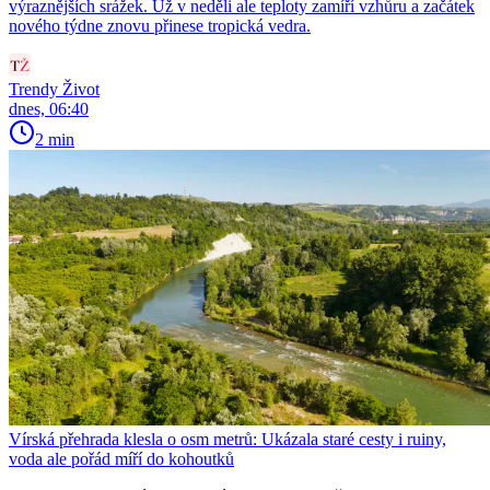
výraznějších srážek. Už v neděli ale teploty zamíří vzhůru a začátek
nového týdne znovu přinese tropická vedra.
Trendy Život
dnes, 06:40
2 min
Vírská přehrada klesla o osm metrů: Ukázala staré cesty i ruiny,
voda ale pořád míří do kohoutků