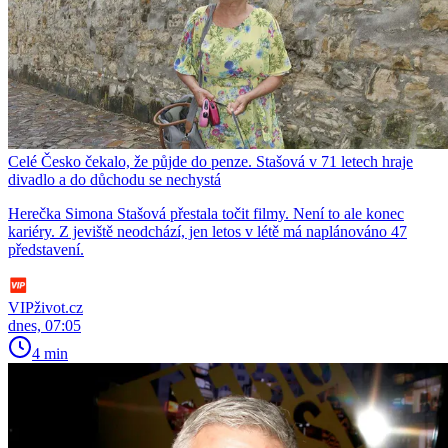
Celé Česko čekalo, že půjde do penze. Stašová v 71 letech hraje
divadlo a do důchodu se nechystá
Herečka Simona Stašová přestala točit filmy. Není to ale konec
kariéry. Z jeviště neodchází, jen letos v létě má naplánováno 47
představení.
VIPživot.cz
dnes, 07:05
4 min