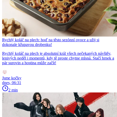
Rychlý koláč na plech: hoď na těsto sezónní ovoce a užij si
dokonale křupavou drobenku!
Rychlý koláč na plech je absolutní král všech nečekaných návštěv,
lenivých neděl i momentů, kdy tě proste chytne mlsná. Stačí hrnek a
pár surovin a hostina může začít!
Jsme kočky
dnes, 06:31
2 min