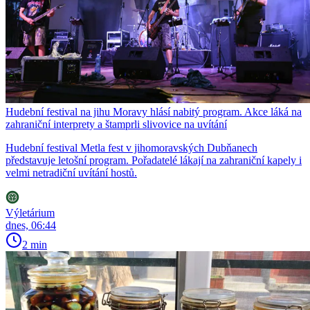
Hudební festival na jihu Moravy hlásí nabitý program. Akce láká na
zahraniční interprety a štamprli slivovice na uvítání
Hudební festival Metla fest v jihomoravských Dubňanech
představuje letošní program. Pořadatelé lákají na zahraniční kapely i
velmi netradiční uvítání hostů.
Výletárium
dnes, 06:44
2 min