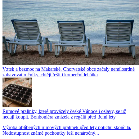
Vztek a bezmoc na Makarské. Chorvatské obce začaly nemilosrdně
zabavovat ručníky, chtějí řešit i komerční lehátka
Rumové pralinky, které provázely české Vánoce i oslavy, se už
nedají koupit. Bonboniéra zmizela z regálů před třemi lety
Výroba oblíbených rumových pralinek před lety potichu skončila.
Nedostupnost známé pochoutky řeší nenáročný...