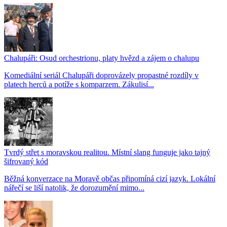
Chalupáři: Osud orchestrionu, platy hvězd a zájem o chalupu
Komediální seriál Chalupáři doprovázely propastné rozdíly v
platech herců a potíže s komparzem. Zákulisí...
Tvrdý střet s moravskou realitou. Místní slang funguje jako tajný
šifrovaný kód
Běžná konverzace na Moravě občas připomíná cizí jazyk. Lokální
nářečí se liší natolik, že dorozumění mimo...