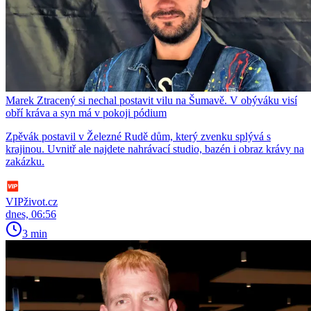
Marek Ztracený si nechal postavit vilu na Šumavě. V obýváku visí
obří kráva a syn má v pokoji pódium
Zpěvák postavil v Železné Rudě dům, který zvenku splývá s
krajinou. Uvnitř ale najdete nahrávací studio, bazén i obraz krávy na
zakázku.
VIPživot.cz
dnes, 06:56
3 min