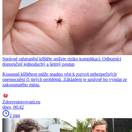
Správné odstranění klíštěte snižuje riziko komplikací. Odborníci
doporučují jednoduchý a šetrný postup
Kousnutí klíštětem může snadno vést k rozvoji nebezpečných
onemocnění či jiných problémů. Základem je správně ho vyndat ze
zakousnutého místa.
Zdravestravovani.eu
dnes, 06:42
2 min