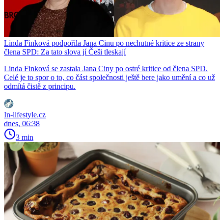
Linda Finková podpořila Jana Cinu po nechutné kritice ze strany
člena SPD: Za tato slova jí Češi tleskají
Linda Finková se zastala Jana Ciny po ostré kritice od člena SPD.
Celé je to spor o to, co část společnosti ještě bere jako umění a co už
odmítá čistě z principu.
In-lifestyle.cz
dnes, 06:38
3 min