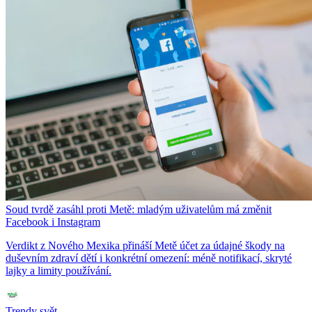
Soud tvrdě zasáhl proti Metě: mladým uživatelům má změnit
Facebook i Instagram
Verdikt z Nového Mexika přináší Metě účet za údajné škody na
duševním zdraví dětí i konkrétní omezení: méně notifikací, skryté
lajky a limity používání.
Trendy svět