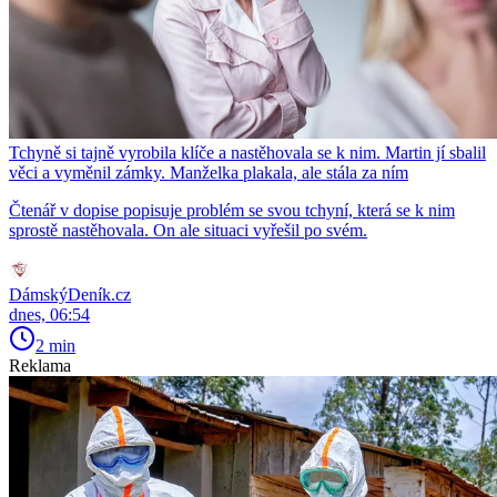
Tchyně si tajně vyrobila klíče a nastěhovala se k nim. Martin jí sbalil
věci a vyměnil zámky. Manželka plakala, ale stála za ním
Čtenář v dopise popisuje problém se svou tchyní, která se k nim
sprostě nastěhovala. On ale situaci vyřešil po svém.
DámskýDeník.cz
dnes, 06:54
2 min
Reklama