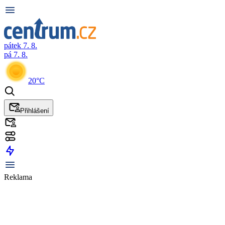
pátek 7. 8.
pá 7. 8.
20°C
Přihlášení
Reklama