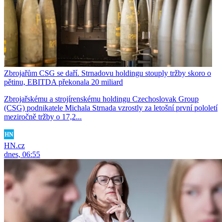
Zbrojařům CSG se daří. Strnadovu holdingu stouply tržby skoro o
pětinu, EBITDA překonala 20 miliard
Zbrojařskému a strojírenskému holdingu Czechoslovak Group
(CSG) podnikatele Michala Strnada vzrostly za letošní první pololetí
meziročně tržby o 17,2...
HN.cz
dnes, 06:55