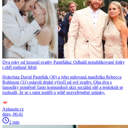
Dva roky od luxusní svatby Pastrňáka: Odhalil nepublikované fotky
i obří rodinné štěstí
Hokejista David Pastrňák (30) a jeho milovaná manželka Rebecca
Rohlsson (31) oslavili druhé výročí od své svatby. Oba dva s
fanoušky poměrně často komunikují skrz sociální sítě a tentokrát se
rozhodli, že se s nimi podělí o ještě nezveřejněné snímky.
Aplausin.cz
dnes, 06:41
2 min