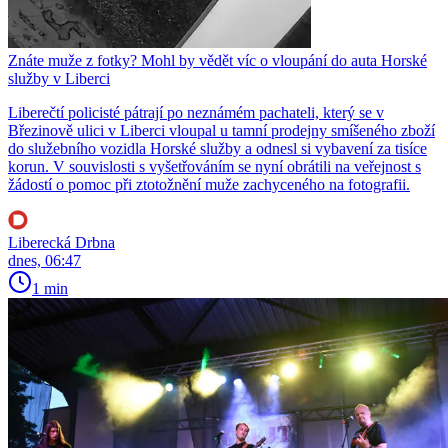
Znáte muže z fotky? Mohl by vědět víc o vloupání do auta Horské
služby v Liberci
Liberečtí policisté pátrají po neznámém pachateli, který se v
Březinově ulici v Liberci vloupal u tamní prodejny smíšeného zboží
do služebního vozidla Horské služby a odnesl si vybavení za tisíce
korun. V souvislosti s vyšetřováním se nyní obrátili na veřejnost s
žádostí o pomoc při ztotožnění muže zachyceného na fotografii.
Liberecká Drbna
dnes, 06:47
1 min