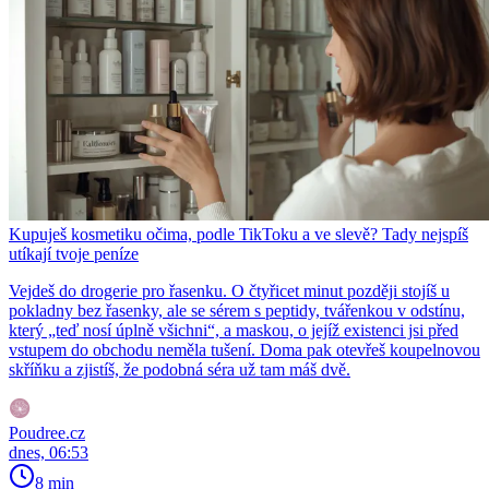
Kupuješ kosmetiku očima, podle TikToku a ve slevě? Tady nejspíš
utíkají tvoje peníze
Vejdeš do drogerie pro řasenku. O čtyřicet minut později stojíš u
pokladny bez řasenky, ale se sérem s peptidy, tvářenkou v odstínu,
který „teď nosí úplně všichni“, a maskou, o jejíž existenci jsi před
vstupem do obchodu neměla tušení. Doma pak otevřeš koupelnovou
skříňku a zjistíš, že podobná séra už tam máš dvě.
Poudree.cz
dnes, 06:53
8 min