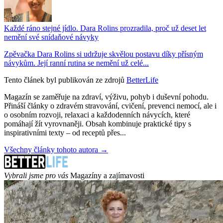
Každé ráno stejné jídlo. Dara Rolins prozradila, proč už deset let
nemění své snídaňové návyky
Zpěvačka Dara Rolins si udržuje skvělou postavu díky přísným
návykům. Její ranní rutina se nemění už celé...
Tento článek byl publikován ze zdrojů
BetterLife
Magazín se zaměřuje na zdraví, výživu, pohyb i duševní pohodu.
Přináší články o zdravém stravování, cvičení, prevenci nemocí, ale i
o osobním rozvoji, relaxaci a každodenních návycích, které
pomáhají žít vyrovnaněji. Obsah kombinuje praktické tipy s
inspirativními texty – od receptů přes...
Všechny články tohoto autora →
Vybrali jsme pro vás
Magazíny a zajímavosti