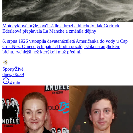
Motocyklové brýle, ovčí sádlo a hrozba hluchoty. Jak Gertrude
Ederleová přeplavala La Manche a změnila dějiny
6. srpna 1926 vstoupila devatenáctiletá Američanka do vody u Cap
Gris-Nez. O necelých patnáct hodin později stála na anglickém
břehu, rychlejší než kterýkoli muž před ní.
SportyŽivě
dnes, 06:39
4 min