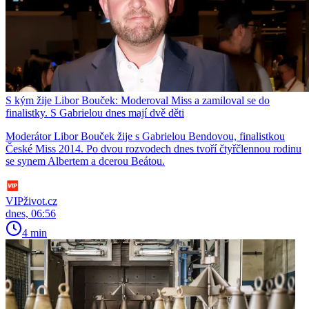
S kým žije Libor Bouček: Moderoval Miss a zamiloval se do
finalistky. S Gabrielou dnes mají dvě děti
Moderátor Libor Bouček žije s Gabrielou Bendovou, finalistkou
České Miss 2014. Po dvou rozvodech dnes tvoří čtyřčlennou rodinu
se synem Albertem a dcerou Beátou.
VIPživot.cz
dnes, 06:56
4 min