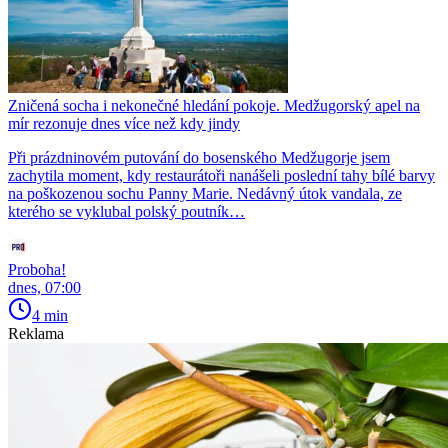
Zničená socha i nekonečné hledání pokoje. Medžugorský apel na
mír rezonuje dnes více než kdy jindy
Při prázdninovém putování do bosenského Medžugorje jsem
zachytila moment, kdy restaurátoři nanášeli poslední tahy bílé barvy
na poškozenou sochu Panny Marie. Nedávný útok vandala, ze
kterého se vyklubal polský poutník…
Proboha!
dnes, 07:00
4 min
Reklama