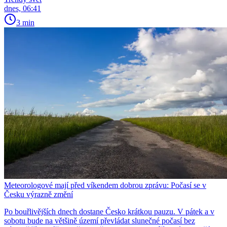
dnes, 06:41
3 min
Meteorologové mají před víkendem dobrou zprávu: Počasí se v
Česku výrazně změní
Po bouřlivějších dnech dostane Česko krátkou pauzu. V pátek a v
sobotu bude na většině území převládat slunečné počasí bez