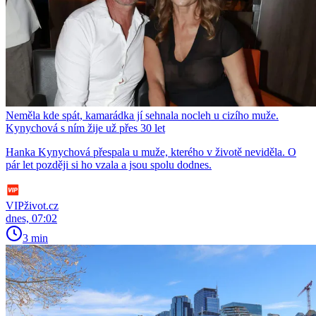
Neměla kde spát, kamarádka jí sehnala nocleh u cizího muže.
Kynychová s ním žije už přes 30 let
Hanka Kynychová přespala u muže, kterého v životě neviděla. O
pár let později si ho vzala a jsou spolu dodnes.
VIPživot.cz
dnes, 07:02
3 min