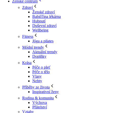
Ženské centrum
Zdraví
Ženské zdraví
Babiččina lékárna
Hubnutí
Duševní zdraví
Wellbeing
Fitness
Jóga a pilates
Módní trendy
Aktuální trendy
Doplňky
Krása
Péče o pleť
Péče o tělo
Vlasy
Nehty
Příběhy ze života
Inspirativní ženy
Rodina & komunita
Výchova
Přátelství
Vztahy