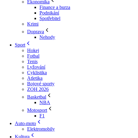
Ekonomika
Finance a burza
Podnikání
Spotřebitel
Krimi
Doprava
Nehody
Sport
Hokej
Fotbal
Tenis
Lyžování
Cyklistika
Atletika
Bojové sporty
ZOH 2026
Basketbal
NBA
Motosport
F1
Auto-moto
Elektromobily
Kultura