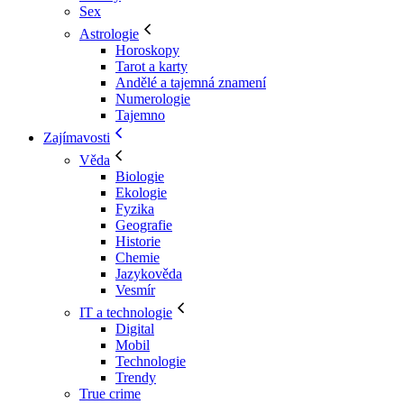
Sex
Astrologie
Horoskopy
Tarot a karty
Andělé a tajemná znamení
Numerologie
Tajemno
Zajímavosti
Věda
Biologie
Ekologie
Fyzika
Geografie
Historie
Chemie
Jazykověda
Vesmír
IT a technologie
Digital
Mobil
Technologie
Trendy
True crime