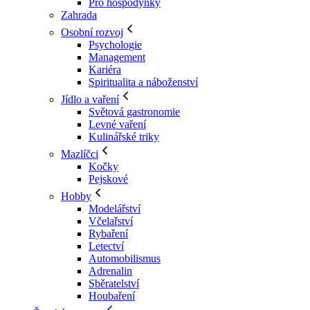
Pro hospodyňky
Zahrada
Osobní rozvoj
Psychologie
Management
Kariéra
Spiritualita a náboženství
Jídlo a vaření
Světová gastronomie
Levné vaření
Kulinářské triky
Mazlíčci
Kočky
Pejskové
Hobby
Modelářství
Včelařství
Rybaření
Letectví
Automobilismus
Adrenalin
Sběratelství
Houbaření