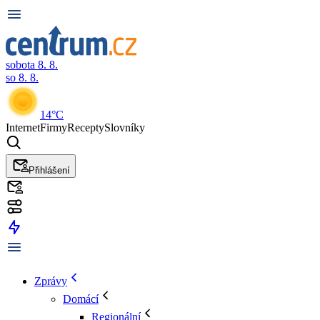
sobota 8. 8.
so 8. 8.
14°C
Internet
Firmy
Recepty
Slovníky
Přihlášení
Zprávy
Domácí
Regionální