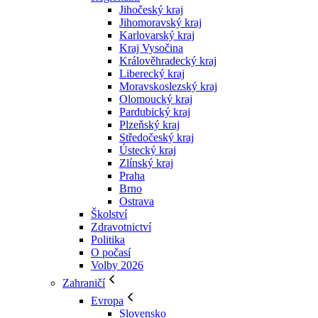
Jihočeský kraj
Jihomoravský kraj
Karlovarský kraj
Kraj Vysočina
Králověhradecký kraj
Liberecký kraj
Moravskoslezský kraj
Olomoucký kraj
Pardubický kraj
Plzeňský kraj
Středočeský kraj
Ústecký kraj
Zlínský kraj
Praha
Brno
Ostrava
Školství
Zdravotnictví
Politika
O počasí
Volby 2026
Zahraničí
Evropa
Slovensko