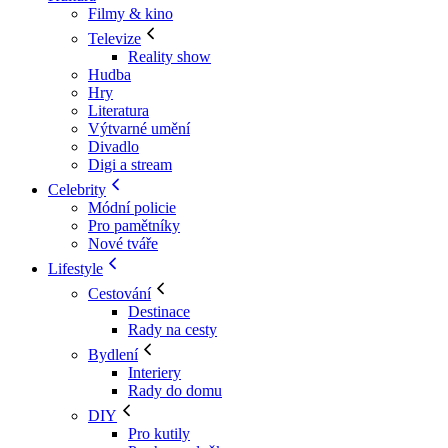
Filmy & kino
Televize
Reality show
Hudba
Hry
Literatura
Výtvarné umění
Divadlo
Digi a stream
Celebrity
Módní policie
Pro pamětníky
Nové tváře
Lifestyle
Cestování
Destinace
Rady na cesty
Bydlení
Interiery
Rady do domu
DIY
Pro kutily