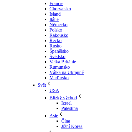
Francie
Chorvatsko
Island
Itálie
Německo
Polsko
Rakousko
Řecko
Rusko
Španělsko
Švédsko
Velká Británie
Rumunsko
Válka na Ukrajině
Maďarsko
Svět
USA
Blízký východ
Izrael
Palestina
Asie
Čína
Jižní Korea